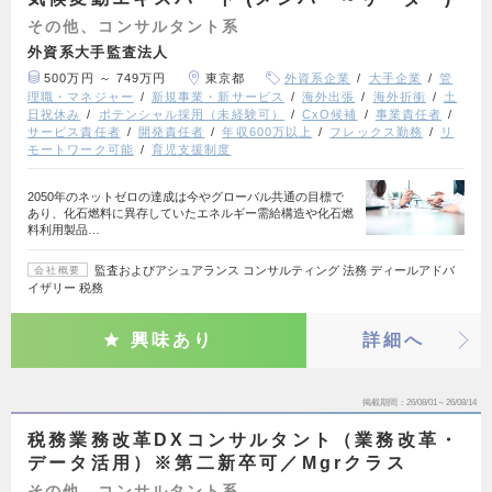
その他、コンサルタント系
外資系大手監査法人
500万円 ～ 749万円
東京都
外資系企業
大手企業
管
理職・マネジャー
新規事業・新サービス
海外出張
海外折衝
土
日祝休み
ポテンシャル採用（未経験可）
CxO候補
事業責任者
サービス責任者
開発責任者
年収600万以上
フレックス勤務
リ
モートワーク可能
育児支援制度
2050年のネットゼロの達成は今やグローバル共通の目標で
あり、化石燃料に異存していたエネルギー需給構造や化石燃
料利用製品…
監査およびアシュアランス コンサルティング 法務 ディールアドバ
会社概要
イザリー 税務
興味あり
詳細へ
掲載期間
26/08/01～26/08/14
税務業務改革DXコンサルタント（業務改革・
データ活用）※第二新卒可／Mgrクラス
その他、コンサルタント系