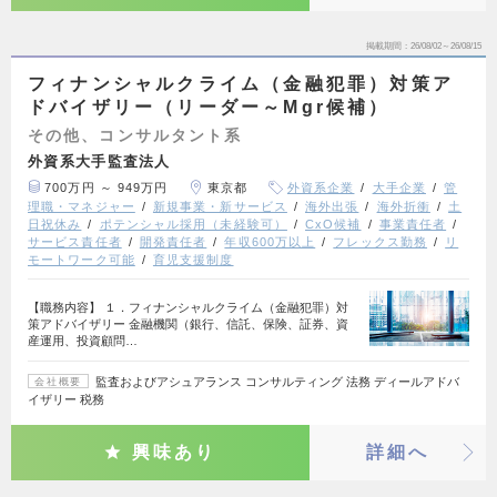
掲載期間
26/08/02～26/08/15
フィナンシャルクライム（金融犯罪）対策ア
ドバイザリー（リーダー～Mgr候補）
その他、コンサルタント系
外資系大手監査法人
700万円 ～ 949万円
東京都
外資系企業
大手企業
管
理職・マネジャー
新規事業・新サービス
海外出張
海外折衝
土
日祝休み
ポテンシャル採用（未経験可）
CxO候補
事業責任者
サービス責任者
開発責任者
年収600万以上
フレックス勤務
リ
モートワーク可能
育児支援制度
【職務内容】 １．フィナンシャルクライム（金融犯罪）対
策アドバイザリー 金融機関（銀行、信託、保険、証券、資
産運用、投資顧問…
監査およびアシュアランス コンサルティング 法務 ディールアドバ
会社概要
イザリー 税務
興味あり
詳細へ