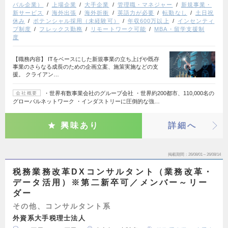
バル企業）
上場企業
大手企業
管理職・マネジャー
新規事業・
新サービス
海外出張
海外折衝
英語力が必要
転勤なし
土日祝
休み
ポテンシャル採用（未経験可）
年収600万以上
インセンティ
ブ制度
フレックス勤務
リモートワーク可能
MBA・留学支援制
度
【職務内容】 ITをベースにした新規事業の立ち上げや既存
事業のさらなる成長のための企画立案、施策実施などの支
援。 クライアン…
・世界有数事業会社のグループ会社 ・世界約200都市、110,000名の
会社概要
グローバルネットワーク ・インダストリーに圧倒的な強…
興味あり
詳細へ
掲載期間
26/08/01～26/08/14
税務業務改革DXコンサルタント（業務改革・
データ活用）※第二新卒可／メンバー～リー
ダー
その他、コンサルタント系
外資系大手税理士法人