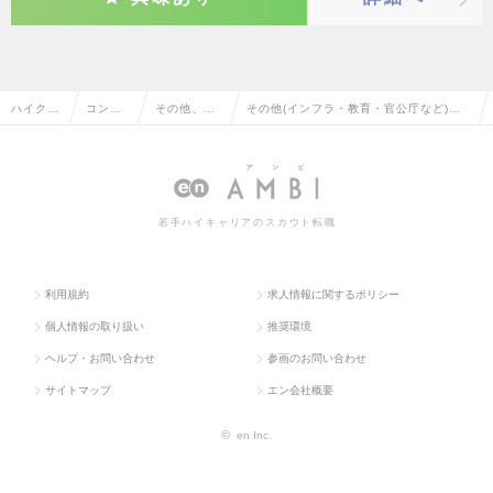
ハイクラ
コンサ
その他、コ
その他(インフラ・教育・官公庁など)の
ス求人T
ルタン
ンサルタン
その他、コンサルタント系の転職・求人
OP
ト系
ト系
情報一覧
若手ハイキャリアのスカウト転職
利用規約
求人情報に関するポリシー
個人情報の取り扱い
推奨環境
ヘルプ・お問い合わせ
参画のお問い合わせ
サイトマップ
エン会社概要
©
en Inc.