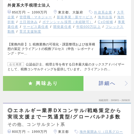
外資系大手税理士法人
850万円 ～ 1099万円
東京都、大阪府
外資系企業
大手
企業
管理職・マネジャー
新規事業・新サービス
海外出張
海外
折衝
土日祝休み
ポテンシャル採用（未経験可）
CxO候補
事業
責任者
サービス責任者
開発責任者
年収600万以上
フレックス
勤務
育児支援制度
【業務内容 】 1. 税務業務の可視化・課題整理および改革構
想の策定 クライアントの税務プロセス（申告・レポーティ
ング・デー…
公認会計士、税理士等を有する日本最大級のタックスアドバイザー
会社概要
として、税務コンサルティングを提供しています。 クライアントの…
興味あり
詳細へ
掲載期間
26/08/01～26/08/20
◎エネルギー業界DXコンサル/戦略策定から
実現支援まで一気通貫型/グローバルPJ多数
その他、コンサルタント系
800万円 ～ 1999万円
東京都
海外展開あり（日系グロー