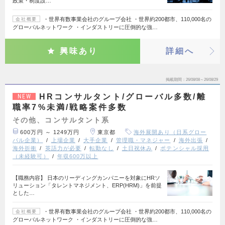
政策・制度設…
・世界有数事業会社のグループ会社 ・世界約200都市、110,000名の
会社概要
グローバルネットワーク ・インダストリーに圧倒的な強…
興味あり
詳細へ
掲載期間
26/08/08～26/08/29
HRコンサルタント/グローバル多数/離
NEW
職率7%未満/戦略案件多数
その他、コンサルタント系
600万円 ～ 1249万円
東京都
海外展開あり（日系グロー
バル企業）
上場企業
大手企業
管理職・マネジャー
海外出張
海外折衝
英語力が必要
転勤なし
土日祝休み
ポテンシャル採用
（未経験可）
年収600万以上
【職務内容】 日本のリーディングカンパニーを対象にHRソ
リューション「タレントマネジメント、ERP(HRM)」を前提
とした…
・世界有数事業会社のグループ会社 ・世界約200都市、110,000名の
会社概要
グローバルネットワーク ・インダストリーに圧倒的な強…