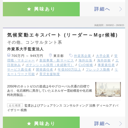
興味あり
詳細へ
掲載期間
26/08/02～26/08/15
気候変動エキスパート (リーダー～Mgr候補)
その他、コンサルタント系
外資系大手監査法人
700万円 ～ 949万円
東京都
外資系企業
大手企業
管
理職・マネジャー
新規事業・新サービス
海外出張
海外折衝
土
日祝休み
ポテンシャル採用（未経験可）
CxO候補
事業責任者
サービス責任者
開発責任者
年収600万以上
フレックス勤務
リ
モートワーク可能
育児支援制度
2050年のネットゼロの達成は今やグローバル共通の目標で
あり、化石燃料に異存していたエネルギー需給構造や化石燃
料利用製品…
監査およびアシュアランス コンサルティング 法務 ディールアドバ
会社概要
イザリー 税務
興味あり
詳細へ