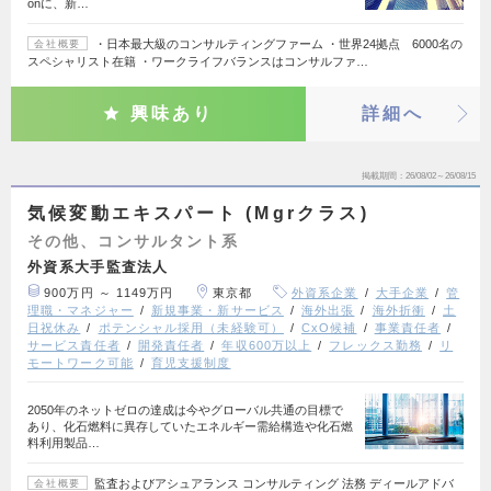
onに、新…
・日本最大級のコンサルティングファーム ・世界24拠点 6000名の
会社概要
スペシャリスト在籍 ・ワークライフバランスはコンサルファ…
興味あり
詳細へ
掲載期間
26/08/02～26/08/15
気候変動エキスパート (Mgrクラス)
その他、コンサルタント系
外資系大手監査法人
900万円 ～ 1149万円
東京都
外資系企業
大手企業
管
理職・マネジャー
新規事業・新サービス
海外出張
海外折衝
土
日祝休み
ポテンシャル採用（未経験可）
CxO候補
事業責任者
サービス責任者
開発責任者
年収600万以上
フレックス勤務
リ
モートワーク可能
育児支援制度
2050年のネットゼロの達成は今やグローバル共通の目標で
あり、化石燃料に異存していたエネルギー需給構造や化石燃
料利用製品…
監査およびアシュアランス コンサルティング 法務 ディールアドバ
会社概要