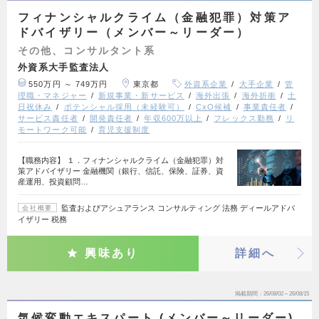
フィナンシャルクライム（金融犯罪）対策ア
ドバイザリー（メンバー～リーダー）
その他、コンサルタント系
外資系大手監査法人
550万円 ～ 749万円
東京都
外資系企業
大手企業
管
理職・マネジャー
新規事業・新サービス
海外出張
海外折衝
土
日祝休み
ポテンシャル採用（未経験可）
CxO候補
事業責任者
サービス責任者
開発責任者
年収600万以上
フレックス勤務
リ
モートワーク可能
育児支援制度
【職務内容】 １．フィナンシャルクライム（金融犯罪）対
策アドバイザリー 金融機関（銀行、信託、保険、証券、資
産運用、投資顧問…
監査およびアシュアランス コンサルティング 法務 ディールアドバ
会社概要
イザリー 税務
興味あり
詳細へ
掲載期間
26/08/02～26/08/15
気候変動エキスパート (メンバー～リーダー)