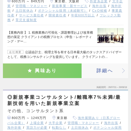
600万円 ～ 849万円
東京都、大阪府
外資系企業
大手企
業
管理職・マネジャー
新規事業・新サービス
海外出張
海外折
衝
土日祝休み
ポテンシャル採用（未経験可）
CxO候補
事業責
任者
サービス責任者
開発責任者
年収600万以上
フレックス勤
務
育児支援制度
【業務内容 】 1. 税務業務の可視化・課題整理および改革構
想の策定 クライアントの税務プロセス（申告・レポーティ
ング・デー…
公認会計士、税理士等を有する日本最大級のタックスアドバイザー
会社概要
として、税務コンサルティングを提供しています。 クライアントの…
興味あり
詳細へ
掲載期間
26/07/31～26/08/18
◎新規事業コンサルタント/離職率7%未満/最
新技術を用いた新規事業立案
その他、コンサルタント系
800万円 ～ 1249万円
東京都
海外展開あり（日系グロー
バル企業）
上場企業
大手企業
管理職・マネジャー
海外出張
海外折衝
英語力が必要
転勤なし
土日祝休み
ポテンシャル採用