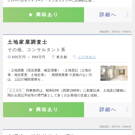
グローバルネットワーク ・インダストリーに圧倒的な強…
興味あり
詳細へ
掲載期間
26/07/31～26/08/16
土地家屋調査士
その他、コンサルタント系
600万円 ～ 999万円
東京都
土日祝休み
・土地測量（現況測量、確定測量） ・土地登記（土地分
筆、地目変更、土地合筆） ・再開発業務 ※資格のない方
は、上記の補助業務を…
同事務所は、昭和63年（西暦1988年）に創業以来、土地及び建物に
会社概要
関わる登記手続等の専門家として多くのお客様の支援と信頼…
興味あり
詳細へ
掲載期間
26/07/31～26/08/16