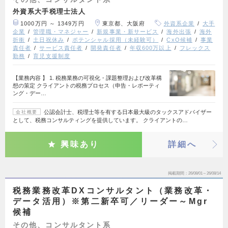
外資系大手税理士法人
1000万円 ～ 1349万円
東京都、大阪府
外資系企業
大手
企業
管理職・マネジャー
新規事業・新サービス
海外出張
海外
折衝
土日祝休み
ポテンシャル採用（未経験可）
CxO候補
事業
責任者
サービス責任者
開発責任者
年収600万以上
フレックス
勤務
育児支援制度
【業務内容 】 1. 税務業務の可視化・課題整理および改革構
想の策定 クライアントの税務プロセス（申告・レポーティ
ング・デー…
公認会計士、税理士等を有する日本最大級のタックスアドバイザー
会社概要
として、税務コンサルティングを提供しています。 クライアントの…
興味あり
詳細へ
掲載期間
26/08/01～26/08/14
税務業務改革DXコンサルタント（業務改革・
データ活用）※第二新卒可／リーダー～Mgr
候補
その他、コンサルタント系