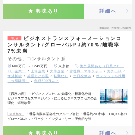
興味あり
詳細へ
掲載期間
26/08/08～26/08/28
ビジネストランスフォーメーションコ
NEW
ンサルタント/グローバルPJ約70％/離職率
7%未満
その他、コンサルタント系
600万円 ～ 1249万円
東京都
海外展開あり（日系グロー
バル企業）
上場企業
大手企業
管理職・マネジャー
海外出張
海外折衝
英語力が必要
転勤なし
土日祝休み
ポテンシャル採用
（未経験可）
年収600万以上
【職務内容】 ・ビジネスプロセスの効率化・標準化分析 ・
ビジネスプロセスマネジメントによるビジネスプロセスの合
理化、継続改善…
・世界有数事業会社のグループ会社 ・世界約200都市、110,000名の
会社概要
グローバルネットワーク ・インダストリーに圧倒的な強…
興味あり
詳細へ