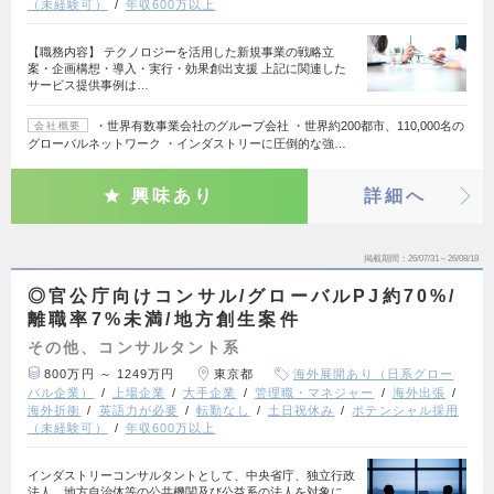
（未経験可）
年収600万以上
【職務内容】 テクノロジーを活用した新規事業の戦略立
案・企画構想・導入・実行・効果創出支援 上記に関連した
サービス提供事例は…
・世界有数事業会社のグループ会社 ・世界約200都市、110,000名の
会社概要
グローバルネットワーク ・インダストリーに圧倒的な強…
興味あり
詳細へ
掲載期間
26/07/31～26/08/18
◎官公庁向けコンサル/グローバルPJ約70%/
離職率7%未満/地方創生案件
その他、コンサルタント系
800万円 ～ 1249万円
東京都
海外展開あり（日系グロー
バル企業）
上場企業
大手企業
管理職・マネジャー
海外出張
海外折衝
英語力が必要
転勤なし
土日祝休み
ポテンシャル採用
（未経験可）
年収600万以上
インダストリーコンサルタントとして、中央省庁、独立行政
法人、地方自治体等の公共機関及び公益系の法人を対象に、