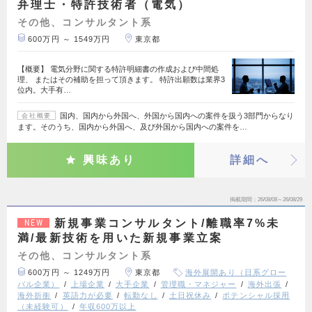
弁理士・特許技術者（電気）
その他、コンサルタント系
600万円 ～ 1549万円
東京都
【概要】 電気分野に関する特許明細書の作成および中間処
理、 またはその補助を担って頂きます。 特許出願数は業界3
位内。大手有…
国内、国内から外国へ、外国から国内への案件を扱う3部門からなり
会社概要
ます。そのうち、国内から外国へ、及び外国から国内への案件を…
興味あり
詳細へ
掲載期間
26/08/08～26/08/29
新規事業コンサルタント/離職率7%未
NEW
満/最新技術を用いた新規事業立案
その他、コンサルタント系
600万円 ～ 1249万円
東京都
海外展開あり（日系グロー
バル企業）
上場企業
大手企業
管理職・マネジャー
海外出張
海外折衝
英語力が必要
転勤なし
土日祝休み
ポテンシャル採用
（未経験可）
年収600万以上