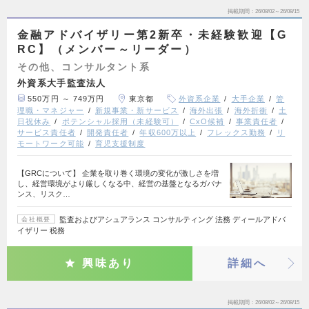
掲載期間
26/08/02～26/08/15
金融アドバイザリー第2新卒・未経験歓迎【G
RC】（メンバー～リーダー）
その他、コンサルタント系
外資系大手監査法人
550万円 ～ 749万円
東京都
外資系企業
大手企業
管
理職・マネジャー
新規事業・新サービス
海外出張
海外折衝
土
日祝休み
ポテンシャル採用（未経験可）
CxO候補
事業責任者
サービス責任者
開発責任者
年収600万以上
フレックス勤務
リ
モートワーク可能
育児支援制度
【GRCについて】 企業を取り巻く環境の変化が激しさを増
し、経営環境がより厳しくなる中、経営の基盤となるガバナ
ンス、リスク…
監査およびアシュアランス コンサルティング 法務 ディールアドバ
会社概要
イザリー 税務
興味あり
詳細へ
掲載期間
26/08/02～26/08/15