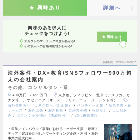
興味あり
詳細へ
興味のある求人に
チェックをつけよう!
興味あり
スカウトのマッチング精度があがる!
その求人への合格可能性がわかる!
掲載期間
26/08/04～26/08/17
海外案件・DX×教育/SNSフォロワー900万超
えの会社案内
その他、コンサルタント系
400万円 ～ 699万円
東京都、フィリピン、北米（アメリカ、カ
ナダ等）、オセアニア（オーストラリア、ニュージーランド等）
海外展開あり（日系グローバル企業）
ベンチャー企業
新規事業・新
サービス
海外出張
海外折衝
英語力不問
転勤なし
土日祝休
み
ポテンシャル採用（未経験可）
20代役員在籍
・留学／インバウンド事業におけるユーザー支援 ・動画メ
ディア／SNSを活用したマーケティング企画・運用 ・海外
事業の拡大に向…