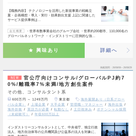
【職務内容】 テクノロジーを活用した新規事業の戦略立
案・企画構想・導入・実行・効果創出支援 上記に関連した
サービス提供事例は…
・世界有数事業会社のグループ会社 ・世界約200都市、110,000名の
会社概要
グローバルネットワーク ・インダストリーに圧倒的な強…
興味あり
詳細へ
掲載期間
26/08/08～26/08/29
官公庁向けコンサル/グローバルPJ約7
NEW
0%/離職率7%未満/地方創生案件
その他、コンサルタント系
600万円 ～ 1249万円
東京都
海外展開あり（日系グロー
バル企業）
上場企業
大手企業
管理職・マネジャー
海外出張
海外折衝
英語力が必要
転勤なし
土日祝休み
ポテンシャル採用
（未経験可）
年収600万以上
インダストリーコンサルタントとして、中央省庁、独立行政
法人、地方自治体等の公共機関及び公益系の法人を対象に、