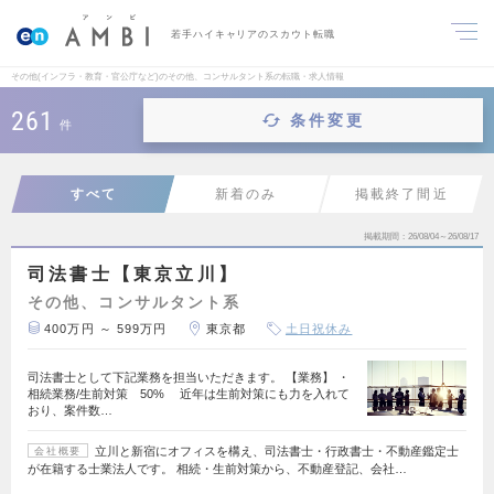
若手ハイキャリアのスカウト転職
その他(インフラ・教育・官公庁など)のその他、コンサルタント系の転職・求人情報
261
条件変更
件
すべて
新着のみ
掲載終了間近
掲載期間
26/08/04～26/08/17
司法書士【東京立川】
その他、コンサルタント系
400万円 ～ 599万円
東京都
土日祝休み
司法書士として下記業務を担当いただきます。 【業務】 ・
相続業務/生前対策 50% 近年は生前対策にも力を入れて
おり、案件数…
立川と新宿にオフィスを構え、司法書士・行政書士・不動産鑑定士
会社概要
が在籍する士業法人です。 相続・生前対策から、不動産登記、会社…