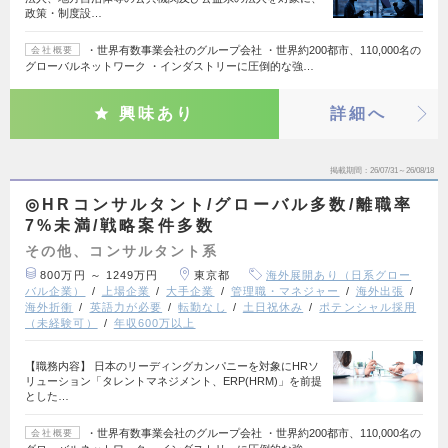
政策・制度設…
・世界有数事業会社のグループ会社 ・世界約200都市、110,000名の
会社概要
グローバルネットワーク ・インダストリーに圧倒的な強…
興味あり
詳細へ
掲載期間
26/07/31～26/08/18
◎HRコンサルタント/グローバル多数/離職率
7%未満/戦略案件多数
その他、コンサルタント系
800万円 ～ 1249万円
東京都
海外展開あり（日系グロー
バル企業）
上場企業
大手企業
管理職・マネジャー
海外出張
海外折衝
英語力が必要
転勤なし
土日祝休み
ポテンシャル採用
（未経験可）
年収600万以上
【職務内容】 日本のリーディングカンパニーを対象にHRソ
リューション「タレントマネジメント、ERP(HRM)」を前提
とした…
・世界有数事業会社のグループ会社 ・世界約200都市、110,000名の
会社概要