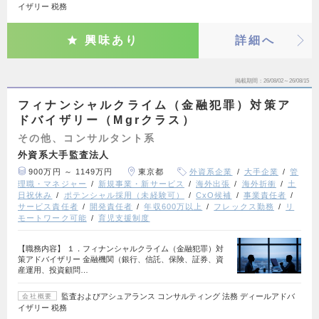
イザリー 税務
興味あり
詳細へ
掲載期間
26/08/02～26/08/15
フィナンシャルクライム（金融犯罪）対策ア
ドバイザリー（Mgrクラス）
その他、コンサルタント系
外資系大手監査法人
900万円 ～ 1149万円
東京都
外資系企業
大手企業
管
理職・マネジャー
新規事業・新サービス
海外出張
海外折衝
土
日祝休み
ポテンシャル採用（未経験可）
CxO候補
事業責任者
サービス責任者
開発責任者
年収600万以上
フレックス勤務
リ
モートワーク可能
育児支援制度
【職務内容】 １．フィナンシャルクライム（金融犯罪）対
策アドバイザリー 金融機関（銀行、信託、保険、証券、資
産運用、投資顧問…
監査およびアシュアランス コンサルティング 法務 ディールアドバ
会社概要
イザリー 税務