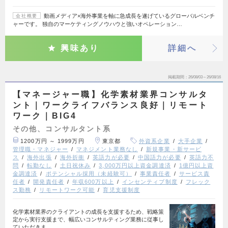
動画メディア×海外事業を軸に急成長を遂げているグローバルベンチ
会社概要
ャーです。 独自のマーケティングノウハウと強いオペレーション…
興味あり
詳細へ
掲載期間
26/08/03～26/08/16
【マネージャー職】化学素材業界コンサルタ
ント｜ワークライフバランス良好｜リモート
ワーク｜BIG4
その他、コンサルタント系
1200万円 ～ 1999万円
東京都
外資系企業
大手企業
管理職・マネジャー
マネジメント業務なし
新規事業・新サービ
ス
海外出張
海外折衝
英語力が必要
中国語力が必要
英語力不
問
転勤なし
土日祝休み
3,000万円以上資金調達済
1億円以上資
金調達済
ポテンシャル採用（未経験可）
事業責任者
サービス責
任者
開発責任者
年収600万以上
インセンティブ制度
フレック
ス勤務
リモートワーク可能
育児支援制度
化学素材業界のクライアントの成長を支援するため、戦略策
定から実行支援まで、幅広いコンサルティング業務に従事し
ていただきま…