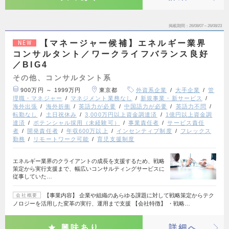
掲載期間
26/08/07～26/08/23
【マネージャー候補】エネルギー業界
NEW
コンサルタント／ワークライフバランス良好
／BIG4
その他、コンサルタント系
900万円 ～ 1999万円
東京都
外資系企業
大手企業
管
理職・マネジャー
マネジメント業務なし
新規事業・新サービス
海外出張
海外折衝
英語力が必要
中国語力が必要
英語力不問
転勤なし
土日祝休み
3,000万円以上資金調達済
1億円以上資金調
達済
ポテンシャル採用（未経験可）
事業責任者
サービス責任
者
開発責任者
年収600万以上
インセンティブ制度
フレックス
勤務
リモートワーク可能
育児支援制度
エネルギー業界のクライアントの成長を支援するため、戦略
策定から実行支援まで、幅広いコンサルティングサービスに
従事していた…
【事業内容】 企業や組織のあらゆる課題に対して戦略策定からテク
会社概要
ノロジーを活用した変革の実行、運用まで支援 【会社特徴】 ・戦略…
興味あり
詳細へ