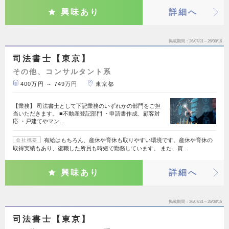
興味あり
詳細へ
掲載期間
26/07/31～26/08/16
司法書士【東京】
その他、コンサルタント系
400万円 ～ 749万円
東京都
【業務】 司法書士として下記業務のいずれかの部門をご担
当いただきます。 ■不動産登記部門 ・申請書作成、顧客対
応 ・戸建てやマン…
有給はもちろん、産休や育休も取りやすい環境です。産休や育休の
会社概要
取得実績もあり、復職した所員も時短で勤務しています。 また、資…
興味あり
詳細へ
掲載期間
26/07/31～26/08/16
司法書士【東京】