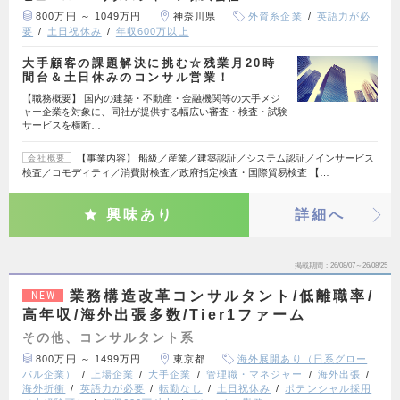
800万円 ～ 1049万円
神奈川県
外資系企業
英語力が必
要
土日祝休み
年収600万以上
大手顧客の課題解決に挑む☆残業月20時
間台＆土日休みのコンサル営業！
【職務概要】 国内の建築・不動産・金融機関等の大手メジ
ャー企業を対象に、同社が提供する幅広い審査・検査・試験
サービスを横断…
【事業内容】 船級／産業／建築認証／システム認証／インサービス
会社概要
検査／コモディティ／消費財検査／政府指定検査・国際貿易検査 【…
興味あり
詳細へ
掲載期間
26/08/07～26/08/25
業務構造改革コンサルタント/低離職率/
NEW
高年収/海外出張多数/Tier1ファーム
その他、コンサルタント系
800万円 ～ 1499万円
東京都
海外展開あり（日系グロー
バル企業）
上場企業
大手企業
管理職・マネジャー
海外出張
海外折衝
英語力が必要
転勤なし
土日祝休み
ポテンシャル採用