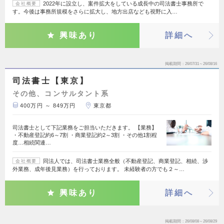
2022年に設立し、案件拡大をしている成長中の司法書士事務所で
会社概要
す。今後は事務所規模をさらに拡大し、地方出店なども視野に入…
興味あり
詳細へ
掲載期間
26/07/31～26/08/16
司法書士【東京】
その他、コンサルタント系
400万円 ～ 849万円
東京都
司法書士として下記業務をご担当いただきます。 【業務】
・不動産登記約6～7割 ・商業登記約2～3割 ・その他1割程
度…相続関連…
同法人では、司法書士業務全般（不動産登記、商業登記、相続、渉
会社概要
外業務、成年後見業務）を行っております。 未経験者の方でも２～…
興味あり
詳細へ
掲載期間
26/08/08～26/08/29