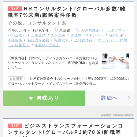
HRコンサルタント/グローバル多数/離
NEW
職率7%未満/戦略案件多数
その他、コンサルタント系
600万円 ～ 1249万円
東京都
海外展開あり（日系グロー
バル企業）
上場企業
大手企業
管理職・マネジャー
海外出張
海外折衝
英語力が必要
転勤なし
土日祝休み
ポテンシャル採用
（未経験可）
年収600万以上
【職務内容】 日本のリーディングカンパニーを対象にHRソ
リューション「タレントマネジメント、ERP(HRM)」を前提
とした…
・世界有数事業会社のグループ会社 ・世界約200都市、110,000名の
会社概要
グローバルネットワーク ・インダストリーに圧倒的な強…
興味あり
詳細へ
掲載期間
26/08/08～26/08/28
ビジネストランスフォーメーションコ
NEW
ンサルタント/グローバルPJ約70％/離職率