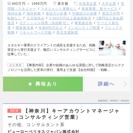
900万円 ～ 1999万円
東京都
外資系企業
大手企業
管
理職・マネジャー
マネジメント業務なし
新規事業・新サービス
海外出張
海外折衝
英語力が必要
中国語力が必要
英語力不問
転勤なし
土日祝休み
3,000万円以上資金調達済
1億円以上資金調
達済
ポテンシャル採用（未経験可）
事業責任者
サービス責任
者
開発責任者
年収600万以上
インセンティブ制度
フレックス
勤務
リモートワーク可能
育児支援制度
エネルギー業界のクライアントの成長を支援するため、戦略
策定から実行支援まで、幅広いコンサルティングサービスに
従事していた…
【事業内容】 企業や組織のあらゆる課題に対して戦略策定からテク
会社概要
ノロジーを活用した変革の実行、運用まで支援 【会社特徴】 ・戦略…
興味あり
詳細へ
掲載期間
26/08/07～26/08/20
【神奈川】キーアカウントマネージャ
NEW
ー（コンサルティング営業）
その他、コンサルタント系
ビューローベリタスジャパン株式会社