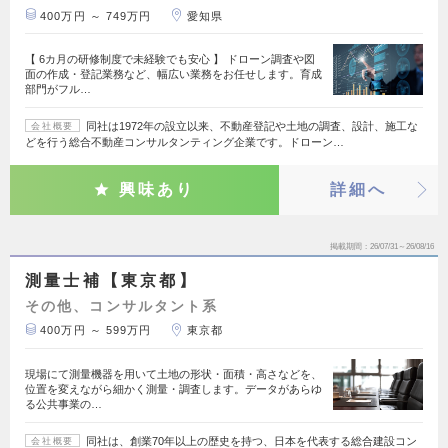
400万円 ～ 749万円
愛知県
【 6カ月の研修制度で未経験でも安心 】 ドローン調査や図
面の作成・登記業務など、幅広い業務をお任せします。育成
部門がフル…
同社は1972年の設立以来、不動産登記や土地の調査、設計、施工な
会社概要
どを行う総合不動産コンサルタンティング企業です。ドローン…
興味あり
詳細へ
掲載期間
26/07/31～26/08/16
測量士補【東京都】
その他、コンサルタント系
400万円 ～ 599万円
東京都
現場にて測量機器を用いて土地の形状・面積・高さなどを、
位置を変えながら細かく測量・調査します。データがあらゆ
る公共事業の…
同社は、創業70年以上の歴史を持つ、日本を代表する総合建設コン
会社概要