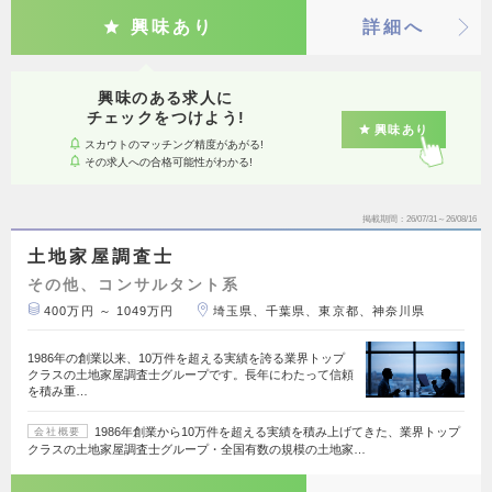
興味あり
詳細へ
興味のある求人に
チェックをつけよう!
興味あり
スカウトのマッチング精度があがる!
その求人への合格可能性がわかる!
掲載期間
26/07/31～26/08/16
土地家屋調査士
その他、コンサルタント系
400万円 ～ 1049万円
埼玉県、千葉県、東京都、神奈川県
1986年の創業以来、10万件を超える実績を誇る業界トップ
クラスの土地家屋調査士グループです。長年にわたって信頼
を積み重…
1986年創業から10万件を超える実績を積み上げてきた、業界トップ
会社概要
クラスの土地家屋調査士グループ・全国有数の規模の土地家…