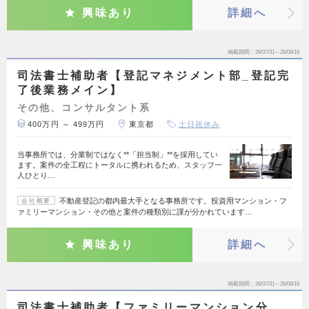
興味あり
詳細へ
掲載期間
26/07/31～26/08/16
司法書士補助者【登記マネジメント部_登記完
了後業務メイン】
その他、コンサルタント系
400万円 ～ 499万円
東京都
土日祝休み
当事務所では、分業制ではなく**「担当制」**を採用してい
ます。案件の全工程にトータルに携われるため、スタッフ一
人ひとり…
不動産登記の都内最大手となる事務所です。投資用マンション・フ
会社概要
ァミリーマンション・その他と案件の種類別に課が分かれています…
興味あり
詳細へ
掲載期間
26/07/31～26/08/16
司法書士補助者【ファミリーマンション分