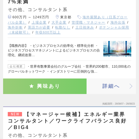
7%未満
その他、コンサルタント系
600万円 ～ 1249万円
東京都
海外展開あり（日系グロー
バル企業）
上場企業
大手企業
管理職・マネジャー
海外出張
海外折衝
英語力が必要
転勤なし
土日祝休み
ポテンシャル採用
（未経験可）
年収600万以上
【職務内容】 ・ビジネスプロセスの効率化・標準化分析 ・
ビジネスプロセスマネジメントによるビジネスプロセスの合
理化、継続改善…
・世界有数事業会社のグループ会社 ・世界約200都市、110,000名の
会社概要
グローバルネットワーク ・インダストリーに圧倒的な強…
興味あり
詳細へ
掲載期間
26/08/07～26/08/23
【マネージャー候補】エネルギー業界
NEW
コンサルタント／ワークライフバランス良好
／BIG4
その他、コンサルタント系