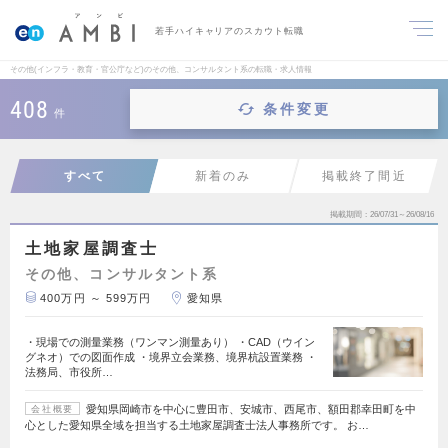
若手ハイキャリアのスカウト転職
その他(インフラ・教育・官公庁など)のその他、コンサルタント系の転職・求人情報
408
条件変更
件
すべて
新着のみ
掲載終了間近
掲載期間
26/07/31～26/08/16
土地家屋調査士
その他、コンサルタント系
400万円 ～ 599万円
愛知県
・現場での測量業務（ワンマン測量あり） ・CAD（ウイン
グネオ）での図面作成 ・境界立会業務、境界杭設置業務 ・
法務局、市役所…
愛知県岡崎市を中心に豊田市、安城市、西尾市、額田郡幸田町を中
会社概要
心とした愛知県全域を担当する土地家屋調査士法人事務所です。 お…