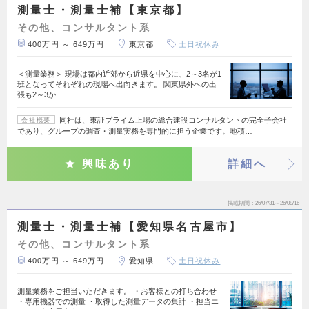
測量士・測量士補【東京都】
その他、コンサルタント系
400万円 ～ 649万円
東京都
土日祝休み
＜測量業務＞ 現場は都内近郊から近県を中心に、2～3名が1
班となってそれぞれの現場へ出向きます。 関東県外への出
張も2～3か…
同社は、東証プライム上場の総合建設コンサルタントの完全子会社
会社概要
であり、グループの調査・測量実務を専門的に担う企業です。地積…
興味あり
詳細へ
掲載期間
26/07/31～26/08/16
測量士・測量士補【愛知県名古屋市】
その他、コンサルタント系
400万円 ～ 649万円
愛知県
土日祝休み
測量業務をご担当いただきます。 ・お客様との打ち合わせ
・専用機器での測量 ・取得した測量データの集計 ・担当エ