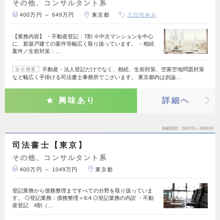
その他、コンサルタント系
400万円 ～ 649万円
東京都
土日祝休み
【業務内容】 ・不動産登記：7割 ※中古マンションを中心
に、新築戸建ての案件等幅広く取り扱っています。 ・相続
案件／生前対策：…
不動産・法人登記だけでなく、相続、生前対策、空家空地問題対策
会社概要
など幅広く手掛ける司法書士事務所でございます。 東京都内は勿論…
興味あり
詳細へ
掲載期間
26/07/31～26/08/16
司法書士【東京】
その他、コンサルタント系
400万円 ～ 1049万円
東京都
登記業務から債務整理まですべての分野を取り扱っていま
す。 ◎登記業務：債務整理＝6:4 ◎登記業務の内訳 ・不動
産登記 4割（…