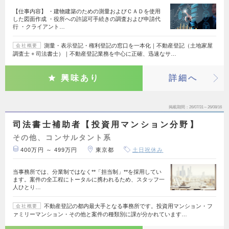
【仕事内容】 ・建物建築のための測量およびＣＡＤを使用
した図面作成 ・役所への許認可手続きの調査および申請代
行 ・クライアント…
測量・表示登記・権利登記の窓口を一本化｜不動産登記（土地家屋
会社概要
調査士 + 司法書士）｜不動産登記業務を中心に正確、迅速なサ…
興味あり
詳細へ
掲載期間
26/07/31～26/08/16
司法書士補助者【投資用マンション分野】
その他、コンサルタント系
400万円 ～ 499万円
東京都
土日祝休み
当事務所では、分業制ではなく**「担当制」**を採用してい
ます。案件の全工程にトータルに携われるため、スタッフ一
人ひとり…
不動産登記の都内最大手となる事務所です。投資用マンション・フ
会社概要
ァミリーマンション・その他と案件の種類別に課が分かれています…