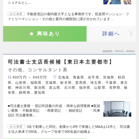
ショナルとし…
不動産登記の都内最大手となる事務所です。投資用マンション・フ
会社概要
ァミリーマンション・その他と案件の種類別に課が分かれています…
興味あり
詳細へ
掲載期間
26/07/31～26/08/16
司法書士支店長候補【東日本主要都市】
その他、コンサルタント系
400万円 ～ 849万円
北海道、青森県、岩手県、宮城県、秋田
県、山形県、福島県、茨城県、栃木県、群馬県、埼玉県、千葉県、東京
都、神奈川県、新潟県、富山県、石川県、福井県、山梨県、長野県、岐
阜県、静岡県、愛知県
■司法書士業務 ・登記申請書の作成 ・簡単な経理業務 ■取扱
い業務 ・不動産登記 ・商業登記 ・相続登記 ・民事
信託 司法書業務…
3名で創業した同社。創業から8年で実施したM&Aは11件と、司法書
会社概要
士法人単体で200名、グループ全体で300名超の組織ま…