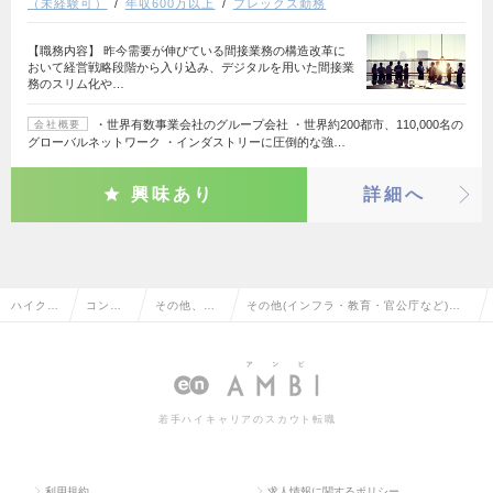
（未経験可）
年収600万以上
フレックス勤務
【職務内容】 昨今需要が伸びている間接業務の構造改革に
おいて経営戦略段階から入り込み、デジタルを用いた間接業
務のスリム化や…
・世界有数事業会社のグループ会社 ・世界約200都市、110,000名の
会社概要
グローバルネットワーク ・インダストリーに圧倒的な強…
興味あり
詳細へ
ハイクラ
コンサ
その他、コ
その他(インフラ・教育・官公庁など)の
ス求人T
ルタン
ンサルタン
その他、コンサルタント系の転職・求人
OP
ト系
ト系
情報一覧
若手ハイキャリアのスカウト転職
利用規約
求人情報に関するポリシー