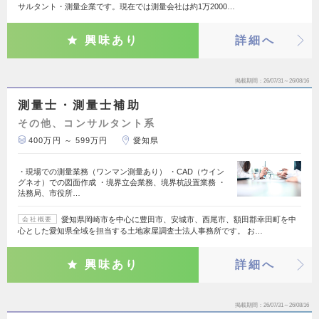
サルタント・測量企業です。現在では測量会社は約1万2000…
興味あり
詳細へ
掲載期間
26/07/31～26/08/16
測量士・測量士補助
その他、コンサルタント系
400万円 ～ 599万円
愛知県
・現場での測量業務（ワンマン測量あり） ・CAD（ウイン
グネオ）での図面作成 ・境界立会業務、境界杭設置業務 ・
法務局、市役所…
愛知県岡崎市を中心に豊田市、安城市、西尾市、額田郡幸田町を中
会社概要
心とした愛知県全域を担当する土地家屋調査士法人事務所です。 お…
興味あり
詳細へ
掲載期間
26/07/31～26/08/16