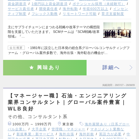
資金調達済
1億円以上資金調達済
ポテンシャル採用（未経験可）
サービス責任者
開発責任者
海外転勤
年収600万以上
インセン
ティブ制度
フレックス勤務
リモートワーク可能
育児支援制度
主にサプライチェーンにまつわる戦略や改革テーマの構想段
階を支援していただきます。 SCMチームは『SCM戦略/改革
領域』『…
・1981年に設立した日本発の総合系グローバルコンサルティングフ
会社概要
ァーム ・グローバル案件多数で、海外出張・海外駐在の機会が…
興味あり
詳細へ
掲載期間
26/07/27～26/08/09
【マネージャー職】石油・エンジニアリング
業界コンサルタント｜グローバル案件豊富｜
WLB良好
その他、コンサルタント系
1000万円 ～ 1999万円
東京都
海外展開あり（日系グロー
バル企業）
大手企業
管理職・マネジャー
マネジメント業務な
し
新規事業・新サービス
海外出張
海外折衝
英語力が必要
中