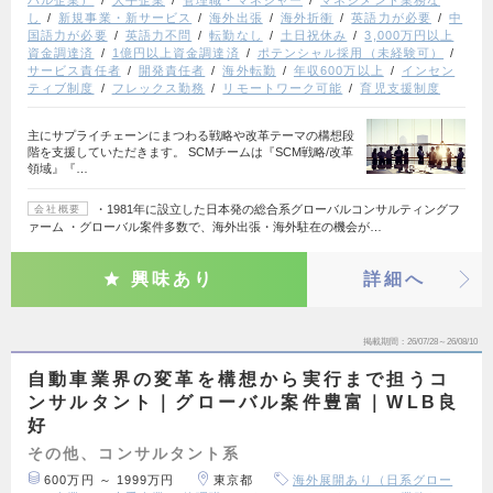
し
新規事業・新サービス
海外出張
海外折衝
英語力が必要
中
国語力が必要
英語力不問
転勤なし
土日祝休み
3,000万円以上
資金調達済
1億円以上資金調達済
ポテンシャル採用（未経験可）
サービス責任者
開発責任者
海外転勤
年収600万以上
インセン
ティブ制度
フレックス勤務
リモートワーク可能
育児支援制度
主にサプライチェーンにまつわる戦略や改革テーマの構想段
階を支援していただきます。 SCMチームは『SCM戦略/改革
領域』『…
・1981年に設立した日本発の総合系グローバルコンサルティングフ
会社概要
ァーム ・グローバル案件多数で、海外出張・海外駐在の機会が…
興味あり
詳細へ
掲載期間
26/07/28～26/08/10
自動車業界の変革を構想から実行まで担うコ
ンサルタント｜グローバル案件豊富｜WLB良
好
その他、コンサルタント系
600万円 ～ 1999万円
東京都
海外展開あり（日系グロー