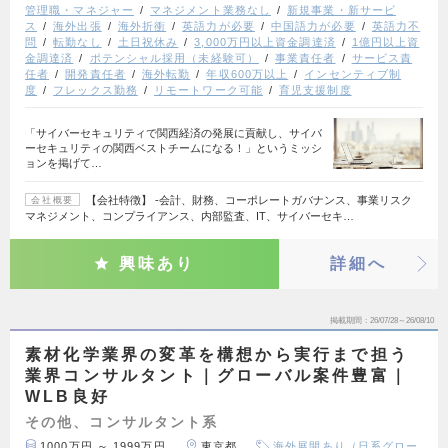
管理職・マネジャー
マネジメント業務なし
新規事業・新サービ
ス
海外出張
海外折衝
英語力が必要
中国語力が必要
英語力不
問
転勤なし
土日祝休み
3,000万円以上資金調達済
1億円以上資
金調達済
ポテンシャル採用（未経験可）
事業責任者
サービス責
任者
開発責任者
海外転勤
年収600万以上
インセンティブ制
度
フレックス勤務
リモートワーク可能
育児支援制度
「サイバーセキュリティで関西経済の発展に貢献し、サイバ
ーセキュリティの関西ベストチームになる！」というミッシ
ョンを掲げて…
【会社特徴】 ‐会計、財務、コーポレートガバナンス、事業リスク
会社概要
マネジメント、コンプライアンス、内部監査、IT、サイバーセキ…
興味あり
詳細へ
掲載期間
26/07/28～26/08/10
素材化学業界の変革を構想から実行まで担う
業界コンサルタント｜グローバル案件豊富｜
WLB良好
その他、コンサルタント系
1000万円 ～ 1999万円
東京都
海外展開あり（日系グロー