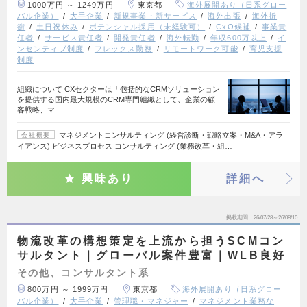
1000万円 ～ 1249万円
東京都
海外展開あり（日系グロー
バル企業）
大手企業
新規事業・新サービス
海外出張
海外折
衝
土日祝休み
ポテンシャル採用（未経験可）
CxO候補
事業責
任者
サービス責任者
開発責任者
海外転勤
年収600万以上
イ
ンセンティブ制度
フレックス勤務
リモートワーク可能
育児支援
制度
組織について CXセクターは「包括的なCRMソリューション
を提供する国内最大規模のCRM専門組織として、企業の顧
客戦略、マ…
マネジメントコンサルティング (経営診断・戦略立案・M&A・アラ
会社概要
イアンス) ビジネスプロセス コンサルティング (業務改革・組…
興味あり
詳細へ
掲載期間
26/07/28～26/08/10
物流改革の構想策定を上流から担うSCMコン
サルタント｜グローバル案件豊富｜WLB良好
その他、コンサルタント系
800万円 ～ 1999万円
東京都
海外展開あり（日系グロー
バル企業）
大手企業
管理職・マネジャー
マネジメント業務な