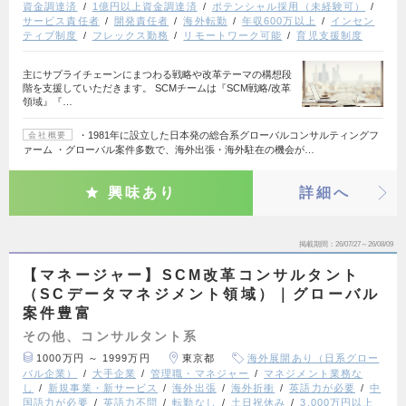
資金調達済
1億円以上資金調達済
ポテンシャル採用（未経験可）
サービス責任者
開発責任者
海外転勤
年収600万以上
インセン
ティブ制度
フレックス勤務
リモートワーク可能
育児支援制度
主にサプライチェーンにまつわる戦略や改革テーマの構想段
階を支援していただきます。 SCMチームは『SCM戦略/改革
領域』『…
・1981年に設立した日本発の総合系グローバルコンサルティングフ
会社概要
ァーム ・グローバル案件多数で、海外出張・海外駐在の機会が…
興味あり
詳細へ
掲載期間
26/07/27～26/08/09
【マネージャー】SCM改革コンサルタント
（SCデータマネジメント領域）｜グローバル
案件豊富
その他、コンサルタント系
1000万円 ～ 1999万円
東京都
海外展開あり（日系グロー
バル企業）
大手企業
管理職・マネジャー
マネジメント業務な
し
新規事業・新サービス
海外出張
海外折衝
英語力が必要
中
国語力が必要
英語力不問
転勤なし
土日祝休み
3,000万円以上