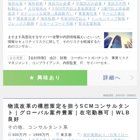
海外出張
海外折衝
英語力が必要
中国語力が必要
英語力不問
転勤なし
土日祝休み
3,000万円以上資金調達済
1億円以上資金調
達済
ポテンシャル採用（未経験可）
事業責任者
サービス責任
者
開発責任者
海外転勤
年収600万以上
インセンティブ制度
フレックス勤務
リモートワーク可能
育児支援制度
ますます高度化するサイバー攻撃や内部情報漏えいといった
情報セキュリティリスクに対して、そのリスクを軽減するた
めのコンサル…
【会社特徴】 ‐会計、財務、コーポレートガバナンス、事業リスク
会社概要
マネジメント、コンプライアンス、内部監査、IT、サイバーセキ…
興味あり
詳細へ
掲載期間
26/07/28～26/08/10
物流改革の構想策定を担うSCMコンサルタン
ト｜グローバル案件豊富｜在宅勤務可｜WLB
良好
その他、コンサルタント系
600万円 ～ 1999万円
東京都
海外展開あり（日系グロー
バル企業）
大手企業
管理職・マネジャー
マネジメント業務な