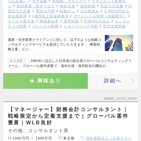
バル企業）
大手企業
管理職・マネジャー
マネジメント業務な
し
新規事業・新サービス
海外出張
海外折衝
英語力が必要
中
国語力が必要
英語力不問
転勤なし
土日祝休み
3,000万円以上
資金調達済
1億円以上資金調達済
ポテンシャル採用（未経験可）
サービス責任者
開発責任者
海外転勤
年収600万以上
インセン
ティブ制度
フレックス勤務
リモートワーク可能
育児支援制度
素材・化学業界クライアントに対して、以下のような戦略コ
ンサルティングサービスを提供していただきます。 ‐事業戦
略立案、ビジ…
・1981年に設立した日本発の総合系グローバルコンサルティングフ
会社概要
ァーム ・グローバル案件多数で、海外出張・海外駐在の機会が…
興味あり
詳細へ
掲載期間
26/07/28～26/08/10
【マネージャー】財務会計コンサルタント｜
戦略策定から定着支援まで｜グローバル案件
豊富｜WLB良好
その他、コンサルタント系
1000万円 ～ 1999万円
東京都
海外展開あり（日系グロー