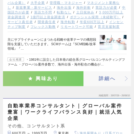
バル企業）
大手企業
管理職・マネジャー
マネジメント業務な
し
新規事業・新サービス
海外出張
海外折衝
英語力が必要
中
国語力が必要
英語力不問
転勤なし
土日祝休み
3,000万円以上
資金調達済
1億円以上資金調達済
ポテンシャル採用（未経験可）
サービス責任者
開発責任者
海外転勤
年収600万以上
インセン
ティブ制度
フレックス勤務
リモートワーク可能
育児支援制度
主にサプライチェーンにまつわる戦略や改革テーマの構想段
階を支援していただきます。 SCMチームは『SCM戦略/改革
領域』『…
・1981年に設立した日本発の総合系グローバルコンサルティングフ
会社概要
ァーム ・グローバル案件多数で、海外出張・海外駐在の機会が…
興味あり
詳細へ
掲載期間
26/07/28～26/08/10
自動車業界コンサルタント｜グローバル案件
豊富｜ワークライフバランス良好｜就活人気
企業
その他、コンサルタント系
600万円 ～ 1999万円
東京都
海外展開あり（日系グロー