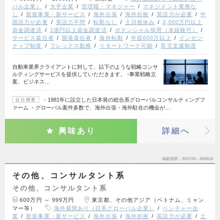
バル企業）
大手企業
管理職・マネジャー
マネジメント業務な
し
新規事業・新サービス
海外出張
海外折衝
英語力が必要
中
国語力が必要
英語力不問
転勤なし
土日祝休み
3,000万円以上
資金調達済
1億円以上資金調達済
ポテンシャル採用（未経験可）
サービス責任者
開発責任者
海外転勤
年収600万以上
インセン
ティブ制度
フレックス勤務
リモートワーク可能
育児支援制度
自動車業界クライアントに対して、以下のような戦略コンサ
ルティングサービスを提供していただきます。 ‐事業戦略立
案、ビジネス…
・1981年に設立した日本発の総合系グローバルコンサルティングフ
会社概要
ァーム ・グローバル案件多数で、海外出張・海外駐在の機会が…
興味あり
詳細へ
掲載期間
26/07/28～26/08/10
その他、コンサルタント系
その他、コンサルタント系
600万円 ～ 999万円
東京都、その他アジア（ベトナム、ミャン
マー等）
海外展開あり（日系グローバル企業）
ベンチャー企
業
新規事業・新サービス
海外出張
海外折衝
英語力が必要
土