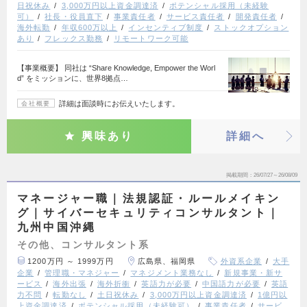
日祝休み
3,000万円以上資金調達済
ポテンシャル採用（未経験
可）
社長・役員直下
事業責任者
サービス責任者
開発責任者
海外転勤
年収600万以上
インセンティブ制度
ストックオプション
あり
フレックス勤務
リモートワーク可能
【事業概要】 同社は “Share Knowledge, Empower the Worl
d” をミッションに、世界8拠点…
詳細は面談時にお伝えいたします。
会社概要
興味あり
詳細へ
掲載期間
26/07/27～26/08/09
マネージャー職｜法規認証・ルールメイキン
グ｜サイバーセキュリティコンサルタント｜
九州中国沖縄
その他、コンサルタント系
1200万円 ～ 1999万円
広島県、福岡県
外資系企業
大手
企業
管理職・マネジャー
マネジメント業務なし
新規事業・新サ
ービス
海外出張
海外折衝
英語力が必要
中国語力が必要
英語
力不問
転勤なし
土日祝休み
3,000万円以上資金調達済
1億円以
上資金調達済
ポテンシャル採用（未経験可）
事業責任者
サービ