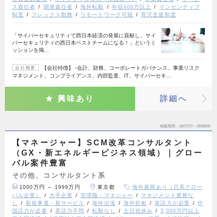
ス責任者
開発責任者
海外転勤
年収600万以上
インセンティブ
制度
フレックス勤務
リモートワーク可能
育児支援制度
「サイバーセキュリティで西日本経済の発展に貢献し、サイ
バーセキュリティの西日本ベストチームになる！」というミ
ッションを掲…
【会社特徴】 ‐会計、財務、コーポレートガバナンス、事業リスク
会社概要
マネジメント、コンプライアンス、内部監査、IT、サイバーセキ…
興味あり
詳細へ
掲載期間
26/07/27～26/08/09
【マネージャー】SCM改革コンサルタント
（GX・新エネルギービジネス領域）｜グロー
バル案件豊富
その他、コンサルタント系
1000万円 ～ 1999万円
東京都
海外展開あり（日系グロー
バル企業）
大手企業
管理職・マネジャー
マネジメント業務な
し
新規事業・新サービス
海外出張
海外折衝
英語力が必要
中
国語力が必要
英語力不問
転勤なし
土日祝休み
3,000万円以上