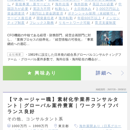
し
新規事業・新サービス
海外出張
海外折衝
英語力が必要
中
国語力が必要
英語力不問
転勤なし
土日祝休み
3,000万円以上
資金調達済
1億円以上資金調達済
ポテンシャル採用（未経験可）
サービス責任者
開発責任者
海外転勤
年収600万以上
インセン
ティブ制度
フレックス勤務
リモートワーク可能
育児支援制度
CFO機能の中核である経理・財務部門、経営企画部門に対
し、「業務プロセスの効率化」「経営情報の可視化」「事業
継続への適応…
・1981年に設立した日本発の総合系グローバルコンサルティングフ
会社概要
ァーム ・グローバル案件多数で、海外出張・海外駐在の機会が…
興味あり
詳細へ
掲載期間
26/07/28～26/08/10
【マネージャー職】素材化学業界コンサルタ
ント｜グローバル案件豊富｜ワークライフバ
ランス良好
その他、コンサルタント系
1000万円 ～ 1999万円
東京都
海外展開あり（日系グロー