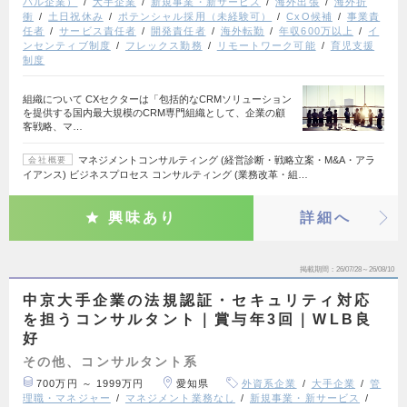
バル企業）
大手企業
新規事業・新サービス
海外出張
海外折
衝
土日祝休み
ポテンシャル採用（未経験可）
CxO候補
事業責
任者
サービス責任者
開発責任者
海外転勤
年収600万以上
イ
ンセンティブ制度
フレックス勤務
リモートワーク可能
育児支援
制度
組織について CXセクターは「包括的なCRMソリューション
を提供する国内最大規模のCRM専門組織として、企業の顧
客戦略、マ…
マネジメントコンサルティング (経営診断・戦略立案・M&A・アラ
会社概要
イアンス) ビジネスプロセス コンサルティング (業務改革・組…
興味あり
詳細へ
掲載期間
26/07/28～26/08/10
中京大手企業の法規認証・セキュリティ対応
を担うコンサルタント｜賞与年3回｜WLB良
好
その他、コンサルタント系
700万円 ～ 1999万円
愛知県
外資系企業
大手企業
管
理職・マネジャー
マネジメント業務なし
新規事業・新サービス