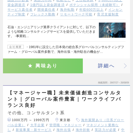
国語力が必要
英語力不問
転勤なし
土日祝休み
3,000万円以上
資金調達済
1億円以上資金調達済
ポテンシャル採用（未経験可）
サービス責任者
開発責任者
海外転勤
年収600万以上
インセン
ティブ制度
フレックス勤務
リモートワーク可能
育児支援制度
石油・エンジニアリング業界クライアントに対して、以下の
ような戦略コンサルティングサービスを提供していただきま
す。 ‐事業戦…
・1981年に設立した日本発の総合系グローバルコンサルティングフ
会社概要
ァーム ・グローバル案件多数で、海外出張・海外駐在の機会が…
興味あり
詳細へ
掲載期間
26/07/27～26/08/09
【マネージャー職】未来価値創造コンサルタ
ント｜グローバル案件豊富｜ワークライフバ
ランス良好
その他、コンサルタント系
1000万円 ～ 1999万円
東京都
海外展開あり（日系グロー
バル企業）
大手企業
管理職・マネジャー
マネジメント業務な
し
新規事業・新サービス
海外出張
海外折衝
英語力が必要
中