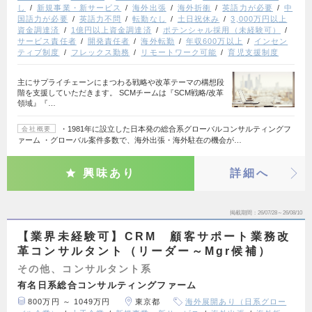
し
新規事業・新サービス
海外出張
海外折衝
英語力が必要
中
国語力が必要
英語力不問
転勤なし
土日祝休み
3,000万円以上
資金調達済
1億円以上資金調達済
ポテンシャル採用（未経験可）
サービス責任者
開発責任者
海外転勤
年収600万以上
インセン
ティブ制度
フレックス勤務
リモートワーク可能
育児支援制度
主にサプライチェーンにまつわる戦略や改革テーマの構想段
階を支援していただきます。 SCMチームは『SCM戦略/改革
領域』『…
・1981年に設立した日本発の総合系グローバルコンサルティングフ
会社概要
ァーム ・グローバル案件多数で、海外出張・海外駐在の機会が…
興味あり
詳細へ
掲載期間
26/07/28～26/08/10
【業界未経験可】CRM 顧客サポート業務改
革コンサルタント（リーダー～Mgr候補）
その他、コンサルタント系
有名日系総合コンサルティングファーム
800万円 ～ 1049万円
東京都
海外展開あり（日系グロー