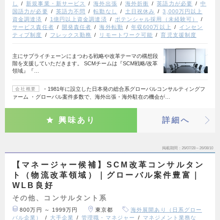
し
新規事業・新サービス
海外出張
海外折衝
英語力が必要
中
国語力が必要
英語力不問
転勤なし
土日祝休み
3,000万円以上
資金調達済
1億円以上資金調達済
ポテンシャル採用（未経験可）
サービス責任者
開発責任者
海外転勤
年収600万以上
インセン
ティブ制度
フレックス勤務
リモートワーク可能
育児支援制度
主にサプライチェーンにまつわる戦略や改革テーマの構想段
階を支援していただきます。 SCMチームは『SCM戦略/改革
領域』『…
・1981年に設立した日本発の総合系グローバルコンサルティングフ
会社概要
ァーム ・グローバル案件多数で、海外出張・海外駐在の機会が…
興味あり
詳細へ
掲載期間
26/07/28～26/08/10
【マネージャー候補】SCM改革コンサルタン
ト（物流改革領域）｜グローバル案件豊富｜
WLB良好
その他、コンサルタント系
800万円 ～ 1999万円
東京都
海外展開あり（日系グロー
バル企業）
大手企業
管理職・マネジャー
マネジメント業務な