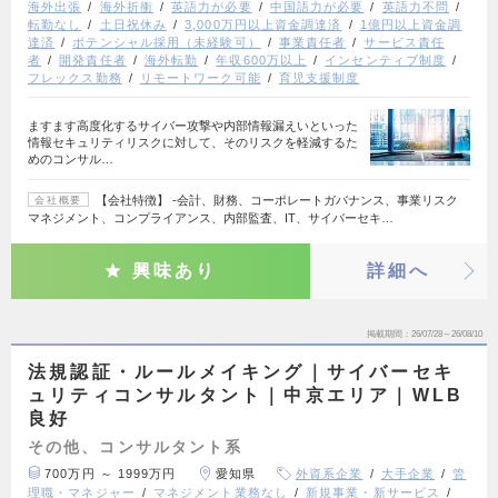
海外出張
海外折衝
英語力が必要
中国語力が必要
英語力不問
転勤なし
土日祝休み
3,000万円以上資金調達済
1億円以上資金調
達済
ポテンシャル採用（未経験可）
事業責任者
サービス責任
者
開発責任者
海外転勤
年収600万以上
インセンティブ制度
フレックス勤務
リモートワーク可能
育児支援制度
ますます高度化するサイバー攻撃や内部情報漏えいといった
情報セキュリティリスクに対して、そのリスクを軽減するた
めのコンサル…
【会社特徴】 ‐会計、財務、コーポレートガバナンス、事業リスク
会社概要
マネジメント、コンプライアンス、内部監査、IT、サイバーセキ…
興味あり
詳細へ
掲載期間
26/07/28～26/08/10
法規認証・ルールメイキング｜サイバーセキ
ュリティコンサルタント｜中京エリア｜WLB
良好
その他、コンサルタント系
700万円 ～ 1999万円
愛知県
外資系企業
大手企業
管
理職・マネジャー
マネジメント業務なし
新規事業・新サービス