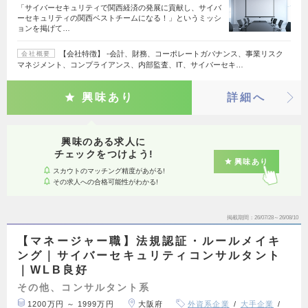
「サイバーセキュリティで関西経済の発展に貢献し、サイバ
ーセキュリティの関西ベストチームになる！」というミッシ
ョンを掲げて…
【会社特徴】 ‐会計、財務、コーポレートガバナンス、事業リスク
会社概要
マネジメント、コンプライアンス、内部監査、IT、サイバーセキ…
興味あり
詳細へ
興味のある求人に
チェックをつけよう!
興味あり
スカウトのマッチング精度があがる!
その求人への合格可能性がわかる!
掲載期間
26/07/28～26/08/10
【マネージャー職】法規認証・ルールメイキ
ング｜サイバーセキュリティコンサルタント
｜WLB良好
その他、コンサルタント系
1200万円 ～ 1999万円
大阪府
外資系企業
大手企業