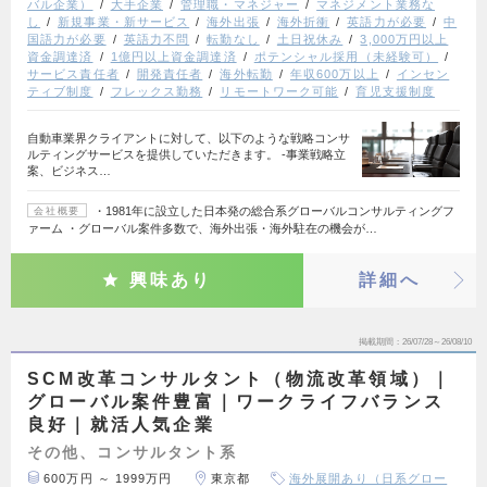
バル企業）
大手企業
管理職・マネジャー
マネジメント業務な
し
新規事業・新サービス
海外出張
海外折衝
英語力が必要
中
国語力が必要
英語力不問
転勤なし
土日祝休み
3,000万円以上
資金調達済
1億円以上資金調達済
ポテンシャル採用（未経験可）
サービス責任者
開発責任者
海外転勤
年収600万以上
インセン
ティブ制度
フレックス勤務
リモートワーク可能
育児支援制度
自動車業界クライアントに対して、以下のような戦略コンサ
ルティングサービスを提供していただきます。 ‐事業戦略立
案、ビジネス…
・1981年に設立した日本発の総合系グローバルコンサルティングフ
会社概要
ァーム ・グローバル案件多数で、海外出張・海外駐在の機会が…
興味あり
詳細へ
掲載期間
26/07/28～26/08/10
SCM改革コンサルタント（物流改革領域）｜
グローバル案件豊富｜ワークライフバランス
良好｜就活人気企業
その他、コンサルタント系
600万円 ～ 1999万円
東京都
海外展開あり（日系グロー