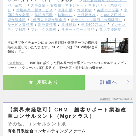
1000万円 ～ 1999万円
東京都
海外展開あり（日系グロー
バル企業）
大手企業
管理職・マネジャー
マネジメント業務な
し
新規事業・新サービス
海外出張
海外折衝
英語力が必要
中
国語力が必要
英語力不問
転勤なし
土日祝休み
3,000万円以上
資金調達済
1億円以上資金調達済
ポテンシャル採用（未経験可）
サービス責任者
開発責任者
海外転勤
年収600万以上
インセン
ティブ制度
フレックス勤務
リモートワーク可能
育児支援制度
主にサプライチェーンにまつわる戦略や改革テーマの構想段
階を支援していただきます。 SCMチームは『SCM戦略/改革
領域』『…
・1981年に設立した日本発の総合系グローバルコンサルティングフ
会社概要
ァーム ・グローバル案件多数で、海外出張・海外駐在の機会が…
興味あり
詳細へ
掲載期間
26/07/28～26/08/10
【業界未経験可】CRM 顧客サポート業務改
革コンサルタント（Mgrクラス）
その他、コンサルタント系
有名日系総合コンサルティングファーム