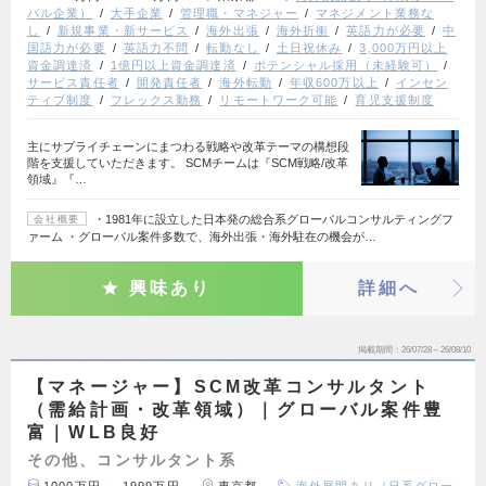
バル企業）
大手企業
管理職・マネジャー
マネジメント業務な
し
新規事業・新サービス
海外出張
海外折衝
英語力が必要
中
国語力が必要
英語力不問
転勤なし
土日祝休み
3,000万円以上
資金調達済
1億円以上資金調達済
ポテンシャル採用（未経験可）
サービス責任者
開発責任者
海外転勤
年収600万以上
インセン
ティブ制度
フレックス勤務
リモートワーク可能
育児支援制度
主にサプライチェーンにまつわる戦略や改革テーマの構想段
階を支援していただきます。 SCMチームは『SCM戦略/改革
領域』『…
・1981年に設立した日本発の総合系グローバルコンサルティングフ
会社概要
ァーム ・グローバル案件多数で、海外出張・海外駐在の機会が…
興味あり
詳細へ
掲載期間
26/07/28～26/08/10
【マネージャー】SCM改革コンサルタント
（需給計画・改革領域）｜グローバル案件豊
富｜WLB良好
その他、コンサルタント系