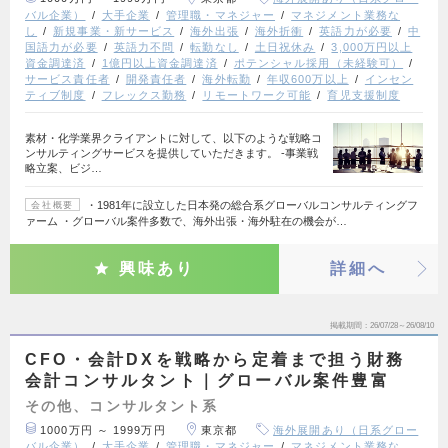
バル企業）
大手企業
管理職・マネジャー
マネジメント業務な
し
新規事業・新サービス
海外出張
海外折衝
英語力が必要
中
国語力が必要
英語力不問
転勤なし
土日祝休み
3,000万円以上
資金調達済
1億円以上資金調達済
ポテンシャル採用（未経験可）
サービス責任者
開発責任者
海外転勤
年収600万以上
インセン
ティブ制度
フレックス勤務
リモートワーク可能
育児支援制度
素材・化学業界クライアントに対して、以下のような戦略コ
ンサルティングサービスを提供していただきます。 ‐事業戦
略立案、ビジ…
・1981年に設立した日本発の総合系グローバルコンサルティングフ
会社概要
ァーム ・グローバル案件多数で、海外出張・海外駐在の機会が…
興味あり
詳細へ
掲載期間
26/07/28～26/08/10
CFO・会計DXを戦略から定着まで担う財務
会計コンサルタント｜グローバル案件豊富
その他、コンサルタント系
1000万円 ～ 1999万円
東京都
海外展開あり（日系グロー
バル企業）
大手企業
管理職・マネジャー
マネジメント業務な