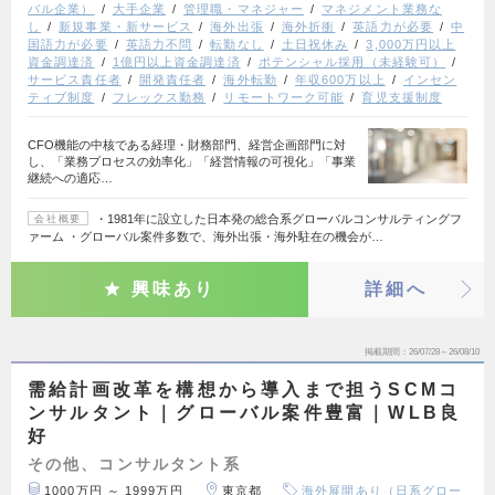
バル企業）
大手企業
管理職・マネジャー
マネジメント業務な
し
新規事業・新サービス
海外出張
海外折衝
英語力が必要
中
国語力が必要
英語力不問
転勤なし
土日祝休み
3,000万円以上
資金調達済
1億円以上資金調達済
ポテンシャル採用（未経験可）
サービス責任者
開発責任者
海外転勤
年収600万以上
インセン
ティブ制度
フレックス勤務
リモートワーク可能
育児支援制度
CFO機能の中核である経理・財務部門、経営企画部門に対
し、「業務プロセスの効率化」「経営情報の可視化」「事業
継続への適応…
・1981年に設立した日本発の総合系グローバルコンサルティングフ
会社概要
ァーム ・グローバル案件多数で、海外出張・海外駐在の機会が…
興味あり
詳細へ
掲載期間
26/07/28～26/08/10
需給計画改革を構想から導入まで担うSCMコ
ンサルタント｜グローバル案件豊富｜WLB良
好
その他、コンサルタント系
1000万円 ～ 1999万円
東京都
海外展開あり（日系グロー