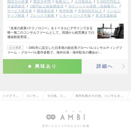
国語力が必要
英語力不問
転勤なし
土日祝休み
3,000万円以上
資金調達済
1億円以上資金調達済
ポテンシャル採用（未経験可）
サービス責任者
開発責任者
海外転勤
年収600万以上
インセン
ティブ制度
フレックス勤務
リモートワーク可能
育児支援制度
『未来の産業×テクノロジー』をトータルにデザインできる
唯一無二のコンサルファームとして、現場から経営層までの
価値創造実現…
・1981年に設立した日本発の総合系グローバルコンサルティングフ
会社概要
ァーム ・グローバル案件多数で、海外出張・海外駐在の機会が…
興味あり
詳細へ
ハイクラス
コンサル
その他、コン
海外転勤のその他、コンサルタン
求人TOP
タント系
サルタント系
ト系の転職・求人情報一覧
若手ハイキャリアのスカウト転職