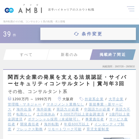
若手ハイキャリアのスカウト転職
海外転勤のその他、コンサルタント系の転職・求人情報
39
条件変更
件
すべて
新着のみ
掲載終了間近
掲載期間
26/07/28～26/08/10
関西大企業の発展を支える法規認証・サイバ
ーセキュリティコンサルタント｜賞与年3回
その他、コンサルタント系
1200万円 ～ 1999万円
大阪府
外資系企業
大手企業
管理職・マネジャー
マネジメント業務なし
新規事業・新サービ
ス
海外出張
海外折衝
英語力が必要
中国語力が必要
英語力不
問
転勤なし
土日祝休み
3,000万円以上資金調達済
1億円以上資
金調達済
ポテンシャル採用（未経験可）
事業責任者
サービス責
任者
開発責任者
海外転勤
年収600万以上
インセンティブ制
度
フレックス勤務
リモートワーク可能
育児支援制度