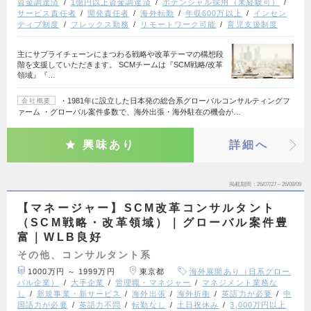
資金調達済
1億円以上資金調達済
ポテンシャル採用（未経験可）
サービス責任者
開発責任者
海外転勤
年収600万以上
インセン
ティブ制度
フレックス勤務
リモートワーク可能
育児支援制度
主にサプライチェーンにまつわる戦略や改革テーマの構想段
階を支援していただきます。 SCMチームは『SCM戦略/改革
領域』『…
・1981年に設立した日本発の総合系グローバルコンサルティングフ
会社概要
ァーム ・グローバル案件多数で、海外出張・海外駐在の機会が…
興味あり
詳細へ
掲載期間
26/07/27～26/08/09
【マネージャー】SCM改革コンサルタント
（SCM戦略・改革領域）｜グローバル案件豊
富｜WLB良好
その他、コンサルタント系
1000万円 ～ 1999万円
東京都
海外展開あり（日系グロー
バル企業）
大手企業
管理職・マネジャー
マネジメント業務な
し
新規事業・新サービス
海外出張
海外折衝
英語力が必要
中
国語力が必要
英語力不問
転勤なし
土日祝休み
3,000万円以上