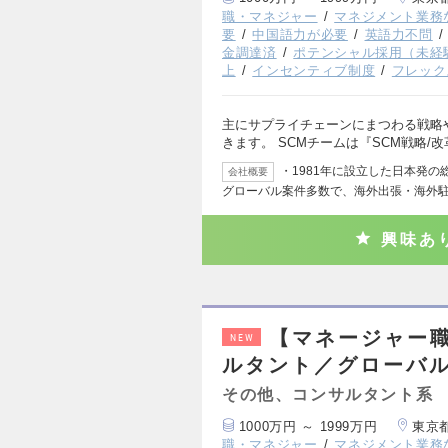
職・マネジャー
マネジメント業務
要
中国語力が必要
英語力不問
金調達済
ポテンシャル採用（未経
上
インセンティブ制度
フレック
主にサプライチェーンにまつわる戦略
きます。 SCMチームは『SCM戦略/
・1981年に設立した日本発
会社概要
グローバル案件多数で、海外出張・海外
興味あ
【マネージャー
NEW
ルタント／グローバル
その他、コンサルタント系
1000万円 ～ 1999万円
東京
職・マネジャー
マネジメント業務