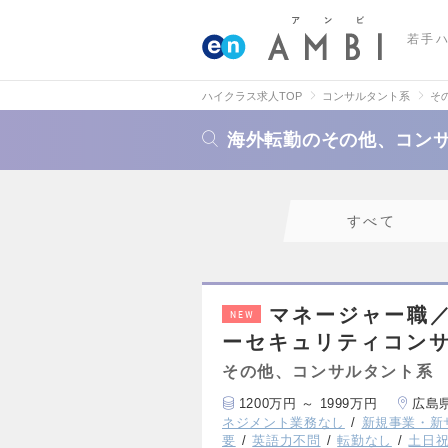
若手
ハイクラス求人TOP
コンサルタント系
そ
海外転勤のその他、コン
すべて
マネージャー職
NEW
ーセキュリティコン
その他、コンサルタント系
1200万円 ～ 1999万円
広島
ネジメント業務なし
新規事業・新
要
英語力不問
転勤なし
土日