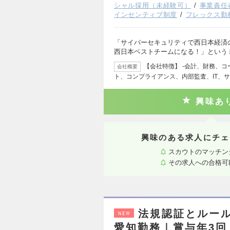
シャル採用（未経験可）
事業責任
インセンティブ制度
フレックス勤
「サイバーセキュリティで西日本経済
西日本ベストチームになる！」という
【会社特徴】 ‐会計、財務、
会社概要
ト、コンプライアンス、内部監査、IT、
興味あ
興味のある求人にチェ
スカウトのマッチン
その求人への合格可
法規認証とルー
NEW
愛知勤務｜賞与年3回