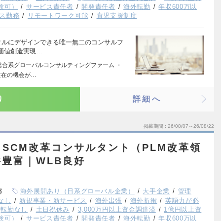
験可）
サービス責任者
開発責任者
海外転勤
年収600万以
ス勤務
リモートワーク可能
育児支援制度
タルにデザインできる唯一無二のコンサルフ
価値創造実現…
の総合系グローバルコンサルティングファーム ・
駐在の機会が…
り
詳細へ
掲載期間
26/08/07～26/08/22
SCM改革コンサルタント（PLM改革領
豊富｜WLB良好
都
海外展開あり（日系グローバル企業）
大手企業
管理
なし
新規事業・新サービス
海外出張
海外折衝
英語力が必
転勤なし
土日祝休み
3,000万円以上資金調達済
1億円以上資
験可）
サービス責任者
開発責任者
海外転勤
年収600万以