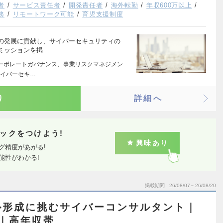
者
サービス責任者
開発責任者
海外転勤
年収600万以上
務
リモートワーク可能
育児支援制度
の発展に貢献し、サイバーセキュリティの
ミッションを掲…
コーポレートガバナンス、事業リスクマネジメン
サイバーセキ…
り
詳細へ
ックをつけよう!
興味あり
グ精度があがる!
能性がわかる!
掲載期間
26/08/07～26/08/20
ル形成に挑むサイバーコンサルタント｜
｜高年収帯