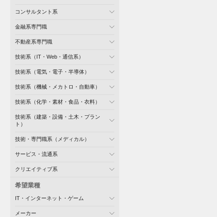
コンサルタント系
金融系専門職
不動産系専門職
技術系（IT・Web・通信系）
技術系（電気・電子・半導体）
技術系（機械・メカトロ・自動車）
技術系（化学・素材・食品・衣料）
技術系（建築・設備・土木・プラン
ト）
技術・専門職系（メディカル）
サービス・流通系
クリエイティブ系
希望業種
IT・インターネット・ゲーム
メーカー