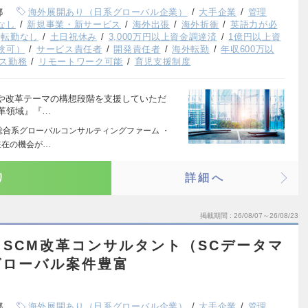
都
海外展開あり（日系グローバル企業）
大手企業
管理
なし
新規事業・新サービス
海外出張
海外折衝
英語力が必
転勤なし
土日祝休み
3,000万円以上資金調達済
1億円以上資
験可）
サービス責任者
開発責任者
海外転勤
年収600万以
ス勤務
リモートワーク可能
育児支援制度
や改革テーマの構想段階を支援していただ
改革領域』『…
の総合系グローバルコンサルティングファーム ・
駐在の機会が…
り
詳細へ
掲載期間
26/08/07～26/08/23
SCM改革コンサルタント（SCデータマ
グローバル案件豊富
都
海外展開あり（日系グローバル企業）
大手企業
管理