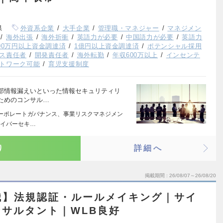
県
外資系企業
大手企業
管理職・マネジャー
マネジメン
海外出張
海外折衝
英語力が必要
中国語力が必要
英語力
000万円以上資金調達済
1億円以上資金調達済
ポテンシャル採用
ス責任者
開発責任者
海外転勤
年収600万以上
インセンテ
トワーク可能
育児支援制度
部情報漏えいといった情報セキュリティリ
ためのコンサル…
コーポレートガバナンス、事業リスクマネジメン
サイバーセキ…
り
詳細へ
掲載期間
26/08/07～26/08/20
職】法規認証・ルールメイキング｜サイ
サルタント｜WLB良好