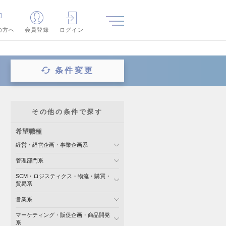
の方へ
会員登録
ログイン
条件変更
その他の条件で探す
希望職種
経営・経営企画・事業企画系
管理部門系
SCM・ロジスティクス・物流・購買・
貿易系
営業系
マーケティング・販促企画・商品開発
系