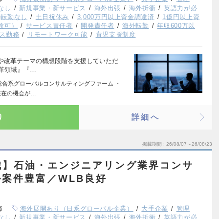
なし
新規事業・新サービス
海外出張
海外折衝
英語力が必
転勤なし
土日祝休み
3,000万円以上資金調達済
1億円以上資
験可）
サービス責任者
開発責任者
海外転勤
年収600万以
ス勤務
リモートワーク可能
育児支援制度
や改革テーマの構想段階を支援していただ
改革領域』『…
の総合系グローバルコンサルティングファーム ・
駐在の機会が…
り
詳細へ
掲載期間
26/08/07～26/08/23
職】石油・エンジニアリング業界コンサ
案件豊富／WLB良好
都
海外展開あり（日系グローバル企業）
大手企業
管理
なし
新規事業・新サービス
海外出張
海外折衝
英語力が必