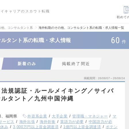
ハイキャリアのスカウト転職
初めて
の他、コンサルタント系
海外転勤のその他、コンサルタント系の転職・求人情報一覧
60
サルタント系の転職・求人情報
件
新着のみ
掲載終了間近
掲載期間
26/08/07～26/08/24
／法規認証・ルールメイキング／サイバ
サルタント／九州中国沖縄
県、福岡県
外資系企業
大手企業
管理職・マネジャー
マ
サービス
海外出張
海外折衝
英語力が必要
中国語力が必
祝休み
3,000万円以上資金調達済
1億円以上資金調達済
ポテン