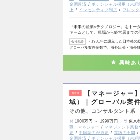
金調達済
ポテンシャル採用（未経
上
インセンティブ制度
フレック
『未来の産業×テクノロジー』をトー
ァームとして、現場から経営層までの
・1981年に設立した日本発
会社概要
グローバル案件多数で、海外出張・海外
興味あ
【マネージャー】
NEW
域）｜グローバル案件
その他、コンサルタント系
1000万円 ～ 1999万円
東京
職・マネジャー
マネジメント業務
要
中国語力が必要
英語力不問
金調達済
ポテンシャル採用（未経