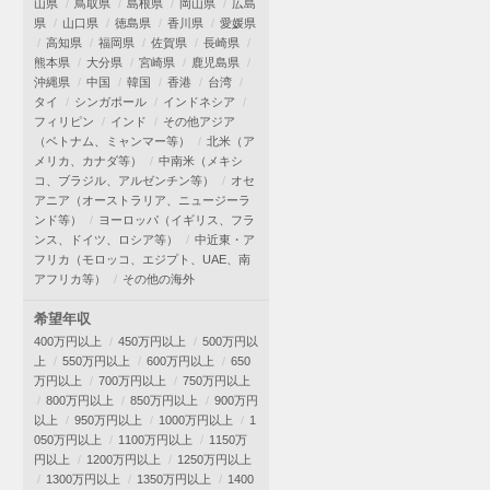
山県
鳥取県
島根県
岡山県
広島
県
山口県
徳島県
香川県
愛媛県
高知県
福岡県
佐賀県
長崎県
熊本県
大分県
宮崎県
鹿児島県
沖縄県
中国
韓国
香港
台湾
タイ
シンガポール
インドネシア
フィリピン
インド
その他アジア
（ベトナム、ミャンマー等）
北米（ア
メリカ、カナダ等）
中南米（メキシ
コ、ブラジル、アルゼンチン等）
オセ
アニア（オーストラリア、ニュージーラ
ンド等）
ヨーロッパ（イギリス、フラ
ンス、ドイツ、ロシア等）
中近東・ア
フリカ（モロッコ、エジプト、UAE、南
アフリカ等）
その他の海外
希望年収
400万円以上
450万円以上
500万円以
上
550万円以上
600万円以上
650
万円以上
700万円以上
750万円以上
800万円以上
850万円以上
900万円
以上
950万円以上
1000万円以上
1
050万円以上
1100万円以上
1150万
円以上
1200万円以上
1250万円以上
1300万円以上
1350万円以上
1400