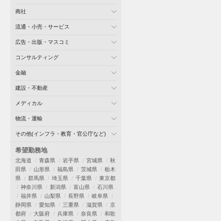
商社
流通・小売・サービス
広告・出版・マスコミ
コンサルティング
金融
建設・不動産
メディカル
物流・運輸
その他(インフラ・教育・官公庁など)
希望勤務地
北海道
青森県
岩手県
宮城県
秋
田県
山形県
福島県
茨城県
栃木
県
群馬県
埼玉県
千葉県
東京都
神奈川県
新潟県
富山県
石川県
福井県
山梨県
長野県
岐阜県
静岡県
愛知県
三重県
滋賀県
京
都府
大阪府
兵庫県
奈良県
和歌