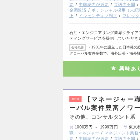
要
中国語力が必要
英語力不問
金調達済
ポテンシャル採用（未経
上
インセンティブ制度
フレック
石油・エンジニアリング業界クライア
ティングサービスを提供していただきま
・1981年に設立した日本発
会社概要
グローバル案件多数で、海外出張・海外
興味あ
【マネージャー
NEW
ーバル案件豊富／ワ
その他、コンサルタント系
1000万円 ～ 1999万円
東京
職・マネジャー
マネジメント業務
要
中国語力が必要
英語力不問