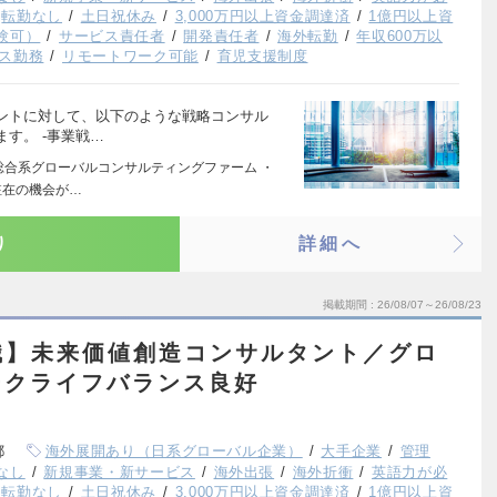
転勤なし
土日祝休み
3,000万円以上資金調達済
1億円以上資
験可）
サービス責任者
開発責任者
海外転勤
年収600万以
ス勤務
リモートワーク可能
育児支援制度
ントに対して、以下のような戦略コンサル
す。 ‐事業戦…
の総合系グローバルコンサルティングファーム ・
駐在の機会が…
り
詳細へ
掲載期間
26/08/07～26/08/23
職】未来価値創造コンサルタント／グロ
ークライフバランス良好
都
海外展開あり（日系グローバル企業）
大手企業
管理
なし
新規事業・新サービス
海外出張
海外折衝
英語力が必
転勤なし
土日祝休み
3,000万円以上資金調達済
1億円以上資