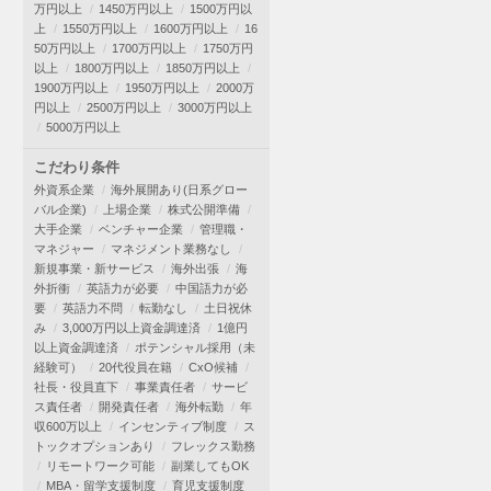
万円以上
1450万円以上
1500万円以
上
1550万円以上
1600万円以上
16
50万円以上
1700万円以上
1750万円
以上
1800万円以上
1850万円以上
1900万円以上
1950万円以上
2000万
円以上
2500万円以上
3000万円以上
5000万円以上
こだわり条件
外資系企業
海外展開あり(日系グロー
バル企業)
上場企業
株式公開準備
大手企業
ベンチャー企業
管理職・
マネジャー
マネジメント業務なし
新規事業・新サービス
海外出張
海
外折衝
英語力が必要
中国語力が必
要
英語力不問
転勤なし
土日祝休
み
3,000万円以上資金調達済
1億円
以上資金調達済
ポテンシャル採用（未
経験可）
20代役員在籍
CxO候補
社長・役員直下
事業責任者
サービ
ス責任者
開発責任者
海外転勤
年
収600万以上
インセンティブ制度
ス
トックオプションあり
フレックス勤務
リモートワーク可能
副業してもOK
MBA・留学支援制度
育児支援制度