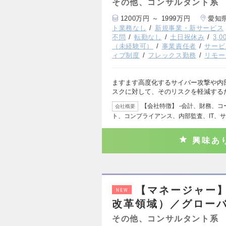
その他、コンサルタント系
1200万円 ～ 1999万円
愛知
ト業務なし
新規事業・新サービス
不問
転勤なし
土日祝休み
3,
（未経験可）
事業責任者
サービ
ィブ制度
フレックス勤務
リモー
ますます高度化するサイバー攻撃や内
スクに対して、そのリスクを軽減する
【会社特徴】 ‐会計、財務、
会社概要
ト、コンプライアンス、内部監査、IT、
興味あ
【マネージャー】
NEW
改革領域）／グローバ
その他、コンサルタント系