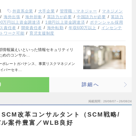
県
外資系企業
大手企業
管理職・マネジャー
マネジメン
海外出張
海外折衝
英語力が必要
中国語力が必要
英語力
000万円以上資金調達済
1億円以上資金調達済
ポテンシャル採用
ス責任者
開発責任者
海外転勤
年収600万以上
インセンテ
トワーク可能
育児支援制度
部情報漏えいといった情報セキュリティリ
ためのコンサル…
コーポレートガバナンス、事業リスクマネジメン
サイバーセキ…
り
詳細へ
掲載期間
26/08/07～26/08/24
SCM改革コンサルタント（SCM戦略/
ル案件豊富／WLB良好