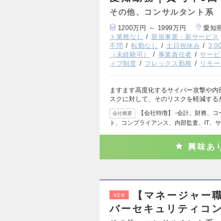
その他、コンサルタント系
1200万円 ～ 1999万円
愛知
ト業務なし
新規事業・新サービス
不問
転勤なし
土日祝休み
3,
（未経験可）
事業責任者
サービ
ィブ制度
フレックス勤務
リモー
ますます高度化するサイバー攻撃や内
スクに対して、そのリスクを軽減する
【会社特徴】 ‐会計、財務、
会社概要
ト、コンプライアンス、内部監査、IT、
興味あ
【マネージャー
NEW
バーセキュリティコン