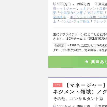
1000万円 ～ 1999万円
東京
職・マネジャー
マネジメント業務
要
中国語力が必要
英語力不問
金調達済
ポテンシャル採用（未経
上
インセンティブ制度
フレック
主にサプライチェーンにまつわる戦略
きます。 SCMチームは『SCM戦略/
・1981年に設立した日本発
会社概要
グローバル案件多数で、海外出張・海外
興味あ
【マネージャー】
NEW
ネジメント領域）／
その他、コンサルタント系
1000万円 ～ 1999万円
東京