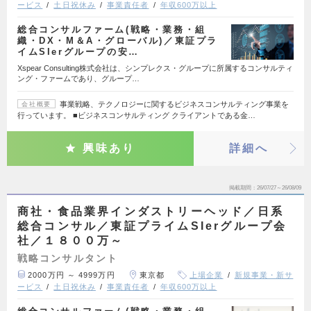
ービス
土日祝休み
事業責任者
年収600万以上
総合コンサルファーム(戦略・業務・組
織・DX・M＆A・グローバル)／東証プラ
イムSIerグループの安…
Xspear Consulting株式会社は、シンプレクス・グループに所属するコンサルティ
ング・ファームであり、グループ…
事業戦略、テクノロジーに関するビジネスコンサルティング事業を
会社概要
行っています。 ■ビジネスコンサルティング クライアントである金…
興味あり
詳細へ
掲載期間
26/07/27～26/08/09
商社・食品業界インダストリーヘッド／日系
総合コンサル／東証プライムSIerグループ会
社／１８００万～
戦略コンサルタント
2000万円 ～ 4999万円
東京都
上場企業
新規事業・新サ
ービス
土日祝休み
事業責任者
年収600万以上