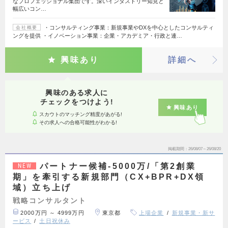
なプロフェッショナル集団です。深いインダストリー知見と
幅広いコン…
・コンサルティング事業：新規事業やDXを中心としたコンサルティ
会社概要
ングを提供 ・イノベーション事業：企業・アカデミア・行政と連…
興味あり
詳細へ
興味のある求人に
チェックをつけよう!
興味あり
スカウトのマッチング精度があがる!
その求人への合格可能性がわかる!
掲載期間
26/08/07～26/08/20
パートナー候補-5000万/「第2創業
NEW
期」を牽引する新規部門（CX+BPR+DX領
域）立ち上げ
戦略コンサルタント
2000万円 ～ 4999万円
東京都
上場企業
新規事業・新サ
ービス
土日祝休み