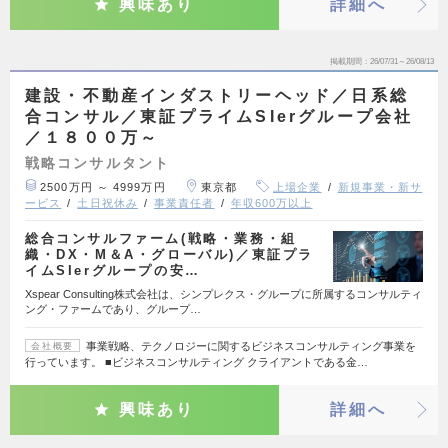
興味あり
詳細へ
掲載期間
26/07/31～26/08/13
建設・不動産インダストリーヘッド／日系総
合コンサル／東証プライムSIerグループ会社
／１８００万～
戦略コンサルタント
2500万円 ～ 4999万円
東京都
上場企業
新規事業・新サ
ービス
土日祝休み
事業責任者
年収600万以上
総合コンサルファーム(戦略・業務・組
織・DX・M＆A・グローバル)／東証プラ
イムSIerグループの安…
Xspear Consulting株式会社は、シンプレクス・グループに所属するコンサルティ
ング・ファームであり、グループ…
事業戦略、テクノロジーに関するビジネスコンサルティング事業を
会社概要
行っています。 ■ビジネスコンサルティング クライアントである金…
興味あり
詳細へ