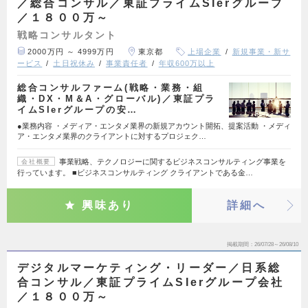
／総合コンサル／東証プライムSIerグループ
／１８００万～
戦略コンサルタント
2000万円 ～ 4999万円
東京都
上場企業
新規事業・新サ
ービス
土日祝休み
事業責任者
年収600万以上
総合コンサルファーム(戦略・業務・組
織・DX・M＆A・グローバル)／東証プラ
イムSIerグループの安…
●業務内容 ・メディア・エンタメ業界の新規アカウント開拓、提案活動 ・メディ
ア・エンタメ業界のクライアントに対するプロジェク…
事業戦略、テクノロジーに関するビジネスコンサルティング事業を
会社概要
行っています。 ■ビジネスコンサルティング クライアントである金…
興味あり
詳細へ
掲載期間
26/07/28～26/08/10
デジタルマーケティング・リーダー／日系総
合コンサル／東証プライムSIerグループ会社
／１８００万～