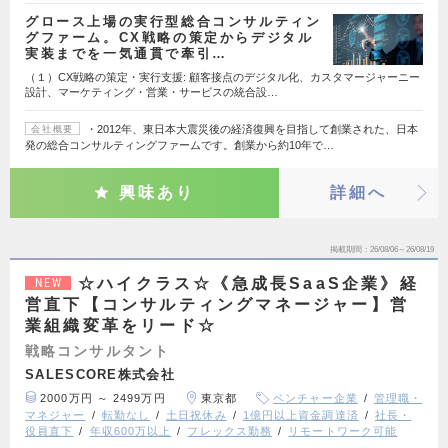
グロース上場の実行型総合コンサルティン
グファーム。CX戦略の策定からデジタル
実装までを一気通貫で牽引…
（１）CX戦略の策定・実行支援: 顧客接点のデジタル化、カスタマージャーニー
設計、マーケティング・営業・サービスの統合設…
・2012年、東日本大震災後の経済復興を目指して創業された、日本
会社概要
発の総合コンサルティングファームです。創業から約10年で…
興味あり
詳細へ
掲載期間
26/08/06～26/08/19
☆ハイクラス☆《急成長SaaS企業》経
NEW
営直下【コンサルティングマネージャー】営
業組織変革をリード☆
戦略コンサルタント
SALESCORE株式会社
2000万円 ～ 2499万円
東京都
ベンチャー企業
管理職・
マネジャー
転勤なし
土日祝休み
1億円以上資金調達済
社長・
役員直下
年収600万以上
フレックス勤務
リモートワーク可能