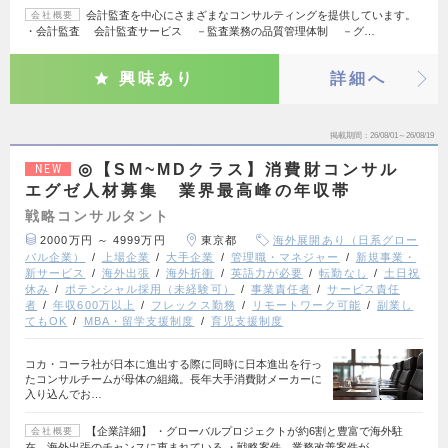
会計監査を中心にさまざまなコンサルティングを提供しています。
会社概要
・会計監査 会計監査サービス －監査業務の品質管理体制 －グ…
興味あり
詳細へ
掲載期間
26/08/01～26/08/19
◎【SM~MDクラス】消費財コンサル
NEW
エグゼ人材募集 業界最高峰の年収帯
戦略コンサルタント
2000万円 ～ 4999万円
東京都
海外展開あり（日系グロー
バル企業）
上場企業
大手企業
管理職・マネジャー
新規事業・
新サービス
海外出張
海外折衝
英語力が必要
転勤なし
土日祝
休み
ポテンシャル採用（未経験可）
事業責任者
サービス責任
者
年収600万以上
フレックス勤務
リモートワーク可能
副業し
てもOK
MBA・留学支援制度
育児支援制度
コカ・コーラ社が日本に進出する際に同時に日本進出を行っ
たコンサルチームが母体の組織。長年大手消費財メーカーに
入り込んでお…
【企業詳細】 ・グローバルプロジェクトが約6割と豊富で海外駐
会社概要
在、海外出張のチャンスに恵まれている ・戦略案件、業務改善案件が…