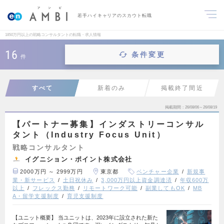
若手ハイキャリアのスカウト転職
1850万円以上の戦略コンサルタントの転職・求人情報
16
条件変更
件
すべて
新着のみ
掲載終了間近
掲載期間
26/08/06～26/08/19
【パートナー募集】インダストリーコンサル
タント（Industry Focus Unit）
戦略コンサルタント
イグニション・ポイント株式会社
2000万円 ～ 2999万円
東京都
ベンチャー企業
新規事
業・新サービス
土日祝休み
3,000万円以上資金調達済
年収600万
以上
フレックス勤務
リモートワーク可能
副業してもOK
MB
A・留学支援制度
育児支援制度
【ユニット概要】 当ユニットは、2023年に設立された新た