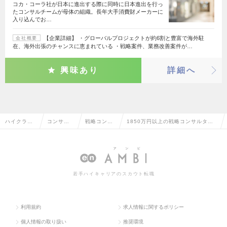
コカ・コーラ社が日本に進出する際に同時に日本進出を行っ
たコンサルチームが母体の組織。長年大手消費財メーカーに
入り込んでお…
【企業詳細】 ・グローバルプロジェクトが約6割と豊富で海外駐
会社概要
在、海外出張のチャンスに恵まれている ・戦略案件、業務改善案件が…
興味あり
詳細へ
ハイクラス
コンサル
戦略コンサ
1850万円以上の戦略コンサルタン
求人TOP
タント系
ルタント
トの転職・求人情報一覧
若手ハイキャリアのスカウト転職
利用規約
求人情報に関するポリシー
個人情報の取り扱い
推奨環境