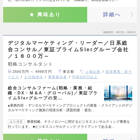
興味あり
詳細へ
掲載期間
26/07/31～26/08/13
デジタルマーケティング・リーダー／日系総
合コンサル／東証プライムSIerグループ会社
／１８００万～
戦略コンサルタント
2500万円 ～ 4999万円
東京都
上場企業
新規事業・新サ
ービス
土日祝休み
事業責任者
年収600万以上
総合コンサルファーム(戦略・業務・組
織・DX・M＆A・グローバル)／東証プラ
イムSIerグループの安…
●業務内容 ・デジタルマーケティングプロジェクトの推進 ・クライアントのデジ
タルマーケティング施策の現状分析・課題把握 ・最先…
事業戦略、テクノロジーに関するビジネスコンサルティング事業を
会社概要
行っています。 ■ビジネスコンサルティング クライアントである金…