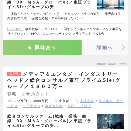
織・DX・M＆A・グローバル)／東証プラ
イムSIerグループの安…
・通信・キャリアチームの立ち上げ -アカウントプランの策定 -業界向け提
案資料の作成 -必要な経験・スキルを持ったメンバ…
事業戦略、テクノロジーに関するビジネスコンサルティング事業を
会社概要
行っています。 ■ビジネスコンサルティング クライアントである金…
興味あり
詳細へ
掲載期間
26/08/03～26/08/16
メディア＆エンタメ・インダストリー
NEW
ヘッド／総合コンサル／東証プライムSIerグ
ループ／１８００万～
戦略コンサルタント
2500万円 ～ 4999万円
東京都
上場企業
新規事業・新サ
ービス
土日祝休み
事業責任者
年収600万以上
総合コンサルファーム(戦略・業務・組
織・DX・M＆A・グローバル)／東証プラ
イムSIerグループの安…