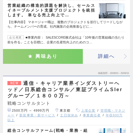
営業組織の構造的課題を解決し、セールス
イネーブルメント支援プロジェクトを統括
します。 単なる売上向上で…
【仕事内容】 マネージャー職は、複数のプロジェクトを並行してリードしなが
ら、チームメンバーの育成、社内施策の企画推進などに…
■事業内容： SALESCORE株式会社は「10年後の営業組織の当たり
会社概要
前を作る」ことを目標に、企業の生産性向上のためのコ…
興味あり
詳細へ
掲載期間
26/08/03～26/08/16
通信・キャリア業界インダストリーヘ
NEW
ッド／日系総合コンサル／東証プライムSIer
グループ／１８００万～
戦略コンサルタント
2500万円 ～ 4999万円
東京都
上場企業
管理職・マネジ
ャー
新規事業・新サービス
土日祝休み
事業責任者
年収600万
以上
総合コンサルファーム(戦略・業務・組