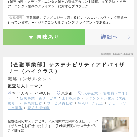
●業務内容 ・メディア・エンタメ業界の新規アカウント開拓、提案活動 ・メディ
ア・エンタメ業界のクライアントに対するプロジェク…
事業戦略、テクノロジーに関するビジネスコンサルティング事業を
会社概要
行っています。 ■ビジネスコンサルティング クライアントである金…
興味あり
詳細へ
掲載期間
26/08/02～26/08/15
【金融事業部】サステナビリティアドバイザ
リー（ハイクラス）
戦略コンサルタント
監査法人トーマツ
2000万円 ～ 2499万円
東京都
大手企業
管理職・マネジ
ャー
新規事業・新サービス
土日祝休み
ポテンシャル採用（未経
験可）
事業責任者
サービス責任者
年収600万以上
リモートワ
ーク可能
育児支援制度
金融機関のサステナビリティ規制開示に関する保証・アドバ
イザリーをお任せいたします。 (1)金融機関のサステナビリ
ティ開示規…