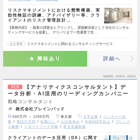
リスクマネジメントにおける態勢構築、実
効性検証の訓練、アドバイザリー等、クラ
イアントのリスク管理設計…
【業務内容】 ・顧客の課題をヒアリングし、課題解決策として当社のコンサル
ティングサービスを提案し、デリバリまで一気通貫で支…
リスクマネジメントに関わるコンサルティングサービス
会社概要
興味あり
詳細へ
掲載期間
26/08/03～26/08/16
【アナリティクスコンサルタント】デ
NEW
ータ分析・AI活用のリーディングカンパニー
戦略コンサルタント
株式会社ブレインパッド
500万円 ～ 1299万円
東京都
大手企業
ベンチャー企
業
英語力不問
転勤なし
土日祝休み
年収600万以上
フレック
ス勤務
リモートワーク可能
育児支援制度
クライアントのデータ活用（DX）に関す