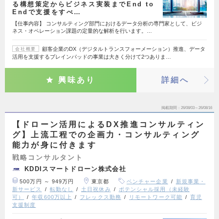
る構想策定からビジネス実装までEnd to
Endで支援をすべ…
【仕事内容】 コンサルティング部門におけるデータ分析の専門家として、ビジ
ネス・オペレーション課題の定量的な解析を行います。…
顧客企業のDX（デジタルトランスフォーメーション）推進、データ
会社概要
活用を支援するブレインパッドの事業は大きく分けて2つありま…
興味あり
詳細へ
掲載期間
26/08/03～26/08/16
【ドローン活用によるDX推進コンサルティン
グ】上流工程での企画力・コンサルティング
能力が身に付きます
戦略コンサルタント
KDDIスマートドローン株式会社
500万円 ～ 949万円
東京都
ベンチャー企業
新規事業・
新サービス
転勤なし
土日祝休み
ポテンシャル採用（未経験
可）
年収600万以上
フレックス勤務
リモートワーク可能
育児
支援制度