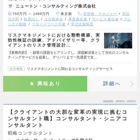
ニュートン・コンサルティング株式会社
750万円 ～ 1499万円
東京都
管理職・マネジャー
英語
力不問
転勤なし
土日祝休み
事業責任者
サービス責任者
フレ
ックス勤務
リモートワーク可能
育児支援制度
リスクマネジメントにおける態勢構築、実
効性検証の訓練、アドバイザリー等、クラ
イアントのリスク管理設計…
【業務内容】 ・顧客の課題をヒアリングし、課題解決策として当社のコンサル
ティングサービスを提案し、デリバリまで一気通貫で支…
リスクマネジメントに関わるコンサルティングサービス
会社概要
興味あり
詳細へ
掲載期間
26/08/03～26/08/16
【クライアントの大胆な変革の実現に挑むコ
ンサルタント職】コンサルタント・シニアコ
ンサルタント
戦略コンサルタント