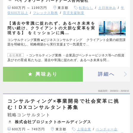
ペイフォワード パートナーズ合同会社
600万円 ～ 1199万円
東京都
転勤なし
土日祝休み
年
収600万以上
フレックス勤務
育児支援制度
【過去や常識に捉われず、あるべき未来を
問い続け、クライアントの大胆な変革を実
現する】 をミッションに掲…
コンサルティング業務 ●ビジネスコンサルティング クライアント企業の経営課
題を明確化し、戦略構築から実行支援まで一気通貫で…
・コンサルティング業務 ・企業及びベンチャービジネス等への投資
会社概要
及びその育成 私たちは、過去や常識に捉われず、あるべき未来を問…
興味あり
詳細へ
掲載期間
26/08/03～26/08/16
コンサルティング×事業開発で社会変革に挑
む！DXコンサルタント募集
戦略コンサルタント
株式会社プロジェクトホールディングス
600万円 ～ 749万円
東京都
上場企業
ベンチャー企