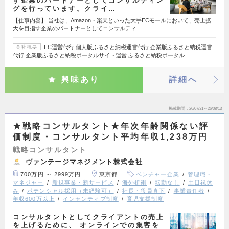
す企業のパートナーとしてコンサルティン
グを行っています。クライ…
【仕事内容】 当社は、Amazon・楽天といった大手ECモールにおいて、売上拡
大を目指す企業のパートナーとしてコンサルティ…
EC運営代行 個人版ふるさと納税運営代行 企業版ふるさと納税運営
会社概要
代行 企業版ふるさと納税ポータルサイト運営 ふるさと納税ポータル…
興味あり
詳細へ
掲載期間
26/07/31～26/08/13
★戦略コンサルタント★年次年齢関係ない評
価制度・コンサルタント平均年収1,238万円
戦略コンサルタント
ヴァンテージマネジメント株式会社
700万円 ～ 2999万円
東京都
ベンチャー企業
管理職・
マネジャー
新規事業・新サービス
海外折衝
転勤なし
土日祝休
み
ポテンシャル採用（未経験可）
社長・役員直下
事業責任者
年収600万以上
インセンティブ制度
育児支援制度
コンサルタントとしてクライアントの売上
を上げるために、 オンラインでの集客を