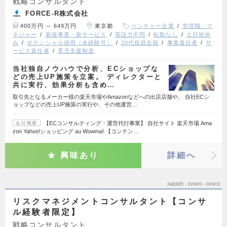
戦略コンサルタント
FORCE-R株式会社
400万円 ～ 649万円
東京都
ベンチャー企業
管理職・マ
ネジャー
新規事業・新サービス
英語力不問
転勤なし
土日祝休
み
ポテンシャル採用（未経験可）
20代役員在籍
事業責任者
サ
ービス責任者
育児支援制度
当社独自ノウハウで分析、ECショップな
どの売上UP施策を立案。 ディレクターと
共に実行、効果分析も含め…
取引先となるメーカー様の楽天市場やAmazonなどへの出店店舗や、 自社ECシ
ョップなどの売上UP施策の実行や、その他運営…
【ECコンサルティング・運営代行事業】 自社サイト 楽天市場 Ama
会社概要
zon Yahoo!ショッピング au Wowma! 【コンテン…
興味あり
詳細へ
掲載期間
26/08/03～26/08/16
リスクマネジメントコンサルタント【コンサ
ル経験者限定】
戦略コンサルタント