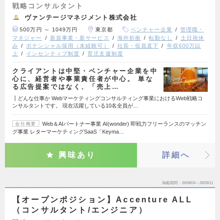
戦略コンサルタント
ヴァンテージマネジメント株式会社
500万円 ～ 1049万円
東京都
ベンチャー企業
管理職・
マネジャー
新規事業・新サービス
海外折衝
転勤なし
土日祝休
み
ポテンシャル採用（未経験可）
社長・役員直下
年収600万以
上
インセンティブ制度
育児支援制度
クライアントは中堅・ベンチャー企業を中
心に、経営者や事業責任者が中心。 単な
る広告提案ではなく、「売上…
┃どんな仕事か Webマーケティングコンサルティング事業におけるWeb戦略コ
ンサルタントです。 現在活躍している10名全員が…
Web＆AIパートナー事業 AI(wonder) 即戦力フリーランスのマッチン
会社概要
グ事業 レターマーケティングSaaS「Keyma…
興味あり
詳細へ
掲載期間
26/08/04～26/09/11
【オープンポジション】Accenture ALL
（コンサルタント/エンジニア）