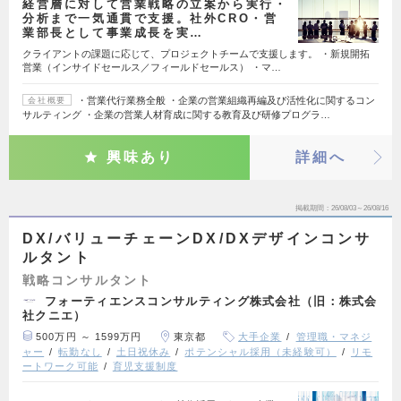
経営層に対して営業戦略の立案から実行・
分析まで一気通貫で支援。社外CRO・営
業部長として事業成長を実…
クライアントの課題に応じて、プロジェクトチームで支援します。 ・新規開拓
営業（インサイドセールス／フィールドセールス） ・マ…
・営業代行業務全般 ・企業の営業組織再編及び活性化に関するコン
会社概要
サルティング ・企業の営業人材育成に関する教育及び研修プログラ…
興味あり
詳細へ
掲載期間
26/08/03～26/08/16
DX/バリューチェーンDX/DXデザインコンサ
ルタント
戦略コンサルタント
フォーティエンスコンサルティング株式会社（旧：株式会
社クニエ）
500万円 ～ 1599万円
東京都
大手企業
管理職・マネジ
ャー
転勤なし
土日祝休み
ポテンシャル採用（未経験可）
リモ
ートワーク可能
育児支援制度