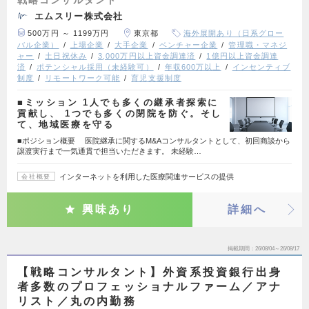
エムスリー株式会社
500万円 ～ 1199万円
東京都
海外展開あり（日系グロー
バル企業）
上場企業
大手企業
ベンチャー企業
管理職・マネジ
ャー
土日祝休み
3,000万円以上資金調達済
1億円以上資金調達
済
ポテンシャル採用（未経験可）
年収600万以上
インセンティブ
制度
リモートワーク可能
育児支援制度
■ミッション 1人でも多くの継承者探索に
貢献し、 1つでも多くの閉院を防ぐ。そし
て、地域医療を守る
■ポジション概要 医院継承に関するM&Aコンサルタントとして、初回商談から
譲渡実行まで一気通貫で担当いただきます。 未経験…
インターネットを利用した医療関連サービスの提供
会社概要
興味あり
詳細へ
掲載期間
26/08/04～26/08/17
【戦略コンサルタント】外資系投資銀行出身
者多数のプロフェッショナルファーム／アナ
リスト／丸の内勤務