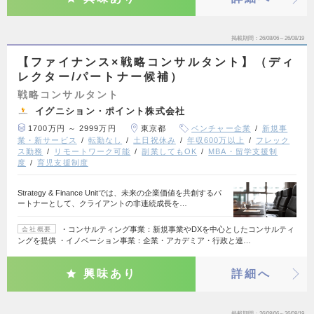
掲載期間
26/08/06～26/08/19
【ファイナンス×戦略コンサルタント】（ディ
レクター/パートナー候補）
戦略コンサルタント
イグニション・ポイント株式会社
1700万円 ～ 2999万円
東京都
ベンチャー企業
新規事
業・新サービス
転勤なし
土日祝休み
年収600万以上
フレック
ス勤務
リモートワーク可能
副業してもOK
MBA・留学支援制
度
育児支援制度
Strategy & Finance Unitでは、未来の企業価値を共創するパ
ートナーとして、クライアントの非連続成長を…
・コンサルティング事業：新規事業やDXを中心としたコンサルティ
会社概要
ングを提供 ・イノベーション事業：企業・アカデミア・行政と連…
興味あり
詳細へ
掲載期間
26/08/06～26/08/19