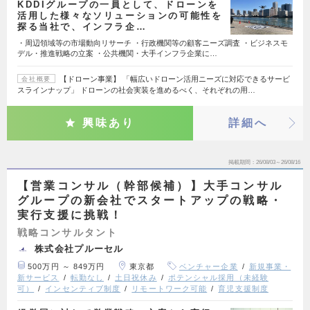
KDDIグループの一員として、ドローンを
活用した様々なソリューションの可能性を
探る当社で、インフラ企…
・周辺領域等の市場動向リサーチ ・行政機関等の顧客ニーズ調査 ・ビジネスモ
デル・推進戦略の立案 ・公共機関・大手インフラ企業に…
【ドローン事業】 「幅広いドローン活用ニーズに対応できるサービ
会社概要
スラインナップ」 ドローンの社会実装を進めるべく、それぞれの用…
興味あり
詳細へ
掲載期間
26/08/03～26/08/16
【営業コンサル（幹部候補）】大手コンサル
グループの新会社でスタートアップの戦略・
実行支援に挑戦！
戦略コンサルタント
株式会社プルーセル
500万円 ～ 849万円
東京都
ベンチャー企業
新規事業・
新サービス
転勤なし
土日祝休み
ポテンシャル採用（未経験
可）
インセンティブ制度
リモートワーク可能
育児支援制度