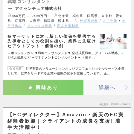
戦略コンサルタント
アクセンチュア株式会社
450万円 ～ 2499万円
北海道、福島県、群馬県、東京都、愛知
県、京都府、大阪府、福岡県、熊本県
外資系企業
大手企業
土
日祝休み
フレックス勤務
育児支援制度
各マーケットに対し新しい価値を提供する
先導者としての役割を担い、業界に先駆け
たアウトプット・価値の創…
＜ポジション例＞ ▼戦略コンサルタント▼ 全社成長戦略、グローバル戦略、デ
ジタル戦略など ▼マネジメントコンサルタント▼ ・業界…
世界有数のソリューションおよびプロフェッショナルサービス企業
会社概要
として、世界をリードする企業や組織の変革を支援しています。 企…
興味あり
詳細へ
掲載期間
26/08/04～26/08/17
【ECディレクター】Amazon・楽天のEC実
経験者歓迎｜クライアントの成長を支援! 若
手大活躍中！