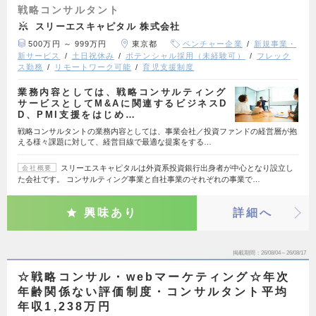
戦略コンサルタント
スリーエスキャピタル 株式会社
500万円 ～ 999万円
東京都
ベンチャー企業
新規事業・
新サービス
土日祝休み
ポテンシャル採用（未経験可）
フレック
ス勤務
リモートワーク可能
育児支援制度
業務内容としては、戦略コンサルティング
サービスとしてM&Aに関連するビジネスD
D、PMI支援をはじめ…
戦略コンサルタントの業務内容としては、事業会社／投資ファンドの経営層が抱
える様々課題に対して、経営目線で最適な提案をする…
スリーエスキャピタルは外資系投資銀行出身者が中心となり設立し
会社概要
た会社です。 コンサルティング事業と自社事業のそれぞれの事業で…
興味あり
詳細へ
掲載期間
26/08/04～26/08/17
☆戦略コンサル・webマーケティング☆年次
年齢関係ない評価制度・コンサルタント平均
年収1,238万円