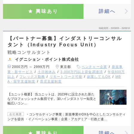
興味あり
詳細へ
掲載期間
26/08/06～26/08/19
【パートナー募集】インダストリーコンサル
タント（Industry Focus Unit）
戦略コンサルタント
イグニション・ポイント株式会社
2000万円 ～ 2999万円
東京都
ベンチャー企業
新規事
業・新サービス
土日祝休み
3,000万円以上資金調達済
年収600万
以上
フレックス勤務
リモートワーク可能
副業してもOK
MB
A・留学支援制度
育児支援制度
【ユニット概要】 当ユニットは、2023年に設立された新た
なプロフェッショナル集団です。深いインダストリー知見と
幅広いコン…
・コンサルティング事業：新規事業やDXを中心としたコンサルティ
会社概要
ングを提供 ・イノベーション事業：企業・アカデミア・行政と連…
興味あり
詳細へ