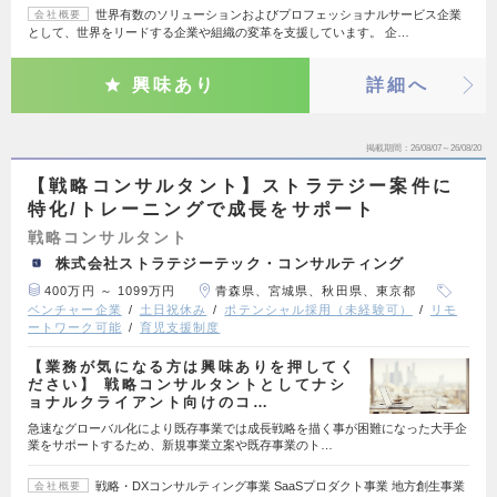
世界有数のソリューションおよびプロフェッショナルサービス企業
会社概要
として、世界をリードする企業や組織の変革を支援しています。 企…
興味あり
詳細へ
掲載期間
26/08/07～26/08/20
【戦略コンサルタント】ストラテジー案件に
特化/トレーニングで成長をサポート
戦略コンサルタント
株式会社ストラテジーテック・コンサルティング
400万円 ～ 1099万円
青森県、宮城県、秋田県、東京都
ベンチャー企業
土日祝休み
ポテンシャル採用（未経験可）
リモ
ートワーク可能
育児支援制度
【業務が気になる方は興味ありを押してく
ださい】 戦略コンサルタントとしてナシ
ョナルクライアント向けのコ…
急速なグローバル化により既存事業では成長戦略を描く事が困難になった大手企
業をサポートするため、新規事業立案や既存事業のト…
戦略・DXコンサルティング事業 SaaSプロダクト事業 地方創生事業
会社概要