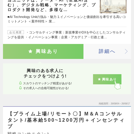
当ユニットは、データ・AI（生成AI含
む）、デジタル戦略、マーケティング、プ
ロダクト開発など、多様な…
■AI Technology Unitの強み・魅力 1.イノベーションと価値創出を牽引する高いコ
ミットメント ＜案件特性＞ 業…
・コンサルティング事業：新規事業やDXを中心としたコンサルティ
会社概要
ングを提供 ・イノベーション事業：企業・アカデミア・行政と連…
興味あり
詳細へ
興味のある求人に
チェックをつけよう!
興味あり
スカウトのマッチング精度があがる!
その求人への合格可能性がわかる!
掲載期間
26/08/04～26/08/17
【プライム上場/リモート〇】M＆Aコンサル
タント/基本給500~1200万円＋インセンティ
ブ
戦略コンサルタント