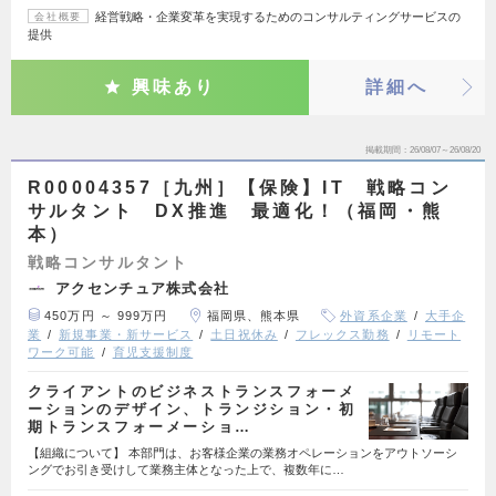
経営戦略・企業変革を実現するためのコンサルティングサービスの
会社概要
提供
興味あり
詳細へ
掲載期間
26/08/07～26/08/20
R00004357［九州］【保険】IT 戦略コン
サルタント DX推進 最適化！（福岡・熊
本）
戦略コンサルタント
アクセンチュア株式会社
450万円 ～ 999万円
福岡県、熊本県
外資系企業
大手企
業
新規事業・新サービス
土日祝休み
フレックス勤務
リモート
ワーク可能
育児支援制度
クライアントのビジネストランスフォーメ
ーションのデザイン、トランジション・初
期トランスフォーメーショ…
【組織について】 本部門は、お客様企業の業務オペレーションをアウトソーシ
ングでお引き受けして業務主体となった上で、複数年に…