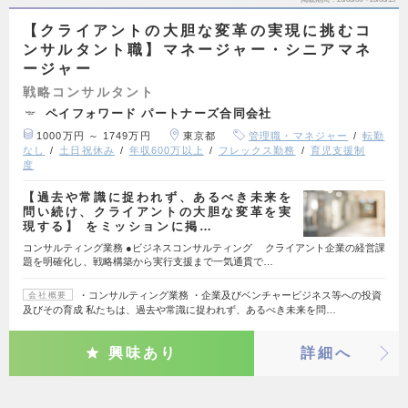
【クライアントの大胆な変革の実現に挑むコ
ンサルタント職】マネージャー・シニアマネ
ージャー
戦略コンサルタント
ペイフォワード パートナーズ合同会社
1000万円 ～ 1749万円
東京都
管理職・マネジャー
転勤
なし
土日祝休み
年収600万以上
フレックス勤務
育児支援制
度
【過去や常識に捉われず、あるべき未来を
問い続け、クライアントの大胆な変革を実
現する】 をミッションに掲…
コンサルティング業務 ●ビジネスコンサルティング クライアント企業の経営課
題を明確化し、戦略構築から実行支援まで一気通貫で…
・コンサルティング業務 ・企業及びベンチャービジネス等への投資
会社概要
及びその育成 私たちは、過去や常識に捉われず、あるべき未来を問…
興味あり
詳細へ