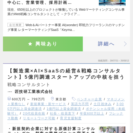
中心に、営業管理、採用計画…
現在、650社以上のプロジェクトが稼働している Webマーケティングコンサル事
業のWeb戦略コンサルタントとして －クライア…
Web＆AIパートナー事業 AI(wonder) 即戦力フリーランスのマッチン
会社概要
グ事業 レターマーケティングSaaS「Keyma…
興味あり
詳細へ
掲載期間
26/07/31～26/08/13
【製造業×AI×SaaSの経営&戦略コンサルタ
ント】5億円調達スタートアップの中核を担う
戦略コンサルタント
匠技研工業株式会社
600万円 ～ 799万円
東京都
ベンチャー企業
マネジメン
ト業務なし
新規事業・新サービス
英語力不問
土日祝休み
3,00
0万円以上資金調達済
1億円以上資金調達済
ポテンシャル採用（未経
験可）
20代役員在籍
社長・役員直下
年収600万以上
フレック
ス勤務
リモートワーク可能
育児支援制度
・新規契約企業に対する原価計算コンサル