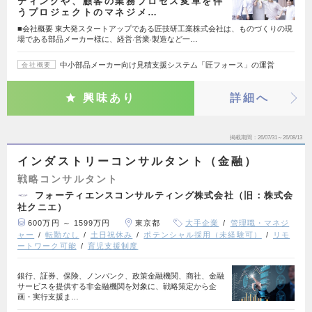
ティングや、顧客の業務プロセス変革を伴
うプロジェクトのマネジメ…
■会社概要 東⼤発スタートアップである匠技研⼯業株式会社は、ものづくりの現
場である部品メーカー様に、経営‧営業‧製造など⼀…
中小部品メーカー向け見積支援システム「匠フォース」の運営
会社概要
興味あり
詳細へ
掲載期間
26/07/31～26/08/13
インダストリーコンサルタント（金融）
戦略コンサルタント
フォーティエンスコンサルティング株式会社（旧：株式会
社クニエ）
600万円 ～ 1599万円
東京都
大手企業
管理職・マネジ
ャー
転勤なし
土日祝休み
ポテンシャル採用（未経験可）
リモ
ートワーク可能
育児支援制度
銀行、証券、保険、ノンバンク、政策金融機関、商社、金融
サービスを提供する非金融機関を対象に、戦略策定から企
画・実行支援ま…