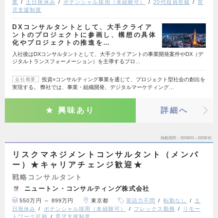
業
土日祝休み
ポテンシャル採用（未経験可）
20代役員在籍
育
児支援制度
DXコンサルタントとして、大手クライア
ントのプロジェクトに参画し、構想の具体
化やプロジェクトの推進を…
入社後はDXコンサルタントとして、大手クライアントの事業開発案件やDX（デ
ジタルトランスフォーメーション）を主導するプロ…
投資×コンサルティング事業を通じて、プロジェクト型社会の創出を
会社概要
実現する。 弊社では、事業・組織開発、デジタルマーケティング…
興味あり
詳細へ
掲載期間
26/08/03～26/08/16
リスクマネジメントコンサルタント（メンバ
ー）★キャリアチェンジ歓迎★
戦略コンサルタント
ニュートン・コンサルティング株式会社
550万円 ～ 899万円
東京都
英語力不問
転勤なし
土
日祝休み
ポテンシャル採用（未経験可）
フレックス勤務
リモー
トワーク可能
育児支援制度