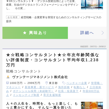
▼DXコンサルタント▼ ・デジタル技術活用によって企業、
産業、社会のデジタルトランスフォーメーションをデザイン
し、 その実…
経営戦略・企業変革を実現するためのコンサルティングサービスの
会社概要
提供
興味あり
詳細へ
掲載期間
26/07/31～26/08/13
★☆戦略コンサルタント★☆年次年齢関係な
い評価制度・コンサルタント平均年収1,238
万円
戦略コンサルタント
ヴァンテージマネジメント株式会社
1000万円 ～ 2999万円
東京都
ベンチャー企業
管理職・
マネジャー
新規事業・新サービス
海外折衝
転勤なし
土日祝休
み
ポテンシャル採用（未経験可）
社長・役員直下
年収600万以
上
インセンティブ制度
育児支援制度
人々の人生を、時間を、もっと楽しく、も
っと豊かにする。 そんな一翼を担いた