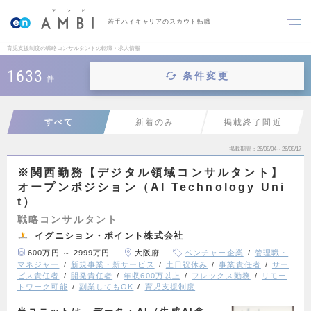
若手ハイキャリアのスカウト転職
育児支援制度の戦略コンサルタントの転職・求人情報
1633
条件変更
件
すべて
新着のみ
掲載終了間近
掲載期間
26/08/04～26/08/17
※関西勤務【デジタル領域コンサルタント】
オープンポジション（AI Technology Uni
t）
戦略コンサルタント
イグニション・ポイント株式会社
600万円 ～ 2999万円
大阪府
ベンチャー企業
管理職・
マネジャー
新規事業・新サービス
土日祝休み
事業責任者
サー
ビス責任者
開発責任者
年収600万以上
フレックス勤務
リモー
トワーク可能
副業してもOK
育児支援制度