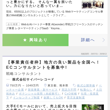
っと豊かにする。 そんな一翼を担いた
い。力になりたいと思っていま…
現在、650社以上のプロジェクトが稼働している Webマーケティングコンサル事
業のWeb戦略コンサルタントとして －クライア…
Web＆AIパートナー事業 AI(wonder) 即戦力フリーランスのマッチン
会社概要
グ事業 レターマーケティングSaaS「Keyma…
興味あり
詳細へ
掲載期間
26/07/31～26/08/13
【事業責任者枠】地方の良い製品を全国へ！
ECコンサルタントを募集中!
戦略コンサルタント
株式会社サイバーレコード
750万円 ～ 1049万円
東京都、熊本県
株式公開準備
ベ
ンチャー企業
新規事業・新サービス
英語力不問
転勤なし
土日
祝休み
ポテンシャル採用（未経験可）
CxO候補
社長・役員直
下
インセンティブ制度
副業してもOK
育児支援制度
大手ECモールにおいて、売上拡大を目指