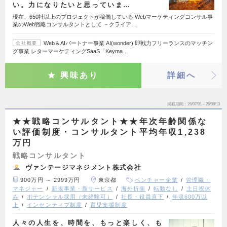
い。力になりたいと思っていま…
現在、650社以上のプロジェクトが稼働している Webマーケティングコンサル事
業のWeb戦略コンサルタントとして －クライア…
Web＆AIパートナー事業 AI(wonder) 即戦力フリーランスのマッチン
会社概要
グ事業 レターマーケティングSaaS「Keyma…
興味あり
詳細へ
掲載期間
26/07/31～26/08/13
★★戦略コンサルタント★★年次年齢関係な
い評価制度・コンサルタント平均年収1,238
万円
戦略コンサルタント
ヴァンテージマネジメント株式会社
900万円 ～ 2999万円
東京都
ベンチャー企業
管理職・
マネジャー
新規事業・新サービス
海外折衝
転勤なし
土日祝休
み
ポテンシャル採用（未経験可）
社長・役員直下
年収600万以
上
インセンティブ制度
育児支援制度
人々の人生を、時間を、もっと楽しく、も