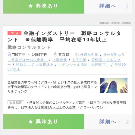
興味あり
詳細へ
掲載期間
26/08/08～26/08/26
金融インダストリー 戦略コンサルタ
NEW
ント ※低離職率 平均在籍10年以上
戦略コンサルタント
750万円 ～ 1499万円
東京都
外資系企業
海外展開あり
（日系グローバル企業）
上場企業
大手企業
管理職・マネジャ
ー
転勤なし
土日祝休み
ポテンシャル採用（未経験可）
年収60
0万以上
金融業界の中でも特にグローバルビジネスの拡大を志向する
大手金融機関のクライアントの金融各分野における経営コン
サルティング…
・世界的大企業のコンサルティング部門 ・日本でも強固な事業基盤
会社概要
を有し、日本法人も従業員1万人以上の大企業 ・グローバルで17…
興味あり
詳細へ