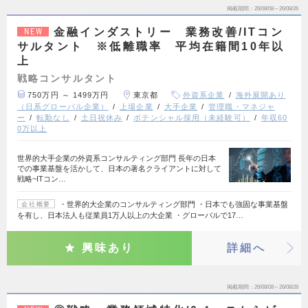
掲載期間
26/08/08～26/08/26
金融インダストリー 業務改善/ITコン
NEW
サルタント ※低離職率 平均在籍間10年以
上
戦略コンサルタント
750万円 ～ 1499万円
東京都
外資系企業
海外展開あり
（日系グローバル企業）
上場企業
大手企業
管理職・マネジャ
ー
転勤なし
土日祝休み
ポテンシャル採用（未経験可）
年収60
0万以上
世界的大手企業の外資系コンサルティング部門 長年の日本
での事業基盤を活かして、日本の著名クライアントに対して
戦略~ITコン…
・世界的大企業のコンサルティング部門 ・日本でも強固な事業基盤
会社概要
を有し、日本法人も従業員1万人以上の大企業 ・グローバルで17…
興味あり
詳細へ
掲載期間
26/08/08～26/08/26