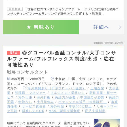
・世界有数のコンサルティングファーム ・アメリカにおける戦略コ
会社概要
ンサルティングファームランキングで毎年上位に位置する ・製造業…
興味あり
詳細へ
掲載期間
26/08/08～26/08/28
◎グローバル金融コンサル/大手コンサ
NEW
ルファーム/フルフレックス制度/出張・駐在
可能性あり
戦略コンサルタント
800万円 ～ 2999万円
東京都、中国、北米（アメリカ、カナダ
等）、ヨーロッパ（イギリス、フランス、ドイツ、ロシア等）、その他
の海外
海外展開あり（日系グローバル企業）
上場企業
大手企
業
管理職・マネジャー
マネジメント業務なし
新規事業・新サー
ビス
海外出張
海外折衝
英語力が必要
中国語力が必要
英語力
不問
転勤なし
土日祝休み
ポテンシャル採用（未経験可）
事業
責任者
サービス責任者
海外転勤
年収600万以上
リモートワー
ク可能
副業してもOK
MBA・留学支援制度
育児支援制度
組織について 金融領域でクロスボーダー案件が急増してい