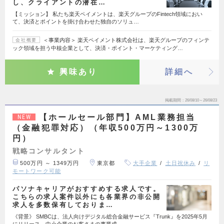
し、クライアントの潜在…
【ミッション】 私たち楽天ペイメントは、楽天グループのFintech領域におい
て、決済とポイントを掛け合わせた独自のソリュ…
＜事業内容＞ 楽天ペイメント株式会社は、楽天グループのフィンテ
会社概要
ック領域を担う中核企業として、決済・ポイント・マーケティング…
興味あり
詳細へ
掲載期間
26/08/10～26/08/23
【ホールセール部門】AML業務担当
NEW
（金融犯罪対応）（年収500万円～1300万
円）
戦略コンサルタント
500万円 ～ 1349万円
東京都
大手企業
土日祝休み
リ
モートワーク可能
パソナキャリアがおすすめする求人です。
こちらの求人案件以外にも各業界の非公開
求人を多数保有しておりま…
《背景》 SMBCは、法人向けデジタル総合金融サービス『Trunk』を2025年5月