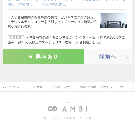
採用（未経験可）
年収600万以上
・大手金融機関の新規事業の構想・ビジネスモデルの策定
・デジタルテクノロジーを活用したイノベーション施策の立
案から実行の支…
・世界有数の総合系コンサルティングファーム ・世界約150ヵ国に
会社概要
拠点 ・約15万人以上のスペシャリスト在籍 ・評価制度がしっか…
興味あり
詳細へ
ハイクラス求
コンサルタ
戦略コンサル
金融の戦略コンサルタントの転
人TOP
ント系
タント
職・求人情報一覧
若手ハイキャリアのスカウト転職