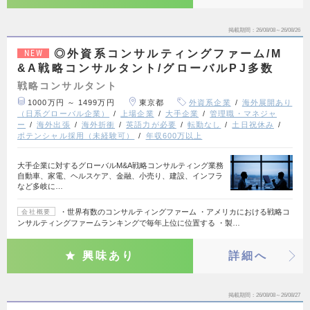
掲載期間
26/08/08～26/08/26
◎外資系コンサルティングファーム/M
NEW
&A戦略コンサルタント/グローバルPJ多数
戦略コンサルタント
1000万円 ～ 1499万円
東京都
外資系企業
海外展開あり
（日系グローバル企業）
上場企業
大手企業
管理職・マネジャ
ー
海外出張
海外折衝
英語力が必要
転勤なし
土日祝休み
ポテンシャル採用（未経験可）
年収600万以上
大手企業に対するグローバルM&A戦略コンサルティング業務
自動車、家電、ヘルスケア、金融、小売り、建設、インフラ
など多岐に…
・世界有数のコンサルティングファーム ・アメリカにおける戦略コ
会社概要
ンサルティングファームランキングで毎年上位に位置する ・製…
興味あり
詳細へ
掲載期間
26/08/08～26/08/27