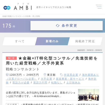
若手ハイキャリアのスカウト転職
金融の戦略コンサルタントの転職・求人情報
175
条件変更
件
すべて
新着のみ
掲載終了間近
掲載期間
26/08/10～26/08/23
★金融×IT特化型コンサル／先進技術を
NEW
用いた経営戦略／大手外資系
戦略コンサルタント
1200万円 ～ 2499万円
東京都
外資系企業
海外展開あり
（日系グローバル企業）
大手企業
新規事業・新サービス
海外折
衝
英語力が必要
英語力不問
転勤なし
土日祝休み
企業の変革に対し全方位的な支援を行います。募集ポジショ
ンは以下の通りです。 - AI & Advanced Analyti…
・世界有数の総合系コンサルティングファーム ・外資系でありなが
会社概要