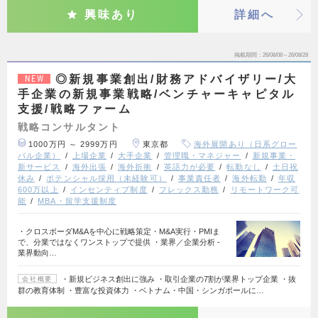
興味あり
詳細へ
掲載期間
26/08/08～26/08/28
◎新規事業創出/財務アドバイザリー/大
NEW
手企業の新規事業戦略/ベンチャーキャピタル
支援/戦略ファーム
戦略コンサルタント
1000万円 ～ 2999万円
東京都
海外展開あり（日系グロー
バル企業）
上場企業
大手企業
管理職・マネジャー
新規事業・
新サービス
海外出張
海外折衝
英語力が必要
転勤なし
土日祝
休み
ポテンシャル採用（未経験可）
事業責任者
海外転勤
年収
600万以上
インセンティブ制度
フレックス勤務
リモートワーク可
能
MBA・留学支援制度
・クロスボーダM&Aを中心に戦略策定・M&A実行・PMIま
で、分業ではなくワンストップで提供 ・業界／企業分析 -
業界動向…
・新規ビジネス創出に強み ・取引企業の7割が業界トップ企業 ・抜
会社概要
群の教育体制 ・豊富な投資体力 ・ベトナム・中国・シンガポールに…