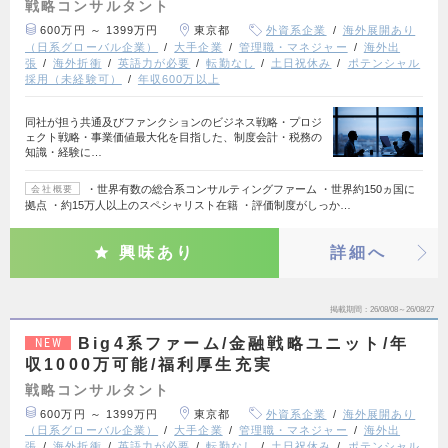
戦略コンサルタント
600万円 ～ 1399万円
東京都
外資系企業
海外展開あり
（日系グローバル企業）
大手企業
管理職・マネジャー
海外出
張
海外折衝
英語力が必要
転勤なし
土日祝休み
ポテンシャル
採用（未経験可）
年収600万以上
同社が担う共通及びファンクションのビジネス戦略・プロジ
ェクト戦略・事業価値最大化を目指した、制度会計・税務の
知識・経験に…
・世界有数の総合系コンサルティングファーム ・世界約150ヵ国に
会社概要
拠点 ・約15万人以上のスペシャリスト在籍 ・評価制度がしっか…
興味あり
詳細へ
掲載期間
26/08/08～26/08/27
Big4系ファーム/金融戦略ユニット/年
NEW
収1000万可能/福利厚生充実
戦略コンサルタント
600万円 ～ 1399万円
東京都
外資系企業
海外展開あり
（日系グローバル企業）
大手企業
管理職・マネジャー
海外出
張
海外折衝
英語力が必要
転勤なし
土日祝休み
ポテンシャル