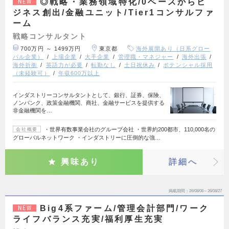
◎戦略・業務領域特化/0ベースからビ
NEW
ジネス創出/金融ユニット/Tier1コンサルファ
ーム
戦略コンサルタント
700万円 ～ 1499万円
東京都
海外展開あり（日系グロー
バル企業）
上場企業
大手企業
管理職・マネジャー
海外出張
海外折衝
英語力が必要
転勤なし
土日祝休み
ポテンシャル採用
（未経験可）
年収600万以上
インダストリーコンサルタントとして、銀行、証券、保険、
ノンバンク、政策金融機関、商社、金融サービスを提供する
非金融機関を…
・世界有数事業会社のグループ会社 ・世界約200都市、110,000名の
会社概要
グローバルネットワーク ・インダストリーに圧倒的な強…
興味あり
詳細へ
掲載期間
26/08/08～26/08/27
Big4系ファーム/管理会計部門/ワーク
NEW
ライフバランス充実/福利厚生充実