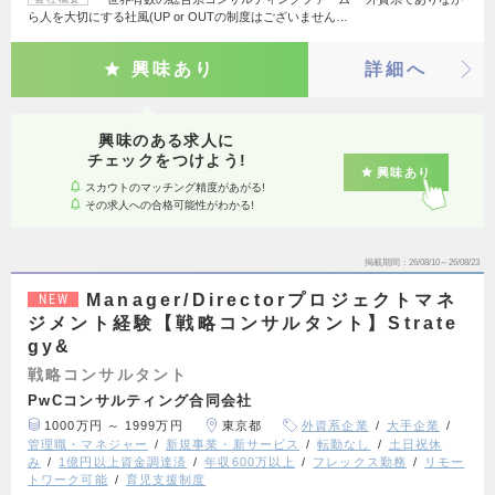
ら人を大切にする社風(UP or OUTの制度はございません…
興味あり
詳細へ
興味のある求人に
チェックをつけよう!
興味あり
スカウトのマッチング精度があがる!
その求人への合格可能性がわかる!
掲載期間
26/08/10～26/08/23
Manager/Directorプロジェクトマネ
NEW
ジメント経験【戦略コンサルタント】Strate
gy&
戦略コンサルタント
PwCコンサルティング合同会社
1000万円 ～ 1999万円
東京都
外資系企業
大手企業
管理職・マネジャー
新規事業・新サービス
転勤なし
土日祝休
み
1億円以上資金調達済
年収600万以上
フレックス勤務
リモー
トワーク可能
育児支援制度