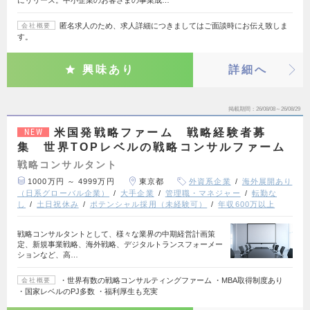
にリリース。中小企業のお客さまの事業成…
匿名求人のため、求人詳細につきましてはご面談時にお伝え致しま
会社概要
す。
興味あり
詳細へ
掲載期間
26/08/08～26/08/29
米国発戦略ファーム 戦略経験者募
NEW
集 世界TOPレベルの戦略コンサルファーム
戦略コンサルタント
1000万円 ～ 4999万円
東京都
外資系企業
海外展開あり
（日系グローバル企業）
大手企業
管理職・マネジャー
転勤な
し
土日祝休み
ポテンシャル採用（未経験可）
年収600万以上
戦略コンサルタントとして、様々な業界の中期経営計画策
定、新規事業戦略、海外戦略、デジタルトランスフォーメー
ションなど、高…
・世界有数の戦略コンサルティングファーム ・MBA取得制度あり
会社概要
・国家レベルのPJ多数 ・福利厚生も充実