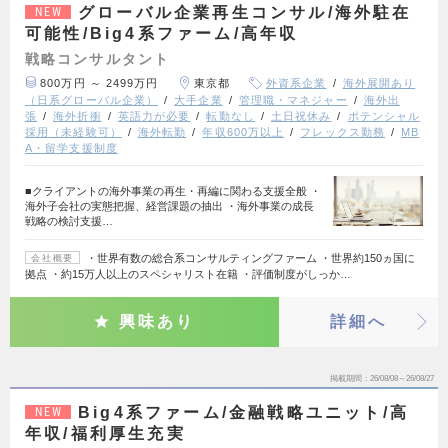
グローバル企業再生コンサル/海外駐在
NEW
可能性/Big4系ファーム/高年収
戦略コンサルタント
800万円 ～ 2499万円
東京都
外資系企業
海外展開あり
（日系グローバル企業）
大手企業
管理職・マネジャー
海外出
張
海外折衝
英語力が必要
転勤なし
土日祝休み
ポテンシャル
採用（未経験可）
海外転勤
年収600万以上
フレックス勤務
MB
A・留学支援制度
■クライアントの海外事業の再生・再編に関わる支援全般 ・
海外子会社の実態把握、経営課題の抽出 ・海外事業の成長
戦略の検討支援…
・世界有数の総合系コンサルティングファーム ・世界約150ヵ国に
会社概要
拠点 ・約15万人以上のスペシャリスト在籍 ・評価制度がしっか…
興味あり
詳細へ
掲載期間
26/08/08～26/08/27
Big4系ファーム/金融戦略ユニット/高
NEW
年収/福利厚生充実