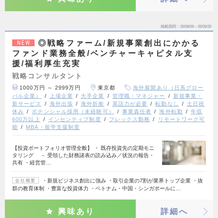
掲載期間
26/08/08～26/08/28
◎戦略ファーム/新規事業創出にかかる
NEW
ファンド業務全般/ベンチャーキャピタル支
援/福利厚生充実
戦略コンサルタント
1000万円 ～ 2999万円
東京都
海外展開あり（日系グロー
バル企業）
上場企業
大手企業
管理職・マネジャー
新規事業・
新サービス
海外出張
海外折衝
英語力が必要
転勤なし
土日祝
休み
ポテンシャル採用（未経験可）
事業責任者
海外転勤
年収
600万以上
インセンティブ制度
フレックス勤務
リモートワーク可
能
MBA・留学支援制度
【投資ポートフォリオ管理全般】 ・ 既存投資先の定期モニ
タリング － 受領した財務諸表の読み込み／状況の報告・
共有 ・経営管…
・新規ビジネス創出に強み ・取引企業の7割が業界トップ企業 ・抜
会社概要
群の教育体制 ・豊富な投資体力 ・ベトナム・中国・シンガポールに…
興味あり
詳細へ