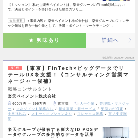
【ミッション】 私たち楽天ペイメントは、楽天グループのFintech領域におい
て、決済とポイントを掛け合わせた独自のソリュ…
＜事業内容＞ 楽天ペイメント株式会社は、楽天グループのフィンテ
会社概要
ック領域を担う中核企業として、決済・ポイント・マーケティング…
興味あり
詳細へ
掲載期間
26/08/10～26/08/23
【東京】FinTech×ビッグデータでリ
NEW
テールDXを支援！《コンサルティング営業マ
ネージャー候補》
戦略コンサルタント
楽天ペイメント株式会社
600万円 ～ 899万円
東京都
大手企業
管理職・マネジャ
ー
マネジメント業務なし
新規事業・新サービス
英語力が必要
土日祝休み
ストックオプションあり
フレックス勤務
育児支援制
度
楽天グループが保有する膨大なID-POSデ
ータやグループの多角的なデータを活用