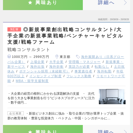
興味あり
詳細へ
掲載期間
26/08/08～26/08/28
◎新規事業創出戦略コンサルタント/大
NEW
手企業の新規事業戦略/ベンチャーキャピタル
支援/戦略ファーム
戦略コンサルタント
1000万円 ～ 2999万円
東京都
海外展開あり（日系グロー
バル企業）
上場企業
大手企業
管理職・マネジャー
新規事業・
新サービス
海外出張
海外折衝
英語力が必要
転勤なし
土日祝
休み
ポテンシャル採用（未経験可）
事業責任者
海外転勤
年収
600万以上
インセンティブ制度
フレックス勤務
リモートワーク可
能
MBA・留学支援制度
・大企業の経営の根幹にかかわる課題解決の支援 - 次代
を担う大きな事業創造を行う“ビジネスプロデュース”に注力
・数千億円…
・新規ビジネス創出に強み ・取引企業の7割が業界トップ企業 ・抜
会社概要
群の教育体制 ・豊富な投資体力 ・ベトナム・中国・シンガポールに…
興味あり
詳細へ