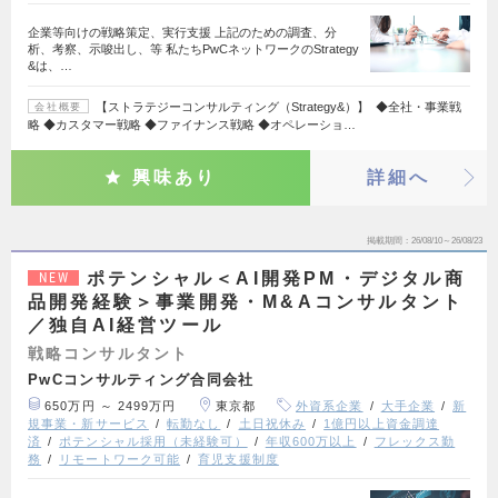
企業等向けの戦略策定、実行支援 上記のための調査、分
析、考察、示唆出し、等 私たちPwCネットワークのStrategy
&は、…
【ストラテジーコンサルティング（Strategy&）】 ◆全社・事業戦
会社概要
略 ◆カスタマー戦略 ◆ファイナンス戦略 ◆オペレーショ…
興味あり
詳細へ
掲載期間
26/08/10～26/08/23
ポテンシャル＜AI開発PM・デジタル商
NEW
品開発経験＞事業開発・M&Aコンサルタント
／独自AI経営ツール
戦略コンサルタント
PwCコンサルティング合同会社
650万円 ～ 2499万円
東京都
外資系企業
大手企業
新
規事業・新サービス
転勤なし
土日祝休み
1億円以上資金調達
済
ポテンシャル採用（未経験可）
年収600万以上
フレックス勤
務
リモートワーク可能
育児支援制度