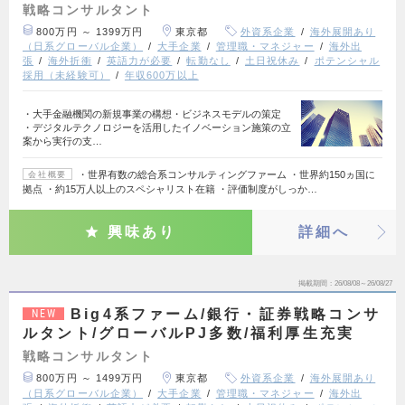
戦略コンサルタント
800万円 ～ 1399万円
東京都
外資系企業
海外展開あり
（日系グローバル企業）
大手企業
管理職・マネジャー
海外出
張
海外折衝
英語力が必要
転勤なし
土日祝休み
ポテンシャル
採用（未経験可）
年収600万以上
・大手金融機関の新規事業の構想・ビジネスモデルの策定
・デジタルテクノロジーを活用したイノベーション施策の立
案から実行の支…
・世界有数の総合系コンサルティングファーム ・世界約150ヵ国に
会社概要
拠点 ・約15万人以上のスペシャリスト在籍 ・評価制度がしっか…
興味あり
詳細へ
掲載期間
26/08/08～26/08/27
Big4系ファーム/銀行・証券戦略コンサ
NEW
ルタント/グローバルPJ多数/福利厚生充実
戦略コンサルタント
800万円 ～ 1499万円
東京都
外資系企業
海外展開あり
（日系グローバル企業）
大手企業
管理職・マネジャー
海外出