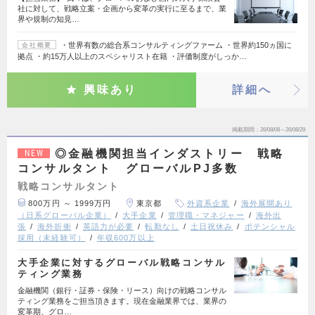
社に対して、戦略立案・企画から変革の実行に至るまで、業
界や規制の知見…
・世界有数の総合系コンサルティングファーム ・世界約150ヵ国に
会社概要
拠点 ・約15万人以上のスペシャリスト在籍 ・評価制度がしっか…
興味あり
詳細へ
掲載期間
26/08/08～26/08/29
◎金融機関担当インダストリー 戦略
NEW
コンサルタント グローバルPJ多数
戦略コンサルタント
800万円 ～ 1999万円
東京都
外資系企業
海外展開あり
（日系グローバル企業）
大手企業
管理職・マネジャー
海外出
張
海外折衝
英語力が必要
転勤なし
土日祝休み
ポテンシャル
採用（未経験可）
年収600万以上
大手企業に対するグローバル戦略コンサル
ティング業務
金融機関（銀行・証券・保険・リース）向けの戦略コンサル
ティング業務をご担当頂きます。現在金融業界では、業界の
変革期、グロ…