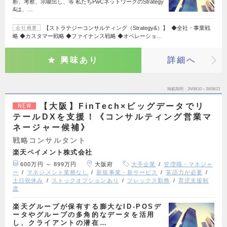
析、考察、示唆出し、等 私たちPwCネットワークのStrategy
&は、…
【ストラテジーコンサルティング（Strategy&）】 ◆全社・事業戦
会社概要
略 ◆カスタマー戦略 ◆ファイナンス戦略 ◆オペレーショ…
興味あり
詳細へ
掲載期間
26/08/10～26/08/23
【大阪】FinTech×ビッグデータでリ
NEW
テールDXを支援！《コンサルティング営業マ
ネージャー候補》
戦略コンサルタント
楽天ペイメント株式会社
600万円 ～ 899万円
大阪府
大手企業
管理職・マネジャ
ー
マネジメント業務なし
新規事業・新サービス
英語力が必要
土日祝休み
ストックオプションあり
フレックス勤務
育児支援制
度
楽天グループが保有する膨大なID-POSデ
ータやグループの多角的なデータを活用
し、クライアントの潜在…