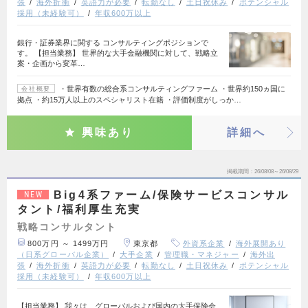
張
海外折衝
英語力が必要
転勤なし
土日祝休み
ポテンシャル
採用（未経験可）
年収600万以上
銀行・証券業界に関する コンサルティングポジションで
す。 【担当業務】 世界的な大手金融機関に対して、戦略立
案・企画から変革…
・世界有数の総合系コンサルティングファーム ・世界約150ヵ国に
会社概要
拠点 ・約15万人以上のスペシャリスト在籍 ・評価制度がしっか…
興味あり
詳細へ
掲載期間
26/08/08～26/08/29
Big4系ファーム/保険サービスコンサル
NEW
タント/福利厚生充実
戦略コンサルタント
800万円 ～ 1499万円
東京都
外資系企業
海外展開あり
（日系グローバル企業）
大手企業
管理職・マネジャー
海外出
張
海外折衝
英語力が必要
転勤なし
土日祝休み
ポテンシャル
採用（未経験可）
年収600万以上
【担当業務】 我々は、グローバルおよび国内の大手保険会