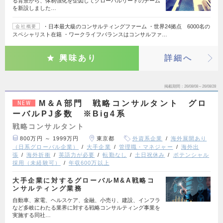
る背景から、体制強化を企図してグローバルリードのチーム
を新設しました…
・日本最大級のコンサルティングファーム ・世界24拠点 6000名の
会社概要
スペシャリスト在籍 ・ワークライフバランスはコンサルファ…
興味あり
詳細へ
掲載期間
26/08/08～26/08/28
M＆A部門 戦略コンサルタント グロ
NEW
ーバルPJ多数 ※Big4系
戦略コンサルタント
800万円 ～ 1999万円
東京都
外資系企業
海外展開あり
（日系グローバル企業）
大手企業
管理職・マネジャー
海外出
張
海外折衝
英語力が必要
転勤なし
土日祝休み
ポテンシャル
採用（未経験可）
年収600万以上
大手企業に対するグローバルM&A戦略コ
ンサルティング業務
自動車、家電、ヘルスケア、金融、小売り、建設、インフラ
など多岐にわたる業界に対する戦略コンサルティング事業を
実施する同社…