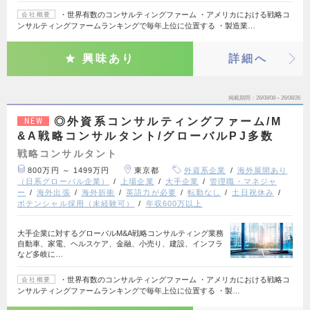
・世界有数のコンサルティングファーム ・アメリカにおける戦略コ
会社概要
ンサルティングファームランキングで毎年上位に位置する ・製造業…
興味あり
詳細へ
掲載期間
26/08/08～26/08/26
◎外資系コンサルティングファーム/M
NEW
&A戦略コンサルタント/グローバルPJ多数
戦略コンサルタント
800万円 ～ 1499万円
東京都
外資系企業
海外展開あり
（日系グローバル企業）
上場企業
大手企業
管理職・マネジャ
ー
海外出張
海外折衝
英語力が必要
転勤なし
土日祝休み
ポテンシャル採用（未経験可）
年収600万以上
大手企業に対するグローバルM&A戦略コンサルティング業務
自動車、家電、ヘルスケア、金融、小売り、建設、インフラ
など多岐に…
・世界有数のコンサルティングファーム ・アメリカにおける戦略コ
会社概要
ンサルティングファームランキングで毎年上位に位置する ・製…