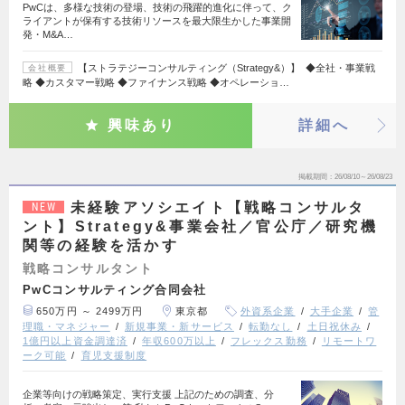
PwCは、多様な技術の登場、技術の飛躍的進化に伴って、ク
ライアントが保有する技術リソースを最大限生かした事業開
発・M&A…
【ストラテジーコンサルティング（Strategy&）】 ◆全社・事業戦
会社概要
略 ◆カスタマー戦略 ◆ファイナンス戦略 ◆オペレーショ…
興味あり
詳細へ
掲載期間
26/08/10～26/08/23
未経験アソシエイト【戦略コンサルタ
NEW
ント】Strategy&事業会社／官公庁／研究機
関等の経験を活かす
戦略コンサルタント
PwCコンサルティング合同会社
650万円 ～ 2499万円
東京都
外資系企業
大手企業
管
理職・マネジャー
新規事業・新サービス
転勤なし
土日祝休み
1億円以上資金調達済
年収600万以上
フレックス勤務
リモートワ
ーク可能
育児支援制度
企業等向けの戦略策定、実行支援 上記のための調査、分