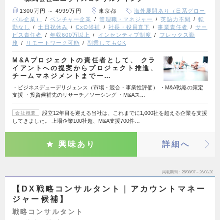
1300万円 ～ 4999万円
東京都
海外展開あり（日系グロー
バル企業）
ベンチャー企業
管理職・マネジャー
英語力不問
転
勤なし
土日祝休み
CxO候補
社長・役員直下
事業責任者
サー
ビス責任者
年収600万以上
インセンティブ制度
フレックス勤
務
リモートワーク可能
副業してもOK
M&Aプロジェクトの責任者として、 クラ
イアントへの提案からプロジェクト推進、
チームマネジメントまで一…
・ビジネスデューデリジェンス（市場・競合・事業性評価） ・M&A戦略の策定
支援 ・投資候補先のリサーチ／ソーシング ・M&Aス…
設立12年目を迎える当社は、これまでに1,000社を超える企業を支援
会社概要
してきました。 上場企業100社超、M&A支援700件…
興味あり
詳細へ
掲載期間
26/08/07～26/08/20
【DX戦略コンサルタント｜アカウントマネー
ジャー候補】
戦略コンサルタント