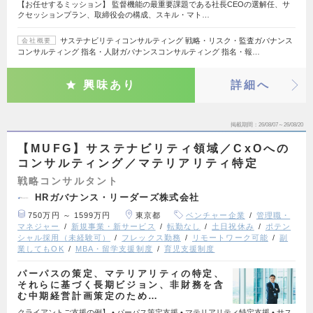
【お任せするミッション】 監督機能の最重要課題である社長CEOの選解任、サ
クセッションプラン、取締役会の構成、スキル・マト…
サステナビリティコンサルティング 戦略・リスク・監査ガバナンス
会社概要
コンサルティング 指名・人財ガバナンスコンサルティング 指名・報…
興味あり
詳細へ
掲載期間
26/08/07～26/08/20
【MUFG】サステナビリティ領域／CxOへの
コンサルティング／マテリアリティ特定
戦略コンサルタント
HRガバナンス・リーダーズ株式会社
750万円 ～ 1599万円
東京都
ベンチャー企業
管理職・
マネジャー
新規事業・新サービス
転勤なし
土日祝休み
ポテン
シャル採用（未経験可）
フレックス勤務
リモートワーク可能
副
業してもOK
MBA・留学支援制度
育児支援制度
パーパスの策定、マテリアリティの特定、
それらに基づく長期ビジョン、非財務を含
む中期経営計画策定のため…
クライアントご支援の例】 • パーパス策定支援 • マテリアリティ特定支援 • サス