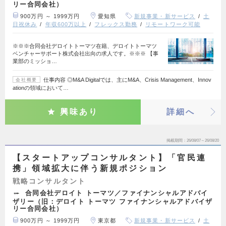
リー合同会社）
900万円 ～ 1999万円
愛知県
新規事業・新サービス
土
日祝休み
年収600万以上
フレックス勤務
リモートワーク可能
※※※合同会社デロイトトーマツ在籍、デロイトトーマツ
ベンチャーサポート株式会社出向の求人です。※※※ 【事
業部のミッショ…
仕事内容 ◎M&A Digitalでは、主にM&A、Crisis Management、Innov
会社概要
ationの領域において…
興味あり
詳細へ
掲載期間
26/08/07～26/08/20
【スタートアップコンサルタント】「官民連
携」領域拡大に伴う新規ポジション
戦略コンサルタント
合同会社デロイト トーマツ／ファイナンシャルアドバイ
ザリー（旧：デロイト トーマツ ファイナンシャルアドバイザ
リー合同会社）
900万円 ～ 1999万円
東京都
新規事業・新サービス
土