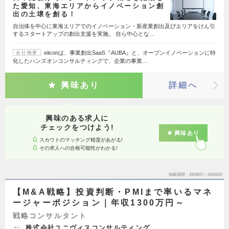
た愛知、東海エリアからイノベーション創
出の土壌を創る！
自治体を中心に東海エリアでのイノベーション・新産業創出及びエリアをけん引
するスタートアップの創出支援を実施。 自ら中心とな…
eiiconは、事業創出SaaS『AUBA』と、オープンイノベーションに特
会社概要
化したハンズオンコンサルティングで、企業の事業…
興味あり
詳細へ
興味のある求人に
チェックをつけよう!
興味あり
スカウトのマッチング精度があがる!
その求人への合格可能性がわかる!
掲載期間
26/08/07～26/08/20
【M&A戦略】投資判断・PMIまで率いるマネ
ージャーポジション｜年収1300万円～
戦略コンサルタント
株式会社ユニヴィスコンサルティング