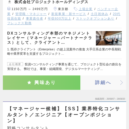
株式会社プロジェクトホールディングス
1150万円 ～ 2499万円
東京都
上場企業
ベンチャー企
業
管理職・マネジャー
新規事業・新サービス
土日祝休み
20代
役員在籍
事業責任者
年収600万以上
ストックオプションあり
フレックス勤務
DXコンサルティング本部のマネジメント
レイヤー（マネージャー～パートナークラ
ス）として、クライアント…
1. 既存クライアント（Enterprise）の超上流案件の推進 大手日系企業の中長期戦
略や業界変革を支援するプロジェクト…
投資×コンサルティング事業を通じて、プロジェクト型社会の創出を
会社概要
実現する。 弊社では、事業・組織開発、デジタルマーケティング…
興味あり
詳細へ
掲載期間
26/08/07～26/08/20
【マネージャー候補】【SS】業界特化コンサ
ルタント／エンジニア【オープンポジショ
ン】
戦略コンサルタント