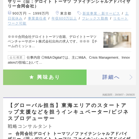
ザリー（旧：デロイト トーマツ ファイナンシャルアドバイザ
リー合同会社）
900万円 ～ 1999万円
東京都
新規事業・新サービス
土
日祝休み
事業責任者
年収600万以上
フレックス勤務
リモート
ワーク可能
※※※合同会社デロイトトーマツ在籍、デロイトトーマツ
ベンチャーサポート株式会社出向の求人です。※※※ 【チ
ームのミッショ…
仕事内容 ◎M&A Digitalでは、主にM&A、Crisis Management、Innov
会社概要
ationの領域において…
興味あり
詳細へ
掲載期間
26/08/07～26/08/20
【グローバル担当】東海エリアのスタートア
ップ支援などを担うインキュベーター/ビジネ
スプロデューサー
戦略コンサルタント
合同会社デロイト トーマツ／ファイナンシャルアドバイ
ザリー（旧：デロイト トーマツ ファイナンシャルアドバイザ