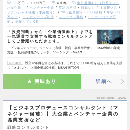
900万円 ～ 1999万円
東京都
海外展開あり（日系グロー
バル企業）
ベンチャー企業
英語力不問
転勤なし
土日祝休み
ポテンシャル採用（未経験可）
20代役員在籍
CxO候補
年収600
万以上
インセンティブ制度
フレックス勤務
リモートワーク可
能
副業してもOK
「投資判断」から「企業価値向上」までを
一気通貫で支援する戦略コンサルタントと
してご活躍いただきます。…
・ビジネスデューデリジェンス（市場・競合・事業性評価） ・M&A戦略の策定
支援 ・投資候補先のリサーチ／ソーシング ・M&Aス…
設立12年目を迎える当社は、これまでに1,000社を超える企業を支援
会社概要
してきました。 上場企業100社超、M&A支援700件…
興味あり
詳細へ
掲載期間
26/08/07～26/08/20
【ビジネスプロデュースコンサルタント（マ
ネジャー候補）】大企業とベンチャー企業の
協業支援など
戦略コンサルタント