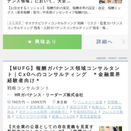
ナンス領域」において、大企…
【お任せするミッション】 報酬方針の策定、報酬水準の設定・改定、報酬ミッ
クス（基本報酬：賞与：中長期インセンティブ報酬の比…
サステナビリティコンサルティング 戦略・リスク・監査ガバナンス
会社概要
コンサルティング 指名・人財ガバナンスコンサルティング 指名・報…
興味あり
詳細へ
掲載期間
26/08/07～26/08/20
【MUFG】報酬ガバナンス領域コンサルタン
ト｜CxOへのコンサルティング ＊金融業界
経験者向け＊
戦略コンサルタント
HRガバナンス・リーダーズ株式会社
700万円 ～ 1599万円
東京都
ベンチャー企業
管理職・
マネジャー
新規事業・新サービス
英語力不問
転勤なし
土日祝
休み
ポテンシャル採用（未経験可）
年収600万以上
フレックス勤
務
リモートワーク可能
副業してもOK
育児支援制度
【大企業の公器としての存在意義を見直す