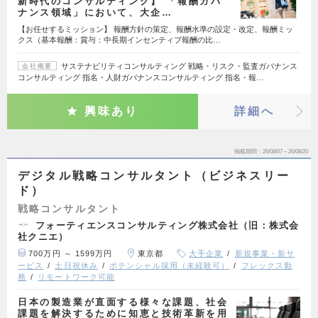
新時代のコンサルティング】 「報酬ガバ
ナンス領域」において、大企…
【お任せするミッション】 報酬方針の策定、報酬水準の設定・改定、報酬ミッ
クス（基本報酬：賞与：中長期インセンティブ報酬の比…
サステナビリティコンサルティング 戦略・リスク・監査ガバナンス
会社概要
コンサルティング 指名・人財ガバナンスコンサルティング 指名・報…
興味あり
詳細へ
掲載期間
26/08/07～26/08/20
デジタル戦略コンサルタント（ビジネスリー
ド）
戦略コンサルタント
フォーティエンスコンサルティング株式会社（旧：株式会
社クニエ）
700万円 ～ 1599万円
東京都
大手企業
新規事業・新サ
ービス
土日祝休み
ポテンシャル採用（未経験可）
フレックス勤
務
リモートワーク可能
日本の製造業が直面する様々な課題、社会
課題を解決するために知恵と技術革新を用