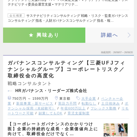
テナビリティ委員会運営支援 • マテリアリテ…
サステナビリティコンサルティング 戦略・リスク・監査ガバナンス
会社概要
コンサルティング 指名・人財ガバナンスコンサルティング 指名・報…
興味あり
詳細へ
掲載期間
26/08/07～26/08/20
ガバナンスコンサルティング【三菱UFJフィ
ナンシャルグループ】コーポレートリスク／
取締役会の高度化
戦略コンサルタント
HRガバナンス・リーダーズ株式会社
750万円 ～ 1599万円
東京都
大手企業
ベンチャー企
業
新規事業・新サービス
英語力不問
転勤なし
土日祝休み
ポ
テンシャル採用（未経験可）
年収600万以上
フレックス勤務
リモ
ートワーク可能
副業してもOK
育児支援制度
【コーポレートガバナンスのかかりつけ
医】企業の持続的な成長・企業価値向上に
向けて、取締役会だけでなく…