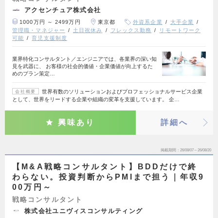
アクセンチュア株式会社
1000万円 ～ 2499万円
東京都
外資系企業
大手企業
管理職・マネジャー
土日祝休み
フレックス勤務
リモートワーク
可能
育児支援制度
業界特化コンサルタント／エンジニアでは、各業界の深い知
見を武器に、 お客様の社会的価値・企業価値が向上するた
めのプラン策定…
世界有数のソリューションおよびプロフェッショナルサービス企業
会社概要
として、世界をリードする企業や組織の変革を支援しています。 企…
興味あり
詳細へ
掲載期間
26/08/07～26/08/20
【M&A戦略コンサルタント】BDDだけで終
わらない。投資判断からPMIまで担う｜年収9
00万円～
戦略コンサルタント
株式会社ユニヴィスコンサルティング