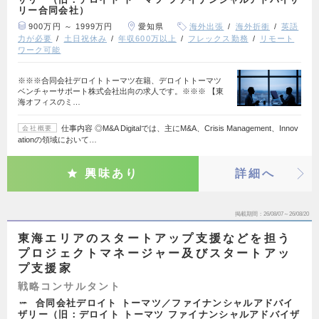
リー合同会社）
900万円 ～ 1999万円
愛知県
海外出張
海外折衝
英語
力が必要
土日祝休み
年収600万以上
フレックス勤務
リモート
ワーク可能
※※※合同会社デロイトトーマツ在籍、デロイトトーマツ
ベンチャーサポート株式会社出向の求人です。※※※ 【東
海オフィスのミ…
仕事内容 ◎M&A Digitalでは、主にM&A、Crisis Management、Innov
会社概要
ationの領域において…
興味あり
詳細へ
掲載期間
26/08/07～26/08/20
東海エリアのスタートアップ支援などを担う
プロジェクトマネージャー及びスタートアッ
プ支援家
戦略コンサルタント
合同会社デロイト トーマツ／ファイナンシャルアドバイ
ザリー（旧：デロイト トーマツ ファイナンシャルアドバイザ