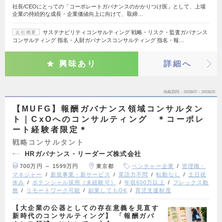
社長/CEOにとっての「コーポレートガバナンスのかかりつけ医」として、上場
企業の持続的な成長・企業価値向上に向けて、取締…
サステナビリティコンサルティング 戦略・リスク・監査ガバナンス
会社概要
コンサルティング 指名・人財ガバナンスコンサルティング 指名・報…
興味あり
詳細へ
掲載期間
26/08/07～26/08/20
【MUFG】報酬ガバナンス領域コンサルタン
ト｜CxOへのコンサルティング ＊コーポレ
ート経験者限定＊
戦略コンサルタント
HRガバナンス・リーダーズ株式会社
700万円 ～ 1599万円
東京都
ベンチャー企業
管理職・
マネジャー
新規事業・新サービス
英語力不問
転勤なし
土日祝
休み
ポテンシャル採用（未経験可）
年収600万以上
フレックス勤
務
リモートワーク可能
副業してもOK
育児支援制度
【大企業の公器としての存在意義を見直す
新時代のコンサルティング】 「報酬ガバ