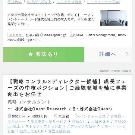
日祝休み
年収600万以上
フレックス勤務
リモートワーク可能
※※※合同会社デロイトトーマツ在籍、デロイトトーマツ
ベンチャーサポート株式会社出向の求人です。※※※ 未だ
起業からExi…
仕事内容 ◎M&A Digitalでは、主にM&A、Crisis Management、Innov
会社概要
ationの領域において…
興味あり
詳細へ
掲載期間
26/08/07～26/08/20
【戦略コンサル×ディレクター候補】成長フェ
ーズの中核ポジション│ご経験領域を軸に事業
創出をお任せ
戦略コンサルタント
株式会社Quest Research（旧：株式会社Quest）
900万円 ～ 4999万円
東京都
ベンチャー企業
管理職・
マネジャー
新規事業・新サービス
転勤なし
土日祝休み
年収60
0万以上
ストックオプションあり
フレックス勤務
リモートワーク
可能
副業してもOK
育児支援制度