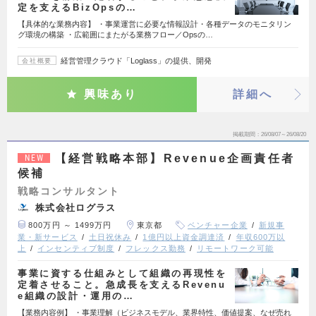
定を支えるBizOpsの…
【具体的な業務内容】 ・事業運営に必要な情報設計・各種データのモニタリン
グ環境の構築 ・広範囲にまたがる業務フロー／Opsの…
経営管理クラウド「Loglass」の提供、開発
会社概要
興味あり
詳細へ
掲載期間
26/08/07～26/08/20
【経営戦略本部】Revenue企画責任者
NEW
候補
戦略コンサルタント
株式会社ログラス
800万円 ～ 1499万円
東京都
ベンチャー企業
新規事
業・新サービス
土日祝休み
1億円以上資金調達済
年収600万以
上
インセンティブ制度
フレックス勤務
リモートワーク可能
事業に資する仕組みとして組織の再現性を
定着させること。急成長を支えるRevenu
e組織の設計・運用の…
【業務内容例】 ・事業理解（ビジネスモデル、業界特性、価値提案、なぜ売れ