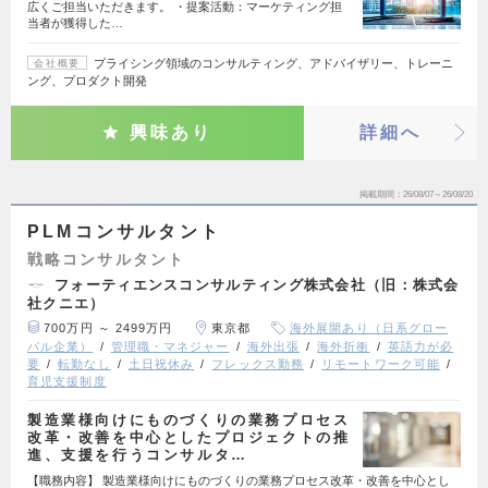
広くご担当いただきます。 ・提案活動：マーケティング担
当者が獲得した…
プライシング領域のコンサルティング、アドバイザリー、トレーニ
会社概要
ング、プロダクト開発
興味あり
詳細へ
掲載期間
26/08/07～26/08/20
PLMコンサルタント
戦略コンサルタント
フォーティエンスコンサルティング株式会社（旧：株式会
社クニエ）
700万円 ～ 2499万円
東京都
海外展開あり（日系グロー
バル企業）
管理職・マネジャー
海外出張
海外折衝
英語力が必
要
転勤なし
土日祝休み
フレックス勤務
リモートワーク可能
育児支援制度
製造業様向けにものづくりの業務プロセス
改革・改善を中心としたプロジェクトの推
進、支援を行うコンサルタ…
【職務内容】 製造業様向けにものづくりの業務プロセス改革・改善を中心とし