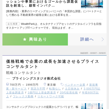
ッションや事業におけるゴールから課題仮
説を創造し、顧客インパク…
[業務内容] ・業界のリーディングカンパニーの「本質的な課題」にパートナーと
して携わる 不動産業界の顧客企業における変革を支…
WealthParkは、オルタナティブアセットのデジタルインフラを目指
会社概要
すスタートアップITベンチャーです。 現在はまず、オ…
興味あり
詳細へ
掲載期間
26/08/07～26/08/20
価格戦略で企業の成長を加速させるプライス
コンサルタント
戦略コンサルタント
プライシングスタジオ株式会社
700万円 ～ 1999万円
東京都
ベンチャー企業
新規事
業・新サービス
英語力不問
転勤なし
土日祝休み
3,000万円以
上資金調達済
1億円以上資金調達済
20代役員在籍
年収600万以
上
フレックス勤務
リモートワーク可能
コンサルティングプロジェクトの提案からデリバリまで、幅