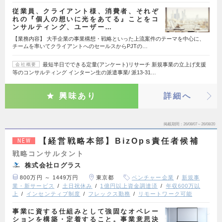
従業員、クライアント様、消費者、それぞ
れの『個人の想いに光をあてる』ことをコ
ンサルティング、ユーザー…
【業務内容】 大手企業の事業構想・戦略といった上流案件のテーマを中心に、
チームを率いてクライアントへのセールスからPJTの…
最短半日でできる定量(アンケート)リサーチ 新規事業の立上げ支援
会社概要
等のコンサルティング インターン生の派遣事業/ 派13-31…
興味あり
詳細へ
掲載期間
26/08/07～26/08/20
【経営戦略本部】BizOps責任者候補
NEW
戦略コンサルタント
株式会社ログラス
800万円 ～ 1449万円
東京都
ベンチャー企業
新規事
業・新サービス
土日祝休み
1億円以上資金調達済
年収600万以
上
インセンティブ制度
フレックス勤務
リモートワーク可能
事業に資する仕組みとして強固なオペレー
ションを構築・定着すること。事業意思決