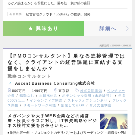
るか／詰まるか）を前提にした、勝ち筋・負け筋の言語…
経営管理クラウド「Loglass」の提供、開発
会社概要
興味あり
詳細へ
掲載期間
26/08/07～26/08/20
【PMOコンサルタント】単なる進捗管理では
なく、クライアントの経営課題に直結する支
援をしませんか？
戦略コンサルタント
Ascent Business Consulting株式会社
800万円 ～ 1499万円
東京都
株式公開準備
ベンチャー
企業
転勤なし
土日祝休み
ポテンシャル採用（未経験可）
年収
600万以上
インセンティブ制度
ストックオプションあり
フレック
ス勤務
リモートワーク可能
副業してもOK
育児支援制度
メガバンクや大手WEB企業などの経営
層・役員クラスに対し、IT投資戦略やビジ
ネス検討支援をお任せいた…
■業務内容一例 ・プロジェクトのデリバリーおよびリーディング ・組織長やPM