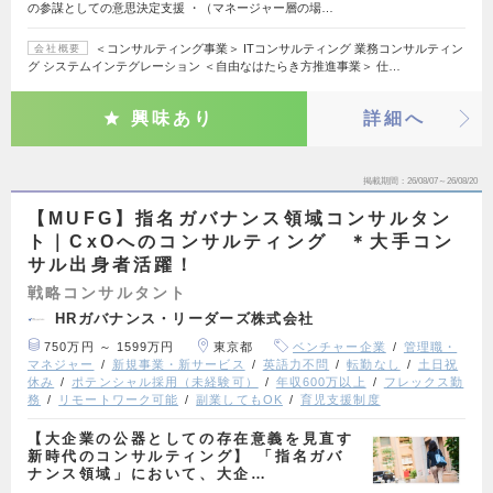
の参謀としての意思決定支援 ・（マネージャー層の場…
＜コンサルティング事業＞ ITコンサルティング 業務コンサルティン
会社概要
グ システムインテグレーション ＜自由なはたらき方推進事業＞ 仕…
興味あり
詳細へ
掲載期間
26/08/07～26/08/20
【MUFG】指名ガバナンス領域コンサルタン
ト｜CxOへのコンサルティング ＊大手コン
サル出身者活躍！
戦略コンサルタント
HRガバナンス・リーダーズ株式会社
750万円 ～ 1599万円
東京都
ベンチャー企業
管理職・
マネジャー
新規事業・新サービス
英語力不問
転勤なし
土日祝
休み
ポテンシャル採用（未経験可）
年収600万以上
フレックス勤
務
リモートワーク可能
副業してもOK
育児支援制度
【大企業の公器としての存在意義を見直す
新時代のコンサルティング】 「指名ガバ
ナンス領域」において、大企…