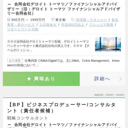
合同会社デロイト トーマツ／ファイナンシャルアドバイ
ザリー（旧：デロイト トーマツ ファイナンシャルアドバイザ
リー合同会社）
900万円 ～ 1999万円
東京都
管理職・マネジャー
新規
事業・新サービス
土日祝休み
年収600万以上
フレックス勤務
リモートワーク可能
※※※合同会社デロイトトーマツ在籍、デロイトトーマツ
ベンチャーサポート株式会社出向の求人です。※※※ 【チ
ームのミッショ…
仕事内容 ◎M&A Digitalでは、主にM&A、Crisis Management、Innov
会社概要
ationの領域において…
興味あり
詳細へ
掲載期間
26/08/07～26/08/20
【BP】ビジネスプロデューサー/コンサルタ
ント（責任者候補）
戦略コンサルタント
合同会社デロイト トーマツ／ファイナンシャルアドバイ