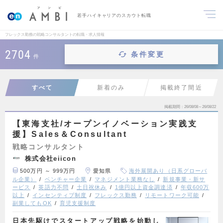
若手ハイキャリアのスカウト転職
フレックス勤務の戦略コンサルタントの転職・求人情報
2704
条件変更
件
すべて
新着のみ
掲載終了間近
掲載期間
26/08/08～26/08/22
【東海支社/オープンイノベーション実践支
援】Sales＆Consultant
戦略コンサルタント
株式会社eiicon
500万円 ～ 999万円
愛知県
海外展開あり（日系グローバ
ル企業）
ベンチャー企業
マネジメント業務なし
新規事業・新サ
ービス
英語力不問
土日祝休み
1億円以上資金調達済
年収600万
以上
インセンティブ制度
フレックス勤務
リモートワーク可能
副業してもOK
育児支援制度
日本先駆けでスタートアップ戦略を始動し