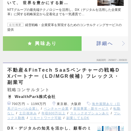
いて、 世界を豊かにする新…
NTTグループの最先端テクノロジーを活用し、DX（デジタルを活用した企業変
革）に関する戦略策定から定着化までを一気通貫で…
経営戦略・企業変革を実現するためのコンサルティングサービスの
会社概要
提供
興味あり
詳細へ
掲載期間
26/08/07～26/08/20
不動産&FinTech SaaSベンチャーの戦略D
Xパートナー（LD/MGR候補）フレックス・
副業可
戦略コンサルタント
WealthPark株式会社
700万円 ～ 1199万円
東京都、大阪府
海外展開あり（日
系グローバル企業）
ベンチャー企業
新規事業・新サービス
転勤
なし
土日祝休み
年収600万以上
ストックオプションあり
フレ
ックス勤務
リモートワーク可能
副業してもOK
DX・デジタルの知見を活かし、顧客のミ