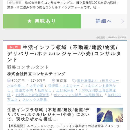
株式会社日立コンサルティングは、日立製作所100％出資の戦略・
会社概要
業務・ITに強みを持つ総合コンサルティングファームです。社…
興味あり
詳細へ
掲載期間
26/08/04～26/08/17
生活インフラ領域（不動産/建設/物流/
NEW
デリバリー/ホテル/レジャー/小売)コンサルタ
ント
戦略コンサルタント
株式会社日立コンサルティング
600万円 ～ 1749万円
東京都
海外展開あり（日系グロー
バル企業）
大手企業
管理職・マネジャー
マネジメント業務な
し
英語力不問
転勤なし
土日祝休み
3,000万円以上資金調達
済
1億円以上資金調達済
ポテンシャル採用（未経験可）
年収600
万以上
フレックス勤務
生活インフラ領域（不動産/建設/物流/デ
リバリー/ホテル/レジャー/小売）におい
て、現状分析から構想…
【業務概要】 本ポジションでは、ライフライン事業者での社会変革プロジェク