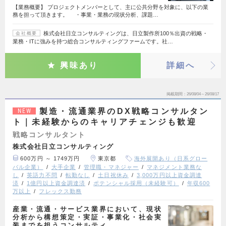
【業務概要】 プロジェクトメンバーとして、主に公共分野を対象に、以下の業
務を担って頂きます。 ・事業・業務の現状分析、課題…
株式会社日立コンサルティングは、日立製作所100％出資の戦略・
会社概要
業務・ITに強みを持つ総合コンサルティングファームです。社…
興味あり
詳細へ
掲載期間
26/08/04～26/08/17
製造・流通業界のDX戦略コンサルタン
NEW
ト｜未経験からのキャリアチェンジも歓迎
戦略コンサルタント
株式会社日立コンサルティング
600万円 ～ 1749万円
東京都
海外展開あり（日系グロー
バル企業）
大手企業
管理職・マネジャー
マネジメント業務な
し
英語力不問
転勤なし
土日祝休み
3,000万円以上資金調達
済
1億円以上資金調達済
ポテンシャル採用（未経験可）
年収600
万以上
フレックス勤務
産業・流通・サービス業界において、現状
分析から構想策定・実証・事業化・社会実
装までを担うコンサルティ…