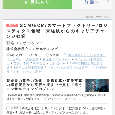
興味あり
詳細へ
掲載期間
26/08/04～26/08/17
SCM/ECM/スマートファクトリー/ロジ
NEW
スティクス領域｜未経験からのキャリアチェ
ンジ歓迎
戦略コンサルタント
株式会社日立コンサルティング
600万円 ～ 1749万円
東京都
海外展開あり（日系グロー
バル企業）
大手企業
管理職・マネジャー
マネジメント業務な
し
英語力不問
転勤なし
土日祝休み
3,000万円以上資金調達
済
1億円以上資金調達済
ポテンシャル採用（未経験可）
年収600
万以上
フレックス勤務
製造業の競争力強化、業務改革や事業変革
の構想策定から実行支援まで一貫して担う
コンサルティングのプロジ…
【業務概要】 製造業の競争力強化、業務改革や事業変革の構想策定から実行支
援まで一貫して対応します。 <主なテーマ> ・スマート…
株式会社日立コンサルティングは、日立製作所100％出資の戦略・
会社概要
業務・ITに強みを持つ総合コンサルティングファームです。社…