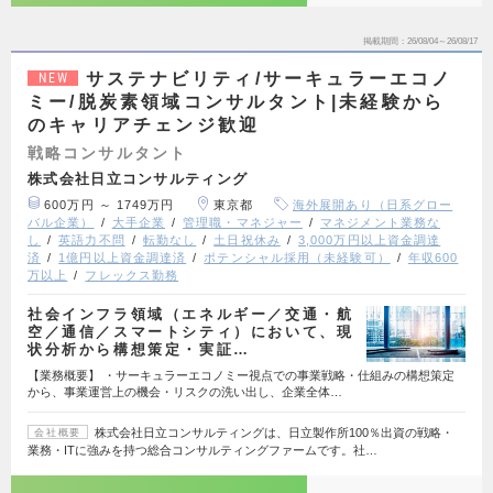
掲載期間
26/08/04～26/08/17
サステナビリティ/サーキュラーエコノ
NEW
ミー/脱炭素領域コンサルタント|未経験から
のキャリアチェンジ歓迎
戦略コンサルタント
株式会社日立コンサルティング
600万円 ～ 1749万円
東京都
海外展開あり（日系グロー
バル企業）
大手企業
管理職・マネジャー
マネジメント業務な
し
英語力不問
転勤なし
土日祝休み
3,000万円以上資金調達
済
1億円以上資金調達済
ポテンシャル採用（未経験可）
年収600
万以上
フレックス勤務
社会インフラ領域（エネルギー／交通・航
空／通信／スマートシティ）において、現
状分析から構想策定・実証…
【業務概要】 ・サーキュラーエコノミー視点での事業戦略・仕組みの構想策定
から、事業運営上の機会・リスクの洗い出し、企業全体…
株式会社日立コンサルティングは、日立製作所100％出資の戦略・
会社概要
業務・ITに強みを持つ総合コンサルティングファームです。社…