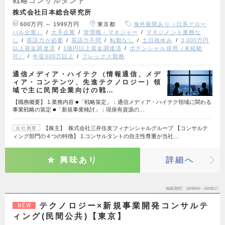
戦略コンサルタント
株式会社日本総合研究所
600万円 ～ 1999万円
東京都
海外展開あり（日系グロー
バル企業）
大手企業
管理職・マネジャー
マネジメント業務な
し
英語力が必要
英語力不問
転勤なし
土日祝休み
3,000万円
以上資金調達済
1億円以上資金調達済
ポテンシャル採用（未経験
可）
年収600万以上
フレックス勤務
通信メディア・ハイテク（情報通信、メデ
ィア・コンテンツ、先進テクノロジー）領
域で主に民間企業向けの戦…
【職務概要】 1.業務内容 ■「戦略策定」：通信メディア・ハイテク領域に関わる
事業戦略の策定 ■「新規事業検討」：現保有資源の…
【株主】 株式会社三井住友フィナンシャルグループ 【コンサルテ
会社概要
ィング部門の４つの特徴】 1.コンサルタントの自主性尊重が当社…
興味あり
詳細へ
掲載期間
26/08/04～26/08/17
テクノロジー×新規事業開発コンサルテ
NEW
ィング(民間公共)【東京】