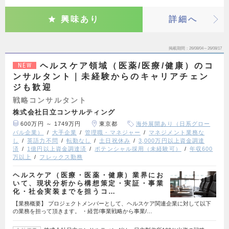
興味あり
詳細へ
掲載期間
26/08/04～26/08/17
ヘルスケア領域（医薬/医療/健康）のコ
NEW
ンサルタント｜未経験からのキャリアチェン
ジも歓迎
戦略コンサルタント
株式会社日立コンサルティング
600万円 ～ 1749万円
東京都
海外展開あり（日系グロー
バル企業）
大手企業
管理職・マネジャー
マネジメント業務な
し
英語力不問
転勤なし
土日祝休み
3,000万円以上資金調達
済
1億円以上資金調達済
ポテンシャル採用（未経験可）
年収600
万以上
フレックス勤務
ヘルスケア（医療・医薬・健康）業界にお
いて、現状分析から構想策定・実証・事業
化・社会実装までを担うコ…
【業務概要】 プロジェクトメンバーとして、ヘルスケア関連企業に対して以下
の業務を担って頂きます。 ・経営/事業戦略から事業/…