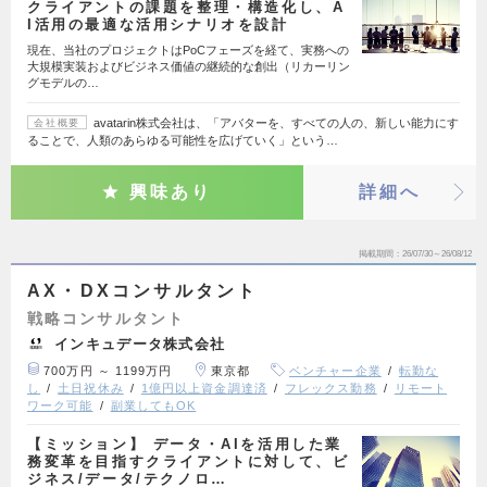
クライアントの課題を整理・構造化し、A
I活用の最適な活用シナリオを設計
現在、当社のプロジェクトはPoCフェーズを経て、実務への
大規模実装およびビジネス価値の継続的な創出（リカーリン
グモデルの…
avatarin株式会社は、「アバターを、すべての人の、新しい能力にす
会社概要
ることで、人類のあらゆる可能性を広げていく」という…
興味あり
詳細へ
掲載期間
26/07/30～26/08/12
AX・DXコンサルタント
戦略コンサルタント
インキュデータ株式会社
700万円 ～ 1199万円
東京都
ベンチャー企業
転勤な
し
土日祝休み
1億円以上資金調達済
フレックス勤務
リモート
ワーク可能
副業してもOK
【ミッション】 データ・AIを活用した業
務変革を目指すクライアントに対して、ビ
ジネス/データ/テクノロ…