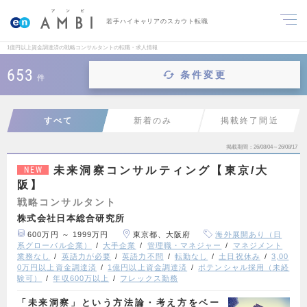
若手ハイキャリアのスカウト転職
1億円以上資金調達済の戦略コンサルタントの転職・求人情報
653
条件変更
件
すべて
新着のみ
掲載終了間近
掲載期間
26/08/04～26/08/17
未来洞察コンサルティング【東京/大
NEW
阪】
戦略コンサルタント
株式会社日本総合研究所
600万円 ～ 1999万円
東京都、大阪府
海外展開あり（日
系グローバル企業）
大手企業
管理職・マネジャー
マネジメント
業務なし
英語力が必要
英語力不問
転勤なし
土日祝休み
3,00
0万円以上資金調達済
1億円以上資金調達済
ポテンシャル採用（未経
験可）
年収600万以上
フレックス勤務
「未来洞察」という方法論・考え方をベー