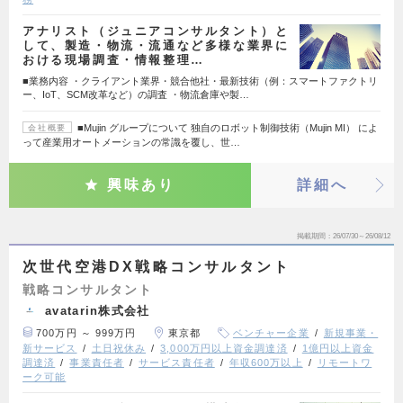
アナリスト（ジュニアコンサルタント）と
して、製造・物流・流通など多様な業界に
おける現場調査・情報整理…
■業務内容 ・クライアント業界・競合他社・最新技術（例：スマートファクトリ
ー、IoT、SCM改革など）の調査 ・物流倉庫や製…
■Mujin グループについて 独自のロボット制御技術（Mujin MI） によ
会社概要
って産業用オートメーションの常識を覆し、世…
興味あり
詳細へ
掲載期間
26/07/30～26/08/12
次世代空港DX戦略コンサルタント
戦略コンサルタント
avatarin株式会社
700万円 ～ 999万円
東京都
ベンチャー企業
新規事業・
新サービス
土日祝休み
3,000万円以上資金調達済
1億円以上資金
調達済
事業責任者
サービス責任者
年収600万以上
リモートワ
ーク可能