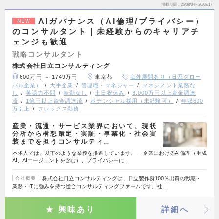
掲載期間
26/08/04～26/08/17
AIガバナンス（AI倫理/プライバシー）
NEW
のコンサルタント｜未経験からのキャリアチ
ェンジも歓迎
戦略コンサルタント
株式会社日立コンサルティング
600万円 ～ 1749万円
東京都
海外展開あり（日系グロー
バル企業）
大手企業
管理職・マネジャー
マネジメント業務な
し
英語力不問
転勤なし
土日祝休み
3,000万円以上資金調達
済
1億円以上資金調達済
ポテンシャル採用（未経験可）
年収600
万以上
フレックス勤務
産業・流通・サービス業界において、現状
分析から構想策定・実証・事業化・社会実
装までを担うコンサルティ…
本求人では、以下のような業務を推進しています。 ・企業におけるAI倫理（生成
AI、AIエージェントを含む）、プライバシーに…
株式会社日立コンサルティングは、日立製作所100％出資の戦略・
会社概要
業務・ITに強みを持つ総合コンサルティングファームです。社…
興味あり
詳細へ