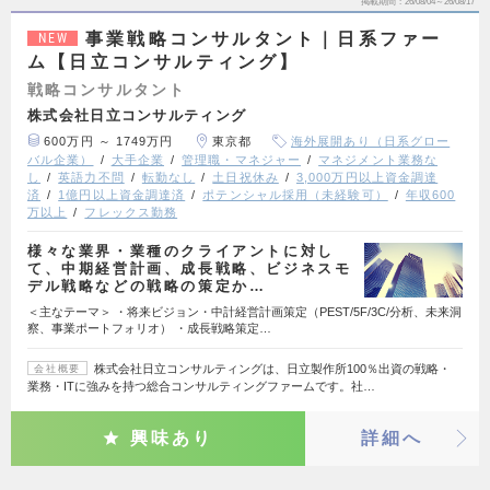
掲載期間
26/08/04～26/08/17
事業戦略コンサルタント｜日系ファー
NEW
ム【日立コンサルティング】
戦略コンサルタント
株式会社日立コンサルティング
600万円 ～ 1749万円
東京都
海外展開あり（日系グロー
バル企業）
大手企業
管理職・マネジャー
マネジメント業務な
し
英語力不問
転勤なし
土日祝休み
3,000万円以上資金調達
済
1億円以上資金調達済
ポテンシャル採用（未経験可）
年収600
万以上
フレックス勤務
様々な業界・業種のクライアントに対し
て、中期経営計画、成長戦略、ビジネスモ
デル戦略などの戦略の策定か…
＜主なテーマ＞ ・将来ビジョン・中計経営計画策定（PEST/5F/3C/分析、未来洞
察、事業ポートフォリオ） ・成長戦略策定…
株式会社日立コンサルティングは、日立製作所100％出資の戦略・
会社概要
業務・ITに強みを持つ総合コンサルティングファームです。社…
興味あり
詳細へ