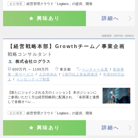
経営管理クラウド「Loglass」の提供、開発
会社概要
興味あり
詳細へ
掲載期間
26/07/30～26/08/12
【経営戦略本部】Growthチーム／事業企画
戦略コンサルタント
株式会社ログラス
600万円 ～ 1199万円
東京都
ベンチャー企業
新規事
業・新サービス
土日祝休み
1億円以上資金調達済
年収600万以
上
インセンティブ制度
【新たにジョインされる方のミッション】 本ポジションに
ご参画いただく方は経営戦略部に配属され、「各部署と連携
して各種オペレ…
経営管理クラウド「Loglass」の提供、開発
会社概要
興味あり
詳細へ