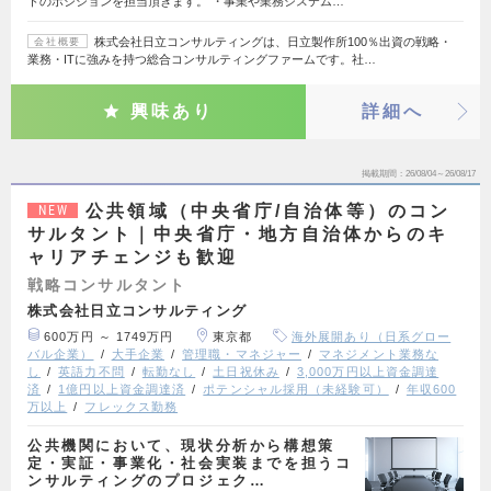
トのポジションを担当頂きます。 ・事業や業務システム…
株式会社日立コンサルティングは、日立製作所100％出資の戦略・
会社概要
業務・ITに強みを持つ総合コンサルティングファームです。社…
興味あり
詳細へ
掲載期間
26/08/04～26/08/17
公共領域（中央省庁/自治体等）のコン
NEW
サルタント｜中央省庁・地方自治体からのキ
ャリアチェンジも歓迎
戦略コンサルタント
株式会社日立コンサルティング
600万円 ～ 1749万円
東京都
海外展開あり（日系グロー
バル企業）
大手企業
管理職・マネジャー
マネジメント業務な
し
英語力不問
転勤なし
土日祝休み
3,000万円以上資金調達
済
1億円以上資金調達済
ポテンシャル採用（未経験可）
年収600
万以上
フレックス勤務
公共機関において、現状分析から構想策
定・実証・事業化・社会実装までを担うコ
ンサルティングのプロジェク…