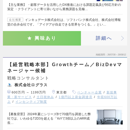
【主な業務】 ・顧客データを活用したDX推進における課題定義及び対応方針の
策定 ・クライアントに寄り添いながら業務課題を見極…
インキュデータ株式会社は、ソフトバンク株式会社、株式会社博報
会社概要
堂の合弁会社です。「アイデアが自走できる世界をつくる。」とい…
興味あり
詳細へ
掲載期間
26/07/30～26/08/12
【経営戦略本部】Growthチーム／BizDevマ
ネージャー候補
戦略コンサルタント
株式会社ログラス
600万円 ～ 1199万円
東京都
ベンチャー企業
新規事
業・新サービス
土日祝休み
1億円以上資金調達済
年収600万以
上
インセンティブ制度
【募集背景】 2024年夏にシリーズBで70億円を調達した弊
社では、いわゆるT2D3を超える「YoYで3倍以上のARR成
長…