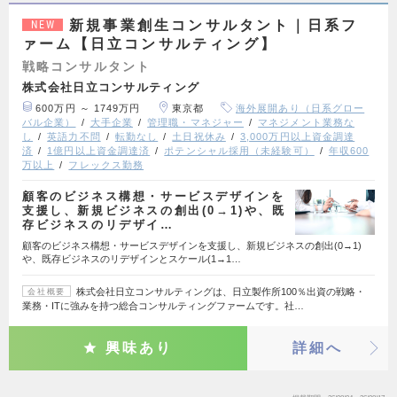
新規事業創生コンサルタント｜日系フ
NEW
ァーム【日立コンサルティング】
戦略コンサルタント
株式会社日立コンサルティング
600万円 ～ 1749万円
東京都
海外展開あり（日系グロー
バル企業）
大手企業
管理職・マネジャー
マネジメント業務な
し
英語力不問
転勤なし
土日祝休み
3,000万円以上資金調達
済
1億円以上資金調達済
ポテンシャル採用（未経験可）
年収600
万以上
フレックス勤務
顧客のビジネス構想・サービスデザインを
支援し、新規ビジネスの創出(0→1)や、既
存ビジネスのリデザイ…
顧客のビジネス構想・サービスデザインを支援し、新規ビジネスの創出(0→1)
や、既存ビジネスのリデザインとスケール(1→1…
株式会社日立コンサルティングは、日立製作所100％出資の戦略・
会社概要
業務・ITに強みを持つ総合コンサルティングファームです。社…
興味あり
詳細へ