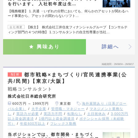
を行います。 入社初年度は生…
【職務概要】 1. 共通 ・いずれの分野においても、何らかのアセットが関わるハ
ード事業から、アセットの関わらないソフト…
【株主】 株式会社三井住友フィナンシャルグループ 【コンサルテ
会社概要
ィング部門の４つの特徴】 1.コンサルタントの自主性尊重が当社…
興味あり
詳細へ
掲載期間
26/08/04～26/08/17
都市戦略×まちづくり/官民連携事業(公
NEW
共/民間)【東京/大阪】
戦略コンサルタント
株式会社日本総合研究所
600万円 ～ 1999万円
東京都
海外展開あり（日系グロー
バル企業）
大手企業
管理職・マネジャー
マネジメント業務な
し
英語力が必要
英語力不問
転勤なし
土日祝休み
3,000万円
以上資金調達済
1億円以上資金調達済
ポテンシャル採用（未経験
可）
年収600万以上
フレックス勤務
当ポジションでは、都市開発・まちづく