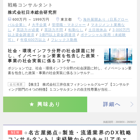
戦略コンサルタント
株式会社日本総合研究所
600万円 ～ 1999万円
東京都
海外展開あり（日系グロー
バル企業）
大手企業
管理職・マネジャー
マネジメント業務な
し
英語力が必要
英語力不問
転勤なし
土日祝休み
3,000万円
以上資金調達済
1億円以上資金調達済
ポテンシャル採用（未経験
可）
年収600万以上
フレックス勤務
社会・環境インフラ分野の社会課題に対
し、イノベーション要素を包含した政策・
事業の社会実装に係るコンサ…
ポジションでは、社会・環境インフラ分野の社会課題に対し、イノベーション要
素を包含した政策・事業の社会実装に係るコンサルテ…
【株主】 株式会社三井住友フィナンシャルグループ 【コンサルテ
会社概要
ィング部門の４つの特徴】 1.コンサルタントの自主性尊重が当社…
興味あり
詳細へ
掲載期間
26/08/04～26/08/17
○名古屋拠点○製造・流通業界のDX戦略
NEW
コンサルタント｜未経験からのキャリアチェ