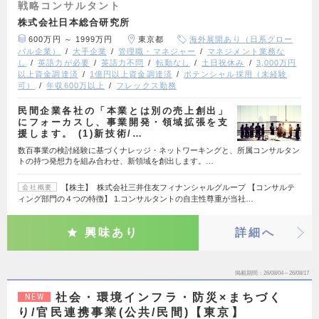
戦略コンサルタント
株式会社日本総合研究所
600万円 ～ 1999万円
東京都
海外展開あり（日系グロー
バル企業）
大手企業
管理職・マネジャー
マネジメント業務な
し
英語力が必要
英語力不問
転勤なし
土日祝休み
3,000万円
以上資金調達済
1億円以上資金調達済
ポテンシャル採用（未経験
可）
年収600万以上
フレックス勤務
民間企業各社の「本業とは別の売上創出」
にフォーカスし、事業開発・領域拡張を支
援します。 (1)新技術/…
数百事業の検討経験に基づくナレッジ・ネットワーキングと、所属コンサルタン
トの持つ発想力を組み合わせ、新領域を創出します。…
【株主】 株式会社三井住友フィナンシャルグループ 【コンサルテ
会社概要
ィング部門の４つの特徴】 1.コンサルタントの自主性尊重が当社…
興味あり
詳細へ
掲載期間
26/08/04～26/08/17
社会・環境インフラ・防災×まちづく
NEW
り/官民連携事業(公共/民間)【東京】