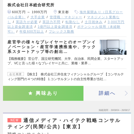
株式会社日本総合研究所
600万円 ～ 1999万円
東京都
海外展開あり（日系グロー
バル企業）
大手企業
管理職・マネジャー
マネジメント業務な
し
英語力が必要
英語力不問
転勤なし
土日祝休み
3,000万円
以上資金調達済
1億円以上資金調達済
ポテンシャル採用（未経験
可）
年収600万以上
フレックス勤務
産官学の様々なプレイヤーとのオープンイ
ノベーション・産官学連携推進や、テック
系スタートアップ等の創出…
【職務概要】 官公庁、国立研究機関、大学、自治体、民間企業、スタートアッ
プ、VCと言った様々なプレイヤーと共に、業種・業界…
【株主】 株式会社三井住友フィナンシャルグループ 【コンサルテ
会社概要
ィング部門の４つの特徴】 1.コンサルタントの自主性尊重が当社…
興味あり
詳細へ
掲載期間
26/08/04～26/08/17
通信メディア・ハイテク戦略コンサル
NEW
ティング(民間/公共)【東京】