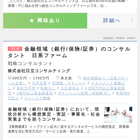
株式会社日立コンサルティングは、日立製作所100％出資の戦略・
会社概要
業務・ITに強みを持つ総合コンサルティングファームです。社…
興味あり
詳細へ
掲載期間
26/08/04～26/08/17
金融領域（銀行/保険/証券）のコンサル
NEW
タント 日系ファーム
戦略コンサルタント
株式会社日立コンサルティング
600万円 ～ 1749万円
東京都
海外展開あり（日系グロー
バル企業）
大手企業
管理職・マネジャー
マネジメント業務な
し
英語力不問
転勤なし
土日祝休み
3,000万円以上資金調達
済
1億円以上資金調達済
ポテンシャル採用（未経験可）
年収600
万以上
フレックス勤務
金融領域（銀行/保険/証券）において、現
状分析から構想策定・実証・事業化・社会
実装までを担うコンサル…
【業務概要】 トップライン拡大に資するデジタルサービスの構想策定、異業種
連携を含む実現方式の「サービス企画・実行推進」と、…