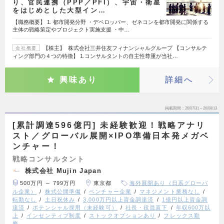
り、官民連携（PPP／PFI）、宇宙・衛星
をはじめとした大型イン…
【職務概要】 1. 都市開発分野 ・デベロッパー、ゼネコンを都市開発に関係する
主体の戦略策定やプロジェクト実施支援 ・中…
【株主】 株式会社三井住友フィナンシャルグループ 【コンサルテ
会社概要
ィング部門の４つの特徴】 1.コンサルタントの自主性尊重が当社…
興味あり
詳細へ
掲載期間
26/07/31～26/08/13
[累計調達596億円] 未経験歓迎！戦略アナリ
スト／グローバル展開×IPO準備日本発メガベ
ンチャー！
戦略コンサルタント
株式会社 Mujin Japan
500万円 ～ 799万円
東京都
海外展開あり（日系グローバ
ル企業）
株式公開準備
ベンチャー企業
マネジメント業務なし
転勤なし
土日祝休み
3,000万円以上資金調達済
1億円以上資金調
達済
ポテンシャル採用（未経験可）
社長・役員直下
年収600万以
上
インセンティブ制度
ストックオプションあり
フレックス勤
務