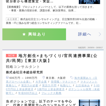
状分析から構想策定・実証…
【業務概要】 プロジェクトメンバーとして、以下の業務を担って頂きます。
・事業・業務の現状分析、課題分析、解決策導出、効果…
株式会社日立コンサルティングは、日立製作所100％出資の戦略・
会社概要
業務・ITに強みを持つ総合コンサルティングファームです。社…
興味あり
詳細へ
掲載期間
26/08/04～26/08/17
地方創生×まちづくり/官民連携事業(公
NEW
共/民間)【東京/大阪】
戦略コンサルタント
株式会社日本総合研究所
600万円 ～ 1999万円
東京都、大阪府
海外展開あり（日
系グローバル企業）
大手企業
管理職・マネジャー
マネジメント
業務なし
英語力が必要
英語力不問
転勤なし
土日祝休み
3,00
0万円以上資金調達済
1億円以上資金調達済
ポテンシャル採用（未経
験可）
年収600万以上
フレックス勤務
当ポジションでは、以下のテーマを中心
に、行政と民間双方へのコンサルティング