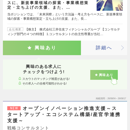
スに、新規事業領域の探索・事業構想策
定・立ち上げの支援、また、…
当ポジションでは、「未来洞察」という方法論・考え方をベースに、新規事業領
域の探索・事業構想策定・立ち上げの支援、また、長…
【株主】 株式会社三井住友フィナンシャルグループ 【コンサルテ
会社概要
ィング部門の４つの特徴】 1.コンサルタントの自主性尊重が当社…
興味あり
詳細へ
興味のある求人に
チェックをつけよう!
興味あり
スカウトのマッチング精度があがる!
その求人への合格可能性がわかる!
掲載期間
26/08/04～26/08/17
オープンイノベーション推進支援～ス
NEW
タートアップ・エコシステム構築/産官学連携
支援～
戦略コンサルタント