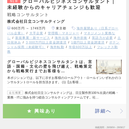
グローバルビジネスコンサルタント｜
NEW
未経験からのキャリアチェンジも歓迎
戦略コンサルタント
株式会社日立コンサルティング
600万円 ～ 1749万円
東京都
海外展開あり（日系グロー
バル企業）
大手企業
管理職・マネジャー
マネジメント業務な
し
新規事業・新サービス
海外出張
海外折衝
英語力が必要
土
日祝休み
3,000万円以上資金調達済
1億円以上資金調達済
ポテン
シャル採用（未経験可）
海外転勤
年収600万以上
フレックス勤
務
グローバルビジネスコンサルタントは、言
語・国籍・文化の壁を飛び越え、戦略策定
から戦略実行までお客様を…
本ポジションでは、以下に示すお客様のロールアウト・ロールインいずれかのコ
ンサルタントロールを担当頂きます。 (1)【お客様…
株式会社日立コンサルティングは、日立製作所100％出資の戦略・
会社概要
業務・ITに強みを持つ総合コンサルティングファームです。社…
興味あり
詳細へ
掲載期間
26/08/04～26/08/17