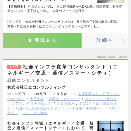
【業務概要】 本ポジションでは、主に経営戦略からDX戦略、構想策定、要件定
義といった上流工程を担当し、以降のフェーズは日立…
株式会社日立コンサルティングは、日立製作所100％出資の戦略・
会社概要
業務・ITに強みを持つ総合コンサルティングファームです。社…
興味あり
詳細へ
掲載期間
26/08/04～26/08/17
社会インフラ変革コンサルタント（エ
NEW
ネルギー／交通・通信／スマートシティ）
戦略コンサルタント
株式会社日立コンサルティング
600万円 ～ 1749万円
東京都
海外展開あり（日系グロー
バル企業）
大手企業
管理職・マネジャー
マネジメント業務な
し
英語力不問
転勤なし
土日祝休み
3,000万円以上資金調達
済
1億円以上資金調達済
ポテンシャル採用（未経験可）
年収600
万以上
フレックス勤務
社会インフラ領域（エネルギー／交通・航
空／通信／スマートシティ）において、現