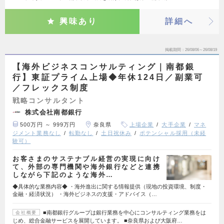
興味あり
詳細へ
掲載期間
26/08/06～26/08/19
【海外ビジネスコンサルティング｜南都銀
行】東証プライム上場◆年休124日／副業可
／フレックス制度
戦略コンサルタント
株式会社南都銀行
500万円 ～ 999万円
奈良県
上場企業
大手企業
マネ
ジメント業務なし
転勤なし
土日祝休み
ポテンシャル採用（未経
験可）
お客さまのサステナブル経営の実現に向け
て、外部の専門機関や海外銀行などと連携
しながら下記のような海外…
◆具体的な業務内容◆ ・海外進出に関する情報提供（現地の投資環境、制度・
金融・経済状況） ・海外ビジネスの支援・アドバイス（…
■南都銀行グループは銀行業務を中心にコンサルティング業務をは
会社概要
じめ、総合金融サービスを展開しています。 ■奈良県および大阪府…