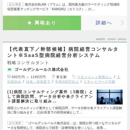
株式会社BLAM（ブラム）は、国内最大級のマーケティング領域特
会社概要
化型複業マッチングサービス「KAIKOKU（カイコク）」の…
興味あり
詳細へ
掲載期間
26/08/05～26/08/18
【代表直下／幹部候補】病院経営コンサルタ
ント※SaaS型病院経営分析システム
戦略コンサルタント
ゴールデンルールス株式会社
500万円 ～ 1199万円
東京都
マネジメント業務なし
土
日祝休み
社長・役員直下
年収600万以上
リモートワーク可能
(1)病院コンサルティング案件（3病院）と
して病院訪問、データ分析や各クライアン
ト課題解決に取り組み…
病院コンサルティング案件として病院訪問、データ分析や各クライアント課題解
決に取り組みます。 (1)社長直下の幹部候補として…
「ゴールデンルールス株式会社」は、病院が持つ様々なデジタルデ
会社概要
ータを指標化して、病院自らで経営・診療情報を使いこなし、改善…