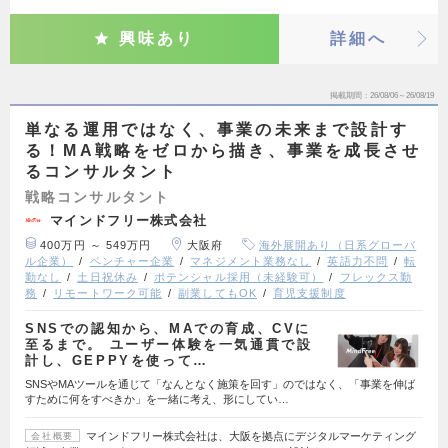
興味あり
詳細へ
掲載期間
26/08/06～26/08/19
単なる運用ではなく、事業の未来まで設計す
る！MA戦略をゼロから描き、事業を成長させ
るコンサルタント
戦略コンサルタント
マインドフリー株式会社
400万円 ～ 549万円
大阪府
海外展開あり（日系グローバ
ル企業）
ベンチャー企業
マネジメント業務なし
英語力不問
転
勤なし
土日祝休み
ポテンシャル採用（未経験可）
フレックス勤
務
リモートワーク可能
副業してもOK
育児支援制度
SNSでの認知から、MAでの育成、CVに
至るまで。 ユーザー体験を一気通貫で設
計し、GEPPYを使って…
SNSやMAツールを通じて「なんとなく施策を回す」のではなく、「事業を伸ば
すために何をすべきか」を一緒に考え、形にしてい…
マインドフリー株式会社は、大阪を拠点にデジタルマーケティング
会社概要