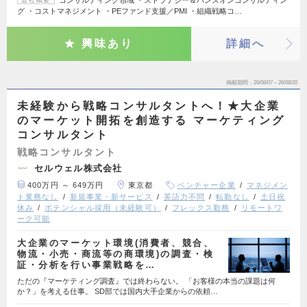
コンサルティング領域 ・ストラテジー＆ハンズオンコンサルティン
会社概要
グ ・コストマネジメント ・PEファンド支援／PMI ・組織戦略コ…
興味あり
詳細へ
掲載期間
26/08/07～26/08/20
未経験から戦略コンサルタントへ！★大企業
のマーケット開拓を創造する マーケティング
コンサルタント
戦略コンサルタント
セルウェル株式会社
400万円 ～ 649万円
東京都
ベンチャー企業
マネジメン
ト業務なし
新規事業・新サービス
英語力不問
転勤なし
土日祝
休み
ポテンシャル採用（未経験可）
フレックス勤務
リモートワ
ーク可能
大企業のマーケット環境(消費者、競合、
物流・小売・商流等の商環境)の調査・検
証・分析を行い事業戦略を…
ただの『マーケティング調査』では終わらない。 「お客様の本当の課題は何
か？」を考える仕事。 SD部では国内大手企業からの依頼…