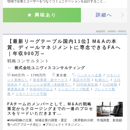
領域で企業とユーザーをつなぐコミュニケーションを設計すること…
興味あり
詳細へ
掲載期間
26/08/05～26/08/18
【最新リーグテーブル国内11位】M&Aの本
質、ディールマネジメントに専念できるFAへ
｜年収900万～
戦略コンサルタント
株式会社ユニヴィスコンサルティング
900万円 ～ 1799万円
東京都
ベンチャー企業
マネジメ
ント業務なし
新規事業・新サービス
英語力不問
転勤なし
土日
祝休み
ポテンシャル採用（未経験可）
20代役員在籍
CxO候補
事業責任者
年収600万以上
インセンティブ制度
フレックス勤
務
リモートワーク可能
FAチームのメンバーとして、M&Aの戦略
策定からクロージングまでの一連のプロセ
スをリードいただきます…
■M&A戦略の立案、候補企業の調査・選定 （業界動向分析、市場調査、新規顧
客へのアプローチ含む） ■プロジェクトマネジメン…