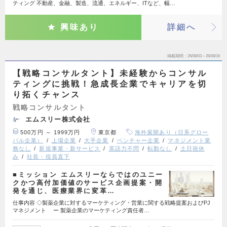
ティング 不動産、金融、製造、流通、エネルギー、ITなど、幅…
興味あり
詳細へ
掲載期間
26/08/03～26/08/16
【戦略コンサルタント】未経験からコンサル
ティングに挑戦！急成長企業でキャリアを切
り拓くチャンス
戦略コンサルタント
エムスリー株式会社
500万円 ～ 1999万円
東京都
海外展開あり（日系グロー
バル企業）
上場企業
大手企業
ベンチャー企業
マネジメント業
務なし
新規事業・新サービス
英語力不問
転勤なし
土日祝休
み
社長・役員直下
■ミッション エムスリーならではのユニー
クかつ高付加価値のサービス企画提案・開
発を通じ、医療業界に変革…
仕事内容 ◇製薬企業に対するマーケティング・営業に関する戦略提案およびPJ
マネジメント ー 製薬企業のマーケティング責任者…