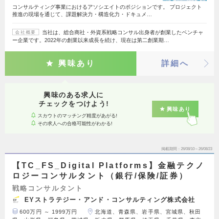
コンサルティング事業におけるアソシエイトのポジションです。 プロジェクト
推進の現場を通じて、課題解決力・構造化力・ドキュメ…
当社は、総合商社・外資系戦略コンサル出身者が創業したベンチャ
会社概要
ー企業です。2022年の創業以来成長を続け、現在は第二創業期…
興味あり
詳細へ
興味のある求人に
チェックをつけよう!
興味あり
スカウトのマッチング精度があがる!
その求人への合格可能性がわかる!
掲載期間
26/08/10～26/08/23
【TC_FS_Digital Platforms】金融テクノ
ロジーコンサルタント（銀行/保険/証券）
戦略コンサルタント
EYストラテジー・アンド・コンサルティング株式会社
600万円 ～ 1999万円
北海道、青森県、岩手県、宮城県、秋田