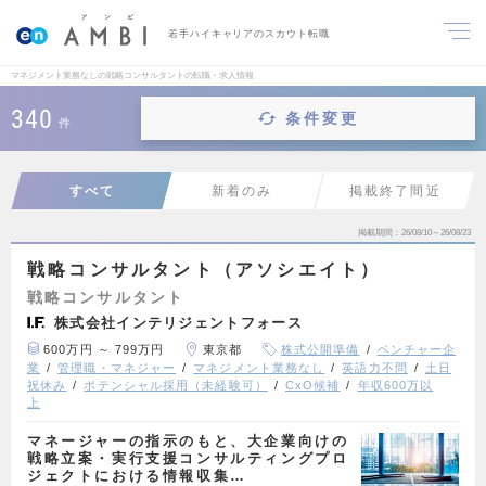
若手ハイキャリアのスカウト転職
マネジメント業務なしの戦略コンサルタントの転職・求人情報
340
条件変更
件
すべて
新着のみ
掲載終了間近
掲載期間
26/08/10～26/08/23
戦略コンサルタント（アソシエイト）
戦略コンサルタント
株式会社インテリジェントフォース
600万円 ～ 799万円
東京都
株式公開準備
ベンチャー企
業
管理職・マネジャー
マネジメント業務なし
英語力不問
土日
祝休み
ポテンシャル採用（未経験可）
CxO候補
年収600万以
上
マネージャーの指示のもと、大企業向けの
戦略立案・実行支援コンサルティングプロ
ジェクトにおける情報収集…