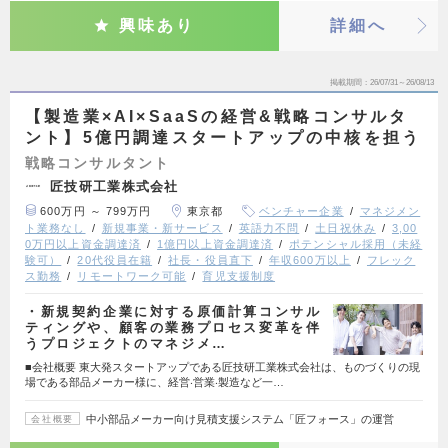
興味あり
詳細へ
掲載期間
26/07/31～26/08/13
【製造業×AI×SaaSの経営&戦略コンサルタ
ント】5億円調達スタートアップの中核を担う
戦略コンサルタント
匠技研工業株式会社
600万円 ～ 799万円
東京都
ベンチャー企業
マネジメン
ト業務なし
新規事業・新サービス
英語力不問
土日祝休み
3,00
0万円以上資金調達済
1億円以上資金調達済
ポテンシャル採用（未経
験可）
20代役員在籍
社長・役員直下
年収600万以上
フレック
ス勤務
リモートワーク可能
育児支援制度
・新規契約企業に対する原価計算コンサル
ティングや、顧客の業務プロセス変革を伴
うプロジェクトのマネジメ…
■会社概要 東⼤発スタートアップである匠技研⼯業株式会社は、ものづくりの現
場である部品メーカー様に、経営‧営業‧製造など⼀…
中小部品メーカー向け見積支援システム「匠フォース」の運営
会社概要