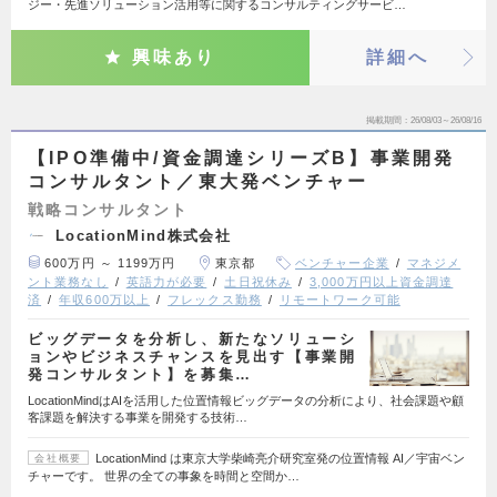
ジー・先進ソリューション活用等に関するコンサルティングサービ…
興味あり
詳細へ
掲載期間
26/08/03～26/08/16
【IPO準備中/資金調達シリーズB】事業開発
コンサルタント／東大発ベンチャー
戦略コンサルタント
LocationMind株式会社
600万円 ～ 1199万円
東京都
ベンチャー企業
マネジメ
ント業務なし
英語力が必要
土日祝休み
3,000万円以上資金調達
済
年収600万以上
フレックス勤務
リモートワーク可能
ビッグデータを分析し、新たなソリューシ
ョンやビジネスチャンスを見出す【事業開
発コンサルタント】を募集…
LocationMindはAIを活用した位置情報ビッグデータの分析により、社会課題や顧
客課題を解決する事業を開発する技術…
LocationMind は東京大学柴崎亮介研究室発の位置情報 AI／宇宙ベン
会社概要
チャーです。 世界の全ての事象を時間と空間か…