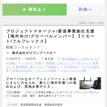
興味あり
詳細へ
掲載期間
26/08/05～26/08/18
プロジェクトマネージャ/新規事業創出支援
【海外向け/グローバルメンバー】【リモー
ト/フルフレックス】
戦略コンサルタント
株式会社ゼロワンブースター
500万円 ～ 799万円
東京都
海外展開あり（日系グローバ
ル企業）
ベンチャー企業
管理職・マネジャー
マネジメント業務
なし
新規事業・新サービス
転勤なし
土日祝休み
サービス責任
者
年収600万以上
フレックス勤務
リモートワーク可能
グローバルなオープンイノベーション推進
にさらに力を入れ、新たに海外市場への進
出および、現地企業やスタ…
【主な業務】 ・グローバル市場を対象としたオープンイノベーションプロジェ
クトの企画・立案・運営 ・海外企業やスタートアップと…
新規事業開発支援、事業創造支援等
会社概要