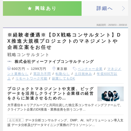
興味あり
詳細へ
掲載期間
26/08/03～26/08/16
※経験者優遇※【DX戦略コンサルタント】D
X推進大規模プロジェクトのマネジメントや
企画立案をお任せ
戦略コンサルタント
株式会社ディーファイブコンサルティング
600万円 ～ 1299万円
東京都
ベンチャー企業
マネジメ
ント業務なし
英語力不問
転勤なし
土日祝休み
年収600万以
上
リモートワーク可能
副業してもOK
プロジェクトマネジメントや支援、ビッグ
データを活用しクライアント企業様の経営
をさらに加速させるための…
大手通信キャリアグループと共同出資した独立系コンサルティングファームで、
クライアント企業のDX推進・業務改善を担うコンサ…
データ分析コンサルティング、DMP、AI、IoTソリューション導入支
会社概要
援 データ分析及びデータマイニング業務のアウトソーシン…