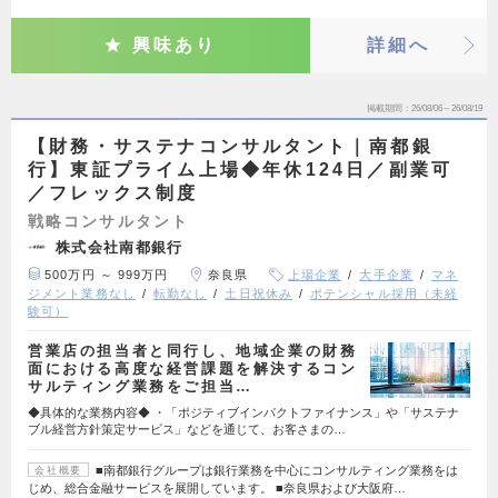
興味あり
詳細へ
掲載期間
26/08/06～26/08/19
【財務・サステナコンサルタント｜南都銀
行】東証プライム上場◆年休124日／副業可
／フレックス制度
戦略コンサルタント
株式会社南都銀行
500万円 ～ 999万円
奈良県
上場企業
大手企業
マネ
ジメント業務なし
転勤なし
土日祝休み
ポテンシャル採用（未経
験可）
営業店の担当者と同行し、地域企業の財務
面における高度な経営課題を解決するコン
サルティング業務をご担当…
◆具体的な業務内容◆ ・「ポジティブインパクトファイナンス」や「サステナ
ブル経営方針策定サービス」などを通じて、お客さまの…
■南都銀行グループは銀行業務を中心にコンサルティング業務をは
会社概要
じめ、総合金融サービスを展開しています。 ■奈良県および大阪府…