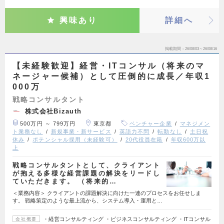
興味あり
詳細へ
掲載期間
26/08/03～26/08/16
【未経験歓迎】経営・ITコンサル（将来のマ
ネージャー候補）として圧倒的に成長／年収1
000万
戦略コンサルタント
株式会社Bizauth
500万円 ～ 799万円
東京都
ベンチャー企業
マネジメン
ト業務なし
新規事業・新サービス
英語力不問
転勤なし
土日祝
休み
ポテンシャル採用（未経験可）
20代役員在籍
年収600万以
上
戦略コンサルタントとして、クライアント
が抱える多様な経営課題の解決をリードし
ていただきます。 （将来的…
＜業務内容＞ クライアントの課題解決に向けた一連のプロセスをお任せしま
す。 戦略策定のような最上流から、システム導入・運用と…
・経営コンサルティング ・ビジネスコンサルティング ・ITコンサル
会社概要