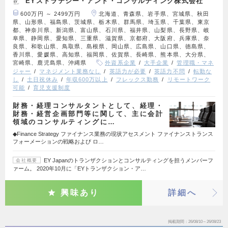
EYストラテジー・アンド・コンサルティング株式会社
600万円 ～ 2499万円
北海道、青森県、岩手県、宮城県、秋田
県、山形県、福島県、茨城県、栃木県、群馬県、埼玉県、千葉県、東京
都、神奈川県、新潟県、富山県、石川県、福井県、山梨県、長野県、岐
阜県、静岡県、愛知県、三重県、滋賀県、京都府、大阪府、兵庫県、奈
良県、和歌山県、鳥取県、島根県、岡山県、広島県、山口県、徳島県、
香川県、愛媛県、高知県、福岡県、佐賀県、長崎県、熊本県、大分県、
宮崎県、鹿児島県、沖縄県
外資系企業
大手企業
管理職・マネ
ジャー
マネジメント業務なし
英語力が必要
英語力不問
転勤な
し
土日祝休み
年収600万以上
フレックス勤務
リモートワーク
可能
育児支援制度
財務・経理コンサルタントとして、経理・
財務・経営企画部門等に関して、主に会計
領域のコンサルティングに…
◆Finance Strategy ファイナンス業務の現状アセスメント ファイナンストランス
フォーメーションの戦略および ロ…
EY Japanのトランザクションとコンサルティングを担うメンバーフ
会社概要
ァーム。 2020年10月に「EYトランザクション・ア…
興味あり
詳細へ
掲載期間
26/08/10～26/08/23