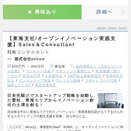
興味あり
詳細へ
掲載期間
26/08/08～26/08/22
【東海支社/オープンイノベーション実践支
援】Sales＆Consultant
戦略コンサルタント
株式会社eiicon
500万円 ～ 999万円
愛知県
海外展開あり（日系グローバ
ル企業）
ベンチャー企業
マネジメント業務なし
新規事業・新サ
ービス
英語力不問
土日祝休み
1億円以上資金調達済
年収600万
以上
インセンティブ制度
フレックス勤務
リモートワーク可能
副業してもOK
育児支援制度
日本先駆けでスタートアップ戦略を始動し
た愛知、東海エリアからイノベーション創
出の土壌を創る！
自治体を中心に東海エリアでのイノベーション・新産業創出及びエリアをけん引
するスタートアップの創出支援を実施。 自ら中心とな…
eiiconは、事業創出SaaS『AUBA』と、オープンイノベーションに特
会社概要