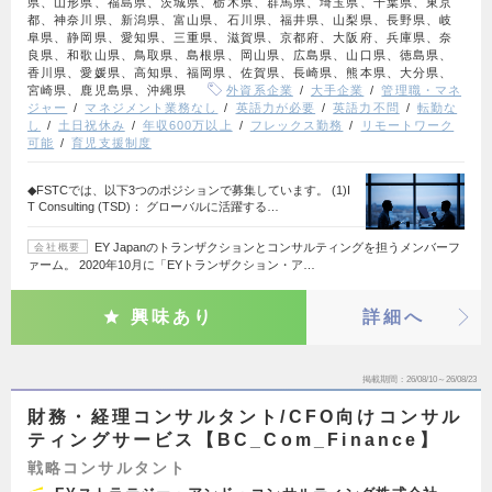
県、山形県、福島県、茨城県、栃木県、群馬県、埼玉県、千葉県、東京
都、神奈川県、新潟県、富山県、石川県、福井県、山梨県、長野県、岐
阜県、静岡県、愛知県、三重県、滋賀県、京都府、大阪府、兵庫県、奈
良県、和歌山県、鳥取県、島根県、岡山県、広島県、山口県、徳島県、
香川県、愛媛県、高知県、福岡県、佐賀県、長崎県、熊本県、大分県、
宮崎県、鹿児島県、沖縄県
外資系企業
大手企業
管理職・マネ
ジャー
マネジメント業務なし
英語力が必要
英語力不問
転勤な
し
土日祝休み
年収600万以上
フレックス勤務
リモートワーク
可能
育児支援制度
◆FSTCでは、以下3つのポジションで募集しています。 (1)I
T Consulting (TSD)： グローバルに活躍する…
EY Japanのトランザクションとコンサルティングを担うメンバーフ
会社概要
ァーム。 2020年10月に「EYトランザクション・ア…
興味あり
詳細へ
掲載期間
26/08/10～26/08/23
財務・経理コンサルタント/CFO向けコンサル
ティングサービス【BC_Com_Finance】
戦略コンサルタント