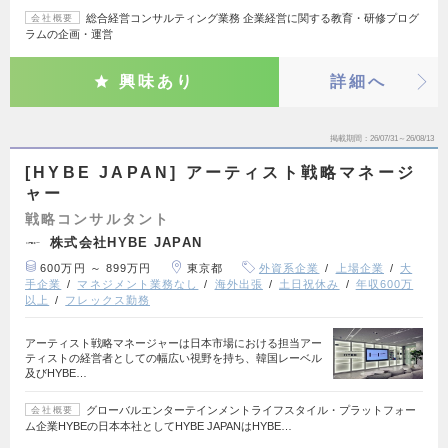
総合経営コンサルティング業務 企業経営に関する教育・研修プログ
会社概要
ラムの企画・運営
興味あり
詳細へ
掲載期間
26/07/31～26/08/13
[HYBE JAPAN] アーティスト戦略マネージ
ャー
戦略コンサルタント
株式会社HYBE JAPAN
600万円 ～ 899万円
東京都
外資系企業
上場企業
大
手企業
マネジメント業務なし
海外出張
土日祝休み
年収600万
以上
フレックス勤務
アーティスト戦略マネージャーは日本市場における担当アー
ティストの経営者としての幅広い視野を持ち、韓国レーベル
及びHYBE…
グローバルエンターテインメントライフスタイル・プラットフォー
会社概要
ム企業HYBEの日本本社としてHYBE JAPANはHYBE…