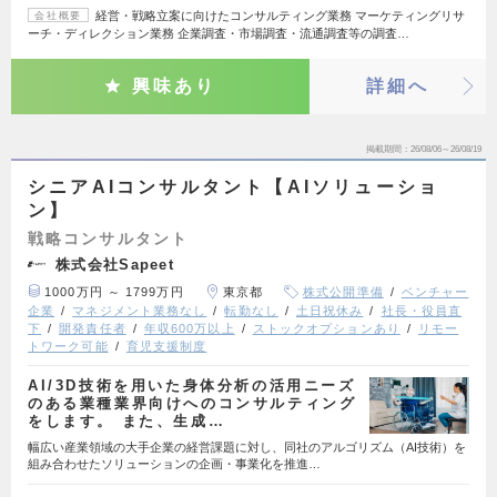
経営・戦略立案に向けたコンサルティング業務 マーケティングリサ
会社概要
ーチ・ディレクション業務 企業調査・市場調査・流通調査等の調査…
興味あり
詳細へ
掲載期間
26/08/06～26/08/19
シニアAIコンサルタント【AIソリューショ
ン】
戦略コンサルタント
株式会社Sapeet
1000万円 ～ 1799万円
東京都
株式公開準備
ベンチャー
企業
マネジメント業務なし
転勤なし
土日祝休み
社長・役員直
下
開発責任者
年収600万以上
ストックオプションあり
リモー
トワーク可能
育児支援制度
AI/3D技術を用いた身体分析の活用ニーズ
のある業種業界向けへのコンサルティング
をします。 また、生成…
幅広い産業領域の大手企業の経営課題に対し、同社のアルゴリズム（AI技術）を
組み合わせたソリューションの企画・事業化を推進…