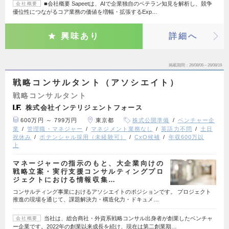
■会社概要 Sapeetは、AIで企業独自のベテラン知見を解析し、競争
会社概要
優位性につながるコア業務の価値を増幅・拡張するExp…
興味あり
詳細へ
掲載期間
26/08/06～26/08/19
戦略コンサルタント（アソシエイト）
戦略コンサルタント
株式会社インテリジェントフォース
600万円 ～ 799万円
東京都
株式公開準備
ベンチャー企
業
管理職・マネジャー
マネジメント業務なし
英語力不問
土日
祝休み
ポテンシャル採用（未経験可）
CxO候補
年収600万以
上
マネージャーの指示のもと、大企業向けの
戦略立案・実行支援コンサルティングプロ
ジェクトにおける情報収集…
コンサルティング事業におけるアソシエイトのポジションです。 プロジェクト
推進の現場を通じて、課題解決力・構造化力・ドキュメ…
当社は、総合商社・外資系戦略コンサル出身者が創業したベンチャ
会社概要
ー企業です。2022年の創業以来成長を続け、現在は第二創業期…