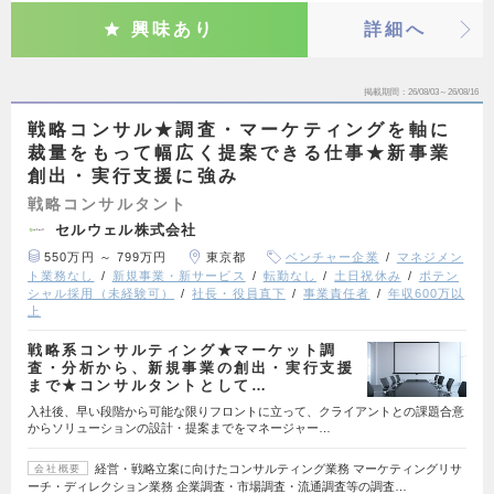
興味あり
詳細へ
掲載期間
26/08/03～26/08/16
戦略コンサル★調査・マーケティングを軸に
裁量をもって幅広く提案できる仕事★新事業
創出・実行支援に強み
戦略コンサルタント
セルウェル株式会社
550万円 ～ 799万円
東京都
ベンチャー企業
マネジメン
ト業務なし
新規事業・新サービス
転勤なし
土日祝休み
ポテン
シャル採用（未経験可）
社長・役員直下
事業責任者
年収600万以
上
戦略系コンサルティング★マーケット調
査・分析から、新規事業の創出・実行支援
まで★コンサルタントとして…
入社後、早い段階から可能な限りフロントに立って、クライアントとの課題合意
からソリューションの設計・提案までをマネージャー…
経営・戦略立案に向けたコンサルティング業務 マーケティングリサ
会社概要
ーチ・ディレクション業務 企業調査・市場調査・流通調査等の調査…