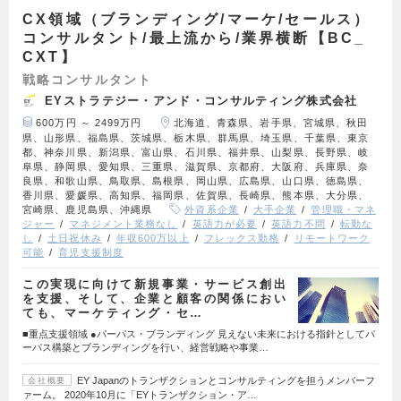
CX領域（ブランディング/マーケ/セールス）
コンサルタント/最上流から/業界横断【BC_
CXT】
戦略コンサルタント
EYストラテジー・アンド・コンサルティング株式会社
600万円 ～ 2499万円
北海道、青森県、岩手県、宮城県、秋田
県、山形県、福島県、茨城県、栃木県、群馬県、埼玉県、千葉県、東京
都、神奈川県、新潟県、富山県、石川県、福井県、山梨県、長野県、岐
阜県、静岡県、愛知県、三重県、滋賀県、京都府、大阪府、兵庫県、奈
良県、和歌山県、鳥取県、島根県、岡山県、広島県、山口県、徳島県、
香川県、愛媛県、高知県、福岡県、佐賀県、長崎県、熊本県、大分県、
宮崎県、鹿児島県、沖縄県
外資系企業
大手企業
管理職・マネ
ジャー
マネジメント業務なし
英語力が必要
英語力不問
転勤な
し
土日祝休み
年収600万以上
フレックス勤務
リモートワーク
可能
育児支援制度
この実現に向けて新規事業・サービス創出
を支援、そして、企業と顧客の関係におい
ても、マーケティング・セ…
■重点支援領域 ●パーパス・ブランディング 見えない未来における指針としてパ
ーパス構築とブランディングを行い、経営戦略や事業…
EY Japanのトランザクションとコンサルティングを担うメンバーフ
会社概要
ァーム。 2020年10月に「EYトランザクション・ア…