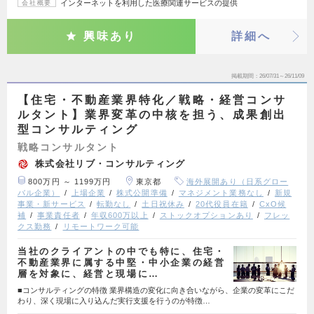
インターネットを利用した医療関連サービスの提供
会社概要
興味あり
詳細へ
掲載期間
26/07/31～26/11/09
【住宅・不動産業界特化／戦略・経営コンサ
ルタント】業界変革の中核を担う、成果創出
型コンサルティング
戦略コンサルタント
株式会社リブ・コンサルティング
800万円 ～ 1199万円
東京都
海外展開あり（日系グロー
バル企業）
上場企業
株式公開準備
マネジメント業務なし
新規
事業・新サービス
転勤なし
土日祝休み
20代役員在籍
CxO候
補
事業責任者
年収600万以上
ストックオプションあり
フレッ
クス勤務
リモートワーク可能
当社のクライアントの中でも特に、住宅・
不動産業界に属する中堅・中小企業の経営
層を対象に、経営と現場に…
■コンサルティングの特徴 業界構造の変化に向き合いながら、企業の変革にこだ
わり、深く現場に入り込んだ実行支援を行うのが特徴…