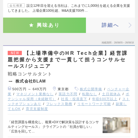
設立12年目を迎える当社は、これまでに1,000社を超える企業を支援
会社概要
してきました。 上場企業100社超、M&A支援700件…
興味あり
詳細へ
掲載期間
26/08/05～26/08/18
【上場準備中のHR Tech企業】経営課
NEW
題把握から支援まで一貫して担うコンサルセ
ールス/ジュニア
戦略コンサルタント
株式会社BLAM
500万円 ～ 649万円
東京都
株式公開準備
ベンチャー企
業
マネジメント業務なし
英語力不問
転勤なし
土日祝休み
ポ
テンシャル採用（未経験可）
社長・役員直下
年収600万以上
スト
ックオプションあり
フレックス勤務
リモートワーク可能
副業し
てもOK
育児支援制度
「経営課題を構造化し、複業×DXで解決策を設計するコンサ
ルティングセールス」 クライアントの「社員が欲しい」
「広告を回して…