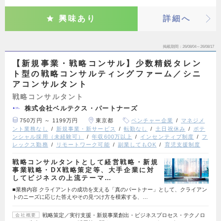
興味あり
詳細へ
掲載期間
26/08/04～26/08/17
【新規事業・戦略コンサル】少数精鋭タレン
ト型の戦略コンサルティングファーム／シニ
アコンサルタント
戦略コンサルタント
株式会社ベルテクス・パートナーズ
750万円 ～ 1199万円
東京都
ベンチャー企業
マネジメ
ント業務なし
新規事業・新サービス
転勤なし
土日祝休み
ポテ
ンシャル採用（未経験可）
年収600万以上
インセンティブ制度
フ
レックス勤務
リモートワーク可能
副業してもOK
育児支援制度
戦略コンサルタントとして経営戦略・新規
事業戦略・DX戦略策定等、大手企業に対
してビジネスの上流テーマ…
■業務内容 クライアントの成功を支える「真のパートナー」として、クライアン
トのニーズに応じた答えやその見つけ方を模索する、…
戦略策定／実行支援・新規事業創出・ビジネスプロセス・テクノロ
会社概要