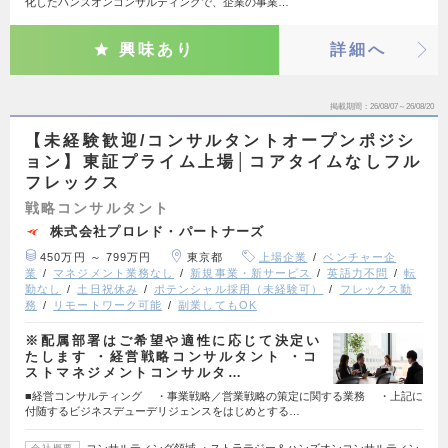
化したハンズオンコンサルティングで、企業の事業…
興味あり
詳細へ
掲載期間
26/08/07～26/08/20
【未経験歓迎/コンサルタントオープンポジシ
ョン】東証プライム上場│コアタイムなしフル
フレックス
戦略コンサルタント
株式会社プロレド・パートナーズ
450万円 ～ 799万円
東京都
上場企業
ベンチャー企
業
マネジメント業務なし
新規事業・新サービス
英語力不問
転
勤なし
土日祝休み
ポテンシャル採用（未経験可）
フレックス勤
務
リモートワーク可能
副業してもOK
※配属部署はご希望や適性に応じて決定い
たします ・経営戦略コンサルタント ・コ
ストマネジメントコンサルタ…
■経営コンサルティング ・事業戦略／営業戦略の策定に関する業務 ・上記に
付随するビジネスデューデリジェンスをはじめとする…