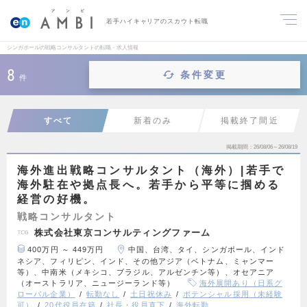
若手ハイキャリアのスカウト転職
シンガポールの戦略コンサルタントの転職・求人情報
8
条件変更
件
すべて
新着のみ
掲載終了間近
掲載期間
26/08/06～26/08/19
海外進出戦略コンサルタント（海外）|若手で
海外駐在や拠点長へ。若手から平等に掴める
経営の好機。
戦略コンサルタント
株式会社東京コンサルティングファーム
400万円 ～ 449万円
中国、台湾、タイ、シンガポール、インド
ネシア、フィリピン、インド、その他アジア（ベトナム、ミャンマー
等）、中南米（メキシコ、ブラジル、アルゼンチン等）、オセアニア
（オーストラリア、ニュージーランド等）
海外展開あり（日系グ
ローバル企業）
転勤なし
土日祝休み
ポテンシャル採用（未経験
可）
20代役員在籍
社長・役員直下
海外転勤