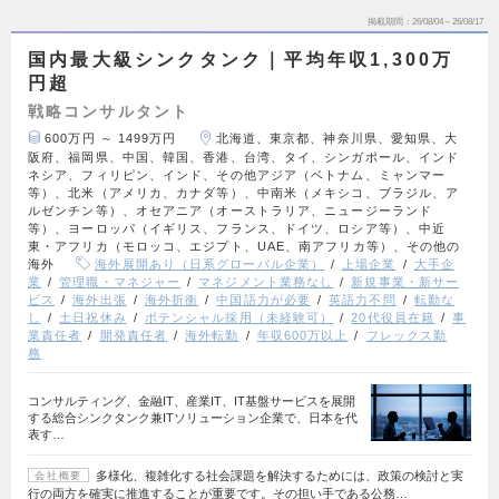
掲載期間
26/08/04～26/08/17
国内最大級シンクタンク｜平均年収1,300万
円超
戦略コンサルタント
600万円 ～ 1499万円
北海道、東京都、神奈川県、愛知県、大
阪府、福岡県、中国、韓国、香港、台湾、タイ、シンガポール、インド
ネシア、フィリピン、インド、その他アジア（ベトナム、ミャンマー
等）、北米（アメリカ、カナダ等）、中南米（メキシコ、ブラジル、ア
ルゼンチン等）、オセアニア（オーストラリア、ニュージーランド
等）、ヨーロッパ（イギリス、フランス、ドイツ、ロシア等）、中近
東・アフリカ（モロッコ、エジプト、UAE、南アフリカ等）、その他の
海外
海外展開あり（日系グローバル企業）
上場企業
大手企
業
管理職・マネジャー
マネジメント業務なし
新規事業・新サー
ビス
海外出張
海外折衝
中国語力が必要
英語力不問
転勤な
し
土日祝休み
ポテンシャル採用（未経験可）
20代役員在籍
事
業責任者
開発責任者
海外転勤
年収600万以上
フレックス勤
務
コンサルティング、金融IT、産業IT、IT基盤サービスを展開
する総合シンクタンク兼ITソリューション企業で、日本を代
表す…
多様化、複雑化する社会課題を解決するためには、政策の検討と実
会社概要
行の両方を確実に推進することが重要です。その担い手である公務…