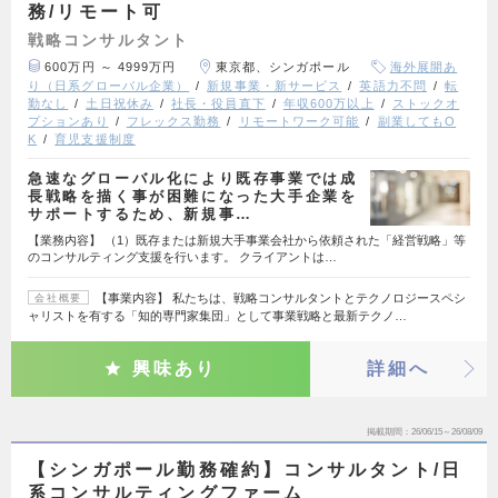
務/リモート可
戦略コンサルタント
600万円 ～ 4999万円
東京都、シンガポール
海外展開あ
り（日系グローバル企業）
新規事業・新サービス
英語力不問
転
勤なし
土日祝休み
社長・役員直下
年収600万以上
ストックオ
プションあり
フレックス勤務
リモートワーク可能
副業してもO
K
育児支援制度
急速なグローバル化により既存事業では成
長戦略を描く事が困難になった大手企業を
サポートするため、新規事…
【業務内容】 （1）既存または新規大手事業会社から依頼された「経営戦略」等
のコンサルティング支援を行います。 クライアントは…
【事業内容】 私たちは、戦略コンサルタントとテクノロジースペシ
会社概要
ャリストを有する「知的専門家集団」として事業戦略と最新テクノ…
興味あり
詳細へ
掲載期間
26/06/15～26/08/09
【シンガポール勤務確約】コンサルタント/日
系コンサルティングファーム