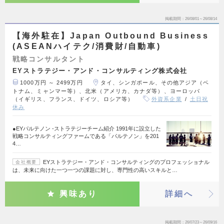
掲載期間
26/08/01～26/08/14
【海外駐在】Japan Outbound Business
(ASEANハイテク/消費財/自動車)
戦略コンサルタント
EYストラテジー・アンド・コンサルティング株式会社
1000万円 ～ 2499万円
タイ、シンガポール、その他アジア（ベ
トナム、ミャンマー等）、北米（アメリカ、カナダ等）、ヨーロッパ
（イギリス、フランス、ドイツ、ロシア等）
外資系企業
土日祝
休み
●EYパルテノン ‐ストラテジーチーム紹介 1991年に設立した
戦略コンサルティングファームである「パルテノン」を201
4…
EYストラテジー・アンド・コンサルティングのプロフェッショナル
会社概要
は、未来に向けた一つ一つの課題に対し、専門性の高いスキルと…
興味あり
詳細へ
掲載期間
26/07/23～26/09/16