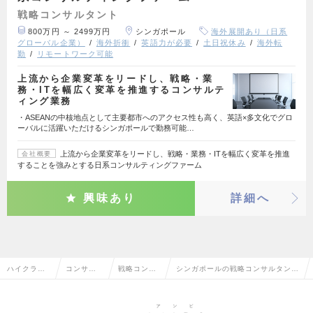
戦略コンサルタント
800万円 ～ 2499万円
シンガポール
海外展開あり（日系
グローバル企業）
海外折衝
英語力が必要
土日祝休み
海外転
勤
リモートワーク可能
上流から企業変革をリードし、戦略・業
務・ITを幅広く変革を推進するコンサルテ
ィング業務
・ASEANの中核地点として主要都市へのアクセス性も高く、英語×多文化でグロ
ーバルに活躍いただけるシンガポールで勤務可能…
上流から企業変革をリードし、戦略・業務・ITを幅広く変革を推進
会社概要
することを強みとする日系コンサルティングファーム
興味あり
詳細へ
ハイクラス
コンサル
戦略コンサ
シンガポールの戦略コンサルタント
求人TOP
タント系
ルタント
の転職・求人情報一覧