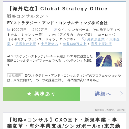
【海外駐在】Global Strategy Office
戦略コンサルタント
EYストラテジー・アンド・コンサルティング株式会社
1000万円 ～ 2499万円
タイ、シンガポール、その他アジア（ベ
トナム、ミャンマー等）、北米（アメリカ、カナダ等）、ヨーロッパ
（イギリス、フランス、ドイツ、ロシア等）
外資系企業
大手企
業
英語力が必要
土日祝休み
年収600万以上
育児支援制度
●EYパルテノン ‐ストラテジーチーム紹介 1991年に設立した
戦略コンサルティングファームである「パルテノン」を201
4…
EYストラテジー・アンド・コンサルティングのプロフェッショナル
会社概要
は、未来に向けた一つ一つの課題に対し、専門性の高いスキルと…
興味あり
詳細へ
掲載期間
26/07/21～26/08/10
【戦略×コンサル】CXO直下・新規事業・事
業変革・海外事業支援/シンガポールor東京勤