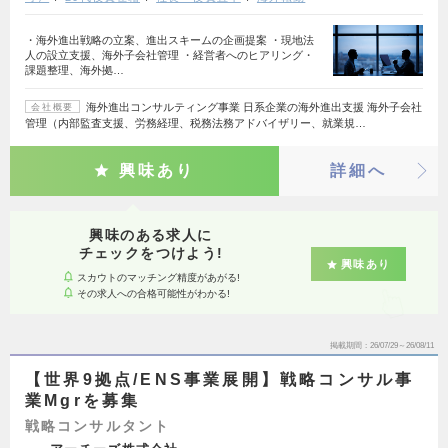
・海外進出戦略の立案、進出スキームの企画提案 ・現地法
人の設立支援、海外子会社管理 ・経営者へのヒアリング・
課題整理、海外拠…
海外進出コンサルティング事業 日系企業の海外進出支援 海外子会社
会社概要
管理（内部監査支援、労務経理、税務法務アドバイザリー、就業規…
興味あり
詳細へ
興味のある求人に
チェックをつけよう!
興味あり
スカウトのマッチング精度があがる!
その求人への合格可能性がわかる!
掲載期間
26/07/29～26/08/11
【世界9拠点/ENS事業展開】戦略コンサル事
業Mgrを募集
戦略コンサルタント