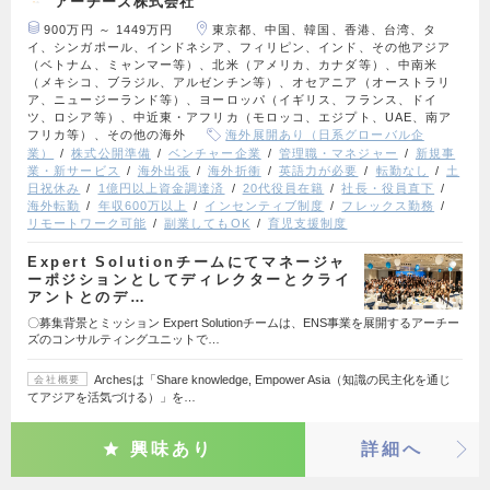
アーチーズ株式会社
900万円 ～ 1449万円
東京都、中国、韓国、香港、台湾、タ
イ、シンガポール、インドネシア、フィリピン、インド、その他アジア
（ベトナム、ミャンマー等）、北米（アメリカ、カナダ等）、中南米
（メキシコ、ブラジル、アルゼンチン等）、オセアニア（オーストラリ
ア、ニュージーランド等）、ヨーロッパ（イギリス、フランス、ドイ
ツ、ロシア等）、中近東・アフリカ（モロッコ、エジプト、UAE、南ア
フリカ等）、その他の海外
海外展開あり（日系グローバル企
業）
株式公開準備
ベンチャー企業
管理職・マネジャー
新規事
業・新サービス
海外出張
海外折衝
英語力が必要
転勤なし
土
日祝休み
1億円以上資金調達済
20代役員在籍
社長・役員直下
海外転勤
年収600万以上
インセンティブ制度
フレックス勤務
リモートワーク可能
副業してもOK
育児支援制度
Expert Solutionチームにてマネージャ
ーポジションとしてディレクターとクライ
アントとのデ…
〇募集背景とミッション Expert Solutionチームは、ENS事業を展開するアーチー
ズのコンサルティングユニットで…
Archesは「Share knowledge, Empower Asia（知識の民主化を通じ
会社概要
てアジアを活気づける）」を…
興味あり
詳細へ