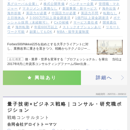
系グローバル企業）
株式公開準備
ベンチャー企業
管理職・マネ
ジャー
マネジメント業務なし
新規事業・新サービス
海外出張
海外折衝
英語力が必要
中国語力が必要
英語力不問
転勤なし
土日祝休み
3,000万円以上資金調達済
1億円以上資金調達済
ポテ
ンシャル採用（未経験可）
CxO候補
サービス責任者
開発責任
者
海外転勤
年収600万以上
ストックオプションあり
リモート
ワーク可能
副業してもOK
MBA・留学支援制度
Forbes500/Nikkei225を始めとする大手クライアントに対
し、業務改革に重きを置きつつ、戦略からテクノロジー…
個・業界・世界を変革する「プロフェッショナル」を輩出 当社は
会社概要
2017年8月に外資系コンサルティングファーム/SIer出身…
興味あり
詳細へ
掲載期間
26/07/31～26/08/13
量子技術×ビジネス戦略｜コンサル・研究職ポ
ジション
戦略コンサルタント
合同会社デロイトトーマツ