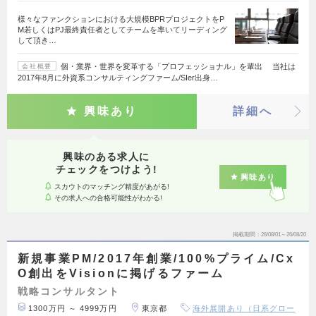
様々なファンクションにおける大規模BPRプロジェクトをP
M若しくはPJ最終責任者としてチームを率いてリーディング
して頂き…
個・業界・世界を変革する「プロフェッショナル」を輩出 当社は
会社概要
2017年8月に外資系コンサルティングファーム/SIer出身…
興味あり
詳細へ
興味のある求人に
チェックをつけよう!
興味あり
スカウトのマッチング精度があがる!
その求人への合格可能性がわかる!
掲載期間
26/08/01～26/08/20
新規事業PM/2017年創業/100%プライム/Cx
O創出をVisionに掲げるファーム
戦略コンサルタント
1300万円 ～ 4999万円
東京都
海外展開あり（日系グロー