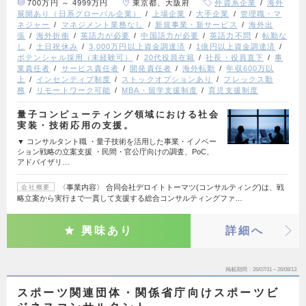
700万円 ～ 4999万円
東京都、大阪府
外資系企業
海外
展開あり（日系グローバル企業）
上場企業
大手企業
管理職・マ
ネジャー
マネジメント業務なし
新規事業・新サービス
海外出
張
海外折衝
英語力が必要
中国語力が必要
英語力不問
転勤な
し
土日祝休み
3,000万円以上資金調達済
1億円以上資金調達済
ポテンシャル採用（未経験可）
20代役員在籍
社長・役員直下
事
業責任者
サービス責任者
開発責任者
海外転勤
年収600万以
上
インセンティブ制度
ストックオプションあり
フレックス勤
務
リモートワーク可能
MBA・留学支援制度
育児支援制度
量子コンピューティング領域における社会
実装・技術応用の支援。
▼ コンサルタント職 ・量子技術を活用した事業・イノベー
ション戦略の立案支援 ・民間・官公庁向けの調査、PoC、
アドバイザリ…
〈事業内容〉 合同会社デロイトトーマツ(コンサルティング)は、戦
会社概要
略立案から実行まで一貫して支援する総合コンサルティングファ…
興味あり
詳細へ
掲載期間
26/07/31～26/08/13
スポーツ関連団体・関係省庁向けスポーツビ