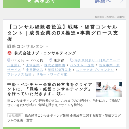
興味あり
詳細へ
掲載期間
26/07/31～26/11/09
【コンサル経験者歓迎】戦略・経営コンサル
タント｜成長企業のDX推進×事業グロース支
援
戦略コンサルタント
株式会社リブ・コンサルティング
600万円 ～ 799万円
東京都
海外展開あり（日系グローバ
ル企業）
上場企業
株式公開準備
ベンチャー企業
新規事業・新
サービス
土日祝休み
年収600万以上
ストックオプションあり
フレックス勤務
リモートワーク可能
中堅・ベンチャー企業の経営者をクライア
ントに、「戦略・経営コンサルティング」
を行っていただきます。領…
※コンサルティングご経験者の方は、これまでのご経験や、当社において発展さ
せていきたい領域のご希望を踏まえアサインを検討さ…
総合経営コンサルティング業務 企業経営に関する教育・研修プログ
会社概要
ラムの企画・運営