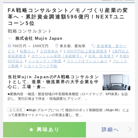
FA戦略コンサルタント／モノづくり産業の変
革へ・累計資金調達額596億円！NEXTユニ
コーン5位
戦略コンサルタント
株式会社 Mujin Japan
700万円 ～ 1599万円
東京都、愛知県
新規事業・新サー
ビス
転勤なし
土日祝休み
3,000万円以上資金調達済
1億円以上
資金調達済
ポテンシャル採用（未経験可）
社長・役員直下
年収6
00万以上
インセンティブ制度
ストックオプションあり
フレック
ス勤務
リモートワーク可能
当社Mujin JapanのFA戦略コンサルタン
トとして、造業・物流業界の大手企業を中
心に、工場・倉…
■業務内容 ・物流・製造領域の中長期将来構想（ロードマップ、KPI体系）を設
計し、実行計画まで伴走 ・現地調査/ヒアリング、…
■Mujin グループについて 独自のロボット制御技術（Mujin MI） によ
会社概要
って産業用オートメーションの常識を覆し、世…
興味あり
詳細へ