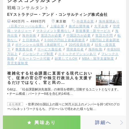
ジネスコンサルタント
戦略コンサルタント
EYストラテジー・アンド・コンサルティング株式会社
400万円 ～ 4999万円
東京都
外資系企業
海外展開あり
（日系グローバル企業）
上場企業
株式公開準備
大手企業
管理
職・マネジャー
マネジメント業務なし
新規事業・新サービス
海
外出張
海外折衝
英語力が必要
中国語力が必要
英語力不問
転
勤なし
土日祝休み
3,000万円以上資金調達済
1億円以上資金調達
済
ポテンシャル採用（未経験可）
20代役員在籍
社長・役員直
下
事業責任者
サービス責任者
開発責任者
海外転勤
年収600
万以上
インセンティブ制度
ストックオプションあり
フレックス
勤務
リモートワーク可能
副業してもOK
MBA・留学支援制度
育児支援制度
複雑化する社会課題に直面する現代におい
て、従来の官公庁や独立行政法人を支援す
るだけではなく、官と民の…
G&Iは、「社会課題解決先進国」の体現を標榜し活動するユニットとなります。
• チーム構成：パートナー8名を含む約140名…
・世界150カ国以上の国々に30万人以上のメンバーを持つEYのグロ
会社概要
ーバルネットワークをもち、グローバルで培われた様々な知…
興味あり
詳細へ