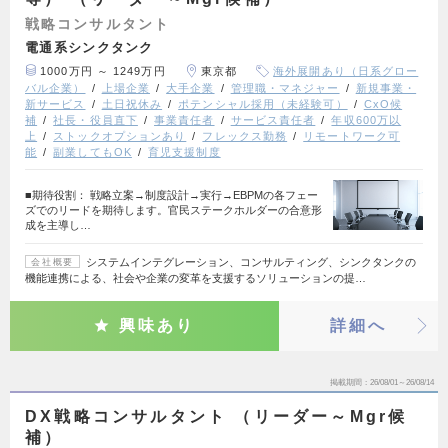
戦略コンサルタント
電通系シンクタンク
1000万円 ～ 1249万円
東京都
海外展開あり（日系グロー
バル企業）
上場企業
大手企業
管理職・マネジャー
新規事業・
新サービス
土日祝休み
ポテンシャル採用（未経験可）
CxO候
補
社長・役員直下
事業責任者
サービス責任者
年収600万以
上
ストックオプションあり
フレックス勤務
リモートワーク可
能
副業してもOK
育児支援制度
■期待役割： 戦略立案→制度設計→実行→EBPMの各フェー
ズでのリードを期待します。官民ステークホルダーの合意形
成を主導し…
システムインテグレーション、コンサルティング、シンクタンクの
会社概要
機能連携による、社会や企業の変革を支援するソリューションの提…
興味あり
詳細へ
掲載期間
26/08/01～26/08/14
DX戦略コンサルタント （リーダー～Mgr候
補）