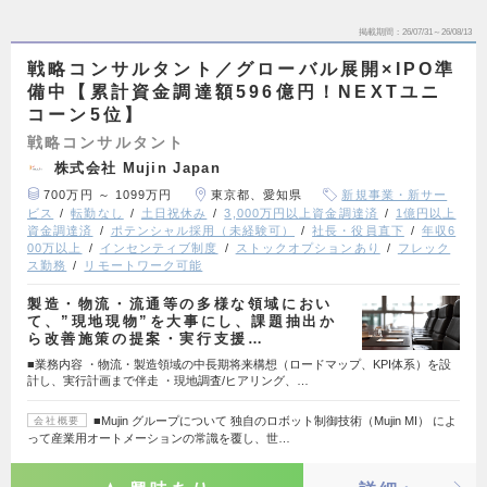
掲載期間
26/07/31～26/08/13
戦略コンサルタント／グローバル展開×IPO準
備中【累計資金調達額596億円！NEXTユニ
コーン5位】
戦略コンサルタント
株式会社 Mujin Japan
700万円 ～ 1099万円
東京都、愛知県
新規事業・新サー
ビス
転勤なし
土日祝休み
3,000万円以上資金調達済
1億円以上
資金調達済
ポテンシャル採用（未経験可）
社長・役員直下
年収6
00万以上
インセンティブ制度
ストックオプションあり
フレック
ス勤務
リモートワーク可能
製造・物流・流通等の多様な領域におい
て、”現地現物”を大事にし、課題抽出か
ら改善施策の提案・実行支援…
■業務内容 ・物流・製造領域の中長期将来構想（ロードマップ、KPI体系）を設
計し、実行計画まで伴走 ・現地調査/ヒアリング、…
■Mujin グループについて 独自のロボット制御技術（Mujin MI） によ
会社概要
って産業用オートメーションの常識を覆し、世…