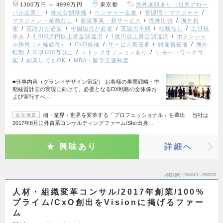
1300万円 ～ 4999万円
東京都
海外展開あり（日系グロー
バル企業）
株式公開準備
ベンチャー企業
管理職・マネジャー
マネジメント業務なし
新規事業・新サービス
海外出張
海外折
衝
英語力が必要
中国語力が必要
英語力不問
転勤なし
土日祝
休み
3,000万円以上資金調達済
1億円以上資金調達済
ポテンシャ
ル採用（未経験可）
CxO候補
サービス責任者
開発責任者
海外
転勤
年収600万以上
ストックオプションあり
リモートワーク可
能
副業してもOK
MBA・留学支援制度
■仕事内容（グランドデザイン策定） お客様の事業戦略・中
期経営計画の実現に向けて、必要となるDX戦略の全体像お
よび実行すべ…
個・業界・世界を変革する「プロフェッショナル」を輩出 当社は
会社概要
2017年8月に外資系コンサルティングファーム/SIer出身…
興味あり
詳細へ
掲載期間
26/08/01～26/08/20
人材・組織変革コンサル/2017年創業/100%
プライム/CxO創出をVisionに掲げるファー
ム