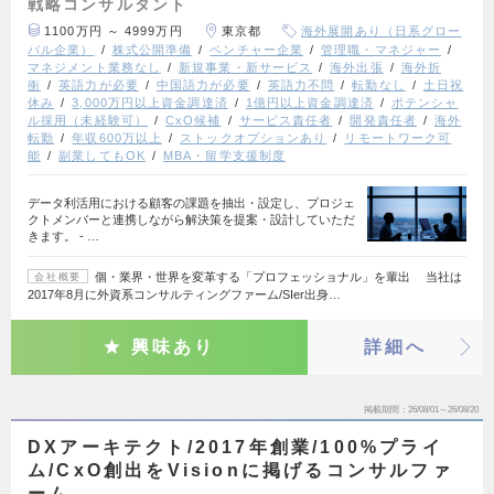
戦略コンサルタント
1100万円 ～ 4999万円
東京都
海外展開あり（日系グロー
バル企業）
株式公開準備
ベンチャー企業
管理職・マネジャー
マネジメント業務なし
新規事業・新サービス
海外出張
海外折
衝
英語力が必要
中国語力が必要
英語力不問
転勤なし
土日祝
休み
3,000万円以上資金調達済
1億円以上資金調達済
ポテンシャ
ル採用（未経験可）
CxO候補
サービス責任者
開発責任者
海外
転勤
年収600万以上
ストックオプションあり
リモートワーク可
能
副業してもOK
MBA・留学支援制度
データ利活用における顧客の課題を抽出・設定し、プロジェ
クトメンバーと連携しながら解決策を提案・設計していただ
きます。 - …
個・業界・世界を変革する「プロフェッショナル」を輩出 当社は
会社概要
2017年8月に外資系コンサルティングファーム/SIer出身…
興味あり
詳細へ
掲載期間
26/08/01～26/08/20
DXアーキテクト/2017年創業/100%プライ
ム/CxO創出をVisionに掲げるコンサルファ
ーム