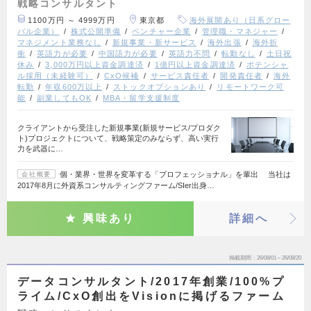
戦略コンサルタント
1100万円 ～ 4999万円
東京都
海外展開あり（日系グロー
バル企業）
株式公開準備
ベンチャー企業
管理職・マネジャー
マネジメント業務なし
新規事業・新サービス
海外出張
海外折
衝
英語力が必要
中国語力が必要
英語力不問
転勤なし
土日祝
休み
3,000万円以上資金調達済
1億円以上資金調達済
ポテンシャ
ル採用（未経験可）
CxO候補
サービス責任者
開発責任者
海外
転勤
年収600万以上
ストックオプションあり
リモートワーク可
能
副業してもOK
MBA・留学支援制度
クライアントから受注した新規事業(新規サービス/プロダク
ト)プロジェクトについて、戦略策定のみならず、高い実行
力を武器に…
個・業界・世界を変革する「プロフェッショナル」を輩出 当社は
会社概要
2017年8月に外資系コンサルティングファーム/SIer出身…
興味あり
詳細へ
掲載期間
26/08/01～26/08/20
データコンサルタント/2017年創業/100%プ
ライム/CxO創出をVisionに掲げるファーム