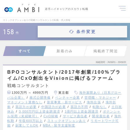
若手ハイキャリアのスカウト転職
ストックオプションありの戦略コンサルタントの転職・求人情報
158
条件変更
件
すべて
新着のみ
掲載終了間近
掲載期間
26/08/01～26/08/20
BPOコンサルタント/2017年創業/100%プラ
イム/CxO創出をVisionに掲げるファーム
戦略コンサルタント
1300万円 ～ 4999万円
東京都
海外展開あり（日系グロー
バル企業）
株式公開準備
ベンチャー企業
管理職・マネジャー
マネジメント業務なし
新規事業・新サービス
海外出張
海外折
衝
英語力が必要
中国語力が必要
英語力不問
転勤なし
土日祝
休み
3,000万円以上資金調達済
1億円以上資金調達済
ポテンシャ
ル採用（未経験可）
CxO候補
サービス責任者
開発責任者
海外
転勤
年収600万以上
ストックオプションあり
リモートワーク可
能
副業してもOK
MBA・留学支援制度