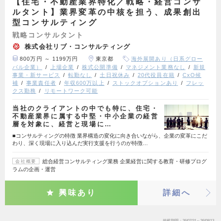
【住宅・不動産業界特化／戦略・経営コンサ
ルタント】業界変革の中核を担う、成果創出
型コンサルティング
戦略コンサルタント
株式会社リブ・コンサルティング
800万円 ～ 1199万円
東京都
海外展開あり（日系グロー
バル企業）
上場企業
株式公開準備
マネジメント業務なし
新規
事業・新サービス
転勤なし
土日祝休み
20代役員在籍
CxO候
補
事業責任者
年収600万以上
ストックオプションあり
フレッ
クス勤務
リモートワーク可能
当社のクライアントの中でも特に、住宅・
不動産業界に属する中堅・中小企業の経営
層を対象に、経営と現場に…
■コンサルティングの特徴 業界構造の変化に向き合いながら、企業の変革にこだ
わり、深く現場に入り込んだ実行支援を行うのが特徴…
総合経営コンサルティング業務 企業経営に関する教育・研修プログ
会社概要
ラムの企画・運営
興味あり
詳細へ
掲載期間
26/07/31～26/08/13