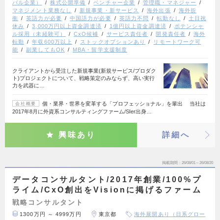
バル企業）
株式公開準備
ベンチャー企業
管理職・マネジャー
マネジメント業務なし
新規事業・新サービス
海外出張
海外折
衝
英語力が必要
中国語力が必要
英語力不問
転勤なし
土日祝
休み
3,000万円以上資金調達済
1億円以上資金調達済
ポテンシャ
ル採用（未経験可）
CxO候補
サービス責任者
開発責任者
海外
転勤
年収600万以上
ストックオプションあり
リモートワーク可
能
副業してもOK
MBA・留学支援制度
クライアントから受注した新規事業(新規サービス/プロダク
ト)プロジェクトについて、戦略策定のみならず、高い実行
力を武器に…
個・業界・世界を変革する「プロフェッショナル」を輩出 当社は
会社概要
2017年8月に外資系コンサルティングファーム/SIer出身…
興味あり
詳細へ
掲載期間
26/08/01～26/08/20
データコンサルタント/2017年創業/100%プ
ライム/CxO創出をVisionに掲げるファーム
戦略コンサルタント
1300万円 ～ 4999万円
東京都
海外展開あり（日系グロー