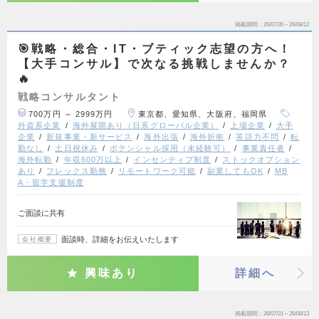
掲載期間
26/07/30～26/08/12
🎯戦略・総合・IT・ブティック志望の方へ！
【大手コンサル】で次なる挑戦しませんか？
🔥
戦略コンサルタント
700万円 ～ 2999万円
東京都、愛知県、大阪府、福岡県
外資系企業
海外展開あり（日系グローバル企業）
上場企業
大手
企業
新規事業・新サービス
海外出張
海外折衝
英語力不問
転
勤なし
土日祝休み
ポテンシャル採用（未経験可）
事業責任者
海外転勤
年収600万以上
インセンティブ制度
ストックオプション
あり
フレックス勤務
リモートワーク可能
副業してもOK
MB
A・留学支援制度
ご面談に共有
面談時、詳細をお伝えいたします
会社概要
興味あり
詳細へ
掲載期間
26/07/31～26/08/13