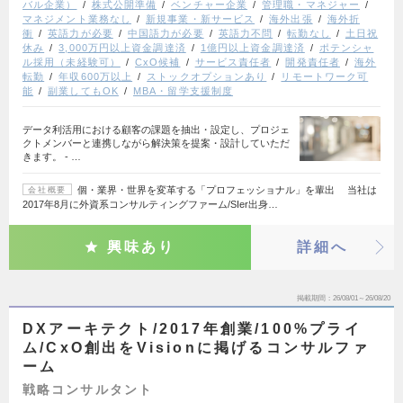
バル企業）
株式公開準備
ベンチャー企業
管理職・マネジャー
マネジメント業務なし
新規事業・新サービス
海外出張
海外折
衝
英語力が必要
中国語力が必要
英語力不問
転勤なし
土日祝
休み
3,000万円以上資金調達済
1億円以上資金調達済
ポテンシャ
ル採用（未経験可）
CxO候補
サービス責任者
開発責任者
海外
転勤
年収600万以上
ストックオプションあり
リモートワーク可
能
副業してもOK
MBA・留学支援制度
データ利活用における顧客の課題を抽出・設定し、プロジェ
クトメンバーと連携しながら解決策を提案・設計していただ
きます。 - …
個・業界・世界を変革する「プロフェッショナル」を輩出 当社は
会社概要
2017年8月に外資系コンサルティングファーム/SIer出身…
興味あり
詳細へ
掲載期間
26/08/01～26/08/20
DXアーキテクト/2017年創業/100%プライ
ム/CxO創出をVisionに掲げるコンサルファ
ーム
戦略コンサルタント