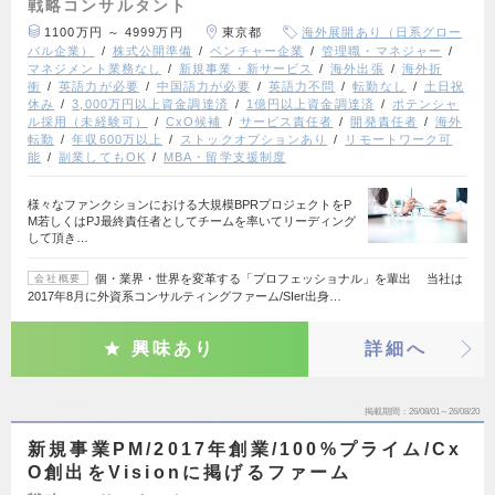
戦略コンサルタント
1100万円 ～ 4999万円
東京都
海外展開あり（日系グロー
バル企業）
株式公開準備
ベンチャー企業
管理職・マネジャー
マネジメント業務なし
新規事業・新サービス
海外出張
海外折
衝
英語力が必要
中国語力が必要
英語力不問
転勤なし
土日祝
休み
3,000万円以上資金調達済
1億円以上資金調達済
ポテンシャ
ル採用（未経験可）
CxO候補
サービス責任者
開発責任者
海外
転勤
年収600万以上
ストックオプションあり
リモートワーク可
能
副業してもOK
MBA・留学支援制度
様々なファンクションにおける大規模BPRプロジェクトをP
M若しくはPJ最終責任者としてチームを率いてリーディング
して頂き…
個・業界・世界を変革する「プロフェッショナル」を輩出 当社は
会社概要
2017年8月に外資系コンサルティングファーム/SIer出身…
興味あり
詳細へ
掲載期間
26/08/01～26/08/20
新規事業PM/2017年創業/100%プライム/Cx
O創出をVisionに掲げるファーム