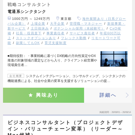
戦略コンサルタント
電通系シンクタンク
1000万円 ～ 1249万円
東京都
海外展開あり（日系グロー
バル企業）
上場企業
大手企業
管理職・マネジャー
新規事業・
新サービス
土日祝休み
ポテンシャル採用（未経験可）
CxO候
補
社長・役員直下
事業責任者
サービス責任者
年収600万以
上
ストックオプションあり
フレックス勤務
リモートワーク可
能
副業してもOK
育児支援制度
■期待役割： ・事業戦略に基づくDX戦略の方向性策定やDX
推進の対象領域の選定などから入り、クライアント経営層や
現場責任者…
システムインテグレーション、コンサルティング、シンクタンクの
会社概要
機能連携による、社会や企業の変革を支援するソリューションの提…
興味あり
詳細へ
掲載期間
26/08/01～26/08/14
ビジネスコンサルタント（プロジェクトデザ
イン・バリューチェーン変革）（リーダー～