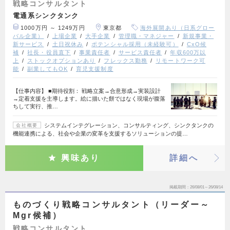
戦略コンサルタント
電通系シンクタンク
1000万円 ～ 1249万円
東京都
海外展開あり（日系グロー
バル企業）
上場企業
大手企業
管理職・マネジャー
新規事業・
新サービス
土日祝休み
ポテンシャル採用（未経験可）
CxO候
補
社長・役員直下
事業責任者
サービス責任者
年収600万以
上
ストックオプションあり
フレックス勤務
リモートワーク可
能
副業してもOK
育児支援制度
【仕事内容】 ■期待役割： 戦略立案→合意形成→実装設計
→定着支援を主導します。絵に描いた餅ではなく現場が腹落
ちして実行、推…
システムインテグレーション、コンサルティング、シンクタンクの
会社概要
機能連携による、社会や企業の変革を支援するソリューションの提…
興味あり
詳細へ
掲載期間
26/08/01～26/08/14
ものづくり戦略コンサルタント（リーダー～
Mgr候補）
戦略コンサルタント