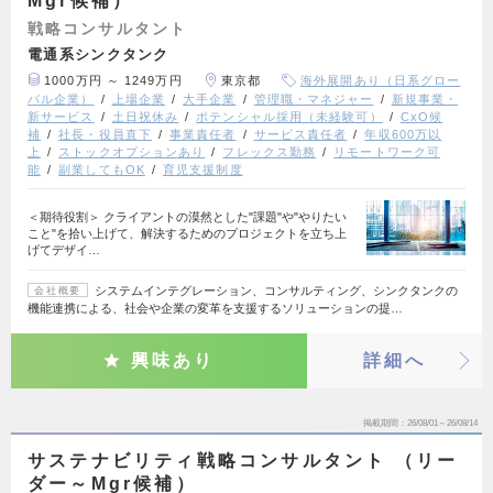
Mgr候補）
戦略コンサルタント
電通系シンクタンク
1000万円 ～ 1249万円
東京都
海外展開あり（日系グロー
バル企業）
上場企業
大手企業
管理職・マネジャー
新規事業・
新サービス
土日祝休み
ポテンシャル採用（未経験可）
CxO候
補
社長・役員直下
事業責任者
サービス責任者
年収600万以
上
ストックオプションあり
フレックス勤務
リモートワーク可
能
副業してもOK
育児支援制度
＜期待役割＞ クライアントの漠然とした"課題"や"やりたい
こと"を拾い上げて、解決するためのプロジェクトを立ち上
げてデザイ…
システムインテグレーション、コンサルティング、シンクタンクの
会社概要
機能連携による、社会や企業の変革を支援するソリューションの提…
興味あり
詳細へ
掲載期間
26/08/01～26/08/14
サステナビリティ戦略コンサルタント （リー
ダー～Mgr候補）