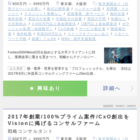
800万円 ～ 4999万円
東京都、大阪府
海外展開あり（日
系グローバル企業）
株式公開準備
ベンチャー企業
管理職・マネ
ジャー
マネジメント業務なし
新規事業・新サービス
海外出張
海外折衝
英語力が必要
中国語力が必要
英語力不問
転勤なし
土日祝休み
3,000万円以上資金調達済
1億円以上資金調達済
ポテ
ンシャル採用（未経験可）
CxO候補
サービス責任者
開発責任
者
海外転勤
年収600万以上
ストックオプションあり
リモート
ワーク可能
副業してもOK
MBA・留学支援制度
Forbes500/Nikkei225を始めとする大手クライアントに対
し、業務改革に重きを置きつつ、戦略からテクノロジー…
個・業界・世界を変革する「プロフェッショナル」を輩出 当社は
会社概要
2017年8月に外資系コンサルティングファーム/SIer出身…
興味あり
詳細へ
掲載期間
26/08/01～26/08/20
2017年創業/100%プライム案件/CxO創出を
Visionに掲げるコンサルファーム
戦略コンサルタント
600万円 ～ 4999万円
東京都、大阪府
海外展開あり（日