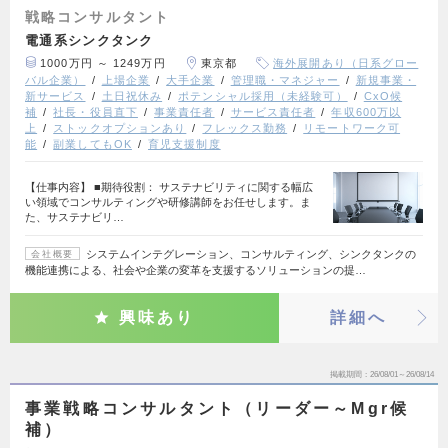
戦略コンサルタント
電通系シンクタンク
1000万円 ～ 1249万円
東京都
海外展開あり（日系グロー
バル企業）
上場企業
大手企業
管理職・マネジャー
新規事業・
新サービス
土日祝休み
ポテンシャル採用（未経験可）
CxO候
補
社長・役員直下
事業責任者
サービス責任者
年収600万以
上
ストックオプションあり
フレックス勤務
リモートワーク可
能
副業してもOK
育児支援制度
【仕事内容】 ■期待役割： サステナビリティに関する幅広
い領域でコンサルティングや研修講師をお任せします。ま
た、サステナビリ…
システムインテグレーション、コンサルティング、シンクタンクの
会社概要
機能連携による、社会や企業の変革を支援するソリューションの提…
興味あり
詳細へ
掲載期間
26/08/01～26/08/14
事業戦略コンサルタント（リーダー～Mgr候
補）