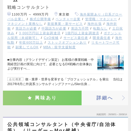
戦略コンサルタント
1100万円 ～ 4999万円
東京都
海外展開あり（日系グロー
バル企業）
株式公開準備
ベンチャー企業
管理職・マネジャー
マネジメント業務なし
新規事業・新サービス
海外出張
海外折
衝
英語力が必要
中国語力が必要
英語力不問
転勤なし
土日祝
休み
3,000万円以上資金調達済
1億円以上資金調達済
ポテンシャ
ル採用（未経験可）
CxO候補
サービス責任者
開発責任者
海外
転勤
年収600万以上
ストックオプションあり
リモートワーク可
能
副業してもOK
MBA・留学支援制度
■仕事内容（グランドデザイン策定） お客様の事業戦略・中
期経営計画の実現に向けて、必要となるDX戦略の全体像お
よび実行すべ…
個・業界・世界を変革する「プロフェッショナル」を輩出 当社は
会社概要
2017年8月に外資系コンサルティングファーム/SIer出身…
興味あり
詳細へ
掲載期間
26/08/01～26/08/14
公共領域コンサルタント（中央省庁/自治体
等） （リーダー～Mgr候補）