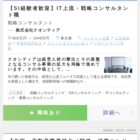
【SI経験者歓迎】IT上流・戦略コンサルタン
ト職
戦略コンサルタント
株式会社クオンティア
800万円 ～ 1949万円
東京都
ベンチャー企業
土日祝休
み
年収600万以上
ストックオプションあり
リモートワーク可
能
クオンティアは経営人材の輩出とその基盤
となるコンサル事業の拡大を両輪で進めて
います。その中核として、…
SIで磨いた技術力を、経営の上流フェーズで武器として使える環境です。AI活用
を前提とした働き方、未経験領域への積極的なチ…
・戦略コンサルティング ・DXコンサルティング ・ITコンサルティ
会社概要
ング ・業務コンサルティング
興味あり
詳細へ
掲載期間
26/07/31～26/11/09