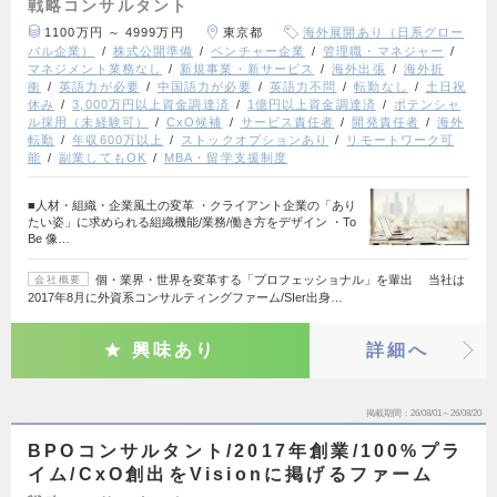
戦略コンサルタント
1100万円 ～ 4999万円
東京都
海外展開あり（日系グロー
バル企業）
株式公開準備
ベンチャー企業
管理職・マネジャー
マネジメント業務なし
新規事業・新サービス
海外出張
海外折
衝
英語力が必要
中国語力が必要
英語力不問
転勤なし
土日祝
休み
3,000万円以上資金調達済
1億円以上資金調達済
ポテンシャ
ル採用（未経験可）
CxO候補
サービス責任者
開発責任者
海外
転勤
年収600万以上
ストックオプションあり
リモートワーク可
能
副業してもOK
MBA・留学支援制度
■人材・組織・企業風土の変革 ・クライアント企業の「あり
たい姿」に求められる組織機能/業務/働き方をデザイン ・To
Be 像…
個・業界・世界を変革する「プロフェッショナル」を輩出 当社は
会社概要
2017年8月に外資系コンサルティングファーム/SIer出身…
興味あり
詳細へ
掲載期間
26/08/01～26/08/20
BPOコンサルタント/2017年創業/100%プラ
イム/CxO創出をVisionに掲げるファーム