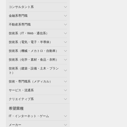
コンサルタント系
金融系専門職
不動産系専門職
技術系（IT・Web・通信系）
技術系（電気・電子・半導体）
技術系（機械・メカトロ・自動車）
技術系（化学・素材・食品・衣料）
技術系（建築・設備・土木・プラン
ト）
技術・専門職系（メディカル）
サービス・流通系
クリエイティブ系
希望業種
IT・インターネット・ゲーム
メーカー