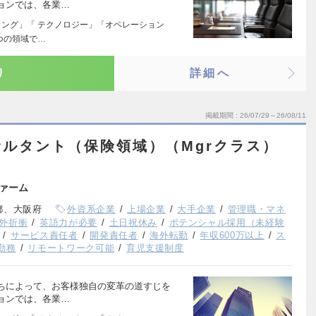
ョンでは、各業…
ィング」「 テクノロジー」「オペレーション
つの領域で…
り
詳細へ
掲載期間
26/07/29～26/08/11
ルタント（保険領域）（Mgrクラス）
ァーム
都、大阪府
外資系企業
上場企業
大手企業
管理職・マネ
外折衝
英語力が必要
土日祝休み
ポテンシャル採用（未経験
サービス責任者
開発責任者
海外転勤
年収600万以上
ス
勤務
リモートワーク可能
育児支援制度
ちによって、お客様独自の変革の道すじを
ョンでは、各業…