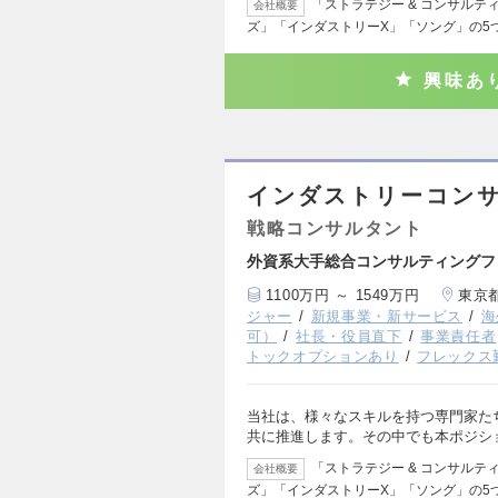
「ストラテジー & コンサルテ
会社概要
ズ」「インダストリーX」「ソング」の5
興味あ
インダストリーコンサ
戦略コンサルタント
外資系大手総合コンサルティングフ
1100万円 ～ 1549万円
東京
ジャー
新規事業・新サービス
海
可）
社長・役員直下
事業責任者
トックオプションあり
フレックス
当社は、様々なスキルを持つ専門家た
共に推進します。その中でも本ポジシ
「ストラテジー & コンサルテ
会社概要
ズ」「インダストリーX」「ソング」の5