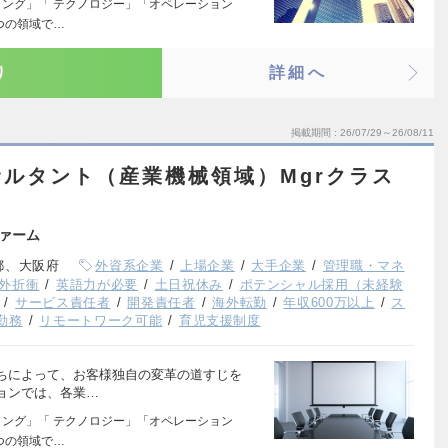
ィング」「 テクノロジー」「オペレーション
つの領域で…
り
詳細へ
掲載期間
26/07/29～26/08/11
ルタント（産業機械領域）Mgrクラス
ァーム
都、大阪府
外資系企業
上場企業
大手企業
管理職・マネ
外折衝
英語力が必要
土日祝休み
ポテンシャル採用（未経験
サービス責任者
開発責任者
海外転勤
年収600万以上
ス
勤務
リモートワーク可能
育児支援制度
ちによって、お客様独自の変革の道すじを
ョンでは、各業…
ィング」「 テクノロジー」「オペレーション
つの領域で…