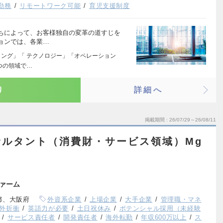
勤務
リモートワーク可能
育児支援制度
ちによって、お客様独自の変革の道すじを
ョンでは、各業…
ィング」「 テクノロジー」「オペレーション
つの領域で…
り
詳細へ
掲載期間
26/07/29～26/08/11
サルタント（消費財・サービス領域）Mg
ァーム
都、大阪府
外資系企業
上場企業
大手企業
管理職・マネ
外折衝
英語力が必要
土日祝休み
ポテンシャル採用（未経験
サービス責任者
開発責任者
海外転勤
年収600万以上
ス