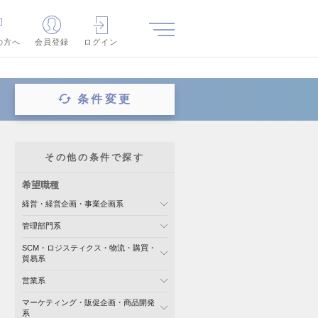
の方へ
会員登録
ログイン
条件変更
その他の条件で探す
希望職種
経営・経営企画・事業企画系
管理部門系
SCM・ロジスティクス・物流・購買・
貿易系
営業系
マーケティング・販促企画・商品開発
系