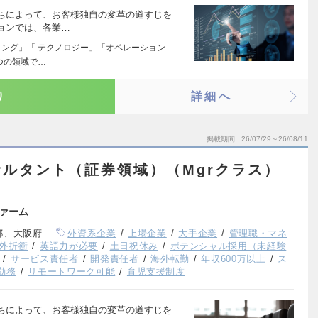
ちによって、お客様独自の変革の道すじを
ョンでは、各業…
ィング」「 テクノロジー」「オペレーション
つの領域で…
り
詳細へ
掲載期間
26/07/29～26/08/11
ルタント（証券領域）（Mgrクラス）
ァーム
都、大阪府
外資系企業
上場企業
大手企業
管理職・マネ
外折衝
英語力が必要
土日祝休み
ポテンシャル採用（未経験
サービス責任者
開発責任者
海外転勤
年収600万以上
ス
勤務
リモートワーク可能
育児支援制度
ちによって、お客様独自の変革の道すじを