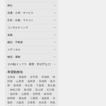
商社
流通・小売・サービス
広告・出版・マスコミ
コンサルティング
金融
建設・不動産
メディカル
物流・運輸
その他(インフラ・教育・官公庁など)
希望勤務地
北海道
青森県
岩手県
宮城県
秋
田県
山形県
福島県
茨城県
栃木
県
群馬県
埼玉県
千葉県
東京都
神奈川県
新潟県
富山県
石川県
福井県
山梨県
長野県
岐阜県
静岡県
愛知県
三重県
滋賀県
京
都府
大阪府
兵庫県
奈良県
和歌