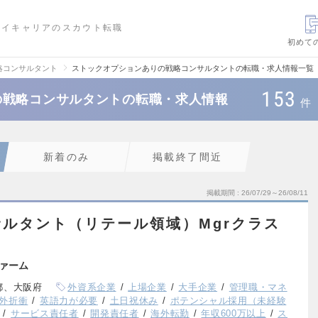
ハイキャリアのスカウト転職
初めて
略コンサルタント
ストックオプションありの戦略コンサルタントの転職・求人情報一覧
153
の戦略コンサルタントの転職・求人情報
件
新着のみ
掲載終了間近
掲載期間
26/07/29～26/08/11
ルタント（リテール領域）Mgrクラス
ァーム
都、大阪府
外資系企業
上場企業
大手企業
管理職・マネ
外折衝
英語力が必要
土日祝休み
ポテンシャル採用（未経験
サービス責任者
開発責任者
海外転勤
年収600万以上
ス