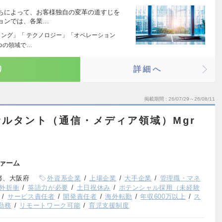
ちによって、お客様独自の変革の道すじを
ョンでは、各業…
ィング」「 テクノロジー」「オペレーション
つの領域で…
り
詳細へ
掲載期間
26/07/29～26/08/11
ルタント（通信・メディア領域）Mgr
ァーム
都、大阪府
外資系企業
上場企業
大手企業
管理職・マネ
外折衝
英語力が必要
土日祝休み
ポテンシャル採用（未経験
サービス責任者
開発責任者
海外転勤
年収600万以上
ス
勤務
リモートワーク可能
育児支援制度