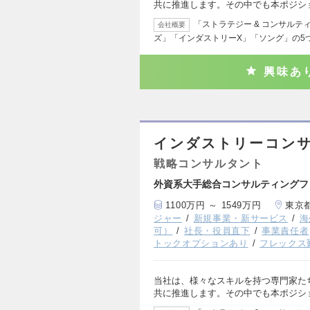
共に推進します。その中でも本ポジシ
「ストラテジー & コンサルテ
会社概要
ズ」「インダストリーX」「ソング」の5
興味あ
インダストリーコンサ
戦略コンサルタント
外資系大手総合コンサルティングフ
1100万円 ～ 1549万円
東京
ジャー
新規事業・新サービス
海
可）
社長・役員直下
事業責任者
トックオプションあり
フレックス
当社は、様々なスキルを持つ専門家た
共に推進します。その中でも本ポジシ