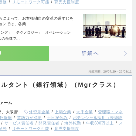
勤務
リモートワーク可能
育児支援制度
ちによって、お客様独自の変革の道すじを
ョンでは、各業…
ィング」「 テクノロジー」「オペレーション
つの領域で…
り
詳細へ
掲載期間
26/07/29～26/08/11
ルタント（銀行領域）（Mgrクラス）
ァーム
都、大阪府
外資系企業
上場企業
大手企業
管理職・マネ
外折衝
英語力が必要
土日祝休み
ポテンシャル採用（未経験
サービス責任者
開発責任者
海外転勤
年収600万以上
ス
勤務
リモートワーク可能
育児支援制度