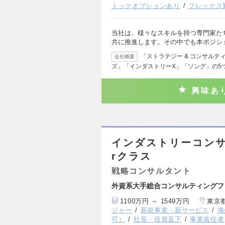
トックオプションあり
フレックス
当社は、様々なスキルを持つ専門家た
共に推進します。その中でも本ポジシ
「ストラテジー & コンサルテ
会社概要
ズ」「インダストリーX」「ソング」の5
興味あ
インダストリーコン
rクラス
戦略コンサルタント
外資系大手総合コンサルティングフ
1100万円 ～ 1549万円
東京
ジャー
新規事業・新サービス
海
可）
社長・役員直下
事業責任者