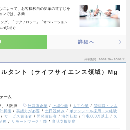
ちによって、お客様独自の変革の道すじを
ョンでは、各業…
ィング」「 テクノロジー」「オペレーション
つの領域で…
り
詳細へ
掲載期間
26/07/29～26/08/11
サルタント（ライフサイエンス領域）Mg
ァーム
都、大阪府
外資系企業
上場企業
大手企業
管理職・マネ
外折衝
英語力が必要
土日祝休み
ポテンシャル採用（未経験
サービス責任者
開発責任者
海外転勤
年収600万以上
ス
勤務
リモートワーク可能
育児支援制度