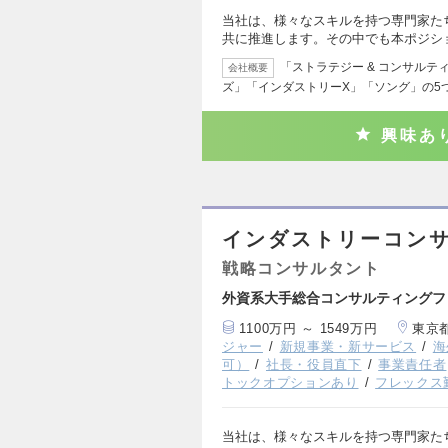
当社は、様々なスキルを持つ専門家た
共に推進します。その中でも本ポジシ
「ストラテジー & コンサルテ
会社概要
ズ」「インダストリーX」「ソング」の5
興味あ
インダストリーコンサ
戦略コンサルタント
外資系大手総合コンサルティングフ
1100万円 ～ 1549万円
東京
ジャー
新規事業・新サービス
海
可）
社長・役員直下
事業責任者
トックオプションあり
フレックス
当社は、様々なスキルを持つ専門家た