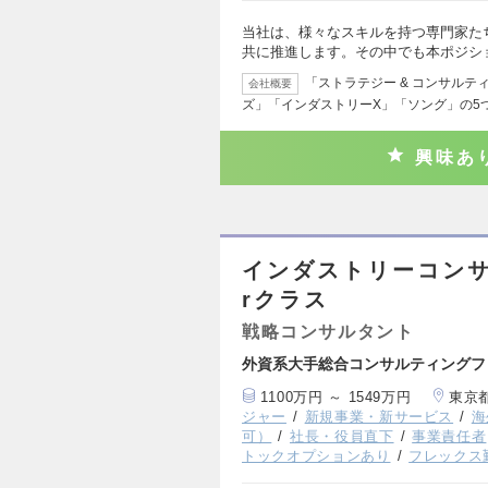
当社は、様々なスキルを持つ専門家た
共に推進します。その中でも本ポジシ
「ストラテジー & コンサルテ
会社概要
ズ」「インダストリーX」「ソング」の5
興味あ
インダストリーコン
rクラス
戦略コンサルタント
外資系大手総合コンサルティングフ
1100万円 ～ 1549万円
東京
ジャー
新規事業・新サービス
海
可）
社長・役員直下
事業責任者
トックオプションあり
フレックス