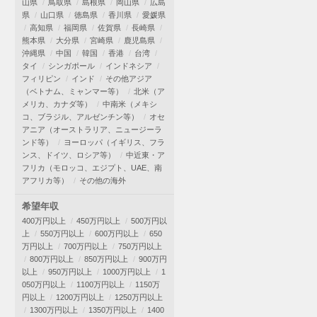
山県
鳥取県
島根県
岡山県
広島
県
山口県
徳島県
香川県
愛媛県
高知県
福岡県
佐賀県
長崎県
熊本県
大分県
宮崎県
鹿児島県
沖縄県
中国
韓国
香港
台湾
タイ
シンガポール
インドネシア
フィリピン
インド
その他アジア
（ベトナム、ミャンマー等）
北米（ア
メリカ、カナダ等）
中南米（メキシ
コ、ブラジル、アルゼンチン等）
オセ
アニア（オーストラリア、ニュージーラ
ンド等）
ヨーロッパ（イギリス、フラ
ンス、ドイツ、ロシア等）
中近東・ア
フリカ（モロッコ、エジプト、UAE、南
アフリカ等）
その他の海外
希望年収
400万円以上
450万円以上
500万円以
上
550万円以上
600万円以上
650
万円以上
700万円以上
750万円以上
800万円以上
850万円以上
900万円
以上
950万円以上
1000万円以上
1
050万円以上
1100万円以上
1150万
円以上
1200万円以上
1250万円以上
1300万円以上
1350万円以上
1400