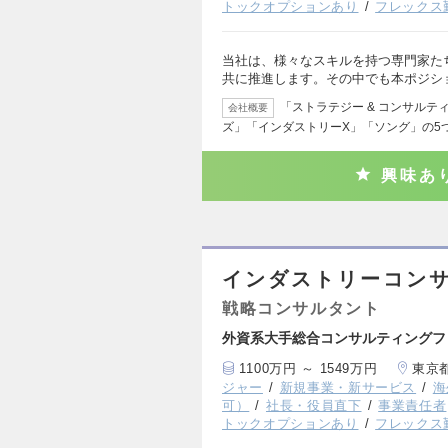
トックオプションあり
フレックス
当社は、様々なスキルを持つ専門家た
共に推進します。その中でも本ポジシ
「ストラテジー & コンサルテ
会社概要
ズ」「インダストリーX」「ソング」の5
興味あ
インダストリーコンサ
戦略コンサルタント
外資系大手総合コンサルティングフ
1100万円 ～ 1549万円
東京
ジャー
新規事業・新サービス
海
可）
社長・役員直下
事業責任者
トックオプションあり
フレックス