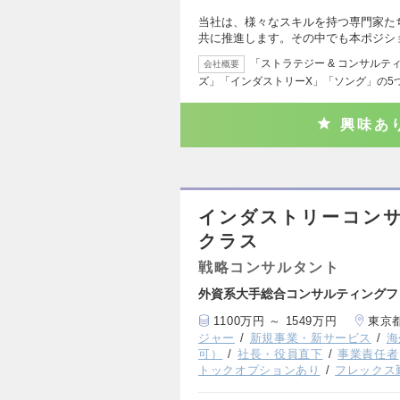
当社は、様々なスキルを持つ専門家た
共に推進します。その中でも本ポジシ
「ストラテジー & コンサルテ
会社概要
ズ」「インダストリーX」「ソング」の5
興味あ
インダストリーコンサ
クラス
戦略コンサルタント
外資系大手総合コンサルティングフ
1100万円 ～ 1549万円
東京
ジャー
新規事業・新サービス
海
可）
社長・役員直下
事業責任者
トックオプションあり
フレックス