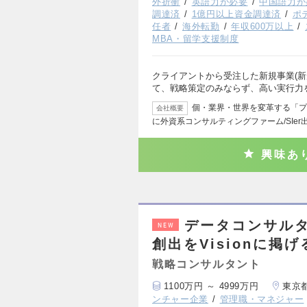
外折衝
英語力が必要
中国語力が
調達済
1億円以上資金調達済
ポ
任者
海外転勤
年収600万以上
MBA・留学支援制度
クライアントから受注した新規事業(新
て、戦略策定のみならず、高い実行力
個・業界・世界を変革する「プ
会社概要
に外資系コンサルティングファーム/SIer
興味あ
データコンサルタン
NEW
創出をVisionに掲
戦略コンサルタント
1100万円 ～ 4999万円
東京
ンチャー企業
管理職・マネジャー