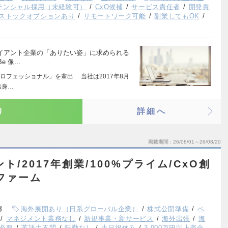
テンシャル採用（未経験可）
CxO候補
サービス責任者
開発責
ストックオプションあり
リモートワーク可能
副業してもOK
ライアント企業の「ありたい姿」に求められる
e 像…
ロフェッショナル」を輩出 当社は2017年8月
出身…
り
詳細へ
掲載期間
26/08/01～26/08/20
ト/2017年創業/100%プライム/CxO創
るファーム
都
海外展開あり（日系グローバル企業）
株式公開準備
ベ
マネジメント業務なし
新規事業・新サービス
海外出張
海
必要
英語力不問
転勤なし
土日祝休み
3,000万円以上資金