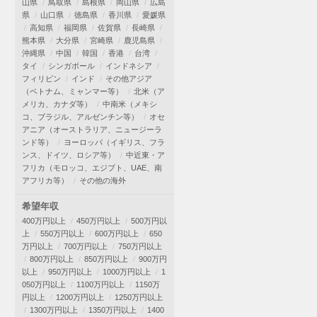
山県
鳥取県
島根県
岡山県
広島
県
山口県
徳島県
香川県
愛媛県
高知県
福岡県
佐賀県
長崎県
熊本県
大分県
宮崎県
鹿児島県
沖縄県
中国
韓国
香港
台湾
タイ
シンガポール
インドネシア
フィリピン
インド
その他アジア
（ベトナム、ミャンマー等）
北米（ア
メリカ、カナダ等）
中南米（メキシ
コ、ブラジル、アルゼンチン等）
オセ
アニア（オーストラリア、ニュージーラ
ンド等）
ヨーロッパ（イギリス、フラ
ンス、ドイツ、ロシア等）
中近東・ア
フリカ（モロッコ、エジプト、UAE、南
アフリカ等）
その他の海外
希望年収
400万円以上
450万円以上
500万円以
上
550万円以上
600万円以上
650
万円以上
700万円以上
750万円以上
800万円以上
850万円以上
900万円
以上
950万円以上
1000万円以上
1
050万円以上
1100万円以上
1150万
円以上
1200万円以上
1250万円以上
1300万円以上
1350万円以上
1400