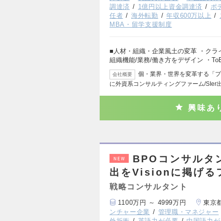
調達済
1億円以上資金調達済
ポ
任者
海外転勤
年収600万以上
MBA・留学支援制度
■人材・組織・企業風土の変革 ・ク
組織機能/業務/働き方をデザイン ・ToB
個・業界・世界を変革する「プ
会社概要
に外資系コンサルティングファーム/SIer
興味あ
BPOコンサルタン
NEW
出をVisionに掲げ
戦略コンサルタント
1100万円 ～ 4999万円
東京
ンチャー企業
管理職・マネジャー
外折衝
英語力が必要
中国語力が