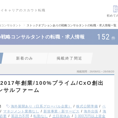
ハイキャリアのスカウト転職
初めて
略コンサルタント
ストックオプションありの戦略コンサルタントの転職・求人情報一覧
152
の戦略コンサルタントの転職・求人情報
件
新着のみ
掲載終了間近
掲載期間
26/08/01～26/08/20
2017年創業/100%プライム/CxO創出
コンサルファーム
都
海外展開あり（日系グローバル企業）
株式公開準備
ベ
マネジメント業務なし
新規事業・新サービス
海外出張
海
必要
英語力不問
転勤なし
土日祝休み
3,000万円以上資金