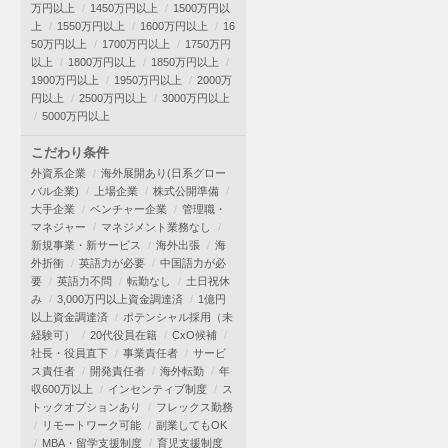
万円以上
1450万円以上
1500万円以
上
1550万円以上
1600万円以上
16
50万円以上
1700万円以上
1750万円
以上
1800万円以上
1850万円以上
1900万円以上
1950万円以上
2000万
円以上
2500万円以上
3000万円以上
5000万円以上
こだわり条件
外資系企業
海外展開あり(日系グロー
バル企業)
上場企業
株式公開準備
大手企業
ベンチャー企業
管理職・
マネジャー
マネジメント業務なし
新規事業・新サービス
海外出張
海
外折衝
英語力が必要
中国語力が必
要
英語力不問
転勤なし
土日祝休
み
3,000万円以上資金調達済
1億円
以上資金調達済
ポテンシャル採用（未
経験可）
20代役員在籍
CxO候補
社長・役員直下
事業責任者
サービ
ス責任者
開発責任者
海外転勤
年
収600万以上
インセンティブ制度
ス
トックオプションあり
フレックス勤務
リモートワーク可能
副業してもOK
MBA・留学支援制度
育児支援制度