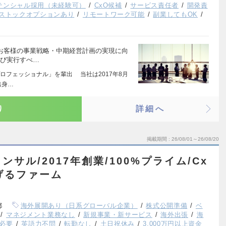
テンシャル採用（未経験可）
CxO候補
サービス責任者
開発責
ストックオプションあり
リモートワーク可能
副業してもOK
 お客様の事業戦略・中期経営計画の実現に向
よび実行すべ…
ロフェッショナル」を輩出 当社は2017年8月
出身…
り
詳細へ
掲載期間
26/08/01～26/08/20
サル/2017年創業/100%プライム/Cx
掲げるファーム
都
海外展開あり（日系グローバル企業）
株式公開準備
ベ
マネジメント業務なし
新規事業・新サービス
海外出張
海
必要
英語力不問
転勤なし
土日祝休み
3,000万円以上資金