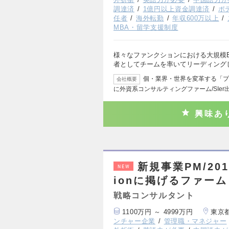
調達済
1億円以上資金調達済
ポ
任者
海外転勤
年収600万以上
MBA・留学支援制度
様々なファンクションにおける大規模B
者としてチームを率いてリーディング
個・業界・世界を変革する「プ
会社概要
に外資系コンサルティングファーム/SIer
興味あ
新規事業PM/20
NEW
ionに掲げるファーム
戦略コンサルタント
1100万円 ～ 4999万円
東京
ンチャー企業
管理職・マネジャー