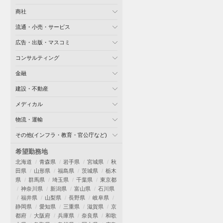
商社
流通・小売・サービス
広告・出版・マスコミ
コンサルティング
金融
建設・不動産
メディカル
物流・運輸
その他(インフラ・教育・官公庁など)
希望勤務地
北海道
青森県
岩手県
宮城県
秋
田県
山形県
福島県
茨城県
栃木
県
群馬県
埼玉県
千葉県
東京都
神奈川県
新潟県
富山県
石川県
福井県
山梨県
長野県
岐阜県
静岡県
愛知県
三重県
滋賀県
京
都府
大阪府
兵庫県
奈良県
和歌