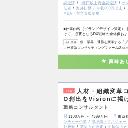
調達済
1億円以上資金調達済
ポ
任者
海外転勤
年収600万以上
MBA・留学支援制度
■仕事内容（グランドデザイン策定）
けて、必要となるDX戦略の全体像お
個・業界・世界を変革する「プ
会社概要
に外資系コンサルティングファーム/SIer
興味あ
人材・組織変革コン
NEW
O創出をVisionに
戦略コンサルタント
1100万円 ～ 4999万円
東京
ンチャー企業
管理職・マネジャー
外折衝
英語力が必要
中国語力が