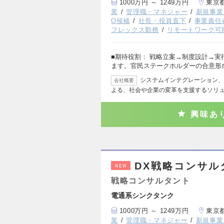
1000万円 ～ 1249万円
東京
業
管理職・マネジャー
新規事業
O候補
社長・役員直下
事業責任
フレックス勤務
リモートワーク可
■期待役割： 戦略立案→制度設計→実
ます。官民ステークホルダーの合意形
システムインテグレーション、
会社概要
よる、社会や企業の変革を支援するソリ
興味あ
DX戦略コンサル
NEW
戦略コンサルタント
電通系シンクタンク
1000万円 ～ 1249万円
東京
業
管理職・マネジャー
新規事業