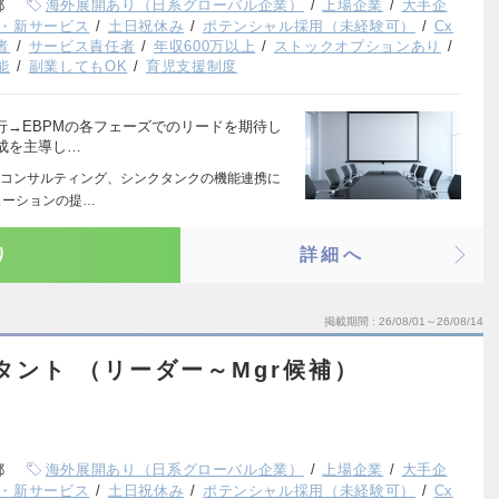
都
海外展開あり（日系グローバル企業）
上場企業
大手企
・新サービス
土日祝休み
ポテンシャル採用（未経験可）
Cx
者
サービス責任者
年収600万以上
ストックオプションあり
能
副業してもOK
育児支援制度
行→EBPMの各フェーズでのリードを期待し
成を主導し…
コンサルティング、シンクタンクの機能連携に
ューションの提…
り
詳細へ
掲載期間
26/08/01～26/08/14
タント （リーダー～Mgr候補）
都
海外展開あり（日系グローバル企業）
上場企業
大手企
・新サービス
土日祝休み
ポテンシャル採用（未経験可）
Cx