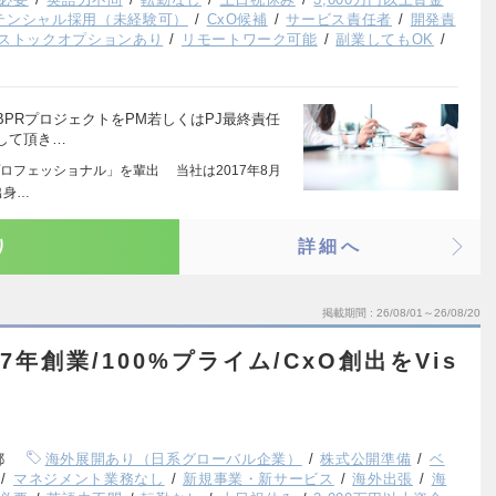
テンシャル採用（未経験可）
CxO候補
サービス責任者
開発責
ストックオプションあり
リモートワーク可能
副業してもOK
PRプロジェクトをPM若しくはPJ最終責任
して頂き…
ロフェッショナル」を輩出 当社は2017年8月
出身…
り
詳細へ
掲載期間
26/08/01～26/08/20
17年創業/100%プライム/CxO創出をVis
都
海外展開あり（日系グローバル企業）
株式公開準備
ベ
マネジメント業務なし
新規事業・新サービス
海外出張
海