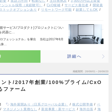
必要
英語力不問
転勤なし
土日祝休み
3,000万円以上資金
テンシャル採用（未経験可）
CxO候補
サービス責任者
開発責
ストックオプションあり
リモートワーク可能
副業してもOK
規サービス/プロダクト)プロジェクトについ
を武器に…
ロフェッショナル」を輩出 当社は2017年8月
出身…
り
詳細へ
掲載期間
26/08/01～26/08/20
ト/2017年創業/100%プライム/CxO
げるファーム
都
海外展開あり（日系グローバル企業）
株式公開準備
ベ
マネジメント業務なし
新規事業・新サービス
海外出張
海