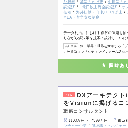
外折衝
英語力が必要
中国語力が
調達済
1億円以上資金調達済
ポ
任者
海外転勤
年収600万以上
MBA・留学支援制度
データ利活用における顧客の課題を抽
しながら解決策を提案・設計していただ
個・業界・世界を変革する「プ
会社概要
に外資系コンサルティングファーム/SIer
興味あ
DXアーキテクト/
NEW
をVisionに掲げる
戦略コンサルタント
1100万円 ～ 4999万円
東京
ンチャー企業
管理職・マネジャー