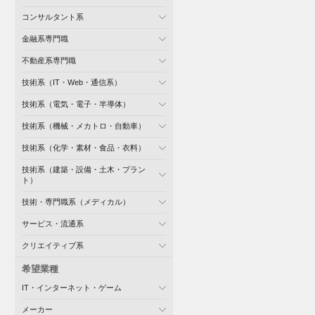
コンサルタント系
金融系専門職
不動産系専門職
技術系（IT・Web・通信系）
技術系（電気・電子・半導体）
技術系（機械・メカトロ・自動車）
技術系（化学・素材・食品・衣料）
技術系（建築・設備・土木・プラン
ト）
技術・専門職系（メディカル）
サービス・流通系
クリエイティブ系
希望業種
IT・インターネット・ゲーム
メーカー