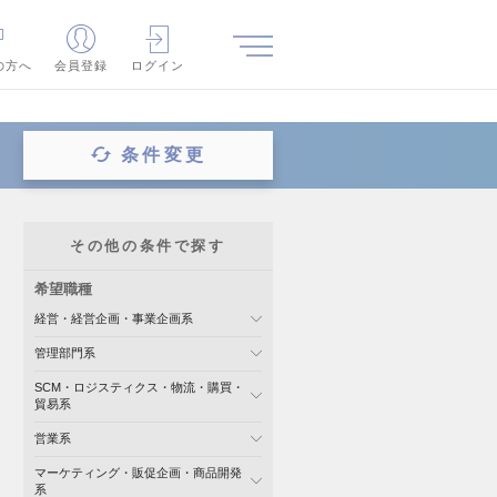
の方へ
会員登録
ログイン
条件変更
その他の条件で探す
希望職種
経営・経営企画・事業企画系
管理部門系
SCM・ロジスティクス・物流・購買・
貿易系
営業系
マーケティング・販促企画・商品開発
系