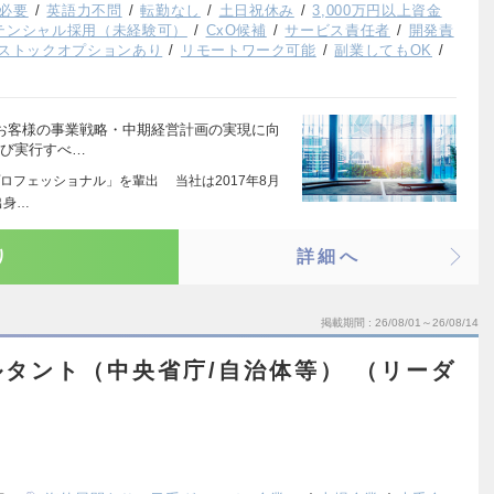
必要
英語力不問
転勤なし
土日祝休み
3,000万円以上資金
テンシャル採用（未経験可）
CxO候補
サービス責任者
開発責
ストックオプションあり
リモートワーク可能
副業してもOK
 お客様の事業戦略・中期経営計画の実現に向
よび実行すべ…
ロフェッショナル」を輩出 当社は2017年8月
出身…
り
詳細へ
掲載期間
26/08/01～26/08/14
タント（中央省庁/自治体等） （リーダ