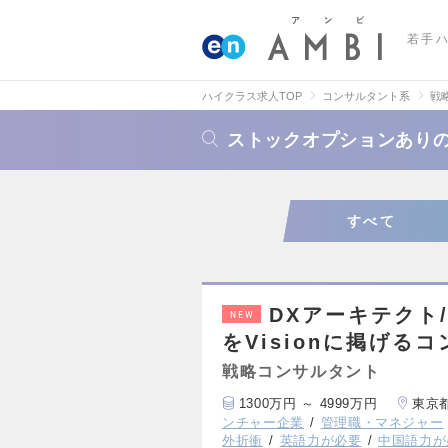
若手
ハイクラス求人TOP
コンサルタント系
戦
ストックオプションあり
すべて
DXアーキテクト/
NEW
をVisionに掲げる
戦略コンサルタント
1300万円 ～ 4999万円
東京
ンチャー企業
管理職・マネジャー
外折衝
英語力が必要
中国語力が