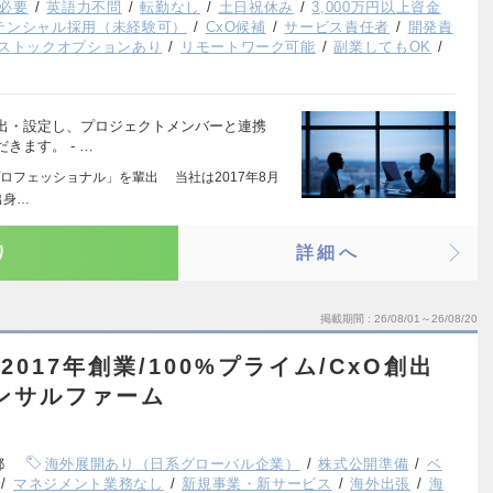
必要
英語力不問
転勤なし
土日祝休み
3,000万円以上資金
テンシャル採用（未経験可）
CxO候補
サービス責任者
開発責
ストックオプションあり
リモートワーク可能
副業してもOK
出・設定し、プロジェクトメンバーと連携
きます。 - …
ロフェッショナル」を輩出 当社は2017年8月
出身…
り
詳細へ
掲載期間
26/08/01～26/08/20
2017年創業/100%プライム/CxO創出
コンサルファーム
都
海外展開あり（日系グローバル企業）
株式公開準備
ベ
マネジメント業務なし
新規事業・新サービス
海外出張
海