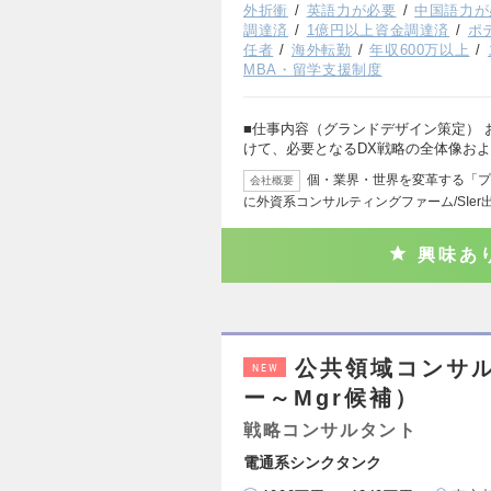
外折衝
英語力が必要
中国語力が
調達済
1億円以上資金調達済
ポ
任者
海外転勤
年収600万以上
MBA・留学支援制度
■仕事内容（グランドデザイン策定）
けて、必要となるDX戦略の全体像お
個・業界・世界を変革する「プ
会社概要
に外資系コンサルティングファーム/SIer
興味あ
公共領域コンサル
NEW
ー～Mgr候補）
戦略コンサルタント
電通系シンクタンク