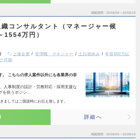
掲載期間
26/08/06～26/08/19
組織コンサルタント（マネージャー候
～1554万円）
都
上場企業
管理職・マネジャー
土日祝休み
年収600万以
ク可能
す。 こちらの求人案件以外にも各業界の非
に、人事制度の設計・労務対応・採用支援な
グを担うポジシ…
きましてはご面談時にお伝え致します。
り
詳細へ
掲載期間
26/08/06～26/08/19