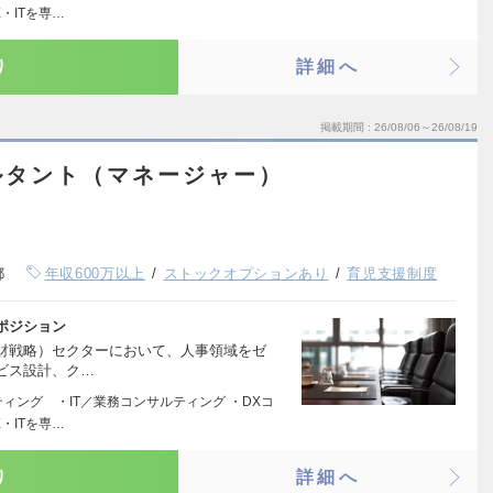
・ITを専…
り
詳細へ
掲載期間
26/08/06～26/08/19
ルタント（マネージャー）
都
年収600万以上
ストックオプションあり
育児支援制度
ポジション
人財戦略）セクターにおいて、人事領域をゼ
ビス設計、ク…
ィング ・IT／業務コンサルティング ・DXコ
・ITを専…
り
詳細へ