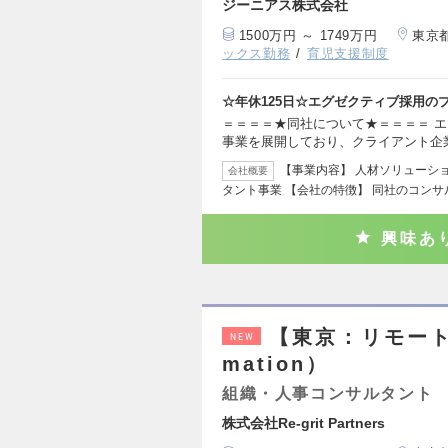
ジーニアス株式会社
1500万円 ～ 1749万円
東京
ックス勤務
育児支援制度
☆年休125日☆エグゼクティブ採用の
＝＝＝＝★同社について★＝＝＝＝ 
事業を展開しており、クライアント企
【事業内容】 人材ソリューシ
会社概要
タント事業 【会社の特徴】 同社のコン
興味あ
【東京：リモート】
NEW
mation）
組織・人事コンサルタント
株式会社Re-grit Partners