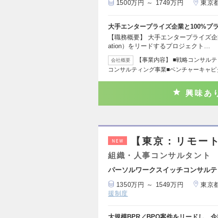
1500万円 ～ 1749万円
東京
大手エンタープライズ企業と100%プ
【職務概要】 大手エンタープライズ企業に
ation）をリードするプロジェクト…
【事業内容】 ■戦略コンサルテ
会社概要
コンサルティング事業■ベンチャーキャピ
興味あ
【東京：リモー
NEW
組織・人事コンサルタント
パーソルワークスイッチコンサルテ
1350万円 ～ 1549万円
東京
援制度
大規模BPR／BPO案件をリードし、