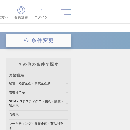
の方へ
会員登録
ログイン
覧
条件変更
その他の条件で探す
希望職種
経営・経営企画・事業企画系
管理部門系
SCM・ロジスティクス・物流・購買・
貿易系
営業系
マーケティング・販促企画・商品開発
系