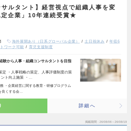
ンサルタント】経営視点で組織人事を変
定企業」10年連続受賞★
都
海外展開あり（日系グローバル企業）
土日祝休み
年収6
ートワーク可能
育児支援制度
未経験から人事・組織コンサルタントを目指
策定 ・人事戦略の策定、人事評価制度の策
メント向上施策 ・…
務 ・企業経営に関する教育・研修プログラム
界を良くする会…
り
詳細へ
掲載期間
26/08/06～26/08/19