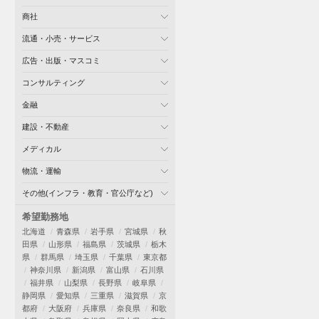
商社
流通・小売・サービス
広告・出版・マスコミ
コンサルティング
金融
建設・不動産
メディカル
物流・運輸
その他(インフラ・教育・官公庁など)
希望勤務地
北海道
青森県
岩手県
宮城県
秋
田県
山形県
福島県
茨城県
栃木
県
群馬県
埼玉県
千葉県
東京都
神奈川県
新潟県
富山県
石川県
福井県
山梨県
長野県
岐阜県
静岡県
愛知県
三重県
滋賀県
京
都府
大阪府
兵庫県
奈良県
和歌