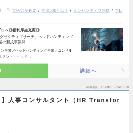
都
英語力が必要
年収600万以上
インセンティブ制度
フレ
プロへ◎福利厚生充実◎
エグゼクティブサーチ、ヘッドハンティング
業の新規事業開…
ョン事業／ヘッドハンティング事業／コンサル
サルタント・ヘッド…
り
詳細へ
掲載期間
26/08/06～26/08/19
人事コンサルタント（HR Transfor