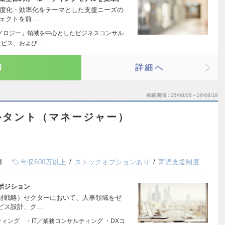
高度化・効率化をテーマとした支援ニーズの
ジェクトを前…
クノロジー」領域を中心としたビジネスコンサル
ービス、および…
り
詳細へ
掲載期間
26/08/06～26/08/19
ルタント（マネージャー）
都
年収600万以上
ストックオプションあり
育児支援制度
ポジション
人財戦略）セクターにおいて、人事領域をゼ
ビス設計、ク…
ィング ・IT／業務コンサルティング ・DXコ