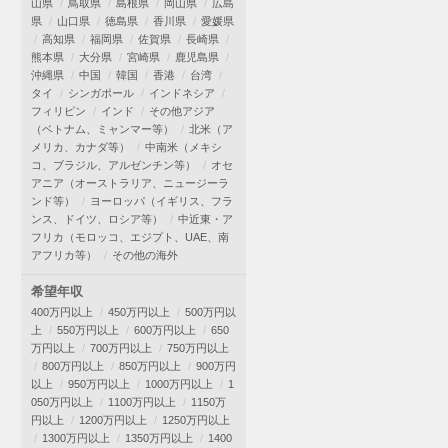
山県
鳥取県
島根県
岡山県
広島
県
山口県
徳島県
香川県
愛媛県
高知県
福岡県
佐賀県
長崎県
熊本県
大分県
宮崎県
鹿児島県
沖縄県
中国
韓国
香港
台湾
タイ
シンガポール
インドネシア
フィリピン
インド
その他アジア
（ベトナム、ミャンマー等）
北米（ア
メリカ、カナダ等）
中南米（メキシ
コ、ブラジル、アルゼンチン等）
オセ
アニア（オーストラリア、ニュージーラ
ンド等）
ヨーロッパ（イギリス、フラ
ンス、ドイツ、ロシア等）
中近東・ア
フリカ（モロッコ、エジプト、UAE、南
アフリカ等）
その他の海外
希望年収
400万円以上
450万円以上
500万円以
上
550万円以上
600万円以上
650
万円以上
700万円以上
750万円以上
800万円以上
850万円以上
900万円
以上
950万円以上
1000万円以上
1
050万円以上
1100万円以上
1150万
円以上
1200万円以上
1250万円以上
1300万円以上
1350万円以上
1400