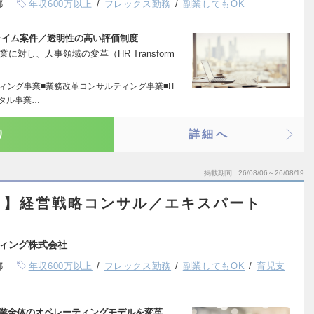
都
年収600万以上
フレックス勤務
副業してもOK
ライム案件／透明性の高い評価制度
対し、人事領域の変革（HR Transform
ィング事業■業務改革コンサルティング事業■IT
タル事業…
り
詳細へ
掲載期間
26/08/06～26/08/19
ト】経営戦略コンサル／エキスパート
ィング株式会社
都
年収600万以上
フレックス勤務
副業してもOK
育児支
企業全体のオペレーティングモデルを変革。