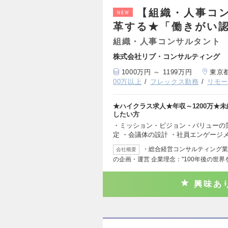
【組織・人事コ
NEW
革する★「働きがい認
組織・人事コンサルタント
株式会社リブ・コンサルティング
1000万円 ～ 1199万円
東京
00万以上
フレックス勤務
リモ
★ハイクラス求人★年収～1200万★
したい方
・ミッション・ビジョン・バリューの
定 ・会議体の設計 ・社員エンゲージ
・総合経営コンサルティング業
会社概要
の企画・運営 企業理念："100年後の世
興味あ