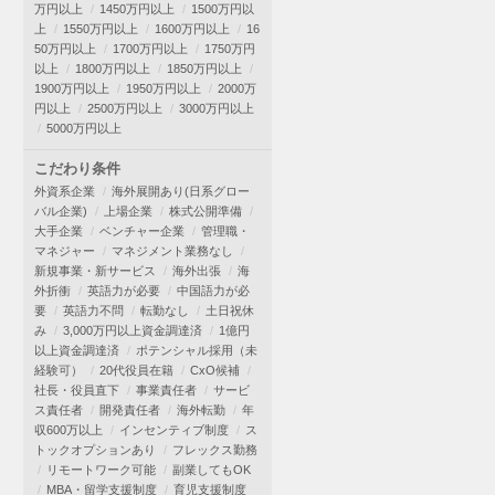
万円以上
1450万円以上
1500万円以
上
1550万円以上
1600万円以上
16
50万円以上
1700万円以上
1750万円
以上
1800万円以上
1850万円以上
1900万円以上
1950万円以上
2000万
円以上
2500万円以上
3000万円以上
5000万円以上
こだわり条件
外資系企業
海外展開あり(日系グロー
バル企業)
上場企業
株式公開準備
大手企業
ベンチャー企業
管理職・
マネジャー
マネジメント業務なし
新規事業・新サービス
海外出張
海
外折衝
英語力が必要
中国語力が必
要
英語力不問
転勤なし
土日祝休
み
3,000万円以上資金調達済
1億円
以上資金調達済
ポテンシャル採用（未
経験可）
20代役員在籍
CxO候補
社長・役員直下
事業責任者
サービ
ス責任者
開発責任者
海外転勤
年
収600万以上
インセンティブ制度
ス
トックオプションあり
フレックス勤務
リモートワーク可能
副業してもOK
MBA・留学支援制度
育児支援制度