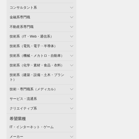
コンサルタント系
金融系専門職
不動産系専門職
技術系（IT・Web・通信系）
技術系（電気・電子・半導体）
技術系（機械・メカトロ・自動車）
技術系（化学・素材・食品・衣料）
技術系（建築・設備・土木・プラン
ト）
技術・専門職系（メディカル）
サービス・流通系
クリエイティブ系
希望業種
IT・インターネット・ゲーム
メーカー