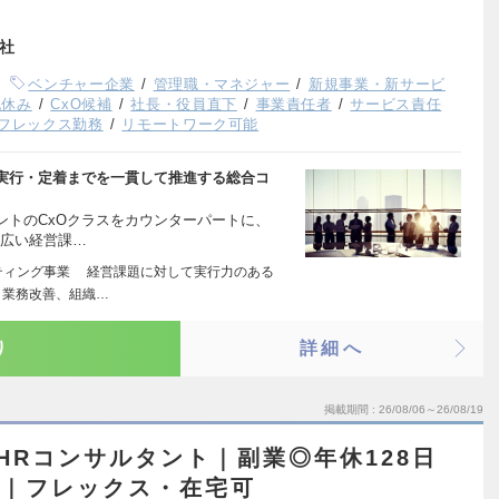
会社
ベンチャー企業
管理職・マネジャー
新規事業・新サービ
祝休み
CxO候補
社長・役員直下
事業責任者
サービス責任
フレックス勤務
リモートワーク可能
ら実行・定着までを一貫して推進する総合コ
ントのCxOクラスをカウンターパートに、
幅広い経営課…
ティング事業 経営課題に対して実行力のある
、業務改善、組織…
り
詳細へ
掲載期間
26/08/06～26/08/19
HRコンサルタント｜副業◎年休128日
中｜フレックス・在宅可