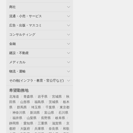
商社
流通・小売・サービス
広告・出版・マスコミ
コンサルティング
金融
建設・不動産
メディカル
物流・運輸
その他(インフラ・教育・官公庁など)
希望勤務地
北海道
青森県
岩手県
宮城県
秋
田県
山形県
福島県
茨城県
栃木
県
群馬県
埼玉県
千葉県
東京都
神奈川県
新潟県
富山県
石川県
福井県
山梨県
長野県
岐阜県
静岡県
愛知県
三重県
滋賀県
京
都府
大阪府
兵庫県
奈良県
和歌