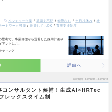
ベンチャー企業
英語力不問
転勤なし
土日祝休み
社
モートワーク可能
副業してもOK
育児支援制度
トの思考で、事業目標から逆算した採用計画や
イアントにご…
ーケティング
り
詳細へ
掲載期間
26/08/06～26/08/19
コンサルタント候補！生成AI×HRTec
フレックスタイム制