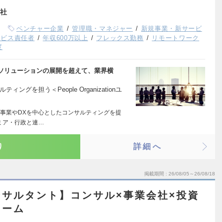
社
ベンチャー企業
管理職・マネジャー
新規事業・新サービ
ービス責任者
年収600万以上
フレックス勤務
リモートワーク
度
ソリューションの展開を超えて、業界横
グを担う＜People Organizationユ
事業やDXを中心としたコンサルティングを提
ミア・行政と連…
り
詳細へ
掲載期間
26/08/05～26/08/18
サルタント】コンサル×事業会社×投資
ァーム