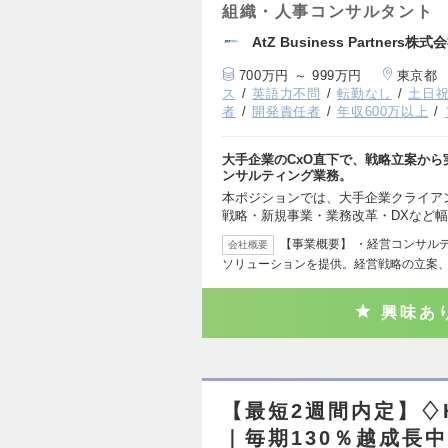
組織・人事コンサルタント
AtZ Business Partners株式
700万円 ～ 999万円
東京都
ス
英語力不問
転勤なし
土日
者
開発責任者
年収600万以上
大手企業のCxO直下で、戦略立案か
ンサルティング業務。
本ポジションでは、大手企業クライア
戦略・新規事業・業務改革・DXなど
【事業概要】 ・経営コンサル
会社概要
ソリューションを提供。経営戦略の立案
興味あ
【最短2週間内定】♢
｜毎期130％越成長