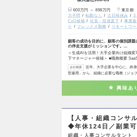
600万円 ～ 899万円
東京都
力不問
転勤なし
土日祝休み
3
CxO候補
社長・役員直下
事業責
り
フレックス勤務
リモートワー
顧客の成功を目的に、顧客の個別課題
の伴走支援がミッションです。…
＜生成AIを活用！大手企業向け組織
下マネージャー候補＞ ■職務概要 Sa
近年、大手企業を中心に、終身
会社概要
型雇用」から、組織に必要な職務（ジョ
興味あ
【人事・組織コンサ
◆年休124日／副業
組織・人事コンサルタント