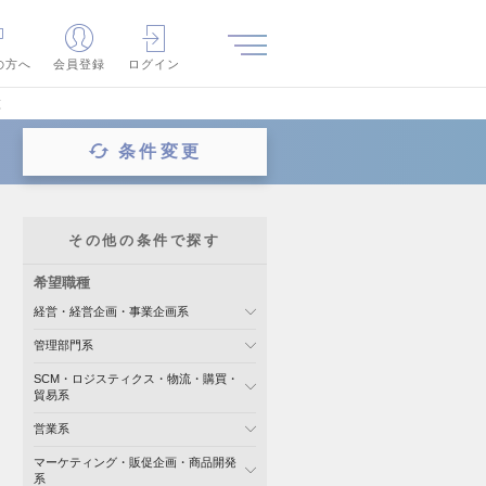
の方へ
会員登録
ログイン
覧
条件変更
その他の条件で探す
希望職種
経営・経営企画・事業企画系
管理部門系
SCM・ロジスティクス・物流・購買・
貿易系
営業系
マーケティング・販促企画・商品開発
系