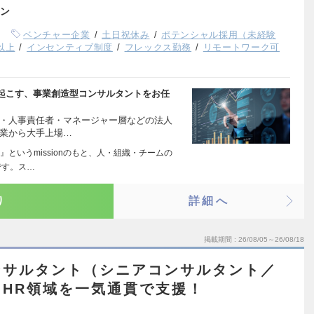
ン
ベンチャー企業
土日祝休み
ポテンシャル採用（未経験
以上
インセンティブ制度
フレックス勤務
リモートワーク可
起こす、事業創造型コンサルタントをお任
層・人事責任者・マネージャー層などの法人
企業から大手上場…
というmissionのもと、人・組織・チームの
です。ス…
り
詳細へ
掲載期間
26/08/05～26/08/18
ンサルタント（シニアコンサルタント／
HR領域を一気通貫で支援！