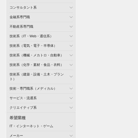
コンサルタント系
金融系専門職
不動産系専門職
技術系（IT・Web・通信系）
技術系（電気・電子・半導体）
技術系（機械・メカトロ・自動車）
技術系（化学・素材・食品・衣料）
技術系（建築・設備・土木・プラン
ト）
技術・専門職系（メディカル）
サービス・流通系
クリエイティブ系
希望業種
IT・インターネット・ゲーム
メーカー