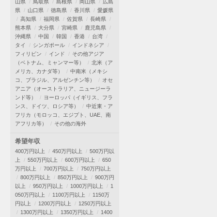
山県
鳥取県
島根県
岡山県
広島
県
山口県
徳島県
香川県
愛媛県
高知県
福岡県
佐賀県
長崎県
熊本県
大分県
宮崎県
鹿児島県
沖縄県
中国
韓国
香港
台湾
タイ
シンガポール
インドネシア
フィリピン
インド
その他アジア
（ベトナム、ミャンマー等）
北米（ア
メリカ、カナダ等）
中南米（メキシ
コ、ブラジル、アルゼンチン等）
オセ
アニア（オーストラリア、ニュージーラ
ンド等）
ヨーロッパ（イギリス、フラ
ンス、ドイツ、ロシア等）
中近東・ア
フリカ（モロッコ、エジプト、UAE、南
アフリカ等）
その他の海外
希望年収
400万円以上
450万円以上
500万円以
上
550万円以上
600万円以上
650
万円以上
700万円以上
750万円以上
800万円以上
850万円以上
900万円
以上
950万円以上
1000万円以上
1
050万円以上
1100万円以上
1150万
円以上
1200万円以上
1250万円以上
1300万円以上
1350万円以上
1400