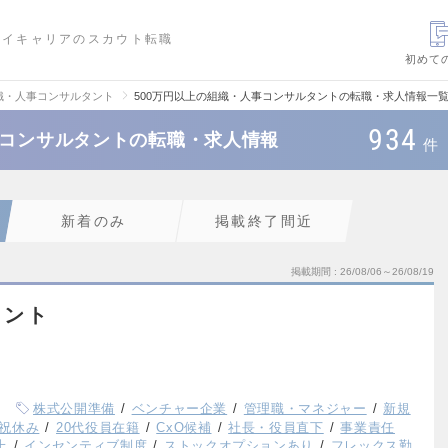
ハイキャリアのスカウト転職
初めて
織・人事コンサルタント
500万円以上の組織・人事コンサルタントの転職・求人情報一
934
事コンサルタントの転職・求人情報
件
新着のみ
掲載終了間近
掲載期間
26/08/06～26/08/19
タント
株式公開準備
ベンチャー企業
管理職・マネジャー
新規
祝休み
20代役員在籍
CxO候補
社長・役員直下
事業責任
上
インセンティブ制度
ストックオプションあり
フレックス勤