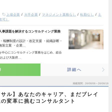
上場企業
大手企業
マネジメント業務なし
転勤なし
土
験可）
人事課題を解決するコンサルティング業務
・報酬制度の設計・改定支援 ・組織診断・
施策立案 ・企業…
を中心にコンサルティング業務をはじめ、総合
県および大阪府…
り
詳細へ
掲載期間
26/08/06～26/08/19
ンサル】あなたのキャリア、まだブレイ
織の変革に挑むコンサルタント