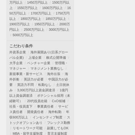
万円以上
1450万円以上
1500万円以
上
1550万円以上
1600万円以上
16
50万円以上
1700万円以上
1750万円
以上
1800万円以上
1850万円以上
1900万円以上
1950万円以上
2000万
円以上
2500万円以上
3000万円以上
5000万円以上
こだわり条件
外資系企業
海外展開あり(日系グロー
バル企業)
上場企業
株式公開準備
大手企業
ベンチャー企業
管理職・
マネジャー
マネジメント業務なし
新規事業・新サービス
海外出張
海
外折衝
英語力が必要
中国語力が必
要
英語力不問
転勤なし
土日祝休
み
3,000万円以上資金調達済
1億円
以上資金調達済
ポテンシャル採用（未
経験可）
20代役員在籍
CxO候補
社長・役員直下
事業責任者
サービ
ス責任者
開発責任者
海外転勤
年
収600万以上
インセンティブ制度
ス
トックオプションあり
フレックス勤務
リモートワーク可能
副業してもOK
MBA・留学支援制度
育児支援制度