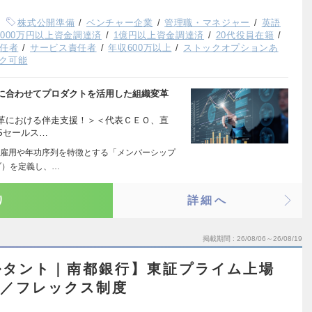
株式公開準備
ベンチャー企業
管理職・マネジャー
英語
,000万円以上資金調達済
1億円以上資金調達済
20代役員在籍
任者
サービス責任者
年収600万以上
ストックオプションあ
ク可能
に合わせてプロダクトを活用した組織変革
変革における伴走支援！＞＜代表ＣＥＯ、直
aSセールス…
雇用や年功序列を特徴とする「メンバーシップ
ブ）を定義し、…
り
詳細へ
掲載期間
26/08/06～26/08/19
ルタント｜南都銀行】東証プライム上場
可／フレックス制度