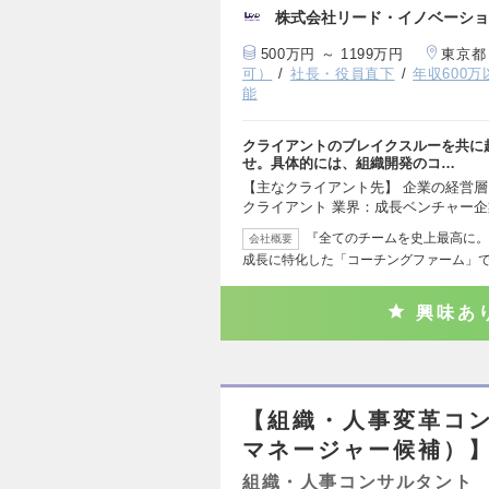
株式会社リード・イノベーショ
500万円 ～ 1199万円
東京都
可）
社長・役員直下
年収600万
能
クライアントのブレイクスルーを共に
せ。具体的には、組織開発のコ…
【主なクライアント先】 企業の経営
クライアント 業界：成長ベンチャー
『全てのチームを史上最高に。』
会社概要
成長に特化した「コーチングファーム」
興味あ
【組織・人事変革コ
マネージャー候補）】
組織・人事コンサルタント