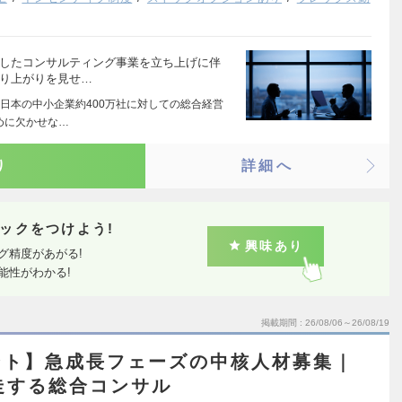
化したコンサルティング事業を立ち上げに伴
盛り上がりを見せ…
日本の中小企業約400万社に対しての総合経営
めに欠かせな…
り
詳細へ
ックをつけよう!
興味あり
グ精度があがる!
能性がわかる!
掲載期間
26/08/06～26/08/19
ント】急成長フェーズの中核人材募集｜
走する総合コンサル