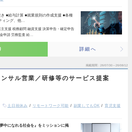
 ■給与計算 ■就業規則の作成支援 ■各種
ティング、他…
主支援 税務顧問 融資支援 決算申告・確定申告
金申請 労務監査 給…
り
詳細へ
掲載期間
26/07/30～26/08/12
コンサル営業／研修等のサービス提案
土日祝休み
リモートワーク可能
副業してもOK
育児支援
が夢中になれる社会を』をミッションに掲