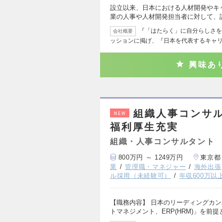
設立以来、日本における人材開発やキ
業の人事や人材開発担当者に対して、
『「はたらく」に自分らしさを
会社概要
ッションに掲げ、『日本を代表するキャ
興味あ
組織人事コンサル
NEW
福利厚生充実
組織・人事コンサルタント
800万円 ～ 1249万円
東京都
業
管理職・マネジャー
海外出張
ル採用（未経験可）
年収600万以
【職務内容】 日本のリーディングカン
トマネジメント、ERP(HRM)」を前