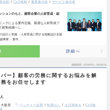
役員在籍
CxO候補
事業責任者
サービス責任者
ッションのもと、顧客企業の人材育成・組
リングによる要件定義、最適な人材育成プ
て顧客組織へし…
修の設計と実施 ・人材育成に関する戦略設計支援
援事業 ・要件…
り
詳細へ
掲載期間
26/08/05～26/08/18
ンバー】顧客の労務に関するお悩みを解
業務をお任せします
人
、大阪府
ベンチャー企業
転勤なし
土日祝休み
CxO候
者