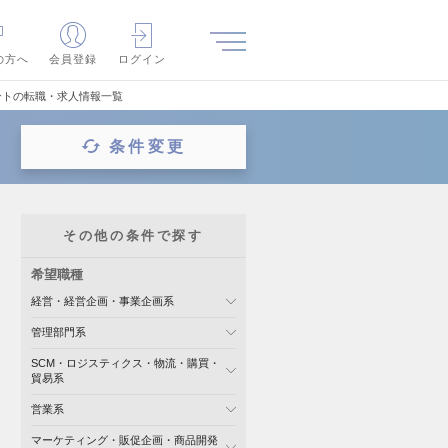
の方へ
会員登録
ログイン
ントの転職・求人情報一覧
条件変更
その他の条件で探す
希望職種
経営・経営企画・事業企画系
管理部門系
SCM・ロジスティクス・物流・購買・
貿易系
営業系
マーケティング・販促企画・商品開発