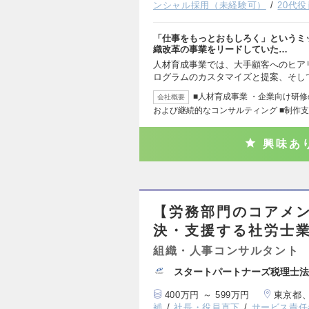
ンシャル採用（未経験可）
20代
「仕事をもっとおもしろく」というミ
織改革の事業をリードしていた…
人材育成事業では、大手顧客へのヒア
ログラムのカスタマイズと提案、そし
■人材育成事業 ・企業向け研
会社概要
および継続的なコンサルティング ■制作支
興味あ
【労務部門のコアメ
決・支援する社労士
組織・人事コンサルタント
スタートパートナーズ税理士法
400万円 ～ 599万円
東京都
補
社長・役員直下
サービス責任