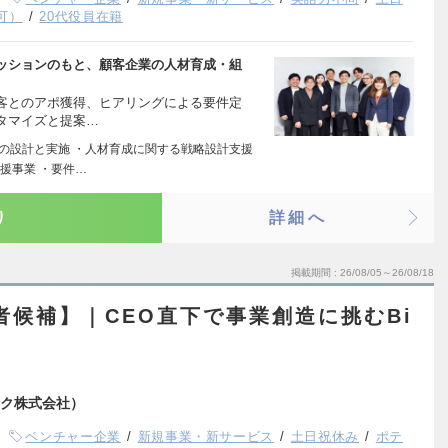
可）
20代役員在籍
ッションのもと、顧客企業の人材育成・組
客とのアポ獲得、ヒアリングによる要件定
タマイズと提案…
修の設計と実施 ・人材育成に関する戦略設計支援
援事業 ・要件…
り
詳細へ
掲載期間
26/08/05～26/08/18
者候補】｜CEO直下で事業創造に挑むBi
ク株式会社）
ベンチャー企業
新規事業・新サービス
土日祝休み
ポテ