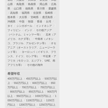
山県
鳥取県
島根県
岡山県
広島
県
山口県
徳島県
香川県
愛媛県
高知県
福岡県
佐賀県
長崎県
熊本県
大分県
宮崎県
鹿児島県
沖縄県
中国
韓国
香港
台湾
タイ
シンガポール
インドネシア
フィリピン
インド
その他アジア
（ベトナム、ミャンマー等）
北米（ア
メリカ、カナダ等）
中南米（メキシ
コ、ブラジル、アルゼンチン等）
オセ
アニア（オーストラリア、ニュージーラ
ンド等）
ヨーロッパ（イギリス、フラ
ンス、ドイツ、ロシア等）
中近東・ア
フリカ（モロッコ、エジプト、UAE、南
アフリカ等）
その他の海外
希望年収
400万円以上
450万円以上
500万円以
上
550万円以上
600万円以上
650
万円以上
700万円以上
750万円以上
800万円以上
850万円以上
900万円
以上
950万円以上
1000万円以上
1
050万円以上
1100万円以上
1150万
円以上
1200万円以上
1250万円以上