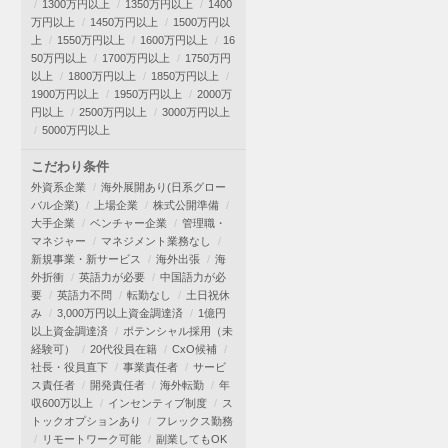
1300万円以上
1350万円以上
1400
万円以上
1450万円以上
1500万円以
上
1550万円以上
1600万円以上
16
50万円以上
1700万円以上
1750万円
以上
1800万円以上
1850万円以上
1900万円以上
1950万円以上
2000万
円以上
2500万円以上
3000万円以上
5000万円以上
こだわり条件
外資系企業
海外展開あり(日系グロー
バル企業)
上場企業
株式公開準備
大手企業
ベンチャー企業
管理職・
マネジャー
マネジメント業務なし
新規事業・新サービス
海外出張
海
外折衝
英語力が必要
中国語力が必
要
英語力不問
転勤なし
土日祝休
み
3,000万円以上資金調達済
1億円
以上資金調達済
ポテンシャル採用（未
経験可）
20代役員在籍
CxO候補
社長・役員直下
事業責任者
サービ
ス責任者
開発責任者
海外転勤
年
収600万以上
インセンティブ制度
ス
トックオプションあり
フレックス勤務
リモートワーク可能
副業してもOK