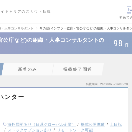
ハイキャリアのスカウト転職
初めて
織・人事コンサルタント
その他(インフラ・教育・官公庁など)の組織・人事コンサルタ
官公庁など)の組織・人事コンサルタントの
98
件
新着のみ
掲載終了間近
掲載期間
26/08/07～26/08/20
ハンター
海外展開あり（日系グローバル企業）
株式公開準備
土日祝
）
ストックオプションあり
リモートワーク可能