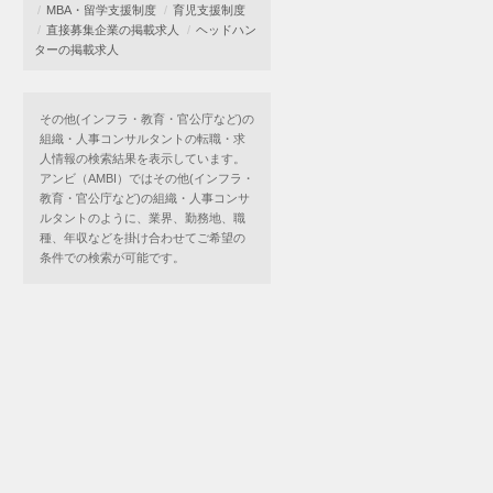
MBA・留学支援制度
育児支援制度
直接募集企業の掲載求人
ヘッドハン
ターの掲載求人
その他(インフラ・教育・官公庁など)の
組織・人事コンサルタントの転職・求
人情報の検索結果を表示しています。
アンビ（AMBI）ではその他(インフラ・
教育・官公庁など)の組織・人事コンサ
ルタントのように、業界、勤務地、職
種、年収などを掛け合わせてご希望の
条件での検索が可能です。