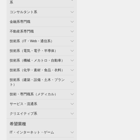
系
コンサルタント系
金融系専門職
不動産系専門職
技術系（IT・Web・通信系）
技術系（電気・電子・半導体）
技術系（機械・メカトロ・自動車）
技術系（化学・素材・食品・衣料）
技術系（建築・設備・土木・プラン
ト）
技術・専門職系（メディカル）
サービス・流通系
クリエイティブ系
希望業種
IT・インターネット・ゲーム