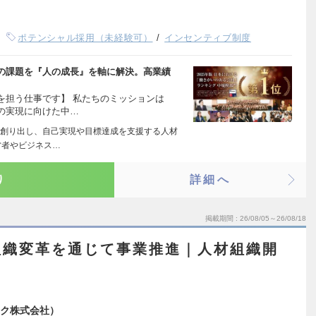
ポテンシャル採用（未経験可）
インセンティブ制度
の課題を『人の成長』を軸に解決。高業績
を担う仕事です】 私たちのミッションは
の実現に向けた中…
創り出し、自己実現や目標達成を支援する人材
営者やビジネス…
り
詳細へ
掲載期間
26/08/05～26/08/18
組織変革を通じて事業推進｜人材組織開
ク株式会社）