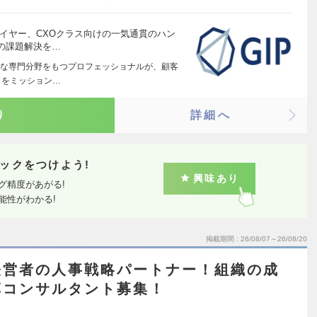
イヤー、CXOクラス向けの一気通貫のハン
の課題解決を…
な専門分野をもつプロフェッショナルが、顧客
とをミッション…
り
詳細へ
ックをつけよう!
興味あり
グ精度があがる!
能性がわかる!
掲載期間
26/08/07～26/08/20
経営者の人事戦略パートナー！組織の成
革コンサルタント募集！