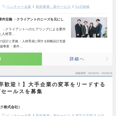
ベンチャー企業
新規事業・新サービス
CxO候補
要件定義 ・クライアントのニーズを元にし
 - クライアントへのヒアリングによる要件
た人材育…
修の設計と実施 ・人材育成に関する戦略設計支援
援事業 ・要件…
り
詳細へ
掲載期間
26/08/05～26/08/18
新卒歓迎！】大手企業の変革をリードする
グセールスを募集
ク株式会社）
ベンチャー企業
新規事業・新サービス
英語力不問
土日