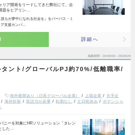
ャリア開発をリードしてきた弊社にて、企
課題をヒアリン…
 誰もが夢中になれる社会を』をパーパス・ミ
リア支援カンパ…
り
詳細へ
掲載期間
26/08/08～26/08/28
タント/グローバルPJ約70%/低離職率/
海外展開あり（日系グローバル企業）
上場企業
大手企
海外折衝
英語力が必要
転勤なし
土日祝休み
ポテンシャ
上
パニーを対象にHRソリューション「タレン
提とした…