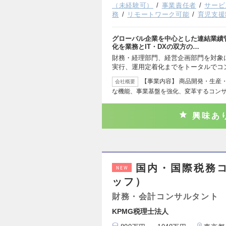
（未経験可）
事業責任者
サービ
務
リモートワーク可能
育児支援
グローバル企業を中心とした連結業績
化を業務とIT・DXの双方の…
財務・経理部門、経営企画部門を対象
実行、運用定着化までをトータルでコ
【事業内容】 商品開発・生産
会社概要
な機能、事業基盤を強化、変革するコンサ
興味あ
国内・国際税務
NEW
ッフ）
財務・会計コンサルタント
KPMG税理士法人