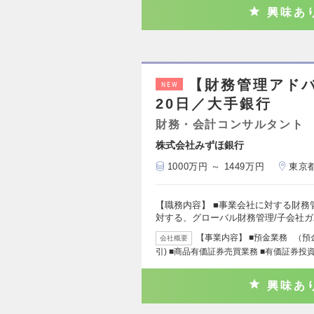
興味あ
【財務管理アド
NEW
20日／大手銀行
財務・会計コンサルタント
株式会社みずほ銀行
1000万円 ～ 1449万円
東京
【職務内容】 ■事業会社に対する財務
対する、グローバル財務管理/子会社
【事業内容】 ■預金業務 （預
会社概要
引) ■商品有価証券売買業務 ■有価証券投
興味あ