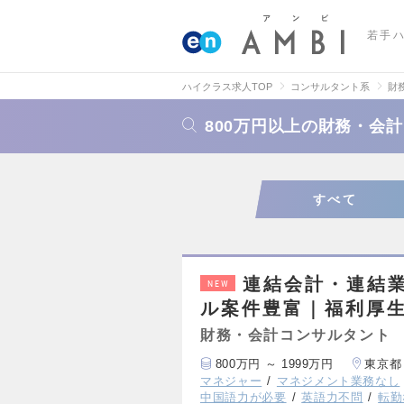
若手
ハイクラス求人TOP
コンサルタント系
財
800万円以上の財務・会
すべて
連結会計・連結
NEW
ル案件豊富｜福利厚
財務・会計コンサルタント
800万円 ～ 1999万円
東京都
マネジャー
マネジメント業務なし
中国語力が必要
英語力不問
転勤