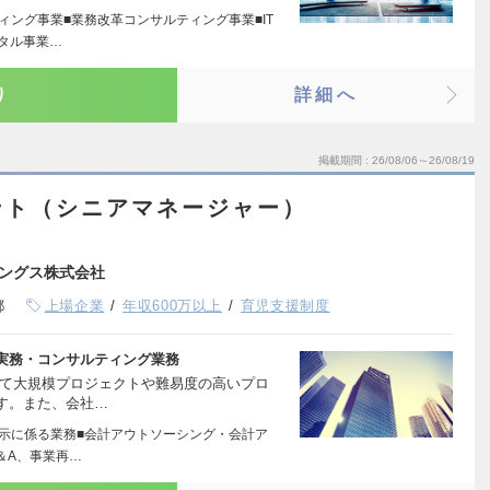
ィング事業■業務改革コンサルティング事業■IT
タル事業…
り
詳細へ
掲載期間
26/08/06～26/08/19
ント（シニアマネージャー）
ングス株式会社
都
上場企業
年収600万以上
育児支援制度
実務・コンサルティング業務
して大規模プロジェクトや難易度の高いプロ
す。また、会社…
開示に係る業務■会計アウトソーシング・会計ア
＆A、事業再…