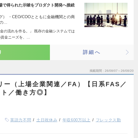
現場で得られた示唆をプロダクト開発へ接続
グ） ・CEO/COOとともに金融機関との商
Cの…
金の流れを作る。」 既存の金融システムでは
の資金ニーズを、…
り
詳細へ
掲載期間
26/08/07～26/08/20
リー（上場企業関連／FA）【日系FAS／
ート／働き方◎】
英語力不問
土日祝休み
年収600万以上
フレックス勤