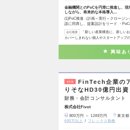
金融機関とのPoCを円滑に推進し、
しながら、将来的な本格導入…
(1)PoC推進（計画～実行～クロージン
談に同席し、提案設計をリード ・Po
「新しい産業構造に、新しいお
会社概要
カバーしきれない個人やスタートアップ
興味あ
FinTech企
NEW
りそなHD30億円出資
財務・会計コンサルタント
株式会社Fivot
800万円 ～ 1249万円
東京都
600万以上
フレックス勤務