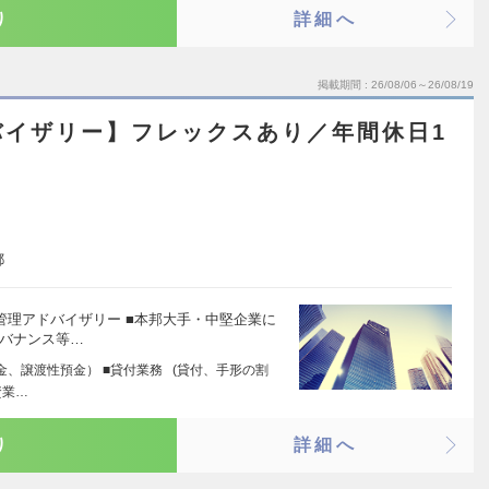
り
詳細へ
掲載期間
26/08/06～26/08/19
バイザリー】フレックスあり／年間休日1
都
管理アドバイザリー ■本邦大手・中堅企業に
ガバナンス等…
金、譲渡性預金） ■貸付業務 (貸付、手形の割
資業…
り
詳細へ