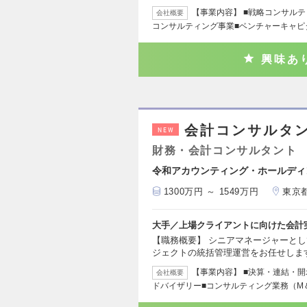
【事業内容】 ■戦略コンサルテ
会社概要
コンサルティング事業■ベンチャーキャピ
興味あ
会計コンサルタ
NEW
財務・会計コンサルタント
令和アカウンティング・ホールディ
1300万円 ～ 1549万円
東京
大手／上場クライアントに向けた会計
【職務概要】 シニアマネージャーと
ジェクトの統括管理運営をお任せしま
【事業内容】 ■決算・連結・
会社概要
ドバイザリー■コンサルティング業務（M