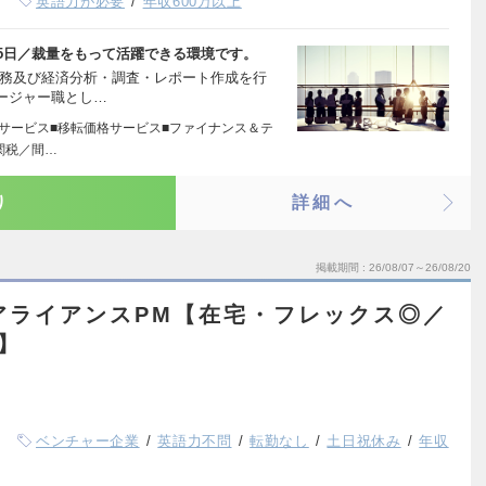
英語力が必要
年収600万以上
5日／裁量をもって活躍できる環境です。
財務及び経済分析・調査・レポート作成を行
ージャー職とし…
務サービス■移転価格サービス■ファイナンス＆テ
関税／間…
り
詳細へ
掲載期間
26/08/07～26/08/20
業のアライアンスPM【在宅・フレックス◎／
】
ベンチャー企業
英語力不問
転勤なし
土日祝休み
年収