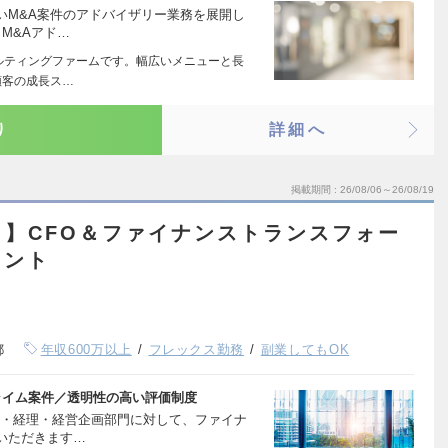
いM&A案件のアドバイザリー業務を展開し
M&Aアド…
サルティングファームです。幅広いメニューと長
顧客の成長ス…
り
詳細へ
掲載期間
26/08/06～26/08/19
】CFO＆ファイナンストランスフォー
タント
都
年収600万以上
フレックス勤務
副業してもOK
ライム案件／透明性の高い評価制度
務・経理・経営企画部門に対して、ファイナ
いただきます…