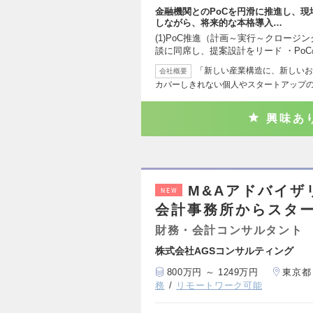
金融機関とのPoCを円滑に推進し、
しながら、将来的な本格導入…
(1)PoC推進（計画～実行～クロージン
談に同席し、提案設計をリード ・Po
「新しい産業構造に、新しいお
会社概要
カバーしきれない個人やスタートアップ
興味あ
M&Aアドバイザ
NEW
会計事務所からスタ
財務・会計コンサルタント
株式会社AGSコンサルティング
800万円 ～ 1249万円
東京都
務
リモートワーク可能