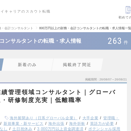
ハイキャリアのスカウト転職
初めて
務・会計コンサルタント
800万円以上の財務・会計コンサルタントの転職・求人情報一
263
計コンサルタントの転職・求人情報
件
新着のみ
掲載終了間近
掲載期間
26/08/07～26/08/21
業績管理領域コンサルタント｜グローバ
生・研修制度充実｜低離職率
海外展開あり（日系グローバル企業）
大手企業
管理職・
新規事業・新サービス
海外出張
海外折衝
英語力が必要
なし
土日祝休み
3,000万円以上資金調達済
ポテンシャル採用