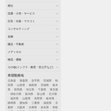
商社
流通・小売・サービス
広告・出版・マスコミ
コンサルティング
金融
建設・不動産
メディカル
物流・運輸
その他(インフラ・教育・官公庁など)
希望勤務地
北海道
青森県
岩手県
宮城県
秋
田県
山形県
福島県
茨城県
栃木
県
群馬県
埼玉県
千葉県
東京都
神奈川県
新潟県
富山県
石川県
福井県
山梨県
長野県
岐阜県
静岡県
愛知県
三重県
滋賀県
京
都府
大阪府
兵庫県
奈良県
和歌