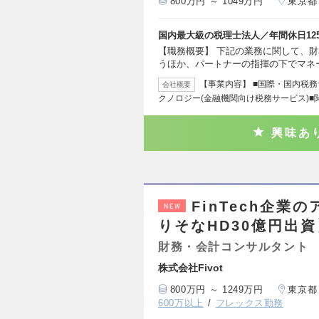
800万円 ～ 1049万円
東京都
国内最大級の税理士法人／年間休日12
【職務概要】 下記の業務に関して、
うほか、パートナーの指揮の下でマネ
【事業内容】 ■国際・国内税
会社概要
クノロジー(金融機関向け税務サービス)■
興味あ
FinTech企
NEW
りそなHD30億円出資
財務・会計コンサルタント
株式会社Fivot
800万円 ～ 1249万円
東京都
600万以上
フレックス勤務