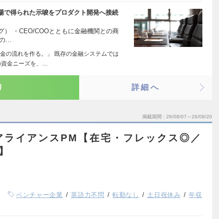
現場で得られた示唆をプロダクト開発へ接続
グ） ・CEO/COOとともに金融機関との商
Cの…
金の流れを作る。」 既存の金融システムでは
の資金ニーズを、…
り
詳細へ
掲載期間
26/08/07～26/08/20
業のアライアンスPM【在宅・フレックス◎／
】
ベンチャー企業
英語力不問
転勤なし
土日祝休み
年収