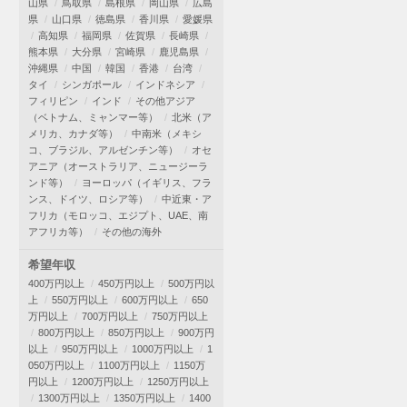
山県
鳥取県
島根県
岡山県
広島
県
山口県
徳島県
香川県
愛媛県
高知県
福岡県
佐賀県
長崎県
熊本県
大分県
宮崎県
鹿児島県
沖縄県
中国
韓国
香港
台湾
タイ
シンガポール
インドネシア
フィリピン
インド
その他アジア
（ベトナム、ミャンマー等）
北米（ア
メリカ、カナダ等）
中南米（メキシ
コ、ブラジル、アルゼンチン等）
オセ
アニア（オーストラリア、ニュージーラ
ンド等）
ヨーロッパ（イギリス、フラ
ンス、ドイツ、ロシア等）
中近東・ア
フリカ（モロッコ、エジプト、UAE、南
アフリカ等）
その他の海外
希望年収
400万円以上
450万円以上
500万円以
上
550万円以上
600万円以上
650
万円以上
700万円以上
750万円以上
800万円以上
850万円以上
900万円
以上
950万円以上
1000万円以上
1
050万円以上
1100万円以上
1150万
円以上
1200万円以上
1250万円以上
1300万円以上
1350万円以上
1400