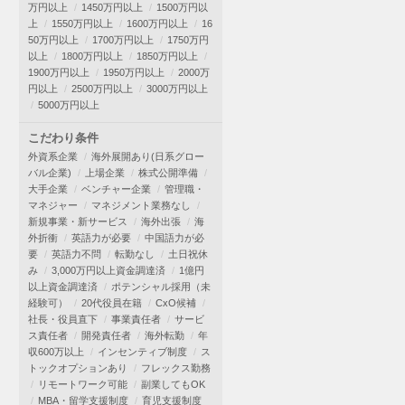
万円以上
1450万円以上
1500万円以
上
1550万円以上
1600万円以上
16
50万円以上
1700万円以上
1750万円
以上
1800万円以上
1850万円以上
1900万円以上
1950万円以上
2000万
円以上
2500万円以上
3000万円以上
5000万円以上
こだわり条件
外資系企業
海外展開あり(日系グロー
バル企業)
上場企業
株式公開準備
大手企業
ベンチャー企業
管理職・
マネジャー
マネジメント業務なし
新規事業・新サービス
海外出張
海
外折衝
英語力が必要
中国語力が必
要
英語力不問
転勤なし
土日祝休
み
3,000万円以上資金調達済
1億円
以上資金調達済
ポテンシャル採用（未
経験可）
20代役員在籍
CxO候補
社長・役員直下
事業責任者
サービ
ス責任者
開発責任者
海外転勤
年
収600万以上
インセンティブ制度
ス
トックオプションあり
フレックス勤務
リモートワーク可能
副業してもOK
MBA・留学支援制度
育児支援制度