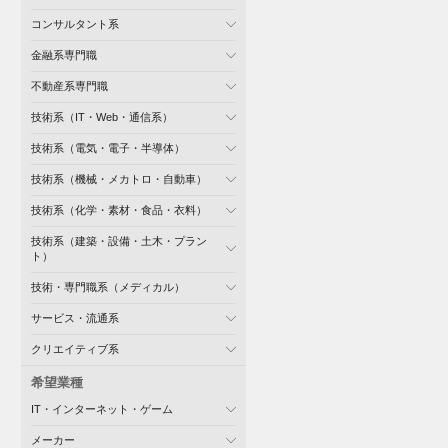
コンサルタント系
金融系専門職
不動産系専門職
技術系（IT・Web・通信系）
技術系（電気・電子・半導体）
技術系（機械・メカトロ・自動車）
技術系（化学・素材・食品・衣料）
技術系（建築・設備・土木・プラン
ト）
技術・専門職系（メディカル）
サービス・流通系
クリエイティブ系
希望業種
IT・インターネット・ゲーム
メーカー