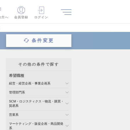
の方へ
会員登録
ログイン
覧
条件変更
その他の条件で探す
希望職種
経営・経営企画・事業企画系
管理部門系
SCM・ロジスティクス・物流・購買・
貿易系
営業系
マーケティング・販促企画・商品開発
系