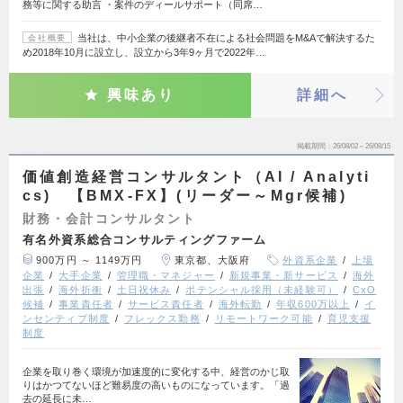
務等に関する助言 ・案件のディールサポート（同席…
当社は、中小企業の後継者不在による社会問題をM&Aで解決するた
会社概要
め2018年10月に設立し、設立から3年9ヶ月で2022年…
興味あり
詳細へ
掲載期間
26/08/02～26/08/15
価値創造経営コンサルタント（AI / Analyti
cs) 【BMX-FX】(リーダー～Mgr候補)
財務・会計コンサルタント
有名外資系総合コンサルティングファーム
900万円 ～ 1149万円
東京都、大阪府
外資系企業
上場
企業
大手企業
管理職・マネジャー
新規事業・新サービス
海外
出張
海外折衝
土日祝休み
ポテンシャル採用（未経験可）
CxO
候補
事業責任者
サービス責任者
海外転勤
年収600万以上
イ
ンセンティブ制度
フレックス勤務
リモートワーク可能
育児支援
制度
企業を取り巻く環境が加速度的に変化する中、経営のかじ取
りはかつてないほど難易度の高いものになっています。「過
去の延長に未…