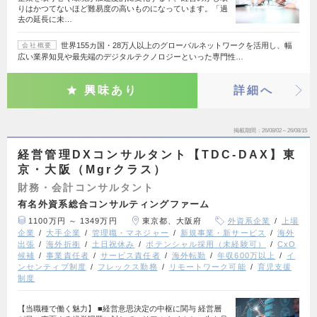
りはかつてないほど難易度の高いものになっています。「過
去の延長に未…
世界155カ国・28万人以上のグローバルネットワークを活用し、幅
会社概要
広い業界知見や最先端のデジタルテクノロジーといった専門性…
興味あり
詳細へ
掲載期間
26/08/02～26/08/15
経営管理DXコンサルタント【TDC-DAX】東
京・大阪（Mgrクラス）
財務・会計コンサルタント
有名外資系総合コンサルティングファーム
1100万円 ～ 1349万円
東京都、大阪府
外資系企業
上場
企業
大手企業
管理職・マネジャー
新規事業・新サービス
海外
出張
海外折衝
土日祝休み
ポテンシャル採用（未経験可）
CxO
候補
事業責任者
サービス責任者
海外転勤
年収600万以上
イ
ンセンティブ制度
フレックス勤務
リモートワーク可能
育児支援
制度
【当職種で働く魅力】 ■経営意思決定の中枢に関与 経営層