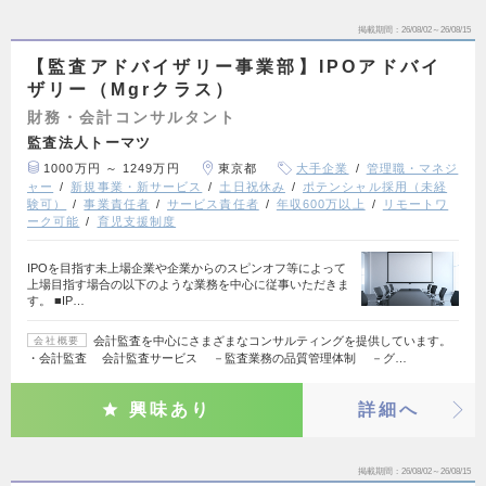
掲載期間
26/08/02～26/08/15
【監査アドバイザリー事業部】IPOアドバイ
ザリー（Mgrクラス）
財務・会計コンサルタント
監査法人トーマツ
1000万円 ～ 1249万円
東京都
大手企業
管理職・マネジ
ャー
新規事業・新サービス
土日祝休み
ポテンシャル採用（未経
験可）
事業責任者
サービス責任者
年収600万以上
リモートワ
ーク可能
育児支援制度
IPOを目指す未上場企業や企業からのスピンオフ等によって
上場目指す場合の以下のような業務を中心に従事いただきま
す。 ■IP…
会計監査を中心にさまざまなコンサルティングを提供しています。
会社概要
・会計監査 会計監査サービス －監査業務の品質管理体制 －グ…
興味あり
詳細へ
掲載期間
26/08/02～26/08/15