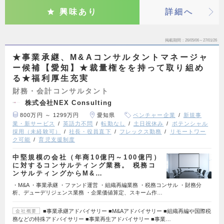
興味あり
詳細へ
掲載期間
26/05/06～27/01/26
★事業承継、M&Aコンサルタントマネージャ
ー候補【愛知】★裁量権をを持って取り組め
る★福利厚生充実
財務・会計コンサルタント
株式会社NEX Consulting
800万円 ～ 1299万円
愛知県
ベンチャー企業
新規事
業・新サービス
英語力不問
転勤なし
土日祝休み
ポテンシャル
採用（未経験可）
社長・役員直下
フレックス勤務
リモートワー
ク可能
育児支援制度
中堅規模の会社（年商10億円～100億円）
に対するコンサルティング業務。 税務コ
ンサルティングからM&…
・M&A ・事業承継 ・ファンド運営 ・組織再編業務 ・税務コンサル ・財務分
析、デューデリジェンス業務 ・企業価値算定、スキーム作…
■事業承継アドバイサリー ■M&Aアドバイサリー ■組織再編や国際税
会社概要
務などの特殊アドバイサリー ■事業再生アドバイサリー ■事業…