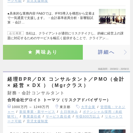
ーク可能
育児支援制度
●具体的な業務内容 FA&Oでは、IFRS導入を構想から定着ま
で一気通貫で支援します。 ・会計基準差異分析・影響額試
算 ・会計…
当社は、クライアントが適切にリスクテイクし、的確に経営上の課
会社概要
題に対応するためのサービスを幅広く提供することで、クライアン…
興味あり
詳細へ
掲載期間
26/08/02～26/08/15
経理BPR／DX コンサルタント／PMO（会計
× 経営 × DX ）（Mgrクラス）
財務・会計コンサルタント
合同会社デロイト トーマツ（リスクアドバイザリー）
1000万円 ～ 1249万円
東京都
大手企業
管理職・マネジ
ャー
新規事業・新サービス
土日祝休み
ポテンシャル採用（未経
験可）
事業責任者
サービス責任者
年収600万以上
リモートワ
ーク可能
育児支援制度