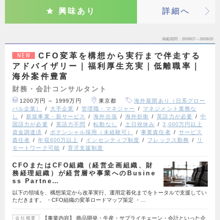
興味あり
詳細へ
掲載期間
26/08/07～26/08/20
CFO変革を構想から実行まで伴走する
NEW
アドバイザリー｜福利厚生充実｜低離職率｜
海外案件豊富
財務・会計コンサルタント
1200万円 ～ 1999万円
東京都
海外展開あり（日系グロー
バル企業）
大手企業
管理職・マネジャー
マネジメント業務な
し
新規事業・新サービス
海外出張
海外折衝
英語力が必要
中
国語力が必要
英語力不問
転勤なし
土日祝休み
3,000万円以上
資金調達済
ポテンシャル採用（未経験可）
事業責任者
サービス
責任者
年収600万以上
インセンティブ制度
フレックス勤務
リ
モートワーク可能
育児支援制度
CFOまたはCFO組織（経営企画組織、財
務経理組織）が経営層や事業へのBusine
ss Partne…
以下の領域を、構想策定から改革実行、運用定着化までをトータルで支援してい
ただきます。 ・CFO組織の変革ロードマップ策定 ・…
【事業内容】 商品開発・生産・サプライチェーン・会計といった企
会社概要