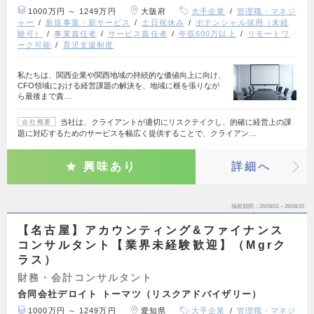
1000万円 ～ 1249万円
大阪府
大手企業
管理職・マネジ
ャー
新規事業・新サービス
土日祝休み
ポテンシャル採用（未経
験可）
事業責任者
サービス責任者
年収600万以上
リモートワ
ーク可能
育児支援制度
私たちは、関西企業や関西地域の持続的な価値向上に向け、
CFO領域における経営課題の解決を、地域に根を張りなが
ら最後まで責…
当社は、クライアントが適切にリスクテイクし、的確に経営上の課
会社概要
題に対応するためのサービスを幅広く提供することで、クライアン…
興味あり
詳細へ
掲載期間
26/08/02～26/08/15
【名古屋】アカウンティング&ファイナンス
コンサルタント【業界未経験歓迎】（Mgrク
ラス）
財務・会計コンサルタント
合同会社デロイト トーマツ（リスクアドバイザリー）
1000万円 ～ 1249万円
愛知県
大手企業
管理職・マネジ