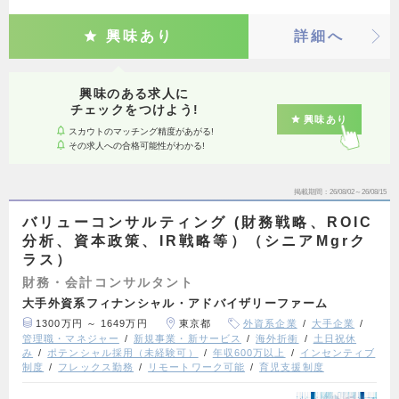
興味あり
詳細へ
興味のある求人に
チェックをつけよう!
興味あり
スカウトのマッチング精度があがる!
その求人への合格可能性がわかる!
掲載期間
26/08/02～26/08/15
バリューコンサルティング (財務戦略、ROIC
分析、資本政策、IR戦略等）（シニアMgrク
ラス）
財務・会計コンサルタント
大手外資系フィナンシャル・アドバイザリーファーム
1300万円 ～ 1649万円
東京都
外資系企業
大手企業
管理職・マネジャー
新規事業・新サービス
海外折衝
土日祝休
み
ポテンシャル採用（未経験可）
年収600万以上
インセンティブ
制度
フレックス勤務
リモートワーク可能
育児支援制度