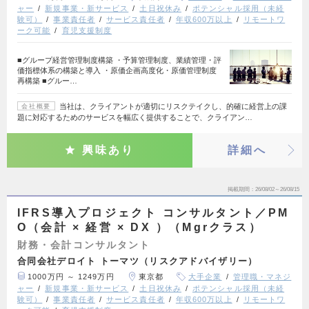
ャー
新規事業・新サービス
土日祝休み
ポテンシャル採用（未経
験可）
事業責任者
サービス責任者
年収600万以上
リモートワ
ーク可能
育児支援制度
■グループ経営管理制度構築 ・予算管理制度、業績管理・評
価指標体系の構築と導入 ・原価企画高度化・原価管理制度
再構築 ■グルー…
当社は、クライアントが適切にリスクテイクし、的確に経営上の課
会社概要
題に対応するためのサービスを幅広く提供することで、クライアン…
興味あり
詳細へ
掲載期間
26/08/02～26/08/15
IFRS導入プロジェクト コンサルタント／PM
O（会計 × 経営 × DX ）（Mgrクラス）
財務・会計コンサルタント
合同会社デロイト トーマツ（リスクアドバイザリー）
1000万円 ～ 1249万円
東京都
大手企業
管理職・マネジ
ャー
新規事業・新サービス
土日祝休み
ポテンシャル採用（未経
験可）
事業責任者
サービス責任者
年収600万以上
リモートワ