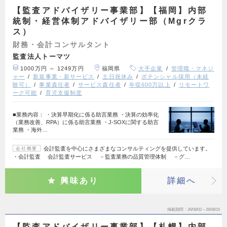
【監査アドバイザリー事業部】【福岡】内部
統制・経営体制アドバイザリー部（Mgrクラ
ス）
財務・会計コンサルタント
監査法人トーマツ
1000万円 ～ 1249万円
福岡県
大手企業
管理職・マネジ
ャー
新規事業・新サービス
土日祝休み
ポテンシャル採用（未経
験可）
事業責任者
サービス責任者
年収600万以上
リモートワ
ーク可能
育児支援制度
■業務内容： ・決算早期化に係る助言業務 ・決算の効率化
（業務改善、RPA）に係る助言業務 ・J-SOXに関する助言
業務 ・海外…
会計監査を中心にさまざまなコンサルティングを提供しています。
会社概要
・会計監査 会計監査サービス －監査業務の品質管理体制 －グ…
興味あり
詳細へ
掲載期間
26/08/02～26/08/15
【監査アドバイザリー事業部】【札幌】内部