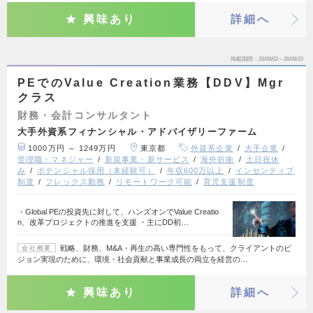
興味あり
詳細へ
掲載期間
26/08/02～26/08/15
PEでのValue Creation業務【DDV】Mgr
クラス
財務・会計コンサルタント
大手外資系フィナンシャル・アドバイザリーファーム
1000万円 ～ 1249万円
東京都
外資系企業
大手企業
管理職・マネジャー
新規事業・新サービス
海外折衝
土日祝休
み
ポテンシャル採用（未経験可）
年収600万以上
インセンティブ
制度
フレックス勤務
リモートワーク可能
育児支援制度
・Global PEの投資先に対して、ハンズオンでValue Creatio
n、改革プロジェクトの推進を支援 ・主にDD初…
戦略、財務、M&A・再生の高い専門性をもって、クライアントのビ
会社概要
ジョン実現のために、環境・社会貢献と事業成長の両立を経営の…
興味あり
詳細へ