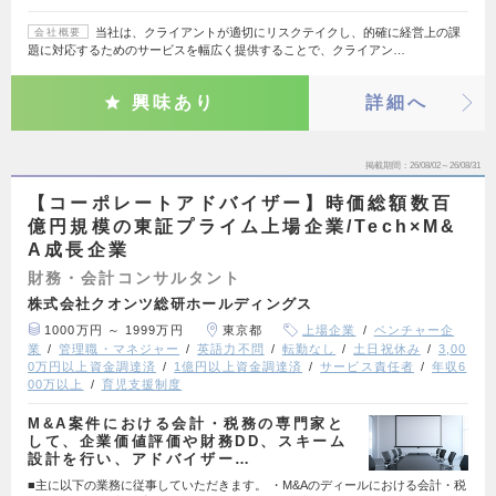
当社は、クライアントが適切にリスクテイクし、的確に経営上の課
会社概要
題に対応するためのサービスを幅広く提供することで、クライアン…
興味あり
詳細へ
掲載期間
26/08/02～26/08/31
【コーポレートアドバイザー】時価総額数百
億円規模の東証プライム上場企業/Tech×M&
A成長企業
財務・会計コンサルタント
株式会社クオンツ総研ホールディングス
1000万円 ～ 1999万円
東京都
上場企業
ベンチャー企
業
管理職・マネジャー
英語力不問
転勤なし
土日祝休み
3,00
0万円以上資金調達済
1億円以上資金調達済
サービス責任者
年収6
00万以上
育児支援制度
M&A案件における会計・税務の専門家と
して、企業価値評価や財務DD、スキーム
設計を行い、アドバイザー…
■主に以下の業務に従事していただきます。 ・M&Aのディールにおける会計・税