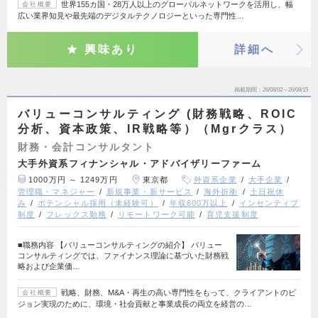
世界155カ国・28万人以上のグローバルネットワークを活用し、幅
会社概要
広い業界知見や最先端のデジタルテクノロジーといった専門性…
興味あり
詳細へ
掲載期間
26/08/02～26/08/15
バリューコンサルティング (財務戦略、ROIC
分析、資本政策、IR戦略等）（Mgrクラス）
財務・会計コンサルタント
大手外資系フィナンシャル・アドバイザリーファーム
1000万円 ～ 1249万円
東京都
外資系企業
大手企業
管理職・マネジャー
新規事業・新サービス
海外折衝
土日祝休
み
ポテンシャル採用（未経験可）
年収600万以上
インセンティブ
制度
フレックス勤務
リモートワーク可能
育児支援制度
■職務内容 【バリューコンサルティングの紹介】 バリュー
コンサルティングでは、ファイナンス理論に基づいた財務戦
略および企業価…
戦略、財務、M&A・再生の高い専門性をもって、クライアントのビ
会社概要
ジョン実現のために、環境・社会貢献と事業成長の両立を経営の…