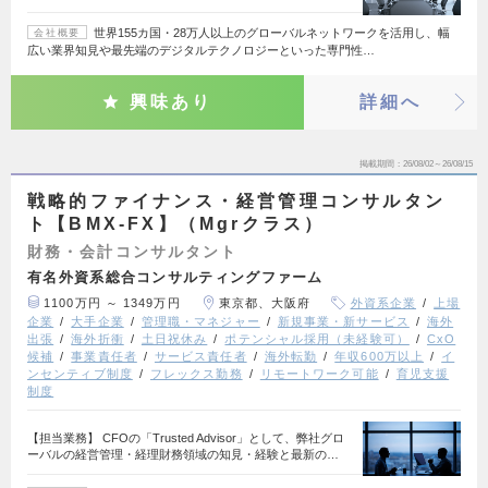
世界155カ国・28万人以上のグローバルネットワークを活用し、幅
会社概要
広い業界知見や最先端のデジタルテクノロジーといった専門性…
興味あり
詳細へ
掲載期間
26/08/02～26/08/15
戦略的ファイナンス・経営管理コンサルタン
ト【BMX-FX】（Mgrクラス）
財務・会計コンサルタント
有名外資系総合コンサルティングファーム
1100万円 ～ 1349万円
東京都、大阪府
外資系企業
上場
企業
大手企業
管理職・マネジャー
新規事業・新サービス
海外
出張
海外折衝
土日祝休み
ポテンシャル採用（未経験可）
CxO
候補
事業責任者
サービス責任者
海外転勤
年収600万以上
イ
ンセンティブ制度
フレックス勤務
リモートワーク可能
育児支援
制度
【担当業務】 CFOの「Trusted Advisor」として、弊社グロ
ーバルの経営管理・経理財務領域の知見・経験と最新の…