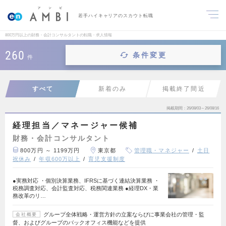
若手ハイキャリアのスカウト転職
800万円以上の財務・会計コンサルタントの転職・求人情報
260
条件変更
件
すべて
新着のみ
掲載終了間近
掲載期間
26/08/03～26/08/16
経理担当／マネージャー候補
財務・会計コンサルタント
800万円 ～ 1199万円
東京都
管理職・マネジャー
土日
祝休み
年収600万以上
育児支援制度
●実務対応 ・個別決算業務、IFRSに基づく連結決算業務 ・
税務調査対応、会計監査対応、税務関連業務 ●経理DX・業
務改革のリ…
グループ全体戦略・運営方針の立案ならびに事業会社の管理・監
会社概要
督、およびグループのバックオフィス機能などを提供