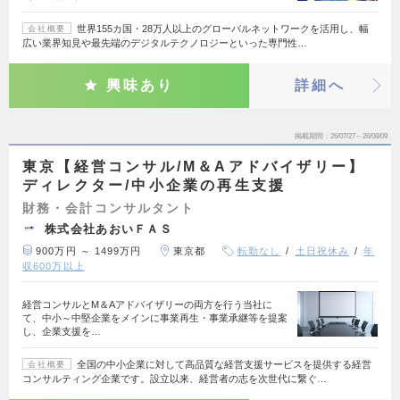
世界155カ国・28万人以上のグローバルネットワークを活用し、幅
会社概要
広い業界知見や最先端のデジタルテクノロジーといった専門性…
興味あり
詳細へ
掲載期間
26/07/27～26/08/09
東京【経営コンサル/M＆Aアドバイザリー】
ディレクター/中小企業の再生支援
財務・会計コンサルタント
株式会社あおいＦＡＳ
900万円 ～ 1499万円
東京都
転勤なし
土日祝休み
年
収600万以上
経営コンサルとM＆Aアドバイザリーの両方を行う当社に
て、中小～中堅企業をメインに事業再生・事業承継等を提案
し、企業支援を…
全国の中小企業に対して高品質な経営支援サービスを提供する経営
会社概要
コンサルティング企業です。設立以来、経営者の志を次世代に繋ぐ…