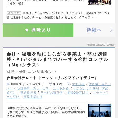
門性を、経営…
当社は、クライアントが適切にリスクテイクし、的確に経営上の課
会社概要
題に対応するためのサービスを幅広く提供することで、クライアン…
興味あり
詳細へ
掲載期間
26/08/02～26/08/15
会計・経理を軸にしながら事業面・非財務情
報・AIデジタルまでカバーする会計コンサル
（Mgrクラス）
財務・会計コンサルタント
合同会社デロイト トーマツ（リスクアドバイザリー）
1000万円 ～ 1249万円
東京都
大手企業
管理職・マネジ
ャー
新規事業・新サービス
土日祝休み
ポテンシャル採用（未経
験可）
事業責任者
サービス責任者
年収600万以上
リモートワ
ーク可能
育児支援制度
（経験いただける業務内容） 会計・経理を軸にしながら、
それに閉じず、事業と会計が交わる領域、非財務情報の開示
と企業価値が交…