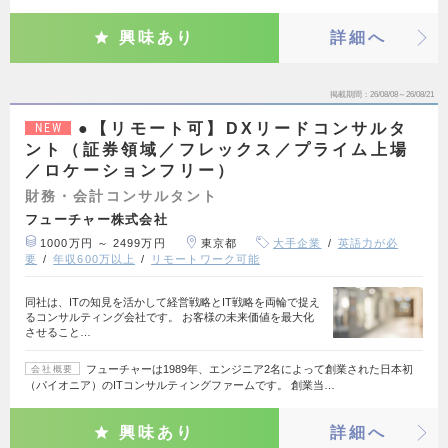
興味あり
詳細へ
掲載期間
26/08/08～26/08/21
●【リモート可】DXリードコンサルタ
NEW
ント（証券領域／フレックス／プライム上場
／ロケーションフリー）
財務・会計コンサルタント
フューチャー株式会社
1000万円 ～ 2499万円
東京都
大手企業
英語力が必
要
年収600万以上
リモートワーク可能
同社は、ITの知見を活かして経営戦略とIT戦略を両輪で捉え
るコンサルティング会社です。 お客様の未来価値を最大化
させること…
フューチャーは1989年、エンジニア2名によって創業された日本初
会社概要
（パイオニア）のITコンサルティングファームです。 創業当…
興味あり
詳細へ