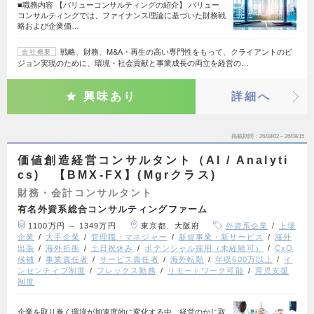
■職務内容 【バリューコンサルティングの紹介】 バリュー
コンサルティングでは、ファイナンス理論に基づいた財務戦
略および企業価…
戦略、財務、M&A・再生の高い専門性をもって、クライアントのビ
会社概要
ジョン実現のために、環境・社会貢献と事業成長の両立を経営の…
興味あり
詳細へ
掲載期間
26/08/02～26/08/15
価値創造経営コンサルタント（AI / Analyti
cs) 【BMX-FX】(Mgrクラス)
財務・会計コンサルタント
有名外資系総合コンサルティングファーム
1100万円 ～ 1349万円
東京都、大阪府
外資系企業
上場
企業
大手企業
管理職・マネジャー
新規事業・新サービス
海外
出張
海外折衝
土日祝休み
ポテンシャル採用（未経験可）
CxO
候補
事業責任者
サービス責任者
海外転勤
年収600万以上
イ
ンセンティブ制度
フレックス勤務
リモートワーク可能
育児支援
制度
企業を取り巻く環境が加速度的に変化する中、経営のかじ取