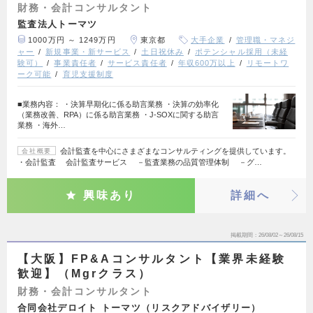
財務・会計コンサルタント
監査法人トーマツ
1000万円 ～ 1249万円
東京都
大手企業
管理職・マネジ
ャー
新規事業・新サービス
土日祝休み
ポテンシャル採用（未経
験可）
事業責任者
サービス責任者
年収600万以上
リモートワ
ーク可能
育児支援制度
■業務内容： ・決算早期化に係る助言業務 ・決算の効率化
（業務改善、RPA）に係る助言業務 ・J-SOXに関する助言
業務 ・海外…
会計監査を中心にさまざまなコンサルティングを提供しています。
会社概要
・会計監査 会計監査サービス －監査業務の品質管理体制 －グ…
興味あり
詳細へ
掲載期間
26/08/02～26/08/15
【大阪】FP&Aコンサルタント【業界未経験
歓迎】（Mgrクラス）
財務・会計コンサルタント
合同会社デロイト トーマツ（リスクアドバイザリー）