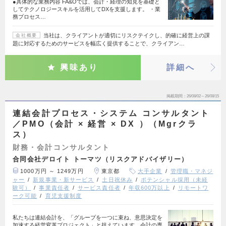
●具体的な業務内容 FA&Oでは、会計・経理の知見を基礎と
してテクノロジースキルを活用してDXを支援します。 ・業
務プロセス…
当社は、クライアントが適切にリスクテイクし、的確に経営上の課
会社概要
題に対応するためのサービスを幅広く提供することで、クライアン…
興味あり
詳細へ
掲載期間
26/08/02～26/08/15
連結会計プロセス・システム コンサルタント
／PMO（会計 × 経営 × DX ）（Mgrクラ
ス）
財務・会計コンサルタント
合同会社デロイト トーマツ（リスクアドバイザリー）
1000万円 ～ 1249万円
東京都
大手企業
管理職・マネジ
ャー
新規事業・新サービス
土日祝休み
ポテンシャル採用（未経
験可）
事業責任者
サービス責任者
年収600万以上
リモートワ
ーク可能
育児支援制度
私たちは連結会計を、「グループを一つに束ね、意思決定を
加速する経営変革プロジェクト」と捉えています。会計の専