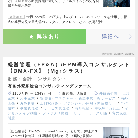
が日々直面する経営課題に対して、リアルタイムかつ先を見
据えた意思決定…
世界155カ国・28万人以上のグローバルネットワークを活用し、幅
会社概要
広い業界知見や最先端のデジタルテクノロジーといった専門性…
興味あり
詳細へ
掲載期間
26/08/02～26/08/15
経営管理（FP&A）/EPM導入コンサルタント
【BMX-FX】（Mgrクラス）
財務・会計コンサルタント
有名外資系総合コンサルティングファーム
1100万円 ～ 1349万円
東京都、大阪府
外資系企業
上場
企業
大手企業
管理職・マネジャー
新規事業・新サービス
海外
出張
海外折衝
土日祝休み
ポテンシャル採用（未経験可）
CxO
候補
事業責任者
サービス責任者
海外転勤
年収600万以上
イ
ンセンティブ制度
フレックス勤務
リモートワーク可能
育児支援
制度
【担当業務】 CFOの「Trusted Advisor」として、弊社グロ
ーバルの経営管理・経理財務領域の知見・経験と最新の…