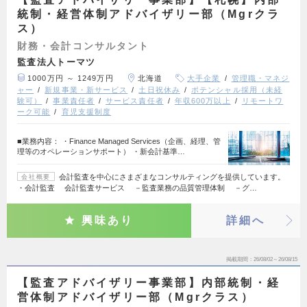
統制・経営体制アドバイザリー部（Mgrクラ
ス）
財務・会計コンサルタント
監査法人トーマツ
1000万円 ～ 1249万円
北海道
大手企業
管理職・マネジ
ャー
新規事業・新サービス
土日祝休み
ポテンシャル採用（未経
験可）
事業責任者
サービス責任者
年収600万以上
リモートワ
ーク可能
育児支援制度
■業務内容： ・Finance Managed Services（企画、経理、管
理等のオペレーションサポート） ・新会計基準…
会計監査を中心にさまざまなコンサルティングを提供しています。
会社概要
・会計監査 会計監査サービス －監査業務の品質管理体制 －グ…
興味あり
詳細へ
掲載期間
26/08/02～26/08/15
【監査アドバイザリー事業部】内部統制・経
営体制アドバイザリー部（Mgrクラス）