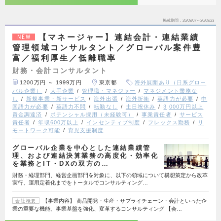
掲載期間
26/08/07～26/08/23
【マネージャー】連結会計・連結業績
NEW
管理領域コンサルタント／グローバル案件豊
富／福利厚生／低離職率
財務・会計コンサルタント
1200万円 ～ 1999万円
東京都
海外展開あり（日系グロー
バル企業）
大手企業
管理職・マネジャー
マネジメント業務な
し
新規事業・新サービス
海外出張
海外折衝
英語力が必要
中
国語力が必要
英語力不問
転勤なし
土日祝休み
3,000万円以上
資金調達済
ポテンシャル採用（未経験可）
事業責任者
サービス
責任者
年収600万以上
インセンティブ制度
フレックス勤務
リ
モートワーク可能
育児支援制度
グローバル企業を中心とした連結業績管
理、および連結決算業務の高度化・効率化
を業務とIT・DXの双方の…
財務・経理部門、経営企画部門を対象に、以下の領域について構想策定から改革
実行、運用定着化までをトータルでコンサルティング…
【事業内容】 商品開発・生産・サプライチェーン・会計といった企
会社概要
業の重要な機能、事業基盤を強化、変革するコンサルティング 【会…