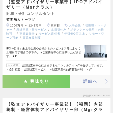
【監査アドバイザリー事業部】IPOアドバイ
ザリー（Mgrクラス）
財務・会計コンサルタント
監査法人トーマツ
1000万円 ～ 1249万円
東京都
大手企業
管理職・マネジ
ャー
新規事業・新サービス
土日祝休み
ポテンシャル採用（未経
験可）
事業責任者
サービス責任者
年収600万以上
リモートワ
ーク可能
育児支援制度
IPOを目指す未上場企業や企業からのスピンオフ等によって
上場目指す場合の以下のような業務を中心に従事いただきま
す。 ■IP…
会計監査を中心にさまざまなコンサルティングを提供しています。
会社概要
・会計監査 会計監査サービス －監査業務の品質管理体制 －グ…
興味あり
詳細へ
掲載期間
26/08/02～26/08/15
【監査アドバイザリー事業部】【福岡】内部
統制・経営体制アドバイザリー部（Mgrクラ