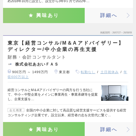
め2018年10月に設立し、設立から3年9ヶ月で2022年…
興味あり
詳細へ
掲載期間
26/07/27～26/08/09
東京【経営コンサル/M＆Aアドバイザリー】
ディレクター/中小企業の再生支援
財務・会計コンサルタント
株式会社あおいＦＡＳ
900万円 ～ 1499万円
東京都
転勤なし
土日祝休み
年
収600万以上
経営コンサルとM＆Aアドバイザリーの両方を行う当社に
て、中小～中堅企業をメインに事業再生・事業承継等を提案
し、企業支援を…
全国の中小企業に対して高品質な経営支援サービスを提供する経営
会社概要
コンサルティング企業です。設立以来、経営者の志を次世代に繋ぐ…
興味あり
詳細へ