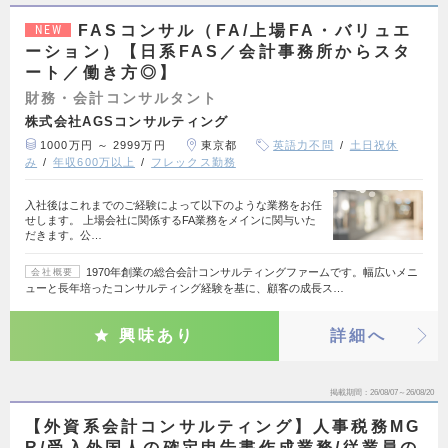
FASコンサル（FA/上場FA・バリュエ
NEW
ーション）【日系FAS／会計事務所からスタ
ート／働き方◎】
財務・会計コンサルタント
株式会社AGSコンサルティング
1000万円 ～ 2999万円
東京都
英語力不問
土日祝休
み
年収600万以上
フレックス勤務
入社後はこれまでのご経験によって以下のような業務をお任
せします。 上場会社に関係するFA業務をメインに関与いた
だきます。公…
1970年創業の総合会計コンサルティングファームです。幅広いメニ
会社概要
ューと長年培ったコンサルティング経験を基に、顧客の成長ス…
興味あり
詳細へ
掲載期間
26/08/07～26/08/20
【外資系会計コンサルティング】人事税務MG
R/受入外国人の確定申告書作成業務/従業員の