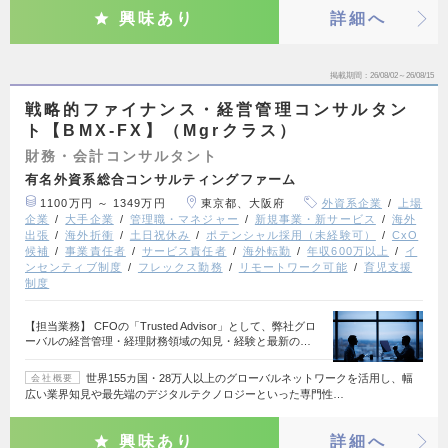
興味あり
詳細へ
掲載期間
26/08/02～26/08/15
戦略的ファイナンス・経営管理コンサルタン
ト【BMX-FX】（Mgrクラス）
財務・会計コンサルタント
有名外資系総合コンサルティングファーム
1100万円 ～ 1349万円
東京都、大阪府
外資系企業
上場
企業
大手企業
管理職・マネジャー
新規事業・新サービス
海外
出張
海外折衝
土日祝休み
ポテンシャル採用（未経験可）
CxO
候補
事業責任者
サービス責任者
海外転勤
年収600万以上
イ
ンセンティブ制度
フレックス勤務
リモートワーク可能
育児支援
制度
【担当業務】 CFOの「Trusted Advisor」として、弊社グロ
ーバルの経営管理・経理財務領域の知見・経験と最新の…
世界155カ国・28万人以上のグローバルネットワークを活用し、幅
会社概要
広い業界知見や最先端のデジタルテクノロジーといった専門性…
興味あり
詳細へ