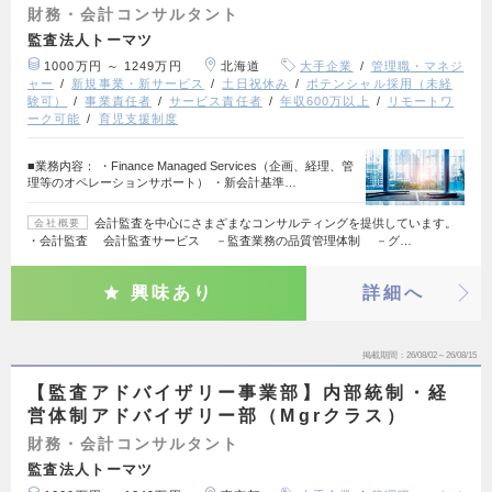
財務・会計コンサルタント
監査法人トーマツ
1000万円 ～ 1249万円
北海道
大手企業
管理職・マネジ
ャー
新規事業・新サービス
土日祝休み
ポテンシャル採用（未経
験可）
事業責任者
サービス責任者
年収600万以上
リモートワ
ーク可能
育児支援制度
■業務内容： ・Finance Managed Services（企画、経理、管
理等のオペレーションサポート） ・新会計基準…
会計監査を中心にさまざまなコンサルティングを提供しています。
会社概要
・会計監査 会計監査サービス －監査業務の品質管理体制 －グ…
興味あり
詳細へ
掲載期間
26/08/02～26/08/15
【監査アドバイザリー事業部】内部統制・経
営体制アドバイザリー部（Mgrクラス）
財務・会計コンサルタント
監査法人トーマツ