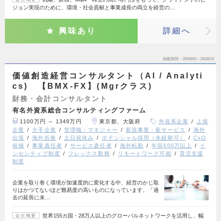
ジョン実現のために、環境・社会貢献と事業成長の両立を経営の…
興味あり
詳細へ
掲載期間
26/08/02～26/08/15
価値創造経営コンサルタント（AI / Analyti
cs) 【BMX-FX】(Mgrクラス)
財務・会計コンサルタント
有名外資系総合コンサルティングファーム
1100万円 ～ 1349万円
東京都、大阪府
外資系企業
上場
企業
大手企業
管理職・マネジャー
新規事業・新サービス
海外
出張
海外折衝
土日祝休み
ポテンシャル採用（未経験可）
CxO
候補
事業責任者
サービス責任者
海外転勤
年収600万以上
イ
ンセンティブ制度
フレックス勤務
リモートワーク可能
育児支援
制度
企業を取り巻く環境が加速度的に変化する中、経営のかじ取
りはかつてないほど難易度の高いものになっています。「過
去の延長に未…
世界155カ国・28万人以上のグローバルネットワークを活用し、幅
会社概要