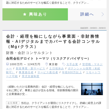
題に対応するためのサービスを幅広く提供することで、クライアン…
興味あり
詳細へ
掲載期間
26/08/02～26/08/15
会計・経理を軸にしながら事業面・非財務情
報・AIデジタルまでカバーする会計コンサル
（Mgrクラス）
財務・会計コンサルタント
合同会社デロイト トーマツ（リスクアドバイザリー）
1000万円 ～ 1249万円
東京都
大手企業
管理職・マネジ
ャー
新規事業・新サービス
土日祝休み
ポテンシャル採用（未経
験可）
事業責任者
サービス責任者
年収600万以上
リモートワ
ーク可能
育児支援制度
（経験いただける業務内容） 会計・経理を軸にしながら、
それに閉じず、事業と会計が交わる領域、非財務情報の開示
と企業価値が交…
当社は、クライアントが適切にリスクテイクし、的確に経営上の課
会社概要
題に対応するためのサービスを幅広く提供することで、クライアン…