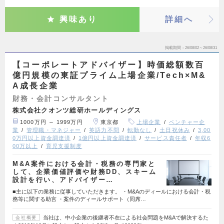
興味あり
詳細へ
掲載期間
26/08/02～26/08/31
【コーポレートアドバイザー】時価総額数百
億円規模の東証プライム上場企業/Tech×M&
A成長企業
財務・会計コンサルタント
株式会社クオンツ総研ホールディングス
1000万円 ～ 1999万円
東京都
上場企業
ベンチャー企
業
管理職・マネジャー
英語力不問
転勤なし
土日祝休み
3,00
0万円以上資金調達済
1億円以上資金調達済
サービス責任者
年収6
00万以上
育児支援制度
M&A案件における会計・税務の専門家と
して、企業価値評価や財務DD、スキーム
設計を行い、アドバイザー…
■主に以下の業務に従事していただきます。 ・M&Aのディールにおける会計・税
務等に関する助言 ・案件のディールサポート（同席…
当社は、中小企業の後継者不在による社会問題をM&Aで解決するた
会社概要