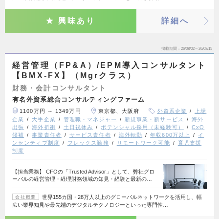
興味あり
詳細へ
掲載期間
26/08/02～26/08/15
経営管理（FP&A）/EPM導入コンサルタント
【BMX-FX】（Mgrクラス）
財務・会計コンサルタント
有名外資系総合コンサルティングファーム
1100万円 ～ 1349万円
東京都、大阪府
外資系企業
上場
企業
大手企業
管理職・マネジャー
新規事業・新サービス
海外
出張
海外折衝
土日祝休み
ポテンシャル採用（未経験可）
CxO
候補
事業責任者
サービス責任者
海外転勤
年収600万以上
イ
ンセンティブ制度
フレックス勤務
リモートワーク可能
育児支援
制度
【担当業務】 CFOの「Trusted Advisor」として、弊社グロ
ーバルの経営管理・経理財務領域の知見・経験と最新の…
世界155カ国・28万人以上のグローバルネットワークを活用し、幅
会社概要
広い業界知見や最先端のデジタルテクノロジーといった専門性…