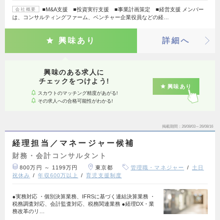
■M&A支援 ■投資実行支援 ■事業計画策定 ■経営支援 メンバー
会社概要
は、コンサルティングファーム、ベンチャー企業役員などの経…
興味あり
詳細へ
興味のある求人に
チェックをつけよう!
興味あり
スカウトのマッチング精度があがる!
その求人への合格可能性がわかる!
掲載期間
26/08/03～26/08/16
経理担当／マネージャー候補
財務・会計コンサルタント
800万円 ～ 1199万円
東京都
管理職・マネジャー
土日
祝休み
年収600万以上
育児支援制度
●実務対応 ・個別決算業務、IFRSに基づく連結決算業務 ・
税務調査対応、会計監査対応、税務関連業務 ●経理DX・業
務改革のリ…