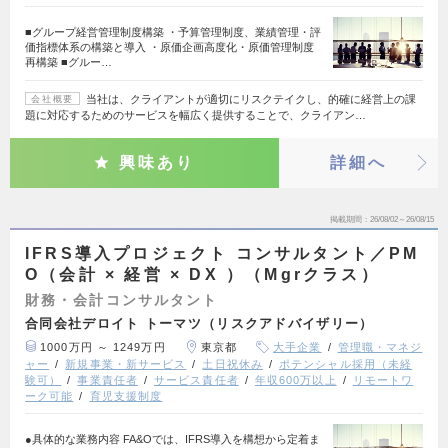
■グループ経営管理制度構築 ・予算管理制度、業績管理・評
価指標体系の構築と導入 ・原価企画高度化・原価管理制度
再構築 ■グルー…
当社は、クライアントが適切にリスクテイクし、的確に経営上の課
会社概要
題に対応するためのサービスを幅広く提供することで、クライアン…
興味あり
詳細へ
掲載期間
26/08/02～26/08/15
IFRS導入プロジェクト コンサルタント／PM
O（会計 × 経営 × DX ）（Mgrクラス）
財務・会計コンサルタント
合同会社デロイト トーマツ（リスクアドバイザリー）
1000万円 ～ 1249万円
東京都
大手企業
管理職・マネジ
ャー
新規事業・新サービス
土日祝休み
ポテンシャル採用（未経
験可）
事業責任者
サービス責任者
年収600万以上
リモートワ
ーク可能
育児支援制度
●具体的な業務内容 FA&Oでは、IFRS導入を構想から定着ま