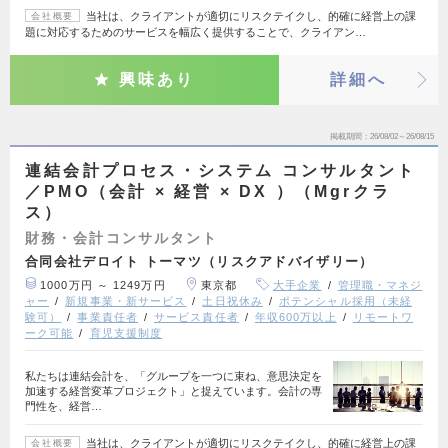
当社は、クライアントが適切にリスクテイクし、的確に経営上の課
会社概要
題に対応するためのサービスを幅広く提供することで、クライアン…
興味あり
詳細へ
掲載期間
26/08/02～26/08/15
連結会計プロセス・システム コンサルタント
／PMO（会計 × 経営 × DX ）（Mgrクラ
ス）
財務・会計コンサルタント
合同会社デロイト トーマツ（リスクアドバイザリー）
1000万円 ～ 1249万円
東京都
大手企業
管理職・マネジ
ャー
新規事業・新サービス
土日祝休み
ポテンシャル採用（未経
験可）
事業責任者
サービス責任者
年収600万以上
リモートワ
ーク可能
育児支援制度
私たちは連結会計を、「グループを一つに束ね、意思決定を
加速する経営変革プロジェクト」と捉えています。会計の専
門性を、経営…
当社は、クライアントが適切にリスクテイクし、的確に経営上の課
会社概要