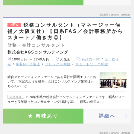
掲載期間
26/08/07～26/08/20
税務コンサルタント（マネージャー候
NEW
補／大阪支社）【日系FAS／会計事務所から
スタート／働き方◎】
財務・会計コンサルタント
株式会社AGSコンサルティング
1000万円 ～ 1249万円
大阪府
英語力不問
土日祝休
み
年収600万以上
フレックス勤務
リモートワーク可能
総合アカウンティングファームである同社の関西エリアにお
いて、 下記のような税務、会計コンサルティング業務はも
ちろんのこと、…
1970年創業の総合会計コンサルティングファームです。幅広いメニ
会社概要
ューと長年培ったコンサルティング経験を基に、顧客の成長ス…
興味あり
詳細へ
掲載期間
26/08/07～26/08/20