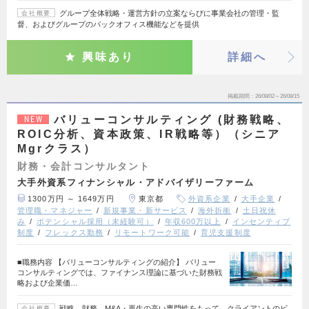
グループ全体戦略・運営方針の立案ならびに事業会社の管理・監
会社概要
督、およびグループのバックオフィス機能などを提供
興味あり
詳細へ
掲載期間
26/08/02～26/08/15
バリューコンサルティング (財務戦略、
NEW
ROIC分析、資本政策、IR戦略等）（シニア
Mgrクラス）
財務・会計コンサルタント
大手外資系フィナンシャル・アドバイザリーファーム
1300万円 ～ 1649万円
東京都
外資系企業
大手企業
管理職・マネジャー
新規事業・新サービス
海外折衝
土日祝休
み
ポテンシャル採用（未経験可）
年収600万以上
インセンティブ
制度
フレックス勤務
リモートワーク可能
育児支援制度
■職務内容 【バリューコンサルティングの紹介】 バリュー
コンサルティングでは、ファイナンス理論に基づいた財務戦
略および企業価…
戦略、財務、M&A・再生の高い専門性をもって、クライアントのビ
会社概要