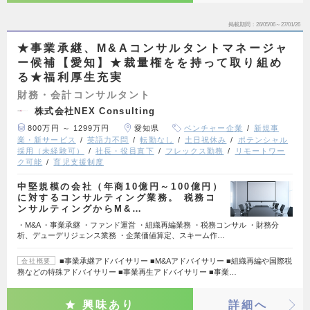
掲載期間
26/05/06～27/01/26
★事業承継、M&Aコンサルタントマネージャ
ー候補【愛知】★裁量権をを持って取り組め
る★福利厚生充実
財務・会計コンサルタント
株式会社NEX Consulting
800万円 ～ 1299万円
愛知県
ベンチャー企業
新規事
業・新サービス
英語力不問
転勤なし
土日祝休み
ポテンシャル
採用（未経験可）
社長・役員直下
フレックス勤務
リモートワー
ク可能
育児支援制度
中堅規模の会社（年商10億円～100億円）
に対するコンサルティング業務。 税務コ
ンサルティングからM&…
・M&A ・事業承継 ・ファンド運営 ・組織再編業務 ・税務コンサル ・財務分
析、デューデリジェンス業務 ・企業価値算定、スキーム作…
■事業承継アドバイサリー ■M&Aアドバイサリー ■組織再編や国際税
会社概要
務などの特殊アドバイサリー ■事業再生アドバイサリー ■事業…
興味あり
詳細へ