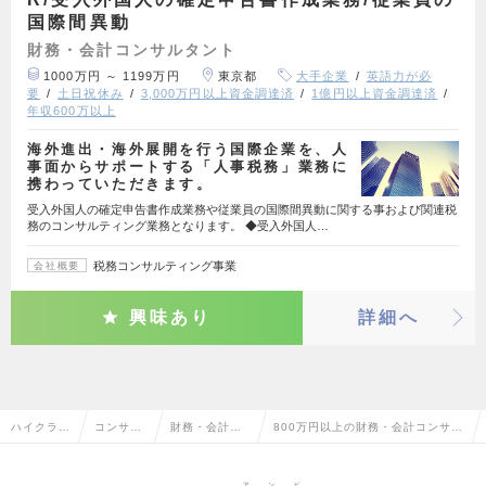
国際間異動
財務・会計コンサルタント
1000万円 ～ 1199万円
東京都
大手企業
英語力が必
要
土日祝休み
3,000万円以上資金調達済
1億円以上資金調達済
年収600万以上
海外進出・海外展開を行う国際企業を、人
事面からサポートする「人事税務」業務に
携わっていただきます。
受入外国人の確定申告書作成業務や従業員の国際間異動に関する事および関連税
務のコンサルティング業務となります。 ◆受入外国人…
税務コンサルティング事業
会社概要
興味あり
詳細へ
ハイクラス
コンサル
財務・会計コ
800万円以上の財務・会計コンサル
求人TOP
タント系
ンサルタント
タントの転職・求人情報一覧