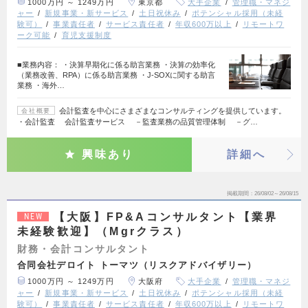
1000万円 ～ 1249万円
東京都
大手企業
管理職・マネジ
ャー
新規事業・新サービス
土日祝休み
ポテンシャル採用（未経
験可）
事業責任者
サービス責任者
年収600万以上
リモートワ
ーク可能
育児支援制度
■業務内容： ・決算早期化に係る助言業務 ・決算の効率化
（業務改善、RPA）に係る助言業務 ・J-SOXに関する助言
業務 ・海外…
会計監査を中心にさまざまなコンサルティングを提供しています。
会社概要
・会計監査 会計監査サービス －監査業務の品質管理体制 －グ…
興味あり
詳細へ
掲載期間
26/08/02～26/08/15
【大阪】FP&Aコンサルタント【業界
NEW
未経験歓迎】（Mgrクラス）
財務・会計コンサルタント
合同会社デロイト トーマツ（リスクアドバイザリー）
1000万円 ～ 1249万円
大阪府
大手企業
管理職・マネジ
ャー
新規事業・新サービス
土日祝休み
ポテンシャル採用（未経
験可）
事業責任者
サービス責任者
年収600万以上
リモートワ