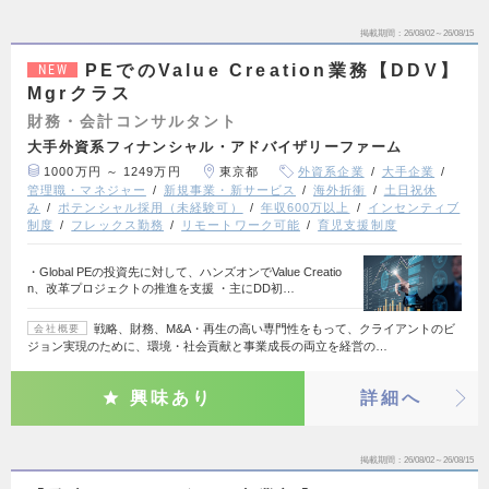
掲載期間
26/08/02～26/08/15
PEでのValue Creation業務【DDV】
NEW
Mgrクラス
財務・会計コンサルタント
大手外資系フィナンシャル・アドバイザリーファーム
1000万円 ～ 1249万円
東京都
外資系企業
大手企業
管理職・マネジャー
新規事業・新サービス
海外折衝
土日祝休
み
ポテンシャル採用（未経験可）
年収600万以上
インセンティブ
制度
フレックス勤務
リモートワーク可能
育児支援制度
・Global PEの投資先に対して、ハンズオンでValue Creatio
n、改革プロジェクトの推進を支援 ・主にDD初…
戦略、財務、M&A・再生の高い専門性をもって、クライアントのビ
会社概要
ジョン実現のために、環境・社会貢献と事業成長の両立を経営の…
興味あり
詳細へ
掲載期間
26/08/02～26/08/15