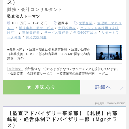
ス）
財務・会計コンサルタント
監査法人トーマツ
1000万円 ～ 1249万円
福岡県
大手企業
管理職・マネジ
ャー
新規事業・新サービス
土日祝休み
ポテンシャル採用（未経
験可）
事業責任者
サービス責任者
年収600万以上
リモートワ
ーク可能
育児支援制度
■業務内容： ・決算早期化に係る助言業務 ・決算の効率化
（業務改善、RPA）に係る助言業務 ・J-SOXに関する助言
業務 ・海外…
会計監査を中心にさまざまなコンサルティングを提供しています。
会社概要
・会計監査 会計監査サービス －監査業務の品質管理体制 －グ…
興味あり
詳細へ
掲載期間
26/08/02～26/08/15
【監査アドバイザリー事業部】【札幌】内部
統制・経営体制アドバイザリー部（Mgrクラ
ス）