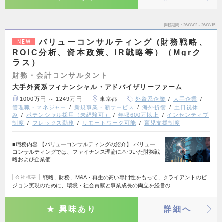
掲載期間
26/08/02～26/08/15
バリューコンサルティング (財務戦略、
NEW
ROIC分析、資本政策、IR戦略等）（Mgrク
ラス）
財務・会計コンサルタント
大手外資系フィナンシャル・アドバイザリーファーム
1000万円 ～ 1249万円
東京都
外資系企業
大手企業
管理職・マネジャー
新規事業・新サービス
海外折衝
土日祝休
み
ポテンシャル採用（未経験可）
年収600万以上
インセンティブ
制度
フレックス勤務
リモートワーク可能
育児支援制度
■職務内容 【バリューコンサルティングの紹介】 バリュー
コンサルティングでは、ファイナンス理論に基づいた財務戦
略および企業価…
戦略、財務、M&A・再生の高い専門性をもって、クライアントのビ
会社概要
ジョン実現のために、環境・社会貢献と事業成長の両立を経営の…
興味あり
詳細へ