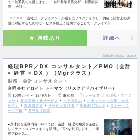
で一気通貫で支援します。 ・会計基準差異分析・影響額試
算 ・会計…
当社は、クライアントが適切にリスクテイクし、的確に経営上の課
会社概要
題に対応するためのサービスを幅広く提供することで、クライアン…
興味あり
詳細へ
掲載期間
26/08/02～26/08/15
経理BPR／DX コンサルタント／PMO（会計
× 経営 × DX ）（Mgrクラス）
財務・会計コンサルタント
合同会社デロイト トーマツ（リスクアドバイザリー）
1000万円 ～ 1249万円
東京都
大手企業
管理職・マネジ
ャー
新規事業・新サービス
土日祝休み
ポテンシャル採用（未経
験可）
事業責任者
サービス責任者
年収600万以上
リモートワ
ーク可能
育児支援制度
●具体的な業務内容 FA&Oでは、会計・経理の知見を基礎と
してテクノロジースキルを活用してDXを支援します。 ・業
務プロセス…