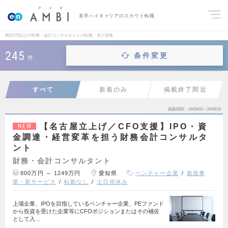
若手ハイキャリアのスカウト転職
800万円以上の財務・会計コンサルタントの転職・求人情報
245
条件変更
件
すべて
新着のみ
掲載終了間近
掲載期間
26/08/03～26/08/16
【名古屋立上げ／CFO支援】IPO・資
NEW
金調達・経営変革を担う財務会計コンサルタ
ント
財務・会計コンサルタント
800万円 ～ 1249万円
愛知県
ベンチャー企業
新規事
業・新サービス
転勤なし
土日祝休み
上場企業、IPOを目指しているベンチャー企業、PEファンド
から投資を受けた企業等にCFOポジションまたはその補佐
として入…