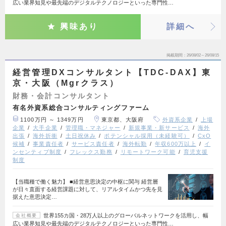
広い業界知見や最先端のデジタルテクノロジーといった専門性…
興味あり
詳細へ
掲載期間
26/08/02～26/08/15
経営管理DXコンサルタント【TDC-DAX】東
京・大阪（Mgrクラス）
財務・会計コンサルタント
有名外資系総合コンサルティングファーム
1100万円 ～ 1349万円
東京都、大阪府
外資系企業
上場
企業
大手企業
管理職・マネジャー
新規事業・新サービス
海外
出張
海外折衝
土日祝休み
ポテンシャル採用（未経験可）
CxO
候補
事業責任者
サービス責任者
海外転勤
年収600万以上
イ
ンセンティブ制度
フレックス勤務
リモートワーク可能
育児支援
制度
【当職種で働く魅力】 ■経営意思決定の中枢に関与 経営層
が日々直面する経営課題に対して、リアルタイムかつ先を見
据えた意思決定…
世界155カ国・28万人以上のグローバルネットワークを活用し、幅
会社概要
広い業界知見や最先端のデジタルテクノロジーといった専門性…