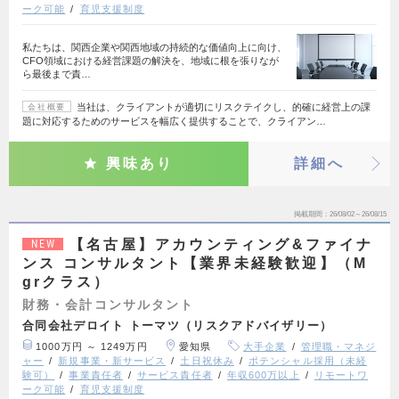
ーク可能
育児支援制度
私たちは、関西企業や関西地域の持続的な価値向上に向け、
CFO領域における経営課題の解決を、地域に根を張りなが
ら最後まで責…
当社は、クライアントが適切にリスクテイクし、的確に経営上の課
会社概要
題に対応するためのサービスを幅広く提供することで、クライアン…
興味あり
詳細へ
掲載期間
26/08/02～26/08/15
【名古屋】アカウンティング&ファイナ
NEW
ンス コンサルタント【業界未経験歓迎】（M
grクラス）
財務・会計コンサルタント
合同会社デロイト トーマツ（リスクアドバイザリー）
1000万円 ～ 1249万円
愛知県
大手企業
管理職・マネジ
ャー
新規事業・新サービス
土日祝休み
ポテンシャル採用（未経
験可）
事業責任者
サービス責任者
年収600万以上
リモートワ
ーク可能
育児支援制度