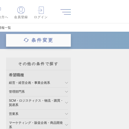
の方へ
会員登録
ログイン
情報一覧
条件変更
その他の条件で探す
希望職種
経営・経営企画・事業企画系
管理部門系
SCM・ロジスティクス・物流・購買・
貿易系
営業系
マーケティング・販促企画・商品開発
系