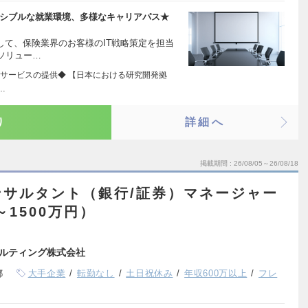
キシブルな就業環境、多様なキャリアパス★
して、保険業界のお客様のIT戦略策定を担当
ソリュー…
サービスの提供◆ 【日本における研究開発拠
…
り
詳細へ
掲載期間
26/08/05～26/08/18
ンサルタント（銀行/証券）マネージャー
～1500万円）
ルティング株式会社
都
大手企業
転勤なし
土日祝休み
年収600万以上
フレ