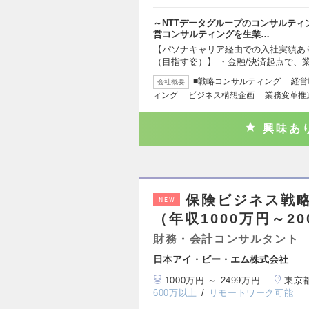
～NTTデータグループのコンサルテ
営コンサルティングを生業…
【パソナキャリア経由での入社実績あ
（目指す姿）】 ・金融/決済起点で、
■戦略コンサルティング 経営
会社概要
ィング ビジネス構想企画 業務変革推進 
興味あ
保険ビジネス戦略
NEW
（年収1000万円～20
財務・会計コンサルタント
日本アイ・ビー・エム株式会社
1000万円 ～ 2499万円
東京
600万以上
リモートワーク可能