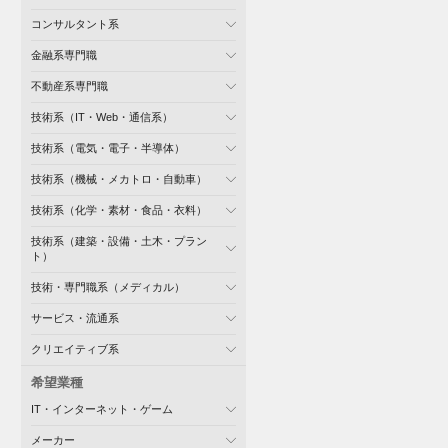
コンサルタント系
金融系専門職
不動産系専門職
技術系（IT・Web・通信系）
技術系（電気・電子・半導体）
技術系（機械・メカトロ・自動車）
技術系（化学・素材・食品・衣料）
技術系（建築・設備・土木・プラン
ト）
技術・専門職系（メディカル）
サービス・流通系
クリエイティブ系
希望業種
IT・インターネット・ゲーム
メーカー