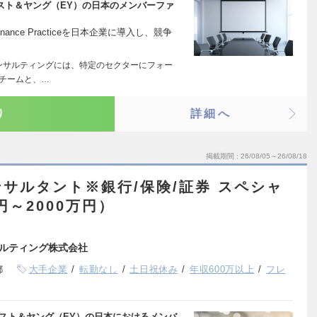
ンスト＆ヤング（EY）の日本のメンバーファ
ance Practiceを日本企業に導入し、競争
ンサルティングには、特定のセクターにフォー
”チームと、…
り
詳細へ
掲載期間
26/08/05～26/08/18
サルタント※銀行/保険/証券 スペシャ
円～2000万円）
ルティング株式会社
都
大手企業
転勤なし
土日祝休み
年収600万以上
フレ
ーンスト＆ヤング（EY）の日本におけるメンバ