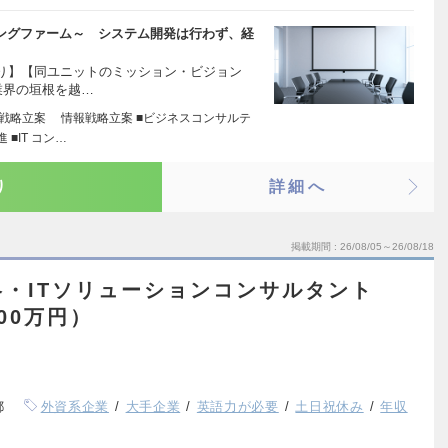
ィングファーム～ システム開発は行わず、経
り】【同ユニットのミッション・ビジョン
業界の垣根を越…
戦略立案 情報戦略立案 ■ビジネスコンサルテ
■IT コン…
り
詳細へ
掲載期間
26/08/05～26/08/18
・ITソリューションコンサルタント
00万円）
都
外資系企業
大手企業
英語力が必要
土日祝休み
年収