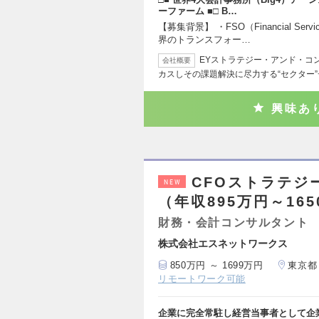
ーファーム ■□ B…
【募集背景】 ・FSO（Financial Se
界のトランスフォー…
EYストラテジー・アンド・コ
会社概要
カスしその課題解決に尽力する“セクター
興味あ
CFOストラテジ
NEW
（年収895万円～16
財務・会計コンサルタント
株式会社エスネットワークス
850万円 ～ 1699万円
東京都
リモートワーク可能
企業に完全常駐し経営当事者として企