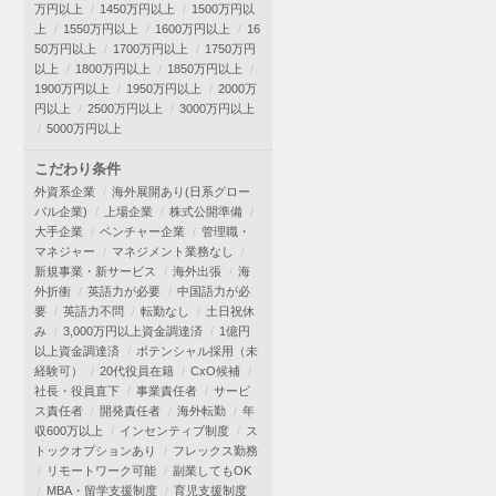
万円以上
1450万円以上
1500万円以
上
1550万円以上
1600万円以上
16
50万円以上
1700万円以上
1750万円
以上
1800万円以上
1850万円以上
1900万円以上
1950万円以上
2000万
円以上
2500万円以上
3000万円以上
5000万円以上
こだわり条件
外資系企業
海外展開あり(日系グロー
バル企業)
上場企業
株式公開準備
大手企業
ベンチャー企業
管理職・
マネジャー
マネジメント業務なし
新規事業・新サービス
海外出張
海
外折衝
英語力が必要
中国語力が必
要
英語力不問
転勤なし
土日祝休
み
3,000万円以上資金調達済
1億円
以上資金調達済
ポテンシャル採用（未
経験可）
20代役員在籍
CxO候補
社長・役員直下
事業責任者
サービ
ス責任者
開発責任者
海外転勤
年
収600万以上
インセンティブ制度
ス
トックオプションあり
フレックス勤務
リモートワーク可能
副業してもOK
MBA・留学支援制度
育児支援制度