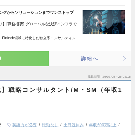
ティングからソリューションまでワンストップ
】[職務概要] グローバルな決済インフラで
…
式会社は、Fintech領域に特化した独立系コンサルティン
り
詳細へ
掲載期間
26/08/05～26/08/18
】戦略コンサルタント/M・SM（年収1
）
都
英語力が必要
転勤なし
土日祝休み
年収600万以上