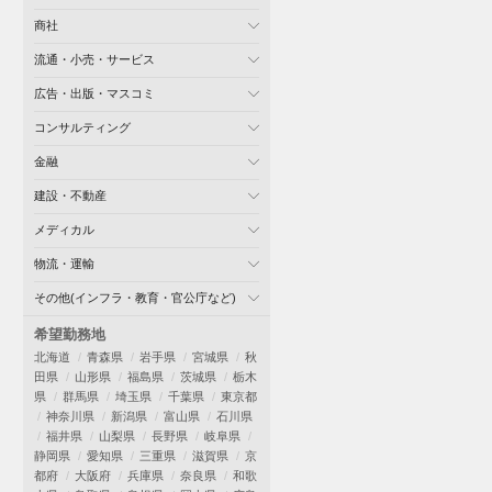
商社
流通・小売・サービス
広告・出版・マスコミ
コンサルティング
金融
建設・不動産
メディカル
物流・運輸
その他(インフラ・教育・官公庁など)
希望勤務地
北海道
青森県
岩手県
宮城県
秋
田県
山形県
福島県
茨城県
栃木
県
群馬県
埼玉県
千葉県
東京都
神奈川県
新潟県
富山県
石川県
福井県
山梨県
長野県
岐阜県
静岡県
愛知県
三重県
滋賀県
京
都府
大阪府
兵庫県
奈良県
和歌