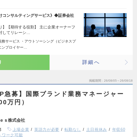
けコンサルティングサービス》◆証券会社
り】【期待する役割】 主に企業オーナーフ
対してリレーシ…
A税務サービス ・アウトソーシング（ビジネスプ
エンプロイヤー…
り
詳細へ
掲載期間
26/08/05～26/08/18
UP急募】国際ブランド業務マネージャー
00万円）
ｅｓ株式会社
都
上場企業
英語力が必要
転勤なし
土日祝休み
年収60
トワーク可能