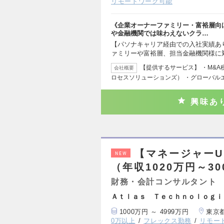
リモートワーク可能
《企業オーナーファミリー・富裕層向
や金融機関では味わえないクラ…
【パソナキャリア経由での入社実績あ
ァミリーや富裕層、担当金融機関様に
【提供するサービス】 ・M&
会社概要
ロセスソリューションズ） ・グローバル
興味あ
【マネージャー
NEW
（年収1020万円～30
財務・会計コンサルタント
Ａｔｌａｓ Ｔｅｃｈｎｏｌｏｇｉ
1000万円 ～ 4999万円
東京
0万以上
フレックス勤務
リモー