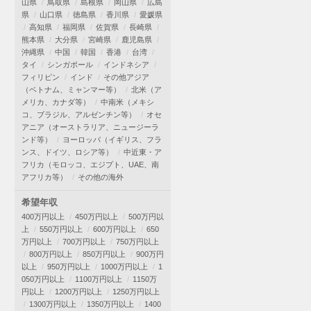
山県
鳥取県
島根県
岡山県
広島
県
山口県
徳島県
香川県
愛媛県
高知県
福岡県
佐賀県
長崎県
熊本県
大分県
宮崎県
鹿児島県
沖縄県
中国
韓国
香港
台湾
タイ
シンガポール
インドネシア
フィリピン
インド
その他アジア
（ベトナム、ミャンマー等）
北米（ア
メリカ、カナダ等）
中南米（メキシ
コ、ブラジル、アルゼンチン等）
オセ
アニア（オーストラリア、ニュージーラ
ンド等）
ヨーロッパ（イギリス、フラ
ンス、ドイツ、ロシア等）
中近東・ア
フリカ（モロッコ、エジプト、UAE、南
アフリカ等）
その他の海外
希望年収
400万円以上
450万円以上
500万円以
上
550万円以上
600万円以上
650
万円以上
700万円以上
750万円以上
800万円以上
850万円以上
900万円
以上
950万円以上
1000万円以上
1
050万円以上
1100万円以上
1150万
円以上
1200万円以上
1250万円以上
1300万円以上
1350万円以上
1400