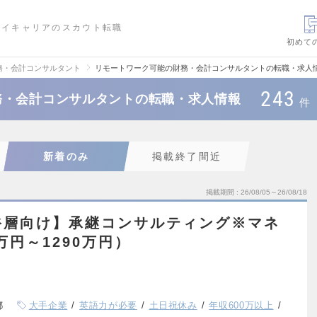
ハイキャリアのスカウト転職
初めて
務・会計コンサルタント
リモートワーク可能の財務・会計コンサルタントの転職・求人
243
務・会計コンサルタントの転職・求人情報
件
新着のみ
掲載終了間近
掲載期間
26/08/05～26/08/18
裕層向け】承継コンサルティング※マネ
万円～1290万円）
都
大手企業
英語力が必要
土日祝休み
年収600万以上