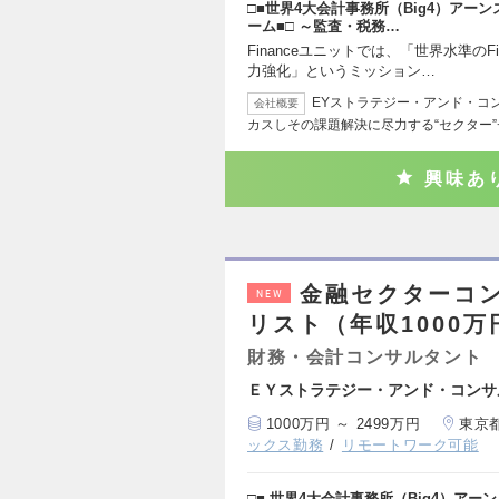
□■世界4大会計事務所（Big4）アー
ーム■□ ～監査・税務…
Financeユニットでは、「世界水準のFin
力強化」というミッション…
EYストラテジー・アンド・コ
会社概要
カスしその課題解決に尽力する“セクター
興味あ
金融セクターコン
NEW
リスト（年収1000万
財務・会計コンサルタント
ＥＹストラテジー・アンド・コンサ
1000万円 ～ 2499万円
東京
ックス勤務
リモートワーク可能
□■ 世界4大会計事務所（Big4）ア