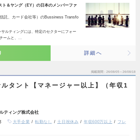
ンスト＆ヤング（EY）の日本のメンバーファ
カード会社等）のBussiness Transfo
ンサルティングには、特定のセクターにフォー
”チームと、…
り
詳細へ
掲載期間
26/08/05～26/08/18
サルタント【マネージャー以上】（年収1
）
ルティング株式会社
都
大手企業
転勤なし
土日祝休み
年収600万以上
フレ