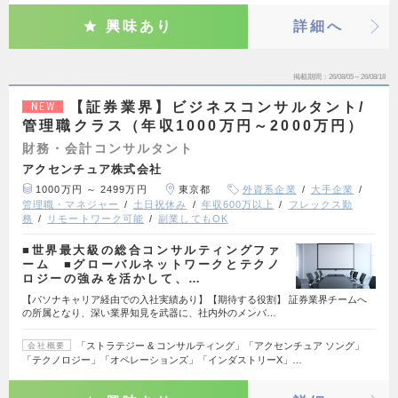
興味あり
詳細へ
掲載期間
26/08/05～26/08/18
【証券業界】ビジネスコンサルタント/
NEW
管理職クラス（年収1000万円～2000万円）
財務・会計コンサルタント
アクセンチュア株式会社
1000万円 ～ 2499万円
東京都
外資系企業
大手企業
管理職・マネジャー
土日祝休み
年収600万以上
フレックス勤
務
リモートワーク可能
副業してもOK
■世界最大級の総合コンサルティングファ
ーム ■グローバルネットワークとテクノ
ロジーの強みを活かして、…
【パソナキャリア経由での入社実績あり】【期待する役割】 証券業界チームへ
の所属となり、深い業界知見を武器に、社内外のメンバ…
「ストラテジー & コンサルティング」「アクセンチュア ソング」
会社概要
「テクノロジー」「オペレーションズ」「インダストリーX」…