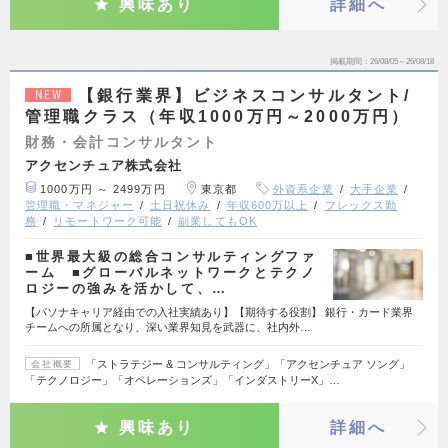
興味あり
詳細へ
掲載期間
26/08/05～26/08/18
【銀行業界】ビジネスコンサルタント/
NEW
管理職クラス（年収1000万円～2000万円）
財務・会計コンサルタント
アクセンチュア株式会社
1000万円 ～ 2499万円
東京都
外資系企業
大手企業
管理職・マネジャー
土日祝休み
年収600万以上
フレックス勤
務
リモートワーク可能
副業してもOK
■世界最大級の総合コンサルティングファ
ーム ■グローバルネットワークとテクノ
ロジーの強みを活かして、…
【パソナキャリア経由での入社実績あり】【期待する役割】 銀行・カード業界
チームへの所属となり、深い業界知見を武器に、社内外…
「ストラテジー & コンサルティング」「アクセンチュア ソング」
会社概要
「テクノロジー」「オペレーションズ」「インダストリーX」…
興味あり
詳細へ