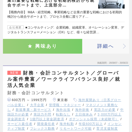
業の重要な戦略における初期的検討から統
合サポートまで、上流部分…
【職務内容】 M&A・経営戦略、事業戦略など企業の重要な戦略における初期的
検討から統合サポートまで、プロセス全般に渡りアド…
■コンサルティング: 企業戦略、組織変革、オペレーション変革、デ
会社概要
ジタルトランスフォーメーション（DX）など、様々な経営課…
興味あり
詳細へ
掲載期間
26/08/07～26/08/23
財務・会計コンサルタント／グローバ
NEW
ル案件豊富／ワークライフバランス良好／就
活人気企業
財務・会計コンサルタント
600万円 ～ 1999万円
東京都
海外展開あり（日系グロー
バル企業）
大手企業
管理職・マネジャー
マネジメント業務な
し
新規事業・新サービス
海外出張
海外折衝
英語力が必要
中
国語力が必要
英語力不問
転勤なし
土日祝休み
3,000万円以上
資金調達済
1億円以上資金調達済
ポテンシャル採用（未経験可）
サービス責任者
開発責任者
海外転勤
年収600万以上
インセン
ティブ制度
フレックス勤務
リモートワーク可能
育児支援制度