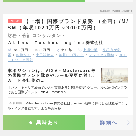
掲載期間
26/08/05～26/08/18
【上場】国際ブランド業務 （企画）/M/
NEW
SM（年収1020万円～3000万円）
財務・会計コンサルタント
Ａｔｌａｓ Ｔｅｃｈｎｏｌｏｇｉｅｓ株式会社
1000万円 ～ 4999万円
東京都
上場企業
英語力が必
要
転勤なし
土日祝休み
年収600万以上
フレックス勤務
リモ
ートワーク可能
本ポジションは、VISA・Mastercard等
の国際ブランド戦略やルール変更に対し、
カード会社側の…
【パソナキャリア経由での入社実績あり】[職務概要] グローバルな決済インフラ
である国際ブランド（VISA、Masterca…
Atlas Technologies株式会社は、Fintech領域に特化した独立系コンサ
会社概要
ルティング会社です。主な事業内容…
興味あり
詳細へ