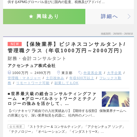
供するKPMGグローバル並びに国内の監査、税務及びアドバイ…
興味あり
詳細へ
掲載期間
26/08/05～26/08/18
【保険業界】ビジネスコンサルタント/
NEW
管理職クラス（年収1000万円～2000万円）
財務・会計コンサルタント
アクセンチュア株式会社
1000万円 ～ 2499万円
東京都
外資系企業
大手企業
管理職・マネジャー
土日祝休み
年収600万以上
フレックス勤
務
リモートワーク可能
副業してもOK
■世界最大級の総合コンサルティングファ
ーム ■グローバルネットワークとテクノ
ロジーの強みを活かして、…
【パソナキャリア経由での入社実績あり】【期待する役割】 保険業界チームへ
の所属となり、深い業界知見を武器に、社内外のメンバ…
「ストラテジー & コンサルティング」「アクセンチュア ソング」
会社概要
「テクノロジー」「オペレーションズ」「インダストリーX」…