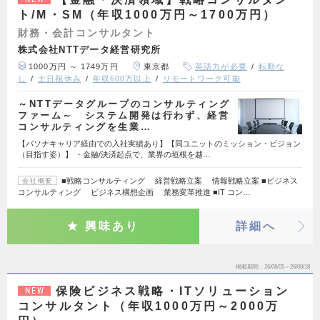
ト/M・SM（年収1000万円～1700万円）
財務・会計コンサルタント
株式会社NTTデータ経営研究所
1000万円 ～ 1749万円
東京都
英語力が必要
転勤な
し
土日祝休み
年収600万以上
リモートワーク可能
～NTTデータグループのコンサルティング
ファーム～ システム開発は行わず、経営
コンサルティングを生業…
【パソナキャリア経由での入社実績あり】【同ユニットのミッション・ビジョン
（目指す姿）】 ・金融/決済起点で、業界の垣根を越…
■戦略コンサルティング 経営戦略立案 情報戦略立案 ■ビジネス
会社概要
コンサルティング ビジネス構想企画 業務変革推進 ■IT コン…
興味あり
詳細へ
掲載期間
26/08/05～26/08/18
保険ビジネス戦略・ITソリューション
NEW
コンサルタント（年収1000万円～2000万