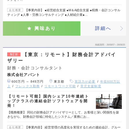
【事業内容】 ●経営総合支援 ●M＆A総合支援 ●税務・会計コンサル
会社概要
ティング ●人事・労務コンサルティング ●人材紹介業●…
興味あり
詳細へ
掲載期間
26/08/07～26/08/20
【東京：リモート】財務会計アドバイ
NEW
ザリー
財務・会計コンサルタント
株式会社アバント
600万円 ～ 849万円
東京都
英語力が必要
年収600万以
上
フレックス勤務
リモートワーク可能
育児支援制度
【リモート可能】国内シェア10年連続ト
ップクラスの連結会計ソフトウェアを開
発！
【職務概要】 同社の財務会計アドバイザリーとして、お客様と深い関係性を築
きながら、財務会計領域に特化したシステム／業務にお…
【事業内容】 経営管理の高度化を実現するための連結会計、グルー
会社概要