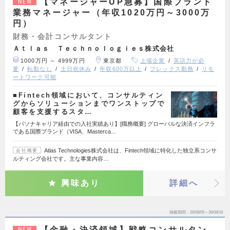
【マネージャーUP急募】国際ブランド
NEW
業務マネージャー（年収1020万円～3000万
円）
財務・会計コンサルタント
Ａｔｌａｓ Ｔｅｃｈｎｏｌｏｇｉｅｓ株式会社
1000万円 ～ 4999万円
東京都
上場企業
英語力が必
要
転勤なし
土日祝休み
年収600万以上
フレックス勤務
リモ
ートワーク可能
■Fintech領域において、コンサルティン
グからソリューションまでワンストップで
顧客を支援するスタ…
【パソナキャリア経由での入社実績あり】[職務概要] グローバルな決済インフラ
である国際ブランド（VISA、Masterca…
Atlas Technologies株式会社は、Fintech領域に特化した独立系コンサ
会社概要
ルティング会社です。主な事業内容…
興味あり
詳細へ
掲載期間
26/08/05～26/08/18
【金融・決済領域】戦略コンサルタン
NEW