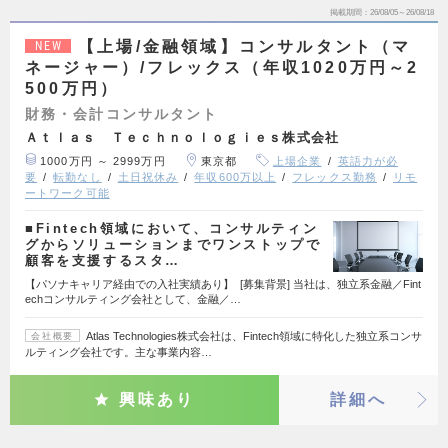
掲載期間
26/08/05～26/08/18
【上場/金融領域】コンサルタント（マ
NEW
ネージャー）/フレックス（年収1020万円～2
500万円）
財務・会計コンサルタント
Ａｔｌａｓ Ｔｅｃｈｎｏｌｏｇｉｅｓ株式会社
1000万円 ～ 2999万円
東京都
上場企業
英語力が必
要
転勤なし
土日祝休み
年収600万以上
フレックス勤務
リモ
ートワーク可能
■Fintech領域において、コンサルティン
グからソリューションまでワンストップで
顧客を支援するスタ…
【パソナキャリア経由での入社実績あり】 [募集背景] 当社は、独立系金融／Fint
echコンサルティング会社として、金融／…
Atlas Technologies株式会社は、Fintech領域に特化した独立系コンサ
会社概要
ルティング会社です。主な事業内容…
興味あり
詳細へ