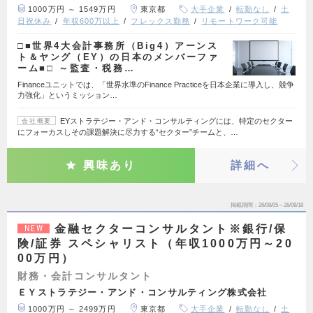
1000万円 ～ 1549万円
東京都
大手企業
転勤なし
土
日祝休み
年収600万以上
フレックス勤務
リモートワーク可能
□■世界4大会計事務所（Big4）アーンス
ト＆ヤング（EY）の日本のメンバーファ
ーム■□ ～監査・税務…
Financeユニットでは、「世界水準のFinance Practiceを日本企業に導入し、競争
力強化」というミッション…
EYストラテジー・アンド・コンサルティングには、特定のセクター
会社概要
にフォーカスしその課題解決に尽力する“セクター”チームと、…
興味あり
詳細へ
掲載期間
26/08/05～26/08/18
金融セクターコンサルタント※銀行/保
NEW
険/証券 スペシャリスト（年収1000万円～20
00万円）
財務・会計コンサルタント
ＥＹストラテジー・アンド・コンサルティング株式会社
1000万円 ～ 2499万円
東京都
大手企業
転勤なし
土