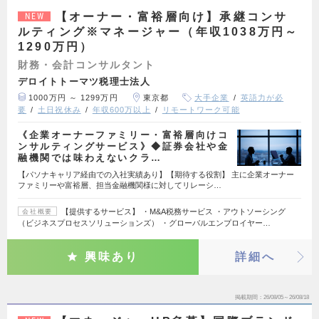
【オーナー・富裕層向け】承継コンサ
NEW
ルティング※マネージャー（年収1038万円～
1290万円）
財務・会計コンサルタント
デロイトトーマツ税理士法人
1000万円 ～ 1299万円
東京都
大手企業
英語力が必
要
土日祝休み
年収600万以上
リモートワーク可能
《企業オーナーファミリー・富裕層向けコ
ンサルティングサービス》◆証券会社や金
融機関では味わえないクラ…
【パソナキャリア経由での入社実績あり】【期待する役割】 主に企業オーナー
ファミリーや富裕層、担当金融機関様に対してリレーシ…
【提供するサービス】 ・M&A税務サービス ・アウトソーシング
会社概要
（ビジネスプロセスソリューションズ） ・グローバルエンプロイヤー…
興味あり
詳細へ
掲載期間
26/08/05～26/08/18