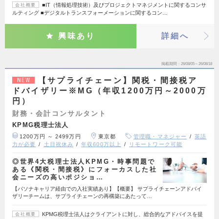
■IT（情報処理技術）及びプロジェクトマネジメントに関するコンサ
会社概要
ルティング ■デジタルトランスフォーメーションに関するコン…
興味あり
詳細へ
掲載期間
26/08/05～26/08/18
【サプライチェーン】関税・間接税ア
NEW
ドバイザリー※MG（年収1200万円～2000万
円）
財務・会計コンサルタント
KPMG税理士法人
1200万円 ～ 2499万円
東京都
管理職・マネジャー
英語
力が必要
土日祝休み
年収600万以上
リモートワーク可能
◎世界4大税理士法人KPMG・時事問題で
ある《関税・間接税》にフォーカスした社
会ニーズの高いポジショ…
【パソナキャリア経由での入社実績あり】【概要】 サプライチェーンアドバイ
ザリーチームは、サプライチェーンの再構築にあたって…
KPMG税理士法人はクライアントに対し、総合的なアドバイスを提
会社概要