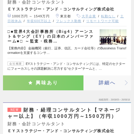
財務・会計コンサルタント
ＥＹストラテジー・アンド・コンサルティング株式会社
1000万円 ～ 1549万円
東京都
大手企業
転勤なし
土
日祝休み
年収600万以上
フレックス勤務
リモートワーク可能
□■世界4大会計事務所（Big4）アーンス
ト＆ヤング（EY）の日本のメンバーファ
ーム■□ ～監査・税務…
【業務内容】 金融機関（銀行、証券、信託、カード会社等）のBussiness Transf
ormationを支援するコンサ…
EYストラテジー・アンド・コンサルティングには、特定のセクター
会社概要
にフォーカスしその課題解決に尽力する“セクター”チームと、…
興味あり
詳細へ
掲載期間
26/08/05～26/08/18
財務・経理コンサルタント【マネージ
NEW
ャー以上】（年収1000万円～1500万円）
財務・会計コンサルタント
ＥＹストラテジー・アンド・コンサルティング株式会社