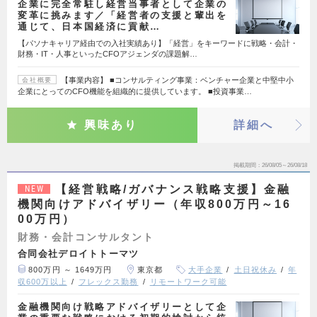
企業に完全常駐し経営当事者として企業の
変革に挑みます／「経営者の支援と輩出を
通じて、日本国経済に貢献…
【パソナキャリア経由での入社実績あり】「経営」をキーワードに戦略・会計・
財務・IT・人事といったCFOアジェンダの課題解…
【事業内容】 ■コンサルティング事業：ベンチャー企業と中堅中小
会社概要
企業にとってのCFO機能を組織的に提供しています。 ■投資事業…
興味あり
詳細へ
掲載期間
26/08/05～26/08/18
【経営戦略/ガバナンス戦略支援】金融
NEW
機関向けアドバイザリー（年収800万円～16
00万円）
財務・会計コンサルタント
合同会社デロイトトーマツ
800万円 ～ 1649万円
東京都
大手企業
土日祝休み
年
収600万以上
フレックス勤務
リモートワーク可能
金融機関向け戦略アドバイザリーとして企