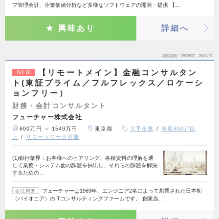
プ管理会計、企業価値分析など多様なソフトウェアの開発・提供 【…
興味あり
詳細へ
掲載期間
26/08/07～26/08/20
【リモートメイン】金融コンサルタン
NEW
ト(東証プライム／フルフレックス／ロケーシ
ョンフリー）
財務・会計コンサルタント
フューチャー株式会社
600万円 ～ 1549万円
東京都
大手企業
年収600万以
上
リモートワーク可能
(1)銀行業界：お客様へのヒアリング、各種資料の理解を通
じて業務・システム面の課題を抽出し、それらの課題を解決
するための…
フューチャーは1989年、エンジニア2名によって創業された日本初
会社概要
（パイオニア）のITコンサルティングファームです。 創業当…