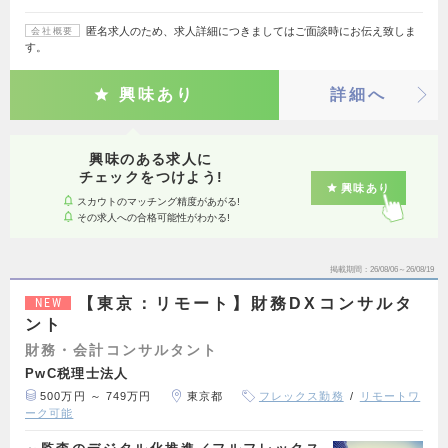
匿名求人のため、求人詳細につきましてはご面談時にお伝え致しま
会社概要
す。
興味あり
詳細へ
興味のある求人に
チェックをつけよう!
興味あり
スカウトのマッチング精度があがる!
その求人への合格可能性がわかる!
掲載期間
26/08/06～26/08/19
【東京：リモート】財務DXコンサルタ
NEW
ント
財務・会計コンサルタント
PwC税理士法人
500万円 ～ 749万円
東京都
フレックス勤務
リモートワ
ーク可能