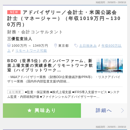
掲載期間
26/08/05～26/08/18
アドバイザリー／会計士・米国公認会
NEW
計士（マネージャー）（年収1019万円～130
0万円）
財務・会計コンサルタント
三優監査法人
1000万円 ～ 1349万円
東京都
土日祝休み
年収600万以
上
リモートワーク可能
BDO（世界5位）のメンバーファーム、新
規上場支援の実績多数／リモートワーク歓
迎（ハイブリットワーク…
・M&Aアドバイザリー業務 （財務DD/企業価値評価/PPA等） ・リスクアドバイ
ザリー業務 （国内外内部監査支援/内部統…
■監査・保証業務 ■株式上場支援 ■IFRS導入支援サービス ■システ
会社概要
ム監査・内部統制評価 ■ファイナンシャルアドバイザリーサー…
興味あり
詳細へ
掲載期間
26/08/05～26/08/18