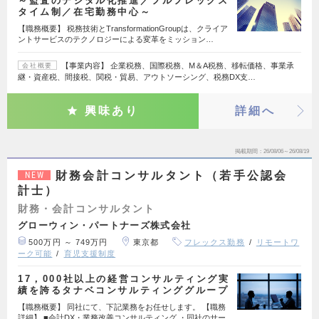
～監査のデジタル化推進／フルフレックス
タイム制／在宅勤務中心～
【職務概要】 税務技術とTransformationGroupは、クライア
ントサービスのテクノロジーによる変革をミッション…
【事業内容】 企業税務、国際税務、M＆A税務、移転価格、事業承
会社概要
継・資産税、間接税、関税・貿易、アウトソーシング、税務DX支…
興味あり
詳細へ
掲載期間
26/08/06～26/08/19
財務会計コンサルタント（若手公認会
NEW
計士）
財務・会計コンサルタント
グローウィン・パートナーズ株式会社
500万円 ～ 749万円
東京都
フレックス勤務
リモートワ
ーク可能
育児支援制度
17，000社以上の経営コンサルティング実
績を誇るタナベコンサルティンググループ
【職務概要】 同社にて、下記業務をお任せします。 【職務
詳細】 ■会計DX・業務改善コンサルティング ・同社のサー