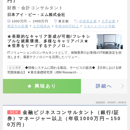
円）
財務・会計コンサルタント
日本アイ・ビー・エム株式会社
1000万円 ～ 2499万円
東京都
外資系企業
大手企業
英語力が必要
土日祝休み
年収600万以上
リモートワーク可能
★長期的なキャリア形成が可能/フレキシ
ブルな就業環境、多様なキャリアパス★
★世界をリードするテクノロ…
ITソリューションのコンサルタントとして、保険業界のお客様のIT戦略策定を担
当します。最新テクノロジーを活用したソリュー…
◆情報システムに関わる製品、サービスの提供◆ 【日本における研
会社概要
究開発拠点】 ▼東京基礎研究所（IBM Research - …
興味あり
詳細へ
掲載期間
26/08/05～26/08/18
金融ビジネスコンサルタント（銀行/証
NEW
券）マネージャー以上（年収1000万円～150
0万円）