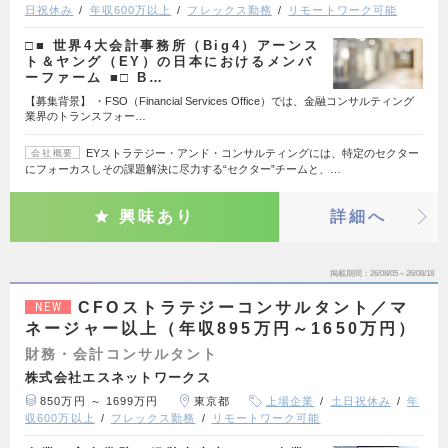
日祝休み
年収600万以上
フレックス勤務
リモートワーク可能
□■ 世界4大会計事務所（Big4）アーンス
ト＆ヤング（EY）の日本におけるメンバ
ーファーム ■□ B…
【募集背景】 ・FSO（Financial Services Office）では、金融コンサルティング
業界のトランスフォー…
EYストラテジー・アンド・コンサルティングには、特定のセクター
会社概要
にフォーカスしその課題解決に尽力する“セクター”チームと、…
興味あり
詳細へ
掲載期間
26/08/05～26/08/18
CFOストラテジーコンサルタント／マ
NEW
ネージャー以上（年収895万円～1650万円）
財務・会計コンサルタント
株式会社エスネットワークス
850万円 ～ 1699万円
東京都
上場企業
土日祝休み
年
収600万以上
フレックス勤務
リモートワーク可能