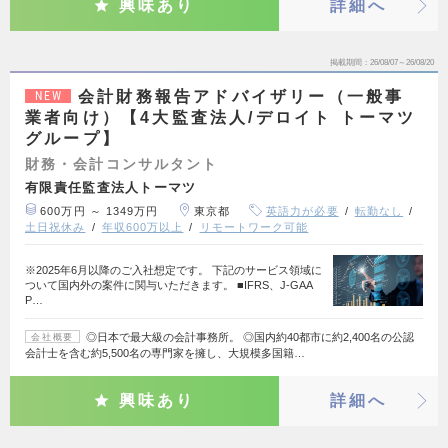
興味あり
詳細へ
掲載期間
26/08/07～26/08/20
会計財務報告アドバイザリー（一般事
NEW
業者向け）【4大監査法人/デロイト トーマツ
グループ】
財務・会計コンサルタント
有限責任監査法人トーマツ
600万円 ～ 1349万円
東京都
英語力が必要
転勤なし
土日祝休み
年収600万以上
リモートワーク可能
※2025年6月以降のご入社想定です。 下記のサービス領域に
ついて国内外の案件に関与いただきます。 ■IFRS、J-GAA
P…
◎日本で最大級の会計事務所。 ◎国内約40都市に約2,400名の公認
会社概要
会計士を含む約5,500名の専門家を擁し、大規模多国籍…
興味あり
詳細へ