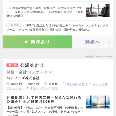
CFO機能の中核である経理・財務部門、経営企画部門に対
し、「業務プロセスの効率化」「経営情報の可視化」「事業
継続への適応…
・1981年に設立した日本発の総合系グローバルコンサルティングフ
会社概要
ァーム ・グローバル案件多数で、海外出張・海外駐在の機会が…
興味あり
詳細へ
掲載期間
26/08/07～26/08/20
公認会計士
NEW
財務・会計コンサルタント
バディーズ株式会社
600万円 ～ 799万円
東京都
年収600万以上
ストックオ
プションあり
リモートワーク可能
財務参謀として経営支援・M＆Aに関わる
公認会計士／残業月10H程
【職務概要】 担当20～30社（年商数千万円～5億円規模のオ
ーナー系中小企業・法人メイン）の税務・財務コンサルティ
ングを中…