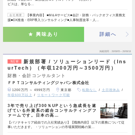
ビスは、単なる…
【事業内容】 ■M＆Aサービス■会計・財務・バックオフィス業務支
会社概要
援■DX推進・ERP導入コンサルティング■人事制度改革・人…
興味あり
詳細へ
掲載期間
26/08/05～26/08/18
新規部署 / ソリューションリード（Ins
NEW
urTech）（年収1200万円～3500万円）
財務・会計コンサルタント
ＦＰＴコンサルティングジャパン株式会社
1200万円 ～ 4999万円
東京都
転勤なし
土日祝休み
年収600万以上
リモートワーク可能
3年で売り上げ300％UPという急成長を遂
げている外資系の総合コンサルティングフ
ァームです。日本の高…
【パソナキャリア経由での入社実績あり】【職務内容】 以下の業務について従
事いただきます。 ・ソリューションの市場展開戦略の策…