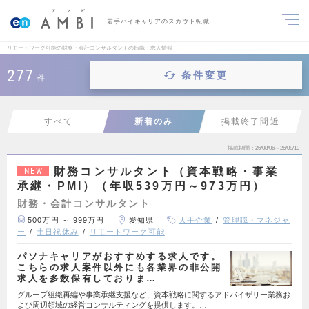
若手ハイキャリアのスカウト転職
リモートワーク可能の財務・会計コンサルタントの転職・求人情報
277
条件変更
件
すべて
新着のみ
掲載終了間近
掲載期間
26/08/06～26/08/19
財務コンサルタント（資本戦略・事業
NEW
承継・PMI）（年収539万円～973万円）
財務・会計コンサルタント
500万円 ～ 999万円
愛知県
大手企業
管理職・マネジャ
ー
土日祝休み
リモートワーク可能
パソナキャリアがおすすめする求人です。
こちらの求人案件以外にも各業界の非公開
求人を多数保有しておりま…
グループ組織再編や事業承継支援など、資本戦略に関するアドバイザリー業務お
よび周辺領域の経営コンサルティングを提供します。…