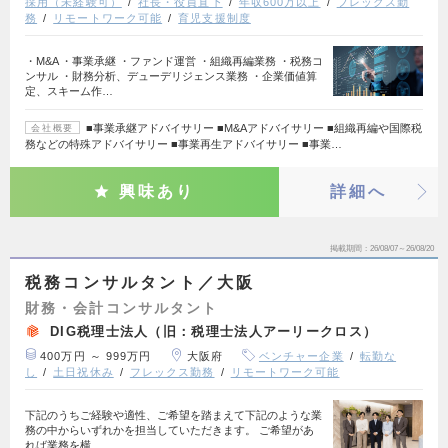
採用（未経験可）
社長・役員直下
年収600万以上
フレックス勤
務
リモートワーク可能
育児支援制度
・M&A ・事業承継 ・ファンド運営 ・組織再編業務 ・税務コ
ンサル ・財務分析、デューデリジェンス業務 ・企業価値算
定、スキーム作…
■事業承継アドバイサリー ■M&Aアドバイサリー ■組織再編や国際税
会社概要
務などの特殊アドバイサリー ■事業再生アドバイサリー ■事業…
興味あり
詳細へ
掲載期間
26/08/07～26/08/20
税務コンサルタント／大阪
財務・会計コンサルタント
DIG税理士法人（旧：税理士法人アーリークロス）
400万円 ～ 999万円
大阪府
ベンチャー企業
転勤な
し
土日祝休み
フレックス勤務
リモートワーク可能
下記のうちご経験や適性、ご希望を踏まえて下記のような業
務の中からいずれかを担当していただきます。 ご希望があ
れば業務を横…