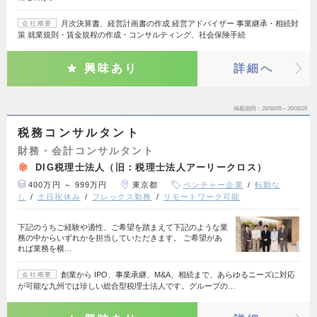
月次決算書、経営計画書の作成 経営アドバイザー 事業継承・相続対
会社概要
策 就業規則・賃金規程の作成・コンサルティング、社会保険手続
興味あり
詳細へ
掲載期間
26/08/05～26/08/29
税務コンサルタント
財務・会計コンサルタント
DIG税理士法人（旧：税理士法人アーリークロス）
400万円 ～ 999万円
東京都
ベンチャー企業
転勤な
し
土日祝休み
フレックス勤務
リモートワーク可能
下記のうちご経験や適性、ご希望を踏まえて下記のような業
務の中からいずれかを担当していただきます。 ご希望があ
れば業務を横…
創業から IPO、事業承継、M&A、相続まで、あらゆるニーズに対応
会社概要
が可能な九州では珍しい総合型税理士法人です。グループの…