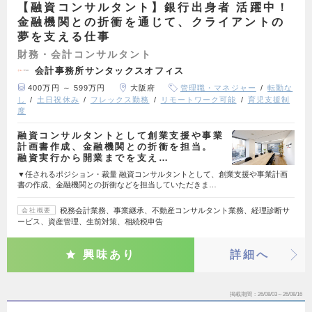
【融資コンサルタント】銀行出身者 活躍中！
金融機関との折衝を通じて、クライアントの
夢を支える仕事
財務・会計コンサルタント
会計事務所サンタックスオフィス
400万円 ～ 599万円
大阪府
管理職・マネジャー
転勤な
し
土日祝休み
フレックス勤務
リモートワーク可能
育児支援制
度
融資コンサルタントとして創業支援や事業
計画書作成、金融機関との折衝を担当。
融資実行から開業までを支え…
▼任されるポジション・裁量 融資コンサルタントとして、創業支援や事業計画
書の作成、金融機関との折衝などを担当していただきま…
税務会計業務、事業継承、不動産コンサルタント業務、経理診断サ
会社概要
ービス、資産管理、生前対策、相続税申告
興味あり
詳細へ
掲載期間
26/08/03～26/08/16