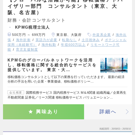
イザリー部門 コンサルタント（東京、大
阪、名古屋）
財務・会計コンサルタント
KPMG税理士法人
500万円 ～ 699万円
東京都、大阪府
外資系企業
海外出
張
海外折衝
英語力が必要
転勤なし
土日祝休み
ポテンシャル
採用（未経験可）
海外転勤
年収600万以上
リモートワーク可
能
育児支援制度
KPMGのグローバルネットワークを活用
し、移転価格に関する総合的なサービスを
提供しています。 東京・大…
移転価格コンサルタントとして以下の業務を行っていただきます。 最新の経済
分析の手法を用いた企業・事業価値、移転価格ポリシー…
国際税務サービス 国内税務サービス M＆A関連 組織再編／企業再生
会社概要
不動産関連 証券化／リース関連 移転価格サービス バリュエーション…
興味あり
詳細へ
掲載期間
26/08/03～26/08/16