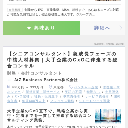
創業から IPO、事業承継、M&A、相続まで、あらゆるニーズに対応
会社概要
が可能な九州では珍しい総合型税理士法人です。グループの…
興味あり
詳細へ
掲載期間
26/08/06～26/08/19
【シニアコンサルタント】急成長フェーズの
中核人材募集｜大手企業のCxOに伴走する総
合コンサル
財務・会計コンサルタント
AtZ Business Partners株式会社
700万円 ～ 999万円
東京都
ベンチャー企業
管理職・マ
ネジャー
新規事業・新サービス
英語力不問
転勤なし
土日祝休
み
CxO候補
社長・役員直下
事業責任者
サービス責任者
開発
責任者
年収600万以上
フレックス勤務
リモートワーク可能
大手企業のCxO直下で、戦略立案から実
行・定着までを一貫して推進する総合コン
サルティング業務。
本ポジションでは、大手企業クライアントのCxOクラスをカウンターパートに、