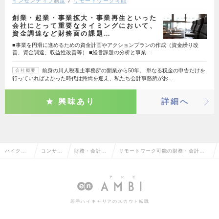
インセンティブ制度
リモートワーク可能
創業・起業・事業拡大・事業再生といった
会社にとって重要なタイミングにおいて、
資金調達など財務面の課題…
■事業を円滑に進めるための資金計画やアクションプランの作成（資金繰り改
善、資金調達、収益性改善等） ■経営課題の分析と事業…
前身の川人税理士事務所の開業から50年。 単なる税金の申告だけを
会社概要
行っていればよかった時代は終焉を迎え、私たち会計事務所がお…
興味あり
詳細へ
ハイクラ
コンサル
財務・会計コ
リモートワーク可能の財務・会計コ
ス求人TO
タント系
ンサルタント
ンサルタントの転職・求人情報一覧
P
若手ハイキャリアのスカウト転職