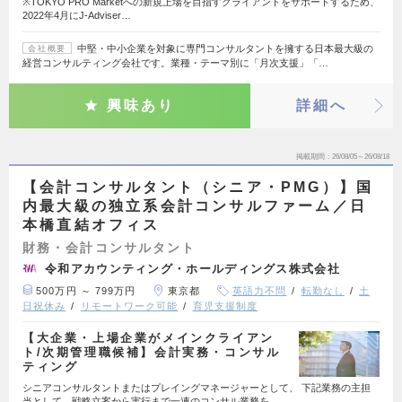
※TOKYO PRO Marketへの新規上場を目指すクライアントをサポートするため、
2022年4月にJ-Adviser…
中堅・中小企業を対象に専門コンサルタントを擁する日本最大級の
会社概要
経営コンサルティング会社です。業種・テーマ別に「月次支援」「…
興味あり
詳細へ
掲載期間
26/08/05～26/08/18
【会計コンサルタント（シニア・PMG）】国
内最大級の独立系会計コンサルファーム／日
本橋直結オフィス
財務・会計コンサルタント
令和アカウンティング・ホールディングス株式会社
500万円 ～ 799万円
東京都
英語力不問
転勤なし
土
日祝休み
リモートワーク可能
育児支援制度
【大企業・上場企業がメインクライアン
ト/次期管理職候補】会計実務・コンサル
ティング
シニアコンサルタントまたはプレイングマネージャーとして、 下記業務の主担
当として、戦略立案から実行まで一連のコンサル業務を…