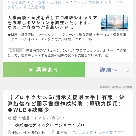
外資系企業
大手企業
土日祝休み
フレックス勤務
リモートワー
ク可能
育児支援制度
人事面談・面接を通してご経験やキャリア
を考慮しポジションを調整いたします。
なお、ご自身でご応募いただ…
★財務・経営管理コンサルタント ・グローバル経営管理 ・全社コスト構造改革
・グローバルオペレーティングモデル構想 ・グローバル…
世界有数のソリューションおよびプロフェッショナルサービス企業
会社概要
として、世界をリードする企業や組織の変革を支援しています。 企…
興味あり
詳細へ
掲載期間
26/08/10～26/08/23
【プロネクサスG/開示支援最大手】有報・決
算短信など開示書類作成補助（即戦力採用）
◆WLB◆残業少
財務・会計コンサルタント
株式会社ディスクロージャー・プロ
400万円 ～ 649万円
東京都
上場企業
大手企業
マネ