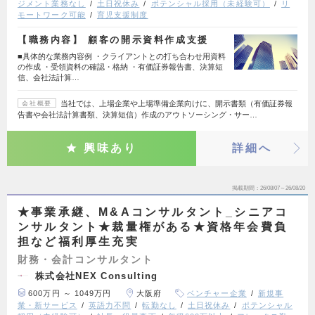
ジメント業務なし
土日祝休み
ポテンシャル採用（未経験可）
リ
モートワーク可能
育児支援制度
【職務内容】 顧客の開示資料作成支援
■具体的な業務内容例 ・クライアントとの打ち合わせ用資料
の作成 ・受領資料の確認・格納 ・有価証券報告書、決算短
信、会社法計算…
当社では、上場企業や上場準備企業向けに、開示書類（有価証券報
会社概要
告書や会社法計算書類、決算短信）作成のアウトソーシング・サー…
興味あり
詳細へ
掲載期間
26/08/07～26/08/20
★事業承継、M&Aコンサルタント_シニアコ
ンサルタント★裁量権がある★資格年会費負
担など福利厚生充実
財務・会計コンサルタント
株式会社NEX Consulting
600万円 ～ 1049万円
大阪府
ベンチャー企業
新規事
業・新サービス
英語力不問
転勤なし
土日祝休み
ポテンシャル