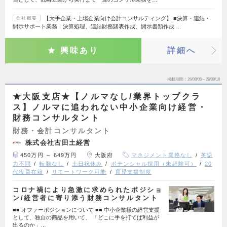
【大手企業・上場企業向け会計コンサルティング】 ■決算・連結・
会社概要
開示サポート業務：決算処理、連結財務諸表作成、開示書類作成 …
興味あり
詳細へ
掲載期間
26/08/05～26/08/18
★大阪支店★【ノルマなし/業界トップクラ
ス】ノルマに追われない中小企業向け経営・
財務コンサルタント
財務・会計コンサルタント
株式会社古田土経営
450万円 ～ 649万円
大阪府
マネジメント業務なし
英語
力不問
転勤なし
土日祝休み
ポテンシャル採用（未経験可）
20
代役員在籍
リモートワーク可能
育児支援制度
コロナ禍により急激に求められたポジショ
ン/経営者に寄り添う財務コンサルタント
■■ オファーポジションについて ■■ 中小企業様の経営支援
として、独自の商品を用いて、 「どこに手を打てば利益が
出るのか」…