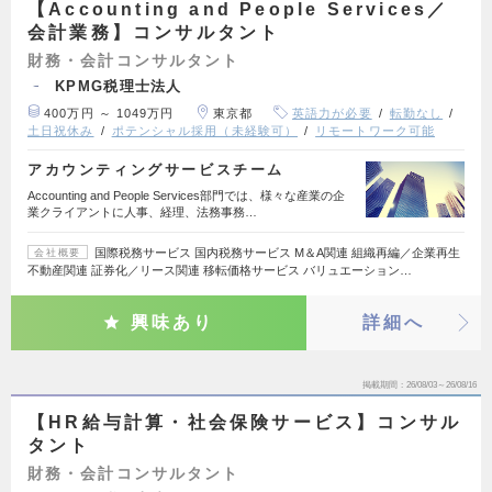
【Accounting and People Services／
会計業務】コンサルタント
財務・会計コンサルタント
KPMG税理士法人
400万円 ～ 1049万円
東京都
英語力が必要
転勤なし
土日祝休み
ポテンシャル採用（未経験可）
リモートワーク可能
アカウンティングサービスチーム
Accounting and People Services部門では、様々な産業の企
業クライアントに人事、経理、法務事務…
国際税務サービス 国内税務サービス M＆A関連 組織再編／企業再生
会社概要
不動産関連 証券化／リース関連 移転価格サービス バリュエーション…
興味あり
詳細へ
掲載期間
26/08/03～26/08/16
【HR給与計算・社会保険サービス】コンサル
タント
財務・会計コンサルタント