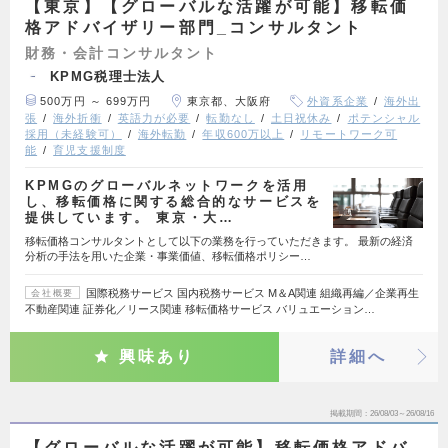
【東京】【グローバルな活躍が可能】移転価
格アドバイザリー部門_コンサルタント
財務・会計コンサルタント
KPMG税理士法人
500万円 ～ 699万円
東京都、大阪府
外資系企業
海外出
張
海外折衝
英語力が必要
転勤なし
土日祝休み
ポテンシャル
採用（未経験可）
海外転勤
年収600万以上
リモートワーク可
能
育児支援制度
KPMGのグローバルネットワークを活用
し、移転価格に関する総合的なサービスを
提供しています。 東京・大…
移転価格コンサルタントとして以下の業務を行っていただきます。 最新の経済
分析の手法を用いた企業・事業価値、移転価格ポリシー…
国際税務サービス 国内税務サービス M＆A関連 組織再編／企業再生
会社概要
不動産関連 証券化／リース関連 移転価格サービス バリュエーション…
興味あり
詳細へ
掲載期間
26/08/03～26/08/16
【グローバルな活躍が可能】移転価格アドバ