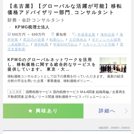
【名古屋】【グローバルな活躍が可能】移転
価格アドバイザリー部門_コンサルタント
財務・会計コンサルタント
KPMG税理士法人
500万円 ～ 699万円
愛知県
外資系企業
海外出張
海
外折衝
英語力が必要
転勤なし
土日祝休み
ポテンシャル採用
（未経験可）
海外転勤
年収600万以上
リモートワーク可能
育
児支援制度
KPMGのグローバルネットワークを活用
し、移転価格に関する総合的なサービスを
提供しています。 東京・大…
移転価格コンサルタントとして以下の業務を行っていただきます。 最新の経済
分析の手法を用いた企業・事業価値、移転価格ポリシー…
国際税務サービス 国内税務サービス M＆A関連 組織再編／企業再生
会社概要
不動産関連 証券化／リース関連 移転価格サービス バリュエーション…
興味あり
詳細へ
掲載期間
26/08/03～26/08/16