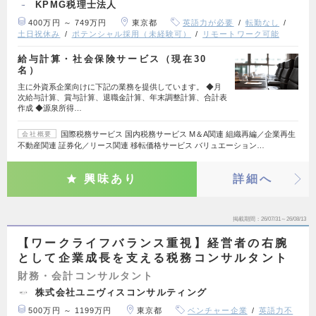
KPMG税理士法人
400万円 ～ 749万円
東京都
英語力が必要
転勤なし
土日祝休み
ポテンシャル採用（未経験可）
リモートワーク可能
給与計算・社会保険サービス（現在30
名）
主に外資系企業向けに下記の業務を提供しています。 ◆月
次給与計算、賞与計算、退職金計算、年末調整計算、合計表
作成 ◆源泉所得…
国際税務サービス 国内税務サービス M＆A関連 組織再編／企業再生
会社概要
不動産関連 証券化／リース関連 移転価格サービス バリュエーション…
興味あり
詳細へ
掲載期間
26/07/31～26/08/13
【ワークライフバランス重視】経営者の右腕
として企業成長を支える税務コンサルタント
財務・会計コンサルタント
株式会社ユニヴィスコンサルティング
500万円 ～ 1199万円
東京都
ベンチャー企業
英語力不