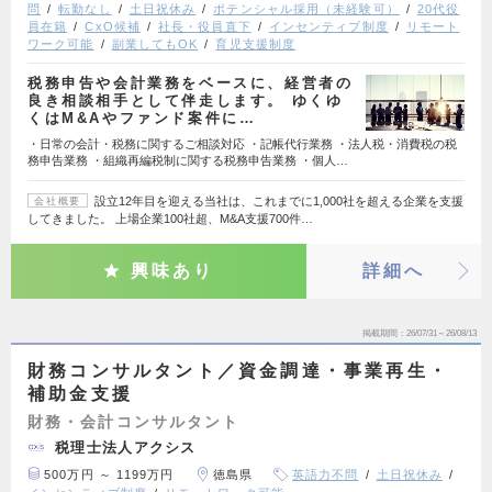
問
転勤なし
土日祝休み
ポテンシャル採用（未経験可）
20代役
員在籍
CxO候補
社長・役員直下
インセンティブ制度
リモート
ワーク可能
副業してもOK
育児支援制度
税務申告や会計業務をベースに、経営者の
良き相談相手として伴走します。 ゆくゆ
くはM&Aやファンド案件に…
・日常の会計・税務に関するご相談対応 ・記帳代行業務 ・法人税・消費税の税
務申告業務 ・組織再編税制に関する税務申告業務 ・個人…
設立12年目を迎える当社は、これまでに1,000社を超える企業を支援
会社概要
してきました。 上場企業100社超、M&A支援700件…
興味あり
詳細へ
掲載期間
26/07/31～26/08/13
財務コンサルタント／資金調達・事業再生・
補助金支援
財務・会計コンサルタント
税理士法人アクシス
500万円 ～ 1199万円
徳島県
英語力不問
土日祝休み