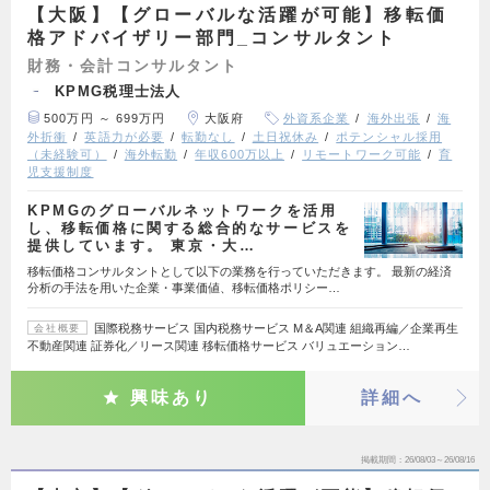
【大阪】【グローバルな活躍が可能】移転価
格アドバイザリー部門_コンサルタント
財務・会計コンサルタント
KPMG税理士法人
500万円 ～ 699万円
大阪府
外資系企業
海外出張
海
外折衝
英語力が必要
転勤なし
土日祝休み
ポテンシャル採用
（未経験可）
海外転勤
年収600万以上
リモートワーク可能
育
児支援制度
KPMGのグローバルネットワークを活用
し、移転価格に関する総合的なサービスを
提供しています。 東京・大…
移転価格コンサルタントとして以下の業務を行っていただきます。 最新の経済
分析の手法を用いた企業・事業価値、移転価格ポリシー…
国際税務サービス 国内税務サービス M＆A関連 組織再編／企業再生
会社概要
不動産関連 証券化／リース関連 移転価格サービス バリュエーション…
興味あり
詳細へ
掲載期間
26/08/03～26/08/16