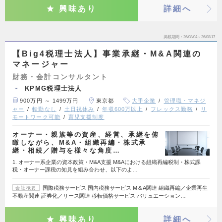
興味あり
詳細へ
掲載期間
26/08/04～26/08/17
【Big4税理士法人】事業承継・M&A関連の
マネージャー
財務・会計コンサルタント
KPMG税理士法人
900万円 ～ 1499万円
東京都
大手企業
管理職・マネジ
ャー
転勤なし
土日祝休み
年収600万以上
フレックス勤務
リ
モートワーク可能
育児支援制度
オーナー・親族等の資産、経営、承継を俯
瞰しながら、M&A・組織再編・株式承
継・相続／贈与を様々な角度…
1. オーナー系企業の資本政策・M&A支援 M&Aにおける組織再編税制・株式課
税・オーナー課税の知見を組み合わせ、以下のよ…
国際税務サービス 国内税務サービス M＆A関連 組織再編／企業再生
会社概要
不動産関連 証券化／リース関連 移転価格サービス バリュエーション…
興味あり
詳細へ