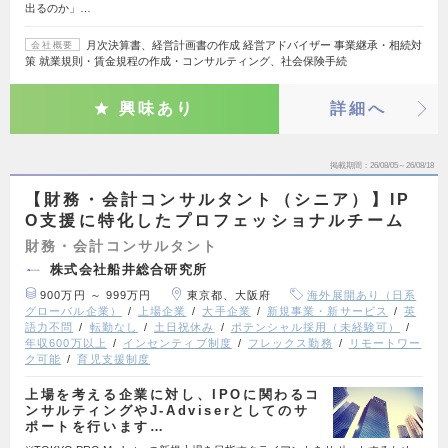
出るのか」…
月次決算書、経営計画書の作成 経営アドバイザー 事業継承・相続対
会社概要
策 就業規則・賃金規程の作成・コンサルティング、社会保険手続
興味あり
詳細へ
掲載期間
26/08/05～26/08/18
【財務・会計コンサルタント（シニア）】IP
O支援に特化したプロフェッショナルチーム
財務・会計コンサルタント
株式会社船井総合研究所
900万円 ～ 999万円
東京都、大阪府
海外展開あり（日系
グローバル企業）
上場企業
大手企業
新規事業・新サービス
英
語力不問
転勤なし
土日祝休み
ポテンシャル採用（未経験可）
年収600万以上
インセンティブ制度
フレックス勤務
リモートワー
ク可能
育児支援制度
上場を考える企業に対し、IPOに関わるコ
ンサルティングやJ-Adviserとしてのサ
ポートを行います…