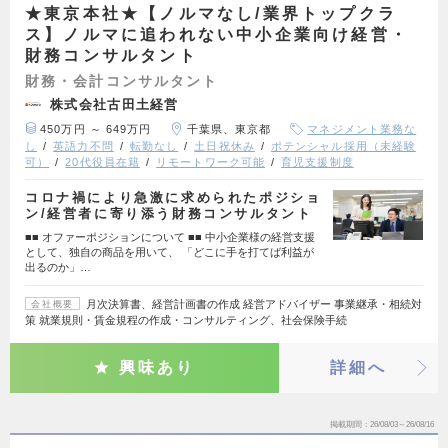
★東京本社★【ノルマなし/業界トップクラ
ス】ノルマに追われない中小企業向け経営・
財務コンサルタント
財務・会計コンサルタント
株式会社古田土経営
450万円 ～ 649万円
千葉県、東京都
マネジメント業務な
し
英語力不問
転勤なし
土日祝休み
ポテンシャル採用（未経験
可）
20代役員在籍
リモートワーク可能
育児支援制度
コロナ禍により急激に求められたポジショ
ン/経営者に寄り添う財務コンサルタント
■■ オファーポジションについて ■■ 中小企業様の経営支援
として、独自の商品を用いて、 「どこに手を打てば利益が
出るのか」…
月次決算書、経営計画書の作成 経営アドバイザー 事業継承・相続対
会社概要
策 就業規則・賃金規程の作成・コンサルティング、社会保険手続
興味あり
詳細へ
掲載期間
26/08/03～26/08/16