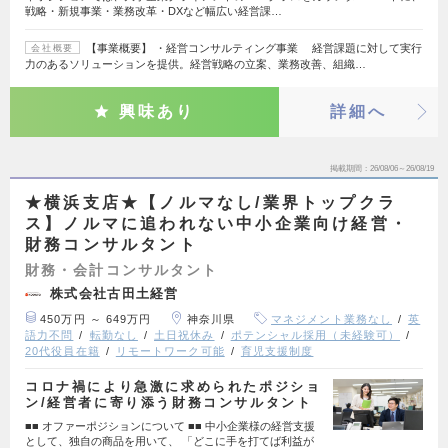
戦略・新規事業・業務改革・DXなど幅広い経営課…
【事業概要】 ・経営コンサルティング事業 経営課題に対して実行
会社概要
力のあるソリューションを提供。経営戦略の立案、業務改善、組織…
興味あり
詳細へ
掲載期間
26/08/06～26/08/19
★横浜支店★【ノルマなし/業界トップクラ
ス】ノルマに追われない中小企業向け経営・
財務コンサルタント
財務・会計コンサルタント
株式会社古田土経営
450万円 ～ 649万円
神奈川県
マネジメント業務なし
英
語力不問
転勤なし
土日祝休み
ポテンシャル採用（未経験可）
20代役員在籍
リモートワーク可能
育児支援制度
コロナ禍により急激に求められたポジショ
ン/経営者に寄り添う財務コンサルタント
■■ オファーポジションについて ■■ 中小企業様の経営支援
として、独自の商品を用いて、 「どこに手を打てば利益が