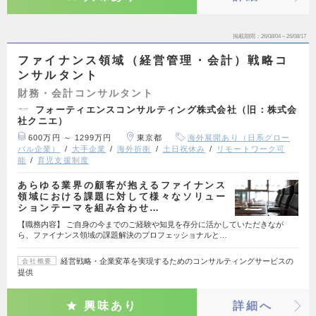
掲載期間
26/08/04～26/08/17
ファイナンス領域（経営管理・会計）戦略コ
ンサルタント
財務・会計コンサルタント
フォーティエンスコンサルティング株式会社（旧：株式会
社クニエ）
600万円 ～ 1299万円
東京都
海外展開あり（日系グロー
バル企業）
大手企業
海外折衝
土日祝休み
リモートワーク可
能
育児支援制度
あらゆる業界の顧客が抱えるファイナンス
領域における課題に対して様々なソリュー
ションテーマを組み合わせ…
【職務内容】 ご自身の今までのご経験や知見を存分に活かしていただきなが
ら、ファイナンス領域の課題解決のプロフェッショナルと…
経営戦略・企業変革を実現するためのコンサルティングサービスの
会社概要
提供
興味あり
詳細へ