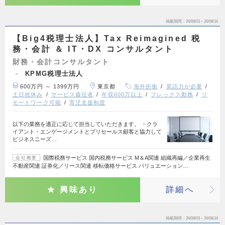
掲載期間
26/08/03～26/08/16
【Big4税理士法人】Tax Reimagined 税
務・会計 ＆ IT・DX コンサルタント
財務・会計コンサルタント
KPMG税理士法人
600万円 ～ 1399万円
東京都
海外折衝
英語力が必要
土日祝休み
サービス責任者
年収600万以上
フレックス勤務
リ
モートワーク可能
育児支援制度
以下の業務を適正に応じて担当していただきます。 ・クラ
イアント・エンゲージメントとプリセールス顧客と協力して
ビジネスニーズ…
国際税務サービス 国内税務サービス M＆A関連 組織再編／企業再生
会社概要
不動産関連 証券化／リース関連 移転価格サービス バリュエーション…
興味あり
詳細へ
掲載期間
26/08/03～26/08/16