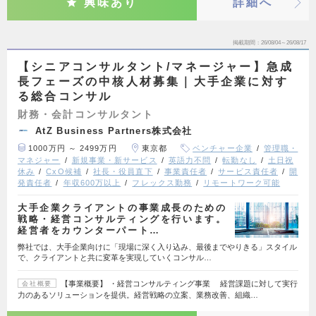
興味あり
詳細へ
掲載期間
26/08/04～26/08/17
【シニアコンサルタント/マネージャー】急成
長フェーズの中核人材募集｜大手企業に対す
る総合コンサル
財務・会計コンサルタント
AtZ Business Partners株式会社
1000万円 ～ 2499万円
東京都
ベンチャー企業
管理職・
マネジャー
新規事業・新サービス
英語力不問
転勤なし
土日祝
休み
CxO候補
社長・役員直下
事業責任者
サービス責任者
開
発責任者
年収600万以上
フレックス勤務
リモートワーク可能
大手企業クライアントの事業成長のための
戦略・経営コンサルティングを行います。
経営者をカウンターパート…
弊社では、大手企業向けに「現場に深く入り込み、最後までやりきる」スタイル
で、クライアントと共に変革を実現していくコンサル…
【事業概要】 ・経営コンサルティング事業 経営課題に対して実行
会社概要
力のあるソリューションを提供。経営戦略の立案、業務改善、組織…