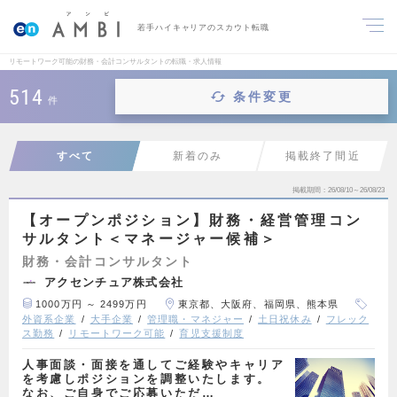
若手ハイキャリアのスカウト転職
リモートワーク可能の財務・会計コンサルタントの転職・求人情報
514
条件変更
件
すべて
新着のみ
掲載終了間近
掲載期間
26/08/10～26/08/23
【オープンポジション】財務・経営管理コン
サルタント＜マネージャー候補＞
財務・会計コンサルタント
アクセンチュア株式会社
1000万円 ～ 2499万円
東京都、大阪府、福岡県、熊本県
外資系企業
大手企業
管理職・マネジャー
土日祝休み
フレック
ス勤務
リモートワーク可能
育児支援制度
人事面談・面接を通してご経験やキャリア
を考慮しポジションを調整いたします。
なお、ご自身でご応募いただ…