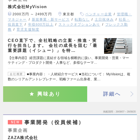
株式会社MyVision
2000万円 ～ 2499万円
東京都
ベンチャー企業
管理職・
マネジャー
新規事業・新サービス
転勤なし
土日祝休み
社長・
役員直下
年収600万以上
ストックオプションあり
フレックス勤
務
育児支援制度
CEO直下で、全社戦略の立案・推進・実
行を担当します。 会社の成長を阻む「最
重要課題（イシュー）」を特…
【仕事内容】 経営課題に直結する領域を横断的に扱い、事業開発・営業・マー
ケティング・プロダクト開発・人事など、多様なテーマ…
■事業内容： ・人材紹介サービス ■当社について： MyVisionは、複
会社概要
数のシリアルアントレプレナー、戦略ファーム出身者、業…
興味あり
詳細へ
掲載期間
26/08/07～26/08/20
事業開発（役員候補）
NEW
事業企画
ZAZA株式会社