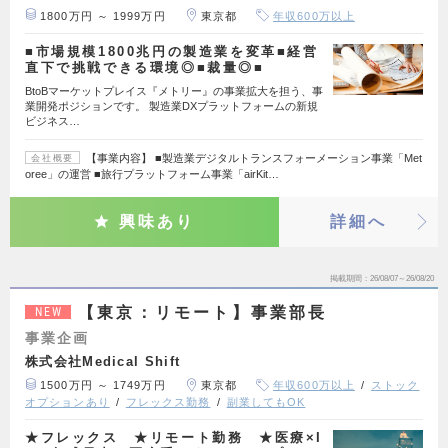
1800万円 ～ 1999万円
東京都
年収600万以上
■市場規模1800兆円の製造業を変革■経営
直下で挑戦できる環境◎■裁量◎■
BtoBマーケットプレイス『メトリー』の事業拡大を担う、事
業開発ポジションです。 製造業DXプラットフォームの新規
ビジネス…
【事業内容】 ■製造業デジタルトランスフォーメーション事業「Met
会社概要
oree」の運営 ■旅行プラットフォーム事業「airKit…
興味あり
詳細へ
掲載期間
26/08/07～26/08/20
【東京：リモート】事業部長
NEW
事業企画
株式会社Medical Shift
1500万円 ～ 1749万円
東京都
年収600万以上
ストック
オプションあり
フレックス勤務
副業してもOK
★フレックス ★リモート勤務 ★医療×I