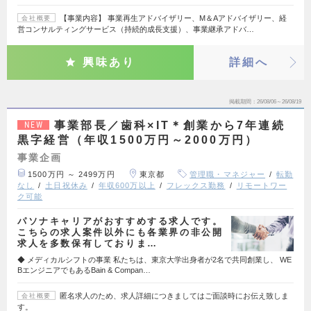
【事業内容】 事業再生アドバイザリー、M＆Aアドバイザリー、経
会社概要
営コンサルティングサービス（持続的成長支援）、事業継承アドバ…
興味あり
詳細へ
掲載期間
26/08/06～26/08/19
事業部長／歯科×IT＊創業から7年連続
NEW
黒字経営（年収1500万円～2000万円）
事業企画
1500万円 ～ 2499万円
東京都
管理職・マネジャー
転勤
なし
土日祝休み
年収600万以上
フレックス勤務
リモートワー
ク可能
パソナキャリアがおすすめする求人です。
こちらの求人案件以外にも各業界の非公開
求人を多数保有しておりま…
◆ メディカルシフトの事業 私たちは、東京大学出身者が2名で共同創業し、 WE
BエンジニアでもあるBain & Compan…
匿名求人のため、求人詳細につきましてはご面談時にお伝え致しま
会社概要
す。