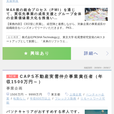
支援制度
M&A後の統合プロセス（PMI）を通じ
て、買収先事業の成長支援とグループ全体
の企業価値最大化を推進い…
【業務内容】 CEO室に所属し、経営陣と連携しながら、対象企業の事業成長や
組織統合をハンズオンでリードいただきます。 PKS…
株式会社PKSHA Technologyは、東京大学 松尾豊研究室発のAIスタ
会社概要
ートアップとして創業し、「未来のソフトウエ…
興味あり
詳細へ
掲載期間
26/08/04～26/08/17
CAPS不動産実需仲介事業責任者（年
NEW
収1500万円～）
事業企画
1500万円 ～ 9999万円
東京都
上場企業
ベンチャー企
業
転勤なし
年収600万以上
フレックス勤務
リモートワーク可
能
パソナキャリアがおすすめする求人です。