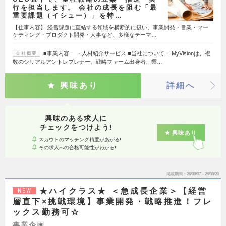
行を担当します。 会社の成長を阻む「最
重要課題（イシュー）」を特…
【仕事内容】 経営課題に直結する領域を横断的に扱い、事業開発・営業・マー
ケティング・プロダクト開発・人事など、多様なテーマ…
■事業内容： ・人材紹介サービス ■当社について： MyVisionは、複
会社概要
数のシリアルアントレプレナー、戦略ファーム出身者、業…
興味あり
詳細へ
興味のある求人に
チェックをつけよう!
興味あり
スカウトのマッチング精度があがる!
その求人への合格可能性がわかる!
掲載期間
26/08/07～26/08/20
★ハイクラス★ ＜急成長企業＞【経営
NEW
層直下×挑戦環境】事業開発・戦略推進！フレ
ックス勤務可☆
事業企画