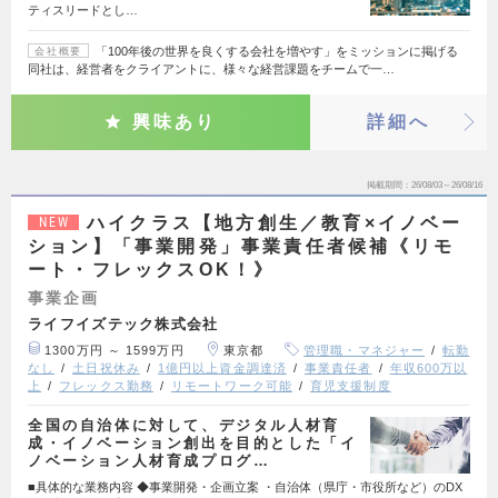
ティスリードとし…
「100年後の世界を良くする会社を増やす」をミッションに掲げる
会社概要
同社は、経営者をクライアントに、様々な経営課題をチームで一…
興味あり
詳細へ
掲載期間
26/08/03～26/08/16
ハイクラス【地方創生／教育×イノベー
NEW
ション】「事業開発」事業責任者候補《リモ
ート・フレックスOK！》
事業企画
ライフイズテック株式会社
1300万円 ～ 1599万円
東京都
管理職・マネジャー
転勤
なし
土日祝休み
1億円以上資金調達済
事業責任者
年収600万以
上
フレックス勤務
リモートワーク可能
育児支援制度
全国の自治体に対して、デジタル人材育
成・イノベーション創出を目的とした「イ
ノベーション人材育成プログ…
■具体的な業務内容 ◆事業開発・企画立案 ・自治体（県庁・市役所など）のDX