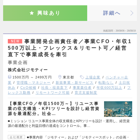
興味あり
詳細へ
掲載期間
26/08/06～26/08/19
事業開発企画責任者／事業CFO・年収1
NEW
500万以上・フレックス＆リモート可／経営
直下で事業成長を牽引
事業企画
株式会社ジモティー
1500万円 ～ 2499万円
東京都
上場企業
ベンチャー企
業
管理職・マネジャー
新規事業・新サービス
転勤なし
土日祝
休み
CxO候補
社長・役員直下
事業責任者
年収600万以上
フ
レックス勤務
リモートワーク可能
育児支援制度
【事業CFO／年収1500万～】リユース事
業の収支構造・KPIツリーを設計し経営資
源を最適配分。社会…
■ミッション リユース事業全体の収支構造とKPIツリーを設計・運用し、経営資
源の最適配分と利益目標の達成をコントロール。事…
■事業内容 「ジモティー」および「ジモティースポット」の企画・
会社概要