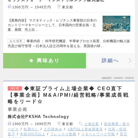
1300万円 ～ 1549万円
東京都
【業務内容】 マグネティック・レゾナンス事業部の日本の
カントリーマネージャーとして、日本国内の営業企画・立
案、展開、売上目…
事業内容 ： 科学研究機器、半導体プロセス装置、分析機器の輸入販
会社概要
売及び保守管理 ～日本法人設立25周年を迎える、英国発の研…
興味あり
詳細へ
掲載期間
26/08/06～26/08/19
◆東証プライム上場企業◆ CEO直下
NEW
【事業企画】M&A/PMI/経営戦略/事業成長戦
略をリード☆
事業企画
株式会社PKSHA Technology
1300万円 ～ 1699万円
東京都
上場企業
新規事業・新サ
ービス
転勤なし
土日祝休み
1億円以上資金調達済
社長・役員
直下
年収600万以上
フレックス勤務
リモートワーク可能
育児