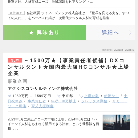
推進方針、人材育成ニーズ、地域課題をヒアリング ・…
会社概要 ライフイズテック株式会社は、「世界を変える力を、すべ
会社概要
ての人に。」をパーパスに掲げ、次世代デジタル人材の育成を推進…
興味あり
詳細へ
掲載期間
26/08/03～26/08/16
～1500万★【事業責任者候補】DXコ
NEW
ンサルタント★国内最大級HCコンサル★上場
企業
事業企画
アクシスコンサルティング株式会社
1250万円 ～ 1599万円
東京都
上場企業
転勤なし
土
日祝休み
事業責任者
年収600万以上
フレックス勤務
リモート
ワーク可能
育児支援制度
2023年3月に東証グロース市場に上場。2024年5月には「ハ
イエンド人材をあまねく活用できる社会」という世界観を目
指し…