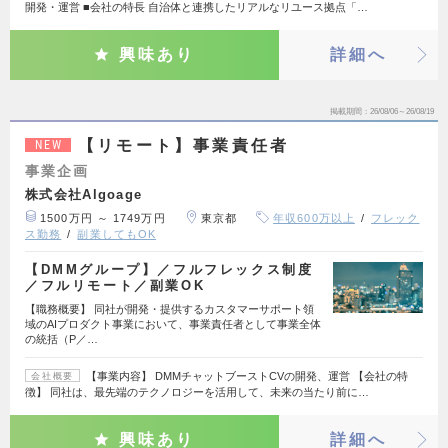
開発・運営 ■会社の特長 自治体と連携したリアルなリユース拠点「…
興味あり
詳細へ
掲載期間
26/08/06～26/08/19
【リモート】事業責任者
NEW
事業企画
株式会社Algoage
1500万円 ～ 1749万円
東京都
年収600万以上
フレック
ス勤務
副業してもOK
【DMMグループ】／フルフレックス制度
／フルリモート／副業OK
【職務概要】 同社が開発・提供するカスタマーサポート領
域のAIプロダクト事業において、事業責任者として事業全体
の統括（P／…
【事業内容】 DMMチャットブーストCVの開発、運営 【会社の特
会社概要
徴】 同社は、最先端のテクノロジーを活用して、未来の当たり前に…
興味あり
詳細へ