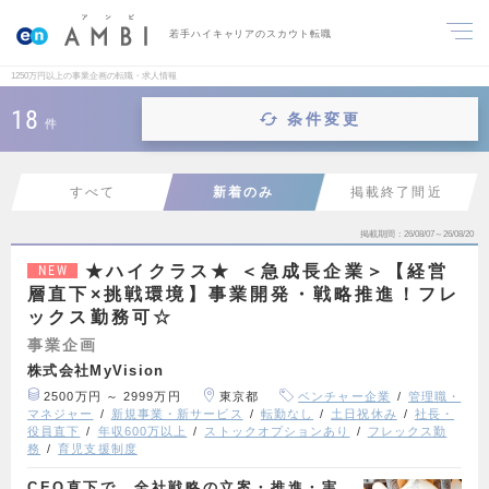
若手ハイキャリアのスカウト転職
1250万円以上の事業企画の転職・求人情報
18
条件変更
件
すべて
新着のみ
掲載終了間近
掲載期間
26/08/07～26/08/20
★ハイクラス★ ＜急成長企業＞【経営
NEW
層直下×挑戦環境】事業開発・戦略推進！フレ
ックス勤務可☆
事業企画
株式会社MyVision
2500万円 ～ 2999万円
東京都
ベンチャー企業
管理職・
マネジャー
新規事業・新サービス
転勤なし
土日祝休み
社長・
役員直下
年収600万以上
ストックオプションあり
フレックス勤
務
育児支援制度
CEO直下で、全社戦略の立案・推進・実