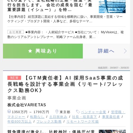
CEO直下で、全社戦略の立案・推進・実
行を担当します。 会社の成長を阻む「最
重要課題（イシュー）」を特…
【仕事内容】 経営課題に直結する領域を横断的に扱い、事業開発・営業・マー
ケティング・プロダクト開発・人事など、多様なテーマ…
■事業内容： ・人材紹介サービス ■当社について： MyVisionは、複
会社概要
数のシリアルアントレプレナー、戦略ファーム出身者、業…
興味あり
詳細へ
掲載期間
26/08/07～26/08/20
【GTM責任者】AI 採用SaaS事業の成
NEW
長戦略を設計する事業企画《リモート/フレッ
クス勤務OK》
事業企画
株式会社VARIETAS
1350万円 ～ 1799万円
東京都
ベンチャー企業
管理職・
マネジャー
転勤なし
土日祝休み
社長・役員直下
事業責任者
年収600万以上
フレックス勤務
リモートワーク可能
競争環境が激化し、比較検討・価格圧が常