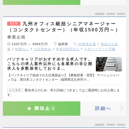
掲載期間
26/08/06～26/08/19
九州オフィス統括シニアマネージャー
NEW
（コンタクトセンター）（年収1500万円～）
事業企画
1500万円 ～ 9999万円
福岡県
外資系企業
英語力が必
要
転勤なし
土日祝休み
年収600万以上
リモートワーク可能
パソナキャリアがおすすめする求人です。
こちらの求人案件以外にも各業界の非公開
求人を多数保有しておりま…
【パソナキャリア経由での入社実績あり】【募集部署・背景】 マーシュジャパ
ンでは、西日本コンタクトセンター（福岡県北九州市小…
匿名求人のため、求人詳細につきましてはご面談時にお伝え致しま
会社概要
す。
興味あり
詳細へ
掲載期間
26/08/06～26/08/19