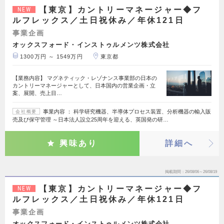
【東京】カントリーマネージャー◆フ
NEW
ルフレックス／土日祝休み／年休121日
事業企画
オックスフォード・インストゥルメンツ株式会社
1300万円 ～ 1549万円
東京都
【業務内容】 マグネティック・レゾナンス事業部の日本の
カントリーマネージャーとして、日本国内の営業企画・立
案、展開、売上目…
事業内容 ： 科学研究機器、半導体プロセス装置、分析機器の輸入販
会社概要
売及び保守管理 ～日本法人設立25周年を迎える、英国発の研…
興味あり
詳細へ
掲載期間
26/08/06～26/08/19
【東京】カントリーマネージャー◆フ
NEW
ルフレックス／土日祝休み／年休121日
事業企画
オックスフォード・インストゥルメンツ株式会社