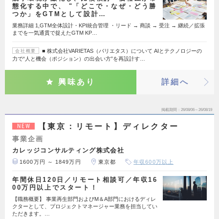
態化する中で、 "「どこで・なぜ・どう勝
つか」をGTMとして設計…
業務詳細 1,GTM全体設計・KPI統合管理 ・リード → 商談 → 受注 → 継続／拡張
までを一気通貫で捉えたGTM KP…
■ 株式会社VARIETAS（バリエタス）について AIとテクノロジーの
会社概要
力で“人と機会（ポジション）の出会い方”を再設計す…
興味あり
詳細へ
掲載期間
26/08/06～26/08/19
【東京：リモート】ディレクター
NEW
事業企画
カレッジコンサルティング株式会社
1600万円 ～ 1849万円
東京都
年収600万以上
年間休日120日／リモート相談可／年収16
00万円以上でスタート！
【職務概要】 事業再生部門およびM＆A部門におけるディレ
クターとして、プロジェクトマネージャー業務を担当してい
ただきます。…