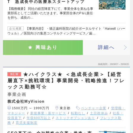
T 急成長中の医療系スタートアップ
【職務概要】 同社の経営陣直下にて、事業全体を束ねる事
業部長としてご活躍いただきます。事業部全体のP＆L責任
を持ち、成長の…
【事業内容】 ・矯正歯科医院の紹介ポータルサイト「Harwell（ハー
会社概要
ウェル）／医院向けの集患コンサルティングサービス／歯…
興味あり
詳細へ
掲載期間
26/08/07～26/08/20
★ハイクラス★ ＜急成長企業＞【経営
NEW
層直下×挑戦環境】事業開発・戦略推進！フレ
ックス勤務可☆
事業企画
株式会社MyVision
1500万円 ～ 1999万円
東京都
ベンチャー企業
管理職・
マネジャー
新規事業・新サービス
転勤なし
土日祝休み
社長・
役員直下
年収600万以上
ストックオプションあり
フレックス勤
務
育児支援制度