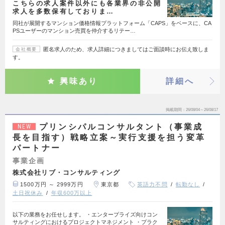
こちらの求人案件以外にも各業界の非公開
求人を多数保有しておりま…
同社が展開するマンション価格情報プラットフォーム「CAPS」をベースに、CA
PSユーザーのマンション売買を仲介するリテー…
匿名求人のため、求人詳細につきましてはご面談時にお伝え致しま
会社概要
す。
興味あり
詳細へ
掲載期間
26/08/04～26/08/17
プリンシパルコンサルタント（事業成
NEW
長を目指す）戦略立案～実行支援を担う変革
パートナー
事業企画
株式会社リブ・コンサルティング
1500万円 ～ 2999万円
東京都
英語力不問
転勤なし
土日祝休み
年収600万以上
以下の業務をお任せします。 ・エンタープライズ向けコン
サルティングにおけるプロジェクトマネジメント ・プラク