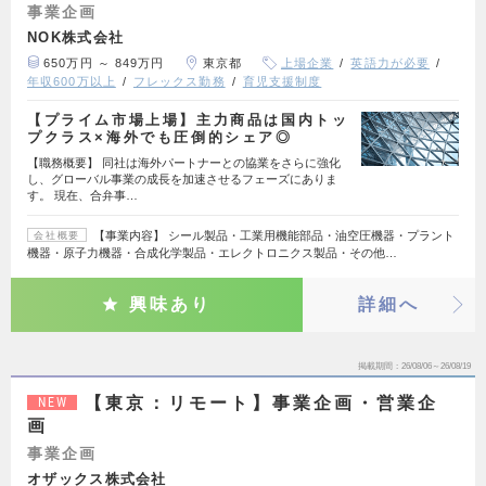
事業企画
NOK株式会社
650万円 ～ 849万円
東京都
上場企業
英語力が必要
年収600万以上
フレックス勤務
育児支援制度
【プライム市場上場】主力商品は国内トッ
プクラス×海外でも圧倒的シェア◎
【職務概要】 同社は海外パートナーとの協業をさらに強化
し、グローバル事業の成長を加速させるフェーズにありま
す。 現在、合弁事…
【事業内容】 シール製品・工業用機能部品・油空圧機器・プラント
会社概要
機器・原子力機器・合成化学製品・エレクトロニクス製品・その他…
興味あり
詳細へ
掲載期間
26/08/06～26/08/19
【東京：リモート】事業企画・営業企
NEW
画
事業企画
オザックス株式会社