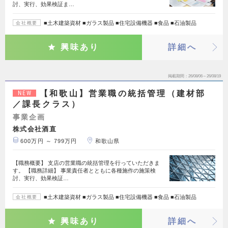
討、実行、効果検証ま…
■土木建築資材 ■ガラス製品 ■住宅設備機器 ■食品 ■石油製品
会社概要
興味あり
詳細へ
掲載期間
26/08/06～26/08/19
【和歌山】営業職の統括管理（建材部
NEW
／課長クラス）
事業企画
株式会社酒直
600万円 ～ 799万円
和歌山県
【職務概要】 支店の営業職の統括管理を行っていただきま
す。 【職務詳細】 事業責任者とともに各種施作の施策検
討、実行、効果検証…
■土木建築資材 ■ガラス製品 ■住宅設備機器 ■食品 ■石油製品
会社概要
興味あり
詳細へ