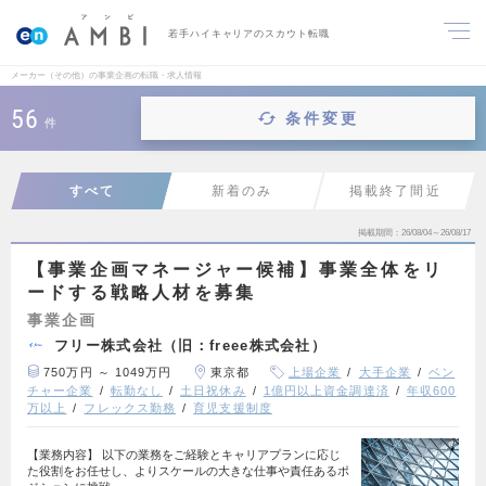
若手ハイキャリアのスカウト転職
メーカー（その他）の事業企画の転職・求人情報
56
条件変更
件
すべて
新着のみ
掲載終了間近
掲載期間
26/08/04～26/08/17
【事業企画マネージャー候補】事業全体をリ
ードする戦略人材を募集
事業企画
フリー株式会社（旧：freee株式会社）
750万円 ～ 1049万円
東京都
上場企業
大手企業
ベン
チャー企業
転勤なし
土日祝休み
1億円以上資金調達済
年収600
万以上
フレックス勤務
育児支援制度
【業務内容】 以下の業務をご経験とキャリアプランに応じ
た役割をお任せし、よりスケールの大きな仕事や責任あるポ