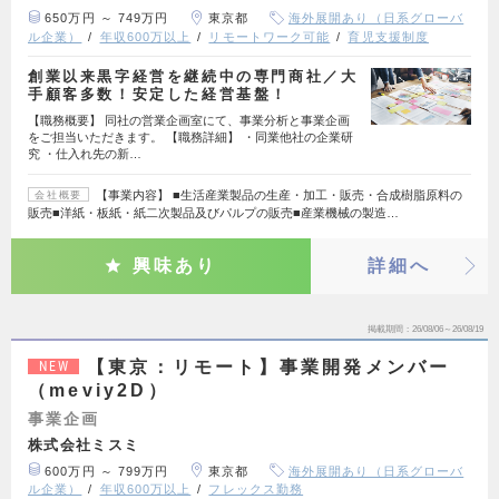
650万円 ～ 749万円
東京都
海外展開あり（日系グローバ
ル企業）
年収600万以上
リモートワーク可能
育児支援制度
創業以来黒字経営を継続中の専門商社／大
手顧客多数！安定した経営基盤！
【職務概要】 同社の営業企画室にて、事業分析と事業企画
をご担当いただきます。 【職務詳細】 ・同業他社の企業研
究 ・仕入れ先の新…
【事業内容】 ■生活産業製品の生産・加工・販売・合成樹脂原料の
会社概要
販売■洋紙・板紙・紙二次製品及びパルプの販売■産業機械の製造…
興味あり
詳細へ
掲載期間
26/08/06～26/08/19
【東京：リモート】事業開発メンバー
NEW
（meviy2D）
事業企画
株式会社ミスミ
600万円 ～ 799万円
東京都
海外展開あり（日系グローバ
ル企業）
年収600万以上
フレックス勤務