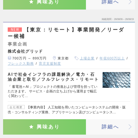
興味あり
詳細へ
掲載期間
26/08/06～26/08/19
【東京：リモート】事業開発／リーダ
NEW
ー候補
事業企画
株式会社グリッド
700万円 ～ 899万円
東京都
上場企業
年収600万以上
フレックス勤務
育児支援制度
AIで社会インフラの課題解決／電力・石
油企業と取引／フルフレックス・リモート
「 蓄電池＋AI 」プロジェクトの推進および管理を担ってい
ただきます。 サービス・企画の立ち上げから運用まで幅広
く関わって…
【事業内容】 人工知能を用いたコンピュータシステムの開発・販
会社概要
売・コンサルティング業務、アプリケーション及びコンピュータシス…
興味あり
詳細へ