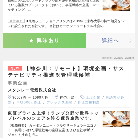
核融合関係のスタートアップや政府系研究機関との間で進め
ている複数のプロジェクトにおいて、事業戦略の立案、マー
ケティング、…
■京都フュージョニアリングは2019年に京都大学の持つ知見をベー
会社概要
スに設立された会社です。 当社はカーボンニュートラル社会の…
興味あり
詳細へ
掲載期間
26/08/06～26/08/19
【神奈川：リモート】環境企画・サス
NEW
テナビリティ推進※管理職候補
事業企画
スタンレー電気株式会社
900万円 ～ 1099万円
神奈川県
上場企業
英語力が必
要
年収600万以上
フレックス勤務
育児支援制度
東証プライム上場！ランプ分野で世界トッ
プレベルのシェアを誇る優良企業です。
【職務概要】 カーボンニュートラルやサーキュラーエコノ
ミー実現に向けた環境戦略の企画立案 および全社横断プロ
ジェクト推進を担…