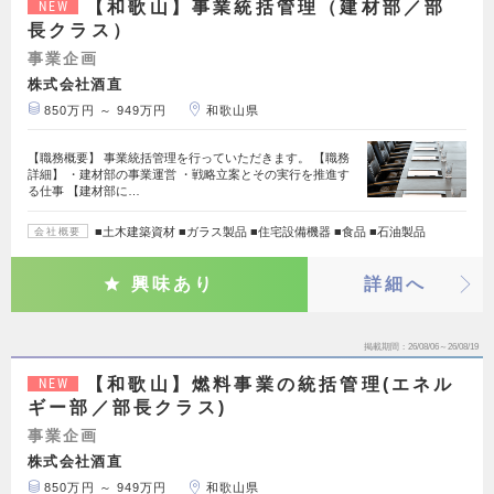
【和歌山】事業統括管理（建材部／部
NEW
長クラス）
事業企画
株式会社酒直
850万円 ～ 949万円
和歌山県
【職務概要】 事業統括管理を行っていただきます。 【職務
詳細】 ・建材部の事業運営 ・戦略立案とその実行を推進す
る仕事 【建材部に…
■土木建築資材 ■ガラス製品 ■住宅設備機器 ■食品 ■石油製品
会社概要
興味あり
詳細へ
掲載期間
26/08/06～26/08/19
【和歌山】燃料事業の統括管理(エネル
NEW
ギー部／部長クラス)
事業企画
株式会社酒直
850万円 ～ 949万円
和歌山県