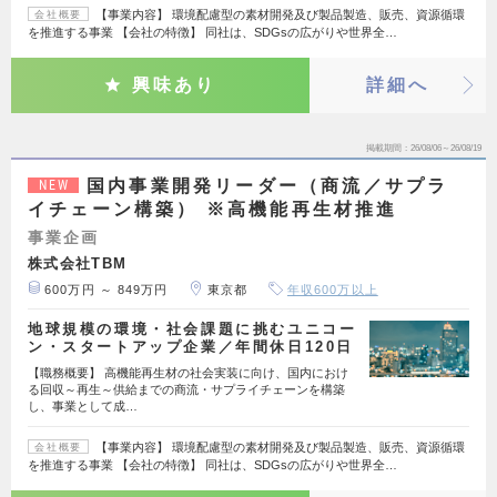
【事業内容】 環境配慮型の素材開発及び製品製造、販売、資源循環
会社概要
を推進する事業 【会社の特徴】 同社は、SDGsの広がりや世界全…
興味あり
詳細へ
掲載期間
26/08/06～26/08/19
国内事業開発リーダー（商流／サプラ
NEW
イチェーン構築） ※高機能再生材推進
事業企画
株式会社TBM
600万円 ～ 849万円
東京都
年収600万以上
地球規模の環境・社会課題に挑むユニコー
ン・スタートアップ企業／年間休日120日
【職務概要】 高機能再生材の社会実装に向け、国内におけ
る回収～再生～供給までの商流・サプライチェーンを構築
し、事業として成…
【事業内容】 環境配慮型の素材開発及び製品製造、販売、資源循環
会社概要
を推進する事業 【会社の特徴】 同社は、SDGsの広がりや世界全…