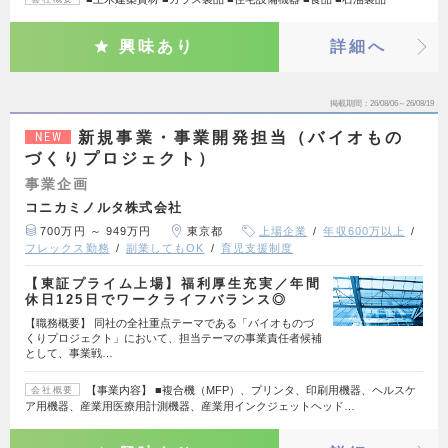
興味あり
詳細へ
掲載期間
26/08/06～26/08/19
新規事業・事業開発担当（バイオもの
NEW
づくりプロジェクト）
事業企画
コニカミノルタ株式会社
700万円 ～ 949万円
東京都
上場企業
年収600万以上
フレックス勤務
副業してもOK
育児支援制度
【東証プライム上場】福利厚生充実／年間
休日125日でワークライフバランス◎
【職務概要】 同社の全社重点テーマである「バイオものづ
くりプロジェクト」において、担当テーマの事業責任者候補
として、事業戦…
【事業内容】 ■複合機（MFP）、プリンタ、印刷用機器、ヘルスケ
会社概要
ア用機器、産業用医療用計測機器、産業用インクジェットヘッド…