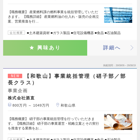
【職務概要】 産業燃料課の燃料事業を統括管理していただ
きます。 【職務詳細】 産業燃料油の仕入れ・販売の企画立
案、営業推進を行…
■土木建築資材 ■ガラス製品 ■住宅設備機器 ■食品 ■石油製品
会社概要
興味あり
詳細へ
掲載期間
26/08/06～26/08/19
【和歌山】事業統括管理（硝子部／部
NEW
長クラス）
事業企画
株式会社酒直
800万円 ～ 1049万円
和歌山県
【職務概要】 硝子部の事業統括管理を行っていただきま
す。 【職務詳細】 硝子部の事業運営・戦略立案とその実行
を推進する業務をお…
■土木建築資材 ■ガラス製品 ■住宅設備機器 ■食品 ■石油製品
会社概要