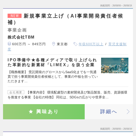
掲載期間
26/08/06～26/08/19
新規事業立上げ（AI事業開発責任者候
NEW
補）
事業企画
株式会社TBM
600万円 ～ 849万円
東京都
年収600万以上
育児支援制
度
IPO準備中★各種メディアで取り上げられ
た革新的な新素材「LIMEX」を扱う企業
【職務概要】 受託開発のグロースからSaaS化までを一気通
貫で担う事業開発責任者候補として、事業の中核を担ってい
ただきます…
【事業内容】 環境配慮型の素材開発及び製品製造、販売、資源循環
会社概要
を推進する事業 【会社の特徴】 同社は、SDGsの広がりや世界全…
興味あり
詳細へ
掲載期間
26/08/06～26/08/19