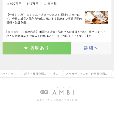
600万円 ～ 649万円
東京都
【仕事の内容】 エンジニア派遣ビジネスを展開する当社に
て、会社の成長と競争力強化に直結する戦略的な事業活動の
構想・設計を担…
【業務内容】 ■同社は派遣・請負ともに事業を行い、場合によって
会社概要
は人材紹介事業まで幅広くお客様のニーズにお応えています。 【エ…
興味あり
詳細へ
ハイクラス
経営・経営企画・
事業
メーカー（その他）の事業企画の
求人TOP
事業企画系
企画
転職・求人情報一覧
若手ハイキャリアのスカウト転職