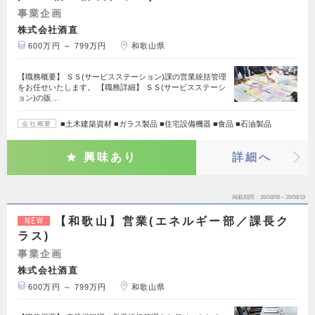
事業企画
株式会社酒直
600万円 ～ 799万円
和歌山県
【職務概要】 ＳＳ(サービスステーション)課の営業統括管理
をお任せいたします。 【職務詳細】 ＳＳ(サービスステーシ
ョン)の販…
■土木建築資材 ■ガラス製品 ■住宅設備機器 ■食品 ■石油製品
会社概要
興味あり
詳細へ
掲載期間
26/08/06～26/08/19
【和歌山】営業(エネルギー部／課長ク
NEW
ラス)
事業企画
株式会社酒直
600万円 ～ 799万円
和歌山県