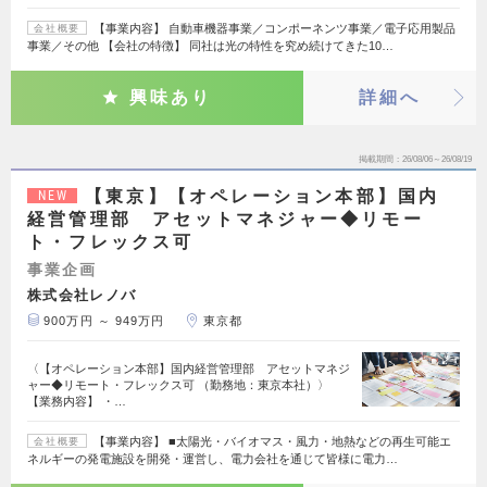
【事業内容】 自動車機器事業／コンポーネンツ事業／電子応用製品
会社概要
事業／その他 【会社の特徴】 同社は光の特性を究め続けてきた10…
興味あり
詳細へ
掲載期間
26/08/06～26/08/19
【東京】【オペレーション本部】国内
NEW
経営管理部 アセットマネジャー◆リモー
ト・フレックス可
事業企画
株式会社レノバ
900万円 ～ 949万円
東京都
〈【オペレーション本部】国内経営管理部 アセットマネジ
ャー◆リモート・フレックス可 （勤務地：東京本社）〉
【業務内容】 ・…
【事業内容】 ■太陽光・バイオマス・風力・地熱などの再生可能エ
会社概要
ネルギーの発電施設を開発・運営し、電力会社を通じて皆様に電力…