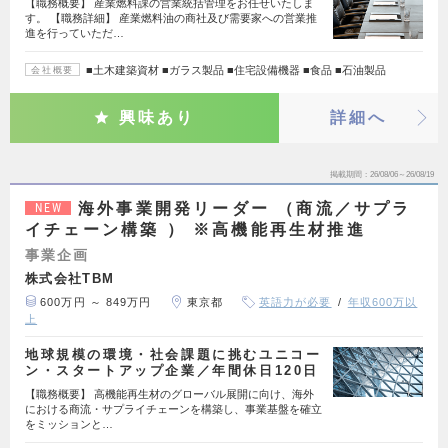
【職務概要】 産業燃料課の営業統括管理をお任せいたしま
す。 【職務詳細】 産業燃料油の商社及び需要家への営業推
進を行っていただ…
■土木建築資材 ■ガラス製品 ■住宅設備機器 ■食品 ■石油製品
会社概要
興味あり
詳細へ
掲載期間
26/08/06～26/08/19
海外事業開発リーダー （商流／サプラ
NEW
イチェーン構築 ） ※高機能再生材推進
事業企画
株式会社TBM
600万円 ～ 849万円
東京都
英語力が必要
年収600万以
上
地球規模の環境・社会課題に挑むユニコー
ン・スタートアップ企業／年間休日120日
【職務概要】 高機能再生材のグローバル展開に向け、海外
における商流・サプライチェーンを構築し、事業基盤を確立
をミッションと…