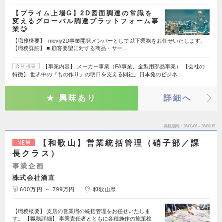
【プライム上場G】2D図面調達の常識を
変えるグローバル調達プラットフォーム事
業◎
【職務概要】 meviy2D事業開発メンバーとして以下業務をお任せいたします。
【職務詳細】 ■ 顧客要望に対する商品・サー…
【事業内容】 メーカー事業（FA事業、金型用部品事業） 【会社の
会社概要
特徴】 世界中の『もの作り』の明日を支える同社。日本発のビジネ…
興味あり
詳細へ
掲載期間
26/08/06～26/08/19
【和歌山】営業統括管理（硝子部／課
NEW
長クラス）
事業企画
株式会社酒直
600万円 ～ 799万円
和歌山県
【職務概要】 支店の営業職の統括管理をお任せいたしま
す。 【職務詳細】 事業責任者とともに各種施作の施策検