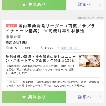
興味あり
詳細へ
掲載期間
26/08/06～26/08/19
国内事業開発リーダー（商流／サプラ
NEW
イチェーン構築） ※高機能再生材推進
事業企画
株式会社TBM
600万円 ～ 849万円
東京都
年収600万以上
地球規模の環境・社会課題に挑むユニコー
ン・スタートアップ企業／年間休日120日
【職務概要】 高機能再生材の社会実装に向け、国内におけ
る回収～再生～供給までの商流・サプライチェーンを構築
し、事業として成…
【事業内容】 環境配慮型の素材開発及び製品製造、販売、資源循環
会社概要
を推進する事業 【会社の特徴】 同社は、SDGsの広がりや世界全…
興味あり
詳細へ