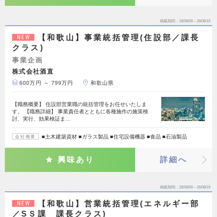
掲載期間
26/08/06～26/08/19
【和歌山】事業統括管理(住設部／課長
NEW
クラス)
事業企画
株式会社酒直
600万円 ～ 799万円
和歌山県
【職務概要】 住設部営業職の統括管理をお任せいたしま
す。 【職務詳細】 事業責任者とともに各種施作の施策検
討、実行、効果検証ま…
■土木建築資材 ■ガラス製品 ■住宅設備機器 ■食品 ■石油製品
会社概要
興味あり
詳細へ
掲載期間
26/08/06～26/08/19
【和歌山】営業統括管理(エネルギー部
NEW
／SＳ課 課長クラス)