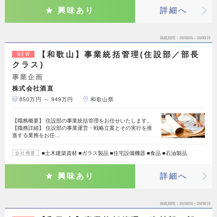
興味あり
詳細へ
掲載期間
26/08/06～26/08/19
【和歌山】事業統括管理(住設部／部長
NEW
クラス)
事業企画
株式会社酒直
850万円 ～ 949万円
和歌山県
【職務概要】 住設部の事業統括管理をお任せいたします。
【職務詳細】 住設部の事業運営・戦略立案とその実行を推
進する業務をお任…
■土木建築資材 ■ガラス製品 ■住宅設備機器 ■食品 ■石油製品
会社概要
興味あり
詳細へ
掲載期間
26/08/06～26/08/19