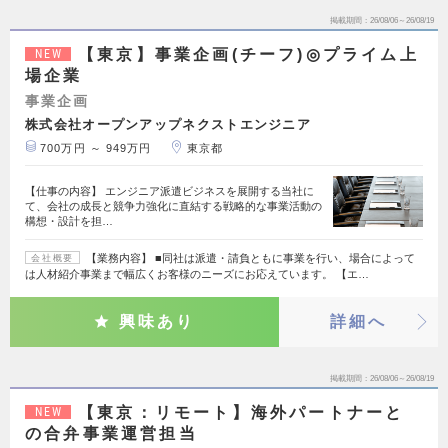
掲載期間
26/08/06～26/08/19
【東京】事業企画(チーフ)◎プライム上
NEW
場企業
事業企画
株式会社オープンアップネクストエンジニア
700万円 ～ 949万円
東京都
【仕事の内容】 エンジニア派遣ビジネスを展開する当社に
て、会社の成長と競争力強化に直結する戦略的な事業活動の
構想・設計を担…
【業務内容】 ■同社は派遣・請負ともに事業を行い、場合によって
会社概要
は人材紹介事業まで幅広くお客様のニーズにお応えています。 【エ…
興味あり
詳細へ
掲載期間
26/08/06～26/08/19
【東京：リモート】海外パートナーと
NEW
の合弁事業運営担当