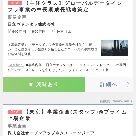
【主任クラス】グローバルデータイン
NEW
フラ事業の中長期成長戦略策定
事業企画
日立ヴァンタラ株式会社
600万円 ～ 999万円
神奈川県
＜募集背景＞ ・データインフラ事業の専業会社設立に伴
い、また成長著しい生成AIを軸としたグローバルな事業成長
戦略体制を強化…
■事業内容： 日立ヴァンタラはデータインフラストラクチャの専門
会社概要
会社です。 ストレージを中心としたデータインフラストラクチャ製…
興味あり
詳細へ
掲載期間
26/08/06～26/08/19
【東京】事業企画(スタッフ)◎プライム
NEW
上場企業
事業企画
株式会社オープンアップネクストエンジニア