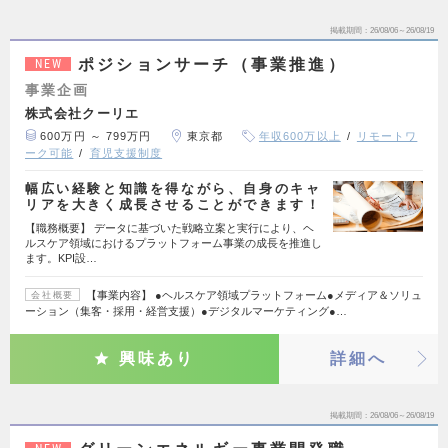
掲載期間
26/08/06～26/08/19
ポジションサーチ（事業推進）
NEW
事業企画
株式会社クーリエ
600万円 ～ 799万円
東京都
年収600万以上
リモートワ
ーク可能
育児支援制度
幅広い経験と知識を得ながら、自身のキャ
リアを大きく成長させることができます！
【職務概要】 データに基づいた戦略立案と実行により、ヘ
ルスケア領域におけるプラットフォーム事業の成長を推進し
ます。KPI設…
【事業内容】 ●ヘルスケア領域プラットフォーム●メディア＆ソリュ
会社概要
ーション（集客・採用・経営支援）●デジタルマーケティング●…
興味あり
詳細へ
掲載期間
26/08/06～26/08/19