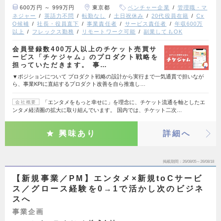
600万円 ～ 999万円
東京都
ベンチャー企業
管理職・マ
ネジャー
英語力不問
転勤なし
土日祝休み
20代役員在籍
Cx
O候補
社長・役員直下
事業責任者
サービス責任者
年収600万
以上
フレックス勤務
リモートワーク可能
副業してもOK
会員登録数400万人以上のチケット売買サ
ービス「チケジャム」のプロダクト戦略を
担っていただきます。 事…
▼ポジションについて プロダクト戦略の設計から実行まで一気通貫で担いなが
ら、事業KPIに直結するプロダクト改善を自ら推進し…
「エンタメをもっと幸せに」を理念に、チケット流通を軸としたエ
会社概要
ンタメ経済圏の拡大に取り組んでいます。 国内では、チケット二次…
興味あり
詳細へ
掲載期間
26/08/05～26/08/18
【新規事業／PM】エンタメ×新規toCサービ
ス／グロース経験を0→1で活かし次のビジネ
スへ
事業企画