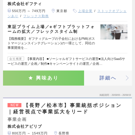
株式会社ギフティ
550万円 ～ 749万円
東京都
上場企業
ストックオプショ
ンあり
フレックス勤務
東証プライム上場／eギフトプラットフォ
ームの拡大／フレックスタイム制
【職務概要】 ギフティグループの子会社におけるPMI(ポス
トマージェンスインテグレーション)の一環として、同社の
事業開発を…
【事業内容】 ■ソーシャルギフトサービスの運営■法人向けSaaSサ
会社概要
ービスの運営／企画／制作■キャンペーンサイトの運営／企画…
興味あり
詳細へ
掲載期間
26/08/06～26/08/19
【長野／松本市】事業統括ポジション
NEW
｜経営視点で事業拡大をリード
事業企画
株式会社アビリブ
800万円 ～ 1549万円
長野県