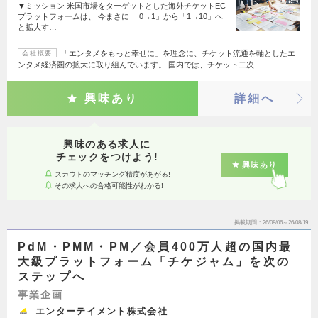
▼ミッション 米国市場をターゲットとした海外チケットEC
プラットフォームは、 今まさに 「0→1」から「1→10」へ
と拡大す…
「エンタメをもっと幸せに」を理念に、チケット流通を軸としたエ
会社概要
ンタメ経済圏の拡大に取り組んでいます。 国内では、チケット二次…
興味あり
詳細へ
興味のある求人に
チェックをつけよう!
興味あり
スカウトのマッチング精度があがる!
その求人への合格可能性がわかる!
掲載期間
26/08/06～26/08/19
PdM・PMM・PM／会員400万人超の国内最
大級プラットフォーム「チケジャム」を次の
ステップへ
事業企画
エンターテイメント株式会社