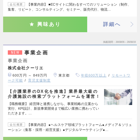
【事業内容】 ■ECサイトに関わるすべてのソリューション（制作、
会社概要
集客、リピート、コンサルティング、セミナー、販売代行、物流…
興味あり
詳細へ
掲載期間
26/08/06～26/08/19
事業企画
NEW
事業企画
株式会社クーリエ
600万円 ～ 849万円
東京都
年収600万以上
リモートワ
ーク可能
育児支援制度
【介護業界のDX化を推進】業界最大級の
介護施設の検索プラットフォームを運営！
【職務概要】 経営陣と連携しながら、事業戦略の立案から
実行、KPI設計、新規事業開発まで幅広い業務に携わってい
ただきます。…
【事業内容】 ●ヘルスケア領域プラットフォーム●メディア＆ソリュ
会社概要
ーション（集客・採用・経営支援）●デジタルマーケティング●…