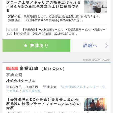
グロース上場／キャリアの幅を広げられる
／M＆A後の新規事業立ち上げに挑戦でき
る
【職務概要】 事業責任者として、担当領域の運営全般に関与いただきます。
【職務詳細】 ・担当事業領域の中長期的な事業戦略の策定…
【事業内容】 ■人材支援サービス ■販促支援サービス ■新規サー
会社概要
ビス 【会社の特徴】 2011年4月創業、2018年12月に東…
興味あり
詳細へ
掲載期間
26/08/06～26/08/19
事業戦略（BizOps）
NEW
事業企画
株式会社クーリエ
600万円 ～ 849万円
東京都
年収600万以上
リモートワ
ーク可能
育児支援制度
【介護業界のDX化推進】業界最大級の介
護施設の検索プラットフォーム／みんなの
介護