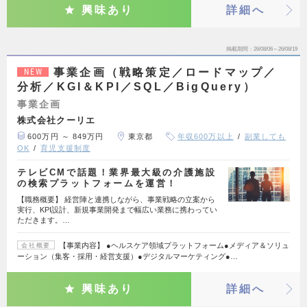
興味あり
詳細へ
掲載期間
26/08/06～26/08/19
事業企画（戦略策定／ロードマップ／
NEW
分析／KGI＆KPI／SQL／BigQuery）
事業企画
株式会社クーリエ
600万円 ～ 849万円
東京都
年収600万以上
副業しても
OK
育児支援制度
テレビCMで話題！業界最大級の介護施設
の検索プラットフォームを運営！
【職務概要】 経営陣と連携しながら、事業戦略の立案から
実行、KPI設計、新規事業開発まで幅広い業務に携わってい
ただきます。…
【事業内容】 ●ヘルスケア領域プラットフォーム●メディア＆ソリュ
会社概要
ーション（集客・採用・経営支援）●デジタルマーケティング●…
興味あり
詳細へ