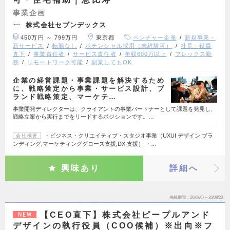
事業企画
株式会社セブンデックス
450万円 ～ 799万円
東京都
ベンチャー企業
新規事業・
新サービス
転勤なし
ポテンシャル採用（未経験可）
社長・役員
直下
事業責任者
サービス責任者
年収600万以上
フレックス勤
務
リモートワーク可能
副業してもOK
企業の経営課題・事業課題を解決するため
に、戦略策定から事業・サービス設計、ブ
ランド戦略策定、マーケテ…
事業開発ディレクターは、クライアントの事業パートナーとして課題を発見し、
戦略立案から実行までをリードするポジションです。…
・ビジネス・クリエイティブ・スタジオ事業（UXUI デザイン,ブラ
会社概要
ンディング,マーケティンググロース支援,DX 支援） ・…
興味あり
詳細へ
掲載期間
26/08/07～26/08/20
【CEO直下】株式会社ピープルアンド
NEW
デザインの執行役員（COO候補）※出向※フ