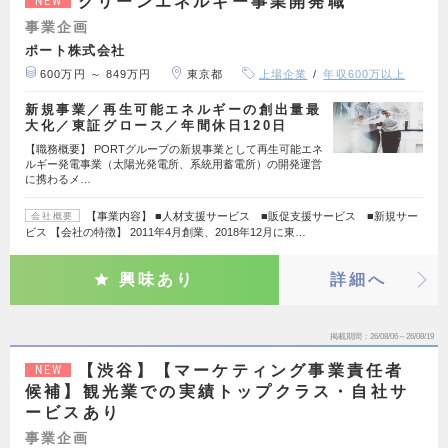
グリーンエネルギー事業開発職
NEW
事業企画
ポート株式会社
600万円 ～ 849万円
東京都
上場企業
年収600万以上
新規事業／再生可能エネルギーの創出量最
大化／東証グロース／年間休日120日
【職務概要】 PORTグループの新規事業として再生可能エネ
ルギー発電事業（太陽光発電所、系統用蓄電所）の開発運営
に携わるメ…
【事業内容】 ■人材支援サービス ■販促支援サービス ■新規サー
会社概要
ビス 【会社の特徴】 2011年4月創業、2018年12月に東…
興味あり
詳細へ
掲載期間
26/08/06～26/08/19
【渋谷】【マーケティング事業責任者
NEW
候補】観光業での実績トップクラス・自社サ
ービスあり
事業企画