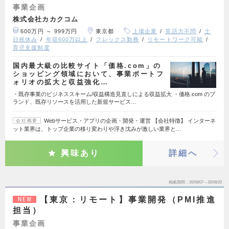
事業企画
株式会社カカクコム
600万円 ～ 999万円
東京都
上場企業
英語力不問
土
日祝休み
年収600万以上
フレックス勤務
リモートワーク可能
育児支援制度
国内最大級の比較サイト「価格.com」の
ショッピング領域において、事業ポートフ
ォリオの拡大と収益強化…
・既存事業のビジネススキーム/収益構造見直しによる収益拡大 ・価格.com のブ
ランド、既存リソースを活用した新規サービス…
Webサービス・アプリの企画・開発・運営 【会社特徴】 インターネ
会社概要
ット業界は、トップ企業の移り変わりや浮き沈みが激しい業界と…
興味あり
詳細へ
掲載期間
26/08/07～26/08/20
【東京：リモート】事業開発（PMI推進
NEW
担当）
事業企画