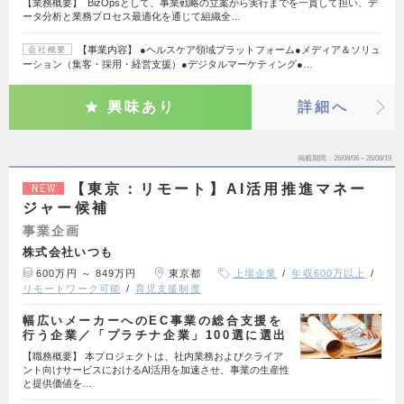
【業務概要】 BizOpsとして、事業戦略の立案から実行までを一貫して担い、デ
ータ分析と業務プロセス最適化を通じて組織全…
【事業内容】 ●ヘルスケア領域プラットフォーム●メディア＆ソリュ
会社概要
ーション（集客・採用・経営支援）●デジタルマーケティング●…
興味あり
詳細へ
掲載期間
26/08/06～26/08/19
【東京：リモート】AI活用推進マネー
NEW
ジャー候補
事業企画
株式会社いつも
600万円 ～ 849万円
東京都
上場企業
年収600万以上
リモートワーク可能
育児支援制度
幅広いメーカーへのEC事業の総合支援を
行う企業／「プラチナ企業」100選に選出
【職務概要】 本プロジェクトは、社内業務およびクライア
ント向けサービスにおけるAI活用を加速させ、事業の生産性
と提供価値を…