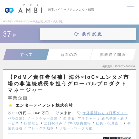
若手ハイキャリアのスカウト転職
Web制作・Webデザインの事業企画の転職・求人情報
37
条件変更
件
すべて
新着のみ
掲載終了間近
掲載期間
26/08/07～26/08/20
【PdM／責任者候補】海外×toC×エンタメ市
場の非連続成長を担うグローバルプロダクト
マネージャー
事業企画
エンターテイメント株式会社
600万円 ～ 1049万円
東京都
海外展開あり（日系グロー
バル企業）
ベンチャー企業
管理職・マネジャー
新規事業・新サ
ービス
転勤なし
土日祝休み
20代役員在籍
社長・役員直下
事
業責任者
フレックス勤務
リモートワーク可能