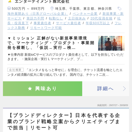
エンターテイメント株式会社
500万円 ～ 899万円
埼玉県、千葉県、東京都、神奈川県
海外展開あり（日系グローバル企業）
ベンチャー企業
新規事業・新
サービス
英語力不問
転勤なし
土日祝休み
20代役員在籍
社
長・役員直下
事業責任者
サービス責任者
年収600万以上
フレ
ックス勤務
リモートワーク可能
▼ミッション 正解がない新規事業環境
で、マーケティング・プロダクト・事業開
発を横断し、「仮説→実行→検…
▼仕事内容 新規toCサービスのプロダクト責任者として、以下を担当していただ
きます。 ・施策企画・実行 L マーケティング、プ…
「エンタメをもっと幸せに」を理念に、チケット流通を軸としたエ
会社概要
ンタメ経済圏の拡大に取り組んでいます。 国内では、チケット二次…
興味あり
詳細へ
掲載期間
26/07/27～26/08/09
【ブランドディレクター】日本を代表する企
業のブランド戦略立案からクリエイティブま
で担当｜リモート可