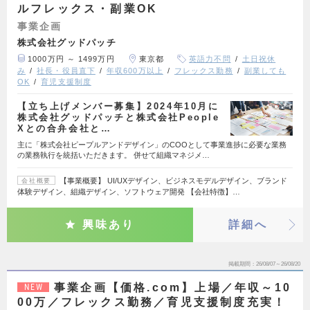
ルフレックス・副業OK
事業企画
株式会社グッドパッチ
1000万円 ～ 1499万円
東京都
英語力不問
土日祝休
み
社長・役員直下
年収600万以上
フレックス勤務
副業しても
OK
育児支援制度
【立ち上げメンバー募集】2024年10月に
株式会社グッドパッチと株式会社People
Xとの合弁会社と…
主に「株式会社ピープルアンドデザイン」のCOOとして事業進捗に必要な業務
の業務執行を統括いただきます。 併せて組織マネジメ…
【事業概要】 UI/UXデザイン、ビジネスモデルデザイン、ブランド
会社概要
体験デザイン、組織デザイン、ソフトウェア開発 【会社特徴】…
興味あり
詳細へ
掲載期間
26/08/07～26/08/20
事業企画【価格.com】上場／年収～10
NEW
00万／フレックス勤務／育児支援制度充実！