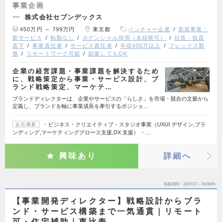
事業企画
株式会社セブンデックス
450万円 ～ 799万円
東京都
ベンチャー企業
新規事業・
新サービス
転勤なし
ポテンシャル採用（未経験可）
社長・役員
直下
事業責任者
サービス責任者
年収600万以上
フレックス勤
務
リモートワーク可能
副業してもOK
企業の経営課題・事業課題を解決するため
に、戦略策定から事業・サービス設計、ブ
ランド戦略策定、マーケテ…
ブランドディレクターは、企業やサービスの「らしさ」を市場・競合の文脈から
定義し、ブランドを軸に事業成長を牽引するポジショ…
・ビジネス・クリエイティブ・スタジオ事業（UXUI デザイン,ブラ
会社概要
ンディング,マーケティンググロース支援,DX 支援） ・…
興味あり
詳細へ
掲載期間
26/07/27～26/08/09
【事業開発ディレクター】戦略設計からブラ
ンド・サービス構築まで一気通貫｜リモート
可・住宅補助｜恵比寿