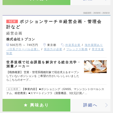
掲載期間
26/08/06～26/08/19
ポジションサーチ※経営企画・管理会
NEW
計など
経営企画
株式会社トプコン
500万円 ～ 749万円
東京都
外資系企業
海外展開あり
（日系グローバル企業）
英語力が必要
フレックス勤務
育児支援
制度
世界規模で社会課題を解決する総合光学・
測量メーカー
【職務概要】 営業・管理系職種対象で現在求人をオープン
していないポジションを ご希望の方がいらっしゃいました
らこちらのオープ…
【事業内容】 ■ポジショニング（GNSS、マシンコントロールシス
会社概要
テム、精密農業）■スマートインフラ（測量機器、3次元計測／…
興味あり
詳細へ