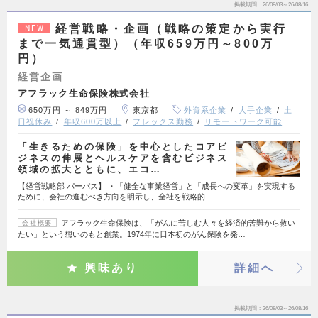
掲載期間
26/08/03～26/08/16
経営戦略・企画（戦略の策定から実行
NEW
まで一気通貫型）（年収659万円～800万
円）
経営企画
アフラック生命保険株式会社
650万円 ～ 849万円
東京都
外資系企業
大手企業
土
日祝休み
年収600万以上
フレックス勤務
リモートワーク可能
「生きるための保険」を中心としたコアビ
ジネスの伸展とヘルスケアを含むビジネス
領域の拡大とともに、エコ…
【経営戦略部 パーパス】 ・「健全な事業経営」と「成長への変革」を実現する
ために、会社の進むべき方向を明示し、全社を戦略的…
アフラック生命保険は、「がんに苦しむ人々を経済的苦難から救い
会社概要
たい」という想いのもと創業。1974年に日本初のがん保険を発…
興味あり
詳細へ
掲載期間
26/08/03～26/08/16