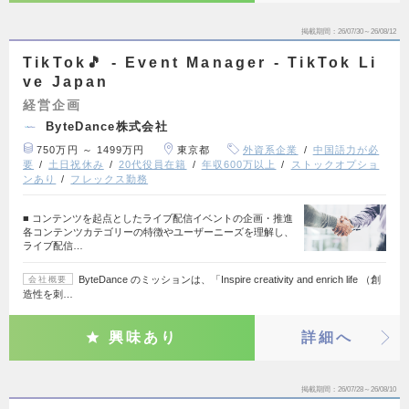
掲載期間
26/07/30～26/08/12
TikTok🎵 - Event Manager - TikTok Li
ve Japan
経営企画
ByteDance株式会社
750万円 ～ 1499万円
東京都
外資系企業
中国語力が必
要
土日祝休み
20代役員在籍
年収600万以上
ストックオプショ
ンあり
フレックス勤務
■ コンテンツを起点としたライブ配信イベントの企画・推進
各コンテンツカテゴリーの特徴やユーザーニーズを理解し、
ライブ配信…
ByteDance のミッションは、「Inspire creativity and enrich life （創
会社概要
造性を刺…
興味あり
詳細へ
掲載期間
26/07/28～26/08/10