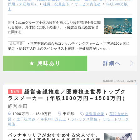
採用（未経験可）
社長・役員直下
サービス責任者
年収600万以
上
同社 Japanグループ全体の経営企画および経営管理全般に関
わる業務。具体的には以下の通り。 ・経営企画と経営管理
に関する…
・世界有数の総合系コンサルティングファーム ・世界約150ヵ国に
会社概要
拠点 ・約15万人以上のスペシャリスト在籍 ・評価制度がしっか…
興味あり
詳細へ
掲載期間
26/08/06～26/08/19
経営会議推進／医療検査世界トップク
NEW
ラスメーカー（年収1000万円～1500万円）
経営企画
1000万円 ～ 1549万円
東京都
外資系企業
英語力が必
要
土日祝休み
年収600万以上
フレックス勤務
リモートワーク
可能
パソナキャリアがおすすめする求人です。