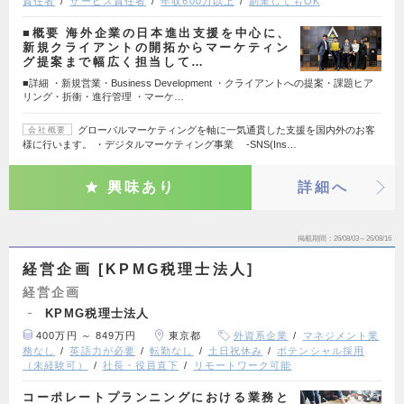
責任者
サービス責任者
年収600万以上
副業してもOK
■概要 海外企業の日本進出支援を中心に、
新規クライアントの開拓からマーケティン
グ提案まで幅広く担当して…
■詳細 ・新規営業・Business Development ・クライアントへの提案・課題ヒア
リング・折衝・進行管理 ・マーケ…
グローバルマーケティングを軸に一気通貫した支援を国内外のお客
会社概要
様に行います。 ・デジタルマーケティング事業 -SNS(Ins…
興味あり
詳細へ
掲載期間
26/08/03～26/08/16
経営企画 [KPMG税理士法人]
経営企画
KPMG税理士法人
400万円 ～ 849万円
東京都
外資系企業
マネジメント業
務なし
英語力が必要
転勤なし
土日祝休み
ポテンシャル採用
（未経験可）
社長・役員直下
リモートワーク可能
コーポレートプランニングにおける業務と