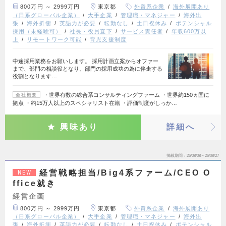
800万円 ～ 2999万円
東京都
外資系企業
海外展開あり
（日系グローバル企業）
大手企業
管理職・マネジャー
海外出
張
海外折衝
英語力が必要
転勤なし
土日祝休み
ポテンシャル
採用（未経験可）
社長・役員直下
サービス責任者
年収600万以
上
リモートワーク可能
育児支援制度
中途採用業務をお願いします。 採用計画立案からオファー
まで、部門の相談役となり、部門の採用成功の為に伴走する
役割となります…
・世界有数の総合系コンサルティングファーム ・世界約150ヵ国に
会社概要
拠点 ・約15万人以上のスペシャリスト在籍 ・評価制度がしっか…
興味あり
詳細へ
掲載期間
26/08/08～26/08/27
経営戦略担当/Big4系ファーム/CEO O
NEW
ffice就き
経営企画
800万円 ～ 2999万円
東京都
外資系企業
海外展開あり
（日系グローバル企業）
大手企業
管理職・マネジャー
海外出
張
海外折衝
英語力が必要
転勤なし
土日祝休み
ポテンシャル