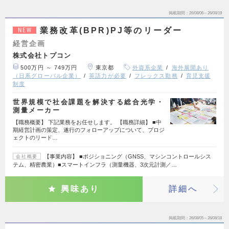
掲載期間
26/08/06～26/08/19
業務改革(BPR)PJ等のリーダー
NEW
経営企画
株式会社トプコン
500万円 ～ 749万円
東京都
外資系企業
海外展開あり
（日系グローバル企業）
英語力が必要
フレックス勤務
育児支援
制度
世界規模で社会課題を解決する総合光学・
測量メーカー
【職務概要】 下記業務をお任せします。 【職務詳細】 ■中
期経営計画の策定、遂行のフォローアップについて、プロジ
ェクトのリード…
【事業内容】 ■ポジショニング（GNSS、マシンコントロールシス
会社概要
テム、精密農業）■スマートインフラ（測量機器、3次元計測／…
興味あり
詳細へ
掲載期間
26/08/05～26/08/18