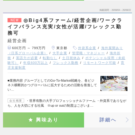
掲載期間
26/08/04～26/08/22
◎Big4系ファーム/経営企画/ワークラ
NEW
イフバランス充実/女性が活躍/フレックス勤
務可
経営企画
600万円 ～ 799万円
東京都
外資系企業
海外展開あり
（日系グローバル企業）
大手企業
管理職・マネジャー
海外折
衝
英語力が必要
転勤なし
土日祝休み
ポテンシャル採用（未経
験可）
年収600万以上
フレックス勤務
リモートワーク可能
育
児支援制度
■業務内容 グループとしてのGo-To-Market戦略を、各ビジ
ネス横断的かつグローバルに拡大するための活動を推進して
い…
・世界有数の大手プロフェッショナルファーム ・外資系でありなが
会社概要
ら、人を大切にする社風 ※up or outの制度はございま…
興味あり
詳細へ