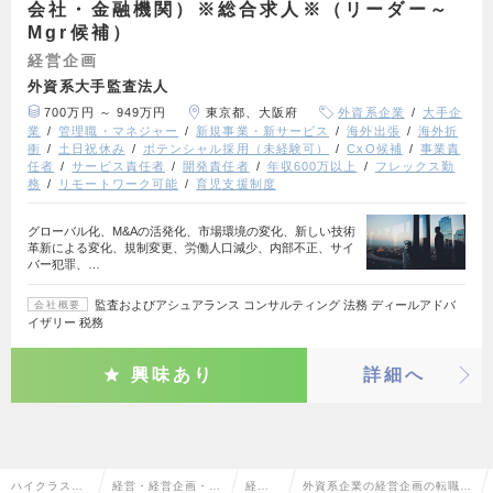
会社・金融機関）※総合求人※（リーダー～
Mgr候補）
経営企画
外資系大手監査法人
700万円 ～ 949万円
東京都、大阪府
外資系企業
大手企
業
管理職・マネジャー
新規事業・新サービス
海外出張
海外折
衝
土日祝休み
ポテンシャル採用（未経験可）
CxO候補
事業責
任者
サービス責任者
開発責任者
年収600万以上
フレックス勤
務
リモートワーク可能
育児支援制度
グローバル化、M&Aの活発化、市場環境の変化、新しい技術
革新による変化、規制変更、労働人口減少、内部不正、サイ
バー犯罪、…
監査およびアシュアランス コンサルティング 法務 ディールアドバ
会社概要
イザリー 税務
興味あり
詳細へ
ハイクラス求
経営・経営企画・事
経営
外資系企業の経営企画の転職・