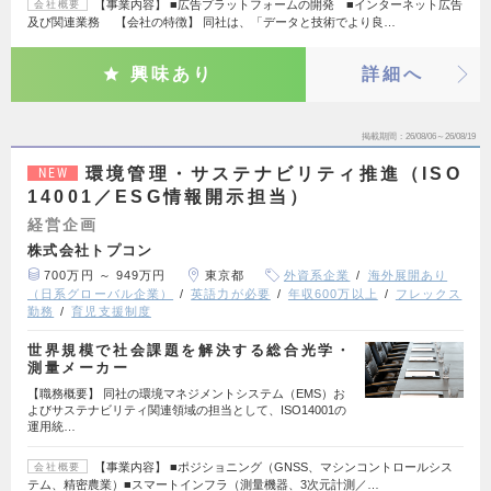
【事業内容】 ■広告プラットフォームの開発 ■インターネット広告
会社概要
及び関連業務 【会社の特徴】 同社は、「データと技術でより良…
興味あり
詳細へ
掲載期間
26/08/06～26/08/19
環境管理・サステナビリティ推進（ISO
NEW
14001／ESG情報開示担当）
経営企画
株式会社トプコン
700万円 ～ 949万円
東京都
外資系企業
海外展開あり
（日系グローバル企業）
英語力が必要
年収600万以上
フレックス
勤務
育児支援制度
世界規模で社会課題を解決する総合光学・
測量メーカー
【職務概要】 同社の環境マネジメントシステム（EMS）お
よびサステナビリティ関連領域の担当として、ISO14001の
運用統…
【事業内容】 ■ポジショニング（GNSS、マシンコントロールシス
会社概要
テム、精密農業）■スマートインフラ（測量機器、3次元計測／…