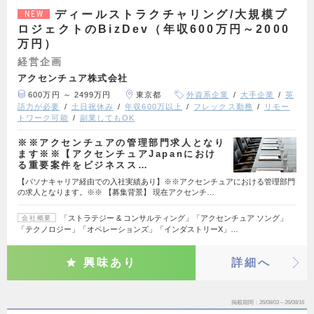
ディールストラクチャリング/大規模プ
NEW
ロジェクトのBizDev（年収600万円～2000
万円）
経営企画
アクセンチュア株式会社
600万円 ～ 2499万円
東京都
外資系企業
大手企業
英
語力が必要
土日祝休み
年収600万以上
フレックス勤務
リモー
トワーク可能
副業してもOK
※※アクセンチュアの管理部門求人となり
ます※※【アクセンチュアJapanにおけ
る重要案件をビジネスス…
【パソナキャリア経由での入社実績あり】※※アクセンチュアにおける管理部門
の求人となります。※※ 【募集背景】 現在アクセンチ…
「ストラテジー & コンサルティング」「アクセンチュア ソング」
会社概要
「テクノロジー」「オペレーションズ」「インダストリーX」…
興味あり
詳細へ
掲載期間
26/08/03～26/08/16