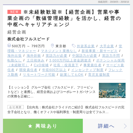
掲載期間
26/08/05～26/08/18
※未経験歓迎※【経営企画】営業や事
NEW
業企画の「数値管理経験」を活かし、経営の
中枢へキャリアチェンジ
経営企画
株式会社フルスピード
500万円 ～ 799万円
東京都
外資系企業
大手企業
管
理職・マネジャー
マネジメント業務なし
新規事業・新サービス
海外出張
海外折衝
英語力が必要
中国語力が必要
英語力不問
転勤なし
土日祝休み
3,000万円以上資金調達済
ポテンシャル採用
（未経験可）
CxO候補
社長・役員直下
事業責任者
サービス責
任者
開発責任者
年収600万以上
インセンティブ制度
フレック
ス勤務
リモートワーク可能
副業してもOK
育児支援制度
【ミッション】 グループ会社（フルスピード、フリービッ
トなど）と連携し、経営企画およびコーポレートガバナンス
の実務を正確に…
【出向先：株式会社クライドのご紹介】 株式会社フルスピードの完
会社概要
全子会社となり、働くオフィスや福利厚生・制度周りは全てフルス…
興味あり
詳細へ