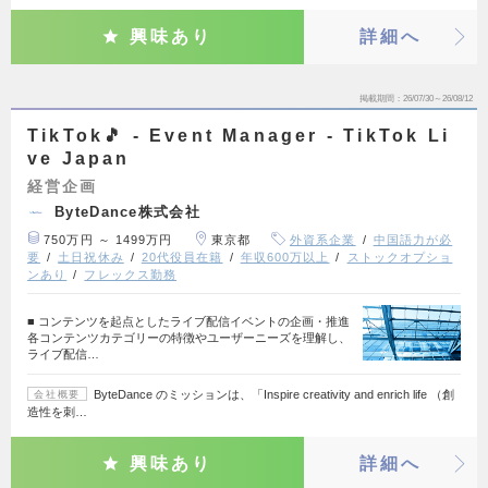
興味あり
詳細へ
掲載期間
26/07/30～26/08/12
TikTok🎵 - Event Manager - TikTok Li
ve Japan
経営企画
ByteDance株式会社
750万円 ～ 1499万円
東京都
外資系企業
中国語力が必
要
土日祝休み
20代役員在籍
年収600万以上
ストックオプショ
ンあり
フレックス勤務
■ コンテンツを起点としたライブ配信イベントの企画・推進
各コンテンツカテゴリーの特徴やユーザーニーズを理解し、
ライブ配信…
ByteDance のミッションは、「Inspire creativity and enrich life （創
会社概要
造性を刺…
興味あり
詳細へ