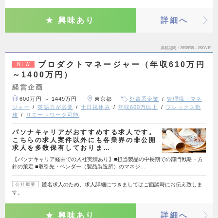
興味あり
詳細へ
掲載期間
26/08/06～26/08/19
プロダクトマネージャー（年収610万円
NEW
～1400万円）
経営企画
600万円 ～ 1449万円
東京都
外資系企業
管理職・マネ
ジャー
英語力が必要
土日祝休み
年収600万以上
フレックス勤
務
リモートワーク可能
パソナキャリアがおすすめする求人です。
こちらの求人案件以外にも各業界の非公開
求人を多数保有しておりま…
【パソナキャリア経由での入社実績あり】■担当製品の中長期での部門戦略・方
針の策定 ■取引先・ベンダー（製品製造所）のマネジ…
匿名求人のため、求人詳細につきましてはご面談時にお伝え致しま
会社概要
す。
興味あり
詳細へ