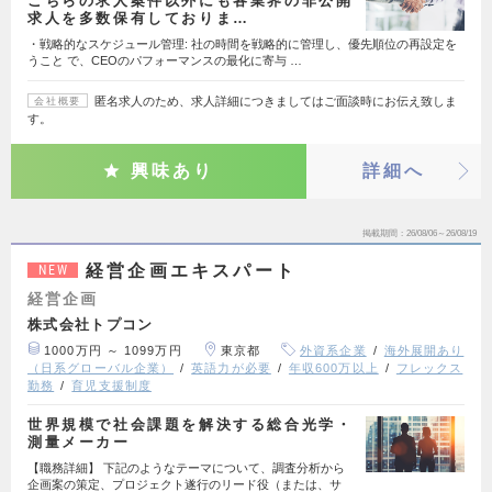
こちらの求人案件以外にも各業界の非公開
求人を多数保有しておりま…
・戦略的なスケジュール管理: 社の時間を戦略的に管理し、優先順位の再設定を
うこと で、CEOのパフォーマンスの最化に寄与 …
匿名求人のため、求人詳細につきましてはご面談時にお伝え致しま
会社概要
す。
興味あり
詳細へ
掲載期間
26/08/06～26/08/19
経営企画エキスパート
NEW
経営企画
株式会社トプコン
1000万円 ～ 1099万円
東京都
外資系企業
海外展開あり
（日系グローバル企業）
英語力が必要
年収600万以上
フレックス
勤務
育児支援制度
世界規模で社会課題を解決する総合光学・
測量メーカー
【職務詳細】 下記のようなテーマについて、調査分析から
企画案の策定、プロジェクト遂行のリード役（または、サ