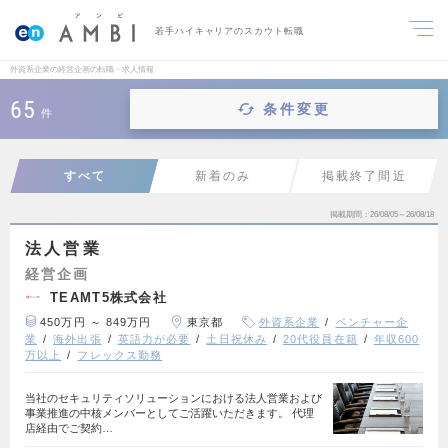
若手ハイキャリアのスカウト転職
外資系企業の経営企画の転職・求人情報
65
条件変更
件
すべて
新着のみ
掲載終了間近
掲載期間
26/08/05～26/08/18
法人営業
経営企画
TEAMT5株式会社
450万円 ～ 849万円
東京都
外資系企業
ベンチャー企
業
海外出張
英語力が必要
土日祝休み
20代役員在籍
年収600
万以上
フレックス勤務
当社のセキュリティソリューションにおける法人営業および
事業推進の中核メンバーとしてご活躍いただきます。 代理
店経由でご契約…