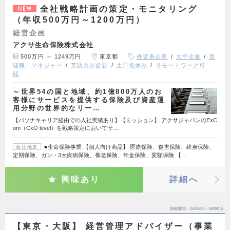
全社戦略計画の策定・モニタリング
NEW
（年収500万円～1200万円）
経営企画
アクサ生命保険株式会社
500万円 ～ 1249万円
東京都
外資系企業
大手企業
管
理職・マネジャー
英語力が必要
土日祝休み
リモートワーク可
能
～世界54の国と地域、約1億800万人のお
客様にサービスを提供する保険及び資産運
用分野の世界的なリー…
【パソナキャリア経由での入社実績あり】【ミッション】 アクサジャパンのExC
om（CxO level）を戦略策定においてサ…
■生命保険事業 【個人向け商品】 医療保険、傷害保険、終身保険、
会社概要
定期保険、ガン・3大疾病保険、養老保険、年金保険、変額保険 【…
興味あり
詳細へ
掲載期間
26/08/02～26/08/15
【東京・大阪】 経営管理アドバイザー（事業