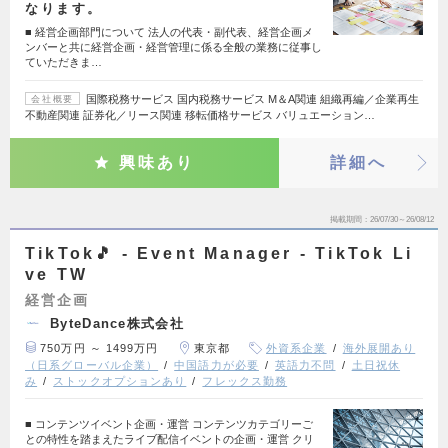
なります。
■ 経営企画部門について 法人の代表・副代表、経営企画メ
ンバーと共に経営企画・経営管理に係る全般の業務に従事し
ていただきま…
国際税務サービス 国内税務サービス M＆A関連 組織再編／企業再生
会社概要
不動産関連 証券化／リース関連 移転価格サービス バリュエーション…
興味あり
詳細へ
掲載期間
26/07/30～26/08/12
TikTok🎵 - Event Manager - TikTok Li
ve TW
経営企画
ByteDance株式会社
750万円 ～ 1499万円
東京都
外資系企業
海外展開あり
（日系グローバル企業）
中国語力が必要
英語力不問
土日祝休
み
ストックオプションあり
フレックス勤務
■ コンテンツイベント企画・運営 コンテンツカテゴリーご
との特性を踏まえたライブ配信イベントの企画・運営 クリ