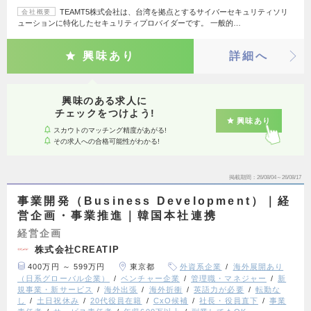
TEAMT5株式会社は、台湾を拠点とするサイバーセキュリティソリ
会社概要
ューションに特化したセキュリティプロバイダーです。 一般的…
興味あり
詳細へ
興味のある求人に
チェックをつけよう!
興味あり
スカウトのマッチング精度があがる!
その求人への合格可能性がわかる!
掲載期間
26/08/04～26/08/17
事業開発（Business Development）｜経
営企画・事業推進｜韓国本社連携
経営企画
株式会社CREATIP
400万円 ～ 599万円
東京都
外資系企業
海外展開あり
（日系グローバル企業）
ベンチャー企業
管理職・マネジャー
新
規事業・新サービス
海外出張
海外折衝
英語力が必要
転勤な
し
土日祝休み
20代役員在籍
CxO候補
社長・役員直下
事業