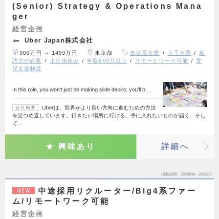
(Senior) Strategy & Operations Mana
ger
経営企画
Uber Japan株式会社
900万円 ～ 1499万円
東京都
外資系企業
大手企業
英
語力が必要
土日祝休み
年収600万以上
リモートワーク可能
育
児支援制度
In this role, you won't just be making slide decks; you’ll b…
Uberは、世界がより良い方向に進むための方法
会社概要
を見つめ直しています。行きたい場所に行ける、手に入れたいものが届く、そし
て…
興味あり
詳細へ
掲載期間
26/08/08～26/08/27
中途採用リクルーター/Big4系ファー
NEW
ム/リモートワーク可能
経営企画