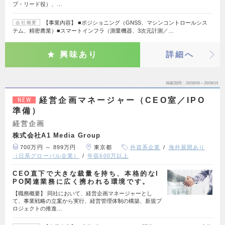
ブ・リード役）、…
【事業内容】 ■ポジショニング（GNSS、マシンコントロールシス
会社概要
テム、精密農業）■スマートインフラ（測量機器、3次元計測／…
興味あり
詳細へ
掲載期間
26/08/06～26/08/19
経営企画マネージャー（CEO室／IPO
NEW
準備）
経営企画
株式会社A1 Media Group
700万円 ～ 899万円
東京都
外資系企業
海外展開あり
（日系グローバル企業）
年収600万以上
CEO直下で大きな裁量を持ち、本格的なI
PO関連業務に広く携われる環境です。
【職務概要】 同社において、経営企画マネージャーとし
て、事業戦略の立案から実行、経営管理体制の構築、新規プ
ロジェクトの推進…