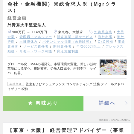
会社・金融機関）※総合求人※（Mgrクラ
ス）
経営企画
外資系大手監査法人
900万円 ～ 1149万円
東京都、大阪府
外資系企業
大手
企業
管理職・マネジャー
新規事業・新サービス
海外出張
海外
折衝
土日祝休み
ポテンシャル採用（未経験可）
CxO候補
事業
責任者
サービス責任者
開発責任者
年収600万以上
フレックス
勤務
リモートワーク可能
育児支援制度
グローバル化、M&Aの活発化、市場環境の変化、新しい技術
革新による変化、規制変更、労働人口減少、内部不正、サイ
バー犯罪、…
監査およびアシュアランス コンサルティング 法務 ディールアドバ
会社概要
イザリー 税務
興味あり
詳細へ
掲載期間
26/08/02～26/08/15
【東京・大阪】 経営管理アドバイザー（事業