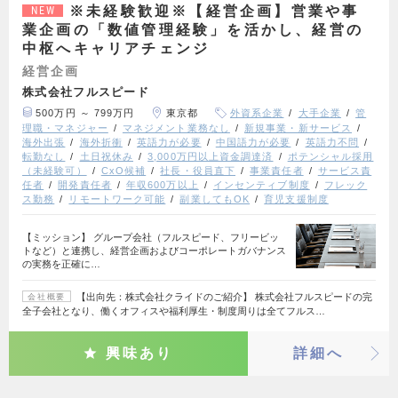
※未経験歓迎※【経営企画】営業や事
NEW
業企画の「数値管理経験」を活かし、経営の
中枢へキャリアチェンジ
経営企画
株式会社フルスピード
500万円 ～ 799万円
東京都
外資系企業
大手企業
管
理職・マネジャー
マネジメント業務なし
新規事業・新サービス
海外出張
海外折衝
英語力が必要
中国語力が必要
英語力不問
転勤なし
土日祝休み
3,000万円以上資金調達済
ポテンシャル採用
（未経験可）
CxO候補
社長・役員直下
事業責任者
サービス責
任者
開発責任者
年収600万以上
インセンティブ制度
フレック
ス勤務
リモートワーク可能
副業してもOK
育児支援制度
【ミッション】 グループ会社（フルスピード、フリービッ
トなど）と連携し、経営企画およびコーポレートガバナンス
の実務を正確に…
【出向先：株式会社クライドのご紹介】 株式会社フルスピードの完
会社概要
全子会社となり、働くオフィスや福利厚生・制度周りは全てフルス…
興味あり
詳細へ