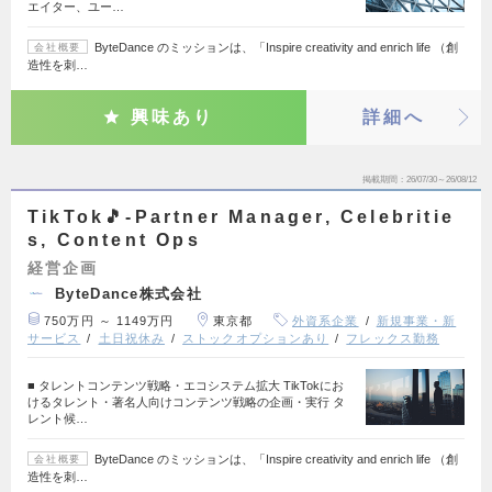
エイター、ユー…
ByteDance のミッションは、「Inspire creativity and enrich life （創
会社概要
造性を刺…
興味あり
詳細へ
掲載期間
26/07/30～26/08/12
TikTok🎵-Partner Manager, Celebritie
s, Content Ops
経営企画
ByteDance株式会社
750万円 ～ 1149万円
東京都
外資系企業
新規事業・新
サービス
土日祝休み
ストックオプションあり
フレックス勤務
■ タレントコンテンツ戦略・エコシステム拡大 TikTokにお
けるタレント・著名人向けコンテンツ戦略の企画・実行 タ
レント候…
ByteDance のミッションは、「Inspire creativity and enrich life （創
会社概要
造性を刺…