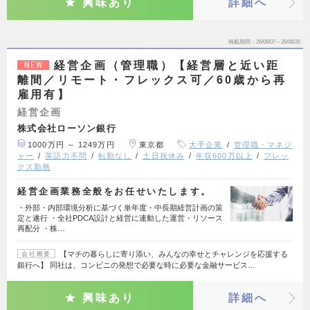
興味あり
詳細へ
掲載期間
26/08/07～26/08/20
経営企画（管理職）【経営層と近い距
NEW
離間／リモート・フレックス可／60歳から再
雇用有】
経営企画
株式会社ローソン銀行
1000万円 ～ 1249万円
東京都
大手企業
管理職・マネジ
ャー
英語力不問
転勤なし
土日祝休み
年収600万以上
フレッ
クス勤務
経営企画業務全般をお任せいたします。
・外部・内部環境分析に基づく単年度・中長期経営計画の策
定と遂行 ・全社PDCA設計と経営に連動した運営・リソース
再配分 ・株…
【マチの暮らしに寄り添い、みんなの幸せとチャレンジを応援する
会社概要
銀行へ】 同社は、コンビニの発想で必要な時に必要な金融サービス…
興味あり
詳細へ