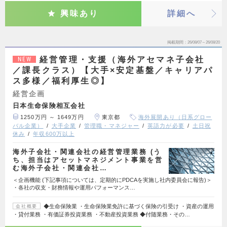
興味あり
詳細へ
掲載期間
26/08/07～26/08/20
経営管理・支援（海外アセマネ子会社
NEW
／課長クラス）【大手×安定基盤／キャリアパ
ス多様／福利厚生◎】
経営企画
日本生命保険相互会社
1250万円 ～ 1649万円
東京都
海外展開あり（日系グロー
バル企業）
大手企業
管理職・マネジャー
英語力が必要
土日祝
休み
年収600万以上
海外子会社・関連会社の経営管理業務 (う
ち、担当はアセットマネジメント事業を営
む海外子会社・関連会社…
＜企画機能 (下記事項については、定期的にPDCAを実施し社内委員会に報告)＞
・各社の収支・財務情報や運用パフォーマンス…
◆生命保険業 ・生命保険業免許に基づく保険の引受け ・資産の運用
会社概要
・貸付業務 ・有価証券投資業務 ・不動産投資業務 ◆付随業務・その…