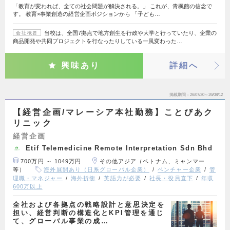
「教育が変われば、全ての社会問題が解決される。」 これが、青楓館の信念で
す。 教育×事業創造の経営企画ポジションから 「子ども…
当校は、全国7拠点で地方創生を行政や大学と行っていたり、企業の
会社概要
商品開発や共同プロジェクトを行なったりしている一風変わった…
興味あり
詳細へ
掲載期間
26/07/30～26/08/12
【経営企画/マレーシア本社勤務】ことびあク
リニック
経営企画
Etif Telemedicine Remote Interpretation Sdn Bhd
700万円 ～ 1049万円
その他アジア（ベトナム、ミャンマー
等）
海外展開あり（日系グローバル企業）
ベンチャー企業
管
理職・マネジャー
海外折衝
英語力が必要
社長・役員直下
年収
600万以上
全社および各拠点の戦略設計と意思決定を
担い、経営判断の構造化とKPI管理を通じ
て、グローバル事業の成…