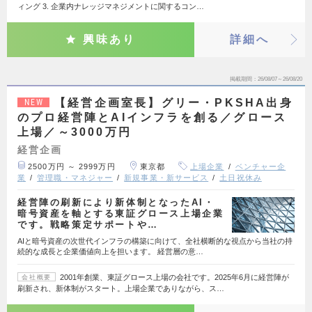
ィング 3. 企業内ナレッジマネジメントに関するコン…
興味あり
詳細へ
掲載期間
26/08/07～26/08/20
【経営企画室長】グリー・PKSHA出身
NEW
のプロ経営陣とAIインフラを創る／グロース
上場／～3000万円
経営企画
2500万円 ～ 2999万円
東京都
上場企業
ベンチャー企
業
管理職・マネジャー
新規事業・新サービス
土日祝休み
経営陣の刷新により新体制となったAI・
暗号資産を軸とする東証グロース上場企業
です。戦略策定サポートや…
AIと暗号資産の次世代インフラの構築に向けて、全社横断的な視点から当社の持
続的な成長と企業価値向上を担います。 経営層の意…
2001年創業、東証グロース上場の会社です。2025年6月に経営陣が
会社概要
刷新され、新体制がスタート。上場企業でありながら、ス…