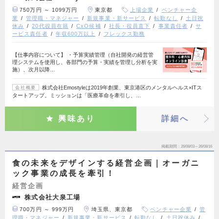
750万円 ～ 1099万円
東京都
上場企業
ベンチャー企
業
管理職・マネジャー
新規事業・新サービス
転勤なし
土日祝
休み
20代役員在籍
CxO候補
社長・役員直下
事業責任者
サ
ービス責任者
年収600万以上
フレックス勤務
【仕事内容について】 ・予算実績管理（自社開発の経営管
理システムを使用し、各部門の予算・実績を管理し分析を実
施）、次月以降…
株式会社Emostyleは2019年創業、東京港区のメンタルヘルス×ITス
会社概要
タートアップ。ミッションは「医療革命を牽引し、…
興味あり
詳細へ
掲載期間
26/08/03～26/08/16
食の未来をデザインする経営企画｜オーガニ
ック事業の成長を牽引！
経営企画
株式会社大泉工場
700万円 ～ 999万円
埼玉県、東京都
ベンチャー企業
管
理職・マネジャー
新規事業・新サービス
転勤なし
土日祝休み