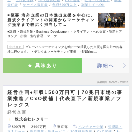
し
土日祝休み
20代役員在籍
CxO候補
社長・役員直下
事業
責任者
サービス責任者
年収600万以上
副業してもOK
■概要 海外企業の日本進出支援を中心に、
新規クライアントの開拓からマーケティン
グ提案まで幅広く担当して…
■詳細 ・新規営業・Business Development ・クライアントへの提案・課題ヒア
リング・折衝・進行管理 ・マーケ…
グローバルマーケティングを軸に一気通貫した支援を国内外のお客
会社概要
様に行います。 ・デジタルマーケティング事業 -SNS(Ins…
興味あり
詳細へ
掲載期間
26/08/03～26/08/16
経営企画♦年収1500万円可｜70兆円市場の事
業推進／CxO候補｜代表直下／新規事業／フ
レックス
経営企画
株式会社レクリー
800万円 ～ 2499万円
東京都
ベンチャー企業
管理職・
マネジャー
新規事業・新サービス
20代役員在籍
CxO候補
社