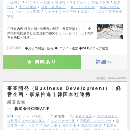
ル企業）
ベンチャー企業
管理職・マネジャー
英語力不問
転勤
なし
土日祝休み
社長・役員直下
サービス責任者
年収600万以
上
フレックス勤務
リモートワーク可能
副業してもOK
育児支援
制度
〇仕事内容 経営企画・管理部の部長・部長候補として、企
業の持続的成長と経営基盤の強化をミッションに、以下の業
務を統括・推進…
◆菓子の製造・販売 ◆ECサイト運営 ◆WEBメディア運営
会社概要
興味あり
詳細へ
掲載期間
26/08/04～26/08/17
事業開発（Business Development）｜経
営企画・事業推進｜韓国本社連携
経営企画
株式会社CREATIP
400万円 ～ 599万円
東京都
外資系企業
海外展開あり
（日系グローバル企業）
ベンチャー企業
管理職・マネジャー
新
規事業・新サービス
海外出張
海外折衝
英語力が必要
転勤な