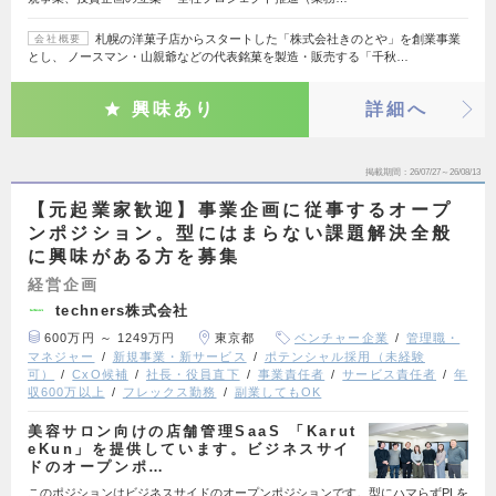
札幌の洋菓子店からスタートした「株式会社きのとや」を創業事業
会社概要
とし、 ノースマン・山親爺などの代表銘菓を製造・販売する「千秋…
興味あり
詳細へ
掲載期間
26/07/27～26/08/13
【元起業家歓迎】事業企画に従事するオープ
ンポジション。型にはまらない課題解決全般
に興味がある方を募集
経営企画
techners株式会社
600万円 ～ 1249万円
東京都
ベンチャー企業
管理職・
マネジャー
新規事業・新サービス
ポテンシャル採用（未経験
可）
CxO候補
社長・役員直下
事業責任者
サービス責任者
年
収600万以上
フレックス勤務
副業してもOK
美容サロン向けの店舗管理SaaS 「Karut
eKun」を提供しています。ビジネスサイ
ドのオープンポ…
このポジションはビジネスサイドのオープンポジションです。型にハマらずPLを