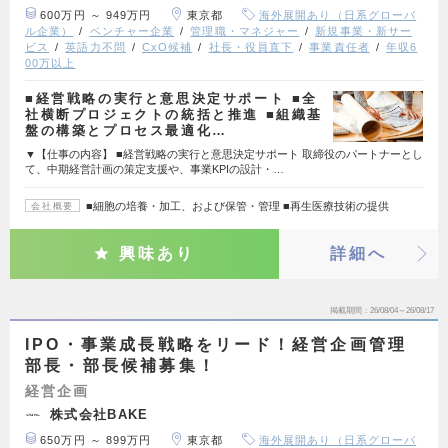
600万円 ～ 949万円
東京都
海外展開あり（日系グローバ
ル企業）
ベンチャー企業
管理職・マネジャー
新規事業・新サー
ビス
英語力不問
CxO候補
社長・役員直下
事業責任者
年収6
00万以上
■経営戦略の実行と意思決定サポート ■全
社横断プロジェクトの統括と推進 ■組織基
盤の構築とプロセス最適化…
▼【仕事の内容】 ■経営戦略の実行と意思決定サポート 取締役のパートナーとし
て、中期経営計画の策定支援や、事業KPIの設計・…
■細胞の培養・加工、および保管・管理 ■再生医療技術の提供
会社概要
興味あり
詳細へ
掲載期間
26/08/04～26/08/17
IPO・事業成長戦略をリード！経営企画管理
部長・部長候補募集！
経営企画
株式会社BAKE
650万円 ～ 899万円
東京都
海外展開あり（日系グローバ