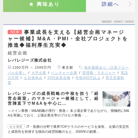
興味あり
詳細へ
掲載期間
26/08/07～26/08/20
事業成長を支える【経営企画マネージ
NEW
ャー候補】M&A・PMI・全社プロジェクトを
推進◆福利厚生充実◆
経営企画
レバレジーズ株式会社
1300万円 ～ 1599万円
東京都
海外展開あり（日系グロー
バル企業）
大手企業
ベンチャー企業
管理職・マネジャー
英語
力不問
土日祝休み
20代役員在籍
年収600万以上
育児支援制
度
レバレジーズの成長戦略の中核を担う「経
営企画室」のマネージャー候補として、経
営陣直下でM&Aを中心に…
＜メイン業務：M&A戦略の実行・推進＞ 未上場企業でありながら、積極的にM&
Aを実施しており、上場企業水準のプロセス整備・…
IT・医療の分野で業界TOPクラスのサービスを保有。 企業の安定性
会社概要
と成長性を担保する独自の経営戦略のもと、2005年の創業…