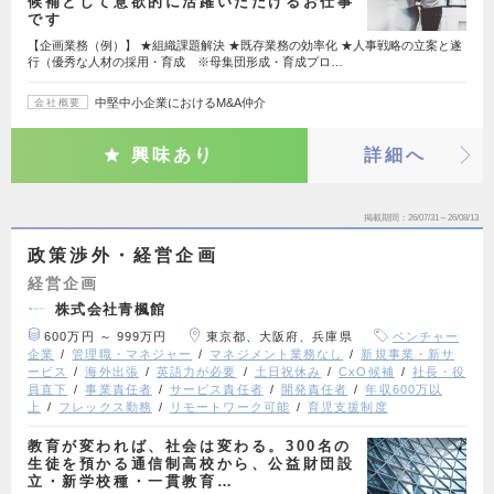
候補として意欲的に活躍いただけるお仕事
です
【企画業務（例）】 ★組織課題解決 ★既存業務の効率化 ★人事戦略の立案と遂
行（優秀な人材の採用・育成 ※母集団形成・育成プロ…
中堅中小企業におけるM&A仲介
会社概要
興味あり
詳細へ
掲載期間
26/07/31～26/08/13
政策渉外・経営企画
経営企画
株式会社青楓館
600万円 ～ 999万円
東京都、大阪府、兵庫県
ベンチャー
企業
管理職・マネジャー
マネジメント業務なし
新規事業・新サ
ービス
海外出張
英語力が必要
土日祝休み
CxO候補
社長・役
員直下
事業責任者
サービス責任者
開発責任者
年収600万以
上
フレックス勤務
リモートワーク可能
育児支援制度
教育が変われば、社会は変わる。300名の
生徒を預かる通信制高校から、公益財団設
立・新学校種・一貫教育…