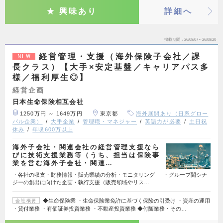
興味あり
詳細へ
掲載期間
26/08/07～26/08/20
経営管理・支援（海外保険子会社／課
NEW
長クラス）【大手×安定基盤／キャリアパス多
様／福利厚生◎】
経営企画
日本生命保険相互会社
1250万円 ～ 1649万円
東京都
海外展開あり（日系グロー
バル企業）
大手企業
管理職・マネジャー
英語力が必要
土日祝
休み
年収600万以上
海外子会社・関連会社の経営管理支援なら
びに技術支援業務等（うち、担当は保険事
業を営む海外子会社・関連…
・各社の収支・財務情報・販売業績の分析・モニタリング ・グループ間シナ
ジーの創出に向けた企画・執行支援（販売領域やリス…
◆生命保険業 ・生命保険業免許に基づく保険の引受け ・資産の運用
会社概要
・貸付業務 ・有価証券投資業務 ・不動産投資業務 ◆付随業務・その…