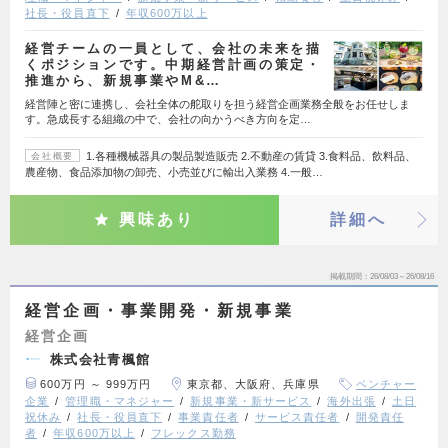
社長・役員直下
年収600万以上
経営チームの一員として、会社の未来を描
くポジションです。中期経営計画の策定・
推進から、新規事業やM&…
経営陣と密に連携し、会社全体の舵取りを担う経営企画業務全般をお任せしま
す。急成長する組織の中で、会社の向かうべき方向を定…
1.各種機械器具の製品製造販売 2.不動産の賃貸 3.食料品、飲料品、
会社概要
農産物、食品添加物の卸売、小売並びに輸出入業務 4.一般…
興味あり
詳細へ
掲載期間
26/08/03～26/08/16
経営企画・事業開発・新規事業
経営企画
株式会社青楓館
600万円 ～ 999万円
東京都、大阪府、兵庫県
ベンチャー
企業
管理職・マネジャー
新規事業・新サービス
海外出張
土日
祝休み
社長・役員直下
事業責任者
サービス責任者
開発責任
者
年収600万以上
フレックス勤務