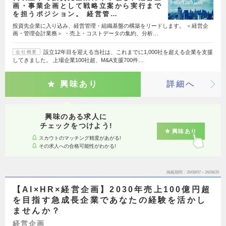
画・事業企画として戦略立案から実行まで
を担うポジション。 経営管…
投資先企業に入り込み、経営管理・組織基盤の構築をリードします。 ＜経営企
画・管理会計業務＞ ・売上・コストデータの集約、分析…
設立12年目を迎える当社は、これまでに1,000社を超える企業を支援
会社概要
してきました。 上場企業100社超、M&A支援700件…
興味あり
詳細へ
興味のある求人に
チェックをつけよう!
興味あり
スカウトのマッチング精度があがる!
その求人への合格可能性がわかる!
掲載期間
26/08/07～26/08/20
【AI×HR×経営企画】2030年売上100億円超
を目指す急成長企業であなたの経験を活かし
ませんか？
経営企画