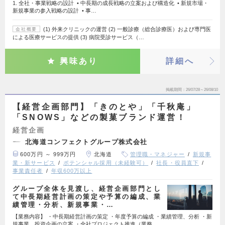
1. 全社・事業戦略の設計 • 中長期の成長戦略の立案および構造化 • 新規市場・
新規事業の参入戦略の設計 • 事…
(1) 外来クリニックの運営 (2) 一般診療（総合診療医）および専門医
会社概要
による医療サービスの提供 (3) 病院受診サービス（…
興味あり
詳細へ
掲載期間
26/07/28～26/08/10
【経営企画部門】「きのとや」「千秋庵」
「SNOWS」などの製菓ブランド運営！
経営企画
北海道コンフェクトグループ株式会社
600万円 ～ 999万円
北海道
管理職・マネジャー
新規事
業・新サービス
ポテンシャル採用（未経験可）
社長・役員直下
事業責任者
年収600万以上
グループ全体を見渡し、経営企画部門とし
て中長期経営計画の策定や予算の編成、業
績管理・分析、新規事業・…
【業務内容】 ・中長期経営計画の策定 ・年度予算の編成 ・業績管理、分析 ・新
規事業、投資企画の立案 ・全社プロジェクト推進（業務…