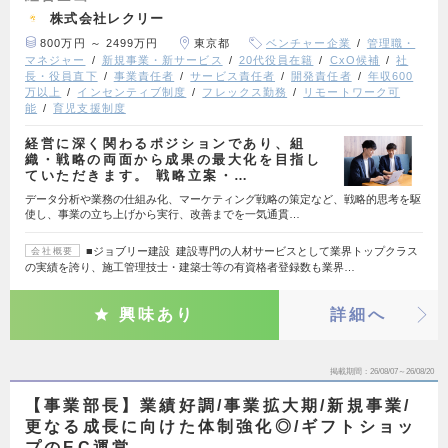
株式会社レクリー
800万円 ～ 2499万円
東京都
ベンチャー企業
管理職・
マネジャー
新規事業・新サービス
20代役員在籍
CxO候補
社
長・役員直下
事業責任者
サービス責任者
開発責任者
年収600
万以上
インセンティブ制度
フレックス勤務
リモートワーク可
能
育児支援制度
経営に深く関わるポジションであり、組
織・戦略の両面から成果の最大化を目指し
ていただきます。 戦略立案・…
データ分析や業務の仕組み化、マーケティング戦略の策定など、戦略的思考を駆
使し、事業の立ち上げから実行、改善までを一気通貫…
■ジョブリー建設 建設専門の人材サービスとして業界トップクラス
会社概要
の実績を誇り、施工管理技士・建築士等の有資格者登録数も業界…
興味あり
詳細へ
掲載期間
26/08/07～26/08/20
【事業部長】業績好調/事業拡大期/新規事業/
更なる成長に向けた体制強化◎/ギフトショッ
プのEC運営