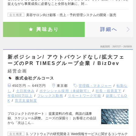
捉えながら事業成長に必要なこと全部を対象に、対…
美容サロン向け顧客・売上・予約管理システムの開発・販売
会社概要
興味あり
詳細へ
掲載期間
26/07/27～26/08/09
新ポジション/ アウトバウンドなし/拡大フェ
ーズのPR TIMESグループ企業 / BizDev
経営企画
株式会社グルコース
450万円 ～ 649万円
東京都
管理職・マネジャー
転勤な
し
土日祝休み
ポテンシャル採用（未経験可）
社長・役員直下
年収600万以上
フレックス勤務
リモートワーク可能
副業してもO
K
育児支援制度
プロジェクトのサポート： 提案資料の作成、商談の議事
録、スケジュール調整。 ニーズの深掘り： お客様との会話
から「次はこん…
1. ソフトウェアの研究開発 2. Web情報サービスに関するコンサルテ
会社概要