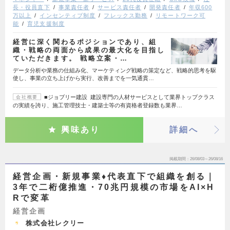
長・役員直下
事業責任者
サービス責任者
開発責任者
年収600
万以上
インセンティブ制度
フレックス勤務
リモートワーク可
能
育児支援制度
経営に深く関わるポジションであり、組
織・戦略の両面から成果の最大化を目指し
ていただきます。 戦略立案・…
データ分析や業務の仕組み化、マーケティング戦略の策定など、戦略的思考を駆
使し、事業の立ち上げから実行、改善までを一気通貫…
■ジョブリー建設 建設専門の人材サービスとして業界トップクラス
会社概要
の実績を誇り、施工管理技士・建築士等の有資格者登録数も業界…
興味あり
詳細へ
掲載期間
26/08/03～26/08/16
経営企画・新規事業♦代表直下で組織を創る｜
3年で二桁億推進・70兆円規模の市場をAI×H
Rで変革
経営企画
株式会社レクリー