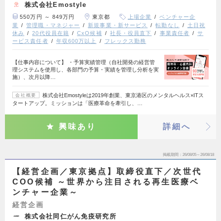
株式会社Emostyle
550万円 ～ 849万円
東京都
上場企業
ベンチャー企
業
管理職・マネジャー
新規事業・新サービス
転勤なし
土日祝
休み
20代役員在籍
CxO候補
社長・役員直下
事業責任者
サ
ービス責任者
年収600万以上
フレックス勤務
【仕事内容について】 ・予算実績管理（自社開発の経営管
理システムを使用し、各部門の予算・実績を管理し分析を実
施）、次月以降…
株式会社Emostyleは2019年創業、東京港区のメンタルヘルス×ITス
会社概要
タートアップ。ミッションは「医療革命を牽引し、…
興味あり
詳細へ
掲載期間
26/08/05～26/08/18
【経営企画／東京拠点】取締役直下／次世代
COO候補 ～世界から注目される再生医療ベ
ンチャー企業～
経営企画
株式会社同仁がん免疫研究所