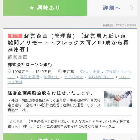
興味あり
詳細へ
掲載期間
26/08/07～26/08/20
経営企画（管理職）【経営層と近い距
NEW
離間／リモート・フレックス可／60歳から再
雇用有】
経営企画
株式会社ローソン銀行
1000万円 ～ 1249万円
東京都
大手企業
管理職・マネジ
ャー
英語力不問
転勤なし
土日祝休み
年収600万以上
フレッ
クス勤務
経営企画業務全般をお任せいたします。
・外部・内部環境分析に基づく単年度・中長期経営計画の策
定と遂行 ・全社PDCA設計と経営に連動した運営・リソース
再配分 ・株…
【マチの暮らしに寄り添い、みんなの幸せとチャレンジを応援する
会社概要
銀行へ】 同社は、コンビニの発想で必要な時に必要な金融サービス…