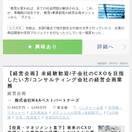
「教育が変われば、全ての社会問題が解決される。」 これ
が、青楓館の信念です。 教育×事業創造の経営企画ポジショ
ンから 「子ども…
当校は、全国7拠点で地方創生を行政や大学と行っていたり、企業の
会社概要
商品開発や共同プロジェクトを行なったりしている一風変わった…
興味あり
詳細へ
掲載期間
26/07/31～26/08/13
【経営企画】未経験歓迎/子会社のCXOを目指
したい方/コンサルティング会社の経営企画業
務
経営企画
株式会社M&Aベストパートナーズ
650万円 ～ 1249万円
東京都
ベンチャー企業
管理職・
マネジャー
土日祝休み
ポテンシャル採用（未経験可）
CxO候
補
社長・役員直下
年収600万以上
【役員・マネジメント直下】将来のCXO