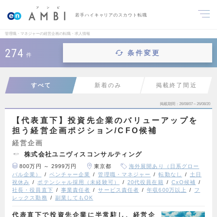
若手ハイキャリアのスカウト転職
管理職・マネジャーの経営企画の転職・求人情報
274
条件変更
件
すべて
新着のみ
掲載終了間近
掲載期間
26/08/07～26/08/20
【代表直下】投資先企業のバリューアップを
担う経営企画ポジション/CFO候補
経営企画
株式会社ユニヴィスコンサルティング
800万円 ～ 2999万円
東京都
海外展開あり（日系グロー
バル企業）
ベンチャー企業
管理職・マネジャー
転勤なし
土日
祝休み
ポテンシャル採用（未経験可）
20代役員在籍
CxO候補
社長・役員直下
事業責任者
サービス責任者
年収600万以上
フ
レックス勤務
副業してもOK
代表直下で投資先企業に半常駐し、経営企