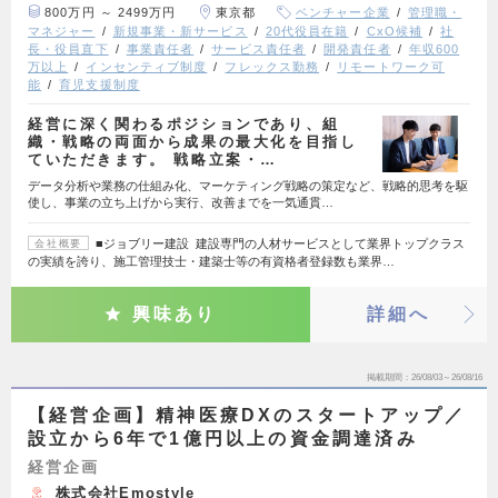
800万円 ～ 2499万円
東京都
ベンチャー企業
管理職・
マネジャー
新規事業・新サービス
20代役員在籍
CxO候補
社
長・役員直下
事業責任者
サービス責任者
開発責任者
年収600
万以上
インセンティブ制度
フレックス勤務
リモートワーク可
能
育児支援制度
経営に深く関わるポジションであり、組
織・戦略の両面から成果の最大化を目指し
ていただきます。 戦略立案・…
データ分析や業務の仕組み化、マーケティング戦略の策定など、戦略的思考を駆
使し、事業の立ち上げから実行、改善までを一気通貫…
■ジョブリー建設 建設専門の人材サービスとして業界トップクラス
会社概要
の実績を誇り、施工管理技士・建築士等の有資格者登録数も業界…
興味あり
詳細へ
掲載期間
26/08/03～26/08/16
【経営企画】精神医療DXのスタートアップ／
設立から6年で1億円以上の資金調達済み
経営企画
株式会社Emostyle