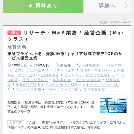
興味あり
詳細へ
掲載期間
26/08/07～26/08/20
リサーチ・M&A業務 / 経営企画（Mgr
NEW
クラス）
経営企画
東証プライム上場 介護/医療/キャリア領域で業界TOPのサ
ービス運営企業
1000万円 ～ 1249万円
東京都
海外展開あり（日系グロー
バル企業）
上場企業
ベンチャー企業
管理職・マネジャー
新規
事業・新サービス
土日祝休み
ポテンシャル採用（未経験可）
Cx
O候補
社長・役員直下
事業責任者
サービス責任者
開発責任
者
年収600万以上
インセンティブ制度
ストックオプションあ
り
フレックス勤務
リモートワーク可能
育児支援制度
配属部署 ・配属部署は、経営管理本部（本部長はCFO）直
下にある経営企画部・経営企画グループとなります。 ・経
営企画グループ…
「介護」「医療/キャリア」「ヘルスケア/シニアライフ」に特化した
会社概要
情報インフラの構築 ■介護分野 介護職向け求人情報、資格講座…