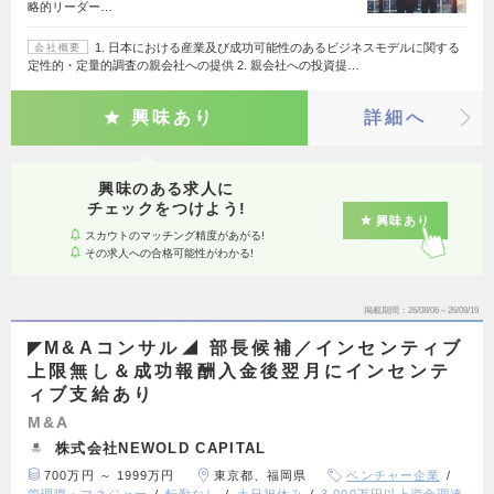
略的リーダー…
1. 日本における産業及び成功可能性のあるビジネスモデルに関する
会社概要
定性的・定量的調査の親会社への提供 2. 親会社への投資提…
興味あり
詳細へ
興味のある求人に
チェックをつけよう!
興味あり
スカウトのマッチング精度があがる!
その求人への合格可能性がわかる!
掲載期間
26/08/06～26/08/19
◤M&Aコンサル◢ 部長候補／インセンティブ
上限無し＆成功報酬入金後翌月にインセンテ
ィブ支給あり
M&A
株式会社NEWOLD CAPITAL
700万円 ～ 1999万円
東京都、福岡県
ベンチャー企業
管理職・マネジャー
転勤なし
土日祝休み
3,000万円以上資金調達