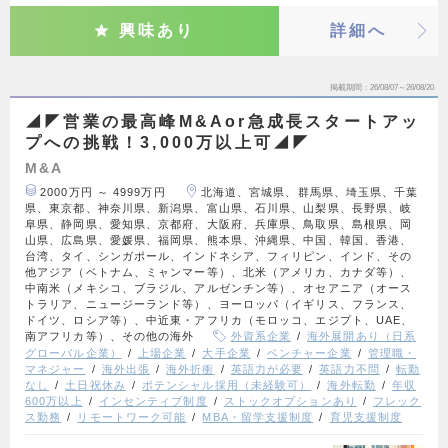
興味あり
詳細へ
掲載期間
26/08/07～26/08/20
◢◤営業の最高峰M&Aor急成長スタートアッ
プへの挑戦！3,000万以上可◢◤
M&A
2000万円 ～ 4999万円
北海道、宮城県、群馬県、埼玉県、千葉
県、東京都、神奈川県、新潟県、富山県、石川県、山梨県、長野県、岐
阜県、静岡県、愛知県、京都府、大阪府、兵庫県、鳥取県、島根県、岡
山県、広島県、愛媛県、福岡県、熊本県、沖縄県、中国、韓国、香港、
台湾、タイ、シンガポール、インドネシア、フィリピン、インド、その
他アジア（ベトナム、ミャンマー等）、北米（アメリカ、カナダ等）、
中南米（メキシコ、ブラジル、アルゼンチン等）、オセアニア（オース
トラリア、ニュージーランド等）、ヨーロッパ（イギリス、フランス、
ドイツ、ロシア等）、中近東・アフリカ（モロッコ、エジプト、UAE、
南アフリカ等）、その他の海外
外資系企業
海外展開あり（日系
グローバル企業）
上場企業
大手企業
ベンチャー企業
管理職・
マネジャー
海外出張
海外折衝
英語力が必要
英語力不問
転勤
なし
土日祝休み
ポテンシャル採用（未経験可）
海外転勤
年収
600万以上
インセンティブ制度
ストックオプションあり
フレック
ス勤務
リモートワーク可能
MBA・留学支援制度
育児支援制度