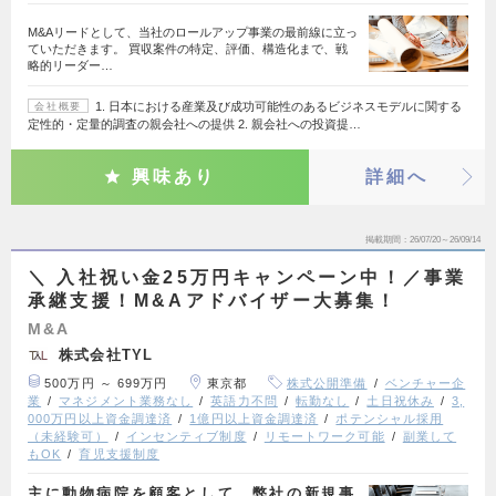
M&Aリードとして、当社のロールアップ事業の最前線に立っ
ていただきます。 買収案件の特定、評価、構造化まで、戦
略的リーダー…
1. 日本における産業及び成功可能性のあるビジネスモデルに関する
会社概要
定性的・定量的調査の親会社への提供 2. 親会社への投資提…
興味あり
詳細へ
掲載期間
26/07/20～26/09/14
＼ 入社祝い金25万円キャンペーン中！／事業
承継支援！M&Aアドバイザー大募集！
M&A
株式会社TYL
500万円 ～ 699万円
東京都
株式公開準備
ベンチャー企
業
マネジメント業務なし
英語力不問
転勤なし
土日祝休み
3,
000万円以上資金調達済
1億円以上資金調達済
ポテンシャル採用
（未経験可）
インセンティブ制度
リモートワーク可能
副業して
もOK
育児支援制度
主に動物病院を顧客として、弊社の新規事