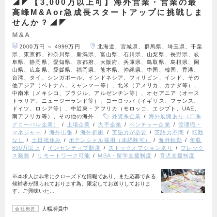
◢◤【3,000万以上可】海外営業・営業の最
高峰M&Aor急成長スタートアップに挑戦しま
せんか？◢◤
M&A
2000万円 ～ 4999万円
北海道、宮城県、群馬県、埼玉県、千葉
県、東京都、神奈川県、新潟県、富山県、石川県、山梨県、長野県、岐
阜県、静岡県、愛知県、京都府、大阪府、兵庫県、鳥取県、島根県、岡
山県、広島県、愛媛県、福岡県、熊本県、沖縄県、中国、韓国、香港、
台湾、タイ、シンガポール、インドネシア、フィリピン、インド、その
他アジア（ベトナム、ミャンマー等）、北米（アメリカ、カナダ等）、
中南米（メキシコ、ブラジル、アルゼンチン等）、オセアニア（オース
トラリア、ニュージーランド等）、ヨーロッパ（イギリス、フランス、
ドイツ、ロシア等）、中近東・アフリカ（モロッコ、エジプト、UAE、
南アフリカ等）、その他の海外
外資系企業
海外展開あり（日系
グローバル企業）
上場企業
大手企業
ベンチャー企業
管理職・
マネジャー
海外出張
海外折衝
英語力が必要
英語力不問
転勤
なし
土日祝休み
ポテンシャル採用（未経験可）
海外転勤
年収
600万以上
インセンティブ制度
ストックオプションあり
フレック
ス勤務
リモートワーク可能
MBA・留学支援制度
育児支援制度
※本求人は非常にクローズドな情報であり、また応募できる
候補者が限られております為、限定してお送りしておりま
す。ご興味いた…
大幅増員中
会社概要