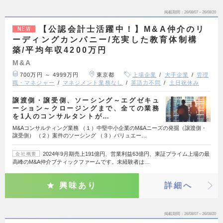
掲載期間
26/08/07～26/08/20
【公認会計士活躍中！】M&A仲介のリ
NEW
ーディングカンパニー/充実した教育体制構
築/平均年収4200万円
M&A
700万円 ～ 4999万円
東京都
上場企業
大手企業
管理
職・マネジャー
マネジメント業務なし
英語力不問
土日祝休み
譲渡側・譲受側、ソーシング～エグゼキュ
ーション～クロージングまで、全ての業務
を1人のコンサルタントが…
M&Aコンサルティング業務 （１）中堅中小企業のM&Aニーズの発掘（譲渡側・
譲受側） （２）案件のソーシング （３）バリュエー…
2024年9月期売上191億円、営業利益63億円、東証プライム上場の最
会社概要
高峰のM&A仲介ブティックファームです。未経験者は…
興味あり
詳細へ
掲載期間
26/08/07～26/08/20