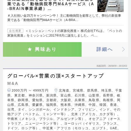
業である「動物病院専門M&Aサービス（A
-BRAIN事業承継）…
＃入社祝い金25万キャンペーン中！ 主に動物病院を顧客として、弊社の新規事
業である「動物病院専門M&Aサービス（A-BRA…
＜ミッション：ペットの家族化推進＞ 株式会社TYLは、「ペットの
会社概要
家族化推進」をミッションに2017年8月に誕生しました。 ペ…
興味あり
詳細へ
掲載期間
26/08/09～26/10/03
グローバル×営業の頂×スタートアップ
M&A
2000万円 ～ 4999万円
北海道、宮城県、群馬県、埼玉県、千葉
県、東京都、神奈川県、新潟県、富山県、石川県、山梨県、長野県、岐
阜県、静岡県、愛知県、京都府、大阪府、兵庫県、鳥取県、島根県、岡
山県、広島県、愛媛県、福岡県、熊本県、沖縄県、中国、韓国、香港、
台湾、タイ、シンガポール、インドネシア、フィリピン、インド、その
他アジア（ベトナム、ミャンマー等）、北米（アメリカ、カナダ等）、
中南米（メキシコ、ブラジル、アルゼンチン等）、オセアニア（オース
トラリア、ニュージーランド等）、ヨーロッパ（イギリス、フランス、
ドイツ、ロシア等）、中近東・アフリカ（モロッコ、エジプト、UAE、