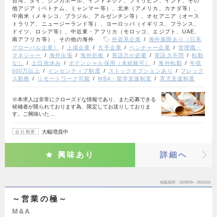
台湾、タイ、シンガポール、インドネシア、フィリピン、インド、その
他アジア（ベトナム、ミャンマー等）、北米（アメリカ、カナダ等）、
中南米（メキシコ、ブラジル、アルゼンチン等）、オセアニア（オース
トラリア、ニュージーランド等）、ヨーロッパ（イギリス、フランス、
ドイツ、ロシア等）、中近東・アフリカ（モロッコ、エジプト、UAE、
南アフリカ等）、その他の海外
外資系企業
海外展開あり（日系
グローバル企業）
上場企業
大手企業
ベンチャー企業
管理職・
マネジャー
海外出張
海外折衝
英語力が必要
英語力不問
転勤
なし
土日祝休み
ポテンシャル採用（未経験可）
海外転勤
年収
600万以上
インセンティブ制度
ストックオプションあり
フレック
ス勤務
リモートワーク可能
MBA・留学支援制度
育児支援制度
※本求人は非常にクローズドな情報であり、また応募できる
候補者が限られております為、限定してお送りしておりま
す。ご興味いた…
大幅増員中
会社概要
興味あり
詳細へ
掲載期間
26/08/09～26/10/03
～営業の極～
M&A