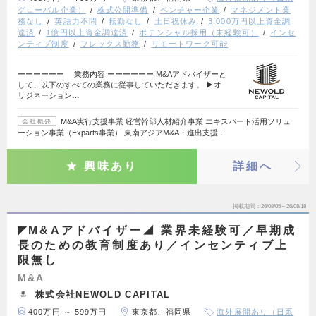
グローバル企業）
株式公開準備
ベンチャー企業
マネジメント業
務なし
英語力不問
転勤なし
土日祝休み
3,000万円以上資金調
達済
1億円以上資金調達済
ポテンシャル採用（未経験可）
インセ
ンティブ制度
フレックス勤務
リモートワーク可能
ーーーーーー 業務内容 ーーーーーー M&Aアドバイザーと
して、以下のすべての業務に従事していただきます。 ▶オ
リジネーション…
M&A実行支援事業 経営幹部人材紹介事業 エキスパート活用ソリュ
会社概要
ーション事業（Exparts事業） 東南アジアM&A・進出支援…
興味あり
詳細へ
掲載期間
26/08/05～26/08/18
◤M&Aアドバイザー◢ 業界未経験可／早期成
長のための教育制度あり／インセンティブ上
限無し
M&A
株式会社NEWOLD CAPITAL
400万円 ～ 599万円
東京都、福岡県
海外展開あり（日系