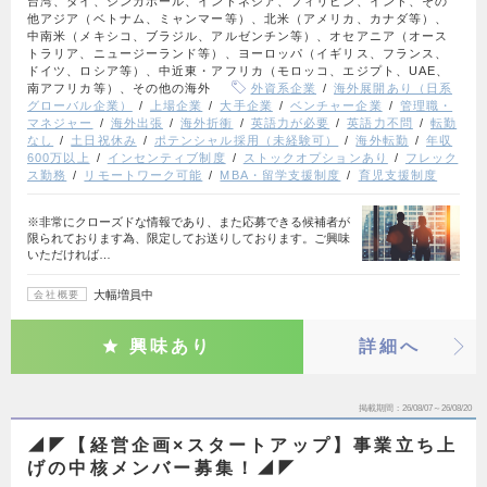
台湾、タイ、シンガポール、インドネシア、フィリピン、インド、その
他アジア（ベトナム、ミャンマー等）、北米（アメリカ、カナダ等）、
中南米（メキシコ、ブラジル、アルゼンチン等）、オセアニア（オース
トラリア、ニュージーランド等）、ヨーロッパ（イギリス、フランス、
ドイツ、ロシア等）、中近東・アフリカ（モロッコ、エジプト、UAE、
南アフリカ等）、その他の海外
外資系企業
海外展開あり（日系
グローバル企業）
上場企業
大手企業
ベンチャー企業
管理職・
マネジャー
海外出張
海外折衝
英語力が必要
英語力不問
転勤
なし
土日祝休み
ポテンシャル採用（未経験可）
海外転勤
年収
600万以上
インセンティブ制度
ストックオプションあり
フレック
ス勤務
リモートワーク可能
MBA・留学支援制度
育児支援制度
※非常にクローズドな情報であり、また応募できる候補者が
限られております為、限定してお送りしております。ご興味
いただければ…
大幅増員中
会社概要
興味あり
詳細へ
掲載期間
26/08/07～26/08/20
◢◤【経営企画×スタートアップ】事業立ち上
げの中核メンバー募集！◢◤