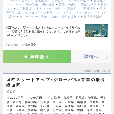
グローバル企業）
上場企業
大手企業
ベンチャー企業
管理職・
マネジャー
海外出張
海外折衝
英語力が必要
英語力不問
転勤
なし
土日祝休み
ポテンシャル採用（未経験可）
海外転勤
年収
600万以上
インセンティブ制度
ストックオプションあり
フレック
ス勤務
リモートワーク可能
MBA・留学支援制度
育児支援制度
限定求人のご案内 ※本求人は非常にクローズドな情報であ
り、応募できる候補者が限られております。 ご興味をお持
ちいただけました…
大幅増員中
会社概要
興味あり
詳細へ
掲載期間
26/08/07～26/08/20
◢◤スタートアップ×グローバル×営業の最高
峰◢◤
M&A
2000万円 ～ 4999万円
北海道、宮城県、群馬県、埼玉県、千葉
県、東京都、神奈川県、新潟県、富山県、石川県、山梨県、長野県、岐
阜県、静岡県、愛知県、京都府、大阪府、兵庫県、鳥取県、島根県、岡
山県、広島県、愛媛県、福岡県、熊本県、沖縄県、中国、韓国、香港、