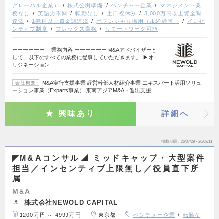
グローバル企業）
株式公開準備
ベンチャー企業
マネジメント業
務なし
英語力不問
転勤なし
土日祝休み
3,000万円以上資金調
達済
1億円以上資金調達済
ポテンシャル採用（未経験可）
インセ
ンティブ制度
フレックス勤務
リモートワーク可能
ーーーーーー 業務内容 ーーーーーー M&Aアドバイザーと
して、以下のすべての業務に従事していただきます。 ▶オ
リジネーション…
M&A実行支援事業 経営幹部人材紹介事業 エキスパート活用ソリュ
会社概要
ーション事業（Exparts事業） 東南アジアM&A・進出支援…
興味あり
詳細へ
掲載期間
26/07/29～26/08/11
◤M&Aコンサル◢ ミッドキャップ・大型案件
担当／インセンティブ上限無し／役員直下所
属
M&A
株式会社NEWOLD CAPITAL
1200万円 ～ 4999万円
東京都
ベンチャー企業
転勤な