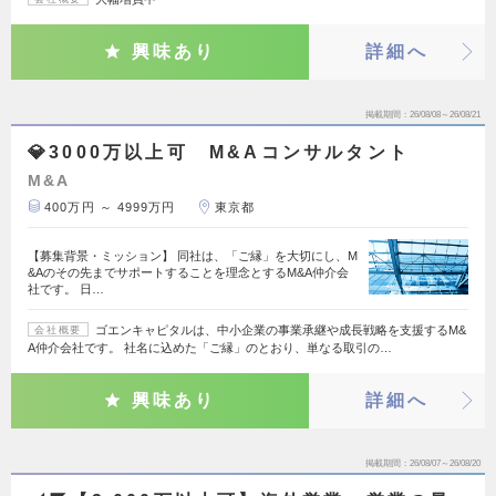
興味あり
詳細へ
掲載期間
26/08/08～26/08/21
💎3000万以上可 M&Aコンサルタント
M&A
400万円 ～ 4999万円
東京都
【募集背景・ミッション】 同社は、「ご縁」を大切にし、M
&Aのその先までサポートすることを理念とするM&A仲介会
社です。 日…
ゴエンキャピタルは、中小企業の事業承継や成長戦略を支援するM&
会社概要
A仲介会社です。 社名に込めた「ご縁」のとおり、単なる取引の…
興味あり
詳細へ
掲載期間
26/08/07～26/08/20