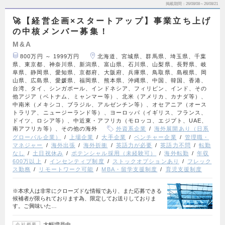
掲載期間
26/08/08～26/08/21
🚀【経営企画×スタートアップ】事業立ち上げ
の中核メンバー募集！
M&A
800万円 ～ 1999万円
北海道、宮城県、群馬県、埼玉県、千葉
県、東京都、神奈川県、新潟県、富山県、石川県、山梨県、長野県、岐
阜県、静岡県、愛知県、京都府、大阪府、兵庫県、鳥取県、島根県、岡
山県、広島県、愛媛県、福岡県、熊本県、沖縄県、中国、韓国、香港、
台湾、タイ、シンガポール、インドネシア、フィリピン、インド、その
他アジア（ベトナム、ミャンマー等）、北米（アメリカ、カナダ等）、
中南米（メキシコ、ブラジル、アルゼンチン等）、オセアニア（オース
トラリア、ニュージーランド等）、ヨーロッパ（イギリス、フランス、
ドイツ、ロシア等）、中近東・アフリカ（モロッコ、エジプト、UAE、
南アフリカ等）、その他の海外
外資系企業
海外展開あり（日系
グローバル企業）
上場企業
大手企業
ベンチャー企業
管理職・
マネジャー
海外出張
海外折衝
英語力が必要
英語力不問
転勤
なし
土日祝休み
ポテンシャル採用（未経験可）
海外転勤
年収
600万以上
インセンティブ制度
ストックオプションあり
フレック
ス勤務
リモートワーク可能
MBA・留学支援制度
育児支援制度
※本求人は非常にクローズドな情報であり、また応募できる
候補者が限られております為、限定してお送りしておりま
す。ご興味いた…
大幅増員中
会社概要