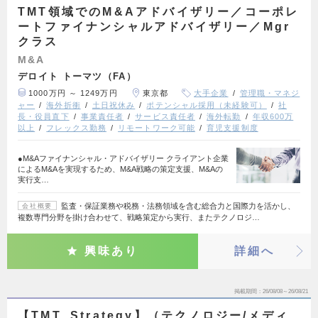
TMT領域でのM&Aアドバイザリー／コーポレ
ートファイナンシャルアドバイザリー／Mgr
クラス
M&A
デロイト トーマツ（FA）
1000万円 ～ 1249万円
東京都
大手企業
管理職・マネジ
ャー
海外折衝
土日祝休み
ポテンシャル採用（未経験可）
社
長・役員直下
事業責任者
サービス責任者
海外転勤
年収600万
以上
フレックス勤務
リモートワーク可能
育児支援制度
●M&Aファイナンシャル・アドバイザリー クライアント企業
によるM&Aを実現するため、M&A戦略の策定支援、M&Aの
実行支…
監査・保証業務や税務・法務領域を含む総合力と国際力を活かし、
会社概要
複数専門分野を掛け合わせて、戦略策定から実行、またテクノロジ…
興味あり
詳細へ
掲載期間
26/08/08～26/08/21
【TMT_Strategy】（テクノロジー/メディ