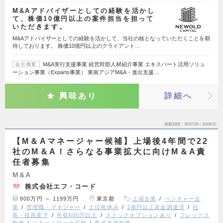
M&Aアドバイザーとしての経験を活かし
て、株価10億円以上の案件担当を担って
いただきます。
M&Aアドバイザーとしての経験を活かして、当社の核となっていただくことを期
待しております。 株価10億円以上のクライアント…
M&A実行支援事業 経営幹部人材紹介事業 エキスパート活用ソリュ
会社概要
ーション事業（Exparts事業） 東南アジアM&A・進出支援…
興味あり
詳細へ
掲載期間
26/07/28～26/08/10
【M＆Aマネージャー候補】上場後4年間で22
社のM＆A！さらなる事業拡大に向けM＆A責
任者募集
M&A
株式会社エフ・コード
800万円 ～ 1199万円
東京都
上場企業
ベンチャー企
業
管理職・マネジャー
土日祝休み
1億円以上資金調達済
社
長・役員直下
年収600万以上
ストックオプションあり
フレックス
勤務
リモートワーク可能
育児支援制度