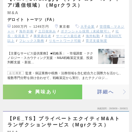
ア/通信領域）（Mgrクラス）
M&A
デロイト トーマツ（FA）
1000万円 ～ 1249万円
東京都
大手企業
管理職・マネジ
ャー
海外折衝
土日祝休み
ポテンシャル採用（未経験可）
社
長・役員直下
事業責任者
サービス責任者
海外転勤
年収600万
以上
フレックス勤務
リモートワーク可能
育児支援制度
【主要なサービス提供業務】 ■戦略系： ・市場調査 ・テク
ノロジー・スカウティング支援 ・M&A戦略策定支援、投資
判断支援 ・新規…
監査・保証業務や税務・法務領域を含む総合力と国際力を活かし、
会社概要
複数専門分野を掛け合わせて、戦略策定から実行、またテクノロジ…
興味あり
詳細へ
掲載期間
26/08/08～26/08/21
【PE_TS】プライベートエクイティM&Aト
ランザクションサービス（Mgrクラス）