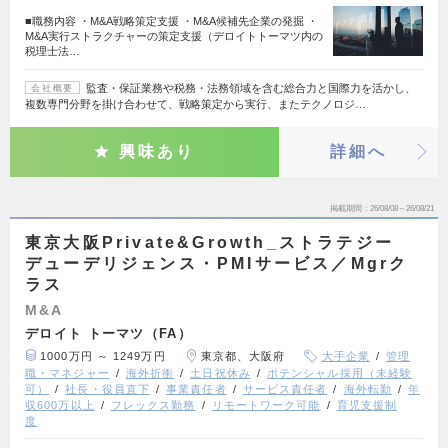
■職務内容 ・M&A戦略策定支援 ・M&A候補先企業の発掘 ・
M&A実行ストラクチャーの策定支援（デロイトトーマツ内の
税理士法…
監査・保証業務や税務・法務領域を含む総合力と国際力を活かし、
会社概要
複数専門分野を掛け合わせて、戦略策定から実行、またテクノロジ…
興味あり
詳細へ
掲載期間
26/08/08～26/08/21
東京大阪Private&Growth_ストラテジー
デューデリジェンス・PMIサービス／Mgrク
ラス
M&A
デロイト トーマツ（FA）
1000万円 ～ 1249万円
東京都、大阪府
大手企業
管理
職・マネジャー
海外折衝
土日祝休み
ポテンシャル採用（未経験
可）
社長・役員直下
事業責任者
サービス責任者
海外転勤
年
収600万以上
フレックス勤務
リモートワーク可能
育児支援制
度