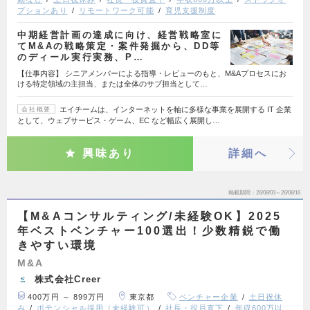
プションあり
リモートワーク可能
育児支援制度
中期経営計画の達成に向け、経営戦略室に
てM&Aの戦略策定・案件発掘から、DD等
のディール実行実務、P…
【仕事内容】 シニアメンバーによる指導・レビューのもと、M&Aプロセスにお
ける特定領域の主担当、または全体のサブ担当として…
エイチームは、インターネットを軸に多様な事業を展開する IT 企業
会社概要
として、ウェブサービス・ゲーム、EC など幅広く展開し…
興味あり
詳細へ
掲載期間
26/08/03～26/08/16
【M&Aコンサルティング/未経験OK】2025
年ベストベンチャー100選出！少数精鋭で働
きやすい環境
M&A
株式会社Creer
400万円 ～ 899万円
東京都
ベンチャー企業
土日祝休
み
ポテンシャル採用（未経験可）
社長・役員直下
年収600万以