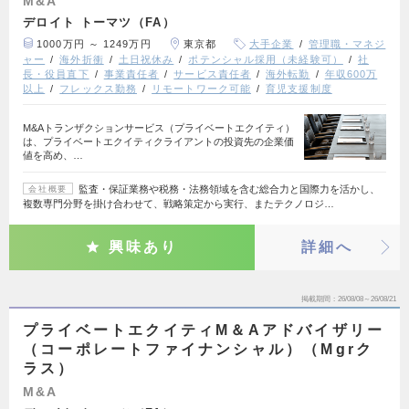
M&A
デロイト トーマツ（FA）
1000万円 ～ 1249万円
東京都
大手企業
管理職・マネジ
ャー
海外折衝
土日祝休み
ポテンシャル採用（未経験可）
社
長・役員直下
事業責任者
サービス責任者
海外転勤
年収600万
以上
フレックス勤務
リモートワーク可能
育児支援制度
M&Aトランザクションサービス（プライベートエクイティ）
は、プライベートエクイティクライアントの投資先の企業価
値を高め、…
監査・保証業務や税務・法務領域を含む総合力と国際力を活かし、
会社概要
複数専門分野を掛け合わせて、戦略策定から実行、またテクノロジ…
興味あり
詳細へ
掲載期間
26/08/08～26/08/21
プライベートエクイティM＆Aアドバイザリー
（コーポレートファイナンシャル）（Mgrク
ラス）
M&A