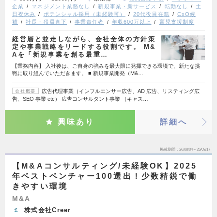
企業
マネジメント業務なし
新規事業・新サービス
転勤なし
土
日祝休み
ポテンシャル採用（未経験可）
20代役員在籍
CxO候
補
社長・役員直下
事業責任者
年収600万以上
育児支援制度
経営層と並走しながら、会社全体の方針策
定や事業戦略をリードする役割です。 M&
Aを「新規事業を創る最重…
【業務内容】 入社後は、ご自身の強みを最大限に発揮できる環境で、新たな挑
戦に取り組んでいただきます。 ■ 新規事業開発（M&…
広告代理事業（インフルエンサー広告、AD 広告、リスティング広
会社概要
告、SEO 事業 etc） 広告コンサルタント事業 （キャス…
興味あり
詳細へ
掲載期間
26/08/04～26/08/17
【M&Aコンサルティング/未経験OK】2025
年ベストベンチャー100選出！少数精鋭で働
きやすい環境
M&A
株式会社Creer