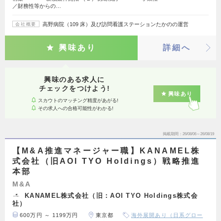
／財務性等からの…
高野病院（109 床）及び訪問看護ステーションたかのの運営
会社概要
興味あり
詳細へ
興味のある求人に
チェックをつけよう!
興味あり
スカウトのマッチング精度があがる!
その求人への合格可能性がわかる!
掲載期間
26/08/06～26/08/19
【M&A推進マネージャー職】KANAMEL株
式会社（旧AOI TYO Holdings）戦略推進
本部
M&A
KANAMEL株式会社（旧：AOI TYO Holdings株式会
社）
600万円 ～ 1199万円
東京都
海外展開あり（日系グロー