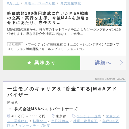
0万以上
リモートワーク可能
育児支援制度
時価総額100億円達成に向けたM&A戦略
の立案・実行を主導。今後M&Aを加速さ
せるにあたり、専任のリ…
M&A戦略の立案から、持ち前のネットワークを活かしたソーシングをメインにお
任せします。単なる仲介会社頼みではなく、ご自身…
・マーケティング戦略立案 コミュニケーションデザイン/ 広告・プ
会社概要
ロモーション戦略開発 / セールスプロモーション / コン…
興味あり
詳細へ
掲載期間
26/07/30～26/08/12
一生モノのキャリアを"貯金"する|M&Aアド
バイザー
M&A
株式会社M&Aベストパートナーズ
400万円 ～ 9999万円
東京都
ベンチャー企業
マネジメ
ント業務なし
転勤なし
土日祝休み
社長・役員直下
年収600万
以上
インセンティブ制度