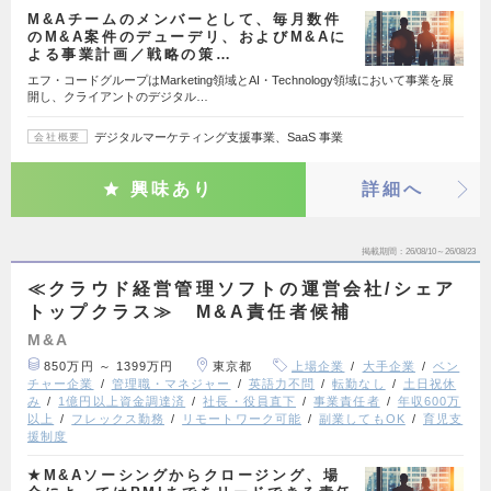
M&Aチームのメンバーとして、毎月数件
のM&A案件のデューデリ、およびM&Aに
よる事業計画／戦略の策…
エフ・コードグループはMarketing領域とAI・Technology領域において事業を展
開し、クライアントのデジタル…
デジタルマーケティング支援事業、SaaS 事業
会社概要
興味あり
詳細へ
掲載期間
26/08/10～26/08/23
≪クラウド経営管理ソフトの運営会社/シェア
トップクラス≫ M&A責任者候補
M&A
850万円 ～ 1399万円
東京都
上場企業
大手企業
ベン
チャー企業
管理職・マネジャー
英語力不問
転勤なし
土日祝休
み
1億円以上資金調達済
社長・役員直下
事業責任者
年収600万
以上
フレックス勤務
リモートワーク可能
副業してもOK
育児支
援制度
★M&Aソーシングからクロージング、場