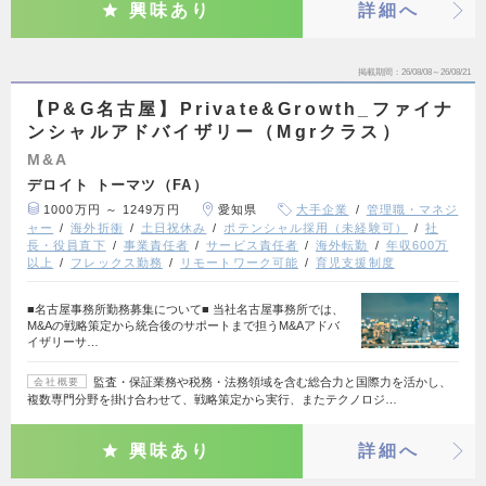
興味あり
詳細へ
掲載期間
26/08/08～26/08/21
【P&G名古屋】Private&Growth_ファイナ
ンシャルアドバイザリー（Mgrクラス）
M&A
デロイト トーマツ（FA）
1000万円 ～ 1249万円
愛知県
大手企業
管理職・マネジ
ャー
海外折衝
土日祝休み
ポテンシャル採用（未経験可）
社
長・役員直下
事業責任者
サービス責任者
海外転勤
年収600万
以上
フレックス勤務
リモートワーク可能
育児支援制度
■名古屋事務所勤務募集について■ 当社名古屋事務所では、
M&Aの戦略策定から統合後のサポートまで担うM&Aアドバ
イザリーサ…
監査・保証業務や税務・法務領域を含む総合力と国際力を活かし、
会社概要
複数専門分野を掛け合わせて、戦略策定から実行、またテクノロジ…
興味あり
詳細へ