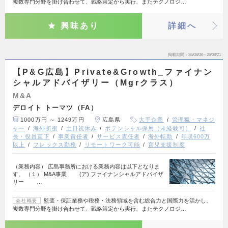
複数専門分野を掛け合わせて、戦略策定から実行、またテクノロジ…
興味あり
詳細へ
掲載期間
26/08/08～26/08/21
【P&G広島】Private&Growth_ファイナン
シャルアドバイザリー（Mgrクラス）
M&A
デロイト トーマツ（FA）
1000万円 ～ 1249万円
広島県
大手企業
管理職・マネジ
ャー
海外折衝
土日祝休み
ポテンシャル採用（未経験可）
社
長・役員直下
事業責任者
サービス責任者
海外転勤
年収600万
以上
フレックス勤務
リモートワーク可能
育児支援制度
（業務内容） 広島事務所における業務内容は以下となりま
す。 （１） M&A事業 (ア) ファイナンシャルアドバイザ
リー …
監査・保証業務や税務・法務領域を含む総合力と国際力を活かし、
会社概要
複数専門分野を掛け合わせて、戦略策定から実行、またテクノロジ…