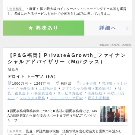
・概要： 国内最大級のインターネットショッピングモール等を運営
会社概要
し、多岐にわたるサービスを自社で企画運営し成功に導いておりま…
興味あり
詳細へ
掲載期間
26/08/08～26/08/21
【P&G福岡】Private&Growth_ファイナン
シャルアドバイザリー（Mgrクラス）
M&A
デロイト トーマツ（FA）
1000万円 ～ 1249万円
福岡県
大手企業
管理職・マネジ
ャー
海外折衝
土日祝休み
ポテンシャル採用（未経験可）
社
長・役員直下
事業責任者
サービス責任者
海外転勤
年収600万
以上
フレックス勤務
リモートワーク可能
育児支援制度
■福岡事務所勤務募集について■ 当社の福岡事務所では、M&
Aの戦略策定から統合後のサポートまで担うM&Aアドバイザ
リーサー…
監査・保証業務や税務・法務領域を含む総合力と国際力を活かし、
会社概要