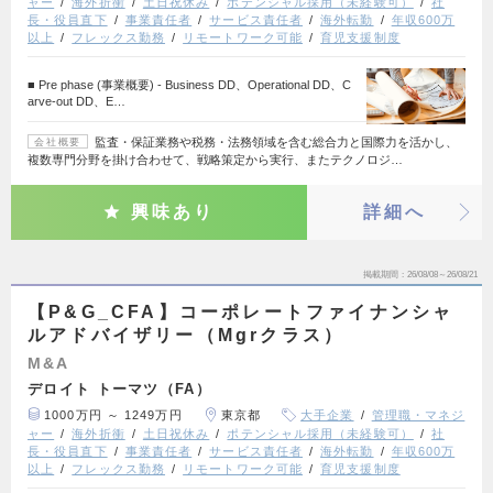
ャー
海外折衝
土日祝休み
ポテンシャル採用（未経験可）
社
長・役員直下
事業責任者
サービス責任者
海外転勤
年収600万
以上
フレックス勤務
リモートワーク可能
育児支援制度
■ Pre phase (事業概要) - Business DD、Operational DD、C
arve-out DD、E…
監査・保証業務や税務・法務領域を含む総合力と国際力を活かし、
会社概要
複数専門分野を掛け合わせて、戦略策定から実行、またテクノロジ…
興味あり
詳細へ
掲載期間
26/08/08～26/08/21
【P&G_CFA】コーポレートファイナンシャ
ルアドバイザリー（Mgrクラス）
M&A
デロイト トーマツ（FA）
1000万円 ～ 1249万円
東京都
大手企業
管理職・マネジ
ャー
海外折衝
土日祝休み
ポテンシャル採用（未経験可）
社
長・役員直下
事業責任者
サービス責任者
海外転勤
年収600万
以上
フレックス勤務
リモートワーク可能
育児支援制度