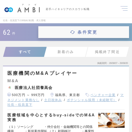
若手ハイキャリアのスカウト転職
社長・役員直下のM&Aの転職・求人情報
62
条件変更
件
すべて
新着のみ
掲載終了間近
掲載期間
26/08/07～26/08/20
医療機関のM&Aプレイヤー
M&A
医療法人社団養高会
500万円 ～ 999万円
福島県、東京都
ベンチャー企業
マ
ネジメント業務なし
土日祝休み
ポテンシャル採用（未経験可）
社長・役員直下
医療領域を中心とするbuy-sideでのM&A
実務
（１）ソーシング ・仲介会社・金融機関等との関係
構築 ・新規案件開拓 （２）初期検討 ・事業性