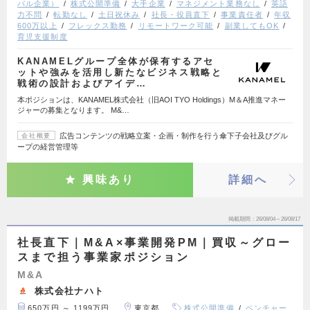
バル企業）
株式公開準備
大手企業
マネジメント業務なし
英語
力不問
転勤なし
土日祝休み
社長・役員直下
事業責任者
年収
600万以上
フレックス勤務
リモートワーク可能
副業してもOK
育児支援制度
KANAMELグループ全体が保有するアセ
ットや強みを活用し新たなビジネス戦略と
戦術の設計およびアイデ…
本ポジションは、KANAMEL株式会社（旧AOI TYO Holdings）M＆A推進マネー
ジャーの募集となります。 M&…
広告コンテンツの戦略立案・企画・制作を行う傘下子会社及びグル
会社概要
ープの経営管理等
興味あり
詳細へ
掲載期間
26/08/04～26/08/17
社長直下｜M&A×事業開発PM｜買収～グロー
スまで担う事業家ポジション
M&A
株式会社ナハト
650万円 ～ 1199万円
東京都
株式公開準備
ベンチャー