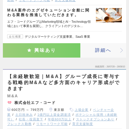
M&A案件のエグゼキューション全般に関
わる業務を推進していただきます。
エフ・コードグループはMarketing領域とAI・Technology領
域において事業を展開し、クライアントのデジタル…
デジタルマーケティング支援事業、SaaS 事業
会社概要
興味あり
詳細へ
掲載期間
26/07/28～26/08/10
【未経験歓迎｜M&A】グループ成長に寄与す
る戦略的M&Aなど多方面のキャリア形成がで
きます
M&A
株式会社エフ・コード
600万円 ～ 799万円
東京都
上場企業
ベンチャー企
業
土日祝休み
1億円以上資金調達済
ポテンシャル採用（未経験
可）
社長・役員直下
年収600万以上
ストックオプションあり
フレックス勤務
リモートワーク可能
育児支援制度