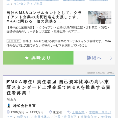
上
インセンティブ制度
当社のM&Aコンサルタントとして、クラ
イアント企業の成長戦略を支援します。
M&Aに関わる一連の業務を…
【具体的な業務内容】 ・クライアント企業のM&A戦略立案・方針策定 ・買収・
提携候補先のリサーチおよび選定 ・候補企業へのアプ…
当社は、M&Aにおける買手企業のコンサルティング会社です。 M&A
会社概要
仲介会社では支援できない領域のサービスを展開していること…
興味あり
詳細へ
掲載期間
26/07/30～26/08/12
◤M&A専任/ 責任者◢ 自己資本比率の高い東
証スタンダード上場企業でM＆Aを推進する責
任者募集！
M&A
株式会社日宣
1200万円 ～ 1499万円
東京都
上場企業
管理職・マネジ
ャー
転勤なし
土日祝休み
社長・役員直下
事業責任者
年収60