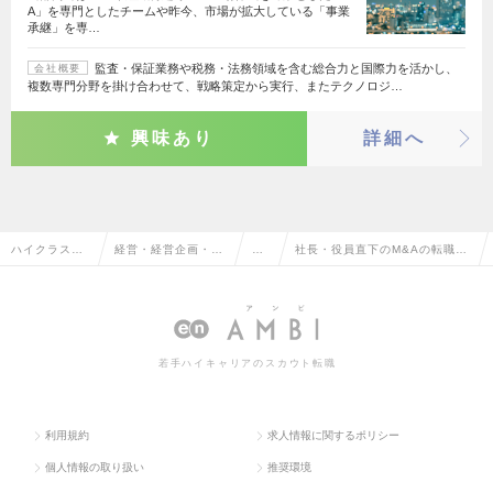
A」を専門としたチームや昨今、市場が拡大している「事業
承継」を専…
監査・保証業務や税務・法務領域を含む総合力と国際力を活かし、
会社概要
複数専門分野を掛け合わせて、戦略策定から実行、またテクノロジ…
興味あり
詳細へ
ハイクラス求
経営・経営企画・事
M&
社長・役員直下のM&Aの転職・
人TOP
業企画系
A
求人情報一覧
若手ハイキャリアのスカウト転職
利用規約
求人情報に関するポリシー
個人情報の取り扱い
推奨環境