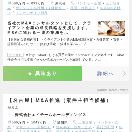
500万円 ～ 899万円
東京都
ベンチャー企業
土日祝休
み
ポテンシャル採用（未経験可）
社長・役員直下
年収600万以
上
インセンティブ制度
当社のM&Aコンサルタントとして、クラ
イアント企業の成長戦略を支援します。
M&Aに関わる一連の業務を…
【具体的な業務内容】 ・クライアント企業のM&A戦略立案・方針策定 ・買収・
提携候補先のリサーチおよび選定 ・候補企業へのアプ…
当社は、M&Aにおける買手企業のコンサルティング会社です。 M&A
会社概要
仲介会社では支援できない領域のサービスを展開していること…
興味あり
詳細へ
掲載期間
26/08/03～26/08/16
【名古屋】M&A推進（案件主担当候補）
M&A
株式会社エイチームホールディングス
600万円 ～ 1049万円
愛知県
上場企業
ベンチャー企
業
マネジメント業務なし
新規事業・新サービス
英語力不問
転
勤なし
土日祝休み
社長・役員直下
年収600万以上
ストックオ