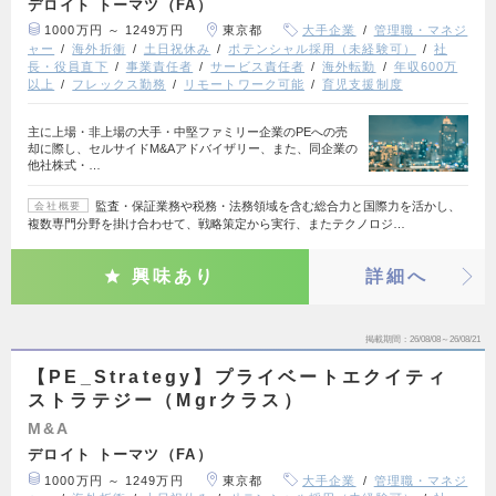
デロイト トーマツ（FA）
1000万円 ～ 1249万円
東京都
大手企業
管理職・マネジ
ャー
海外折衝
土日祝休み
ポテンシャル採用（未経験可）
社
長・役員直下
事業責任者
サービス責任者
海外転勤
年収600万
以上
フレックス勤務
リモートワーク可能
育児支援制度
主に上場・非上場の大手・中堅ファミリー企業のPEへの売
却に際し、セルサイドM&Aアドバイザリー、また、同企業の
他社株式・…
監査・保証業務や税務・法務領域を含む総合力と国際力を活かし、
会社概要
複数専門分野を掛け合わせて、戦略策定から実行、またテクノロジ…
興味あり
詳細へ
掲載期間
26/08/08～26/08/21
【PE_Strategy】プライベートエクイティ
ストラテジー（Mgrクラス）
M&A
デロイト トーマツ（FA）
1000万円 ～ 1249万円
東京都
大手企業
管理職・マネジ