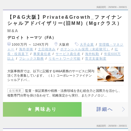
掲載期間
26/08/08～26/08/21
【P&G大阪】Private&Growth_ファイナン
シャルアドバイザリー(旧MM)（Mgrクラス）
M&A
デロイト トーマツ（FA）
1000万円 ～ 1249万円
大阪府
大手企業
管理職・マネジ
ャー
海外折衝
土日祝休み
ポテンシャル採用（未経験可）
社
長・役員直下
事業責任者
サービス責任者
海外転勤
年収600万
以上
フレックス勤務
リモートワーク可能
育児支援制度
大阪事務所では、以下に記載するM&A業務のサービスに関与
頂く方を募集しています。 （１）コーポレートファイナン
シャルアドバ…
監査・保証業務や税務・法務領域を含む総合力と国際力を活かし、
会社概要
複数専門分野を掛け合わせて、戦略策定から実行、またテクノロジ…
興味あり
詳細へ
掲載期間
26/08/08～26/08/21