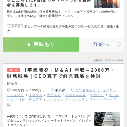
合によってはPMIまでをリードできる責任
者を募集します。
国内SaaS市場の成熟に伴う業界再編や、ソフトウェアと役務提供の融合が進む
中で、 当社はM&Aを「経営の最重要オプション」…
新しいデータ経営の在り方を生み出すDXサービスの企画・開発・販
会社概要
売
興味あり
詳細へ
掲載期間
26/08/10～26/08/23
【事業開発・M＆A】年収～2000万・
NEW
財務戦略｜CEO直下で経営戦略を検討
M&A
500万円 ～ 1999万円
東京都
海外展開あり（日系グロー
バル企業）
上場企業
大手企業
英語力が必要
転勤なし
土日祝
休み
社長・役員直下
ストックオプションあり
リモートワーク可
能
■事業について 国内外において、Eコマース、トラベル、デ
ジタルコンテンツなどのインターネットサービス、クレジッ
トカードをは…