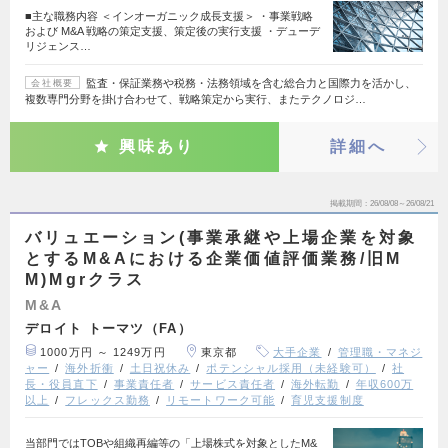
■主な職務内容 ＜インオーガニック成⾧支援＞ ・事業戦略
および M&A 戦略の策定支援、策定後の実行支援 ・デューデ
リジェンス…
監査・保証業務や税務・法務領域を含む総合力と国際力を活かし、
会社概要
複数専門分野を掛け合わせて、戦略策定から実行、またテクノロジ…
興味あり
詳細へ
掲載期間
26/08/08～26/08/21
バリュエーション(事業承継や上場企業を対象
とするM&Aにおける企業価値評価業務/旧M
M)Mgrクラス
M&A
デロイト トーマツ（FA）
1000万円 ～ 1249万円
東京都
大手企業
管理職・マネジ
ャー
海外折衝
土日祝休み
ポテンシャル採用（未経験可）
社
長・役員直下
事業責任者
サービス責任者
海外転勤
年収600万
以上
フレックス勤務
リモートワーク可能
育児支援制度
当部門ではTOBや組織再編等の「上場株式を対象としたM&