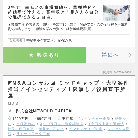
3年で一生モノの市場価値を。業種特化×
超効率で叶える、高年収と「働き方を自分
で選択できる」自由。
▼業務内容 経営者の「想い」を次世代へ繋ぐ、M&Aプロセスの全行程を一気通
貫で担当します。 譲渡企業への資本・経営戦略提案 買…
中堅中小企業におけるM&A仲介
会社概要
興味あり
詳細へ
掲載期間
26/07/29～26/08/11
◤M&Aコンサル◢ ミッドキャップ・大型案件
担当／インセンティブ上限無し／役員直下所
属
M&A
株式会社NEWOLD CAPITAL
1200万円 ～ 4999万円
東京都
ベンチャー企業
転勤な
し
土日祝休み
3,000万円以上資金調達済
1億円以上資金調達済
社長・役員直下
年収600万以上
インセンティブ制度
フレックス勤
務
リモートワーク可能