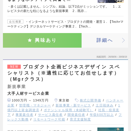
・多くは記載しません、シンプル、結論、以下2点がミッションです。 1．エ
レビスタの新たな柱になるような新規事業 2．既存…
・インターネットサービス・プロダクトの開発・運営 1．【Tech×マ
会社概要
ーケティング】デジタルマーケティング事業 2．【Tech…
興味あり
詳細へ
掲載期間
26/08/06～26/08/19
プロダクト企画ビジネスデザイン スペ
NEW
シャリスト（※適性に応じてお任せします）
（Mgrクラス）
新規事業
大手人材サービス企業
1000万円 ～ 1349万円
東京都
株式公開準備
ベンチャー
企業
管理職・マネジャー
新規事業・新サービス
土日祝休み
1
億円以上資金調達済
ポテンシャル採用（未経験可）
社長・役員直
下
事業責任者
サービス責任者
開発責任者
年収600万以上
フ
レックス勤務
リモートワーク可能
育児支援制度