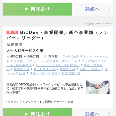
興味あり
詳細へ
掲載期間
26/08/06～26/08/19
BizDev・事業開発／新卒事業部（メン
NEW
バー～リーダー）
新規事業
大手人材サービス企業
650万円 ～ 849万円
東京都
株式公開準備
ベンチャー企
業
管理職・マネジャー
新規事業・新サービス
土日祝休み
1億
円以上資金調達済
ポテンシャル採用（未経験可）
社長・役員直
下
事業責任者
サービス責任者
開発責任者
年収600万以上
フ
レックス勤務
リモートワーク可能
育児支援制度
業務内容 OB/OG訪問ネットワークサービスの事業開発とし
て、経営方針や事業戦略を具体的な施策に落とし込み、新卒
採用市場に…
インターネットを活用したサービス事業
会社概要
興味あり
詳細へ