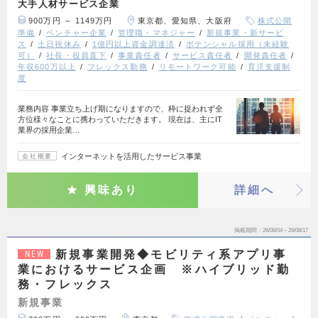
大手人材サービス企業
900万円 ～ 1149万円
東京都、愛知県、大阪府
株式公開
準備
ベンチャー企業
管理職・マネジャー
新規事業・新サービ
ス
土日祝休み
1億円以上資金調達済
ポテンシャル採用（未経験
可）
社長・役員直下
事業責任者
サービス責任者
開発責任者
年収600万以上
フレックス勤務
リモートワーク可能
育児支援制
度
業務内容 事業立ち上げ期になりますので、枠に捉われず全
方位様々なことに携わっていただきます。 現在は、主にIT
業界の採用企業…
インターネットを活用したサービス事業
会社概要
興味あり
詳細へ
掲載期間
26/08/04～26/08/17
新規事業開発◆モビリティ系アプリ事
NEW
業におけるサービス企画 ※ハイブリッド勤
務・フレックス
新規事業