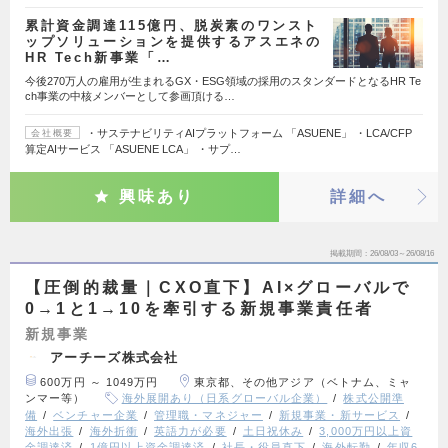
累計資金調達115億円、脱炭素のワンスト
ップソリューションを提供するアスエネの
HR Tech新事業「…
今後270万人の雇用が生まれるGX・ESG領域の採用のスタンダードとなるHR Te
ch事業の中核メンバーとして参画頂ける…
・サステナビリティAIプラットフォーム 「ASUENE」 ・LCA/CFP
会社概要
算定AIサービス 「ASUENE LCA」 ・サプ…
興味あり
詳細へ
掲載期間
26/08/03～26/08/16
【圧倒的裁量｜CXO直下】AI×グローバルで
0→1と1→10を牽引する新規事業責任者
新規事業
アーチーズ株式会社
600万円 ～ 1049万円
東京都、その他アジア（ベトナム、ミャ
ンマー等）
海外展開あり（日系グローバル企業）
株式公開準
備
ベンチャー企業
管理職・マネジャー
新規事業・新サービス
海外出張
海外折衝
英語力が必要
土日祝休み
3,000万円以上資
金調達済
1億円以上資金調達済
社長・役員直下
海外転勤
年収6