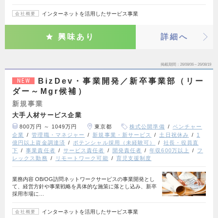
インターネットを活用したサービス事業
会社概要
興味あり
詳細へ
掲載期間
26/08/06～26/08/19
BizDev・事業開発／新卒事業部（リー
NEW
ダー～Mgr候補）
新規事業
大手人材サービス企業
800万円 ～ 1049万円
東京都
株式公開準備
ベンチャー
企業
管理職・マネジャー
新規事業・新サービス
土日祝休み
1
億円以上資金調達済
ポテンシャル採用（未経験可）
社長・役員直
下
事業責任者
サービス責任者
開発責任者
年収600万以上
フ
レックス勤務
リモートワーク可能
育児支援制度
業務内容 OB/OG訪問ネットワークサービスの事業開発とし
て、経営方針や事業戦略を具体的な施策に落とし込み、新卒
採用市場に…
インターネットを活用したサービス事業
会社概要