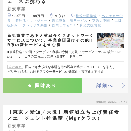
ェーズに携わる
新規事業
500万円 ～ 799万円
東京都
株式公開準備
ベンチャー企
業
管理職・マネジャー
新規事業・新サービス
英語力不問
土日
祝休み
フレックス勤務
副業してもOK
育児支援制度
新規事業である人材紹介やスポットワーク
サービスについて、事業企画及びその他H
R系の新サービスを含む複…
■事業戦略・企画 ・ターゲット市場の分析・定義 ・サービスモデルの設計・KPI
設計 ・サービスの立ち上げに伴う全体ロードマップ…
国内でも大規模な市場を持つ既存産業にテクノロジーを導入し、モ
会社概要
ビリティ領域におけるアフターサービスの効率化・高度化を支援す…
興味あり
詳細へ
掲載期間
26/08/04～26/08/17
【東京／愛知／大阪】新領域立ち上げ責任者
／エージェント推進室（Mgrクラス）
新規事業