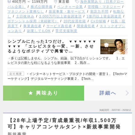
400万円 ～ 1199万円
東京都
海外展開あり（日系グロー
バル企業）
株式公開準備
ベンチャー企業
管理職・マネジャー
マネジメント業務なし
新規事業・新サービス
英語力不問
転勤な
し
土日祝休み
3,000万円以上資金調達済
1億円以上資金調達済
ポテンシャル採用（未経験可）
20代役員在籍
CxO候補
社長・役
員直下
事業責任者
サービス責任者
開発責任者
ストックオプシ
ョンあり
副業してもOK
育児支援制度
シンプルにたった1つだけ。 ▼▼▼▼▼▼
▼▼▼ 「エレビスタを一変、一新、させ
るようなポジティブで興奮で…
・多くは記載しません、シンプル、結論、以下2点がミッションです。 1．エ
レビスタの新たな柱になるような新規事業 2．既存…
・インターネットサービス・プロダクトの開発・運営 1．【Tech×マ
会社概要
ーケティング】デジタルマーケティング事業 2．【Tech…
興味あり
詳細へ
掲載期間
26/07/30～26/08/12
【28年上場予定/育成最重視/年収1,500万
可】キャリアコンサルタント×新規事業開発
新規事業