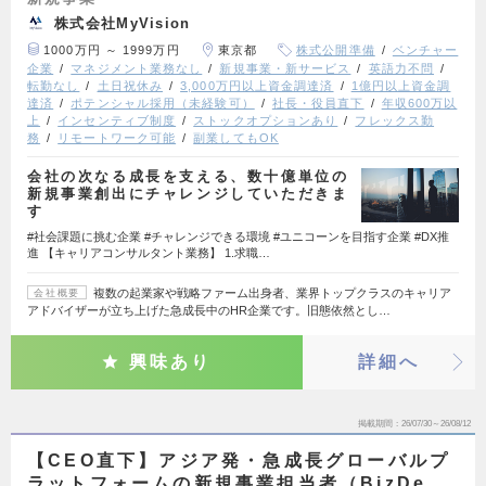
株式会社MyVision
1000万円 ～ 1999万円
東京都
株式公開準備
ベンチャー
企業
マネジメント業務なし
新規事業・新サービス
英語力不問
転勤なし
土日祝休み
3,000万円以上資金調達済
1億円以上資金調
達済
ポテンシャル採用（未経験可）
社長・役員直下
年収600万以
上
インセンティブ制度
ストックオプションあり
フレックス勤
務
リモートワーク可能
副業してもOK
会社の次なる成長を支える、数十億単位の
新規事業創出にチャレンジしていただきま
す
#社会課題に挑む企業 #チャレンジできる環境 #ユニコーンを目指す企業 #DX推
進 【キャリアコンサルタント業務】 1.求職…
複数の起業家や戦略ファーム出身者、業界トップクラスのキャリア
会社概要
アドバイザーが立ち上げた急成長中のHR企業です。旧態依然とし…
興味あり
詳細へ
掲載期間
26/07/30～26/08/12
【CEO直下】アジア発・急成長グローバルプ
ラットフォームの新規事業担当者（BizDe