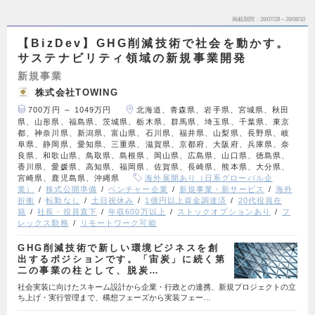
掲載期間
26/07/28～26/08/10
【BizDev】GHG削減技術で社会を動かす。
サステナビリティ領域の新規事業開発
新規事業
株式会社TOWING
700万円 ～ 1049万円
北海道、青森県、岩手県、宮城県、秋田
県、山形県、福島県、茨城県、栃木県、群馬県、埼玉県、千葉県、東京
都、神奈川県、新潟県、富山県、石川県、福井県、山梨県、長野県、岐
阜県、静岡県、愛知県、三重県、滋賀県、京都府、大阪府、兵庫県、奈
良県、和歌山県、鳥取県、島根県、岡山県、広島県、山口県、徳島県、
香川県、愛媛県、高知県、福岡県、佐賀県、長崎県、熊本県、大分県、
宮崎県、鹿児島県、沖縄県
海外展開あり（日系グローバル企
業）
株式公開準備
ベンチャー企業
新規事業・新サービス
海外
折衝
転勤なし
土日祝休み
1億円以上資金調達済
20代役員在
籍
社長・役員直下
年収600万以上
ストックオプションあり
フ
レックス勤務
リモートワーク可能
GHG削減技術で新しい環境ビジネスを創
出するポジションです。「宙炭」に続く第
二の事業の柱として、脱炭…
社会実装に向けたスキーム設計から企業・行政との連携、新規プロジェクトの立
ち上げ・実行管理まで、構想フェーズから実装フェー…