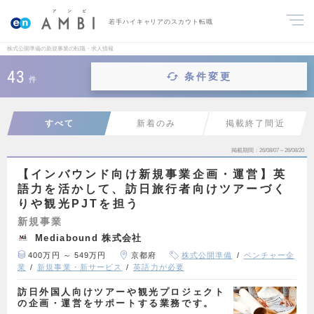
若手ハイキャリアのスカウト転職
株式公開準備の新規事業の転職・求人情報
43
条件変更
件
すべて
新着のみ
掲載終了間近
掲載期間
26/08/07～26/08/20
【インバウンド向け新規事業企画・運営】英
語力を活かして、訪日旅行者向けツアーづく
りや観光PJTを担う
新規事業
Mediabound 株式会社
400万円 ～ 549万円
京都府
株式公開準備
ベンチャー企
業
新規事業・新サービス
英語力が必要
訪日外国人向けツアーや観光プロジェクト
の企画・運営をサポートする業務です。