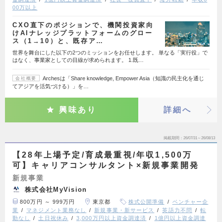
00万以上
CXO直下のポジションで、機関投資家向
けAIナレッジプラットフォームのグロー
ス（1→10）と、既存ア…
世界を舞台にした以下の2つのミッションをお任せします。 単なる「実行役」で
はなく、事業家としての目線が求められます。 1.既…
Archesは「Share knowledge, Empower Asia（知識の民主化を通じ
会社概要
てアジアを活気づける）」を…
興味あり
詳細へ
掲載期間
26/07/31～26/08/13
【28年上場予定/育成最重視/年収1,500万
可】キャリアコンサルタント×新規事業開発
新規事業
株式会社MyVision
800万円 ～ 999万円
東京都
株式公開準備
ベンチャー企
業
マネジメント業務なし
新規事業・新サービス
英語力不問
転
勤なし
土日祝休み
3,000万円以上資金調達済
1億円以上資金調達