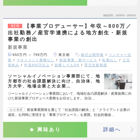
掲載期間
26/08/05～26/08/18
【事業プロデューサー】年収～800万／
NEW
出社勤務／産官学連携による地方創生・新規
事業の創出
新規事業
650万円 ～ 799万円
東京都
株式公開準備
ベンチャー企
業
マネジメント業務なし
新規事業・新サービス
転勤なし
土日
祝休み
年収600万以上
副業してもOK
育児支援制度
ソーシャルイノベーション事業部にて、地
方都市の社会課題解決に向け、自治体、地
方大学、地場企業と大企業…
ソーシャルイノベーション事業部において、地域社会の課題解決・産業振興に向
けた新規事業プロデュース業務をお任せします。 自治…
新規事業開発を通じて「社会課題の解決」と「クライアント企業の
会社概要
成長」を同時に実現する「事業プロデュース」を展開。社会的価値…
興味あり
詳細へ