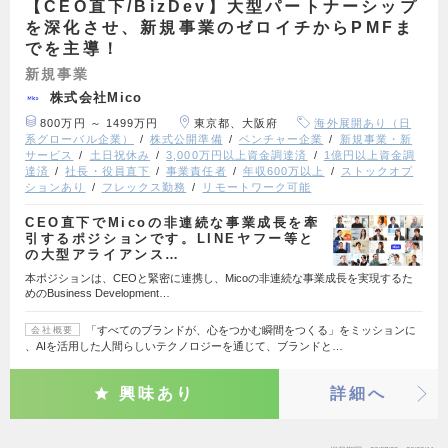
【CEO直下/BizDev】大型パートナーシップ
を深化させ、新規事業のゼロイチからPMFま
でを主導！
新規事業
株式会社Mico
800万円 ～ 1499万円
東京都、大阪府
海外展開あり（日
系グローバル企業）
株式公開準備
ベンチャー企業
新規事業・新
サービス
土日祝休み
3,000万円以上資金調達済
1億円以上資金調
達済
社長・役員直下
事業責任者
年収600万以上
ストックオプ
ションあり
フレックス勤務
リモートワーク可能
CEO直下でMicoの非連続な事業成長を牽
引するポジションです。LINEヤフー等と
の大型アライアンス…
本ポジションは、CEOと緊密に連携し、Micoの非連続な事業成長を実現するた
めのBusiness Development…
「すべてのブランドが、心をつかむ瞬間をつくる」をミッションに
会社概要
、AIを活用した人間らしいテクノロジーを通じて、ブランドと…
興味あり
詳細へ