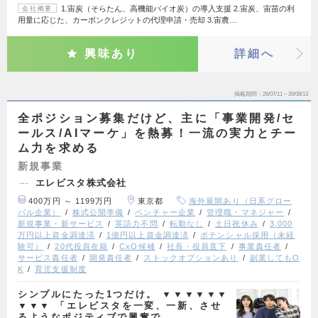
1.宙炭（そらたん、高機能バイオ炭）の導入支援 2.宙炭、宙苗の利
会社概要
用量に応じた、カーボンクレジットの代理申請・売却 3.宙農…
興味あり
詳細へ
掲載期間
26/07/11～26/08/13
全ポジション募集だけど、主に「事業開発/セ
ールス/AIマーケ」を熱募！一流の実力とチー
ム力を求める
新規事業
エレビスタ株式会社
400万円 ～ 1199万円
東京都
海外展開あり（日系グロー
バル企業）
株式公開準備
ベンチャー企業
管理職・マネジャー
新規事業・新サービス
英語力不問
転勤なし
土日祝休み
3,000
万円以上資金調達済
1億円以上資金調達済
ポテンシャル採用（未経
験可）
20代役員在籍
CxO候補
社長・役員直下
事業責任者
サービス責任者
開発責任者
ストックオプションあり
副業してもO
K
育児支援制度
シンプルにたった1つだけ。 ▼▼▼▼▼▼
▼▼▼ 「エレビスタを一変、一新、させ
るようなポジティブで興奮で…