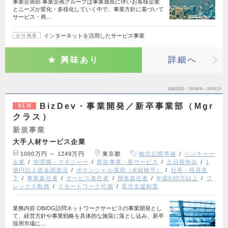
事業企画部 事業企画グループは事業成長に伴いお客様企業
とニーズが変化・多様化していく中で、事業方針に基づいて
サービス・商…
インターネットを活用したサービス事業
会社概要
興味あり
詳細へ
掲載期間
26/08/06～26/08/19
BizDev・事業開発／新卒事業部（Mgr
NEW
クラス）
新規事業
大手人材サービス企業
1000万円 ～ 1249万円
東京都
株式公開準備
ベンチャー
企業
管理職・マネジャー
新規事業・新サービス
土日祝休み
1
億円以上資金調達済
ポテンシャル採用（未経験可）
社長・役員直
下
事業責任者
サービス責任者
開発責任者
年収600万以上
フ
レックス勤務
リモートワーク可能
育児支援制度
業務内容 OB/OG訪問ネットワークサービスの事業開発とし
て、経営方針や事業戦略を具体的な施策に落とし込み、新卒
採用市場に…