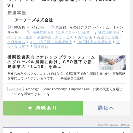
v）
新規事業
アーチーズ株式会社
400万円 ～ 749万円
東京都、その他アジア（ベトナム、ミャン
マー等）
海外展開あり（日系グローバル企業）
株式公開準備
ベンチャー企業
新規事業・新サービス
海外折衝
英語力が必要
土日祝休み
3,000万円以上資金調達済
1億円以上資金調達済
社
長・役員直下
海外転勤
機関投資家向けナレッジプラットフォーム
のグローバル展開に向け、CEO直下で新
規事業の「1→10」を牽…
与えられたタスクをこなすのではなく、CEO直下で自ら課題を見つけ、事業戦略
を形にしていくポジションです。 ・事業成長に直結…
Archesは「Share knowledge, Empower Asia（知識の民主化を通じ
会社概要
てアジアを活気づける）」を…
興味あり
詳細へ
掲載期間
26/07/29～26/08/11