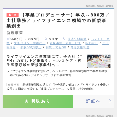
掲載期間
26/08/05～26/08/18
【事業プロデューサー】年収～800万／
NEW
出社勤務／ライフサイエンス領域での新規事
業創出
新規事業
650万円 ～ 799万円
東京都
株式公開準備
ベンチャー企
業
マネジメント業務なし
新規事業・新サービス
転勤なし
土日
祝休み
年収600万以上
副業してもOK
育児支援制度
ライフサイエンス事業部にて、子会社（T
FH）の立ち上げ推進や、ヘルスケア・再
生医療領域の新規事業創出…
ライフサイエンス事業部において、ヘルスケア・再生医療領域での事業創出や、
子会社であるNCメディカルリサーチ社の事業運営、…
新規事業開発を通じて「社会課題の解決」と「クライアント企業の
会社概要
成長」を同時に実現する「事業プロデュース」を展開。社会的価値…
興味あり
詳細へ
掲載期間
26/08/05～26/08/18