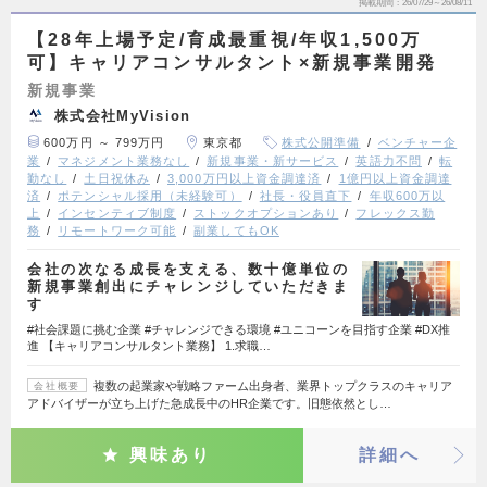
掲載期間
26/07/29～26/08/11
【28年上場予定/育成最重視/年収1,500万
可】キャリアコンサルタント×新規事業開発
新規事業
株式会社MyVision
600万円 ～ 799万円
東京都
株式公開準備
ベンチャー企
業
マネジメント業務なし
新規事業・新サービス
英語力不問
転
勤なし
土日祝休み
3,000万円以上資金調達済
1億円以上資金調達
済
ポテンシャル採用（未経験可）
社長・役員直下
年収600万以
上
インセンティブ制度
ストックオプションあり
フレックス勤
務
リモートワーク可能
副業してもOK
会社の次なる成長を支える、数十億単位の
新規事業創出にチャレンジしていただきま
す
#社会課題に挑む企業 #チャレンジできる環境 #ユニコーンを目指す企業 #DX推
進 【キャリアコンサルタント業務】 1.求職…
複数の起業家や戦略ファーム出身者、業界トップクラスのキャリア
会社概要
アドバイザーが立ち上げた急成長中のHR企業です。旧態依然とし…
興味あり
詳細へ