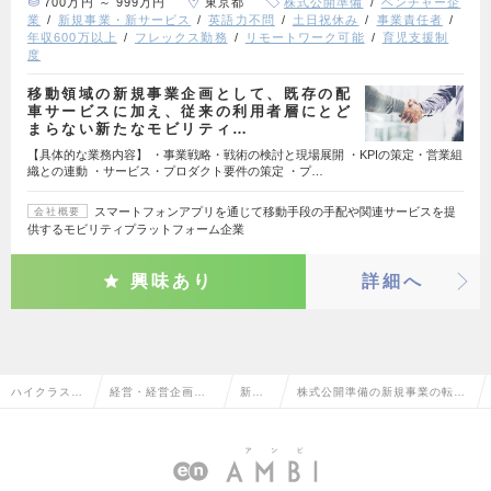
700万円 ～ 999万円
東京都
株式公開準備
ベンチャー企
業
新規事業・新サービス
英語力不問
土日祝休み
事業責任者
年収600万以上
フレックス勤務
リモートワーク可能
育児支援制
度
移動領域の新規事業企画として、既存の配
車サービスに加え、従来の利用者層にとど
まらない新たなモビリティ…
【具体的な業務内容】 ・事業戦略・戦術の検討と現場展開 ・KPIの策定・営業組
織との連動 ・サービス・プロダクト要件の策定 ・プ…
スマートフォンアプリを通じて移動手段の手配や関連サービスを提
会社概要
供するモビリティプラットフォーム企業
興味あり
詳細へ
ハイクラス求
経営・経営企画・
新規
株式公開準備の新規事業の転
人TOP
事業企画系
事業
職・求人情報一覧