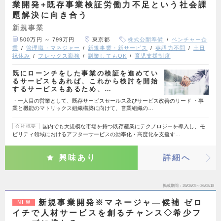
業開発+既存事業検証労働力不足という社会課
題解決に向き合う
新規事業
500万円 ～ 799万円
東京都
株式公開準備
ベンチャー企
業
管理職・マネジャー
新規事業・新サービス
英語力不問
土日
祝休み
フレックス勤務
副業してもOK
育児支援制度
既にローンチをした事業の検証を進めてい
るサービスもあれば、これから検討を開始
するサービスもあるため、…
・一人目の営業として、既存サービスセールス及びサービス改善のリード ・事
業と機能のマトリックス組織構築に向けて、営業組織の…
国内でも大規模な市場を持つ既存産業にテクノロジーを導入し、モ
会社概要
ビリティ領域におけるアフターサービスの効率化・高度化を支援す…
興味あり
詳細へ
掲載期間
26/08/05～26/08/18
新規事業開発※マネージャ―候補 ゼロ
NEW
イチで人材サービスを創るチャンス◇希少フ