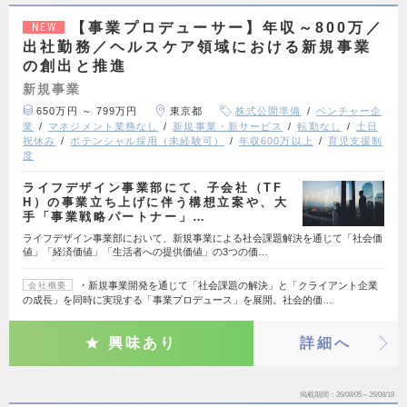
【事業プロデューサー】年収～800万／
NEW
出社勤務／ヘルスケア領域における新規事業
の創出と推進
新規事業
650万円 ～ 799万円
東京都
株式公開準備
ベンチャー企
業
マネジメント業務なし
新規事業・新サービス
転勤なし
土日
祝休み
ポテンシャル採用（未経験可）
年収600万以上
育児支援制
度
ライフデザイン事業部にて、子会社（TF
H）の事業立ち上げに伴う構想立案や、大
手「事業戦略パートナー」…
ライフデザイン事業部において、新規事業による社会課題解決を通じて「社会価
値」「経済価値」「生活者への提供価値」の3つの価…
・新規事業開発を通じて「社会課題の解決」と「クライアント企業
会社概要
の成長」を同時に実現する「事業プロデュース」を展開。社会的価…
興味あり
詳細へ
掲載期間
26/08/05～26/08/18