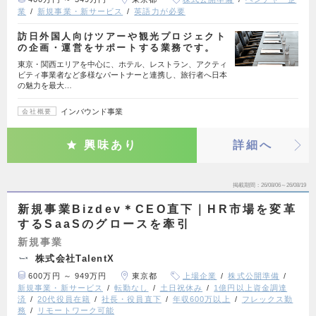
業
新規事業・新サービス
英語力が必要
訪日外国人向けツアーや観光プロジェクト
の企画・運営をサポートする業務です。
東京・関西エリアを中心に、ホテル、レストラン、アクティ
ビティ事業者など多様なパートナーと連携し、旅行者へ日本
の魅力を最大…
インバウンド事業
会社概要
興味あり
詳細へ
掲載期間
26/08/06～26/08/19
新規事業Bizdev＊CEO直下｜HR市場を変革
するSaaSのグロースを牽引
新規事業
株式会社TalentX
600万円 ～ 949万円
東京都
上場企業
株式公開準備
新規事業・新サービス
転勤なし
土日祝休み
1億円以上資金調達
済
20代役員在籍
社長・役員直下
年収600万以上
フレックス勤
務
リモートワーク可能