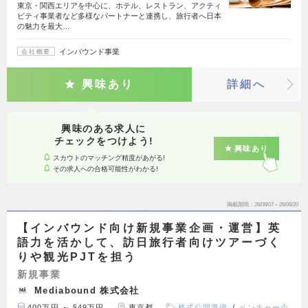
東京・関西エリアを中心に、ホテル、レストラン、アクティ
ビティ事業者など多様なパートナーと連携し、旅行者へ日本
の魅力を最大…
インバウンド事業
会社概要
興味あり
詳細へ
興味のある求人に
チェックをつけよう!
興味あり
スカウトのマッチング精度があがる!
その求人への合格可能性がわかる!
掲載期間
26/08/07～26/08/20
【インバウンド向け新規事業企画・運営】英
語力を活かして、訪日旅行者向けツアーづく
りや観光PJTを担う
新規事業
Mediabound 株式会社
400万円 ～ 549万円
東京都
株式公開準備
ベンチャー企