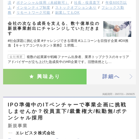
済
ポテンシャル採用（未経験可）
社長・役員直下
年収600万以
上
インセンティブ制度
ストックオプションあり
フレックス勤
務
リモートワーク可能
副業してもOK
会社の次なる成長を支える、数十億単位の
新規事業創出にチャレンジしていただきま
す
#社会課題に挑む企業 #チャレンジできる環境 #ユニコーンを目指す企業 #DX推
進 【キャリアコンサルタント業務】 1.求職…
複数の起業家や戦略ファーム出身者、業界トップクラスのキャリア
会社概要
アドバイザーが立ち上げた急成長中のHR企業です。旧態依然とし…
興味あり
詳細へ
掲載期間
26/07/31～26/08/25
IPO準備中のITベンチャーで事業企画に挑戦
しませんか？役員直下/裁量権大/転勤無/ポテ
ンシャル採用
新規事業
エレビスタ株式会社