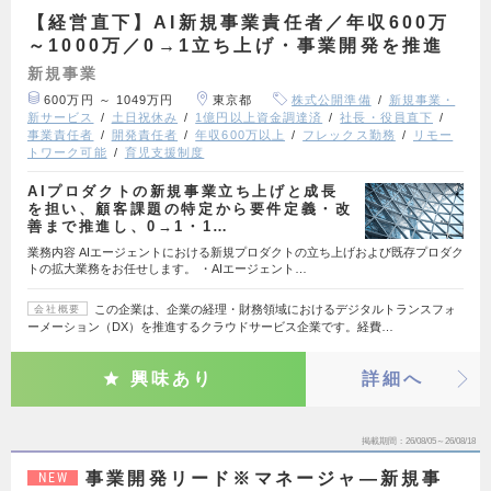
【経営直下】AI新規事業責任者／年収600万
～1000万／0→1立ち上げ・事業開発を推進
新規事業
600万円 ～ 1049万円
東京都
株式公開準備
新規事業・
新サービス
土日祝休み
1億円以上資金調達済
社長・役員直下
事業責任者
開発責任者
年収600万以上
フレックス勤務
リモー
トワーク可能
育児支援制度
AIプロダクトの新規事業立ち上げと成長
を担い、顧客課題の特定から要件定義・改
善まで推進し、0→1・1…
業務内容 AIエージェントにおける新規プロダクトの立ち上げおよび既存プロダク
トの拡大業務をお任せします。 ・AIエージェント…
この企業は、企業の経理・財務領域におけるデジタルトランスフォ
会社概要
ーメーション（DX）を推進するクラウドサービス企業です。経費…
興味あり
詳細へ
掲載期間
26/08/05～26/08/18
事業開発リード※マネージャ―新規事
NEW