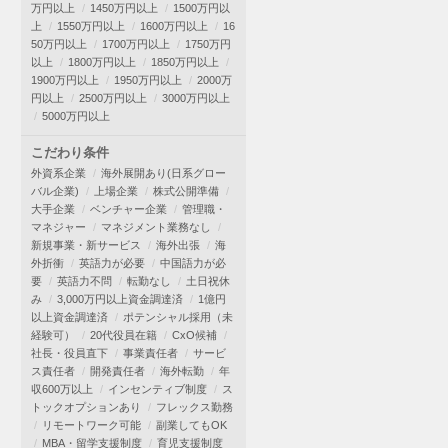
万円以上
1450万円以上
1500万円以
上
1550万円以上
1600万円以上
16
50万円以上
1700万円以上
1750万円
以上
1800万円以上
1850万円以上
1900万円以上
1950万円以上
2000万
円以上
2500万円以上
3000万円以上
5000万円以上
こだわり条件
外資系企業
海外展開あり(日系グロー
バル企業)
上場企業
株式公開準備
大手企業
ベンチャー企業
管理職・
マネジャー
マネジメント業務なし
新規事業・新サービス
海外出張
海
外折衝
英語力が必要
中国語力が必
要
英語力不問
転勤なし
土日祝休
み
3,000万円以上資金調達済
1億円
以上資金調達済
ポテンシャル採用（未
経験可）
20代役員在籍
CxO候補
社長・役員直下
事業責任者
サービ
ス責任者
開発責任者
海外転勤
年
収600万以上
インセンティブ制度
ス
トックオプションあり
フレックス勤務
リモートワーク可能
副業してもOK
MBA・留学支援制度
育児支援制度