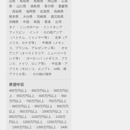
山県
鳥取県
島根県
岡山県
広島
県
山口県
徳島県
香川県
愛媛県
高知県
福岡県
佐賀県
長崎県
熊本県
大分県
宮崎県
鹿児島県
沖縄県
中国
韓国
香港
台湾
タイ
シンガポール
インドネシア
フィリピン
インド
その他アジア
（ベトナム、ミャンマー等）
北米（ア
メリカ、カナダ等）
中南米（メキシ
コ、ブラジル、アルゼンチン等）
オセ
アニア（オーストラリア、ニュージーラ
ンド等）
ヨーロッパ（イギリス、フラ
ンス、ドイツ、ロシア等）
中近東・ア
フリカ（モロッコ、エジプト、UAE、南
アフリカ等）
その他の海外
希望年収
400万円以上
450万円以上
500万円以
上
550万円以上
600万円以上
650
万円以上
700万円以上
750万円以上
800万円以上
850万円以上
900万円
以上
950万円以上
1000万円以上
1
050万円以上
1100万円以上
1150万
円以上
1200万円以上
1250万円以上
1300万円以上
1350万円以上
1400