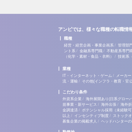
アンビでは、様々な職種の転職情
職種
/
経営・経営企画・事業企画系
管理部
/
/
ント系
金融系専門職
不動産系専門
/
（化学・素材・食品・衣料）
技術系
業種
/
IT・インターネット・ゲーム
メーカー
/
流・運輸
その他(インフラ・教育・官公
こだわり条件
/
外資系企業
海外展開あり(日系グローバ
/
/
規事業・新サービス
海外出張
海外折
/
金調達済
ポテンシャル採用（未経験可
/
/
以上
インセンティブ制度
ストックオ
/
募集企業の掲載求人
ヘッドハンターの