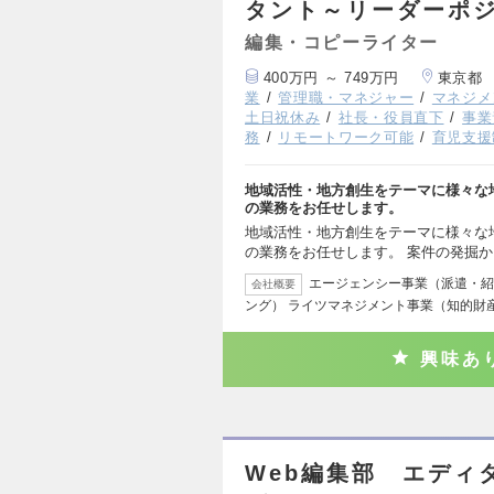
タント～リーダーポ
編集・コピーライター
400万円 ～ 749万円
東京都
業
管理職・マネジャー
マネジメ
土日祝休み
社長・役員直下
事業
務
リモートワーク可能
育児支援
地域活性・地方創生をテーマに様々な
の業務をお任せします。
地域活性・地方創生をテーマに様々な
の業務をお任せします。 案件の発掘
エージェンシー事業（派遣・紹
会社概要
ング） ライツマネジメント事業（知的財
興味あ
Web編集部 エディ