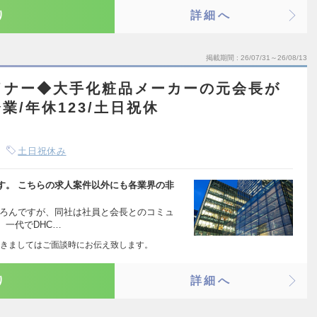
り
詳細へ
掲載期間
26/07/31～26/08/13
イナー◆大手化粧品メーカーの元会長が
/年休123/土日祝休
土日祝休み
す。 こちらの求人案件以外にも各業界の非
ちろんですが、同社は社員と会長とのコミュ
一代でDHC…
きましてはご面談時にお伝え致します。
り
詳細へ