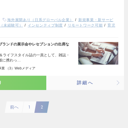
海外展開あり（日系グローバル企業）
新規事業・新サービ
（未経験可）
インセンティブ制度
リモートワーク可能
育児
ブランドの展示会やレセプションの出席な
ン＆ライフスタイル誌の一員として、雑誌・
般に携わっ…
業 （3）Webメディア
り
詳細へ
前へ
1
2