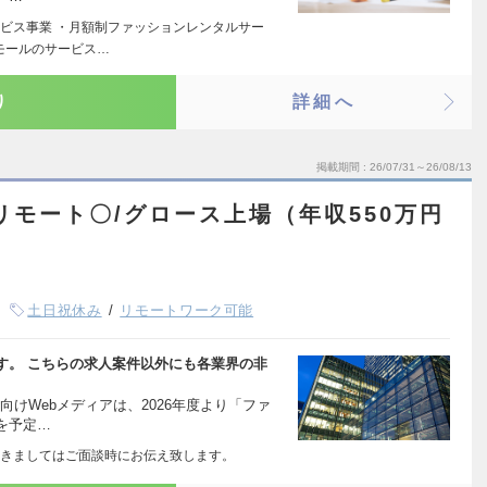
ビス事業 ・月額制ファッションレンタルサー
モールのサービス…
り
詳細へ
掲載期間
26/07/31～26/08/13
リモート〇/グロース上場（年収550万円
土日祝休み
リモートワーク可能
す。 こちらの求人案件以外にも各業界の非
向けWebメディアは、2026年度より「ファ
を予定…
きましてはご面談時にお伝え致します。