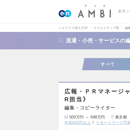
若手
ハイクラス求人TOP
クリエイティブ系
編
流通・小売・サービスの
すべて
広報・ＰＲマネージ
R担当》
編集・コピーライター
500万円 ～ 699万円
東京都
年収600万以上
リモートワーク可