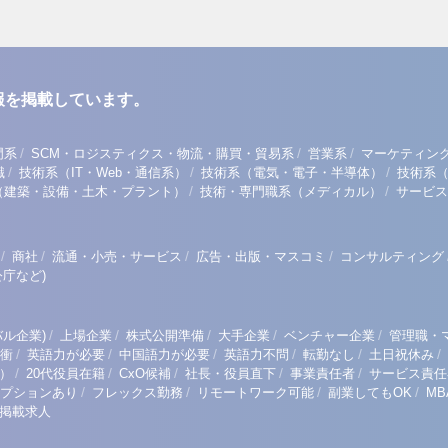
報を掲載しています。
/
/
/
門系
SCM・ロジスティクス・物流・購買・貿易系
営業系
マーケティン
/
/
/
職
技術系（IT・Web・通信系）
技術系（電気・電子・半導体）
技術系
/
/
（建築・設備・土木・プラント）
技術・専門職系（メディカル）
サービス
/
/
/
/
商社
流通・小売・サービス
広告・出版・マスコミ
コンサルティング
庁など)
/
/
/
/
/
ル企業)
上場企業
株式公開準備
大手企業
ベンチャー企業
管理職・
/
/
/
/
/
/
衝
英語力が必要
中国語力が必要
英語力不問
転勤なし
土日祝休み
/
/
/
/
/
）
20代役員在籍
CxO候補
社長・役員直下
事業責任者
サービス責任
/
/
/
/
プションあり
フレックス勤務
リモートワーク可能
副業してもOK
M
掲載求人