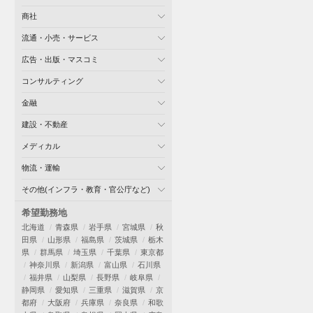
商社
流通・小売・サービス
広告・出版・マスコミ
コンサルティング
金融
建設・不動産
メディカル
物流・運輸
その他(インフラ・教育・官公庁など)
希望勤務地
北海道
青森県
岩手県
宮城県
秋
田県
山形県
福島県
茨城県
栃木
県
群馬県
埼玉県
千葉県
東京都
神奈川県
新潟県
富山県
石川県
福井県
山梨県
長野県
岐阜県
静岡県
愛知県
三重県
滋賀県
京
都府
大阪府
兵庫県
奈良県
和歌