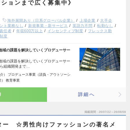
ジションまで広く募集中》
海外展開あり（日系グローバル企業）
上場企業
大手企
ント業務なし
新規事業・新サービス
英語力不問
転勤なし
責任者
年収600万以上
インセンティブ制度
フレックス勤
制度
地域の課題を解決していくプロデューサー
地域の課題を解決していくプロデューサー
から組織開発まで…
介） プロデュース事業（請負・アウトソーシ
産） 教育事業
り
詳細へ
掲載期間
26/07/22～26/08/09
ター ☆男性向けファッションの著名メ