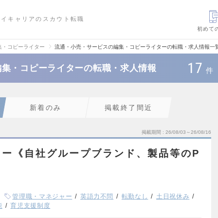
ハイキャリアのスカウト転職
初めて
集・コピーライター
流通・小売・サービスの編集・コピーライターの転職・求人情報一
17
編集・コピーライターの転職・求人情報
件
新着のみ
掲載終了間近
掲載期間
26/08/03～26/08/16
ャー《自社グループブランド、製品等のP
管理職・マネジャー
英語力不問
転勤なし
土日祝休み
能
育児支援制度