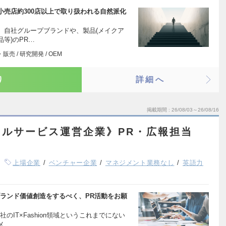
売店約300店以上で取り扱われる自然派化
、自社グループブランドや、製品(メイクア
等)のPR…
販売 / 研究開発 / OEM
り
詳細へ
掲載期間
26/08/03～26/08/16
ルサービス運営企業》PR・広報担当
上場企業
ベンチャー企業
マネジメント業務なし
英語力
しいブランド価値創造をするべく、PR活動をお願
IT×Fashion領域というこれまでにない
メ…