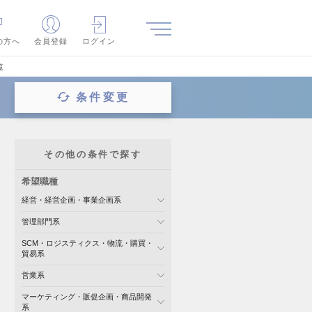
の方へ
会員登録
ログイン
覧
条件変更
その他の条件で探す
希望職種
経営・経営企画・事業企画系
管理部門系
SCM・ロジスティクス・物流・購買・
貿易系
営業系
マーケティング・販促企画・商品開発
系