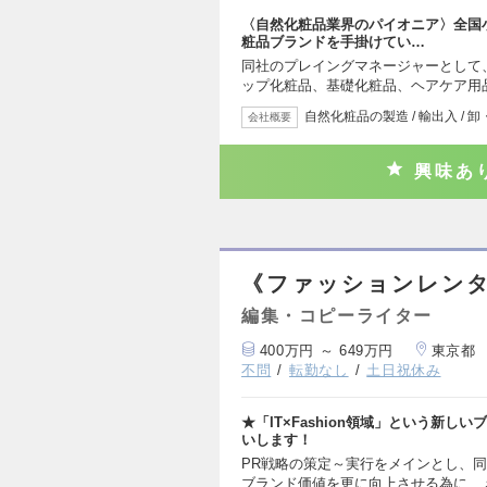
〈自然化粧品業界のパイオニア〉全国小
粧品ブランドを手掛けてい…
同社のプレイングマネージャーとして
ップ化粧品、基礎化粧品、ヘアケア用品
自然化粧品の製造 / 輸出入 / 卸・
会社概要
興味あ
《ファッションレンタ
編集・コピーライター
400万円 ～ 649万円
東京都
不問
転勤なし
土日祝休み
★「IT×Fashion領域」という新
いします！
PR戦略の策定～実行をメインとし、同社の
ブランド価値を更に向上させる為に、