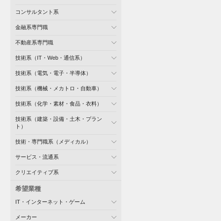
コンサルタント系
金融系専門職
不動産系専門職
技術系（IT・Web・通信系）
技術系（電気・電子・半導体）
技術系（機械・メカトロ・自動車）
技術系（化学・素材・食品・衣料）
技術系（建築・設備・土木・プラン
ト）
技術・専門職系（メディカル）
サービス・流通系
クリエイティブ系
希望業種
IT・インターネット・ゲーム
メーカー