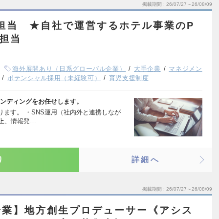
掲載期間
26/07/27～26/08/09
担当 ★自社で運営するホテル事業のP
担当
海外展開あり（日系グローバル企業）
大手企業
マネジメン
ポテンシャル採用（未経験可）
育児支援制度
ランディングをお任せします。
ます。 ・SNS運用（社内外と連携しなが
上、情報発…
り
詳細へ
掲載期間
26/07/27～26/08/09
企業】地方創生プロデューサー《アシス