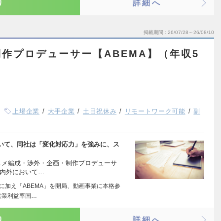
り
詳細へ
掲載期間
26/07/28～26/08/10
作プロデューサー【ABEMA】（年収5
上場企業
大手企業
土日祝休み
リモートワーク可能
副
いて、同社は「変化対応力」を強みに、ス
ニメ編成・渉外・企画・制作プロデューサ
国内外において…
に加え「ABEMA」を開局、動画事業に本格参
営業利益率国…
り
詳細へ