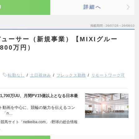
り
詳細へ
掲載期間
26/07/28～26/08/10
ューサー（新規事業）【MIXIグルー
800万円）
転勤なし
土日祝休み
フレックス勤務
リモートワーク可
大1,700万UU、月間PV15億以上となる日本最
ョート動画を中心に、競輪の魅力を伝えるコン
、「n…
馬サイト「netkeiba.com」 -野球の総合情報
…