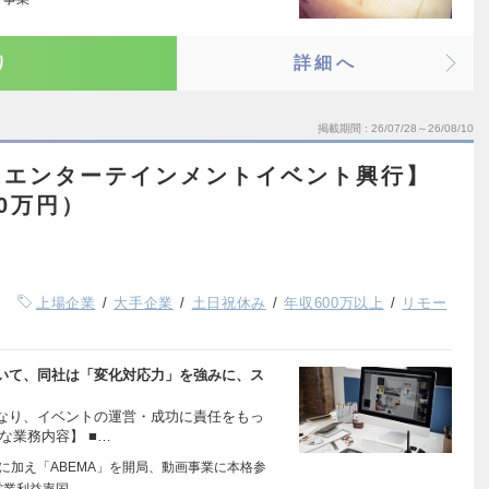
り
詳細へ
掲載期間
26/07/28～26/08/10
【エンターテインメントイベント興行】
00万円）
上場企業
大手企業
土日祝休み
年収600万以上
リモー
いて、同社は「変化対応力」を強みに、ス
なり、イベントの運営・成功に責任をもっ
な業務内容】 ■…
に加え「ABEMA」を開局、動画事業に本格参