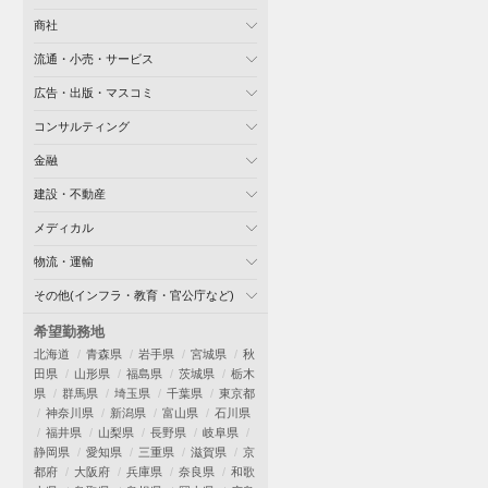
商社
流通・小売・サービス
広告・出版・マスコミ
コンサルティング
金融
建設・不動産
メディカル
物流・運輸
その他(インフラ・教育・官公庁など)
希望勤務地
北海道
青森県
岩手県
宮城県
秋
田県
山形県
福島県
茨城県
栃木
県
群馬県
埼玉県
千葉県
東京都
神奈川県
新潟県
富山県
石川県
福井県
山梨県
長野県
岐阜県
静岡県
愛知県
三重県
滋賀県
京
都府
大阪府
兵庫県
奈良県
和歌