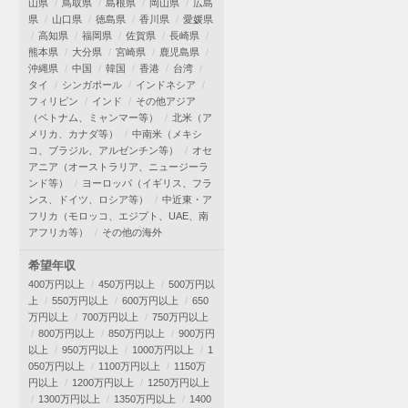
山県
鳥取県
島根県
岡山県
広島
県
山口県
徳島県
香川県
愛媛県
高知県
福岡県
佐賀県
長崎県
熊本県
大分県
宮崎県
鹿児島県
沖縄県
中国
韓国
香港
台湾
タイ
シンガポール
インドネシア
フィリピン
インド
その他アジア
（ベトナム、ミャンマー等）
北米（ア
メリカ、カナダ等）
中南米（メキシ
コ、ブラジル、アルゼンチン等）
オセ
アニア（オーストラリア、ニュージーラ
ンド等）
ヨーロッパ（イギリス、フラ
ンス、ドイツ、ロシア等）
中近東・ア
フリカ（モロッコ、エジプト、UAE、南
アフリカ等）
その他の海外
希望年収
400万円以上
450万円以上
500万円以
上
550万円以上
600万円以上
650
万円以上
700万円以上
750万円以上
800万円以上
850万円以上
900万円
以上
950万円以上
1000万円以上
1
050万円以上
1100万円以上
1150万
円以上
1200万円以上
1250万円以上
1300万円以上
1350万円以上
1400