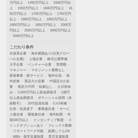
万円以上
1450万円以上
1500万円以
上
1550万円以上
1600万円以上
16
50万円以上
1700万円以上
1750万円
以上
1800万円以上
1850万円以上
1900万円以上
1950万円以上
2000万
円以上
2500万円以上
3000万円以上
5000万円以上
こだわり条件
外資系企業
海外展開あり(日系グロー
バル企業)
上場企業
株式公開準備
大手企業
ベンチャー企業
管理職・
マネジャー
マネジメント業務なし
新規事業・新サービス
海外出張
海
外折衝
英語力が必要
中国語力が必
要
英語力不問
転勤なし
土日祝休
み
3,000万円以上資金調達済
1億円
以上資金調達済
ポテンシャル採用（未
経験可）
20代役員在籍
CxO候補
社長・役員直下
事業責任者
サービ
ス責任者
開発責任者
海外転勤
年
収600万以上
インセンティブ制度
ス
トックオプションあり
フレックス勤務
リモートワーク可能
副業してもOK
MBA・留学支援制度
育児支援制度