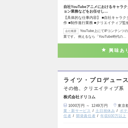
自社YouTubeアニメにおけるキャ
ョン業務などをお任せし…
【具体的な仕事内容】 ■自社キャラク
作 ■制作進行業務 ■クリエイティブ監
YouTube上にてIPコンテ
会社概要
業です。 例えるなら「YouTube時代の…
興味あ
ライツ・プロデュース
その他、クリエイティブ系
株式会社ドリコム
1000万円 ～ 1249万円
東京
業・新サービス
土日祝休み
ポテ
任者
開発責任者
年収600万以上