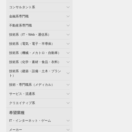
コンサルタント系
金融系専門職
不動産系専門職
技術系（IT・Web・通信系）
技術系（電気・電子・半導体）
技術系（機械・メカトロ・自動車）
技術系（化学・素材・食品・衣料）
技術系（建築・設備・土木・プラン
ト）
技術・専門職系（メディカル）
サービス・流通系
クリエイティブ系
希望業種
IT・インターネット・ゲーム
メーカー