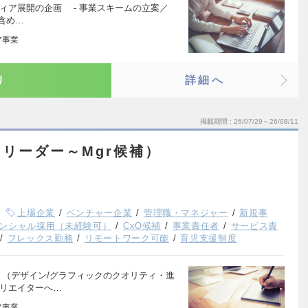
ディア展開の企画 - 事業スキームの立案／
ト含め…
ア事業
り
詳細へ
掲載期間
26/07/29～26/08/11
リーダー～Mgr候補）
上場企業
ベンチャー企業
管理職・マネジャー
新規事
ンシャル採用（未経験可）
CxO候補
事業責任者
サービス責
フレックス勤務
リモートワーク可能
育児支援制度
 （デザイン/グラフィックのクオリティ・進
クリエイターへ…
ア事業