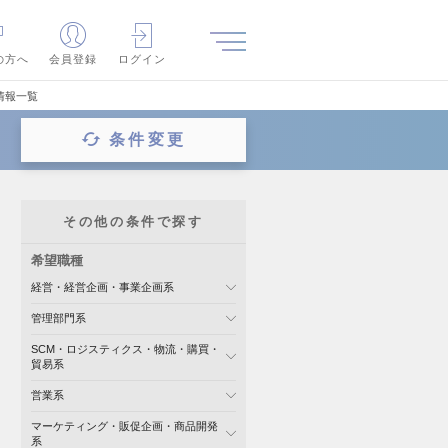
の方へ
会員登録
ログイン
情報一覧
条件変更
その他の条件で探す
希望職種
経営・経営企画・事業企画系
管理部門系
SCM・ロジスティクス・物流・購買・
貿易系
営業系
マーケティング・販促企画・商品開発
系