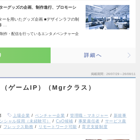
ラクターグッズの企画、制作進行、プロモーシ
ターを用いたグッズ企画 ■デザインラフの制
修 …
ンツの制作・配信を行っているエンタメベンチャー企
り
詳細へ
掲載期間
26/07/29～26/08/11
（ゲームIP）（Mgrクラス）
都
上場企業
ベンチャー企業
管理職・マネジャー
新規事
ンシャル採用（未経験可）
CxO候補
事業責任者
サービス責
フレックス勤務
リモートワーク可能
育児支援制度