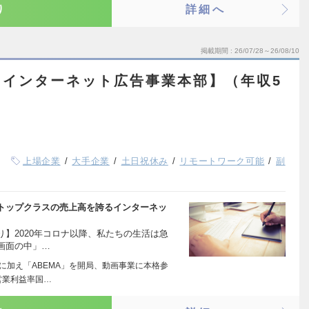
り
詳細へ
掲載期間
26/07/28～26/08/10
【インターネット広告事業本部】（年収5
上場企業
大手企業
土日祝休み
リモートワーク可能
副
トップクラスの売上高を誇るインターネッ
】2020年コロナ以降、私たちの生活は急
画面の中」…
に加え「ABEMA」を開局、動画事業に本格参
営業利益率国…