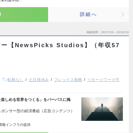
営業利益率国…
り
詳細へ
掲載期間
26/07/28～26/08/10
NewsPicks Studios】（年収57
転勤なし
土日祝休み
フレックス勤務
リモートワーク可
を楽しめる世界をつくる」をパーパスに掲
る、企業スポンサー型の経済番組（広告コンテンツ）
情報インフラの提供