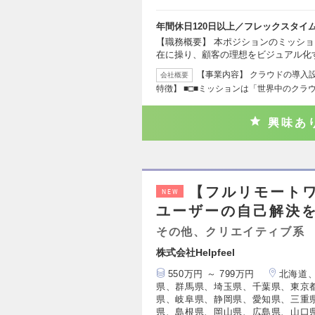
年間休日120日以上／フレックスタイ
【職務概要】 本ポジションのミッショ
在に操り、顧客の理想をビジュアル化
【事業内容】 クラウドの導入
会社概要
特徴】 ■□■ミッションは「世界中のクラ
興味あ
【フルリモートワ
NEW
ユーザーの自己解決
その他、クリエイティブ系
株式会社Helpfeel
550万円 ～ 799万円
北海道
県、群馬県、埼玉県、千葉県、東京
県、岐阜県、静岡県、愛知県、三重
県、島根県、岡山県、広島県、山口