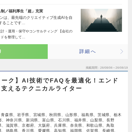
ム制／福利厚生「超」充実
ンは、最先端のクリエイティブ生成AIを自
することです…
設計・運用・保守やコンサルティング 【会社の
ウドを整理して…
り
詳細へ
掲載期間
26/08/06～26/08/19
ーク】AI技術でFAQを最適化！エンド
を支えるテクニカルライター
、青森県、岩手県、宮城県、秋田県、山形県、福島県、茨城県、栃木
都、神奈川県、新潟県、富山県、石川県、福井県、山梨県、長野
県、滋賀県、京都府、大阪府、兵庫県、奈良県、和歌山県、鳥取
県、徳島県、香川県、愛媛県、高知県、福岡県、佐賀県、長崎県、