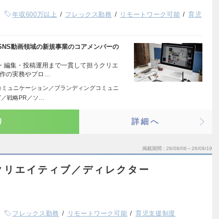
年収600万以上
フレックス勤務
リモートワーク可能
育児
SNS動画領域の新規事業のコアメンバーの
・編集・投稿運用まで一貫して担うクリエ
制作の実務やプロ…
コミュニケーション／ブランディングコミュニ
／戦略PR／ソ…
り
詳細へ
掲載期間
26/08/06～26/08/19
クリエイティブ／ディレクター
フレックス勤務
リモートワーク可能
育児支援制度