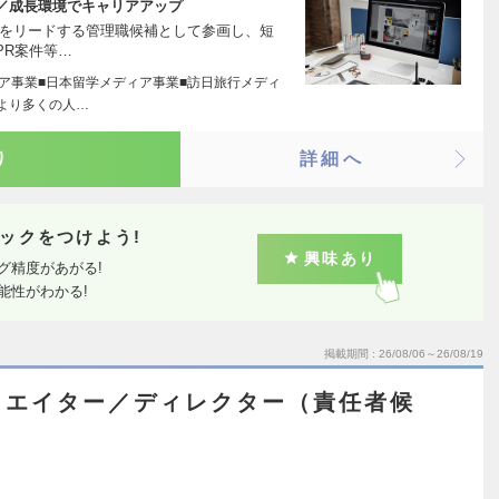
／成長環境でキャリアアップ
作をリードする管理職候補として参画し、短
PR案件等…
ィア事業■日本留学メディア事業■訪日旅行メディ
「より多くの人…
り
詳細へ
ックをつけよう!
興味あり
グ精度があがる!
能性がわかる!
掲載期間
26/08/06～26/08/19
リエイター／ディレクター（責任者候