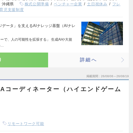
、沖縄県
株式公開準備
ベンチャー企業
土日祝休み
フレ
育児支援制度
レッジデータ」を支えるAIナレッジ基盤（AIナレ
ノロジーで、人の可能性を拡張する」 生成AIや大規
の…
り
詳細へ
掲載期間
26/08/06～26/08/19
QAコーディネーター（ハイエンドゲーム
）
リモートワーク可能