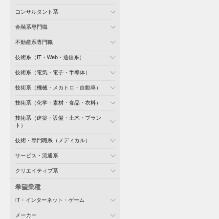
コンサルタント系
金融系専門職
不動産系専門職
技術系（IT・Web・通信系）
技術系（電気・電子・半導体）
技術系（機械・メカトロ・自動車）
技術系（化学・素材・食品・衣料）
技術系（建築・設備・土木・プラン
ト）
技術・専門職系（メディカル）
サービス・流通系
クリエイティブ系
希望業種
IT・インターネット・ゲーム
メーカー