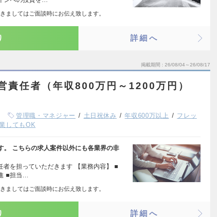
きましてはご面談時にお伝え致します。
り
詳細へ
掲載期間
26/08/04～26/08/17
運営責任者（年収800万円～1200万円）
管理職・マネジャー
土日祝休み
年収600万以上
フレッ
業してもOK
す。 こちらの求人案件以外にも各業界の非
責任者を担っていただきます 【業務内容】 ■
 ■担当…
きましてはご面談時にお伝え致します。
り
詳細へ