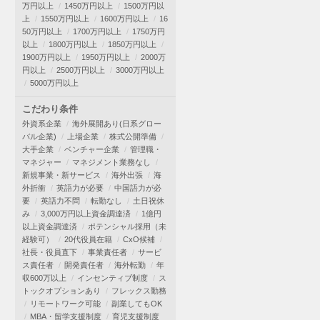
万円以上
1450万円以上
1500万円以
上
1550万円以上
1600万円以上
16
50万円以上
1700万円以上
1750万円
以上
1800万円以上
1850万円以上
1900万円以上
1950万円以上
2000万
円以上
2500万円以上
3000万円以上
5000万円以上
こだわり条件
外資系企業
海外展開あり(日系グロー
バル企業)
上場企業
株式公開準備
大手企業
ベンチャー企業
管理職・
マネジャー
マネジメント業務なし
新規事業・新サービス
海外出張
海
外折衝
英語力が必要
中国語力が必
要
英語力不問
転勤なし
土日祝休
み
3,000万円以上資金調達済
1億円
以上資金調達済
ポテンシャル採用（未
経験可）
20代役員在籍
CxO候補
社長・役員直下
事業責任者
サービ
ス責任者
開発責任者
海外転勤
年
収600万以上
インセンティブ制度
ス
トックオプションあり
フレックス勤務
リモートワーク可能
副業してもOK
MBA・留学支援制度
育児支援制度