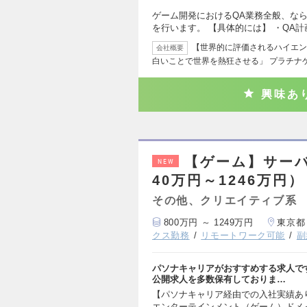
ゲーム開発におけるQA業務全般、な
を行います。 【具体的には】 ・QA
【世界的に評価されるハイエン
会社概要
白いことで世界を熱狂させる」 プラチナ
興味あ
【ゲーム】サー
NEW
40万円～1246万円）
その他、クリエイティブ系
800万円 ～ 1249万円
東京都
クス勤務
リモートワーク可能
副
パソナキャリアがおすすめする求人で
公開求人を多数保有しておりま…
【パソナキャリア経由での入社実績あ
エンターテインメント（ゲーム）ドメ