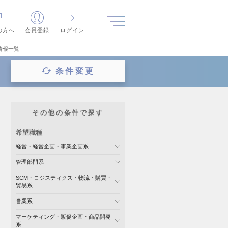
の方へ
会員登録
ログイン
情報一覧
条件変更
その他の条件で探す
希望職種
経営・経営企画・事業企画系
管理部門系
SCM・ロジスティクス・物流・購買・
貿易系
営業系
マーケティング・販促企画・商品開発
系