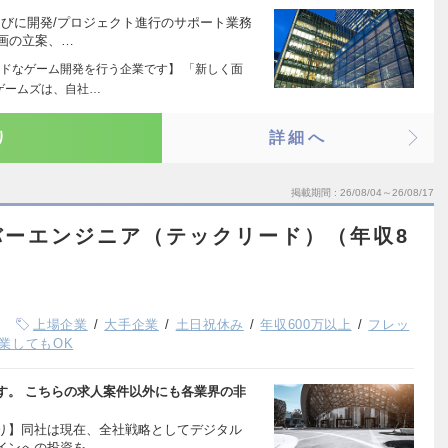
らびに開発/プロジェクト進行のサポート業務
計画の立案、…
ドなゲーム開発を行う企業です】 「新しく面
ゲームズは、自社…
り
詳細へ
掲載期間
26/08/04～26/08/17
バーエンジニア（テックリード）（年収8
上場企業
大手企業
土日祝休み
年収600万以上
フレッ
業してもOK
す。 こちらの求人案件以外にも各業界の非
り】同社は現在、全社戦略としてデジタル
インへの投資を…