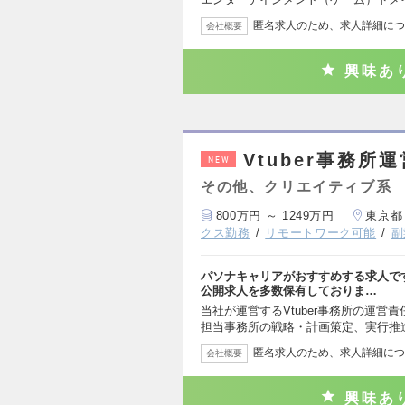
匿名求人のため、求人詳細につ
会社概要
興味あ
Vtuber事務所
NEW
その他、クリエイティブ系
800万円 ～ 1249万円
東京都
クス勤務
リモートワーク可能
副
パソナキャリアがおすすめする求人で
公開求人を多数保有しておりま…
当社が運営するVtuber事務所の運営
担当事務所の戦略・計画策定、実行推進
匿名求人のため、求人詳細につ
会社概要
興味あ