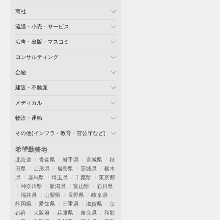
商社
流通・小売・サービス
広告・出版・マスコミ
コンサルティング
金融
建設・不動産
メディカル
物流・運輸
その他(インフラ・教育・官公庁など)
希望勤務地
北海道
青森県
岩手県
宮城県
秋
田県
山形県
福島県
茨城県
栃木
県
群馬県
埼玉県
千葉県
東京都
神奈川県
新潟県
富山県
石川県
福井県
山梨県
長野県
岐阜県
静岡県
愛知県
三重県
滋賀県
京
都府
大阪府
兵庫県
奈良県
和歌