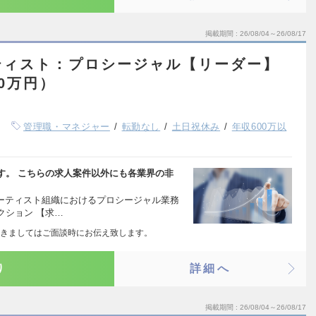
掲載期間
26/08/04～26/08/17
ティスト：プロシージャル【リーダー】
00万円）
管理職・マネジャー
転勤なし
土日祝休み
年収600万以
す。 こちらの求人案件以外にも各業界の非
アーティスト組織におけるプロシージャル業務
クション 【求…
きましてはご面談時にお伝え致します。
り
詳細へ
掲載期間
26/08/04～26/08/17