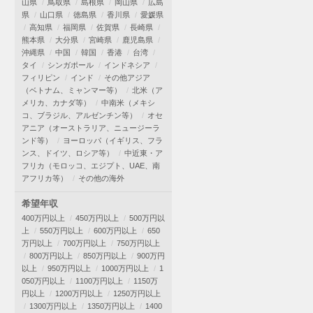
山県
鳥取県
島根県
岡山県
広島
県
山口県
徳島県
香川県
愛媛県
高知県
福岡県
佐賀県
長崎県
熊本県
大分県
宮崎県
鹿児島県
沖縄県
中国
韓国
香港
台湾
タイ
シンガポール
インドネシア
フィリピン
インド
その他アジア
（ベトナム、ミャンマー等）
北米（ア
メリカ、カナダ等）
中南米（メキシ
コ、ブラジル、アルゼンチン等）
オセ
アニア（オーストラリア、ニュージーラ
ンド等）
ヨーロッパ（イギリス、フラ
ンス、ドイツ、ロシア等）
中近東・ア
フリカ（モロッコ、エジプト、UAE、南
アフリカ等）
その他の海外
希望年収
400万円以上
450万円以上
500万円以
上
550万円以上
600万円以上
650
万円以上
700万円以上
750万円以上
800万円以上
850万円以上
900万円
以上
950万円以上
1000万円以上
1
050万円以上
1100万円以上
1150万
円以上
1200万円以上
1250万円以上
1300万円以上
1350万円以上
1400