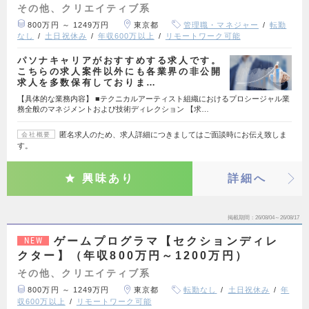
その他、クリエイティブ系
800万円 ～ 1249万円
東京都
管理職・マネジャー
転勤
なし
土日祝休み
年収600万以上
リモートワーク可能
パソナキャリアがおすすめする求人です。
こちらの求人案件以外にも各業界の非公開
求人を多数保有しておりま…
【具体的な業務内容】 ■テクニカルアーティスト組織におけるプロシージャル業
務全般のマネジメントおよび技術ディレクション 【求…
匿名求人のため、求人詳細につきましてはご面談時にお伝え致しま
会社概要
す。
興味あり
詳細へ
掲載期間
26/08/04～26/08/17
ゲームプログラマ【セクションディレ
NEW
クター】（年収800万円～1200万円）
その他、クリエイティブ系
800万円 ～ 1249万円
東京都
転勤なし
土日祝休み
年
収600万以上
リモートワーク可能