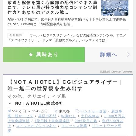
放送と配信を繋ぐ心臓部の配信ビジネス局
にて、テレビ局が持つ強力なコンテンツ制
作力とあなたのデジタル戦…
配信ビジネス局にて、広告付き無料動画配信事業(ネットもテレ東および連携先
のTVer、Lemino)と、有料配信事業を包括…
「ワールドビジネスサテライト」などの経済コンテンツや、アニメ
会社概要
「スパイファミリー」 ドラマ「孤独のグルメ」、バラエティでは…
興味あり
詳細へ
掲載期間
26/07/27～26/08/09
【NOT A HOTEL】CGビジュアライザー｜
唯一無二の世界観を生み出す
その他、クリエイティブ系
NOT A HOTEL株式会社
550万円 ～ 1549万円
東京都
ベンチャー企業
新規事
業・新サービス
英語力不問
転勤なし
土日祝休み
3,000万円以
上資金調達済
1億円以上資金調達済
20代役員在籍
年収600万以
上
ストックオプションあり
フレックス勤務
リモートワーク可
能