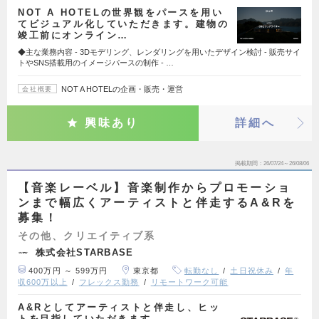
NOT A HOTELの世界観をパースを用い
てビジュアル化していただきます。建物の
竣工前にオンライン…
◆主な業務内容 - 3Dモデリング、レンダリングを用いたデザイン検討 - 販売サイ
トやSNS搭載用のイメージパースの制作 - …
NOT A HOTELの企画・販売・運営
会社概要
興味あり
詳細へ
掲載期間
26/07/24～26/08/06
【音楽レーベル】音楽制作からプロモーショ
ンまで幅広くアーティストと伴走するA&Rを
募集！
その他、クリエイティブ系
株式会社STARBASE
400万円 ～ 599万円
東京都
転勤なし
土日祝休み
年
収600万以上
フレックス勤務
リモートワーク可能
A&Rとしてアーティストと伴走し、ヒッ
トを目指していただきます。