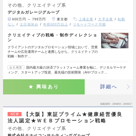
その他、クリエイティブ系
デジタルガレージグループ
600万円 ～ 799万円
東京都
上場企業
大手企業
転勤
なし
土日祝休み
年収600万以上
リモートワーク可能
クリエイティブの戦略・制作ディレクショ
ン
クライアントのデジタルプロモーション領域において、営業
チームや広告運用チームと連携しながら、クリエイティブの
戦略・制作デ…
国内最大級の決済プラットフォーム事業を軸に、デジタルマーケテ
会社概要
ィング、スタートアップ投資、最先端の技術開発（AIやブロック…
興味あり
詳細へ
掲載期間
26/08/04～26/08/17
【大阪】東証プライム★健康経営優良
NEW
法人認定★ＷＥＢプロモーション戦略
その他、クリエイティブ系
株式会社タナベコンサルティンググループ