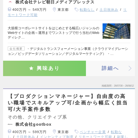
株式会社テレビ朝日メディアプレックス
400万円 ～ 549万円
東京都
転勤なし
土日祝休み
リ
モートワーク可能
大規模コーポレートサイトをはじめとする幅広いジャンルの
Webサイトの企画～運用までワンストップで行う当社のWeb
ディレク…
・デジタルトランスフォーメーション事業（クラウドマイグレーシ
会社概要
ョン／ビッグデータソリューション／デジタルマーケティング） ・…
興味あり
詳細へ
掲載期間
26/07/30～26/08/12
【プロダクションマネージャー】自由度の高
い職場でスキルアップ可/企画から幅広く担当
可/大手案件多数
その他、クリエイティブ系
株式会社gootbox
400万円 ～ 599万円
東京都
ベンチャー企業
転勤な
し
土日祝休み
インセンティブ制度
リモートワーク可能
副業し