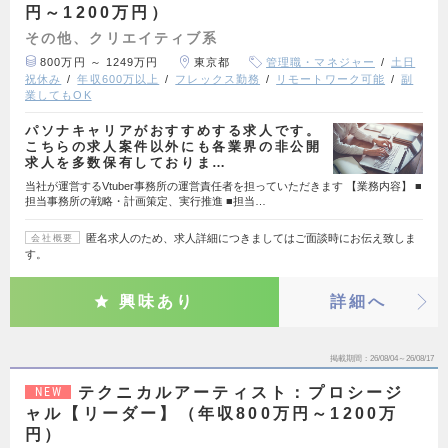
円～1200万円）
その他、クリエイティブ系
800万円 ～ 1249万円
東京都
管理職・マネジャー
土日
祝休み
年収600万以上
フレックス勤務
リモートワーク可能
副
業してもOK
パソナキャリアがおすすめする求人です。
こちらの求人案件以外にも各業界の非公開
求人を多数保有しておりま…
当社が運営するVtuber事務所の運営責任者を担っていただきます 【業務内容】 ■
担当事務所の戦略・計画策定、実行推進 ■担当…
匿名求人のため、求人詳細につきましてはご面談時にお伝え致しま
会社概要
す。
興味あり
詳細へ
掲載期間
26/08/04～26/08/17
テクニカルアーティスト：プロシージ
NEW
ャル【リーダー】（年収800万円～1200万
円）