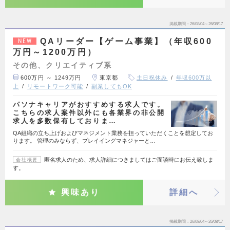
掲載期間
26/08/04～26/08/17
QAリーダー【ゲーム事業】（年収600
NEW
万円～1200万円）
その他、クリエイティブ系
600万円 ～ 1249万円
東京都
土日祝休み
年収600万以
上
リモートワーク可能
副業してもOK
パソナキャリアがおすすめする求人です。
こちらの求人案件以外にも各業界の非公開
求人を多数保有しておりま…
QA組織の立ち上げおよびマネジメント業務を担っていただくことを想定してお
ります。 管理のみならず、プレイイングマネジャーと…
匿名求人のため、求人詳細につきましてはご面談時にお伝え致しま
会社概要
す。
興味あり
詳細へ
掲載期間
26/08/04～26/08/17