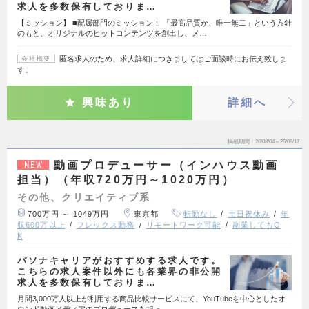
求人を多数保有しておりま…
【ミッション】 ■配属部門のミッション： 「最高品質か、唯一無二」という方針
のもと、オリジナルのヒットコンテンツを創出し、メ…
匿名求人のため、求人詳細につきましてはご面談時にお伝え致しま
会社概要
す。
興味あり
詳細へ
掲載期間
26/08/04～26/08/17
動画プロデューサー（インハウス動画
NEW
担当）（年収720万円～1020万円）
その他、クリエイティブ系
700万円 ～ 1049万円
東京都
転勤なし
土日祝休み
年
収600万以上
フレックス勤務
リモートワーク可能
副業してもO
K
パソナキャリアがおすすめする求人です。
こちらの求人案件以外にも各業界の非公開
求人を多数保有しておりま…
月間3,000万人以上が利用する商品比較サービスにて、YouTubeを中心としたオ