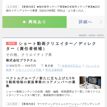
【事業内容】 ■海外留学メディア事業■日本留学メディア事業■訪日
会社概要
旅行メディアコマース事業 【会社の特徴】 同社は「より多くの人…
興味あり
詳細へ
掲載期間
26/08/06～26/08/19
ショート動画クリエイター／ディレク
NEW
ター（責任者候補）
その他、クリエイティブ系
株式会社プラチナム
600万円 ～ 849万円
東京都
年収600万以上
フレックス
勤務
リモートワーク可能
育児支援制度
ベクトルグループ／新たに立ち上げたSN
S動画領域の新規事業のコアメンバーの募
集
ショート動画コンテンツの企画・撮影・編集・投稿運用まで一貫して担うクリエ
イター／ディレクター職です。 動画制作の実務やプロ…
【事業内容】 マーケティングコミュニケーション／ブランディング
会社概要