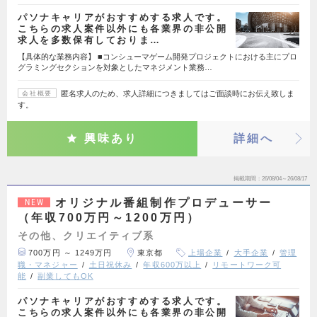
パソナキャリアがおすすめする求人です。
こちらの求人案件以外にも各業界の非公開
求人を多数保有しておりま…
【具体的な業務内容】 ■コンシューマゲーム開発プロジェクトにおける主にプロ
グラミングセクションを対象としたマネジメント業務…
匿名求人のため、求人詳細につきましてはご面談時にお伝え致しま
会社概要
す。
興味あり
詳細へ
掲載期間
26/08/04～26/08/17
オリジナル番組制作プロデューサー
NEW
（年収700万円～1200万円）
その他、クリエイティブ系
700万円 ～ 1249万円
東京都
上場企業
大手企業
管理
職・マネジャー
土日祝休み
年収600万以上
リモートワーク可
能
副業してもOK
パソナキャリアがおすすめする求人です。
こちらの求人案件以外にも各業界の非公開