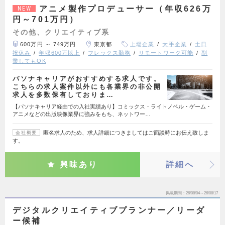
アニメ製作プロデューサー（年収626万
NEW
円～701万円）
その他、クリエイティブ系
600万円 ～ 749万円
東京都
上場企業
大手企業
土日
祝休み
年収600万以上
フレックス勤務
リモートワーク可能
副
業してもOK
パソナキャリアがおすすめする求人です。
こちらの求人案件以外にも各業界の非公開
求人を多数保有しておりま…
【パソナキャリア経由での入社実績あり】コミックス・ライトノベル・ゲーム・
アニメなどの出版映像業界に強みをもち、ネットワー…
匿名求人のため、求人詳細につきましてはご面談時にお伝え致しま
会社概要
す。
興味あり
詳細へ
掲載期間
26/08/04～26/08/17
デジタルクリエイティブプランナー／リーダ
ー候補