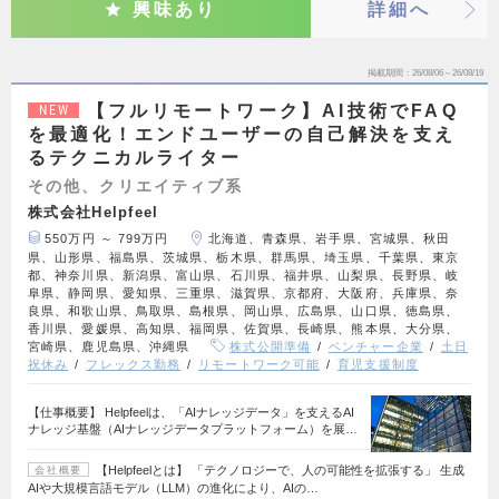
興味あり
詳細へ
掲載期間
26/08/06～26/08/19
【フルリモートワーク】AI技術でFAQ
NEW
を最適化！エンドユーザーの自己解決を支え
るテクニカルライター
その他、クリエイティブ系
株式会社Helpfeel
550万円 ～ 799万円
北海道、青森県、岩手県、宮城県、秋田
県、山形県、福島県、茨城県、栃木県、群馬県、埼玉県、千葉県、東京
都、神奈川県、新潟県、富山県、石川県、福井県、山梨県、長野県、岐
阜県、静岡県、愛知県、三重県、滋賀県、京都府、大阪府、兵庫県、奈
良県、和歌山県、鳥取県、島根県、岡山県、広島県、山口県、徳島県、
香川県、愛媛県、高知県、福岡県、佐賀県、長崎県、熊本県、大分県、
宮崎県、鹿児島県、沖縄県
株式公開準備
ベンチャー企業
土日
祝休み
フレックス勤務
リモートワーク可能
育児支援制度
【仕事概要】 Helpfeelは、「AIナレッジデータ」を支えるAI
ナレッジ基盤（AIナレッジデータプラットフォーム）を展…
【Helpfeelとは】 「テクノロジーで、人の可能性を拡張する」 生成
会社概要
AIや大規模言語モデル（LLM）の進化により、AIの…