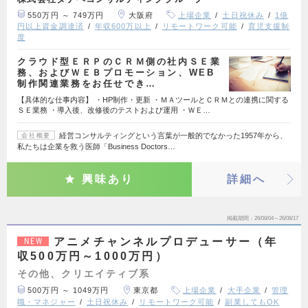
550万円 ～ 749万円
大阪府
上場企業
土日祝休み
1億
円以上資金調達済
年収600万以上
リモートワーク可能
育児支援制
度
クラウド型ＥＲＰのＣＲＭ側の社内ＳＥ業
務、およびＷＥＢプロモーション、WEB
制作関連業務をお任せでき…
【具体的な仕事内容】 ・HP制作・更新 ・ＭＡツールとＣＲＭとの連携に関する
ＳＥ業務 ・導入後、改修後のテストおよび運用 ・ＷＥ…
経営コンサルティングという言葉が一般的でなかった1957年から、
会社概要
私たちは企業を救う医師「Business Doctors…
興味あり
詳細へ
掲載期間
26/08/04～26/08/17
アニメチャンネルプロデューサー（年
NEW
収500万円～1000万円）
その他、クリエイティブ系
500万円 ～ 1049万円
東京都
上場企業
大手企業
管理
職・マネジャー
土日祝休み
リモートワーク可能
副業してもOK