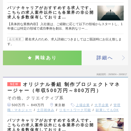
パソナキャリアがおすすめする求人です。
こちらの求人案件以外にも各業界の非公開
求人を多数保有しておりま…
【具体的な業務内容】 入社後は、ご経験に応じて以下の領域からスタートし、1
年後には特定の領域で成功事例を創出、将来的なリー…
匿名求人のため、求人詳細につきましてはご面談時にお伝え致しま
会社概要
す。
興味あり
詳細へ
掲載期間
26/08/04～26/08/17
オリジナル番組 制作プロジェクトマネ
NEW
ージャー（年収500万円～800万円）
その他、クリエイティブ系
500万円 ～ 849万円
東京都
上場企業
大手企業
管理
職・マネジャー
土日祝休み
リモートワーク可能
副業してもOK
パソナキャリアがおすすめする求人です。
こちらの求人案件以外にも各業界の非公開
求人を多数保有しておりま…