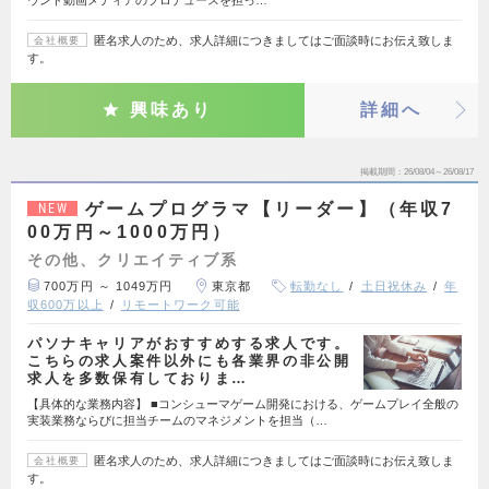
ウンド動画メディアのプロデュースを担っ…
匿名求人のため、求人詳細につきましてはご面談時にお伝え致しま
会社概要
す。
興味あり
詳細へ
掲載期間
26/08/04～26/08/17
ゲームプログラマ【リーダー】（年収7
NEW
00万円～1000万円）
その他、クリエイティブ系
700万円 ～ 1049万円
東京都
転勤なし
土日祝休み
年
収600万以上
リモートワーク可能
パソナキャリアがおすすめする求人です。
こちらの求人案件以外にも各業界の非公開
求人を多数保有しておりま…
【具体的な業務内容】 ■コンシューマゲーム開発における、ゲームプレイ全般の
実装業務ならびに担当チームのマネジメントを担当（…
匿名求人のため、求人詳細につきましてはご面談時にお伝え致しま
会社概要
す。