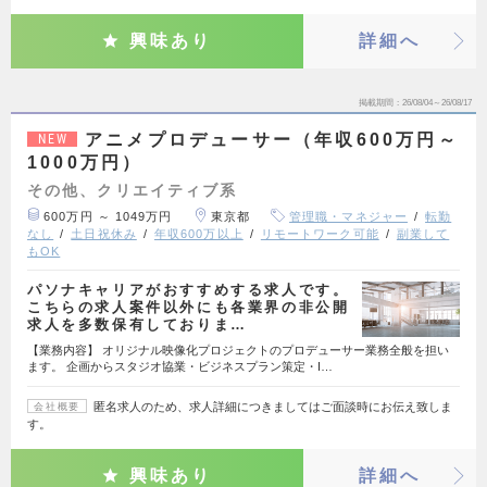
興味あり
詳細へ
掲載期間
26/08/04～26/08/17
アニメプロデューサー（年収600万円～
NEW
1000万円）
その他、クリエイティブ系
600万円 ～ 1049万円
東京都
管理職・マネジャー
転勤
なし
土日祝休み
年収600万以上
リモートワーク可能
副業して
もOK
パソナキャリアがおすすめする求人です。
こちらの求人案件以外にも各業界の非公開
求人を多数保有しておりま…
【業務内容】 オリジナル映像化プロジェクトのプロデューサー業務全般を担い
ます。 企画からスタジオ協業・ビジネスプラン策定・I…
匿名求人のため、求人詳細につきましてはご面談時にお伝え致しま
会社概要
す。
興味あり
詳細へ