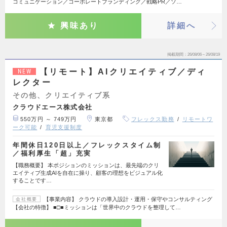
コミュニケーション／コーポレートブランディング／戦略PR／ソ…
興味あり
詳細へ
掲載期間
26/08/06～26/08/19
【リモート】AIクリエイティブ／ディ
NEW
レクター
その他、クリエイティブ系
クラウドエース株式会社
550万円 ～ 749万円
東京都
フレックス勤務
リモートワ
ーク可能
育児支援制度
年間休日120日以上／フレックスタイム制
／福利厚生「超」充実
【職務概要】 本ポジションのミッションは、最先端のクリ
エイティブ生成AIを自在に操り、顧客の理想をビジュアル化
することです…
【事業内容】 クラウドの導入設計・運用・保守やコンサルティング
会社概要
【会社の特徴】 ■□■ミッションは「世界中のクラウドを整理して…