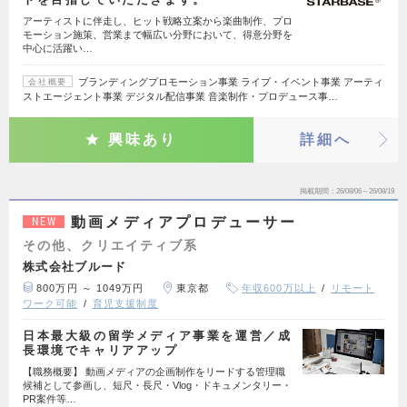
アーティストに伴走し、ヒット戦略立案から楽曲制作、プロ
モーション施策、営業まで幅広い分野において、得意分野を
中心に活躍い…
ブランディングプロモーション事業 ライブ・イベント事業 アーティ
会社概要
ストエージェント事業 デジタル配信事業 音楽制作・プロデュース事…
興味あり
詳細へ
掲載期間
26/08/06～26/08/19
動画メディアプロデューサー
NEW
その他、クリエイティブ系
株式会社ブルード
800万円 ～ 1049万円
東京都
年収600万以上
リモート
ワーク可能
育児支援制度
日本最大級の留学メディア事業を運営／成
長環境でキャリアアップ
【職務概要】 動画メディアの企画制作をリードする管理職
候補として参画し、短尺・長尺・Vlog・ドキュメンタリー・
PR案件等…