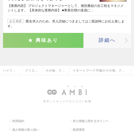
【業務内容】 プロジェクトマネージャーとして、個別番組の全工程をマネジメ
ントします。 【具体的な業務内容】 ■事業目標の達成に…
匿名求人のため、求人詳細につきましてはご面談時にお伝え致しま
会社概要
す。
興味あり
詳細へ
ハイクラ
クリエイ
その他、クリ
リモートワーク可能のその他、クリ
ス求人TO
ティブ系
エイティブ系
エイティブ系の転職・求人情報一覧
P
若手ハイキャリアのスカウト転職
利用規約
求人情報に関するポリシー
個人情報の取り扱い
推奨環境