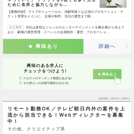
ために各所と協力しながら…
【業務内容】 ライブやミュージカル、演劇等様々な公演のプロモーション・チ
ケット管理をメインに、 企画や制作、当日の運営まで様…
当社は多彩なジャンルのエンターテインメントを舞台裏から支えて
会社概要
おり、劇場の運営管理・イベントの企画制作・運営・プロモーショ…
興味あり
詳細へ
興味のある求人に
チェックをつけよう!
興味あり
スカウトのマッチング精度があがる!
その求人への合格可能性がわかる!
掲載期間
26/07/30～26/08/12
リモート勤務OK／テレビ朝日内外の案件を上
流から担当できる！Webディレクターを募集
中！
その他、クリエイティブ系