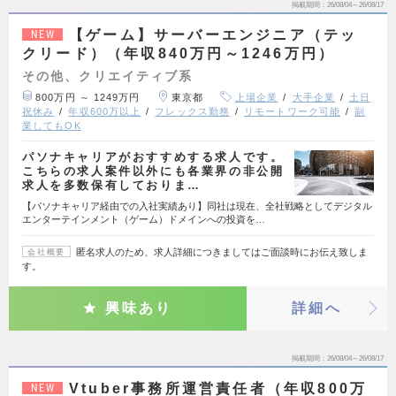
掲載期間
26/08/04～26/08/17
【ゲーム】サーバーエンジニア（テッ
NEW
クリード）（年収840万円～1246万円）
その他、クリエイティブ系
800万円 ～ 1249万円
東京都
上場企業
大手企業
土日
祝休み
年収600万以上
フレックス勤務
リモートワーク可能
副
業してもOK
パソナキャリアがおすすめする求人です。
こちらの求人案件以外にも各業界の非公開
求人を多数保有しておりま…
【パソナキャリア経由での入社実績あり】同社は現在、全社戦略としてデジタル
エンターテインメント（ゲーム）ドメインへの投資を…
匿名求人のため、求人詳細につきましてはご面談時にお伝え致しま
会社概要
す。
興味あり
詳細へ
掲載期間
26/08/04～26/08/17
Vtuber事務所運営責任者（年収800万
NEW