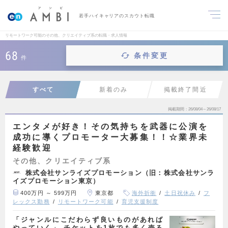
若手ハイキャリアのスカウト転職
リモートワーク可能のその他、クリエイティブ系の転職・求人情報
68
条件変更
件
すべて
新着のみ
掲載終了間近
掲載期間
26/08/04～26/08/17
エンタメが好き！その気持ちを武器に公演を
成功に導くプロモーター大募集！！☆業界未
経験歓迎
その他、クリエイティブ系
株式会社サンライズプロモーション（旧：株式会社サンラ
イズプロモーション東京）
400万円 ～ 599万円
東京都
海外折衝
土日祝休み
フ
レックス勤務
リモートワーク可能
育児支援制度
「ジャンルにこだわらず良いものがあれば
やっていく」 チケットを1枚でも多く売る