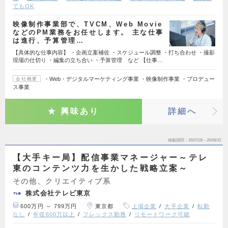
てもOK
映像制作事業部で、TVCM、Web Movie
などのPM業務をお任せします。 主な仕事
は進行、予算管理…
【具体的な仕事内容】 ・企画立案補佐 ・スケジュール調整 ・打ち合わせ ・撮影
現場の仕切り ・編集の立ち合い ・予算管理 など 【仕事…
・Web・デジタルマーケティング事業 ・映像制作事業 ・プロデュー
会社概要
ス事業
興味あり
詳細へ
掲載期間
26/07/28～26/08/10
【大手キー局】配信事業マネージャー～テレ
東のコンテンツ力を生かした戦略立案～
その他、クリエイティブ系
株式会社テレビ東京
600万円 ～ 799万円
東京都
上場企業
大手企業
転勤
なし
年収600万以上
フレックス勤務
リモートワーク可能