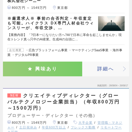
株式会社ジーニー
800万円 ～ 1549万円
東京都
※厳選求人※ 事前の合否判定・年収査定
も可能。ハイクラス DX専門人材会社ウィ
ンスリーが、年収交渉、…
【業務内容】 「?日本一になりたい方へ?AIで日本に革命を起こしませんか」現
在トレンド真っ只中のAI産業。生成AIの台頭に…
・広告プラットフォーム事業 ・マーケティングSaaS事業 ・海外事
会社概要
業 ・デジタルPR事業
興味あり
詳細へ
掲載期間
26/08/04～26/08/17
クリエイティブディレクター（グロー
NEW
バルテクノロジー企業担当）（年収800万円
～1500万円）
プロデューサー・ディレクター（その他）
800万円 ～ 1549万円
東京都
大手企業
管理職・マネジ
ャー
土日祝休み
年収600万以上
フレックス勤務
リモートワー