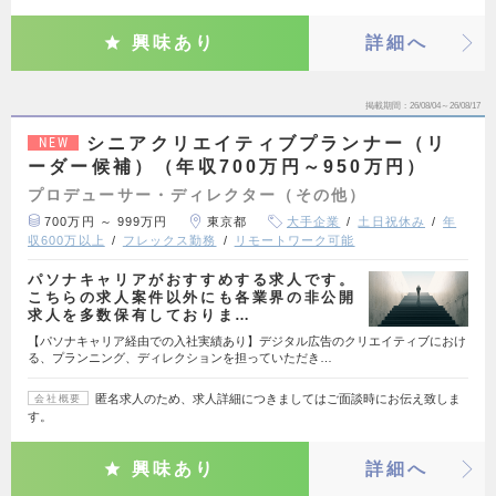
興味あり
詳細へ
掲載期間
26/08/04～26/08/17
シニアクリエイティブプランナー（リ
NEW
ーダー候補）（年収700万円～950万円）
プロデューサー・ディレクター（その他）
700万円 ～ 999万円
東京都
大手企業
土日祝休み
年
収600万以上
フレックス勤務
リモートワーク可能
パソナキャリアがおすすめする求人です。
こちらの求人案件以外にも各業界の非公開
求人を多数保有しておりま…
【パソナキャリア経由での入社実績あり】デジタル広告のクリエイティブにおけ
る、プランニング、ディレクションを担っていただき…
匿名求人のため、求人詳細につきましてはご面談時にお伝え致しま
会社概要
す。
興味あり
詳細へ