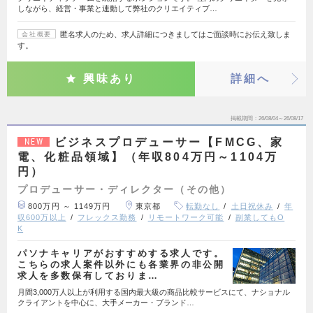
しながら、経営・事業と連動して弊社のクリエイティブ…
匿名求人のため、求人詳細につきましてはご面談時にお伝え致しま
会社概要
す。
興味あり
詳細へ
掲載期間
26/08/04～26/08/17
ビジネスプロデューサー【FMCG、家
NEW
電、化粧品領域】（年収804万円～1104万
円）
プロデューサー・ディレクター（その他）
800万円 ～ 1149万円
東京都
転勤なし
土日祝休み
年
収600万以上
フレックス勤務
リモートワーク可能
副業してもO
K
パソナキャリアがおすすめする求人です。
こちらの求人案件以外にも各業界の非公開
求人を多数保有しておりま…
月間3,000万人以上が利用する国内最大級の商品比較サービスにて、ナショナル
クライアントを中心に、大手メーカー・ブランド…