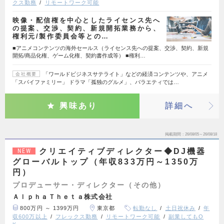
クス勤務
リモートワーク可能
映像・配信権を中心としたライセンス先へ
の提案、交渉、契約、新規開拓業務から、
権利元/製作委員会等との…
■アニメコンテンツの海外セールス（ライセンス先への提案、交渉、契約、新規
開拓/商品化権、ゲーム化権、契約書作成等） ■権利…
「ワールドビジネスサテライト」などの経済コンテンツや、アニメ
会社概要
「スパイファミリー」 ドラマ「孤独のグルメ」、バラエティでは…
興味あり
詳細へ
掲載期間
26/08/05～26/08/18
クリエイティブディレクター◆DJ機器
NEW
グローバルトップ（年収833万円～1350万
円）
プロデューサー・ディレクター（その他）
ＡｌｐｈａＴｈｅｔａ株式会社
800万円 ～ 1399万円
東京都
転勤なし
土日祝休み
年
収600万以上
フレックス勤務
リモートワーク可能
副業してもO