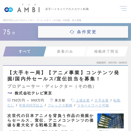
若手ハイキャリアのスカウト転職
650万円以上のプロデューサー・ディレクター（その他）の転職・求人情報
75
条件変更
件
すべて
新着のみ
掲載終了間近
掲載期間
26/07/28～26/08/10
【大手キー局】【アニメ事業】コンテンツ発
掘/国内外セールス/宣伝担当を募集！
プロデューサー・ディレクター（その他）
株式会社テレビ東京
750万円 ～ 999万円
東京都
上場企業
大手企業
転勤
なし
年収600万以上
フレックス勤務
リモートワーク可能
次世代の日本アニメを背負う作品の発掘か
らセールス、宣伝、アニメコンテンツの価
値を最大化する戦略立案か…