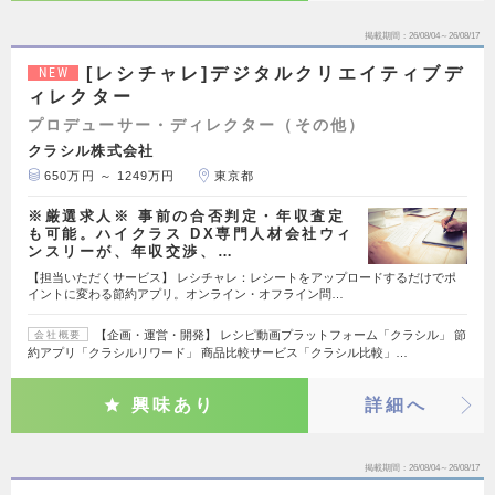
掲載期間
26/08/04～26/08/17
[レシチャレ]デジタルクリエイティブデ
NEW
ィレクター
プロデューサー・ディレクター（その他）
クラシル株式会社
650万円 ～ 1249万円
東京都
※厳選求人※ 事前の合否判定・年収査定
も可能。ハイクラス DX専門人材会社ウィ
ンスリーが、年収交渉、…
【担当いただくサービス】 レシチャレ：レシートをアップロードするだけでポ
イントに変わる節約アプリ。オンライン・オフライン問…
【企画・運営・開発】 レシピ動画プラットフォーム「クラシル」 節
会社概要
約アプリ「クラシルリワード」 商品比較サービス「クラシル比較」…
興味あり
詳細へ
掲載期間
26/08/04～26/08/17