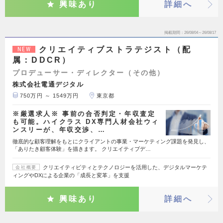
興味あり
詳細へ
掲載期間
26/08/04～26/08/17
クリエイティブストラテジスト（配
NEW
属：DDCR）
プロデューサー・ディレクター（その他）
株式会社電通デジタル
750万円 ～ 1549万円
東京都
※厳選求人※ 事前の合否判定・年収査定
も可能。ハイクラス DX専門人材会社ウィ
ンスリーが、年収交渉、…
徹底的な顧客理解をもとにクライアントの事業・マーケティング課題を発見し、
「ありたき顧客体験」を描きます。 クリエイティブデ…
クリエイティビティとテクノロジーを活用した、デジタルマーケテ
会社概要
ィングやDXによる企業の「成長と変革」を支援
興味あり
詳細へ