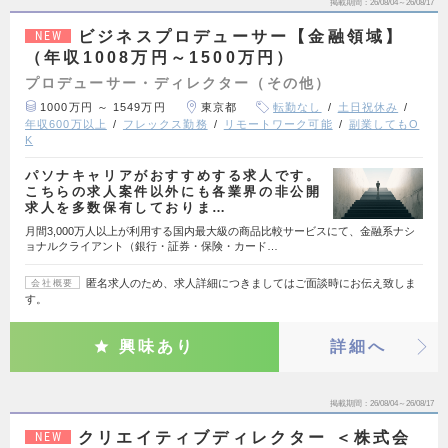
掲載期間
26/08/04～26/08/17
ビジネスプロデューサー【金融領域】
NEW
（年収1008万円～1500万円）
プロデューサー・ディレクター（その他）
1000万円 ～ 1549万円
東京都
転勤なし
土日祝休み
年収600万以上
フレックス勤務
リモートワーク可能
副業してもO
K
パソナキャリアがおすすめする求人です。
こちらの求人案件以外にも各業界の非公開
求人を多数保有しておりま…
月間3,000万人以上が利用する国内最大級の商品比較サービスにて、金融系ナシ
ョナルクライアント（銀行・証券・保険・カード…
匿名求人のため、求人詳細につきましてはご面談時にお伝え致しま
会社概要
す。
興味あり
詳細へ
掲載期間
26/08/04～26/08/17
クリエイティブディレクター ＜株式会
NEW