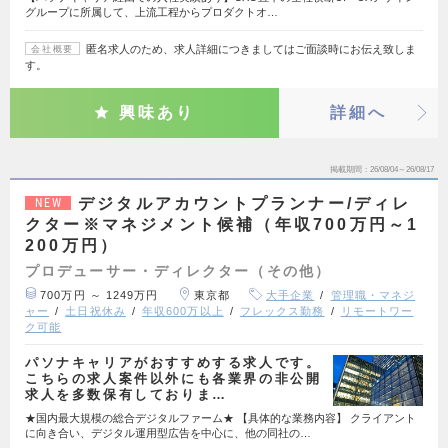
グループに所属して、上流工程からプロダクトオ…
匿名求人のため、求人詳細につきましてはご面談時にお伝え致しま
会社概要
す。
興味あり
詳細へ
掲載期間
26/08/04～26/08/17
デジタルアカウントプランナー/ディレ
NEW
クター※マネジメント候補（年収700万円～1
200万円）
プロデューサー・ディレクター（その他）
700万円 ～ 1249万円
東京都
大手企業
管理職・マネジ
ャー
土日祝休み
年収600万以上
フレックス勤務
リモートワー
ク可能
パソナキャリアがおすすめする求人です。
こちらの求人案件以外にも各業界の非公開
求人を多数保有しておりま…
★国内最大規模の総合デジタルファーム★ 【具体的な業務内容】 クライアント
に向き合い、デジタル運用型広告を中心に、他の同社の…