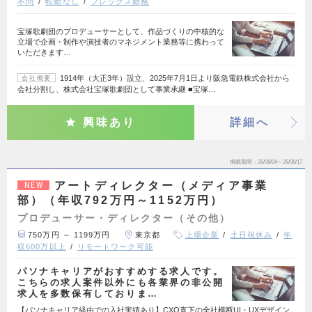
不問
転勤なし
フレックス勤務
宝塚歌劇団のプロデューサーとして、作品づくりの中核的な
立場で企画・制作や演技者のマネジメント業務等に携わって
いただきます…
1914年（大正3年）設立、2025年7月1日より阪急電鉄株式会社から
会社概要
会社分割し、株式会社宝塚歌劇団として事業承継 ■宝塚…
興味あり
詳細へ
掲載期間
26/08/04～26/08/17
アートディレクター（メディア事業
NEW
部）（年収792万円～1152万円）
プロデューサー・ディレクター（その他）
750万円 ～ 1199万円
東京都
上場企業
土日祝休み
年
収600万以上
リモートワーク可能
パソナキャリアがおすすめする求人です。
こちらの求人案件以外にも各業界の非公開
求人を多数保有しておりま…
【パソナキャリア経由での入社実績あり】CXO直下の全社横断UI・UXデザイン