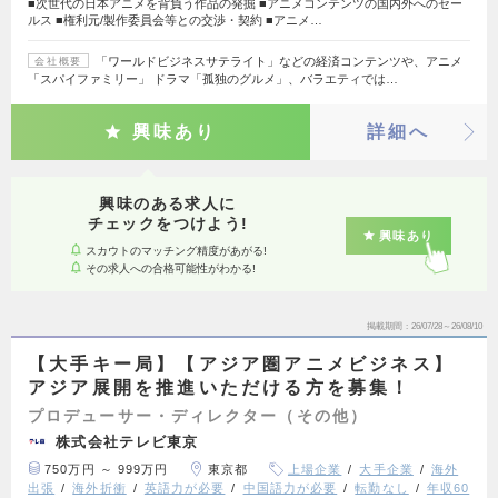
■次世代の日本アニメを背負う作品の発掘 ■アニメコンテンツの国内外へのセー
ルス ■権利元/製作委員会等との交渉・契約 ■アニメ…
「ワールドビジネスサテライト」などの経済コンテンツや、アニメ
会社概要
「スパイファミリー」 ドラマ「孤独のグルメ」、バラエティでは…
興味あり
詳細へ
興味のある求人に
チェックをつけよう!
興味あり
スカウトのマッチング精度があがる!
その求人への合格可能性がわかる!
掲載期間
26/07/28～26/08/10
【大手キー局】【アジア圏アニメビジネス】
アジア展開を推進いただける方を募集！
プロデューサー・ディレクター（その他）
株式会社テレビ東京
750万円 ～ 999万円
東京都
上場企業
大手企業
海外
出張
海外折衝
英語力が必要
中国語力が必要
転勤なし
年収60