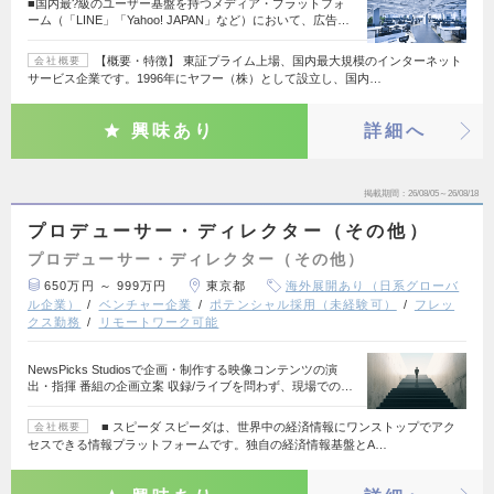
■国内最?級のユーザー基盤を持つメディア・プラットフォ
ーム（「LINE」「Yahoo! JAPAN」など）において、広告…
【概要・特徴】 東証プライム上場、国内最大規模のインターネット
会社概要
サービス企業です。1996年にヤフー（株）として設立し、国内…
興味あり
詳細へ
掲載期間
26/08/05～26/08/18
プロデューサー・ディレクター（その他）
プロデューサー・ディレクター（その他）
650万円 ～ 999万円
東京都
海外展開あり（日系グローバ
ル企業）
ベンチャー企業
ポテンシャル採用（未経験可）
フレッ
クス勤務
リモートワーク可能
NewsPicks Studiosで企画・制作する映像コンテンツの演
出・指揮 番組の企画立案 収録/ライブを問わず、現場での…
■ スピーダ スピーダは、世界中の経済情報にワンストップでアク
会社概要
セスできる情報プラットフォームです。独自の経済情報基盤とA…