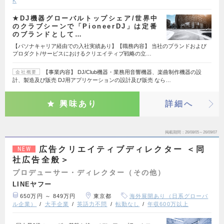
K
★DJ機器グローバルトップシェア/世界中
のクラブシーンで「PioneerDJ」は定番
のブランドとして…
【パソナキャリア経由での入社実績あり】【職務内容】 当社のブランドおよび
プロダクト/サービスにおけるクリエイティブ戦略の立…
【事業内容】 DJ/Club機器・業務用音響機器、楽曲制作機器の設
会社概要
計、製造及び販売 DJ用アプリケーションの設計及び販売 なら…
興味あり
詳細へ
掲載期間
26/08/05～26/09/07
広告クリエイティブディレクター ＜同
NEW
社広告全般＞
プロデューサー・ディレクター（その他）
LINEヤフー
650万円 ～ 849万円
東京都
海外展開あり（日系グローバ
ル企業）
大手企業
英語力不問
転勤なし
年収600万以上