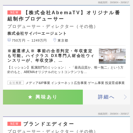
掲載期間
26/08/04～26/08/17
【株式会社AbemaTV】オリジナル番
NEW
組制作プロデューサー
プロデューサー・ディレクター（その他）
株式会社サイバーエージェント
750万円 ～ 1249万円
東京都
※厳選求人※ 事前の合否判定・年収査定
も可能。ハイクラス DX専門人材会社ウィ
ンスリーが、年収交渉、…
【ミッション】 配属部門のミッション： ・「最高品質か、唯一無二」という方
針のもと、ABEMAオリジナルのヒットコンテンツを…
メディア&IP事業 インターネット広告事業 ゲーム事業 投資育成事業
会社概要
興味あり
詳細へ
掲載期間
26/08/04～26/08/17
ブランドエディター
NEW
プロデューサー・ディレクター（その他）