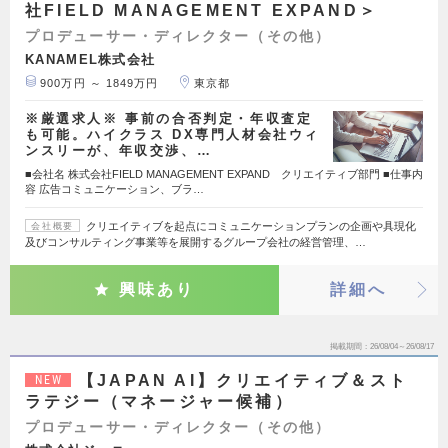
社FIELD MANAGEMENT EXPAND＞
プロデューサー・ディレクター（その他）
KANAMEL株式会社
900万円 ～ 1849万円
東京都
※厳選求人※ 事前の合否判定・年収査定
も可能。ハイクラス DX専門人材会社ウィ
ンスリーが、年収交渉、…
■会社名 株式会社FIELD MANAGEMENT EXPAND クリエイティブ部門 ■仕事内
容 広告コミュニケーション、ブラ…
クリエイティブを起点にコミュニケーションプランの企画や具現化
会社概要
及びコンサルティング事業等を展開するグループ会社の経営管理、…
興味あり
詳細へ
掲載期間
26/08/04～26/08/17
【JAPAN AI】クリエイティブ＆スト
NEW
ラテジー（マネージャー候補）
プロデューサー・ディレクター（その他）