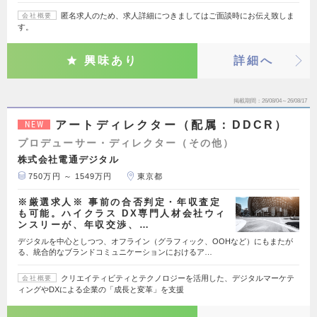
匿名求人のため、求人詳細につきましてはご面談時にお伝え致しま
会社概要
す。
興味あり
詳細へ
掲載期間
26/08/04～26/08/17
アートディレクター（配属：DDCR）
NEW
プロデューサー・ディレクター（その他）
株式会社電通デジタル
750万円 ～ 1549万円
東京都
※厳選求人※ 事前の合否判定・年収査定
も可能。ハイクラス DX専門人材会社ウィ
ンスリーが、年収交渉、…
デジタルを中心としつつ、オフライン（グラフィック、OOHなど）にもまたが
る、統合的なブランドコミュニケーションにおけるア…
クリエイティビティとテクノロジーを活用した、デジタルマーケテ
会社概要
ィングやDXによる企業の「成長と変革」を支援