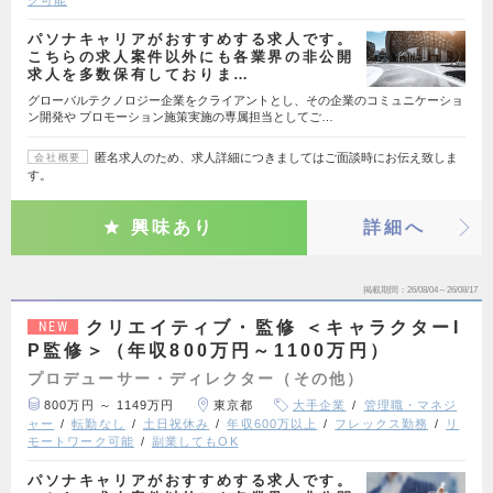
ク可能
パソナキャリアがおすすめする求人です。
こちらの求人案件以外にも各業界の非公開
求人を多数保有しておりま…
グローバルテクノロジー企業をクライアントとし、その企業のコミュニケーショ
ン開発や プロモーション施策実施の専属担当としてご…
匿名求人のため、求人詳細につきましてはご面談時にお伝え致しま
会社概要
す。
興味あり
詳細へ
掲載期間
26/08/04～26/08/17
クリエイティブ・監修 ＜キャラクターI
NEW
P監修＞（年収800万円～1100万円）
プロデューサー・ディレクター（その他）
800万円 ～ 1149万円
東京都
大手企業
管理職・マネジ
ャー
転勤なし
土日祝休み
年収600万以上
フレックス勤務
リ
モートワーク可能
副業してもOK
パソナキャリアがおすすめする求人です。