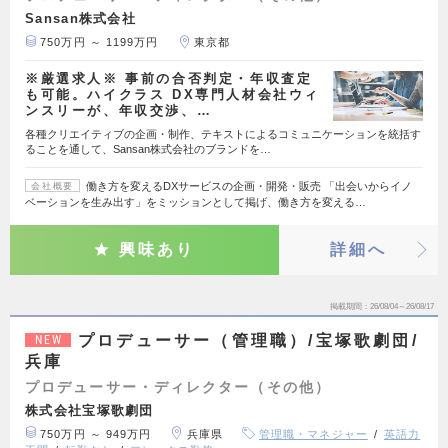
Sansan株式会社
750万円 ～ 1199万円
東京都
※厳選求人※ 事前の合否判定・年収査定
も可能。ハイクラス DX専門人材会社ウィ
ンスリーが、年収交渉、…
各種クリエイティブの企画・制作、テキストによるコミュニケーションを統括す
ることを通して、Sansan株式会社のブランドを…
働き方を変えるDXサービスの企画・開発・販売 「出会いからイノ
会社概要
ベーションを生み出す」をミッションとして掲げ、働き方を変える…
興味あり
詳細へ
掲載期間
26/08/04～26/08/17
プロデューサー（管理職）/宝塚歌劇団/
NEW
兵庫
プロデューサー・ディレクター（その他）
株式会社宝塚歌劇団
750万円 ～ 949万円
兵庫県
管理職・マネジャー
英語力