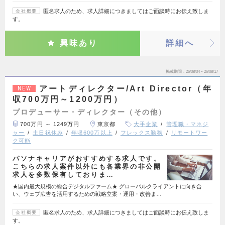
匿名求人のため、求人詳細につきましてはご面談時にお伝え致しま
会社概要
す。
興味あり
詳細へ
掲載期間
26/08/04～26/08/17
アートディレクター/Art Director（年
NEW
収700万円～1200万円）
プロデューサー・ディレクター（その他）
700万円 ～ 1249万円
東京都
大手企業
管理職・マネジ
ャー
土日祝休み
年収600万以上
フレックス勤務
リモートワー
ク可能
パソナキャリアがおすすめする求人です。
こちらの求人案件以外にも各業界の非公開
求人を多数保有しておりま…
★国内最大規模の総合デジタルファーム★ グローバルクライアントに向き合
い、ウェブ広告を活用するための戦略立案・運用・改善ま…
匿名求人のため、求人詳細につきましてはご面談時にお伝え致しま
会社概要
す。