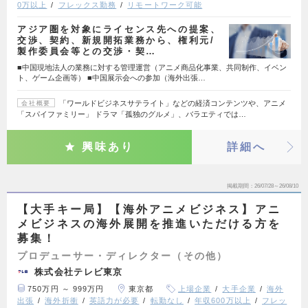
0万以上
フレックス勤務
リモートワーク可能
アジア圏を対象にライセンス先への提案、
交渉、契約、新規開拓業務から、権利元/
製作委員会等との交渉・契…
■中国現地法人の業務に対する管理運営（アニメ商品化事業、共同制作、イベン
ト、ゲーム企画等） ■中国展示会への参加（海外出張…
「ワールドビジネスサテライト」などの経済コンテンツや、アニメ
会社概要
「スパイファミリー」 ドラマ「孤独のグルメ」、バラエティでは…
興味あり
詳細へ
掲載期間
26/07/28～26/08/10
【大手キー局】【海外アニメビジネス】アニ
メビジネスの海外展開を推進いただける方を
募集！
プロデューサー・ディレクター（その他）
株式会社テレビ東京
750万円 ～ 999万円
東京都
上場企業
大手企業
海外
出張
海外折衝
英語力が必要
転勤なし
年収600万以上
フレッ