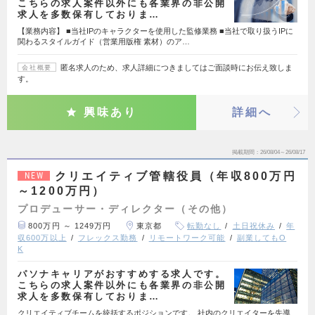
こちらの求人案件以外にも各業界の非公開
求人を多数保有しておりま…
【業務内容】 ■当社IPのキャラクターを使用した監修業務 ■当社で取り扱うIPに
関わるスタイルガイド（営業用版権 素材）のア…
匿名求人のため、求人詳細につきましてはご面談時にお伝え致しま
会社概要
す。
興味あり
詳細へ
掲載期間
26/08/04～26/08/17
クリエイティブ管轄役員（年収800万円
NEW
～1200万円）
プロデューサー・ディレクター（その他）
800万円 ～ 1249万円
東京都
転勤なし
土日祝休み
年
収600万以上
フレックス勤務
リモートワーク可能
副業してもO
K
パソナキャリアがおすすめする求人です。
こちらの求人案件以外にも各業界の非公開
求人を多数保有しておりま…
クリエイティブチームを統括するポジションです。 社内のクリエイターを先導