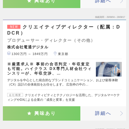
興味あり
詳細へ
掲載期間
26/08/04～26/08/17
クリエイティブディレクター（配属：D
NEW
DCR）
プロデューサー・ディレクター（その他）
株式会社電通デジタル
1300万円 ～ 1849万円
東京都
※厳選求人※ 事前の合否判定・年収査定
も可能。ハイクラス DX専門人材会社ウィ
ンスリーが、年収交渉、…
デジタルを中心とした統合的なブランドコミュニケーション、および顧客体験
（CX）設計の全体統括をお任せします。 広告枠の中の…
クリエイティビティとテクノロジーを活用した、デジタルマーケテ
会社概要
ィングやDXによる企業の「成長と変革」を支援
興味あり
詳細へ