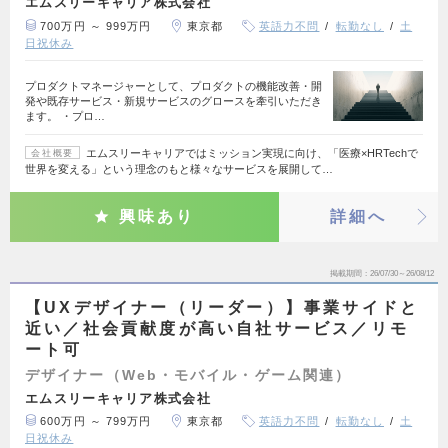
エムスリーキャリア株式会社
700万円 ～ 999万円
東京都
英語力不問
転勤なし
土
日祝休み
プロダクトマネージャーとして、プロダクトの機能改善・開
発や既存サービス・新規サービスのグロースを牽引いただき
ます。 ・プロ…
エムスリーキャリアではミッション実現に向け、「医療×HRTechで
会社概要
世界を変える」という理念のもと様々なサービスを展開して…
興味あり
詳細へ
掲載期間
26/07/30～26/08/12
【UXデザイナー（リーダー）】事業サイドと
近い／社会貢献度が高い自社サービス／リモ
ート可
デザイナー（Web・モバイル・ゲーム関連）
エムスリーキャリア株式会社
600万円 ～ 799万円
東京都
英語力不問
転勤なし
土
日祝休み