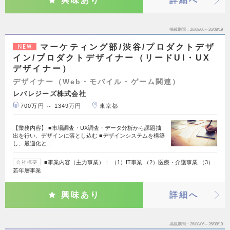
興味あり
詳細へ
掲載期間
26/08/06～26/08/19
マーケティング部/渋谷/プロダクトデザ
NEW
イン/プロダクトデザイナー（リードUI・UX
デザイナー）
デザイナー（Web・モバイル・ゲーム関連）
レバレジーズ株式会社
700万円 ～ 1349万円
東京都
【業務内容】 ■市場調査・UX調査・データ分析から課題抽
出を行い、デザインに落とし込む ■デザインシステムを構築
し、最適化と…
■事業内容（主力事業）： （1）IT事業 （2）医療・介護事業 （3）
会社概要
若年層事業
興味あり
詳細へ
掲載期間
26/08/06～26/08/19