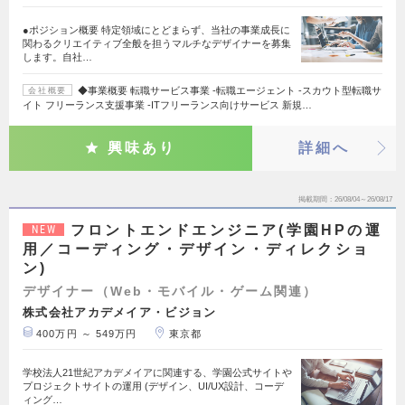
●ポジション概要 特定領域にとどまらず、当社の事業成長に
関わるクリエイティブ全般を担うマルチなデザイナーを募集
します。自社…
◆事業概要 転職サービス事業 -転職エージェント -スカウト型転職サ
会社概要
イト フリーランス支援事業 -ITフリーランス向けサービス 新規…
興味あり
詳細へ
掲載期間
26/08/04～26/08/17
フロントエンドエンジニア(学園HPの運
NEW
用／コーディング・デザイン・ディレクショ
ン)
デザイナー（Web・モバイル・ゲーム関連）
株式会社アカデメイア・ビジョン
400万円 ～ 549万円
東京都
学校法人21世紀アカデメイアに関連する、学園公式サイトや
プロジェクトサイトの運用 (デザイン、UI/UX設計、コーデ
ィング…