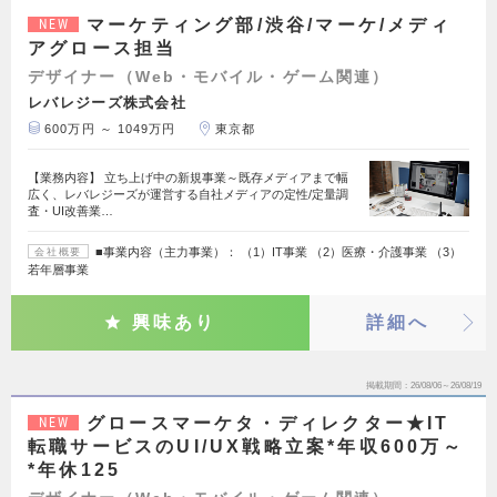
マーケティング部/渋谷/マーケ/メディ
NEW
アグロース担当
デザイナー（Web・モバイル・ゲーム関連）
レバレジーズ株式会社
600万円 ～ 1049万円
東京都
【業務内容】 立ち上げ中の新規事業～既存メディアまで幅
広く、レバレジーズが運営する自社メディアの定性/定量調
査・UI改善業…
■事業内容（主力事業）： （1）IT事業 （2）医療・介護事業 （3）
会社概要
若年層事業
興味あり
詳細へ
掲載期間
26/08/06～26/08/19
グロースマーケタ・ディレクター★IT
NEW
転職サービスのUI/UX戦略立案*年収600万～
*年休125