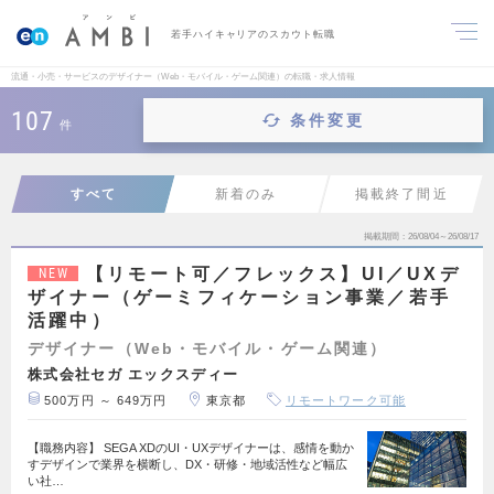
若手ハイキャリアのスカウト転職
流通・小売・サービスのデザイナー（Web・モバイル・ゲーム関連）の転職・求人情報
107
条件変更
件
すべて
新着のみ
掲載終了間近
掲載期間
26/08/04～26/08/17
【リモート可／フレックス】UI／UXデ
NEW
ザイナー（ゲーミフィケーション事業／若手
活躍中）
デザイナー（Web・モバイル・ゲーム関連）
株式会社セガ エックスディー
500万円 ～ 649万円
東京都
リモートワーク可能
【職務内容】 SEGA XDのUI・UXデザイナーは、感情を動か
すデザインで業界を横断し、DX・研修・地域活性など幅広
い社…