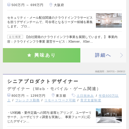
500万円 ～ 699万円
大阪府
セキュリティ・メール配信関連のクラウドインフラサービス
を担うデザインチームで、司令塔となるリーダー候補を募集
します。 プロ…
【自社開発のクラウドインフラ事業を展開しています。】 事業内
会社概要
容：クラウドインフラ事業 運営サービス：XServer、XSer…
興味あり
詳細へ
掲載期間
26/07/31～26/08/13
シニアプロダクトデザイナー
デザイナー（Web・モバイル・ゲーム関連）
800万円 ～ 1299万円
東京都
土日祝休み
年収600万以
上
フレックス勤務
リモートワーク可能
育児支援制度
・UX戦略・要件定義への関与 顧客ヒアリング、ユーザーリ
サーチ、ユーザビリティ調査を実施し、 事業フェーズに応
じたデザイン…