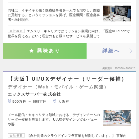
同社は「イキイキと働く医療従事者を一人でも増やし、医療
に貢献する」というミッションを掲げ、医療機関・医療従事
者へ向け現在…
エムスリーキャリアではミッション実現に向け、「医療×HRTechで
会社概要
世界を変える」という理念のもと様々なサービスを展開して…
興味あり
詳細へ
掲載期間
26/07/30～26/08/12
【大阪】UI/UXデザイナー（リーダー候補）
デザイナー（Web・モバイル・ゲーム関連）
エックスサーバー株式会社
500万円 ～ 699万円
大阪府
メール配信・セキュリティ領域における、デザインチームの
リーダー候補を募集します。 UI/UXデザイン of のレビュー
や要…
【自社開発のクラウドインフラ事業を展開しています。】 事業内
会社概要