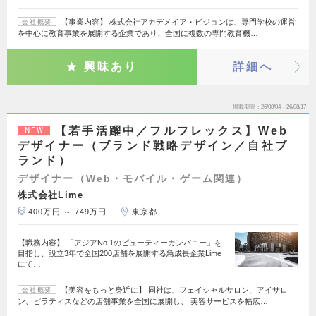
【事業内容】 株式会社アカデメイア・ビジョンは、専門学校の運営
会社概要
を中心に教育事業を展開する企業であり、全国に複数の専門教育機…
興味あり
詳細へ
掲載期間
26/08/04～26/08/17
【若手活躍中／フルフレックス】Web
NEW
デザイナー（ブランド戦略デザイン／自社ブ
ランド）
デザイナー（Web・モバイル・ゲーム関連）
株式会社Lime
400万円 ～ 749万円
東京都
【職務内容】 「アジアNo.1のビューティーカンパニー」を
目指し、設立3年で全国200店舗を展開する急成長企業Lime
にて…
【美容をもっと身近に】 同社は、フェイシャルサロン、アイサロ
会社概要
ン、ピラティスなどの店舗事業を全国に展開し、 美容サービスを幅広…