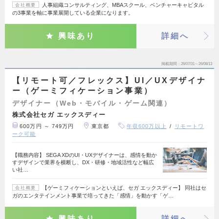
人事組織コンサルティング、MBAスクール、ベンチャーキャピタル
会社概要
の3事業を軸に事業展開している企業になります。
興味あり
詳細へ
掲載期間
26/07/31～26/08/13
【リモート可／フレックス】UI／UXデザイナ
ー（ゲーミフィケーション事業）
デザイナー（Web・モバイル・ゲーム関連）
株式会社セガ エックスディー
600万円 ～ 749万円
東京都
年収600万以上
リモートワ
ーク可能
【職務内容】 SEGA XDのUI・UXデザイナーは、感情を動か
すデザインで業界を横断し、DX・研修・地域活性など幅広
い社…
【ゲーミフィケーションといえば、セガ エックスディー】 同社はセ
会社概要
ガのエンタテインメント事業で培ってきた「感情」を動かす「ゲ…
興味あり
詳細へ