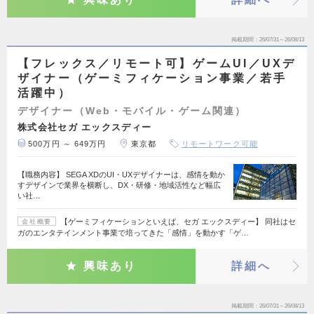
掲載期間
26/07/31～26/08/13
【フレックス／リモート可】ゲームUI／UXデ
ザイナー（ゲーミフィケーション事業／若手
活躍中）
デザイナー（Web・モバイル・ゲーム関連）
株式会社セガ エックスディー
500万円 ～ 649万円
東京都
リモートワーク可能
【職務内容】 SEGA XDのUI・UXデザイナーは、感情を動か
すデザインで業界を横断し、DX・研修・地域活性など幅広
い社…
【ゲーミフィケーションといえば、セガ エックスディー】 同社はセ
会社概要
ガのエンタテインメント事業で培ってきた「感情」を動かす「ゲ…
興味あり
詳細へ
掲載期間
26/07/31～26/08/13