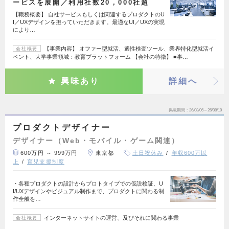
ービスを展開／利用社数20，000社超
【職務概要】 自社サービスもしくは関連するプロダクトのU
I／UXデザインを担っていただきます。最適なUI／UXの実現
により…
【事業内容】 オファー型就活、適性検査ツール、業界特化型就活イ
会社概要
ベント、大学事業領域：教育プラットフォーム 【会社の特徴】 ■事…
興味あり
詳細へ
掲載期間
26/08/06～26/08/19
プロダクトデザイナー
デザイナー（Web・モバイル・ゲーム関連）
600万円 ～ 999万円
東京都
土日祝休み
年収600万以
上
育児支援制度
・各種プロダクトの設計からプロトタイプでの仮説検証、U
I/UXデザインやビジュアル制作まで、プロダクトに関わる制
作全般を…
インターネットサイトの運営、及びそれに関わる事業
会社概要