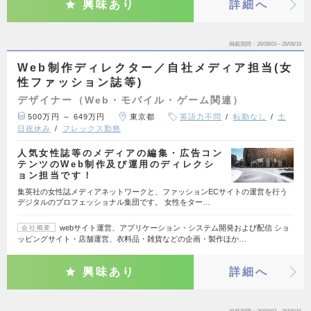
興味あり
詳細へ
掲載期間
26/08/03～26/08/16
Web制作ディレクター／自社メディア担当(女
性ファッション誌等)
デザイナー（Web・モバイル・ゲーム関連）
500万円 ～ 649万円
東京都
英語力不問
転勤なし
土
日祝休み
フレックス勤務
人気女性誌等のメディアの編集・広告コン
テンツのWeb制作及び運用のディレクシ
ョン担当です！
集英社の女性誌メディアネットワークと、ファッションECサイトの運営を行う
デジタルのプロフェッショナル集団です。 女性をター…
webサイト運営、アプリケーション・システム開発および配信 ショ
会社概要
ッピングサイト・店舗運営、衣料品・雑貨などの企画・製作ほか…
興味あり
詳細へ