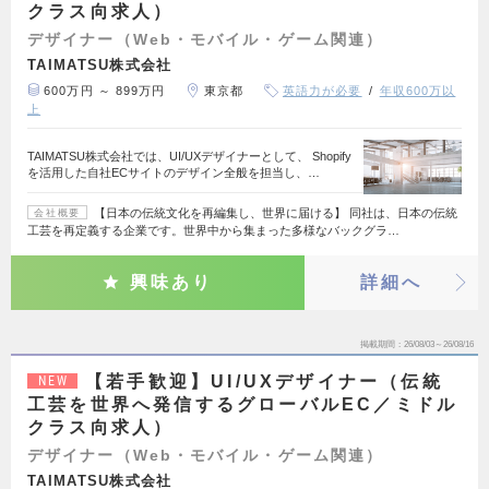
クラス向求人）
デザイナー（Web・モバイル・ゲーム関連）
TAIMATSU株式会社
600万円 ～ 899万円
東京都
英語力が必要
年収600万以
上
TAIMATSU株式会社では、UI/UXデザイナーとして、 Shopify
を活用した自社ECサイトのデザイン全般を担当し、…
【日本の伝統文化を再編集し、世界に届ける】 同社は、日本の伝統
会社概要
工芸を再定義する企業です。世界中から集まった多様なバックグラ…
興味あり
詳細へ
掲載期間
26/08/03～26/08/16
【若手歓迎】UI/UXデザイナー（伝統
NEW
工芸を世界へ発信するグローバルEC／ミドル
クラス向求人）
デザイナー（Web・モバイル・ゲーム関連）
TAIMATSU株式会社