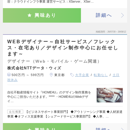
容：クラウドインフラ事業 運営サービス：XServer、XSer…
興味あり
詳細へ
掲載期間
26/07/30～26/08/12
WEBデザイナー～自社サービス／フレック
ス・在宅あり／デザイン制作中心にお任せし
ます～
デザイナー（Web・モバイル・ゲーム関連）
株式会社NTTデータ・ウィズ
500万円 ～ 599万円
東京都
大手企業
転勤なし
土日
祝休み
自社不動産情報サイト『HOME4U』のデザイン制作業務を
中心にご担当いただきます。***** ・HOME4UのWebデザ
イ…
【ビジネスサポート事業部門】 ◆アウトソーシング事業 ◆人材派遣
会社概要
事業 ◆オフィス支援事業 【シェアードサービス事業部門】 ◆人事、…