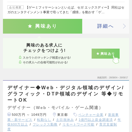
【ゲーミフィケーションといえば、セガ エックスディー】 同社はセ
会社概要
ガのエンタテインメント事業で培ってきた「感情」を動かす「ゲ…
興味あり
詳細へ
興味のある求人に
チェックをつけよう!
興味あり
スカウトのマッチング精度があがる!
その求人への合格可能性がわかる!
掲載期間
26/08/04～26/08/17
デザイナー◆Web・デジタル領域のデザイン/
グラフィック・DTP領域のデザイン 等◆リモ
ートOK
デザイナー（Web・モバイル・ゲーム関連）
500万円 ～ 1049万円
東京都
ベンチャー企業
新規事
業・新サービス
転勤なし
土日祝休み
1億円以上資金調達済
年
収600万以上
フレックス勤務
リモートワーク可能
育児支援制
度