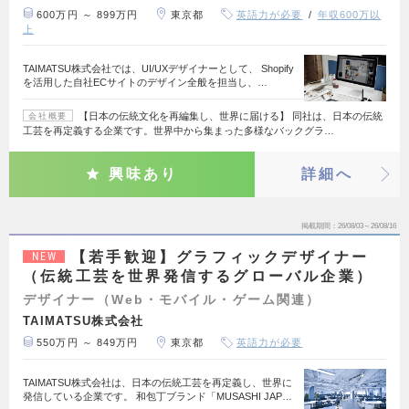
600万円 ～ 899万円
東京都
英語力が必要
年収600万以
上
TAIMATSU株式会社では、UI/UXデザイナーとして、 Shopify
を活用した自社ECサイトのデザイン全般を担当し、…
【日本の伝統文化を再編集し、世界に届ける】 同社は、日本の伝統
会社概要
工芸を再定義する企業です。世界中から集まった多様なバックグラ…
興味あり
詳細へ
掲載期間
26/08/03～26/08/16
【若手歓迎】グラフィックデザイナー
NEW
（伝統工芸を世界発信するグローバル企業）
デザイナー（Web・モバイル・ゲーム関連）
TAIMATSU株式会社
550万円 ～ 849万円
東京都
英語力が必要
TAIMATSU株式会社は、日本の伝統工芸を再定義し、世界に
発信している企業です。 和包丁ブランド「MUSASHI JAP…