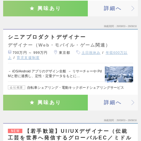
興味あり
詳細へ
掲載期間
26/08/03～26/08/16
シニアプロダクトデザイナー
デザイナー（Web・モバイル・ゲーム関連）
700万円 ～ 999万円
東京都
土日祝休み
年収600万以
上
育児支援制度
－ iOS/Android アプリのデザイン全般 － リサーチャーや Pd
Mと密に連携し、定性・定量データをもとに…
自転車シェアリング・電動キックボードシェアリングサービス
会社概要
興味あり
詳細へ
掲載期間
26/08/03～26/08/16
【若手歓迎】UI/UXデザイナー（伝統
NEW
工芸を世界へ発信するグローバルEC／ミドル