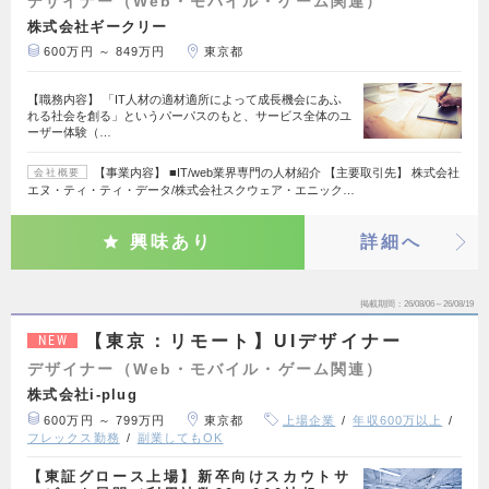
デザイナー（Web・モバイル・ゲーム関連）
株式会社ギークリー
600万円 ～ 849万円
東京都
【職務内容】 「IT人材の適材適所によって成長機会にあふ
れる社会を創る」というパーパスのもと、サービス全体のユ
ーザー体験（…
【事業内容】 ■IT/web業界専門の人材紹介 【主要取引先】 株式会社
会社概要
エヌ・ティ・ティ・データ/株式会社スクウェア・エニック…
興味あり
詳細へ
掲載期間
26/08/06～26/08/19
【東京：リモート】UIデザイナー
NEW
デザイナー（Web・モバイル・ゲーム関連）
株式会社i-plug
600万円 ～ 799万円
東京都
上場企業
年収600万以上
フレックス勤務
副業してもOK
【東証グロース上場】新卒向けスカウトサ