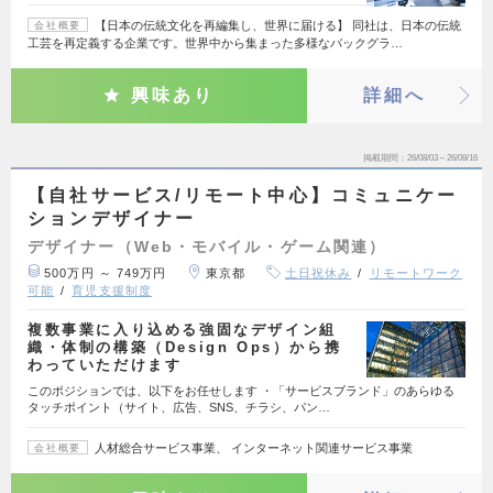
【日本の伝統文化を再編集し、世界に届ける】 同社は、日本の伝統
会社概要
工芸を再定義する企業です。世界中から集まった多様なバックグラ…
興味あり
詳細へ
掲載期間
26/08/03～26/08/16
【自社サービス/リモート中心】コミュニケー
ションデザイナー
デザイナー（Web・モバイル・ゲーム関連）
500万円 ～ 749万円
東京都
土日祝休み
リモートワーク
可能
育児支援制度
複数事業に入り込める強固なデザイン組
織・体制の構築（Design Ops）から携
わっていただけます
このポジションでは、以下をお任せします ・「サービスブランド」のあらゆる
タッチポイント（サイト、広告、SNS、チラシ、パン…
人材総合サービス事業、 インターネット関連サービス事業
会社概要