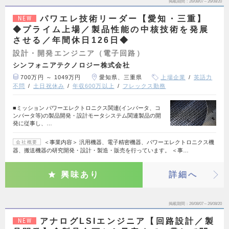
掲載期間
26/08/07～26/08/20
パワエレ技術リーダー【愛知・三重】
NEW
◆プライム上場／製品性能の中核技術を発展
させる／年間休日126日◆
設計・開発エンジニア（電子回路）
シンフォニアテクノロジー株式会社
700万円 ～ 1049万円
愛知県、三重県
上場企業
英語力
不問
土日祝休み
年収600万以上
フレックス勤務
■ミッション パワーエレクトロニクス関連(インバータ、コ
ンバータ等)の製品開発・設計モータシステム関連製品の開
発に従事し、…
＜事業内容＞ 汎用機器、電子精密機器、パワーエレクトロニクス機
会社概要
器、搬送機器の研究開発・設計・製造・販売を行っています。 ＜事…
興味あり
詳細へ
掲載期間
26/08/07～26/08/20
アナログLSIエンジニア【回路設計／製
NEW