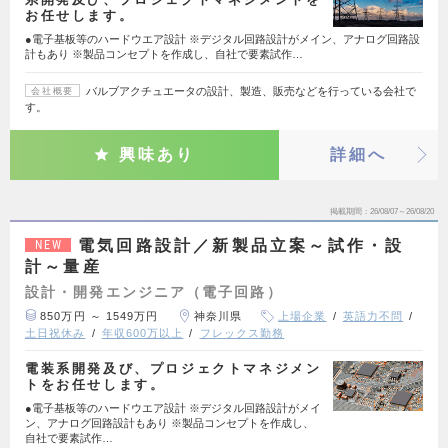
お任せします。
●電子基板等のハードウエア設計 ※デジタル回路設計がメイン、アナログ回路設
計もあり ※製品コンセプトを作成し、自社で要素試作…
バルブアクチュエータの設計、製造、販売などを行っている会社で
会社概要
す。
興味あり
詳細へ
掲載期間
26/08/07～26/08/20
電気回路設計／新製品立案～試作・設
NEW
計～量産
設計・開発エンジニア（電子回路）
850万円 ～ 1549万円
神奈川県
上場企業
英語力不問
土日祝休み
年収600万以上
フレックス勤務
電装系開発及び、プロジェクトマネジメン
トをお任せします。
●電子基板等のハードウエア設計 ※デジタル回路設計がメイ
ン、アナログ回路設計もあり ※製品コンセプトを作成し、
自社で要素試作…