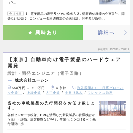
（P…
1．電子部品の販売及びその輸出入 2．情報通信機器の企画設計、開
会社概要
発及び販売 3．コンピュータ周辺機器の企画設計、開発及び販売…
興味あり
詳細へ
掲載期間
26/07/31～26/08/13
【東京】自動車向け電子製品のハードウェア
開発
設計・開発エンジニア（電子回路）
株式会社ユーシン
550万円 ～ 799万円
東京都
海外展開あり（日系グローバ
ル企業）
上場企業
大手企業
土日祝休み
フレックス勤務
当社の車載製品の先行開発をお任せ致しま
す。
各種センサーや映像、HMIを活用した新規製品の仕様検討か
ら設計・評価、顧客提案などを行い事業化につなげるべく先
行開発に携…