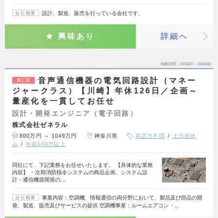
設計、製造、販売を行っている会社です。
会社概要
興味あり
詳細へ
掲載期間
26/08/07～26/08/20
音声通信機器の電気回路設計（マネー
NEW
ジャークラス）【川崎】年休126日／企画～
量産化を一貫してお任せ
設計・開発エンジニア（電子回路）
株式会社ゼネラル
800万円 ～ 1049万円
神奈川県
英語力不問
土日祝休
み
年収600万以上
同社にて、下記業務をお任せいたします。 【具体的な業務
内容】 ・次期消防指令システムの商品企画、システム設
計・通信機器開発の…
事業内容：空調機、情報通信の両分野において、製品及び部品の開
会社概要
発、製造、販売及びサービスの提供 空調機事業：ルームエアコン・…