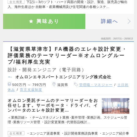
下記1～3のソフト・ハード両面の開発・設計、製造、販売及び輸出
会社概要
入、海外生産ほか 自動車・産業機械用及び住宅関連の各種システ…
興味あり
詳細へ
掲載期間
26/07/31～26/08/13
【滋賀県草津市】FA機器のエレキ設計変更・
評価業務のテーマリーダー※オムロングルー
プ/福利厚生充実
設計・開発エンジニア（電子回路）
オムロンエキスパートエンジニアリング株式会社
500万円 ～ 799万円
滋賀県
管理職・マネジャー
土日祝
休み
育児支援制度
オムロン受託チームのテーマリーダーをお
任せします。サーボモータ・ドライバ、イ
ンバータのエレキ設計変更…
＜業務詳細＞ ・チームマネジメント業務 -案件管理 -業務計画、スケジュール管
理 -業務リソース管理 ・設計変更業務 -代替部品検討…
・エンジニア派遣事業 ・設計開発業務請負事業 ・エンジニア紹介事
会社概要