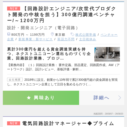
【回路設計エンジニア/次世代プロダク
NEW
ト開発の中核を担う】300億円調達ベンチャ
ー/～1200万円
設計・開発エンジニア（電子回路）
800万円 ～ 1199万円
東京都
株式公開準備
ベンチャー
企業
新規事業・新サービス
英語力不問
土日祝休み
累計300億円を超える資金調達実績を持
つ、ネクストユニコーン選出ものづくり企
業。回路設計業務、プロジ…
【業務内容】 （１）回路設計業務： 要件定義、部品選定、回路図作成、AW（ア
ートワーク）設計、設計レビュー、基板評価・解析…
2018年に設立。創業から10年弱で累計300億円超の資金調達を実現
会社概要
し、ネクストユニコーン企業として注目を集めるものづく…
興味あり
詳細へ
掲載期間
26/08/07～26/08/20
電気回路設計マネージャー◆プライム
NEW