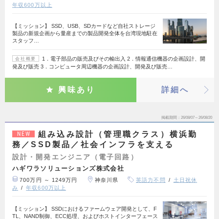
年収600万以上
【ミッション】 SSD、USB、SDカードなど自社ストレージ
製品の新規企画から量産までの製品開発全体を台湾現地駐在
スタッフ…
1．電子部品の販売及びその輸出入 2．情報通信機器の企画設計、開
会社概要
発及び販売 3．コンピュータ周辺機器の企画設計、開発及び販売…
興味あり
詳細へ
掲載期間
26/08/07～26/08/20
組み込み設計（管理職クラス）横浜勤
NEW
務／SSD製品／社会インフラを支える
設計・開発エンジニア（電子回路）
ハギワラソリューションズ株式会社
700万円 ～ 1249万円
神奈川県
英語力不問
土日祝休
み
年収600万以上
【ミッション】 SSDにおけるファームウェア開発として、F
TL、NAND制御、ECC処理、およびホストインターフェース