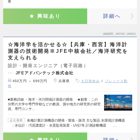
業
興味あり
詳細へ
掲載期間
26/07/30～26/08/12
☆海洋学を活かせる☆【兵庫・西宮】海洋計
測器の技術開発※JFE中核会社／海洋研究を
支えられる
設計・開発エンジニア（電子回路）
JFEアドバンテック株式会社
450万円 ～ 699万円
兵庫県
土日祝休み
フレックス勤
務
■業務詳細 ・海洋・河川関係計測器の開発 ★顧客：この
分野の大学や専門学校などの教員、国や地方の研究所の研究
員、専門コンサ…
各種計量計測機器の開発・製造・販売 主な製品 水環境計測機器
会社概要
：水位計・汚泥濃度計・水質監視装置・UV計等 計測診断機器 …