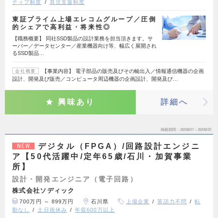
ティブ制度
育児支援制度
東証プライム上場エレコムグループ／圧倒
的シェアで高利益・将来性◎
【職務概要】 同社SSD製品の設計業務を担当頂きます。サ
ーバー／データセンター／産業機器向け等、幅広く展開され
るSSD製品…
【事業内容】 電子部品の販売及びその輸出入／情報通信機器の企画
会社概要
設計、開発及び販売／コンピュータ周辺機器の企画設計、開発及び…
興味あり
詳細へ
掲載期間
26/08/07～26/08/20
デジタル（FPGA）/回路設計エンジニ
NEW
ア【50代活躍中/定年65歳/石川・加賀事業
所】
設計・開発エンジニア（電子回路）
株式会社ソディック
700万円 ～ 899万円
石川県
上場企業
英語力不問
転
勤なし
土日祝休み
年収600万以上