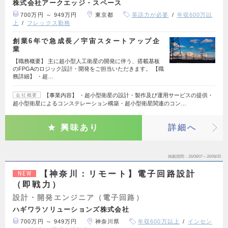
株式会社アークエッジ・スペース
700万円 ～ 949万円
東京都
英語力が必要
年収600万以
上
フレックス勤務
創業6年で急成長／宇宙スタートアップ企
業
【職務概要】 主に超小型人工衛星の開発に伴う、搭載基板
のFPGAのロジック設計・開発をご担当いただきます。 【職
務詳細】 ・超…
【事業内容】 ・超小型衛星の設計・製作及び運用サービスの提供・
会社概要
超小型衛星によるコンステレーション構築・超小型衛星関連のコン…
興味あり
詳細へ
掲載期間
26/08/07～26/08/20
【神奈川：リモート】電子回路設計
NEW
（即戦力）
設計・開発エンジニア（電子回路）
ハギワラソリューションズ株式会社
700万円 ～ 949万円
神奈川県
年収600万以上
インセン