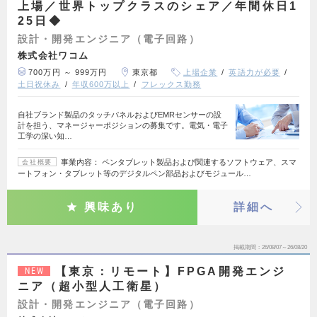
上場／世界トップクラスのシェア／年間休日1
25日◆
設計・開発エンジニア（電子回路）
株式会社ワコム
700万円 ～ 999万円
東京都
上場企業
英語力が必要
土日祝休み
年収600万以上
フレックス勤務
自社ブランド製品のタッチパネルおよびEMRセンサーの設
計を担う、マネージャーポジションの募集です。電気・電子
工学の深い知…
事業内容： ペンタブレット製品および関連するソフトウェア、スマ
会社概要
ートフォン・タブレット等のデジタルペン部品およびモジュール…
興味あり
詳細へ
掲載期間
26/08/07～26/08/20
【東京：リモート】FPGA開発エンジ
NEW
ニア（超小型人工衛星）
設計・開発エンジニア（電子回路）