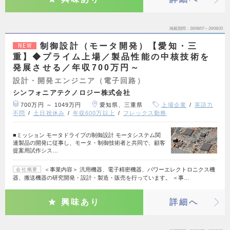
掲載期間
26/08/07～26/08/20
制御設計（モータ開発）【愛知・三
NEW
重】◆プライム上場／製品性能の中核技術を
発展させる／年収700万円～
設計・開発エンジニア（電子回路）
シンフォニアテクノロジー株式会社
700万円 ～ 1049万円
愛知県、三重県
上場企業
英語力
不問
土日祝休み
年収600万以上
フレックス勤務
■ミッション モータドライブの制御設計 モータシステム関
連製品の開発に従事し、モータ・制御技術者と共同で、顧客
提案用試作シス…
＜事業内容＞ 汎用機器、電子精密機器、パワーエレクトロニクス機
会社概要
器、搬送機器の研究開発・設計・製造・販売を行っています。 ＜事…
興味あり
詳細へ