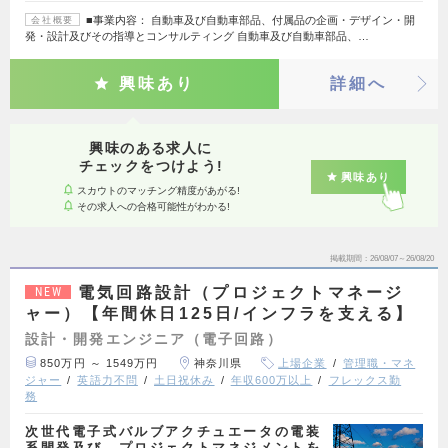
■事業内容： 自動車及び自動車部品、付属品の企画・デザイン・開
会社概要
発・設計及びその指導とコンサルティング 自動車及び自動車部品、…
興味あり
詳細へ
興味のある求人に
チェックをつけよう!
興味あり
スカウトのマッチング精度があがる!
その求人への合格可能性がわかる!
掲載期間
26/08/07～26/08/20
電気回路設計（プロジェクトマネージ
NEW
ャー）【年間休日125日/インフラを支える】
設計・開発エンジニア（電子回路）
850万円 ～ 1549万円
神奈川県
上場企業
管理職・マネ
ジャー
英語力不問
土日祝休み
年収600万以上
フレックス勤
務
次世代電子式バルブアクチュエータの電装
系開発及び、プロジェクトマネジメントを