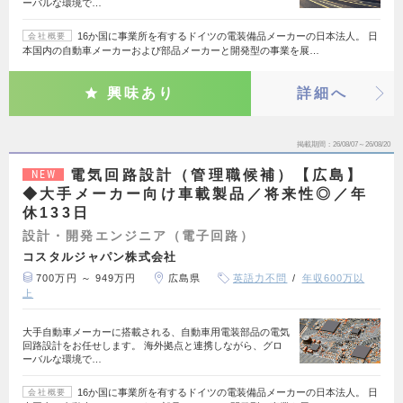
ーバルな環境で…
16か国に事業所を有するドイツの電装備品メーカーの日本法人。 日
会社概要
本国内の自動車メーカーおよび部品メーカーと開発型の事業を展…
興味あり
詳細へ
掲載期間
26/08/07～26/08/20
電気回路設計（管理職候補）【広島】
NEW
◆大手メーカー向け車載製品／将来性◎／年
休133日
設計・開発エンジニア（電子回路）
コスタルジャパン株式会社
700万円 ～ 949万円
広島県
英語力不問
年収600万以
上
大手自動車メーカーに搭載される、自動車用電装部品の電気
回路設計をお任せします。 海外拠点と連携しながら、グロ
ーバルな環境で…
16か国に事業所を有するドイツの電装備品メーカーの日本法人。 日
会社概要