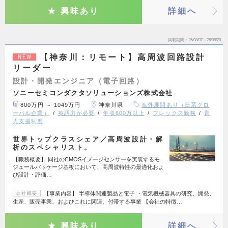
興味あり
詳細へ
掲載期間
26/08/07～26/08/20
【神奈川：リモート】高周波回路設計
NEW
リーダー
設計・開発エンジニア（電子回路）
ソニーセミコンダクタソリューションズ株式会社
800万円 ～ 1049万円
神奈川県
海外展開あり（日系グロ
ーバル企業）
英語力が必要
年収600万以上
フレックス勤務
育
児支援制度
世界トップクラスシェア／高周波設計・解
析のスペシャリスト。
【職務概要】 同社のCMOSイメージセンサーを実装するモ
ジュールパッケージ基板において、高周波特性の最適化およ
び設計・評価…
【事業内容】 半導体関連製品と電子 ・電気機械器具の研究、開発、
会社概要
生産、販売事業、およびこれに関連、付帯する事業 【会社の特徴…
興味あり
詳細へ