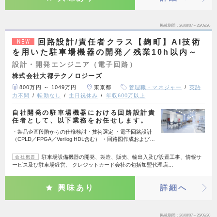
掲載期間
26/08/07～26/08/20
回路設計/責任者クラス【麹町】AI技術
NEW
を用いた駐車場機器の開発／残業10h以内～
設計・開発エンジニア（電子回路）
株式会社大都テクノロジーズ
800万円 ～ 1049万円
東京都
管理職・マネジャー
英語
力不問
転勤なし
土日祝休み
年収600万以上
自社開発の駐車場機器における回路設計責
任者として、以下業務をお任せします。
・製品企画段階からの仕様検討・技術選定 ・電子回路設計
（CPLD／FPGA／Verilog HDL含む） ・回路図作成および…
駐車場設備機器の開発、製造、販売、輸出入及び設置工事、情報サ
会社概要
ービス及び駐車場経営、 クレジットカード会社の包括加盟代理店…
興味あり
詳細へ
掲載期間
26/08/07～26/08/20