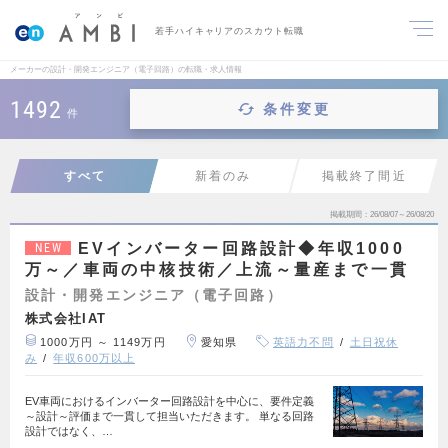
若手ハイキャリアのスカウト転職
メーカーの設計・開発エンジニア（電子回路）の転職・求人情報
1492
条件変更
件
すべて
新着のみ
掲載終了間近
掲載期間
26/08/07～26/08/20
EVインバーター回路設計◆年収1000
NEW
万～／車両の中核技術／上流～量産まで一貫
設計・開発エンジニア（電子回路）
株式会社IAT
1000万円 ～ 1149万円
愛知県
英語力不問
土日祝休
み
年収600万以上
EV車両におけるインバーター回路設計を中心に、要件定義
～設計～評価まで一貫して担当いただきます。 単なる回路
設計ではなく、…