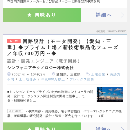
本国内の自動車メーカーおよび部品メーカーと開発型の事業を展…
興味あり
詳細へ
掲載期間
26/08/07～26/08/20
回路設計（モータ開発）【愛知・三
NEW
重】◆プライム上場／新技術製品化フェーズ
／年収700万円～◆
設計・開発エンジニア（電子回路）
シンフォニアテクノロジー株式会社
700万円 ～ 1049万円
愛知県、三重県
上場企業
英語力
不問
土日祝休み
年収600万以上
フレックス勤務
■ミッション モータドライブのための制御コントローラの開
発・設計 モータシステム関連製品の開発に従事し、モー
タ・制御技術者と…
＜事業内容＞ 汎用機器、電子精密機器、パワーエレクトロニクス機
会社概要
器、搬送機器の研究開発・設計・製造・販売を行っています。 ＜事…
興味あり
詳細へ