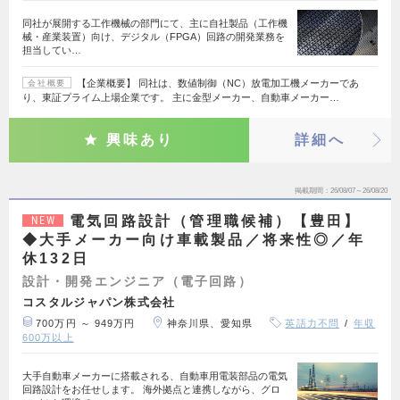
同社が展開する工作機械の部門にて、主に自社製品（工作機
械・産業装置）向け、デジタル（FPGA）回路の開発業務を
担当してい…
【企業概要】 同社は、数値制御（NC）放電加工機メーカーであ
会社概要
り、東証プライム上場企業です。 主に金型メーカー、自動車メーカー…
興味あり
詳細へ
掲載期間
26/08/07～26/08/20
電気回路設計（管理職候補）【豊田】
NEW
◆大手メーカー向け車載製品／将来性◎／年
休132日
設計・開発エンジニア（電子回路）
コスタルジャパン株式会社
700万円 ～ 949万円
神奈川県、愛知県
英語力不問
年収
600万以上
大手自動車メーカーに搭載される、自動車用電装部品の電気
回路設計をお任せします。 海外拠点と連携しながら、グロ