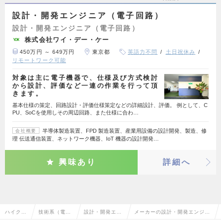
設計・開発エンジニア（電子回路）
設計・開発エンジニア（電子回路）
株式会社ワイ・デー・ケー
450万円 ～ 649万円
東京都
英語力不問
土日祝休み
リモートワーク可能
対象は主に電子機器で、仕様及び方式検討
から設計、評価など一連の作業を行って頂
きます。
基本仕様の策定、回路設計・評価仕様策定などの詳細設計、評価。 例として、C
PU、SoCを使用しその周辺回路、また仕様に合わ…
半導体製造装置、FPD 製造装置、産業用設備の設計開発、製造、修
会社概要
理 伝送通信装置、ネットワーク機器、IoT 機器の設計開発…
興味あり
詳細へ
ハイクラ
技術系（電
設計・開発エン
メーカーの設計・開発エンジニ