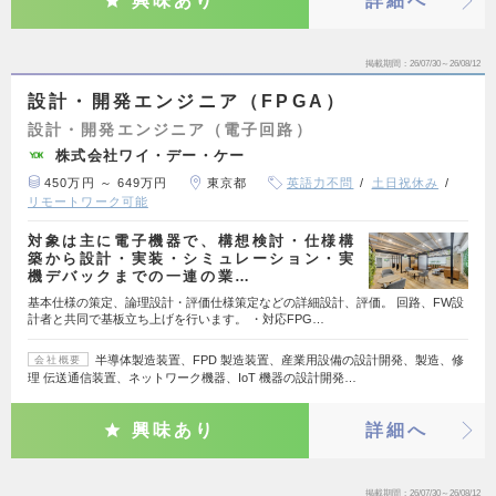
興味あり
詳細へ
掲載期間
26/07/30～26/08/12
設計・開発エンジニア（FPGA）
設計・開発エンジニア（電子回路）
株式会社ワイ・デー・ケー
450万円 ～ 649万円
東京都
英語力不問
土日祝休み
リモートワーク可能
対象は主に電子機器で、構想検討・仕様構
築から設計・実装・シミュレーション・実
機デバックまでの一連の業…
基本仕様の策定、論理設計・評価仕様策定などの詳細設計、評価。 回路、FW設
計者と共同で基板立ち上げを行います。 ・対応FPG…
半導体製造装置、FPD 製造装置、産業用設備の設計開発、製造、修
会社概要
理 伝送通信装置、ネットワーク機器、IoT 機器の設計開発…
興味あり
詳細へ
掲載期間
26/07/30～26/08/12