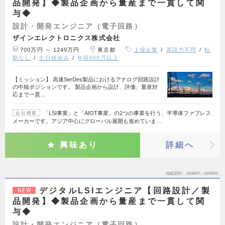
品開発】◆製品企画から量産まで一貫して関
与◆
設計・開発エンジニア（電子回路）
ザインエレクトロニクス株式会社
700万円 ～ 1249万円
東京都
上場企業
英語力不問
転
勤なし
土日祝休み
年収600万以上
【ミッション】 高速SerDes製品におけるアナログ回路設計
の中核ポジションです。 製品企画から設計、評価、量産対
応まで一貫…
「LSI事業」と「AIOT事業」の2つの事業を行う、半導体ファブレス
会社概要
メーカーです。アジア中心にグローバル展開も進めていま…
興味あり
詳細へ
掲載期間
26/08/07～26/08/20
デジタルLSIエンジニア【回路設計／製
NEW
品開発】◆製品企画から量産まで一貫して関
与◆
設計・開発エンジニア（電子回路）