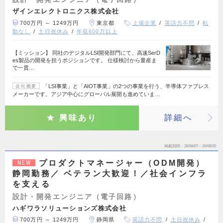
ザインエレクトロニクス株式会社
700万円 ～ 1249万円
東京都
上場企業
英語力不問
転
勤なし
土日祝休み
年収600万以上
【ミッション】 同社のデジタルLSI開発部門にて、高速SerD
es製品の開発を担うポジションです。 仕様検討から量産ま
で一貫…
「LSI事業」と「AIOT事業」の2つの事業を行う、半導体ファブレス
会社概要
メーカーです。アジア中心にグローバル展開も進めていま…
興味あり
詳細へ
掲載期間
26/08/07～26/08/20
プロダクトマネージャー（ODM開発）
NEW
静岡勤務／ ベテラン大歓迎！／社会インフラ
を支える
設計・開発エンジニア（電子回路）
ハギワラソリューションズ株式会社
700万円 ～ 1249万円
静岡県
英語力不問
土日祝休み