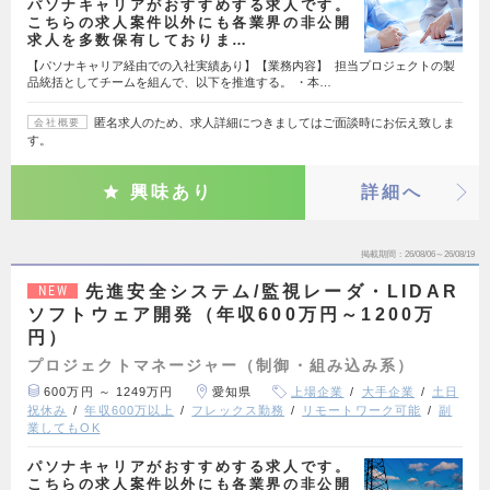
パソナキャリアがおすすめする求人です。
こちらの求人案件以外にも各業界の非公開
求人を多数保有しておりま…
【パソナキャリア経由での入社実績あり】【業務内容】 担当プロジェクトの製
品統括としてチームを組んで、以下を推進する。 ・本…
匿名求人のため、求人詳細につきましてはご面談時にお伝え致しま
会社概要
す。
興味あり
詳細へ
掲載期間
26/08/06～26/08/19
先進安全システム/監視レーダ・LIDAR
NEW
ソフトウェア開発（年収600万円～1200万
円）
プロジェクトマネージャー（制御・組み込み系）
600万円 ～ 1249万円
愛知県
上場企業
大手企業
土日
祝休み
年収600万以上
フレックス勤務
リモートワーク可能
副
業してもOK
パソナキャリアがおすすめする求人です。
こちらの求人案件以外にも各業界の非公開