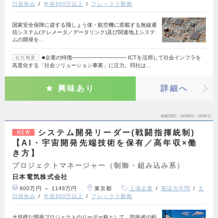
日祝休み
年収600万以上
フレックス勤務
国家安全保障に資する飛しょう体・航空機に搭載する無線通
信システム(テレメータ／データリンク)及び関連地上システ
ムの開発を…
■企業の特徴────────────── ICTを活用して社会インフラを
会社概要
高度化する「社会ソリューション事業」に注力。同社は…
興味あり
詳細へ
掲載期間
26/08/04～26/08/17
システム開発リーダー(戦闘指揮統制)
NEW
【AI・宇宙開発先端技術を保有／高年収×働
き方】
プロジェクトマネージャー（制御・組み込み系）
日本電気株式会社
900万円 ～ 1149万円
東京都
上場企業
英語力不問
土
日祝休み
年収600万以上
フレックス勤務
大規模な開発プロジェクトのリーダー格として、防衛省の戦