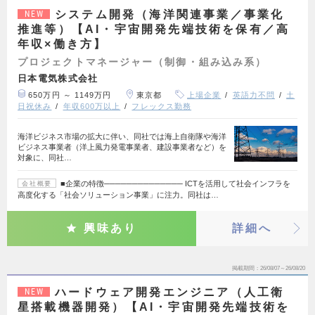
システム開発（海洋関連事業／事業化
NEW
推進等）【AI・宇宙開発先端技術を保有／高
年収×働き方】
プロジェクトマネージャー（制御・組み込み系）
日本電気株式会社
650万円 ～ 1149万円
東京都
上場企業
英語力不問
土
日祝休み
年収600万以上
フレックス勤務
海洋ビジネス市場の拡大に伴い、同社では海上自衛隊や海洋
ビジネス事業者（洋上風力発電事業者、建設事業者など）を
対象に、同社…
■企業の特徴────────────── ICTを活用して社会インフラを
会社概要
高度化する「社会ソリューション事業」に注力。同社は…
興味あり
詳細へ
掲載期間
26/08/07～26/08/20
ハードウェア開発エンジニア（人工衛
NEW
星搭載機器開発）【AI・宇宙開発先端技術を