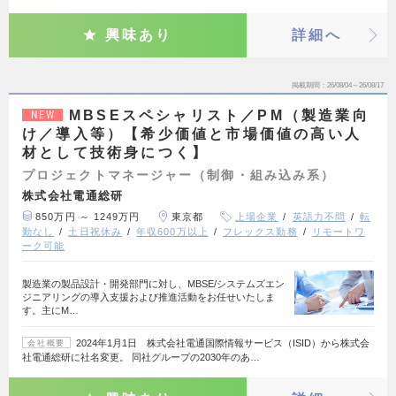
興味あり
詳細へ
掲載期間
26/08/04～26/08/17
MBSEスペシャリスト／PM（製造業向
NEW
け／導入等）【希少価値と市場価値の高い人
材として技術身につく】
プロジェクトマネージャー（制御・組み込み系）
株式会社電通総研
850万円 ～ 1249万円
東京都
上場企業
英語力不問
転
勤なし
土日祝休み
年収600万以上
フレックス勤務
リモートワ
ーク可能
製造業の製品設計・開発部門に対し、MBSE/システムズエン
ジニアリングの導入支援および推進活動をお任せいたしま
す。主にM…
2024年1月1日 株式会社電通国際情報サービス（ISID）から株式会
会社概要
社電通総研に社名変更。 同社グループの2030年のあ…