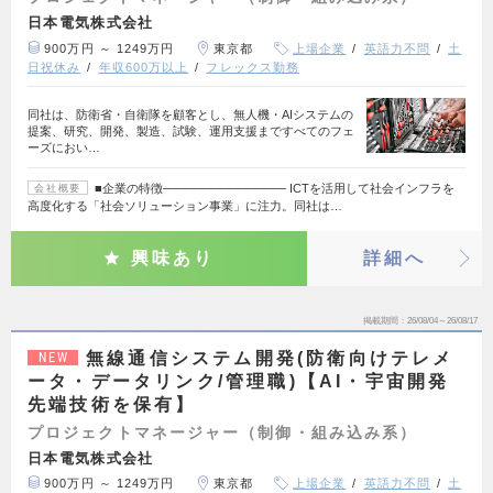
日本電気株式会社
900万円 ～ 1249万円
東京都
上場企業
英語力不問
土
日祝休み
年収600万以上
フレックス勤務
同社は、防衛省・自衛隊を顧客とし、無人機・AIシステムの
提案、研究、開発、製造、試験、運用支援まですべてのフェ
ーズにおい…
■企業の特徴────────────── ICTを活用して社会インフラを
会社概要
高度化する「社会ソリューション事業」に注力。同社は…
興味あり
詳細へ
掲載期間
26/08/04～26/08/17
無線通信システム開発(防衛向けテレメ
NEW
ータ・データリンク/管理職)【AI・宇宙開発
先端技術を保有】
プロジェクトマネージャー（制御・組み込み系）
日本電気株式会社
900万円 ～ 1249万円
東京都
上場企業
英語力不問
土