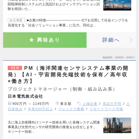
闘指揮統制システムの上流設計およびインテグレーション試
験を統括いた…
■企業の特徴────────────── ICTを活用して社会インフラを
会社概要
高度化する「社会ソリューション事業」に注力。同社は…
興味あり
詳細へ
掲載期間
26/08/04～26/08/17
PM（海洋関連センサシステム事業の開
NEW
発）【AI・宇宙開発先端技術を保有／高年収
×働き方】
プロジェクトマネージャー（制御・組み込み系）
日本電気株式会社
900万円 ～ 1149万円
東京都
上場企業
英語力不問
土
日祝休み
年収600万以上
フレックス勤務
リモートワーク可能
主に海上自衛隊向けソーナー技術を用いた各種システム関連
事業及び次世代センサの研究開発の推進をお任せします。
※ソーナー技術…