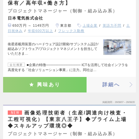
保有／高年収×働き方】
プロジェクトマネージャー（制御・組み込み系）
日本電気株式会社
650万円 ～ 1149万円
東京都
上場企業
英語力不問
土
日祝休み
年収600万以上
フレックス勤務
衛星搭載用装置のハードウェア設計開発/サブシステム設計/
組込みソフトウェア/プロジェクトマネジメントを担当して
いただきま…
■企業の特徴────────────── ICTを活用して社会インフラを
会社概要
高度化する「社会ソリューション事業」に注力。同社は…
興味あり
詳細へ
掲載期間
26/08/07～26/08/20
画像処理技術者（生産/調達向け検査・
NEW
工程可視化）【東京八王子】◆プライム上場
◆スキルアップ環境◎◆
プロジェクトマネージャー（制御・組み込み系）