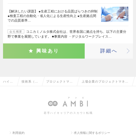
【解決したい課題】 ●生産工程における品質ばらつきの抑制
●検査工程の自動化・省人化による生産性向上 ●生産拠点間
での品質基準…
コニカミノルタ株式会社は、世界各国に拠点を持ち、以下の主要分
会社概要
野で事業を展開しています。 ■事業内容 ・デジタルワークプレイス…
興味あり
詳細へ
ハイク
技術系（電
プロジェクトマネ
上場企業のプロジェクトマネー
ラス求
気・電子・
ージャー（制御・
ジャー（制御・組み込み系）の
人TOP
半導体）
組み込み系）
転職・求人情報一覧
若手ハイキャリアのスカウト転職
利用規約
求人情報に関するポリシー