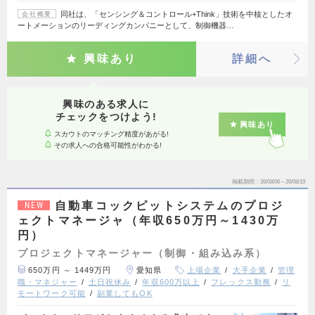
同社は、「センシング＆コントロール+Think」技術を中核としたオ
会社概要
ートメーションのリーディングカンパニーとして、制御機器…
興味あり
詳細へ
興味のある求人に
チェックをつけよう!
興味あり
スカウトのマッチング精度があがる!
その求人への合格可能性がわかる!
掲載期間
26/08/06～26/08/19
自動車コックピットシステムのプロジ
NEW
ェクトマネージャ（年収650万円～1430万
円）
プロジェクトマネージャー（制御・組み込み系）
650万円 ～ 1449万円
愛知県
上場企業
大手企業
管理
職・マネジャー
土日祝休み
年収600万以上
フレックス勤務
リ
モートワーク可能
副業してもOK