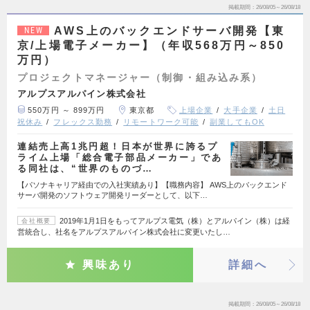
掲載期間
26/08/05～26/08/18
AWS上のバックエンドサーバ開発【東
NEW
京/上場電子メーカー】（年収568万円～850
万円）
プロジェクトマネージャー（制御・組み込み系）
アルプスアルパイン株式会社
550万円 ～ 899万円
東京都
上場企業
大手企業
土日
祝休み
フレックス勤務
リモートワーク可能
副業してもOK
連結売上高1兆円超！日本が世界に誇るプ
ライム上場「総合電子部品メーカー」であ
る同社は、“世界のものづ…
【パソナキャリア経由での入社実績あり】【職務内容】 AWS上のバックエンド
サーバ開発のソフトウェア開発リーダーとして、以下…
2019年1月1日をもってアルプス電気（株）とアルパイン（株）は経
会社概要
営統合し、社名をアルプスアルパイン株式会社に変更いたし…
興味あり
詳細へ
掲載期間
26/08/05～26/08/18