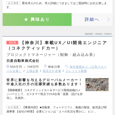
匿名求人のため、求人詳細につきましてはご面談時にお伝え致しま
会社概要
す。
興味あり
詳細へ
掲載期間
26/08/06～26/08/19
【神奈川】車載UX／UI開発エンジニア
NEW
（コネクティッドカー）
プロジェクトマネージャー（制御・組み込み系）
日産自動車株式会社
550万円 ～ 749万円
神奈川県
海外展開あり（日系グロー
バル企業）
上場企業
英語力が必要
フレックス勤務
世界に影響を与えるグローバルメーカー！
中途入社の方の活躍実績も多数あります！
【職務概要】 コネクティッドカー＆サービス開発組織のメ
ンバーとして、カスタマー視点でのUI企画・提案・設計を担
当し、先進的…
【事業内容】 ■自動車、フォークリフト、船舶の製造、販売及び関
会社概要
連事業 【会社の特徴】 企業ビジョンは「人々の生活を豊かに」 ビジ…