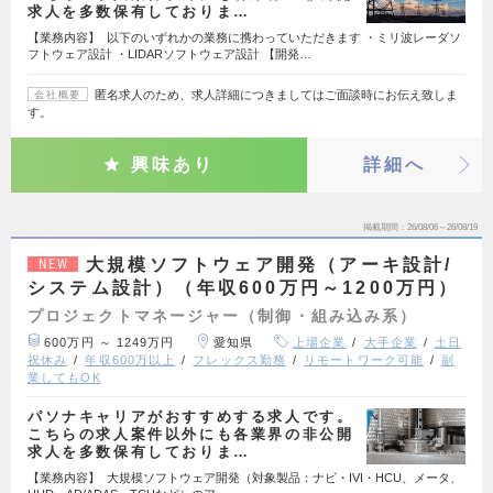
求人を多数保有しておりま…
【業務内容】 以下のいずれかの業務に携わっていただきます ・ミリ波レーダソ
フトウェア設計 ・LIDARソフトウェア設計 【開発…
匿名求人のため、求人詳細につきましてはご面談時にお伝え致しま
会社概要
す。
興味あり
詳細へ
掲載期間
26/08/06～26/08/19
大規模ソフトウェア開発（アーキ設計/
NEW
システム設計）（年収600万円～1200万円）
プロジェクトマネージャー（制御・組み込み系）
600万円 ～ 1249万円
愛知県
上場企業
大手企業
土日
祝休み
年収600万以上
フレックス勤務
リモートワーク可能
副
業してもOK
パソナキャリアがおすすめする求人です。
こちらの求人案件以外にも各業界の非公開
求人を多数保有しておりま…
【業務内容】 大規模ソフトウェア開発（対象製品：ナビ・IVI・HCU、メータ、