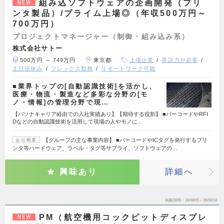
組み込ソフトウェアの企画開発（プリ
NEW
ンタ製品）/プライム上場◎（年収500万円～
700万円）
プロジェクトマネージャー（制御・組み込み系）
株式会社サトー
500万円 ～ 749万円
東京都
上場企業
英語力が必要
土日祝休み
フレックス勤務
リモートワーク可能
■業界トップの[自動認識技術]を活かし、
医療・物流・製造など多彩な分野の[モ
ノ・情報]の管理分野で現…
【パソナキャリア経由での入社実績あり】【期待する役割】 ■バーコードやRFI
Dなどの自動認識技術を活用して現場の人やモノに…
【グループの主な事業内容】 ■バーコードやICタグを発行するプリ
会社概要
ンタ等ハードウェア、ラベル・タグ等サプライ、ソフトウェアの…
興味あり
詳細へ
掲載期間
26/08/05～26/08/18
PM（航空機用コックピットディスプレ
NEW