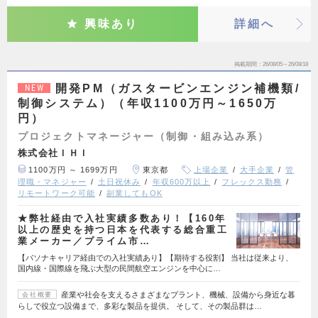
興味あり
詳細へ
掲載期間
26/08/05～26/08/18
開発PM（ガスタービンエンジン補機類/
NEW
制御システム）（年収1100万円～1650万
円）
プロジェクトマネージャー（制御・組み込み系）
株式会社ＩＨＩ
1100万円 ～ 1699万円
東京都
上場企業
大手企業
管
理職・マネジャー
土日祝休み
年収600万以上
フレックス勤務
リモートワーク可能
副業してもOK
★弊社経由で入社実績多数あり！【160年
以上の歴史を持つ日本を代表する総合重工
業メーカー／プライム市…
【パソナキャリア経由での入社実績あり】【期待する役割】 当社は従来より、
国内線・国際線を飛ぶ大型の民間航空エンジンを中心に…
産業や社会を支えるさまざまなプラント、機械、設備から身近な暮
会社概要
らしで役立つ設備まで、多彩な製品を提供。 そして、その製品群は…