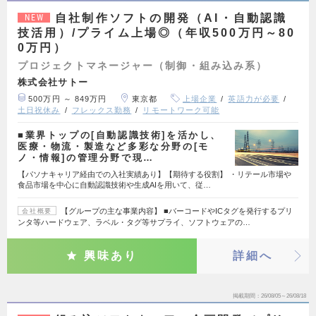
自社制作ソフトの開発（AI・自動認識
NEW
技活用）/プライム上場◎（年収500万円～80
0万円）
プロジェクトマネージャー（制御・組み込み系）
株式会社サトー
500万円 ～ 849万円
東京都
上場企業
英語力が必要
土日祝休み
フレックス勤務
リモートワーク可能
■業界トップの[自動認識技術]を活かし、
医療・物流・製造など多彩な分野の[モ
ノ・情報]の管理分野で現…
【パソナキャリア経由での入社実績あり】【期待する役割】 ・リテール市場や
食品市場を中心に自動認識技術や生成AIを用いて、従…
【グループの主な事業内容】 ■バーコードやICタグを発行するプリ
会社概要
ンタ等ハードウェア、ラベル・タグ等サプライ、ソフトウェアの…
興味あり
詳細へ
掲載期間
26/08/05～26/08/18