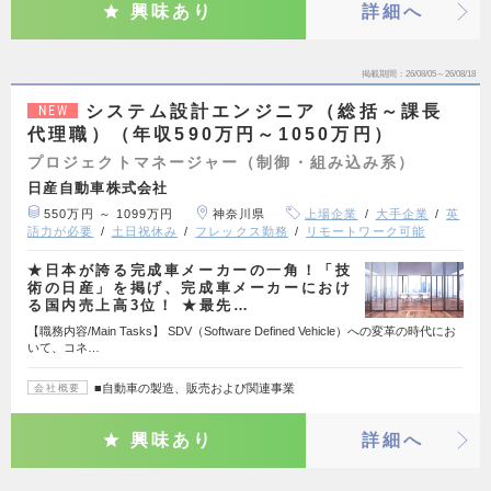
興味あり
詳細へ
掲載期間
26/08/05～26/08/18
システム設計エンジニア（総括～課長
NEW
代理職）（年収590万円～1050万円）
プロジェクトマネージャー（制御・組み込み系）
日産自動車株式会社
550万円 ～ 1099万円
神奈川県
上場企業
大手企業
英
語力が必要
土日祝休み
フレックス勤務
リモートワーク可能
★日本が誇る完成車メーカーの一角！「技
術の日産」を掲げ、完成車メーカーにおけ
る国内売上高3位！ ★最先…
【職務内容/Main Tasks】 SDV（Software Defined Vehicle）への変革の時代にお
いて、コネ…
■自動車の製造、販売および関連事業
会社概要
興味あり
詳細へ