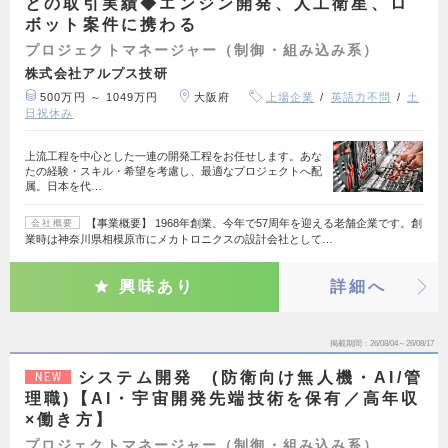
との取引実績◆エンジン開発、人工衛星、ロ
ボット案件に携わる
プロジェクトマネージャー（制御・組み込み系）
株式会社アルプス技研
500万円 ～ 1049万円
大阪府
上場企業
英語力不問
土
日祝休み
上流工程を中心とした一連の開発工程をお任せします。あな
たの経験・スキル・希望を考慮し、最適なプロジェクトへ配
属。日本を代…
【事業概要】 1968年創業、今年で57周年を迎える老舗企業です。創
会社概要
業時は神奈川県相模原市にメカトロニクスの設計会社として…
興味あり
詳細へ
掲載期間
26/08/04～26/08/17
システム開発 (防衛向け無人機・AI/管
NEW
理職)【AI・宇宙開発先端技術を保有／高年収
×働き方】
プロジェクトマネージャー（制御・組み込み系）