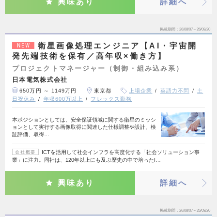
興味あり
詳細へ
掲載期間
26/08/07～26/08/20
衛星画像処理エンジニア【AI・宇宙開
NEW
発先端技術を保有／高年収×働き方】
プロジェクトマネージャー（制御・組み込み系）
日本電気株式会社
650万円 ～ 1149万円
東京都
上場企業
英語力不問
土
日祝休み
年収600万以上
フレックス勤務
本ポジションとしては、安全保証領域に関する衛星のミッシ
ョンとして実行する画像取得に関連した仕様調整や設計、検
証評価、取得…
ICTを活用して社会インフラを高度化する「社会ソリューション事
会社概要
業」に注力。同社は、120年以上にも及ぶ歴史の中で培ったI…
興味あり
詳細へ
掲載期間
26/08/07～26/08/20