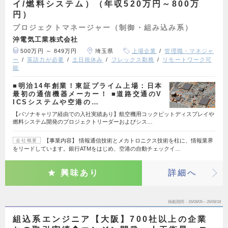
イ/燃料システム）（年収520万円～800万
円）
プロジェクトマネージャー（制御・組み込み系）
沖電気工業株式会社
500万円 ～ 849万円
埼玉県
上場企業
管理職・マネジャ
ー
英語力が必要
土日祝休み
フレックス勤務
リモートワーク可
能
■明治14年創業！東証プライム上場：日本
最初の通信機器メーカー！ ■道路交通のV
ICSシステムや空港の…
【パソナキャリア経由での入社実績あり】航空機用コックピットディスプレイや
燃料システム開発のプロジェクトリーダーおよびシス…
【事業内容】 情報通信技術とメカトロニクス技術を柱に、情報業界
会社概要
をリードしています。銀行ATMをはじめ、空港の自動チェックイ…
興味あり
詳細へ
掲載期間
26/08/05～26/08/18
組込系エンジニア【大阪】700社以上の企業