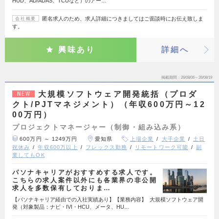
HUD、AD/ADAS、TCUなど）のアー…
匿名求人のため、求人詳細につきましてはご面談時にお伝え致しま
会社概要
す。
興味あり
詳細へ
掲載期間
26/08/06～26/08/19
大規模ソフトウェア開発統括（プロダ
NEW
クト/PJTマネジメント）（年収600万円～12
00万円）
プロジェクトマネージャー（制御・組み込み系）
600万円 ～ 1249万円
愛知県
上場企業
大手企業
土日
祝休み
年収600万以上
フレックス勤務
リモートワーク可能
副
業してもOK
パソナキャリアがおすすめする求人です。
こちらの求人案件以外にも各業界の非公開
求人を多数保有しておりま…
【パソナキャリア経由での入社実績あり】【業務内容】 大規模ソフトウェア開
発（対象製品：ナビ・IVI・HCU、メータ、HU…