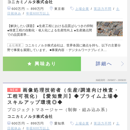
コニカミノルタ株式会社
600万円 ～ 899万円
東京都
上場企業
英語力不問
土
日祝休み
年収600万以上
【解決したい課題】 ●生産工程における品質ばらつきの抑制
●検査工程の自動化・省人化による生産性向上 ●生産拠点間
での品質基準…
コニカミノルタ株式会社は、世界各国に拠点を持ち、以下の主要分
会社概要
野で事業を展開しています。 ■事業内容 ・デジタルワークプレイス…
興味あり
詳細へ
掲載期間
26/08/07～26/08/20
画像処理技術者（生産/調達向け検査・
NEW
工程可視化）【愛知豊川】◆プライム上場◆
スキルアップ環境◎◆
プロジェクトマネージャー（制御・組み込み系）
コニカミノルタ株式会社
600万円 ～ 899万円
愛知県
上場企業
英語力不問
土
日祝休み
年収600万以上