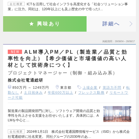
ICTを活用して社会インフラを高度化する「社会ソリューション事
会社概要
業」に注力。同社は、120年以上にも及ぶ歴史の中で培ったI…
興味あり
詳細へ
掲載期間
26/08/04～26/08/17
ALM導入PM／PL（製造業／品質と効
NEW
率性を向上）【希少価値と市場価値の高い人
材として技術身につく】
プロジェクトマネージャー（制御・組み込み系）
株式会社電通総研
850万円 ～ 1249万円
東京都
上場企業
英語力不問
転
勤なし
土日祝休み
年収600万以上
フレックス勤務
リモートワ
ーク可能
製造業の製品開発部門に対し、ソフトウェア開発の品質と効
率性を向上させる支援をお任せいたします。具体的には、A
LMを中心と…
2024年1月1日 株式会社電通国際情報サービス（ISID）から株式会
会社概要
社電通総研に社名変更。 同社グループの2030年のあ…