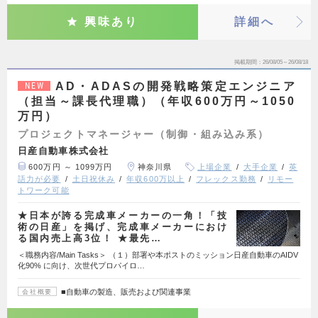
興味あり
詳細へ
掲載期間
26/08/05～26/08/18
AD・ADASの開発戦略策定エンジニア
NEW
（担当～課長代理職）（年収600万円～1050
万円）
プロジェクトマネージャー（制御・組み込み系）
日産自動車株式会社
600万円 ～ 1099万円
神奈川県
上場企業
大手企業
英
語力が必要
土日祝休み
年収600万以上
フレックス勤務
リモー
トワーク可能
★日本が誇る完成車メーカーの一角！「技
術の日産」を掲げ、完成車メーカーにおけ
る国内売上高3位！ ★最先…
＜職務内容/Main Tasks＞ （１）部署や本ポストのミッション日産自動車のAIDV
化90% に向け、次世代プロパイロ…
■自動車の製造、販売および関連事業
会社概要