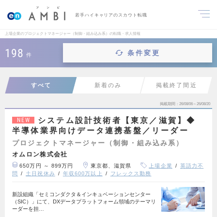
若手ハイキャリアのスカウト転職
上場企業のプロジェクトマネージャー（制御・組み込み系）の転職・求人情報
198
条件変更
件
すべて
新着のみ
掲載終了間近
掲載期間
26/08/06～26/08/20
システム設計技術者【東京／滋賀】◆
NEW
半導体業界向けデータ連携基盤／リーダー
プロジェクトマネージャー（制御・組み込み系）
オムロン株式会社
650万円 ～ 899万円
東京都、滋賀県
上場企業
英語力不
問
土日祝休み
年収600万以上
フレックス勤務
新設組織「セミコンダクタ＆インキュベーションセンター
（SIC）」にて、DXデータプラットフォーム領域のテーマリ
ーダーを担…