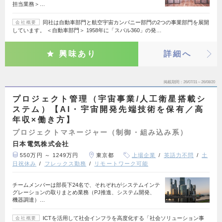
担当業務＞…
同社は自動車部門と航空宇宙カンパニー部門の2つの事業部門を展開
会社概要
しています。 ＜自動車部門＞ 1958年に「スバル360」の発…
興味あり
詳細へ
掲載期間
26/07/31～26/08/20
プロジェクト管理（宇宙事業/人工衛星搭載シ
ステム）【AI・宇宙開発先端技術を保有／高
年収×働き方】
プロジェクトマネージャー（制御・組み込み系）
日本電気株式会社
550万円 ～ 1249万円
東京都
上場企業
英語力不問
土
日祝休み
フレックス勤務
リモートワーク可能
チームメンバーは部長下24名で、それぞれがシステムインテ
グレーションの取りまとめ業務（PJ推進、システム開発、
機器調達）…
ICTを活用して社会インフラを高度化する「社会ソリューション事
会社概要