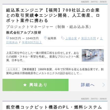
掲載期間
26/07/31～26/08/20
組込系エンジニア【福岡】700社以上の企業
との取引実績◆エンジン開発、人工衛星、ロ
ボット案件に携わる
プロジェクトマネージャー（制御・組み込み系）
株式会社アルプス技研
500万円 ～ 1049万円
福岡県
上場企業
英語力不問
土
日祝休み
年収600万以上
上流工程を中心とした一連の開発工程をお任せします。あな
たの経験・スキル・希望を考慮し、最適なプロジェクトへ配
属。日本を代…
【事業概要】 1968年創業、今年で57周年を迎える老舗企業です。創
会社概要
業時は神奈川県相模原市にメカトロニクスの設計会社として…
興味あり
詳細へ
掲載期間
26/07/31～26/08/20
航空機コックピット機器のPL・燃料システム