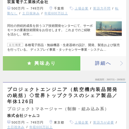
双葉電子工業株式会社
500万円 ～ 749万円
千葉県
上場企業
英語力不問
転
勤なし
土日祝休み
年収600万以上
同社の持続的成長を担うコア技術開発センターにて、サーボ
モータの要素技術開発をお任せします。 これまでのご経験
を活かし、研究…
各種電子部品・無線機器・生産器材の設計、開発、製造および販売
会社概要
を行っている。 ディスプレイ事業・タッチセンサー事業・システム…
興味あり
詳細へ
掲載期間
26/07/31～26/08/20
プロジェクトエンジニア（航空機内装品開発
の統括）◇世界トップクラスのシェア製品／
年休126日
プロジェクトマネージャー（制御・組み込み系）
株式会社ジャムコ
500万円 ～ 749万円
東京都
上場企業
英語力が必要
土日祝休み
年収600万以上