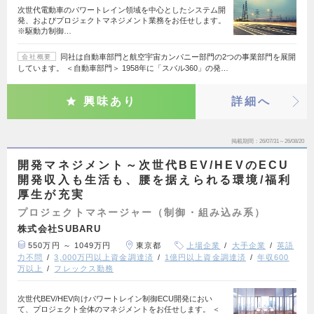
次世代電動車のパワートレイン領域を中心としたシステム開
発、およびプロジェクトマネジメント業務をお任せします。
※駆動力制御…
同社は自動車部門と航空宇宙カンパニー部門の2つの事業部門を展開
会社概要
しています。 ＜自動車部門＞ 1958年に「スバル360」の発…
興味あり
詳細へ
掲載期間
26/07/31～26/08/20
開発マネジメント～次世代BEV/HEVのECU
開発収入も生活も、腰を据えられる環境/福利
厚生が充実
プロジェクトマネージャー（制御・組み込み系）
株式会社SUBARU
550万円 ～ 1049万円
東京都
上場企業
大手企業
英語
力不問
3,000万円以上資金調達済
1億円以上資金調達済
年収600
万以上
フレックス勤務
次世代BEV/HEV向けパワートレイン制御ECU開発におい
て、プロジェクト全体のマネジメントをお任せします。 ＜