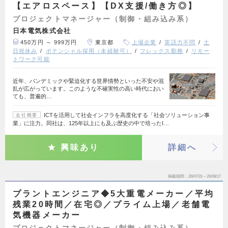
【エアロスペース】【DX支援/働き方◎】
プロジェクトマネージャー（制御・組み込み系）
日本電気株式会社
450万円 ～ 999万円
東京都
上場企業
英語力不問
土
日祝休み
ポテンシャル採用（未経験可）
フレックス勤務
リモー
トワーク可能
近年、パンデミックや緊迫化する世界情勢といった不安や混
乱が広がっています。このような不確実性の高い時代におい
ても、普遍的…
ICTを活用して社会インフラを高度化する「社会ソリューション事
会社概要
業」に注力。同社は、125年以上にも及ぶ歴史の中で培ったI…
興味あり
詳細へ
掲載期間
26/07/31～26/08/17
プラントエンジニア◆5大重電メーカー／平均
残業20時間／在宅◎／プライム上場／老舗電
気機器メーカー