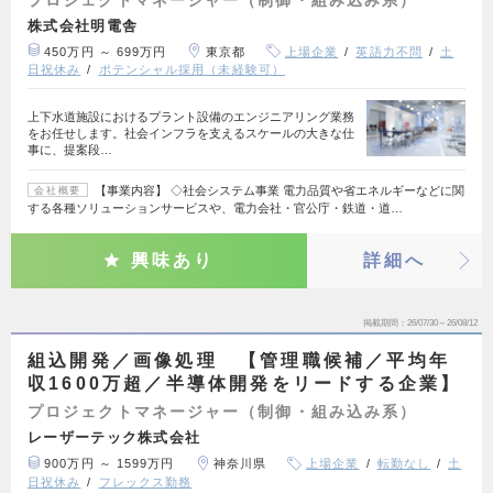
プロジェクトマネージャー（制御・組み込み系）
株式会社明電舎
450万円 ～ 699万円
東京都
上場企業
英語力不問
土
日祝休み
ポテンシャル採用（未経験可）
上下水道施設におけるプラント設備のエンジニアリング業務
をお任せします。社会インフラを支えるスケールの大きな仕
事に、提案段…
【事業内容】 ◇社会システム事業 電力品質や省エネルギーなどに関
会社概要
する各種ソリューションサービスや、電力会社・官公庁・鉄道・道…
興味あり
詳細へ
掲載期間
26/07/30～26/08/12
組込開発／画像処理 【管理職候補／平均年
収1600万超／半導体開発をリードする企業】
プロジェクトマネージャー（制御・組み込み系）
レーザーテック株式会社
900万円 ～ 1599万円
神奈川県
上場企業
転勤なし
土
日祝休み
フレックス勤務