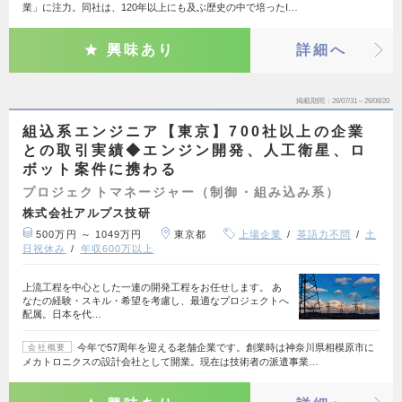
業」に注力。同社は、120年以上にも及ぶ歴史の中で培ったI…
興味あり
詳細へ
掲載期間
26/07/31～26/08/20
組込系エンジニア【東京】700社以上の企業
との取引実績◆エンジン開発、人工衛星、ロ
ボット案件に携わる
プロジェクトマネージャー（制御・組み込み系）
株式会社アルプス技研
500万円 ～ 1049万円
東京都
上場企業
英語力不問
土
日祝休み
年収600万以上
上流工程を中心とした一連の開発工程をお任せします。 あ
なたの経験・スキル・希望を考慮し、最適なプロジェクトへ
配属。日本を代…
今年で57周年を迎える老舗企業です。創業時は神奈川県相模原市に
会社概要
メカトロニクスの設計会社として開業。現在は技術者の派遣事業…