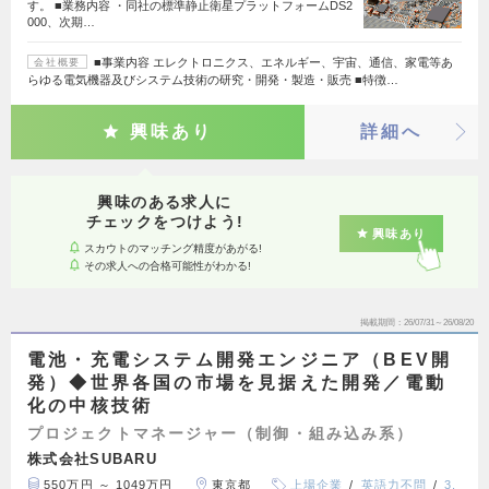
す。 ■業務内容 ・同社の標準静止衛星プラットフォームDS2
000、次期…
■事業内容 エレクトロニクス、エネルギー、宇宙、通信、家電等あ
会社概要
らゆる電気機器及びシステム技術の研究・開発・製造・販売 ■特徴…
興味あり
詳細へ
興味のある求人に
チェックをつけよう!
興味あり
スカウトのマッチング精度があがる!
その求人への合格可能性がわかる!
掲載期間
26/07/31～26/08/20
電池・充電システム開発エンジニア（BEV開
発）◆世界各国の市場を見据えた開発／電動
化の中核技術
プロジェクトマネージャー（制御・組み込み系）
株式会社SUBARU
550万円 ～ 1049万円
東京都
上場企業
英語力不問
3,