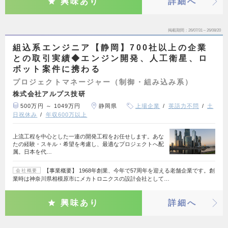
興味あり
詳細へ
掲載期間
26/07/31～26/08/20
組込系エンジニア【静岡】700社以上の企業
との取引実績◆エンジン開発、人工衛星、ロ
ボット案件に携わる
プロジェクトマネージャー（制御・組み込み系）
株式会社アルプス技研
500万円 ～ 1049万円
静岡県
上場企業
英語力不問
土
日祝休み
年収600万以上
上流工程を中心とした一連の開発工程をお任せします。あな
たの経験・スキル・希望を考慮し、最適なプロジェクトへ配
属。日本を代…
【事業概要】 1968年創業、今年で57周年を迎える老舗企業です。創
会社概要
業時は神奈川県相模原市にメカトロニクスの設計会社として…
興味あり
詳細へ