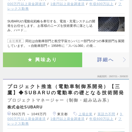
000万円以上資金調達済
1億円以上資金調達済
年収600万以上
フ
レックス勤務
SUBARUの電動化戦略を牽引する、電池・充電システムの開
発をお任せします。 お客様のニーズを技術要求に落とし込
み、ハード…
同社は自動車部門と航空宇宙カンパニー部門の2つの事業部門を展開
会社概要
しています。 ＜自動車部門＞ 1958年に「スバル360」の発…
興味あり
詳細へ
掲載期間
26/07/31～26/08/20
プロジェクト推進（電動車制御系開発）【三
鷹】◆SUBARUの電動車の礎となる技術開発
プロジェクトマネージャー（制御・組み込み系）
株式会社SUBARU
550万円 ～ 1049万円
東京都
上場企業
英語力不問
3,
000万円以上資金調達済
1億円以上資金調達済
年収600万以上
フ
レックス勤務