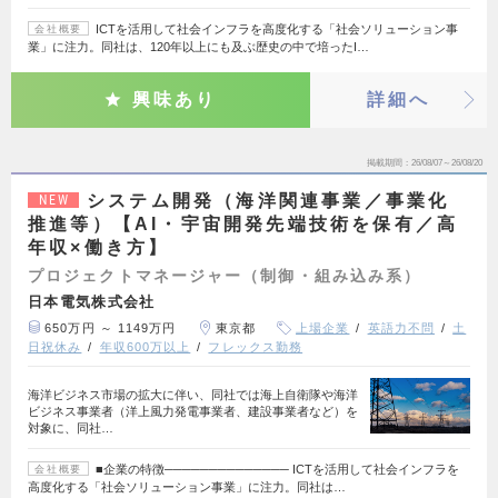
ICTを活用して社会インフラを高度化する「社会ソリューション事
会社概要
業」に注力。同社は、120年以上にも及ぶ歴史の中で培ったI…
興味あり
詳細へ
掲載期間
26/08/07～26/08/20
システム開発（海洋関連事業／事業化
NEW
推進等）【AI・宇宙開発先端技術を保有／高
年収×働き方】
プロジェクトマネージャー（制御・組み込み系）
日本電気株式会社
650万円 ～ 1149万円
東京都
上場企業
英語力不問
土
日祝休み
年収600万以上
フレックス勤務
海洋ビジネス市場の拡大に伴い、同社では海上自衛隊や海洋
ビジネス事業者（洋上風力発電事業者、建設事業者など）を
対象に、同社…
■企業の特徴────────────── ICTを活用して社会インフラを
会社概要
高度化する「社会ソリューション事業」に注力。同社は…