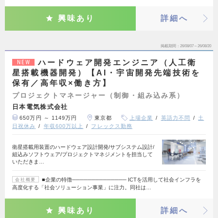
興味あり
詳細へ
掲載期間
26/08/07～26/08/20
ハードウェア開発エンジニア（人工衛
NEW
星搭載機器開発）【AI・宇宙開発先端技術を
保有／高年収×働き方】
プロジェクトマネージャー（制御・組み込み系）
日本電気株式会社
650万円 ～ 1149万円
東京都
上場企業
英語力不問
土
日祝休み
年収600万以上
フレックス勤務
衛星搭載用装置のハードウェア設計開発/サブシステム設計/
組込みソフトウェア/プロジェクトマネジメントを担当して
いただきま…
■企業の特徴────────────── ICTを活用して社会インフラを
会社概要
高度化する「社会ソリューション事業」に注力。同社は…
興味あり
詳細へ