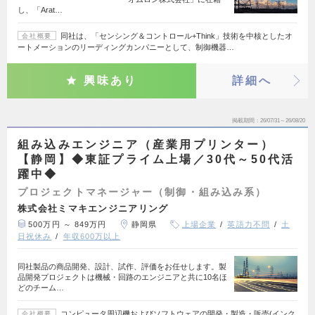
し、「Arat…
同社は、「センシング＆コントロール+Think」技術を中核としたオ
会社概要
ートメーションのリーディングカンパニーとして、制御機器…
興味あり
詳細へ
掲載期間
26/07/31～26/08/20
組み込みエンジニア（産業用プリンター）
【静岡】◆東証プライム上場／30代～50代活
躍中◆
プロジェクトマネージャー（制御・組み込み系）
株式会社ミマキエンジニアリング
500万円 ～ 849万円
静岡県
上場企業
英語力不問
土
日祝休み
年収600万以上
同社製品の商品開発、設計、試作、評価をお任せします。製
品開発プロジェクトは機械・回路のエンジニアと共に10名ほ
どのチーム…
コンピュータ周辺機およびソフトウェアの開発・製造・販売(インク
会社概要