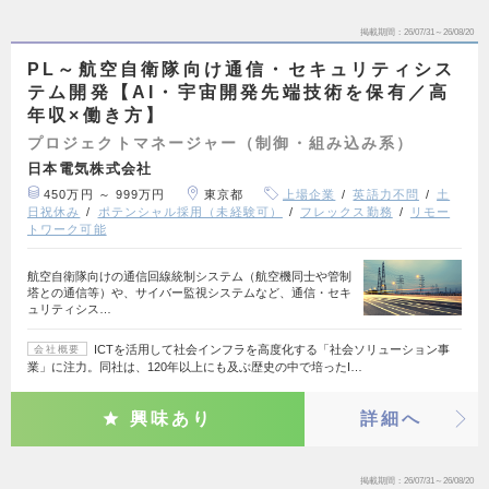
掲載期間
26/07/31～26/08/20
PL～航空自衛隊向け通信・セキュリティシス
テム開発【AI・宇宙開発先端技術を保有／高
年収×働き方】
プロジェクトマネージャー（制御・組み込み系）
日本電気株式会社
450万円 ～ 999万円
東京都
上場企業
英語力不問
土
日祝休み
ポテンシャル採用（未経験可）
フレックス勤務
リモー
トワーク可能
航空自衛隊向けの通信回線統制システム（航空機同士や管制
塔との通信等）や、サイバー監視システムなど、通信・セキ
ュリティシス…
ICTを活用して社会インフラを高度化する「社会ソリューション事
会社概要
業」に注力。同社は、120年以上にも及ぶ歴史の中で培ったI…
興味あり
詳細へ
掲載期間
26/07/31～26/08/20