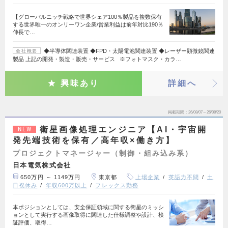
【グローバルニッチ戦略で世界シェア100％製品を複数保有
する世界唯一のオンリーワン企業/営業利益は前年対比190％
伸長で…
◆半導体関連装置 ◆FPD・太陽電池関連装置 ◆レーザー顕微鏡関連
会社概要
製品 上記の開発・製造・販売・サービス ※フォトマスク・カラ…
興味あり
詳細へ
掲載期間
26/08/07～26/08/20
衛星画像処理エンジニア【AI・宇宙開
NEW
発先端技術を保有／高年収×働き方】
プロジェクトマネージャー（制御・組み込み系）
日本電気株式会社
650万円 ～ 1149万円
東京都
上場企業
英語力不問
土
日祝休み
年収600万以上
フレックス勤務
本ポジションとしては、安全保証領域に関する衛星のミッシ
ョンとして実行する画像取得に関連した仕様調整や設計、検
証評価、取得…