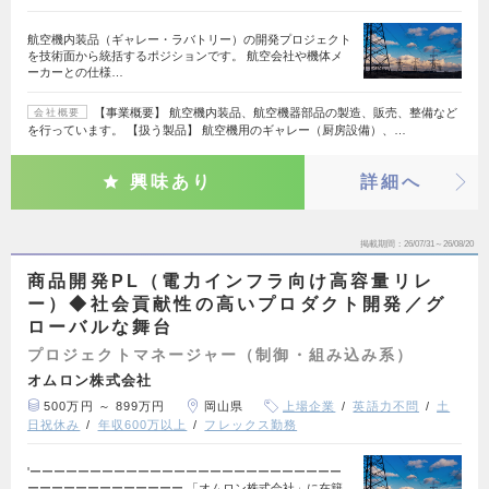
航空機内装品（ギャレー・ラバトリー）の開発プロジェクト
を技術面から統括するポジションです。 航空会社や機体メ
ーカーとの仕様…
【事業概要】 航空機内装品、航空機器部品の製造、販売、整備など
会社概要
を行っています。 【扱う製品】 航空機用のギャレー（厨房設備）、…
興味あり
詳細へ
掲載期間
26/07/31～26/08/20
商品開発PL（電力インフラ向け高容量リレ
ー）◆社会貢献性の高いプロダクト開発／グ
ローバルな舞台
プロジェクトマネージャー（制御・組み込み系）
オムロン株式会社
500万円 ～ 899万円
岡山県
上場企業
英語力不問
土
日祝休み
年収600万以上
フレックス勤務
'ーーーーーーーーーーーーーーーーーーーーーーーーーー
ーーーーーーーーーーーーー 「オムロン株式会社」に在籍