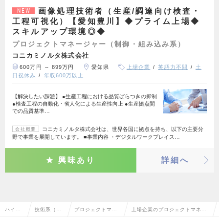
画像処理技術者（生産/調達向け検査・
NEW
工程可視化）【愛知豊川】◆プライム上場◆
スキルアップ環境◎◆
プロジェクトマネージャー（制御・組み込み系）
コニカミノルタ株式会社
600万円 ～ 899万円
愛知県
上場企業
英語力不問
土
日祝休み
年収600万以上
【解決したい課題】 ●生産工程における品質ばらつきの抑制
●検査工程の自動化・省人化による生産性向上 ●生産拠点間
での品質基準…
コニカミノルタ株式会社は、世界各国に拠点を持ち、以下の主要分
会社概要
野で事業を展開しています。 ■事業内容 ・デジタルワークプレイス…
興味あり
詳細へ
ハイク
技術系（電
プロジェクトマネ
上場企業のプロジェクトマネー