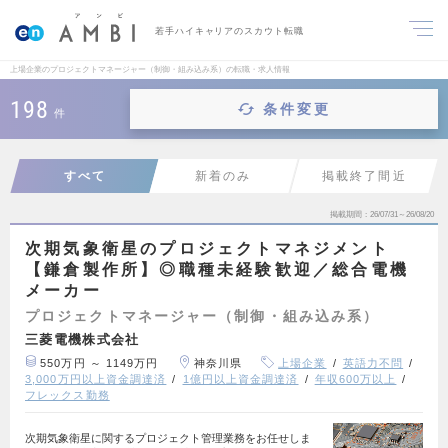
若手ハイキャリアのスカウト転職
上場企業のプロジェクトマネージャー（制御・組み込み系）の転職・求人情報
198
条件変更
件
すべて
新着のみ
掲載終了間近
掲載期間
26/07/31～26/08/20
次期気象衛星のプロジェクトマネジメント
【鎌倉製作所】◎職種未経験歓迎／総合電機
メーカー
プロジェクトマネージャー（制御・組み込み系）
三菱電機株式会社
550万円 ～ 1149万円
神奈川県
上場企業
英語力不問
3,000万円以上資金調達済
1億円以上資金調達済
年収600万以上
フレックス勤務
次期気象衛星に関するプロジェクト管理業務をお任せしま