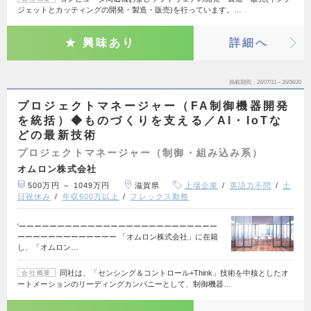
ジェットとカッティングの開発・製造・販売)を行っています。…
興味あり
詳細へ
掲載期間
26/07/31～26/08/20
プロジェクトマネージャー（FA制御機器開発
を統括）◆ものづくりを支える／AI・IoTな
どの最新技術
プロジェクトマネージャー（制御・組み込み系）
オムロン株式会社
500万円 ～ 1049万円
滋賀県
上場企業
英語力不問
土
日祝休み
年収600万以上
フレックス勤務
'ーーーーーーーーーーーーーーーーーーーーーーーーーー
ーーーーーーーーーーーーー 「オムロン株式会社」に在籍
し、「オムロン…
同社は、「センシング＆コントロール+Think」技術を中核としたオ
会社概要
ートメーションのリーディングカンパニーとして、制御機器…