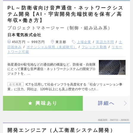
PL～防衛省向け音声通信・ネットワークシス
テム開発【AI・宇宙開発先端技術を保有／高
年収×働き方】
プロジェクトマネージャー（制御・組み込み系）
日本電気株式会社
450万円 ～ 999万円
東京都
上場企業
英語力不問
土
日祝休み
ポテンシャル採用（未経験可）
フレックス勤務
リモー
トワーク可能
衛星通信や駐屯地などの通信網の構築など、防衛省・自衛隊
にとって重要な音声通信・ネットワークシステムの開発プロ
ジェクトを、…
ICTを活用して社会インフラを高度化する「社会ソリューション事
会社概要
業」に注力。同社は、120年以上にも及ぶ歴史の中で培ったI…
興味あり
詳細へ
掲載期間
26/07/31～26/08/20
開発エンジニア（人工衛星システム開発）