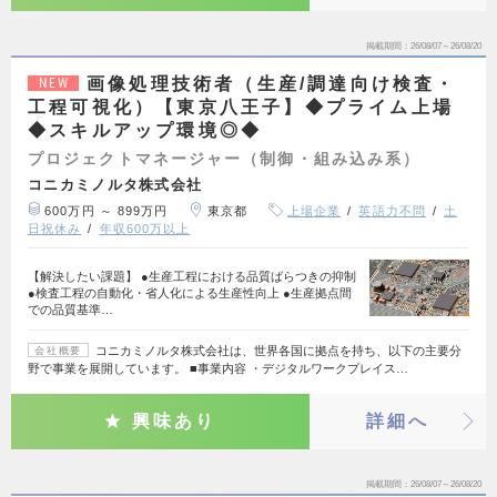
掲載期間
26/08/07～26/08/20
画像処理技術者（生産/調達向け検査・
NEW
工程可視化）【東京八王子】◆プライム上場
◆スキルアップ環境◎◆
プロジェクトマネージャー（制御・組み込み系）
コニカミノルタ株式会社
600万円 ～ 899万円
東京都
上場企業
英語力不問
土
日祝休み
年収600万以上
【解決したい課題】 ●生産工程における品質ばらつきの抑制
●検査工程の自動化・省人化による生産性向上 ●生産拠点間
での品質基準…
コニカミノルタ株式会社は、世界各国に拠点を持ち、以下の主要分
会社概要
野で事業を展開しています。 ■事業内容 ・デジタルワークプレイス…
興味あり
詳細へ
掲載期間
26/08/07～26/08/20