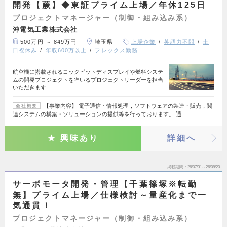
開発【蕨】◆東証プライム上場／年休125日
プロジェクトマネージャー（制御・組み込み系）
沖電気工業株式会社
500万円 ～ 849万円
埼玉県
上場企業
英語力不問
土
日祝休み
年収600万以上
フレックス勤務
航空機に搭載されるコックピットディスプレイや燃料システ
ムの開発プロジェクトを率いるプロジェクトリーダーを担当
いただきます…
【事業内容】 電子通信・情報処理，ソフトウェアの製造・販売，関
会社概要
連システムの構築・ソリューションの提供等を行っております。 通…
興味あり
詳細へ
掲載期間
26/07/31～26/08/20
サーボモータ開発・管理【千葉篠塚※転勤
無】プライム上場／仕様検討～量産化まで一
気通貫！
プロジェクトマネージャー（制御・組み込み系）