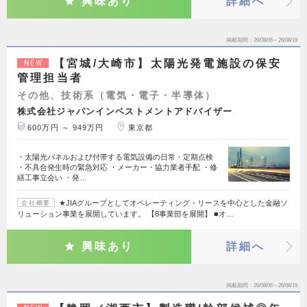
興味あり
詳細へ
掲載期間
26/08/06～26/08/19
【宮城/大崎市】太陽光発電施設の保安
NEW
管理担当者
その他、技術系（電気・電子・半導体）
株式会社ジャパンインベストメントアドバイザー
600万円 ～ 949万円
東京都
・太陽光パネルおよび付帯する電気設備の日常・定期点検
・不具合発生時の緊急対応 ・メーカー・協力業者手配 ・修
繕工事立会い ・発…
★JIAグループとしてオペレーティング・リースを中心とした金融ソ
会社概要
リューション事業を展開しています。 【8事業部を展開】 ■オ…
興味あり
詳細へ
掲載期間
26/08/06～26/08/19