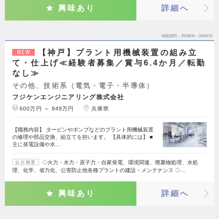
興味あり
詳細へ
掲載期間
26/08/06～26/08/19
【神戸】プラント用機械装置の組み立
NEW
て・仕上げ≪経験者募集／賞与6.4か月／転勤
なし≫
その他、技術系（電気・電子・半導体）
フジケンエンジニアリング株式会社
600万円 ～ 849万円
兵庫県
【職務内容】 タービンやポンプなどのプラント用機械装置
の修理や部品交換、組立てを担います。 【具体的には】 ■
主に発電設備や水…
◇火力・水力・原子力・自家発電、環境関連、廃棄物処理、水処
会社概要
理、化学、省力化、公害防止他各種プラントの建設・メンテナンス ◇…
興味あり
詳細へ