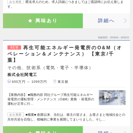
匿名求人のため、求人詳細につきましてはご面談時にお伝え致しま
会社概要
す。
興味あり
詳細へ
掲載期間
26/08/06～26/08/19
再生可能エネルギー発電所のO&M（オ
NEW
ペレーション＆メンテナンス） 【東京/千
葉】
その他、技術系（電気・電子・半導体）
株式会社関電工
600万円 ～ 1099万円
東京都
【業務内容】 ■職務内容 同社グループ再生可能エネルギー
発電所の運転管理・メンテナンス（O&M）業務 ・発電所の
運転が正常に行…
■概要■ 創業以来、当社は、株主の皆さま、お客さまと地域社会との
会社概要
共存共栄を目指し、積極的に事業を展開してまいりました。そし…