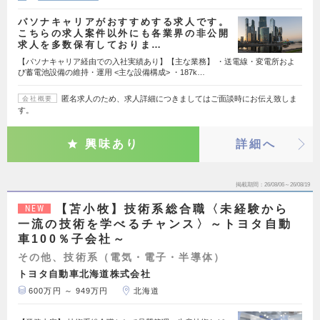
パソナキャリアがおすすめする求人です。
こちらの求人案件以外にも各業界の非公開
求人を多数保有しておりま…
【パソナキャリア経由での入社実績あり】【主な業務】 ・送電線・変電所およ
び蓄電池設備の維持・運用 <主な設備構成> ・187k…
匿名求人のため、求人詳細につきましてはご面談時にお伝え致しま
会社概要
す。
興味あり
詳細へ
掲載期間
26/08/06～26/08/19
【苫小牧】技術系総合職〈未経験から
NEW
一流の技術を学べるチャンス〉～トヨタ自動
車100％子会社～
その他、技術系（電気・電子・半導体）
トヨタ自動車北海道株式会社
600万円 ～ 949万円
北海道