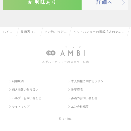
興味あり
詳細へ
ハイク
技術系（電
その他、技術系
ヘッドハンターの掲載求人のその
ラス求
気・電子・
（電気・電子・
他、技術系（電気・電子・半導体）
人TOP
半導体）
半導体）
の転職・求人情報一覧
若手ハイキャリアのスカウト転職
利用規約
求人情報に関するポリシー
個人情報の取り扱い
推奨環境
ヘルプ・お問い合わせ
参画のお問い合わせ
サイトマップ
エン会社概要
©
en Inc.