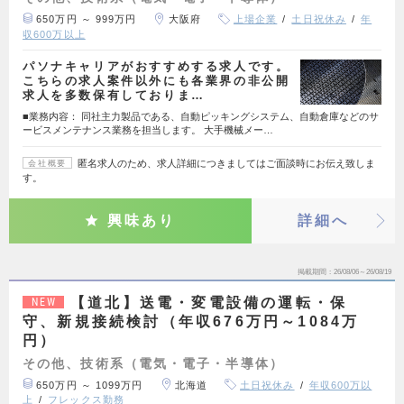
650万円 ～ 999万円
大阪府
上場企業
土日祝休み
年
収600万以上
パソナキャリアがおすすめする求人です。
こちらの求人案件以外にも各業界の非公開
求人を多数保有しておりま…
■業務内容： 同社主力製品である、自動ピッキングシステム、自動倉庫などのサ
ービスメンテナンス業務を担当します。 大手機械メー…
匿名求人のため、求人詳細につきましてはご面談時にお伝え致しま
会社概要
す。
興味あり
詳細へ
掲載期間
26/08/06～26/08/19
【道北】送電・変電設備の運転・保
NEW
守、新規接続検討（年収676万円～1084万
円）
その他、技術系（電気・電子・半導体）
650万円 ～ 1099万円
北海道
土日祝休み
年収600万以
上
フレックス勤務