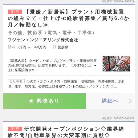
掲載期間
26/08/06～26/08/19
【愛媛／新居浜】プラント用機械装置
NEW
の組み立て・仕上げ≪経験者募集／賞与6.4か
月／転勤なし≫
その他、技術系（電気・電子・半導体）
フジケンエンジニアリング株式会社
600万円 ～ 849万円
愛媛県
【職務内容】 タービンやポンプなどのプラント用機械装置
の修理や部品交換、組立てを担います。 【具体的には】 ■
主に発電設備や水…
◇火力・水力・原子力・自家発電、環境関連、廃棄物処理、水処
会社概要
理、化学、省力化、公害防止他各種プラントの建設・メンテナンス ◇…
興味あり
詳細へ
掲載期間
26/08/07～26/08/20
研究開発オープンポジション◇業界経
NEW
験不問/自動車業界の大変革期に貢献◇