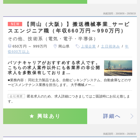
掲載期間
26/08/06～26/08/19
【岡山（大阪）】搬送機械事業_サービ
NEW
スエンジニア職（年収660万円～990万円）
その他、技術系（電気・電子・半導体）
650万円 ～ 999万円
岡山県
上場企業
土日祝休み
年
収600万以上
パソナキャリアがおすすめする求人です。
こちらの求人案件以外にも各業界の非公開
求人を多数保有しておりま…
■業務内容： 同社主力製品である、自動ピッキングシステム、自動倉庫などのサ
ービスメンテナンス業務を担当します。 大手機械メー…
匿名求人のため、求人詳細につきましてはご面談時にお伝え致しま
会社概要
す。
興味あり
詳細へ
掲載期間
26/08/06～26/08/19