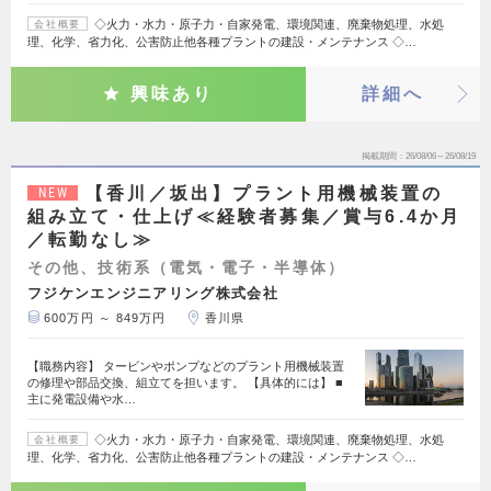
◇火力・水力・原子力・自家発電、環境関連、廃棄物処理、水処
会社概要
理、化学、省力化、公害防止他各種プラントの建設・メンテナンス ◇…
興味あり
詳細へ
掲載期間
26/08/06～26/08/19
【香川／坂出】プラント用機械装置の
NEW
組み立て・仕上げ≪経験者募集／賞与6.4か月
／転勤なし≫
その他、技術系（電気・電子・半導体）
フジケンエンジニアリング株式会社
600万円 ～ 849万円
香川県
【職務内容】 タービンやポンプなどのプラント用機械装置
の修理や部品交換、組立てを担います。 【具体的には】 ■
主に発電設備や水…
◇火力・水力・原子力・自家発電、環境関連、廃棄物処理、水処
会社概要
理、化学、省力化、公害防止他各種プラントの建設・メンテナンス ◇…