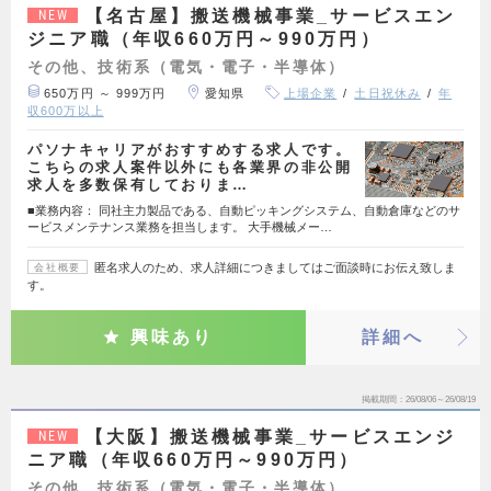
【名古屋】搬送機械事業_サービスエン
NEW
ジニア職（年収660万円～990万円）
その他、技術系（電気・電子・半導体）
650万円 ～ 999万円
愛知県
上場企業
土日祝休み
年
収600万以上
パソナキャリアがおすすめする求人です。
こちらの求人案件以外にも各業界の非公開
求人を多数保有しておりま…
■業務内容： 同社主力製品である、自動ピッキングシステム、自動倉庫などのサ
ービスメンテナンス業務を担当します。 大手機械メー…
匿名求人のため、求人詳細につきましてはご面談時にお伝え致しま
会社概要
す。
興味あり
詳細へ
掲載期間
26/08/06～26/08/19
【大阪】搬送機械事業_サービスエンジ
NEW
ニア職（年収660万円～990万円）
その他、技術系（電気・電子・半導体）