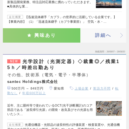
新製品開発業務、特注品対応業務に携わっていただきます。
■具体的な業…
【迅速流体継手「カプラ」の世界的に活躍している企業です。】
会社概要
【事業内容】 （1）「迅速流体継手（カプラ事業部）」 空気・水・…
興味あり
詳細へ
掲載期間
26/08/07～26/08/20
光学設計（光測定器）◇裁量◎／残業1
NEW
5ｈ／時差出勤あり
その他、技術系（電気・電子・半導体）
santec Holdings株式会社
500万円 ～ 849万円
愛知県
上場企業
英語力不問
転
勤なし
年収600万以上
近年、主に眼科等で使われているOCT(光干渉断層計)のコア
部品である「波長掃引光源」の開発・改良及びその光源を用
いたシス…
光通信機器・光部品の波長特性の評価装置・検査装置や、光通信機
会社概要