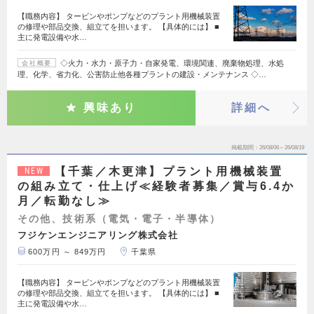
【職務内容】 タービンやポンプなどのプラント用機械装置
の修理や部品交換、組立てを担います。 【具体的には】 ■
主に発電設備や水…
◇火力・水力・原子力・自家発電、環境関連、廃棄物処理、水処
会社概要
理、化学、省力化、公害防止他各種プラントの建設・メンテナンス ◇…
興味あり
詳細へ
掲載期間
26/08/06～26/08/19
【千葉／木更津】プラント用機械装置
NEW
の組み立て・仕上げ≪経験者募集／賞与6.4か
月／転勤なし≫
その他、技術系（電気・電子・半導体）
フジケンエンジニアリング株式会社
600万円 ～ 849万円
千葉県
【職務内容】 タービンやポンプなどのプラント用機械装置
の修理や部品交換、組立てを担います。 【具体的には】 ■
主に発電設備や水…