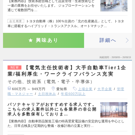
【業務内容】 技術系総合職として品質管理・生産技術など
一連の業務をお任せいたします。 ジョブローテーションを
通じて複数部門を…
トヨタ自動車（株）100％出資の「北の生産拠点」として、トヨタ
会社概要
車に搭載するハイブリッド・トランスアクスル、オートマチック…
興味あり
詳細へ
掲載期間
26/08/06～26/08/19
【電気主任技術者】大手自動車Tier1企
NEW
業/福利厚生・ワークライフバランス充実
その他、技術系（電気・電子・半導体）
600万円 ～ 949万円
愛知県
上場企業
大手企業
管理
職・マネジャー
土日祝休み
年収600万以上
パソナキャリアがおすすめする求人です。
こちらの求人案件以外にも各業界の非公開
求人を多数保有しておりま…
【業務内容】 自動車部品製造工場の特高受変電設備の安定的な運用を中心とし
た、日常点検及び定期的な整備・改修計画の立案と実行…