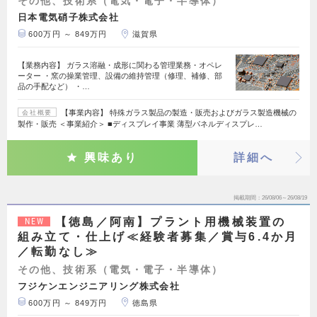
その他、技術系（電気・電子・半導体）
日本電気硝子株式会社
600万円 ～ 849万円
滋賀県
【業務内容】 ガラス溶融・成形に関わる管理業務・オペレ
ーター ・窯の操業管理、設備の維持管理（修理、補修、部
品の手配など） ・…
【事業内容】 特殊ガラス製品の製造・販売およびガラス製造機械の
会社概要
製作・販売 ＜事業紹介＞ ■ディスプレイ事業 薄型パネルディスプレ…
興味あり
詳細へ
掲載期間
26/08/06～26/08/19
【徳島／阿南】プラント用機械装置の
NEW
組み立て・仕上げ≪経験者募集／賞与6.4か月
／転勤なし≫
その他、技術系（電気・電子・半導体）
フジケンエンジニアリング株式会社
600万円 ～ 849万円
徳島県