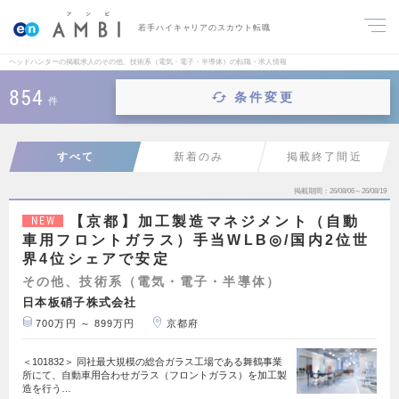
若手ハイキャリアのスカウト転職
ヘッドハンターの掲載求人のその他、技術系（電気・電子・半導体）の転職・求人情報
854
条件変更
件
すべて
新着のみ
掲載終了間近
掲載期間
26/08/06～26/08/19
【京都】加工製造マネジメント（自動
NEW
車用フロントガラス）手当WLB◎/国内2位世
界4位シェアで安定
その他、技術系（電気・電子・半導体）
日本板硝子株式会社
700万円 ～ 899万円
京都府
＜101832＞ 同社最大規模の総合ガラス工場である舞鶴事業
所にて、自動車用合わせガラス（フロントガラス）を加工製
造を行う…