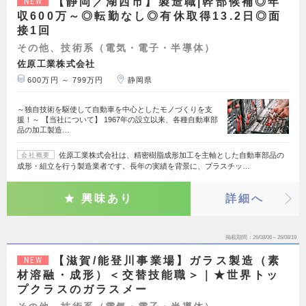
【静岡／湖西市】製造職|幹部候補◎年
NEW
収600万～◎転勤なし◎有休取得13.2日◎面
接1回
その他、技術系（電気・電子・半導体）
佐原工業株式会社
600万円 ～ 799万円
静岡県
～独自技術を駆使して自動車を中心としたモノづくりを支
援！～ 【当社について】 1967年の設立以来、各種自動車部
品の加工製造…
佐原工業株式会社は、精密樹脂成形加工を主軸とした自動車部品の
会社概要
成形・組立を行う製造業者です。長年の実績を背景に、プラスチッ…
興味あり
詳細へ
掲載期間
26/08/06～26/08/19
【滋賀/能登川事業場】ガラス製造（素
NEW
材溶融・成形）＜交替技能職＞｜★世界トッ
プクラスのガラスメー