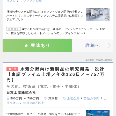
祝休み
フレックス勤務
外観検査システム開発におけるソフトウェア開発の中核メン
バーとして、主にティーチングシステム開発並びに検査シス
テムアプリケ…
■オムロン株式会社は、独自の「センシング＆コントロール+Thin
会社概要
k」技術を中核としたオートメーションのリーディングカンパ…
興味あり
詳細へ
掲載期間
26/08/07～26/08/20
水素分野向け新製品の研究開発・設計
NEW
【東証プライム上場／年休126日／～757万
円】
その他、技術系（電気・電子・半導体）
日東工器株式会社
500万円 ～ 799万円
東京都
上場企業
英語力不問
土
日祝休み
年収600万以上
迅速流体継手「カプラ」の開発・製造を手掛ける同社にて、