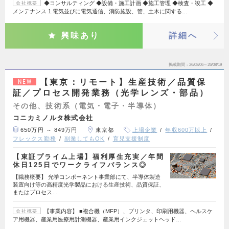
◆コンサルティング ◆設備・施工計画 ◆施工管理 ◆検査・竣工 ◆
会社概要
メンテナンス 1.電気並びに電気通信、消防施設、管、土木に関する…
興味あり
詳細へ
掲載期間
26/08/06～26/08/19
【東京：リモート】生産技術／品質保
NEW
証／プロセス開発業務（光学レンズ・部品）
その他、技術系（電気・電子・半導体）
コニカミノルタ株式会社
650万円 ～ 849万円
東京都
上場企業
年収600万以上
フレックス勤務
副業してもOK
育児支援制度
【東証プライム上場】福利厚生充実／年間
休日125日でワークライフバランス◎
【職務概要】 光学コンポーネント事業部にて、半導体製造
装置向け等の高精度光学製品における生産技術、品質保証、
またはプロセス…
【事業内容】 ■複合機（MFP）、プリンタ、印刷用機器、ヘルスケ
会社概要
ア用機器、産業用医療用計測機器、産業用インクジェットヘッド…