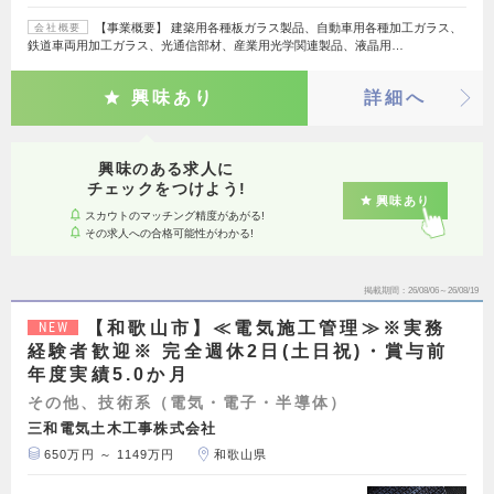
【事業概要】 建築用各種板ガラス製品、自動車用各種加工ガラス、
会社概要
鉄道車両用加工ガラス、光通信部材、産業用光学関連製品、液晶用…
興味あり
詳細へ
興味のある求人に
チェックをつけよう!
興味あり
スカウトのマッチング精度があがる!
その求人への合格可能性がわかる!
掲載期間
26/08/06～26/08/19
【和歌山市】≪電気施工管理≫※実務
NEW
経験者歓迎※ 完全週休2日(土日祝)・賞与前
年度実績5.0か月
その他、技術系（電気・電子・半導体）
三和電気土木工事株式会社
650万円 ～ 1149万円
和歌山県