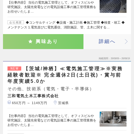
【仕事内容】 当社の電気施工管理として、オフィスビルや
研究施設、太陽光発電などの電気設備工事の施工管理業務を
お任せいたしま…
◆コンサルティング ◆設備・施工計画 ◆施工管理 ◆検査・竣工 ◆
会社概要
メンテナンス 1.電気並びに電気通信、消防施設、管、土木に関する…
興味あり
詳細へ
掲載期間
26/08/06～26/08/19
【茨城/神栖】≪電気施工管理≫※実務
NEW
経験者歓迎※ 完全週休2日(土日祝)・賞与前
年度実績5.0か
その他、技術系（電気・電子・半導体）
三和電気土木工事株式会社
650万円 ～ 1149万円
茨城県
【仕事内容】 当社の電気施工管理として、オフィスビルや
研究施設、太陽光発電などの電気設備工事の施工管理業務を
お任せいたしま…