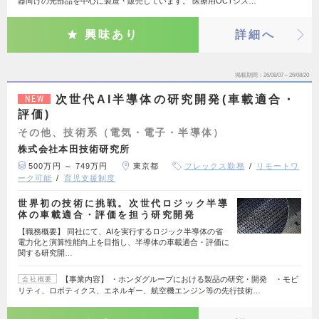
器向けの光部品を中心に製造・販売しています。 医療用OCTシス…
興味あり
詳細へ
掲載期間
26/08/07～26/08/20
次世代AI半導体の研究開発(車載適合・
NEW
評価)
その他、技術系（電気・電子・半導体）
株式会社本田技術研究所
500万円 ～ 749万円
東京都
フレックス勤務
リモートワ
ーク可能
育児支援制度
世界初の技術に挑戦。次世代ロジック半導
体の車載適合・評価を担う研究開発
【職務概要】 同社にて、AIを実行するロジック半導体の省
電力化と演算性能向上を目指し、半導体の車載適合・評価に
関する研究開…
【事業内容】 ・ホンダグループにおける製品の研究・開発 ・モビ
会社概要
リティ、ロボティクス、エネルギー、航空機エンジン等の先行技術…