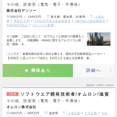
その他、技術系（電気・電子・半導体）
株式会社デンソー
550万円 ～ 1449万円
東京都、愛知県、兵庫県
上場企
業
英語力不問
3,000万円以上資金調達済
1億円以上資金調達済
年収600万以上
フレックス勤務
※ご経験・ご志向に応じて、以下のような領域での業務をご
提案します。 ・自動運転・ADASに関するアルゴリズム研
究・開発 ・A…
★愛知県刈谷市に本社を構える、国内大手自動車部品メーカー！
会社概要
【193社】に及ぶグループ会社と【15万人】を超える従業員、連…
興味あり
詳細へ
掲載期間
26/08/07～26/08/20
ソフトウエア開発技術者/オムロン/滋賀
NEW
その他、技術系（電気・電子・半導体）
オムロン株式会社
500万円 ～ 899万円
滋賀県
上場企業
大手企業
土日