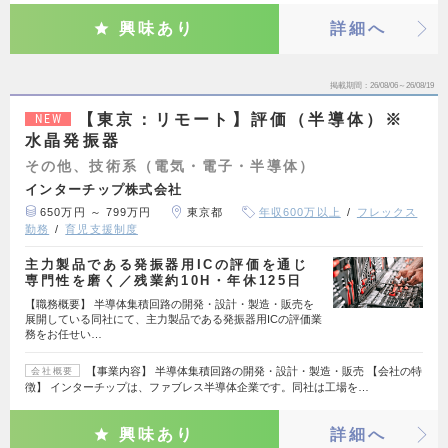
興味あり
詳細へ
掲載期間
26/08/06～26/08/19
【東京：リモート】評価（半導体）※
NEW
水晶発振器
その他、技術系（電気・電子・半導体）
インターチップ株式会社
650万円 ～ 799万円
東京都
年収600万以上
フレックス
勤務
育児支援制度
主力製品である発振器用ICの評価を通じ
専門性を磨く／残業約10H・年休125日
【職務概要】 半導体集積回路の開発・設計・製造・販売を
展開している同社にて、主力製品である発振器用ICの評価業
務をお任せい…
【事業内容】 半導体集積回路の開発・設計・製造・販売 【会社の特
会社概要
徴】 インターチップは、ファブレス半導体企業です。同社は工場を…
興味あり
詳細へ