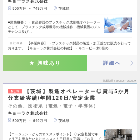
キョーラク株式会社
500万円 ～ 749万円
茨城県
■業務概要： ・食品容器のプラスチック成形機オペレーター
として、プラスチック成形機等の機械操作、機械装置のメン
テナンス及び…
【事業内容】 ・プラスチック製品の製造・加工並びに販売を行って
会社概要
おります。 【キョーラク株式会社の特徴】 ・キユーピー(株)様の…
興味あり
詳細へ
掲載期間
26/08/06～26/08/19
【茨城】製造オペレーター◎賞与5か月
NEW
分支給実績/年間120日/安定企業
その他、技術系（電気・電子・半導体）
キョーラク株式会社
500万円 ～ 649万円
茨城県
【エージェントからのオススメポイント】 ◇安定基盤でキ
ャリアを磨きたい方にオススメ！手順書を完備しており、プ