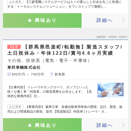
【三菱電機システムサービスは人々の暮らしと社会を丸ごと快適に
会社概要
する「トータルシステムソリューション」をワンストップで展開し…
興味あり
詳細へ
掲載期間
26/08/06～26/08/19
【群馬県邑楽町/転勤無】製造スタッフ/
NEW
土日祝休み・年休122日/賞与4.6ヶ月実績
その他、技術系（電気・電子・半導体）
東邦車輛株式会社
500万円 ～ 749万円
群馬県
【仕事内容】 トレーラやタンクローリ、ダンプといった
様々な働く車「特装車」の製造業務をお任せします。 【具
体的な業務内容】 社…
【事業内容】 被牽引車、各種自動車用車体の開発、設計、製造、販
会社概要
売および関連製品の製造、販売 【取扱製品】 特装車 (トレーラ・タ…
興味あり
詳細へ