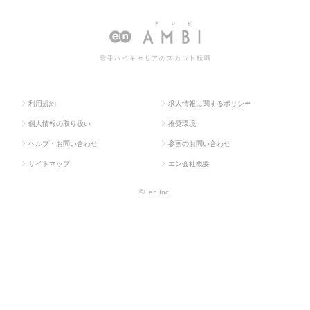
ラス求
気・電子・
（電気・電子・
技術系（電気・電子・半導体）の
人TOP
半導体）
半導体）
転職・求人情報一覧
若手ハイキャリアのスカウト転職
利用規約
求人情報に関するポリシー
個人情報の取り扱い
推奨環境
ヘルプ・お問い合わせ
参画のお問い合わせ
サイトマップ
エン会社概要
©
en Inc.