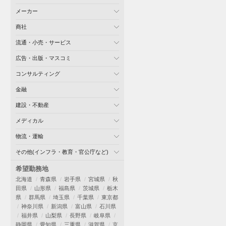
メーカー
商社
流通・小売・サービス
広告・出版・マスコミ
コンサルティング
金融
建設・不動産
メディカル
物流・運輸
その他(インフラ・教育・官公庁など)
希望勤務地
北海道
青森県
岩手県
宮城県
秋
田県
山形県
福島県
茨城県
栃木
県
群馬県
埼玉県
千葉県
東京都
神奈川県
新潟県
富山県
石川県
福井県
山梨県
長野県
岐阜県
静岡県
愛知県
三重県
滋賀県
京