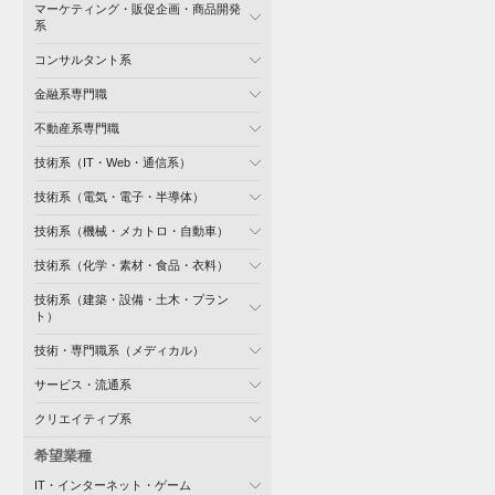
マーケティング・販促企画・商品開発
系
コンサルタント系
金融系専門職
不動産系専門職
技術系（IT・Web・通信系）
技術系（電気・電子・半導体）
技術系（機械・メカトロ・自動車）
技術系（化学・素材・食品・衣料）
技術系（建築・設備・土木・プラン
ト）
技術・専門職系（メディカル）
サービス・流通系
クリエイティブ系
希望業種
IT・インターネット・ゲーム