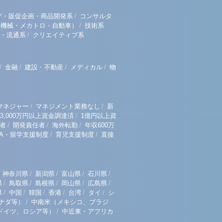
/
グ・販促企画・商品開発系
コンサルタ
/
（機械・メカトロ・自動車）
技術系
/
・流通系
クリエイティブ系
/
/
/
/
金融
建設・不動産
メディカル
物
/
/
マネジャー
マネジメント業務なし
新
/
3,000万円以上資金調達済
1億円以上資
/
/
/
者
開発責任者
海外転勤
年収600万
/
/
BA・留学支援制度
育児支援制度
直接
/
/
/
/
神奈川県
新潟県
富山県
石川県
/
/
/
/
/
県
鳥取県
島根県
岡山県
広島県
/
/
/
/
/
/
県
中国
韓国
香港
台湾
タイ
シ
/
ナダ等）
中南米（メキシコ、ブラジ
/
ドイツ、ロシア等）
中近東・アフリカ