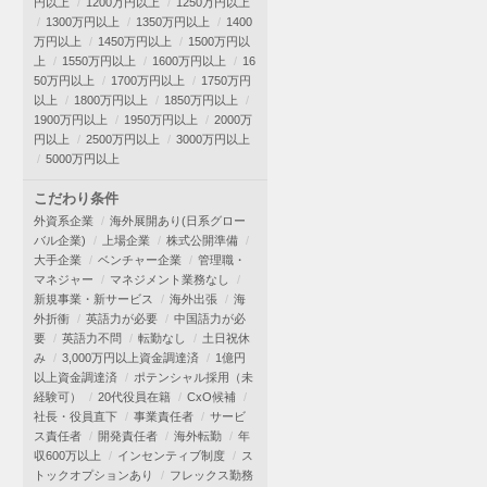
円以上
1200万円以上
1250万円以上
1300万円以上
1350万円以上
1400
万円以上
1450万円以上
1500万円以
上
1550万円以上
1600万円以上
16
50万円以上
1700万円以上
1750万円
以上
1800万円以上
1850万円以上
1900万円以上
1950万円以上
2000万
円以上
2500万円以上
3000万円以上
5000万円以上
こだわり条件
外資系企業
海外展開あり(日系グロー
バル企業)
上場企業
株式公開準備
大手企業
ベンチャー企業
管理職・
マネジャー
マネジメント業務なし
新規事業・新サービス
海外出張
海
外折衝
英語力が必要
中国語力が必
要
英語力不問
転勤なし
土日祝休
み
3,000万円以上資金調達済
1億円
以上資金調達済
ポテンシャル採用（未
経験可）
20代役員在籍
CxO候補
社長・役員直下
事業責任者
サービ
ス責任者
開発責任者
海外転勤
年
収600万以上
インセンティブ制度
ス
トックオプションあり
フレックス勤務