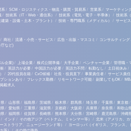
/
/
/
門系
SCM・ロジスティクス・物流・購買・貿易系
営業系
マーケティン
/
/
/
職
技術系（IT・Web・通信系）
技術系（電気・電子・半導体）
技術系
/
/
（建築・設備・土木・プラント）
技術・専門職系（メディカル）
サービス
/
/
/
/
商社
流通・小売・サービス
広告・出版・マスコミ
コンサルティング
庁など)
/
/
/
/
/
ル企業)
上場企業
株式公開準備
大手企業
ベンチャー企業
管理職・
/
/
/
/
/
/
衝
英語力が必要
中国語力が必要
英語力不問
転勤なし
土日祝休み
/
/
/
/
/
）
20代役員在籍
CxO候補
社長・役員直下
事業責任者
サービス責任
/
/
/
/
プションあり
フレックス勤務
リモートワーク可能
副業してもOK
M
掲載求人
/
/
/
/
/
/
/
/
/
田県
山形県
福島県
茨城県
栃木県
群馬県
埼玉県
千葉県
東京都
/
/
/
/
/
/
/
/
岡県
愛知県
三重県
滋賀県
京都府
大阪府
兵庫県
奈良県
和歌山
/
/
/
/
/
/
/
/
知県
福岡県
佐賀県
長崎県
熊本県
大分県
宮崎県
鹿児島県
沖縄
/
/
/
インド
その他アジア（ベトナム、ミャンマー等）
北米（アメリカ、カ
/
ーストラリア、ニュージーランド等）
ヨーロッパ（イギリス、フランス、
/
リカ等）
その他の海外