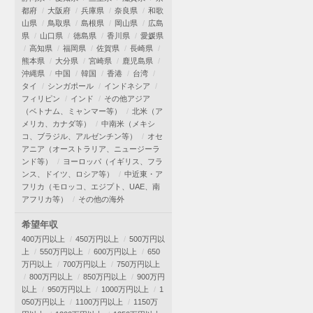
都府
大阪府
兵庫県
奈良県
和歌
山県
鳥取県
島根県
岡山県
広島
県
山口県
徳島県
香川県
愛媛県
高知県
福岡県
佐賀県
長崎県
熊本県
大分県
宮崎県
鹿児島県
沖縄県
中国
韓国
香港
台湾
タイ
シンガポール
インドネシア
フィリピン
インド
その他アジア
（ベトナム、ミャンマー等）
北米（ア
メリカ、カナダ等）
中南米（メキシ
コ、ブラジル、アルゼンチン等）
オセ
アニア（オーストラリア、ニュージーラ
ンド等）
ヨーロッパ（イギリス、フラ
ンス、ドイツ、ロシア等）
中近東・ア
フリカ（モロッコ、エジプト、UAE、南
アフリカ等）
その他の海外
希望年収
400万円以上
450万円以上
500万円以
上
550万円以上
600万円以上
650
万円以上
700万円以上
750万円以上
800万円以上
850万円以上
900万円
以上
950万円以上
1000万円以上
1
050万円以上
1100万円以上
1150万