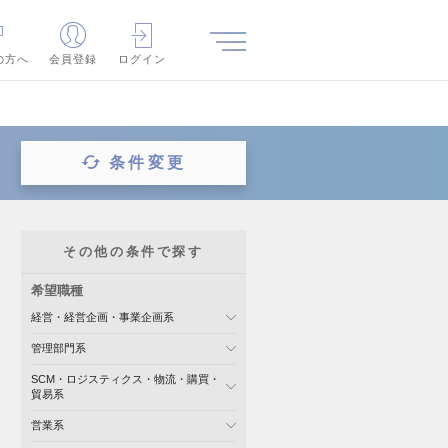
の方へ
会員登録
ログイン
条件変更
その他の条件で探す
希望職種
経営・経営企画・事業企画系
管理部門系
SCM・ロジスティクス・物流・購買・
貿易系
営業系