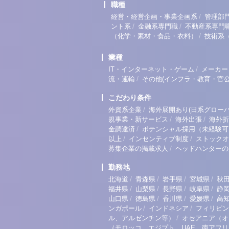
職種
/
経営・経営企画・事業企画系
管理部
/
/
ント系
金融系専門職
不動産系専門
/
（化学・素材・食品・衣料）
技術系
業種
/
IT・インターネット・ゲーム
メーカー
/
流・運輸
その他(インフラ・教育・官公
こだわり条件
/
外資系企業
海外展開あり(日系グローバ
/
/
規事業・新サービス
海外出張
海外折
/
金調達済
ポテンシャル採用（未経験可
/
/
以上
インセンティブ制度
ストックオ
/
募集企業の掲載求人
ヘッドハンターの
勤務地
/
/
/
/
北海道
青森県
岩手県
宮城県
秋
/
/
/
/
福井県
山梨県
長野県
岐阜県
静
/
/
/
/
山口県
徳島県
香川県
愛媛県
高
/
/
ンガポール
インドネシア
フィリピン
/
ル、アルゼンチン等）
オセアニア（オ
（モロッコ、エジプト、UAE、南アフ