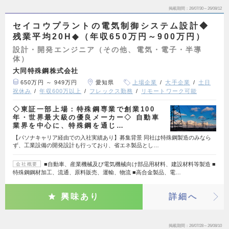
掲載期間
26/07/30～26/08/12
セイコウプラントの電気制御システム設計◆
残業平均20H◆（年収650万円～900万円）
設計・開発エンジニア（その他、電気・電子・半導
体）
大同特殊鋼株式会社
650万円 ～ 949万円
愛知県
上場企業
大手企業
土日
祝休み
年収600万以上
フレックス勤務
リモートワーク可能
◇東証一部上場：特殊鋼専業で創業100
年・世界最大級の優良メーカー◇ 自動車
業界を中心に、特殊鋼を通じ…
【パソナキャリア経由での入社実績あり】募集背景 同社は特殊鋼製造のみなら
ず、工業設備の開発設計も行っており、省エネ製品とし…
■自動車、産業機械及び電気機械向け部品用材料、建設材料等製造 ■
会社概要
特殊鋼鋼材加工、流通、原料販売、運輸、物流 ■高合金製品、電…
興味あり
詳細へ
掲載期間
26/07/28～26/08/10