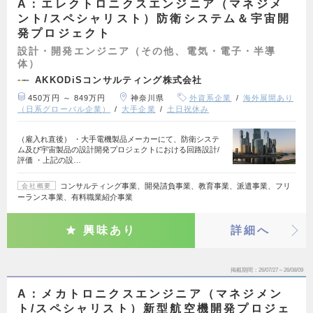
A：エレクトロニクスエンジニア（マネジメ
ント/スペシャリスト）防衛システム＆宇宙開
発プロジェクト
設計・開発エンジニア（その他、電気・電子・半導
体）
AKKODiSコンサルティング株式会社
450万円 ～ 849万円
神奈川県
外資系企業
海外展開あり
（日系グローバル企業）
大手企業
土日祝休み
（雇入れ直後） ・大手電機製品メーカーにて、防衛システ
ム及び宇宙製品の設計開発プロジェクトにおける回路設計/
評価 ・上記の設…
コンサルティング事業、開発請負事業、教育事業、派遣事業、フリ
会社概要
ーランス事業、有料職業紹介事業
興味あり
詳細へ
掲載期間
26/07/27～26/08/09
A：メカトロニクスエンジニア（マネジメン
ト/スペシャリスト）新型航空機開発プロジェ