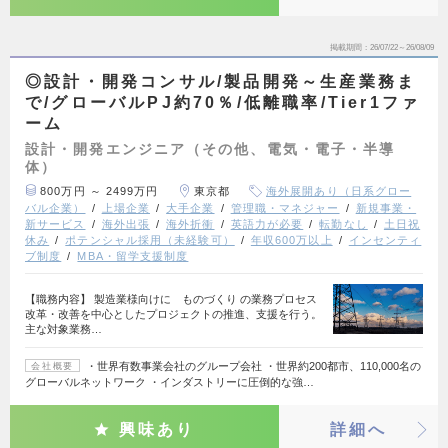
掲載期間
26/07/22～26/08/09
◎設計・開発コンサル/製品開発～生産業務ま
で/グローバルPJ約70％/低離職率/Tier1ファ
ーム
設計・開発エンジニア（その他、電気・電子・半導
体）
800万円 ～ 2499万円
東京都
海外展開あり（日系グロー
バル企業）
上場企業
大手企業
管理職・マネジャー
新規事業・
新サービス
海外出張
海外折衝
英語力が必要
転勤なし
土日祝
休み
ポテンシャル採用（未経験可）
年収600万以上
インセンティ
ブ制度
MBA・留学支援制度
【職務内容】 製造業様向けに ものづくり の業務プロセス
改革・改善を中心としたプロジェクトの推進、支援を行う。
主な対象業務…
・世界有数事業会社のグループ会社 ・世界約200都市、110,000名の
会社概要
グローバルネットワーク ・インダストリーに圧倒的な強…
興味あり
詳細へ