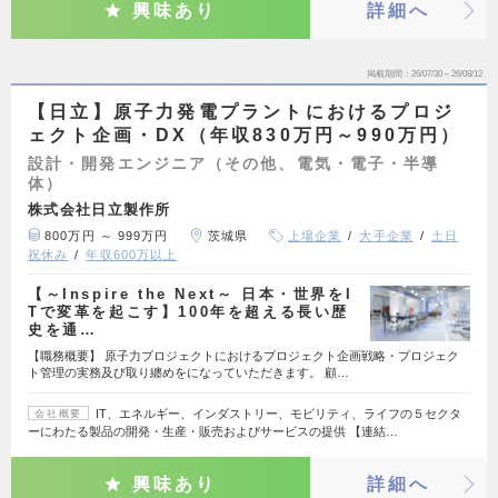
興味あり
詳細へ
掲載期間
26/07/30～26/08/12
【日立】原子力発電プラントにおけるプロジ
ェクト企画・DX（年収830万円～990万円）
設計・開発エンジニア（その他、電気・電子・半導
体）
株式会社日立製作所
800万円 ～ 999万円
茨城県
上場企業
大手企業
土日
祝休み
年収600万以上
【～Inspire the Next～ 日本・世界をI
Tで変革を起こす】100年を超える長い歴
史を通…
【職務概要】 原子力プロジェクトにおけるプロジェクト企画戦略・プロジェク
ト管理の実務及び取り纏めをになっていただきます。 顧…
IT、エネルギー、インダストリー、モビリティ、ライフの５セクタ
会社概要
ーにわたる製品の開発・生産・販売およびサービスの提供 【連結…
興味あり
詳細へ