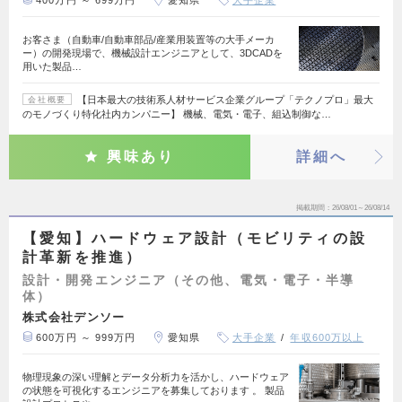
お客さま（自動車/自動車部品/産業用装置等の大手メーカ
ー）の開発現場で、機械設計エンジニアとして、3DCADを
用いた製品…
【日本最大の技術系人材サービス企業グループ「テクノプロ」最大
会社概要
のモノづくり特化社内カンパニー】 機械、電気・電子、組込制御な…
興味あり
詳細へ
掲載期間
26/08/01～26/08/14
【愛知】ハードウェア設計（モビリティの設
計革新を推進）
設計・開発エンジニア（その他、電気・電子・半導
体）
株式会社デンソー
600万円 ～ 999万円
愛知県
大手企業
年収600万以上
物理現象の深い理解とデータ分析力を活かし、ハードウェア
の状態を可視化するエンジニアを募集しております 。 製品