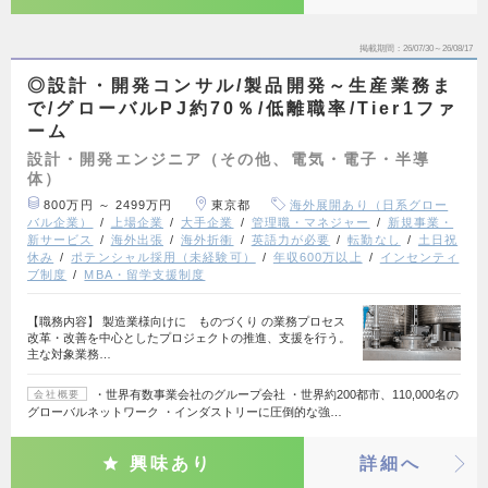
掲載期間
26/07/30～26/08/17
◎設計・開発コンサル/製品開発～生産業務ま
で/グローバルPJ約70％/低離職率/Tier1ファ
ーム
設計・開発エンジニア（その他、電気・電子・半導
体）
800万円 ～ 2499万円
東京都
海外展開あり（日系グロー
バル企業）
上場企業
大手企業
管理職・マネジャー
新規事業・
新サービス
海外出張
海外折衝
英語力が必要
転勤なし
土日祝
休み
ポテンシャル採用（未経験可）
年収600万以上
インセンティ
ブ制度
MBA・留学支援制度
【職務内容】 製造業様向けに ものづくり の業務プロセス
改革・改善を中心としたプロジェクトの推進、支援を行う。
主な対象業務…
・世界有数事業会社のグループ会社 ・世界約200都市、110,000名の
会社概要
グローバルネットワーク ・インダストリーに圧倒的な強…
興味あり
詳細へ