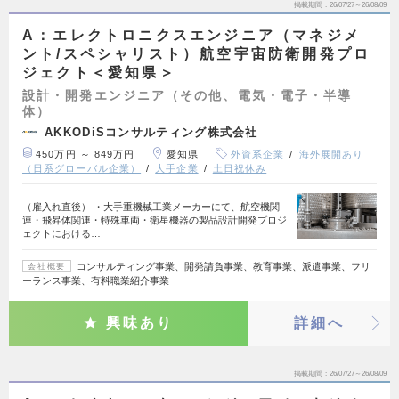
掲載期間
26/07/27～26/08/09
A：エレクトロニクスエンジニア（マネジメ
ント/スペシャリスト）航空宇宙防衛開発プロ
ジェクト＜愛知県＞
設計・開発エンジニア（その他、電気・電子・半導
体）
AKKODiSコンサルティング株式会社
450万円 ～ 849万円
愛知県
外資系企業
海外展開あり
（日系グローバル企業）
大手企業
土日祝休み
（雇入れ直後） ・大手重機械工業メーカーにて、航空機関
連・飛昇体関連・特殊車両・衛星機器の製品設計開発プロジ
ェクトにおける…
コンサルティング事業、開発請負事業、教育事業、派遣事業、フリ
会社概要
ーランス事業、有料職業紹介事業
興味あり
詳細へ
掲載期間
26/07/27～26/08/09