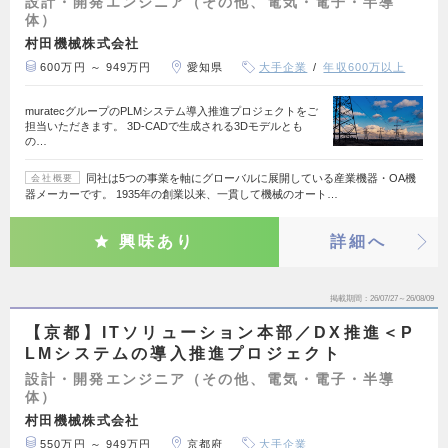
設計・開発エンジニア（その他、電気・電子・半導
体）
村田機械株式会社
600万円 ～ 949万円
愛知県
大手企業
年収600万以上
muratecグループのPLMシステム導入推進プロジェクトをご
担当いただきます。 3D-CADで生成される3Dモデルとも
の…
同社は5つの事業を軸にグローバルに展開している産業機器・OA機
会社概要
器メーカーです。 1935年の創業以来、一貫して機械のオート…
興味あり
詳細へ
掲載期間
26/07/27～26/08/09
【京都】ITソリューション本部／DX推進＜P
LMシステムの導入推進プロジェクト
設計・開発エンジニア（その他、電気・電子・半導
体）
村田機械株式会社
550万円 ～ 949万円
京都府
大手企業