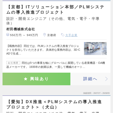
【京都】ITソリューション本部／PLMシステ
ムの導入推進プロジェクト
設計・開発エンジニア（その他、電気・電子・半導
体）
村田機械株式会社
550万円 ～ 949万円
京都府
大手企業
【職務内容】 同社では、PLMシステムの導入推進プロジェ
クトを担当していただきます。 具体的な業務内容は、3D-C
ADで生成…
同社は5つの事業を軸にグローバルに展開している産業機器・OA機
会社概要
器メーカーです。 1935年の創業以来、一貫して機械のオート…
興味あり
詳細へ
掲載期間
26/07/27～26/08/09
【愛知】DX推進＜PLMシステムの導入推進
プロジェクト＞（犬山）