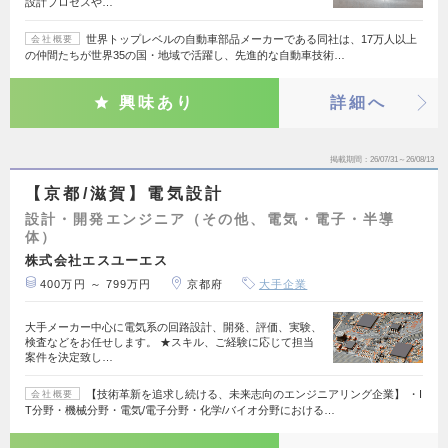
設計プロセスや…
世界トップレベルの自動車部品メーカーである同社は、17万人以上
会社概要
の仲間たちが世界35の国・地域で活躍し、先進的な自動車技術…
興味あり
詳細へ
掲載期間
26/07/31～26/08/13
【京都/滋賀】電気設計
設計・開発エンジニア（その他、電気・電子・半導
体）
株式会社エスユーエス
400万円 ～ 799万円
京都府
大手企業
大手メーカー中心に電気系の回路設計、開発、評価、実験、
検査などをお任せします。 ★スキル、ご経験に応じて担当
案件を決定致し…
【技術革新を追求し続ける、未来志向のエンジニアリング企業】 ・I
会社概要
T分野・機械分野・電気/電子分野・化学/バイオ分野における…