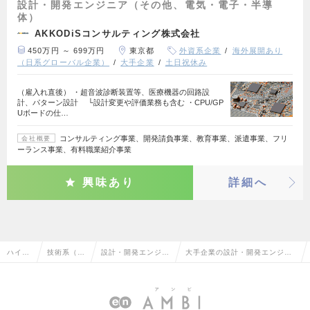
設計・開発エンジニア（その他、電気・電子・半導
体）
AKKODiSコンサルティング株式会社
450万円 ～ 699万円
東京都
外資系企業
海外展開あり
（日系グローバル企業）
大手企業
土日祝休み
（雇入れ直後） ・超音波診断装置等、医療機器の回路設
計、パターン設計 └設計変更や評価業務も含む ・CPU/GP
Uボードの仕…
コンサルティング事業、開発請負事業、教育事業、派遣事業、フリ
会社概要
ーランス事業、有料職業紹介事業
興味あり
詳細へ
ハイク
技術系（電
設計・開発エンジニ
大手企業の設計・開発エンジニ
ラス求
気・電子・
ア（その他、電気・
ア（その他、電気・電子・半導
人TOP
半導体）
電子・半導体）
体）の転職・求人情報一覧