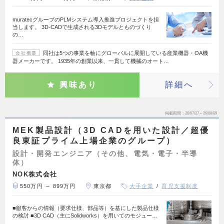
muratecグループのPLMシステム導入推進プロジェクトを担
当します。 3D-CADで生成される3Dモデルとものづくり
の…
同社は5つの事業を軸にグローバルに展開している産業機器・OA機
会社概要
器メーカーです。 1935年の創業以来、一貫して機械のオート…
興味あり
詳細へ
掲載期間
26/07/27～26/08/09
MEK製品設計（3D CADを用いた設計／超優
良東証プライム上場企業のグループ）
設計・開発エンジニア（その他、電気・電子・半導
体）
NOK株式会社
550万円 ～ 899万円
東京都
大手企業
育児支援制度
■顧客からの情報（要求仕様、部品等）を基にした製品仕様
の検討 ■3D CAD（主にSolidworks）を用いてのモジュー…