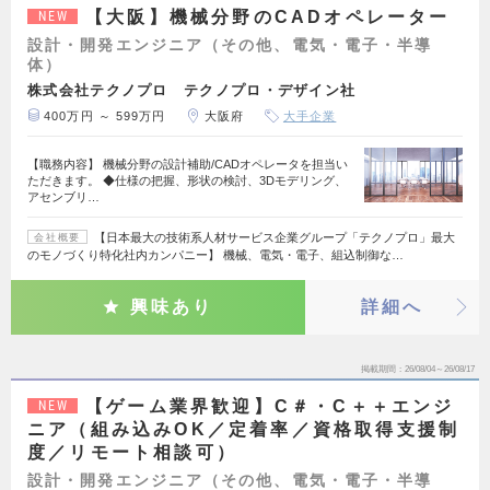
【大阪】機械分野のCADオペレーター
NEW
設計・開発エンジニア（その他、電気・電子・半導
体）
株式会社テクノプロ テクノプロ・デザイン社
400万円 ～ 599万円
大阪府
大手企業
【職務内容】 機械分野の設計補助/CADオペレータを担当い
ただきます。 ◆仕様の把握、形状の検討、3Dモデリング、
アセンブリ…
【日本最大の技術系人材サービス企業グループ「テクノプロ」最大
会社概要
のモノづくり特化社内カンパニー】 機械、電気・電子、組込制御な…
興味あり
詳細へ
掲載期間
26/08/04～26/08/17
【ゲーム業界歓迎】C＃・C＋＋エンジ
NEW
ニア（組み込みOK／定着率／資格取得支援制
度／リモート相談可）
設計・開発エンジニア（その他、電気・電子・半導