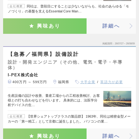
同社は、普段目にすることは少ないながらも、社会のあらゆる「モ
会社概要
ノづくり」の基盤を支えるEssential Core Man…
興味あり
詳細へ
掲載期間
26/07/27～26/08/09
【急募／福岡県】設備設計
設計・開発エンジニア（その他、電気・電子・半導
体）
I-PEX株式会社
400万円 ～ 599万円
福岡県
大手企業
英語力が必要
生産設備の設計や改善、量産工場からの工程改善検討、お客
様との打ち合わせなどを行います。 具体的には、法医学分
析デバイスの生…
【世界シェアトップクラスの製品群】 1963年、同社は精密金型メー
会社概要
カーの「第一精工」として京都に誕生しました。 パソコンの業…
興味あり
詳細へ