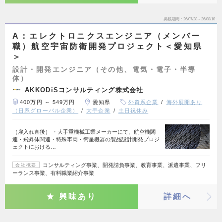
掲載期間
26/07/28～26/08/10
A：エレクトロニクスエンジニア（メンバー
職）航空宇宙防衛開発プロジェクト＜愛知県
＞
設計・開発エンジニア（その他、電気・電子・半導
体）
AKKODiSコンサルティング株式会社
400万円 ～ 549万円
愛知県
外資系企業
海外展開あり
（日系グローバル企業）
大手企業
土日祝休み
（雇入れ直後） ・大手重機械工業メーカーにて、航空機関
連・飛昇体関連・特殊車両・衛星機器の製品設計開発プロジ
ェクトにおける…
コンサルティング事業、開発請負事業、教育事業、派遣事業、フリ
会社概要
ーランス事業、有料職業紹介事業
興味あり
詳細へ