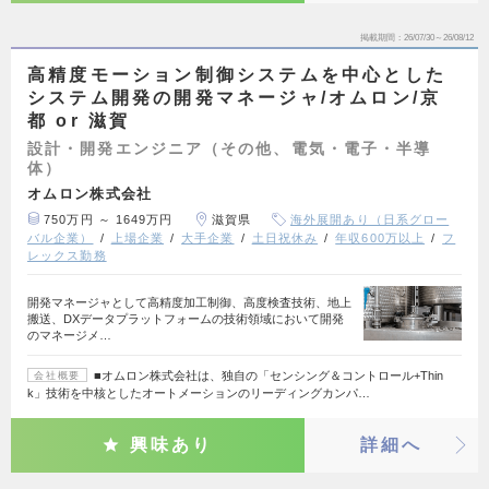
掲載期間
26/07/30～26/08/12
高精度モーション制御システムを中心とした
システム開発の開発マネージャ/オムロン/京
都 or 滋賀
設計・開発エンジニア（その他、電気・電子・半導
体）
オムロン株式会社
750万円 ～ 1649万円
滋賀県
海外展開あり（日系グロー
バル企業）
上場企業
大手企業
土日祝休み
年収600万以上
フ
レックス勤務
開発マネージャとして高精度加工制御、高度検査技術、地上
搬送、DXデータプラットフォームの技術領域において開発
のマネージメ…
■オムロン株式会社は、独自の「センシング＆コントロール+Thin
会社概要
k」技術を中核としたオートメーションのリーディングカンパ…
興味あり
詳細へ