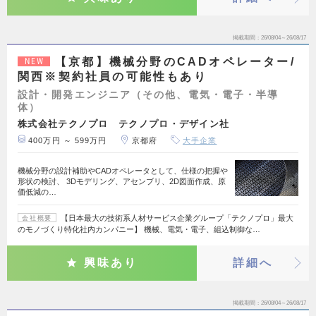
掲載期間
26/08/04～26/08/17
【京都】機械分野のCADオペレーター/
NEW
関西※契約社員の可能性もあり
設計・開発エンジニア（その他、電気・電子・半導
体）
株式会社テクノプロ テクノプロ・デザイン社
400万円 ～ 599万円
京都府
大手企業
機械分野の設計補助やCADオペレータとして、仕様の把握や
形状の検討、 3Dモデリング、アセンブリ、2D図面作成、原
価低減の…
【日本最大の技術系人材サービス企業グループ「テクノプロ」最大
会社概要
のモノづくり特化社内カンパニー】 機械、電気・電子、組込制御な…
興味あり
詳細へ
掲載期間
26/08/04～26/08/17