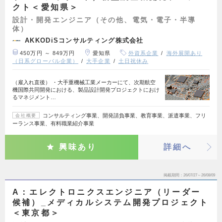
クト＜愛知県＞
設計・開発エンジニア（その他、電気・電子・半導
体）
AKKODiSコンサルティング株式会社
450万円 ～ 849万円
愛知県
外資系企業
海外展開あり
（日系グローバル企業）
大手企業
土日祝休み
（雇入れ直後） ・大手重機械工業メーカーにて、次期航空
機国際共同開発における、製品設計開発プロジェクトにおけ
るマネジメント…
コンサルティング事業、開発請負事業、教育事業、派遣事業、フリ
会社概要
ーランス事業、有料職業紹介事業
興味あり
詳細へ
掲載期間
26/07/27～26/08/09
A：エレクトロニクスエンジニア（リーダー
候補）_メディカルシステム開発プロジェクト
＜東京都＞