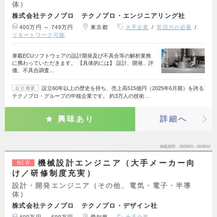
体）
株式会社テクノプロ テクノプロ・エンジニアリング社
400万円 ～ 749万円
東京都
大手企業
英語力が必要
リモートワーク可能
車載ECUソフトウェアの設計開発及び不具合等の解析業務
に携わっていただきます。 【具体的には】 設計、開発、評
価、不具合調査…
設立60年以上の歴史を持ち、売上高515億円（2025年6月期）を誇る
会社概要
テクノプロ・グループの中核企業です。 約3万人の技術…
興味あり
詳細へ
掲載期間
26/08/03～26/08/16
機械設計エンジニア（大手メーカー向
NEW
け／研修制度充実）
設計・開発エンジニア（その他、電気・電子・半導
体）
株式会社テクノプロ テクノプロ・デザイン社
400万円 ～ 699万円
愛知県
大手企業