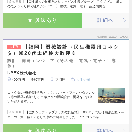
【日本最大の技術系人材サービス企業グループ「テクノプロ」最大
会社概要
のモノづくり特化社内カンパニー】 機械、電気・電子、組込制御な…
興味あり
詳細へ
掲載期間
26/08/04～26/08/17
【福岡】機械設計（民生機器用コネク
NEW
タ）※20代未経験大歓迎※
設計・開発エンジニア（その他、電気・電子・半導
体）
I-PEX株式会社
400万円 ～ 599万円
福岡県
大手企業
コネクタの機械設計担当として、スマートフォンやタブレッ
ト等の機器内部にある コネクタの機械設計・開発をご担当
いただきます。…
【世界シェアトップクラスの製品群】 1963年、同社は精密金型メー
会社概要
カーの「第一精工」として京都に誕生しました。 パソコンの業…
興味あり
詳細へ