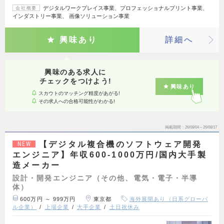
デジタルワークプレイス事業、プロフェッショナルプリント事業、
会社概要
インダストリー事業、 画像ソリューション事業
興味あり
詳細へ
興味のある求人に
チェックをつけよう!
興味あり
スカウトのマッチング精度があがる!
その求人への合格可能性がわかる!
掲載期間
26/08/04～26/08/17
【デジタル複合機のソフトウェア開発
NEW
エンジニア】年収600-1000万円/国内大手製
造メーカー
設計・開発エンジニア（その他、電気・電子・半導
体）
600万円 ～ 999万円
東京都
海外展開あり（日系グローバ
ル企業）
上場企業
大手企業
土日祝休み