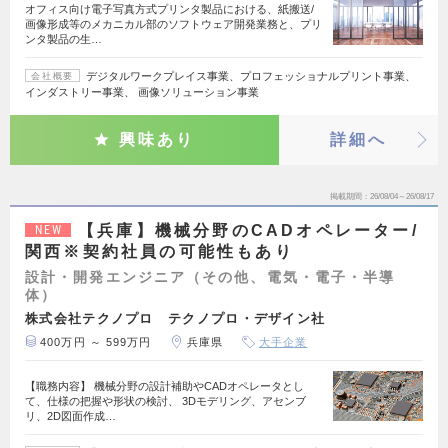
オフィス向け電子写真方式プリンタ製品における、紙搬送/
画像形成等のメカニカル部のソフトウェア開発業務と、プリ
ンタ製品の生…
デジタルワークプレイス事業、プロフェッショナルプリント事業、
会社概要
インダストリー事業、 画像ソリューション事業
興味あり
詳細へ
掲載期間
26/08/04～26/08/17
【兵庫】機械分野のCADオペレーター/
NEW
関西※契約社員の可能性もあり
設計・開発エンジニア（その他、電気・電子・半導
体）
株式会社テクノプロ テクノプロ・デザイン社
400万円 ～ 599万円
兵庫県
大手企業
【職務内容】 機械分野の設計補助やCADオペレータとし
て、仕様の把握や形状の検討、 3Dモデリング、アセンブ
リ、2D図面作成…