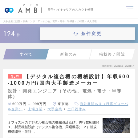
若手ハイキャリアのスカウト転職
大手企業の設計・開発エンジニア（その他、電気・電子・半導体）の転職・求人情報
124
条件変更
件
すべて
新着のみ
掲載終了間近
掲載期間
26/08/04～26/08/17
【デジタル複合機の機械設計】年収600
NEW
-1000万円/国内大手製造メーカー
設計・開発エンジニア（その他、電気・電子・半導
体）
600万円 ～ 999万円
東京都
海外展開あり（日系グローバ
ル企業）
上場企業
大手企業
土日祝休み
オフィス用のデジタル複合機の機械設計及び、先行技術開発
１）製品機械設計（デジタル複合機、周辺機器） ２）新規
機構開発・設計…