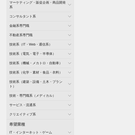
マーケティング・販促企画・商品開発
系
コンサルタント系
金融系専門職
不動産系専門職
技術系（IT・Web・通信系）
技術系（電気・電子・半導体）
技術系（機械・メカトロ・自動車）
技術系（化学・素材・食品・衣料）
技術系（建築・設備・土木・プラン
ト）
技術・専門職系（メディカル）
サービス・流通系
クリエイティブ系
希望業種
IT・インターネット・ゲーム