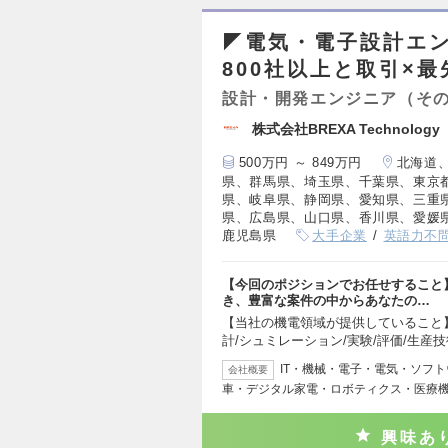
◤電気・電子設計エン
800社以上と取引×
設計・開発エンジニア（そ
株式会社BREXA Techno
500万円 ～ 849万円
北海道
県、群馬県、埼玉県、千葉県、東京
県、岐阜県、静岡県、愛知県、三重
県、広島県、山口県、香川県、愛媛
鹿児島県
大手企業
英語力不
【今回のポジションでお任せすること
き、豊富な案件の中からあなたの…
【当社の機電領域が提供していること】
計/シュミレーション/実験/評価/生産技
IT・機械・電子・電気・ソフ
会社概要
車・デジタル家電・ロボティクス・医療
興味あ