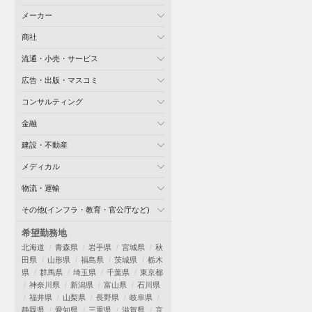
メーカー
商社
流通・小売・サービス
広告・出版・マスコミ
コンサルティング
金融
建設・不動産
メディカル
物流・運輸
その他(インフラ・教育・官公庁など)
希望勤務地
北海道
青森県
岩手県
宮城県
秋
田県
山形県
福島県
茨城県
栃木
県
群馬県
埼玉県
千葉県
東京都
神奈川県
新潟県
富山県
石川県
福井県
山梨県
長野県
岐阜県
静岡県
愛知県
三重県
滋賀県
京