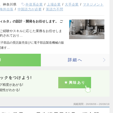
、神奈川県
外資系企業
上場企業
大手企業
マネジメント
海外出張
中国語力が必要
英語力不問
ィルタ」の設計・開発をお任せします。 ご
、ご経験やスキルに応じた業務をお任せしま
集約されており…
2.電子部品の受託販売並びに電子部品製造機械の販
関連す…
り
詳細へ
ックをつけよう!
興味あり
グ精度があがる!
能性がわかる!
掲載期間
26/08/06～26/08/19