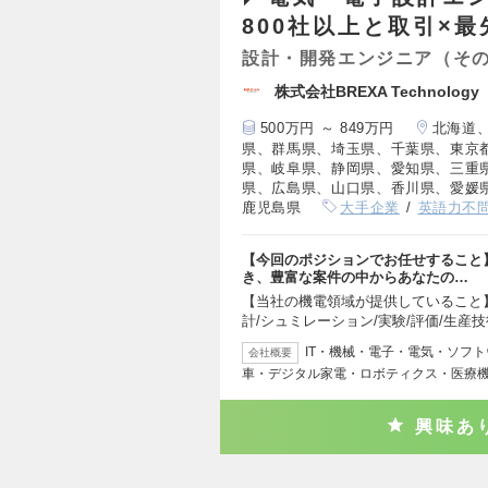
800社以上と取引×
設計・開発エンジニア（そ
株式会社BREXA Techno
500万円 ～ 849万円
北海道
県、群馬県、埼玉県、千葉県、東京
県、岐阜県、静岡県、愛知県、三重
県、広島県、山口県、香川県、愛媛
鹿児島県
大手企業
英語力不
【今回のポジションでお任せすること
き、豊富な案件の中からあなたの…
【当社の機電領域が提供していること】
計/シュミレーション/実験/評価/生産技
IT・機械・電子・電気・ソフ
会社概要
車・デジタル家電・ロボティクス・医療
興味あ