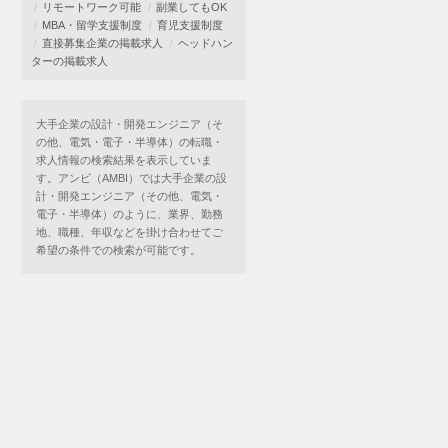
リモートワーク可能
副業してもOK
MBA・留学支援制度
育児支援制度
直接募集企業の掲載求人
ヘッドハン
ターの掲載求人
大手企業の設計・開発エンジニア（そ
の他、電気・電子・半導体）の転職・
求人情報の検索結果を表示していま
す。アンビ（AMBI）では大手企業の設
計・開発エンジニア（その他、電気・
電子・半導体）のように、業界、勤務
地、職種、年収などを掛け合わせてご
希望の条件での検索が可能です。