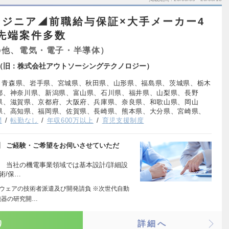
ジニア◢前職給与保証×大手メーカー4
最先端案件多数
の他、電気・電子・半導体）
logy（旧：株式会社アウトソーシングテクノロジー）
、青森県、岩手県、宮城県、秋田県、山形県、福島県、茨城県、栃木
都、神奈川県、新潟県、富山県、石川県、福井県、山梨県、長野
県、滋賀県、京都府、大阪府、兵庫県、奈良県、和歌山県、岡山
県、高知県、福岡県、佐賀県、長崎県、熊本県、大分県、宮崎県、
問
転勤なし
年収600万以上
育児支援制度
】 ご経験・ご希望をお伺いさせていただ
 当社の機電事業領域では基本設計/詳細設
術/保…
トウェアの技術者派遣及び開発請負 ※次世代自動
機器の研究開…
り
詳細へ