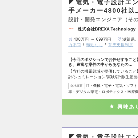
◤電気・電子設計エン
手メーカー4800社
設計・開発エンジニア（そ
株式会社BREXA Techno
400万円 ～ 699万円
滋賀県
力不問
転勤なし
育児支援制度
【今回のポジションでお任せすること
き、豊富な案件の中からあなたの…
【当社の機電領域が提供していること】
計/シュミレーション/実験/評価/生産技
IT・機械・電子・電気・ソフ
会社概要
車・デジタル家電・ロボティクス・医療
興味あ
◤電気・電子設計エン