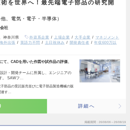
技術を世界へ！最先端電子部品の研究開
の他、電気・電子・半導体）
会社
、神奈川県
外資系企業
上場企業
大手企業
マネジメント
海外出張
英語力不問
土日祝休み
開発責任者
年収600万以
にて、CADを用いた作図や試作品の評価、
の設計・開発チームに所属し、エンジニアの
。 SAWフ…
2.電子部品の受託販売並びに電子部品製造機械の販
関連す…
り
詳細へ
掲載期間
26/08/06～26/08/19