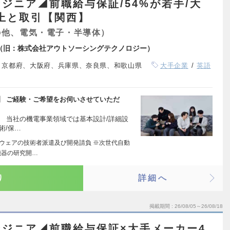
ジニア◢前職給与保証/54%が若手/大
以上と取引【関西】
の他、電気・電子・半導体）
logy（旧：株式会社アウトソーシングテクノロジー）
、京都府、大阪府、兵庫県、奈良県、和歌山県
大手企業
英語
】 ご経験・ご希望をお伺いさせていただ
 当社の機電事業領域では基本設計/詳細設
術/保…
トウェアの技術者派遣及び開発請負 ※次世代自動
機器の研究開…
り
詳細へ
掲載期間
26/08/05～26/08/18
ジニア◢前職給与保証×大手メーカー4