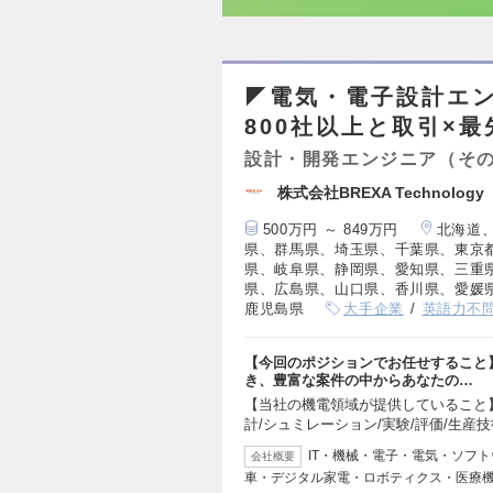
◤電気・電子設計エン
800社以上と取引×
設計・開発エンジニア（そ
株式会社BREXA Techno
500万円 ～ 849万円
北海道
県、群馬県、埼玉県、千葉県、東京
県、岐阜県、静岡県、愛知県、三重
県、広島県、山口県、香川県、愛媛
鹿児島県
大手企業
英語力不
【今回のポジションでお任せすること
き、豊富な案件の中からあなたの…
【当社の機電領域が提供していること】
計/シュミレーション/実験/評価/生産技
IT・機械・電子・電気・ソフ
会社概要
車・デジタル家電・ロボティクス・医療