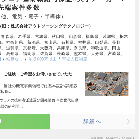
最先端案件多数
の他、電気・電子・半導体）
logy（旧：株式会社アウトソーシングテクノロジー）
、青森県、岩手県、宮城県、秋田県、山形県、福島県、茨城県、栃木
都、神奈川県、新潟県、富山県、石川県、福井県、山梨県、長野
県、滋賀県、京都府、大阪府、兵庫県、奈良県、和歌山県、岡山
県、高知県、福岡県、佐賀県、長崎県、熊本県、大分県、宮崎県、
問
転勤なし
年収600万以上
育児支援制度
】 ご経験・ご希望をお伺いさせていただ
 当社の機電事業領域では基本設計/詳細設
術/保…
トウェアの技術者派遣及び開発請負 ※次世代自動
機器の研究開…
り
詳細へ
掲載期間
26/08/05～26/08/18