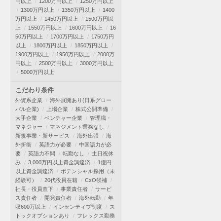
円以上
1200万円以上
1250万円以上
1300万円以上
1350万円以上
1400
万円以上
1450万円以上
1500万円以
上
1550万円以上
1600万円以上
16
50万円以上
1700万円以上
1750万円
以上
1800万円以上
1850万円以上
1900万円以上
1950万円以上
2000万
円以上
2500万円以上
3000万円以上
5000万円以上
こだわり条件
外資系企業
海外展開あり(日系グロー
バル企業)
上場企業
株式公開準備
大手企業
ベンチャー企業
管理職・
マネジャー
マネジメント業務なし
新規事業・新サービス
海外出張
海
外折衝
英語力が必要
中国語力が必
要
英語力不問
転勤なし
土日祝休
み
3,000万円以上資金調達済
1億円
以上資金調達済
ポテンシャル採用（未
経験可）
20代役員在籍
CxO候補
社長・役員直下
事業責任者
サービ
ス責任者
開発責任者
海外転勤
年
収600万以上
インセンティブ制度
ス
トックオプションあり
フレックス勤務