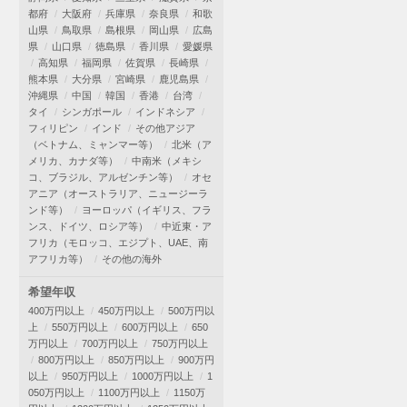
都府
大阪府
兵庫県
奈良県
和歌
山県
鳥取県
島根県
岡山県
広島
県
山口県
徳島県
香川県
愛媛県
高知県
福岡県
佐賀県
長崎県
熊本県
大分県
宮崎県
鹿児島県
沖縄県
中国
韓国
香港
台湾
タイ
シンガポール
インドネシア
フィリピン
インド
その他アジア
（ベトナム、ミャンマー等）
北米（ア
メリカ、カナダ等）
中南米（メキシ
コ、ブラジル、アルゼンチン等）
オセ
アニア（オーストラリア、ニュージーラ
ンド等）
ヨーロッパ（イギリス、フラ
ンス、ドイツ、ロシア等）
中近東・ア
フリカ（モロッコ、エジプト、UAE、南
アフリカ等）
その他の海外
希望年収
400万円以上
450万円以上
500万円以
上
550万円以上
600万円以上
650
万円以上
700万円以上
750万円以上
800万円以上
850万円以上
900万円
以上
950万円以上
1000万円以上
1
050万円以上
1100万円以上
1150万