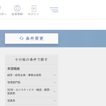
の方へ
会員登録
ログイン
条件変更
その他の条件で探す
希望職種
経営・経営企画・事業企画系
管理部門系
SCM・ロジスティクス・物流・購買・
貿易系
営業系