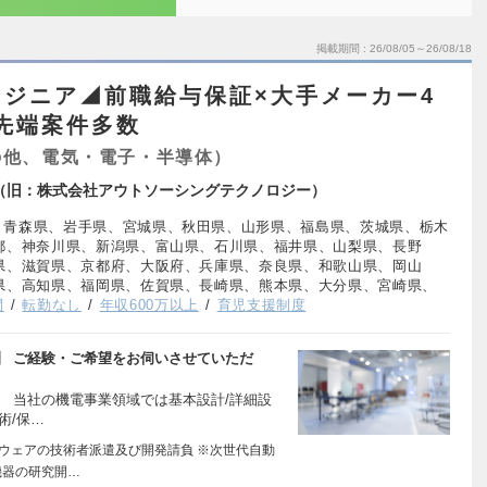
掲載期間
26/08/05～26/08/18
ジニア◢前職給与保証×大手メーカー4
最先端案件多数
の他、電気・電子・半導体）
logy（旧：株式会社アウトソーシングテクノロジー）
、青森県、岩手県、宮城県、秋田県、山形県、福島県、茨城県、栃木
都、神奈川県、新潟県、富山県、石川県、福井県、山梨県、長野
県、滋賀県、京都府、大阪府、兵庫県、奈良県、和歌山県、岡山
県、高知県、福岡県、佐賀県、長崎県、熊本県、大分県、宮崎県、
問
転勤なし
年収600万以上
育児支援制度
】 ご経験・ご希望をお伺いさせていただ
 当社の機電事業領域では基本設計/詳細設
術/保…
トウェアの技術者派遣及び開発請負 ※次世代自動
機器の研究開…