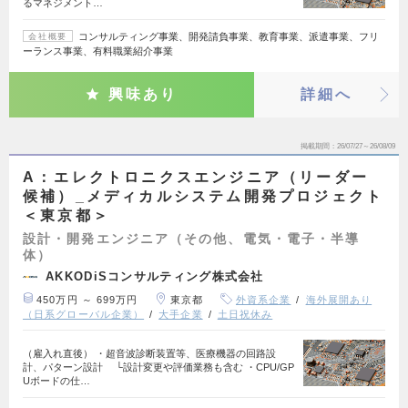
るマネジメント…
コンサルティング事業、開発請負事業、教育事業、派遣事業、フリ
会社概要
ーランス事業、有料職業紹介事業
興味あり
詳細へ
掲載期間
26/07/27～26/08/09
A：エレクトロニクスエンジニア（リーダー
候補）_メディカルシステム開発プロジェクト
＜東京都＞
設計・開発エンジニア（その他、電気・電子・半導
体）
AKKODiSコンサルティング株式会社
450万円 ～ 699万円
東京都
外資系企業
海外展開あり
（日系グローバル企業）
大手企業
土日祝休み
（雇入れ直後） ・超音波診断装置等、医療機器の回路設
計、パターン設計 └設計変更や評価業務も含む ・CPU/GP
Uボードの仕…