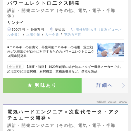
パワーエレクトロ二クス開発
設計・開発エンジニア（その他、電気・電子・半導
体）
リンナイ
500万円 ～ 849万円
愛知県
海外展開あり（日系グローバ
ル企業）
上場企業
大手企業
英語力不問
■エネルギーの自由化、再生可能エネルギーの活用、温室効
果ガス排出のゼロ化に対応するためのパワーエレクトロニク
ス関連開発業…
【概要・特徴】 1920年創業の総合熱エネルギー機器メーカーです。
会社概要
給湯器や給湯暖房機、厨房機器、業務用機器など、多様な製品…
興味あり
詳細へ
掲載期間
26/07/16～26/08/19
電気ハードエンジニア＜次世代モータ・アク
チュエータ開発＞
設計・開発エンジニア（その他、電気・電子・半導
体）