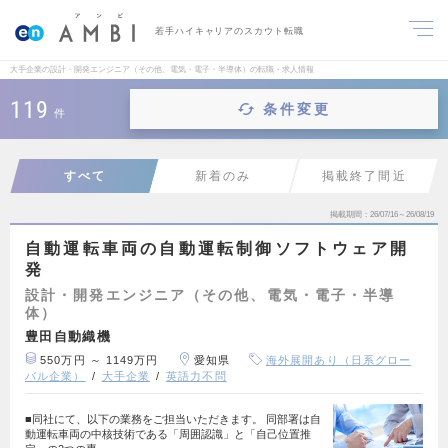
若手ハイキャリアのスカウト転職
大手企業の設計・開発エンジニア（その他、電気・電子・半導体）の転職・求人情報
119
条件変更
件
すべて
新着のみ
掲載終了間近
掲載期間
26/07/16～26/08/19
自動運転車両の自動運転制御ソフトウェア開
発
設計・開発エンジニア（その他、電気・電子・半導
体）
豊田自動織機
550万円 ～ 1149万円
愛知県
海外展開あり（日系グロー
バル企業）
大手企業
英語力不問
■同社にて、以下の業務をご担当いただきます。 同部署は自
動運転車両の中核技術である「周囲認識」と「自己位置推