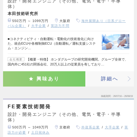
設計・開発エンジニア（その他、電気・電子・半導
体）
本田技術研究所
550万円 ～ 1099万円
大阪府
海外展開あり（日系グロー
バル企業）
大手企業
英語力不問
■コネクティビティ・自動運転・電動化の技術進化に向け
た、統合ECUや各種制御ECU（自動運転／運転支援システ
ム・エンジン…
【概要・特徴】 ホンダグループの研究開発機関。グループ全体で、
会社概要
国内外に451社の関係会社、20万人以上の従業員を有しており…
興味あり
詳細へ
掲載期間
26/07/16～26/08/19
FE要素技術開発
設計・開発エンジニア（その他、電気・電子・半導
体）
500万円 ～ 1049万円
京都府
外資系企業
大手企業
英
語力が必要
土日祝休み