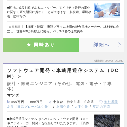
■同社の成長戦略であるエネルギー、モビリティ分野の電化
に関する研究開発に携わることができます。脱炭素、環境改
善、防衛等の…
【概要・特徴】 東証プライム上場の総合重機メーカー。1884年に創
会社概要
立し、世界400カ所以上に拠点、79，974名の従業員を…
興味あり
詳細へ
掲載期間
26/07/16～26/08/19
ソフトウェア開発＜車載用通信システム（DC
M）＞
設計・開発エンジニア（その他、電気・電子・半導
体）
マツダ
500万円 ～ 999万円
東京都、神奈川県、広島県
海外展開
あり（日系グローバル企業）
上場企業
大手企業
英語力不問
■車載用通信システム（DCM）のソフトウェア開発 （※コ
ネクティッドカー開発）を担当していただきます。 【具体