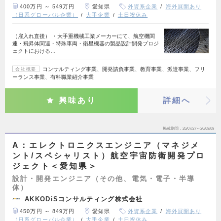
400万円 ～ 549万円
愛知県
外資系企業
海外展開あり
（日系グローバル企業）
大手企業
土日祝休み
（雇入れ直後） ・大手重機械工業メーカーにて、航空機関
連・飛昇体関連・特殊車両・衛星機器の製品設計開発プロジ
ェクトにおける…
コンサルティング事業、開発請負事業、教育事業、派遣事業、フリ
会社概要
ーランス事業、有料職業紹介事業
興味あり
詳細へ
掲載期間
26/07/27～26/08/09
A：エレクトロニクスエンジニア（マネジメ
ント/スペシャリスト）航空宇宙防衛開発プロ
ジェクト＜愛知県＞
設計・開発エンジニア（その他、電気・電子・半導
体）
AKKODiSコンサルティング株式会社
450万円 ～ 849万円
愛知県
外資系企業
海外展開あり
（日系グローバル企業）
大手企業
土日祝休み