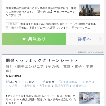
知能化製品に搭載されるセンサの高度活用技術の研究・開発
をご担当いただきます。 【具体的には】 ■ センサーエーミ
ング技術（取…
創業以来の事業である繊維機械を原点に、そして自動車と産業車
会社概要
両・物流を両輪に、事業をグローバル展開しています。 同社のリソー…
興味あり
詳細へ
掲載期間
26/07/16～26/08/19
開発＜セラミックグリーンシート＞
設計・開発エンジニア（その他、電気・電子・半導
体）
MARUWA
550万円 ～ 1049万円
愛知県
海外展開あり（日系グロー
バル企業）
上場企業
大手企業
英語力不問
土日祝休み
■セラミック電子部品を構成するスラリー、粉砕、分散、グ
リーンシート成型の開発・製造プロセス開発を担当していた
だきます。 【…