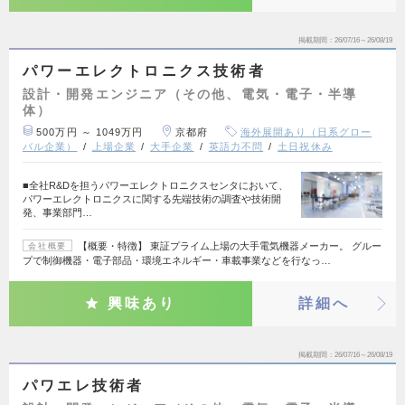
掲載期間
26/07/16～26/08/19
パワーエレクトロニクス技術者
設計・開発エンジニア（その他、電気・電子・半導
体）
500万円 ～ 1049万円
京都府
海外展開あり（日系グロー
バル企業）
上場企業
大手企業
英語力不問
土日祝休み
■全社R&Dを担うパワーエレクトロニクスセンタにおいて、
パワーエレクトロニクスに関する先端技術の調査や技術開
発、事業部門…
【概要・特徴】 東証プライム上場の大手電気機器メーカー。 グルー
会社概要
プで制御機器・電子部品・環境エネルギー・車載事業などを行なっ…
興味あり
詳細へ
掲載期間
26/07/16～26/08/19
パワエレ技術者