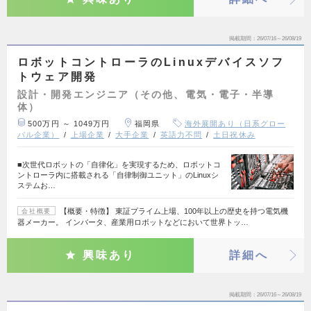
掲載期間
26/07/16～26/08/19
ロボットコントローラのLinuxデバイスソフ
トウェア開発
設計・開発エンジニア（その他、電気・電子・半導
体）
500万円 ～ 1049万円
福岡県
海外展開あり（日系グロー
バル企業）
上場企業
大手企業
英語力不問
土日祝休み
■次世代ロボットの「自律化」を実現するため、ロボットコ
ントローラ内に搭載される「自律制御ユニット」のLinuxシ
ステムお…
【概要・特徴】 東証プライム上場、100年以上の歴史を持つ電気機
会社概要
器メーカー。 インバータ、産業用ロボットなどにおいて世界トッ…
興味あり
詳細へ
掲載期間
26/07/16～26/08/19