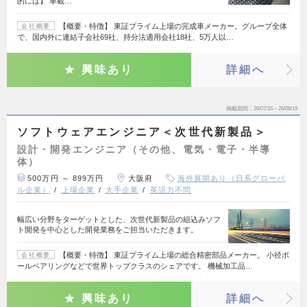
的には】 車載…
【概要・特徴】 東証プライム上場の完成車メーカー。グループ全体
会社概要
で、国内外に連結子会社69社、持分法適用会社18社、5万人以…
興味あり
詳細へ
掲載期間
26/07/16～26/08/19
ソフトウェアエンジニア＜次世代新製品＞
設計・開発エンジニア（その他、電気・電子・半導
体）
500万円 ～ 899万円
大阪府
海外展開あり（日系グローバ
ル企業）
上場企業
大手企業
英語力不問
幅広い分野をターゲットとした、次世代新製品の組込みソフ
ト開発を中心とした開発業務をご担当いただきます。
【概要・特徴】 東証プライム上場の総合精密部品メーカー。 小径ボ
会社概要
ールベアリングなどで世界トップクラスのシェアです。 機械加工品…
興味あり
詳細へ