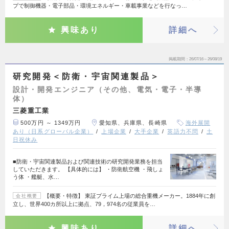
プで制御機器・電子部品・環境エネルギー・車載事業などを行なっ…
興味あり
詳細へ
掲載期間
26/07/16～26/08/19
研究開発＜防衛・宇宙関連製品＞
設計・開発エンジニア（その他、電気・電子・半導
体）
三菱重工業
500万円 ～ 1349万円
愛知県、兵庫県、長崎県
海外展開
あり（日系グローバル企業）
上場企業
大手企業
英語力不問
土
日祝休み
■防衛・宇宙関連製品および関連技術の研究開発業務を担当
していただきます。 【具体的には】 ・防衛航空機 ・飛しょ
う体 ・艦艇、水…
【概要・特徴】 東証プライム上場の総合重機メーカー。1884年に創
会社概要
立し、世界400カ所以上に拠点、79，974名の従業員を…
興味あり
詳細へ