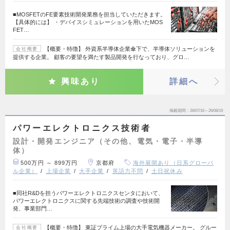
■MOSFETのFE要素技術開発業務を担当していただきます。
【具体的には】 ・デバイスシミュレーションを用いたMOS
FET…
【概要・特徴】 外資系半導体企業傘下で、半導体ソリューションを
会社概要
提供する企業。 顧客の要望を満たす製品開発を行なっており、グロ…
興味あり
詳細へ
掲載期間
26/07/16～26/08/19
パワーエレクトロニクス技術者
設計・開発エンジニア（その他、電気・電子・半導
体）
500万円 ～ 899万円
京都府
海外展開あり（日系グローバ
ル企業）
上場企業
大手企業
英語力不問
土日祝休み
■同社R&Dを担うパワーエレクトロニクスセンタにおいて、
パワーエレクトロニクスに関する先端技術の調査や技術開
発、事業部門…
【概要・特徴】 東証プライム上場の大手電気機器メーカー。 グルー
会社概要