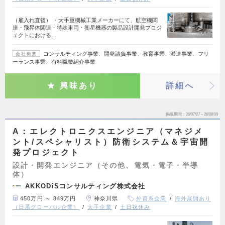
（雇入れ直後） ・大手重機械工業メーカーにて、航空機関
連・飛昇体関連・特殊車両・衛星機器の製品設計開発プロジ
ェクトにおける…
コンサルティング事業、開発請負事業、教育事業、派遣事業、フリ
会社概要
ーランス事業、有料職業紹介事業
興味あり
詳細へ
掲載期間
26/07/27～26/08/09
A：エレクトロニクスエンジニア（マネジメ
ント/スペシャリスト）防衛システム＆宇宙開
発プロジェクト
設計・開発エンジニア（その他、電気・電子・半導
体）
AKKODiSコンサルティング株式会社
450万円 ～ 849万円
神奈川県
外資系企業
海外展開あり
（日系グローバル企業）
大手企業
土日祝休み