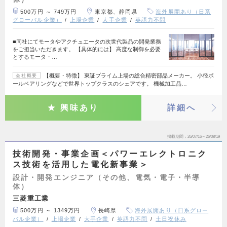
500万円 ～ 749万円
東京都、静岡県
海外展開あり（日系
グローバル企業）
上場企業
大手企業
英語力不問
■同社にてモータやアクチュエータの次世代製品の開発業務
をご担当いただきます。 【具体的には】 高度な制御を必要
とするモータ・…
【概要・特徴】 東証プライム上場の総合精密部品メーカー。 小径ボ
会社概要
ールベアリングなどで世界トップクラスのシェアです。 機械加工品…
興味あり
詳細へ
掲載期間
26/07/16～26/08/19
技術開発・事業企画＜パワーエレクトロニク
ス技術を活用した電化新事業＞
設計・開発エンジニア（その他、電気・電子・半導
体）
三菱重工業
500万円 ～ 1349万円
長崎県
海外展開あり（日系グロー
バル企業）
上場企業
大手企業
英語力不問
土日祝休み