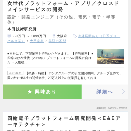
次世代プラットフォーム・アプリ／クロスド
メインサービスの開発
設計・開発エンジニア（その他、電気・電子・半導
体）
本田技術研究所
550万円 ～ 1099万円
大阪府
海外展開あり（日系グロー
バル企業）
大手企業
英語力不問
■同社にて、下記業務を担当いただきます。 【担当業務】 ■
四輪向け次世代（2030年）プラットフォームの開発に向け
た ・大規模…
【概要・特徴】 ホンダグループの研究開発機関。グループ全体で、
会社概要
国内外に451社の関係会社、20万人以上の従業員を有しており…
興味あり
詳細へ
掲載期間
26/07/16～26/08/19
四輪電子プラットフォーム研究開発＜E&Eア
ーキテクチャ＞