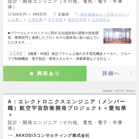
設計・開発エンジニア（その他、電気・電子・半導
体）
500万円 ～ 899万円
京都府
海外展開あり（日系グローバ
ル企業）
上場企業
大手企業
英語力不問
土日祝休み
■パワーエレクトロニクスに関する先端技術の調査や技術開
発、事業部門と連携したプロトモデル開発等に取り組んでい
ただきます。…
【概要・特徴】 東証プライム上場の大手電気機器メーカー。 グルー
会社概要
プで制御機器・電子部品・環境エネルギー・車載事業などを行なっ…
興味あり
詳細へ
掲載期間
26/07/28～26/08/10
A：エレクトロニクスエンジニア（メンバー
職）航空宇宙防衛開発プロジェクト＜愛知県
＞
設計・開発エンジニア（その他、電気・電子・半導
体）
AKKODiSコンサルティング株式会社