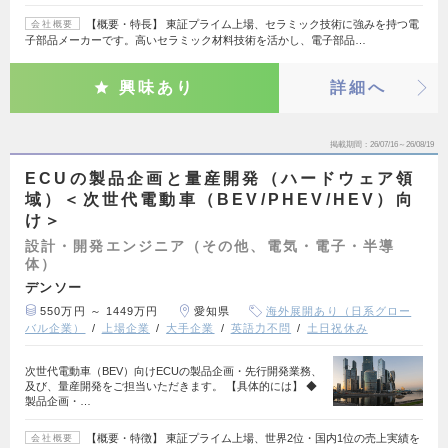
【概要・特長】 東証プライム上場、セラミック技術に強みを持つ電
会社概要
子部品メーカーです。高いセラミック材料技術を活かし、電子部品…
興味あり
詳細へ
掲載期間
26/07/16～26/08/19
ECUの製品企画と量産開発（ハードウェア領
域）＜次世代電動車（BEV/PHEV/HEV）向
け＞
設計・開発エンジニア（その他、電気・電子・半導
体）
デンソー
550万円 ～ 1449万円
愛知県
海外展開あり（日系グロー
バル企業）
上場企業
大手企業
英語力不問
土日祝休み
次世代電動車（BEV）向けECUの製品企画・先行開発業務、
及び、量産開発をご担当いただきます。 【具体的には】 ◆
製品企画・…
【概要・特徴】 東証プライム上場、世界2位・国内1位の売上実績を
会社概要