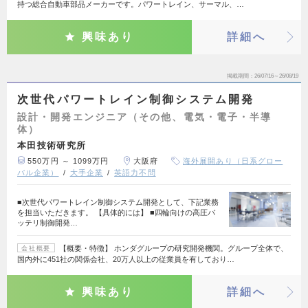
持つ総合自動車部品メーカーです。パワートレイン、サーマル、…
興味あり
詳細へ
掲載期間
26/07/16～26/08/19
次世代パワートレイン制御システム開発
設計・開発エンジニア（その他、電気・電子・半導
体）
本田技術研究所
550万円 ～ 1099万円
大阪府
海外展開あり（日系グロー
バル企業）
大手企業
英語力不問
■次世代パワートレイン制御システム開発として、下記業務
を担当いただきます。 【具体的には】 ■四輪向けの高圧バ
ッテリ制御開発…
【概要・特徴】 ホンダグループの研究開発機関。グループ全体で、
会社概要
国内外に451社の関係会社、20万人以上の従業員を有しており…
興味あり
詳細へ