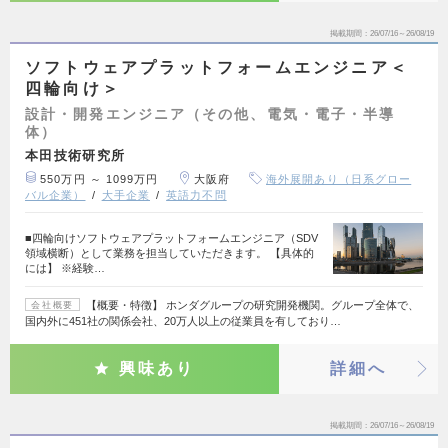
掲載期間
26/07/16～26/08/19
ソフトウェアプラットフォームエンジニア＜
四輪向け＞
設計・開発エンジニア（その他、電気・電子・半導
体）
本田技術研究所
550万円 ～ 1099万円
大阪府
海外展開あり（日系グロー
バル企業）
大手企業
英語力不問
■四輪向けソフトウェアプラットフォームエンジニア（SDV
領域横断）として業務を担当していただきます。 【具体的
には】 ※経験…
【概要・特徴】 ホンダグループの研究開発機関。グループ全体で、
会社概要
国内外に451社の関係会社、20万人以上の従業員を有しており…
興味あり
詳細へ
掲載期間
26/07/16～26/08/19