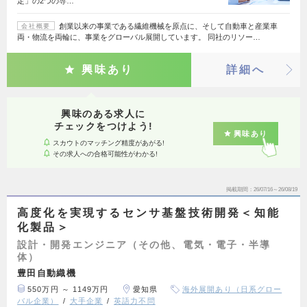
定」の2つの専…
創業以来の事業である繊維機械を原点に、そして自動車と産業車
会社概要
両・物流を両輪に、事業をグローバル展開しています。 同社のリソー…
興味あり
詳細へ
興味のある求人に
チェックをつけよう!
興味あり
スカウトのマッチング精度があがる!
その求人への合格可能性がわかる!
掲載期間
26/07/16～26/08/19
高度化を実現するセンサ基盤技術開発＜知能
化製品＞
設計・開発エンジニア（その他、電気・電子・半導
体）
豊田自動織機
550万円 ～ 1149万円
愛知県
海外展開あり（日系グロー
バル企業）
大手企業
英語力不問