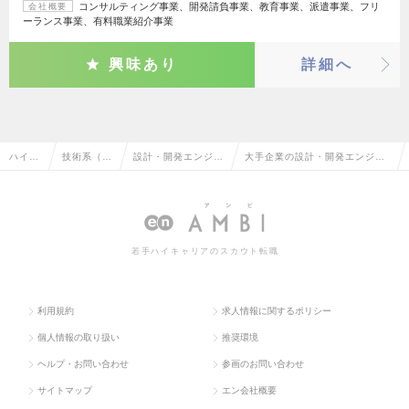
コンサルティング事業、開発請負事業、教育事業、派遣事業、フリ
会社概要
ーランス事業、有料職業紹介事業
興味あり
詳細へ
ハイク
技術系（電
設計・開発エンジニ
大手企業の設計・開発エンジニ
ラス求
気・電子・
ア（その他、電気・
ア（その他、電気・電子・半導
人TOP
半導体）
電子・半導体）
体）の転職・求人情報一覧
若手ハイキャリアのスカウト転職
利用規約
求人情報に関するポリシー
個人情報の取り扱い
推奨環境
ヘルプ・お問い合わせ
参画のお問い合わせ
サイトマップ
エン会社概要