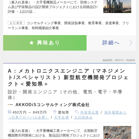
（雇入れ直後） ・大手電機製品メーカーにて、防衛システ
ム及び宇宙製品の設計開発プロジェクトにおける回路設計/
評価 ・上記の設…
コンサルティング事業、開発請負事業、教育事業、派遣事業、フリ
会社概要
ーランス事業、有料職業紹介事業
興味あり
詳細へ
掲載期間
26/07/27～26/08/09
A：メカトロニクスエンジニア（マネジメン
ト/スペシャリスト）新型航空機開発プロジェ
クト＜愛知県＞
設計・開発エンジニア（その他、電気・電子・半導
体）
AKKODiSコンサルティング株式会社
450万円 ～ 849万円
愛知県
外資系企業
海外展開あり
（日系グローバル企業）
大手企業
土日祝休み
（雇入れ直後） ・大手重機械工業メーカーにて、次期航空
機国際共同開発における、製品設計開発プロジェクトにおけ