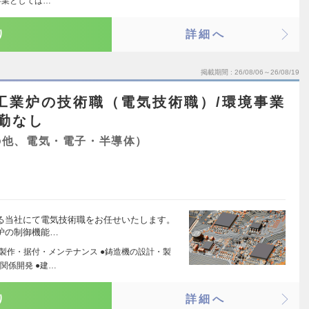
事業としては…
り
詳細へ
掲載期間
26/08/06～26/08/19
工業炉の技術職（電気技術職）/環境事業
転勤なし
の他、電気・電子・半導体）
ある当社にて電気技術職をお任せいたします。
炉の制御機能…
・製作・据付・メンテナンス ●鋳造機の設計・製
関係開発 ●建…
り
詳細へ