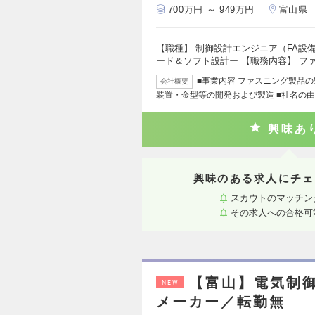
700万円 ～ 949万円
富山県
【職種】 制御設計エンジニア（FA設
ード＆ソフト設計ー 【職務内容】 フ
■事業内容 ファスニング製品
会社概要
装置・金型等の開発および製造 ■社名の由来
興味あ
興味のある求人にチェ
スカウトのマッチン
その求人への合格可
【富山】電気制
NEW
メーカー／転勤無