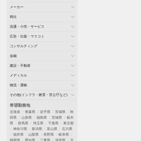
メーカー
商社
流通・小売・サービス
広告・出版・マスコミ
コンサルティング
金融
建設・不動産
メディカル
物流・運輸
その他(インフラ・教育・官公庁など)
希望勤務地
北海道
青森県
岩手県
宮城県
秋
田県
山形県
福島県
茨城県
栃木
県
群馬県
埼玉県
千葉県
東京都
神奈川県
新潟県
富山県
石川県
福井県
山梨県
長野県
岐阜県
静岡県
愛知県
三重県
滋賀県
京