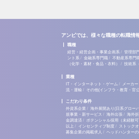
アンビでは、様々な職種の転職情
職種
/
経営・経営企画・事業企画系
管理部
/
/
ント系
金融系専門職
不動産系専門
/
（化学・素材・食品・衣料）
技術系
業種
/
IT・インターネット・ゲーム
メーカー
/
流・運輸
その他(インフラ・教育・官公
こだわり条件
/
外資系企業
海外展開あり(日系グローバ
/
/
規事業・新サービス
海外出張
海外折
/
金調達済
ポテンシャル採用（未経験可
/
/
以上
インセンティブ制度
ストックオ
/
募集企業の掲載求人
ヘッドハンターの