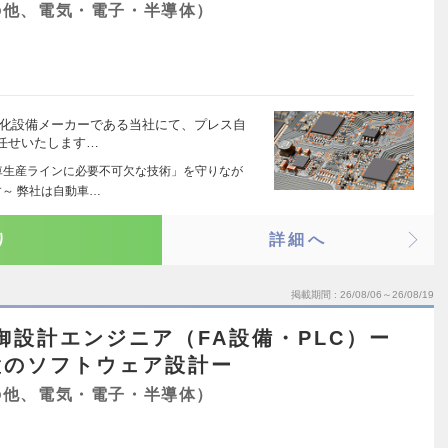
の他、電気・電子・半導体）
動化設備メーカーである当社にて、プレス自
任せいたします…
車生産ラインに必要不可欠な技術」を守りなが
～ 弊社は自動車…
り
詳細へ
掲載期間
26/08/06～26/08/19
御設計エンジニア（FA設備・PLC）ー
置のソフトウェア設計ー
の他、電気・電子・半導体）