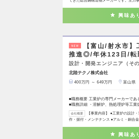
てきた総合鋼構造物メーカーです。主力
興味あ
【富山/射水市】
NEW
推進◎/年休123日/
設計・開発エンジニア（そ
北陸テクノ株式会社
400万円 ～ 649万円
富山県
■職務概要 工業炉の専門メーカーで
■職務詳細 ・溶解炉、熱処理炉等工業
【事業内容】 ●工業炉の設計
会社概要
作・据付・メンテナンス ●アルミ・銅合金
興味あ