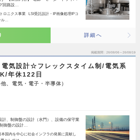
グ回路設…
ロニクス事業 LSI受託設計・IP画像処理IPコ
ール…
り
詳細へ
掲載期間
26/08/06～26/08/19
】電気設計☆フレックスタイム制/電気系
/年休122日
の他、電気・電子・半導体）
気設計、制御盤の設計（水門）、設備の保守業
、制御盤の設計…
り日本国内を中心に社会インフラの発展に貢献し