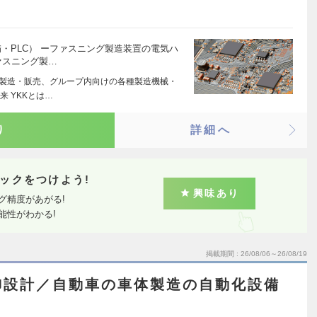
備・PLC） ーファスニング製造装置の電気ハ
ァスニング製…
の製造・販売、グループ内向けの各種製造機械・
 YKKとは…
り
詳細へ
ックをつけよう!
興味あり
グ精度があがる!
能性がわかる!
掲載期間
26/08/06～26/08/19
御設計／自動車の車体製造の自動化設備