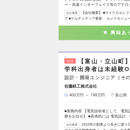
ー・高速インターフェイス等のアナロ
【会社概要】 ■マイクロエレクト
会社概要
ア ■マルチメディア事業 カメラモジュ
興味あ
【富山・立山町
NEW
学科出身者は未経験OK
設計・開発エンジニア（そ
佐藤鉄工株式会社
400万円 ～ 749万円
富山県
■業務内容 【電気技術者として、電
務をお任せ】 ■具体的には 電気設計
1910年の創業より長きに渡
会社概要