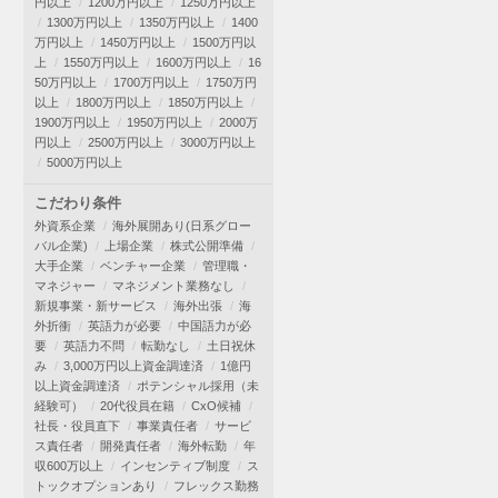
円以上
1200万円以上
1250万円以上
1300万円以上
1350万円以上
1400
万円以上
1450万円以上
1500万円以
上
1550万円以上
1600万円以上
16
50万円以上
1700万円以上
1750万円
以上
1800万円以上
1850万円以上
1900万円以上
1950万円以上
2000万
円以上
2500万円以上
3000万円以上
5000万円以上
こだわり条件
外資系企業
海外展開あり(日系グロー
バル企業)
上場企業
株式公開準備
大手企業
ベンチャー企業
管理職・
マネジャー
マネジメント業務なし
新規事業・新サービス
海外出張
海
外折衝
英語力が必要
中国語力が必
要
英語力不問
転勤なし
土日祝休
み
3,000万円以上資金調達済
1億円
以上資金調達済
ポテンシャル採用（未
経験可）
20代役員在籍
CxO候補
社長・役員直下
事業責任者
サービ
ス責任者
開発責任者
海外転勤
年
収600万以上
インセンティブ制度
ス
トックオプションあり
フレックス勤務