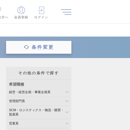
の方へ
会員登録
ログイン
条件変更
その他の条件で探す
希望職種
経営・経営企画・事業企画系
管理部門系
SCM・ロジスティクス・物流・購買・
貿易系
営業系