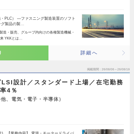
備・PLC） ―ファスニング製造装置のソフト
ング製品の製…
の製造・販売、グループ内向けの各種製造機械・
 YKKとは…
り
詳細へ
掲載期間
26/08/06～26/08/19
LSI設計／スタンダード上場／在宅勤務
率4％
の他、電気・電子・半導体）
計) 【業務内容】 電源・モータードライバ