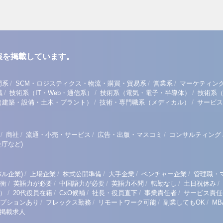
報を掲載しています。
/
/
/
門系
SCM・ロジスティクス・物流・購買・貿易系
営業系
マーケティン
/
/
/
職
技術系（IT・Web・通信系）
技術系（電気・電子・半導体）
技術系
/
/
（建築・設備・土木・プラント）
技術・専門職系（メディカル）
サービス
/
/
/
/
商社
流通・小売・サービス
広告・出版・マスコミ
コンサルティング
庁など)
/
/
/
/
/
ル企業)
上場企業
株式公開準備
大手企業
ベンチャー企業
管理職・
/
/
/
/
/
/
衝
英語力が必要
中国語力が必要
英語力不問
転勤なし
土日祝休み
/
/
/
/
/
）
20代役員在籍
CxO候補
社長・役員直下
事業責任者
サービス責任
/
/
/
/
プションあり
フレックス勤務
リモートワーク可能
副業してもOK
M
掲載求人