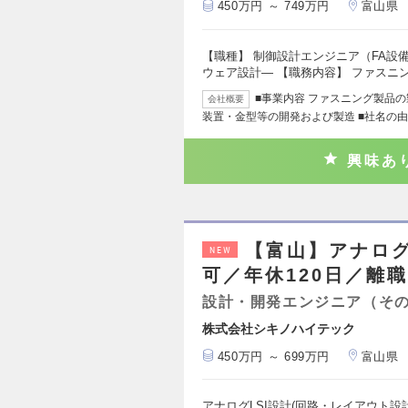
450万円 ～ 749万円
富山県
【職種】 制御設計エンジニア（FA設
ウェア設計― 【職務内容】 ファスニ
■事業内容 ファスニング製品
会社概要
装置・金型等の開発および製造 ■社名の由来
興味あ
【富山】アナログ
NEW
可／年休120日／離職
設計・開発エンジニア（そ
株式会社シキノハイテック
450万円 ～ 699万円
富山県
アナログLSI設計(回路・レイアウト設