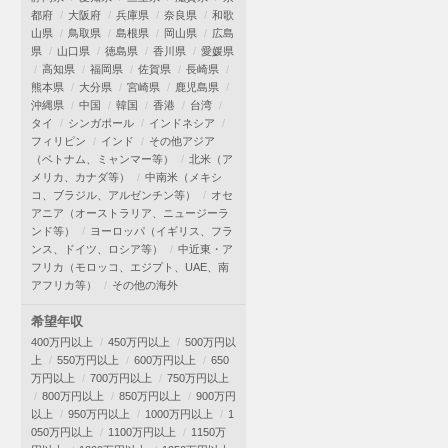
都府
大阪府
兵庫県
奈良県
和歌
山県
鳥取県
島根県
岡山県
広島
県
山口県
徳島県
香川県
愛媛県
高知県
福岡県
佐賀県
長崎県
熊本県
大分県
宮崎県
鹿児島県
沖縄県
中国
韓国
香港
台湾
タイ
シンガポール
インドネシア
フィリピン
インド
その他アジア
（ベトナム、ミャンマー等）
北米（ア
メリカ、カナダ等）
中南米（メキシ
コ、ブラジル、アルゼンチン等）
オセ
アニア（オーストラリア、ニュージーラ
ンド等）
ヨーロッパ（イギリス、フラ
ンス、ドイツ、ロシア等）
中近東・ア
フリカ（モロッコ、エジプト、UAE、南
アフリカ等）
その他の海外
希望年収
400万円以上
450万円以上
500万円以
上
550万円以上
600万円以上
650
万円以上
700万円以上
750万円以上
800万円以上
850万円以上
900万円
以上
950万円以上
1000万円以上
1
050万円以上
1100万円以上
1150万