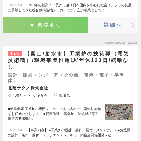
1910年の創業より長きに渡り日本国内を中心に社会インフラの発展
会社概要
に貢献してきた総合鋼構造物メーカーです。主力事業としては…
興味あり
詳細へ
掲載期間
26/08/06～26/08/19
【富山/射水市】工業炉の技術職（電気
NEW
技術職）/環境事業推進◎/年休123日/転勤な
し
設計・開発エンジニア（その他、電気・電子・半導
体）
北陸テクノ株式会社
400万円 ～ 649万円
富山県
■職務概要 工業炉の専門メーカーである当社にて電気技術職
をお任せいたします。 ■職務詳細 ・溶解炉、熱処理炉等工
業炉の制御機能…
【事業内容】 ●工業炉の設計・製作・据付・メンテナンス ●鋳造機
会社概要
の設計・製作・据付・メンテナンス ●アルミ・銅合金関係開発 ●建…