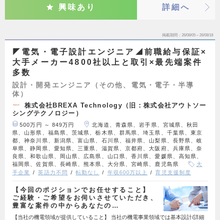
興味あり
詳細へ
掲載期間
26/08/05～26/08/18
◤電気・電子設計エンジニア◢前職給与保証×
大手メーカー4800社以上と取引×最先端案件
多数
設計・開発エンジニア（その他、電気・電子・半導
体）
株式会社BREXA Technology（旧：株式会社アウトソー
シングテクノロジー）
500万円 ～ 849万円
北海道、青森県、岩手県、宮城県、秋田
県、山形県、福島県、茨城県、栃木県、群馬県、埼玉県、千葉県、東京
都、神奈川県、新潟県、富山県、石川県、福井県、山梨県、長野県、岐
阜県、静岡県、愛知県、三重県、滋賀県、京都府、大阪府、兵庫県、奈
良県、和歌山県、岡山県、広島県、山口県、香川県、愛媛県、高知県、
福岡県、佐賀県、長崎県、熊本県、大分県、宮崎県、鹿児島県
大
手企業
英語力不問
転勤なし
年収600万以上
育児支援制度
【今回のポジションでお任せすること】
ご経験・ご希望をお伺いさせていただき、
豊富な案件の中からあなたの…
【当社の機電領域が提供していること】 当社の機電事業領域では基本設計/詳細