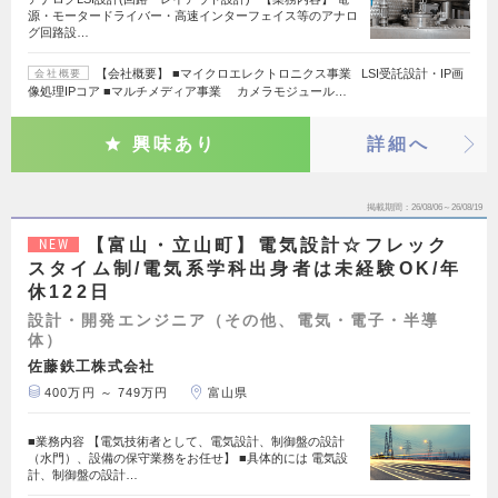
源・モータードライバー・高速インターフェイス等のアナロ
グ回路設…
【会社概要】 ■マイクロエレクトロニクス事業 LSI受託設計・IP画
会社概要
像処理IPコア ■マルチメディア事業 カメラモジュール…
興味あり
詳細へ
掲載期間
26/08/06～26/08/19
【富山・立山町】電気設計☆フレック
NEW
スタイム制/電気系学科出身者は未経験OK/年
休122日
設計・開発エンジニア（その他、電気・電子・半導
体）
佐藤鉄工株式会社
400万円 ～ 749万円
富山県
■業務内容 【電気技術者として、電気設計、制御盤の設計
（水門）、設備の保守業務をお任せ】 ■具体的には 電気設
計、制御盤の設計…