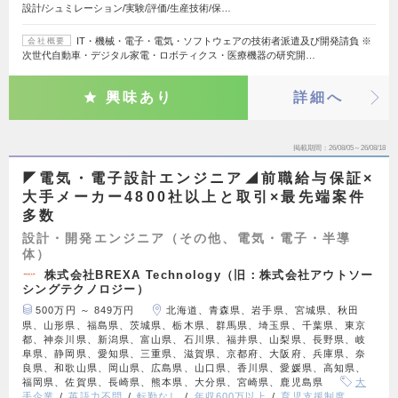
設計/シュミレーション/実験/評価/生産技術/保…
IT・機械・電子・電気・ソフトウェアの技術者派遣及び開発請負 ※
会社概要
次世代自動車・デジタル家電・ロボティクス・医療機器の研究開…
興味あり
詳細へ
掲載期間
26/08/05～26/08/18
◤電気・電子設計エンジニア◢前職給与保証×
大手メーカー4800社以上と取引×最先端案件
多数
設計・開発エンジニア（その他、電気・電子・半導
体）
株式会社BREXA Technology（旧：株式会社アウトソー
シングテクノロジー）
500万円 ～ 849万円
北海道、青森県、岩手県、宮城県、秋田
県、山形県、福島県、茨城県、栃木県、群馬県、埼玉県、千葉県、東京
都、神奈川県、新潟県、富山県、石川県、福井県、山梨県、長野県、岐
阜県、静岡県、愛知県、三重県、滋賀県、京都府、大阪府、兵庫県、奈
良県、和歌山県、岡山県、広島県、山口県、香川県、愛媛県、高知県、
福岡県、佐賀県、長崎県、熊本県、大分県、宮崎県、鹿児島県
大
手企業
英語力不問
転勤なし
年収600万以上
育児支援制度