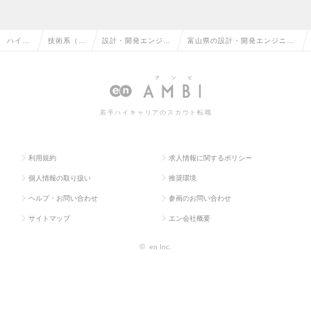
ハイク
技術系（電
設計・開発エンジニ
富山県の設計・開発エンジニア
ラス求
気・電子・
ア（その他、電気・
（その他、電気・電子・半導
人TOP
半導体）
電子・半導体）
体）の転職・求人情報一覧
若手ハイキャリアのスカウト転職
利用規約
求人情報に関するポリシー
個人情報の取り扱い
推奨環境
ヘルプ・お問い合わせ
参画のお問い合わせ
サイトマップ
エン会社概要
©
en Inc.