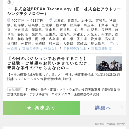
体）
株式会社BREXA Technology（旧：株式会社アウトソー
シングテクノロジー）
400万円 ～ 499万円
北海道、青森県、岩手県、宮城県、秋田
県、山形県、福島県、茨城県、栃木県、群馬県、埼玉県、千葉県、東京
都、神奈川県、新潟県、富山県、石川県、福井県、山梨県、長野県、岐
阜県、静岡県、愛知県、三重県、滋賀県、京都府、大阪府、兵庫県、奈
良県、和歌山県、岡山県、広島県、山口県、香川県、愛媛県、高知県、
福岡県、佐賀県、長崎県、熊本県、大分県、宮崎県、鹿児島県
大
手企業
英語力不問
転勤なし
年収600万以上
育児支援制度
【今回のポジションでお任せすること】
ご経験・ご希望をお伺いさせていただき、
豊富な案件の中からあなたの…
【当社の機電領域が提供していること】 当社の機電事業領域では基本設計/詳細
設計/シュミレーション/実験/評価/生産技術/保…
IT・機械・電子・電気・ソフトウェアの技術者派遣及び開発請負 ※
会社概要
次世代自動車・デジタル家電・ロボティクス・医療機器の研究開…
興味あり
詳細へ
掲載期間
26/08/06～26/08/19