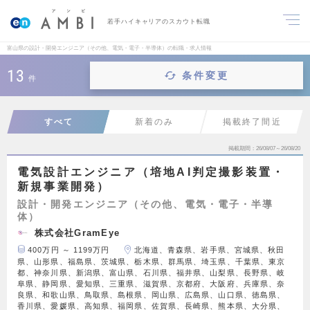
若手ハイキャリアのスカウト転職
富山県の設計・開発エンジニア（その他、電気・電子・半導体）の転職・求人情報
13
条件変更
件
すべて
新着のみ
掲載終了間近
掲載期間
26/08/07～26/08/20
電気設計エンジニア（培地AI判定撮影装置・
新規事業開発）
設計・開発エンジニア（その他、電気・電子・半導
体）
株式会社GramEye
400万円 ～ 1199万円
北海道、青森県、岩手県、宮城県、秋田
県、山形県、福島県、茨城県、栃木県、群馬県、埼玉県、千葉県、東京
都、神奈川県、新潟県、富山県、石川県、福井県、山梨県、長野県、岐
阜県、静岡県、愛知県、三重県、滋賀県、京都府、大阪府、兵庫県、奈
良県、和歌山県、鳥取県、島根県、岡山県、広島県、山口県、徳島県、
香川県、愛媛県、高知県、福岡県、佐賀県、長崎県、熊本県、大分県、