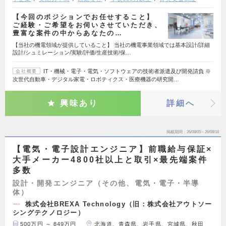
【今回のポジションでお任せすること】
ご経験・ご希望をお伺いさせていただき、
豊富な案件の中からあなたの…
【当社の機電領域が提供していること】 当社の機電事業領域では基本設計/詳細
設計/シュミレーション/実験/評価/生産技術/保…
IT・機械・電子・電気・ソフトウェアの技術者派遣及び開発請負 ※
会社概要
次世代自動車・デジタル家電・ロボティクス・医療機器の研究開…
興味あり
詳細へ
掲載期間
26/08/05～26/08/18
【電気・電子設計エンジニア】前職給与保証×
大手メーカー4800社以上と取引×最先端案件
多数
設計・開発エンジニア（その他、電気・電子・半導
体）
株式会社BREXA Technology（旧：株式会社アウトソー
シングテクノロジー）
500万円 ～ 849万円
北海道、青森県、岩手県、宮城県、秋田