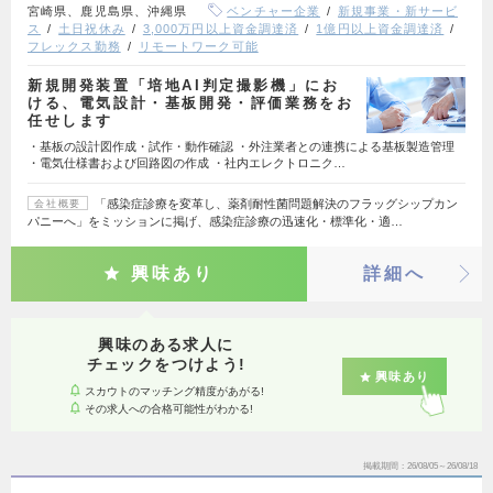
宮崎県、鹿児島県、沖縄県
ベンチャー企業
新規事業・新サービ
ス
土日祝休み
3,000万円以上資金調達済
1億円以上資金調達済
フレックス勤務
リモートワーク可能
新規開発装置「培地AI判定撮影機」にお
ける、電気設計・基板開発・評価業務をお
任せします
・基板の設計図作成・試作・動作確認 ・外注業者との連携による基板製造管理
・電気仕様書および回路図の作成 ・社内エレクトロニク…
「感染症診療を変革し、薬剤耐性菌問題解決のフラッグシップカン
会社概要
パニーへ」をミッションに掲げ、感染症診療の迅速化・標準化・適…
興味あり
詳細へ
興味のある求人に
チェックをつけよう!
興味あり
スカウトのマッチング精度があがる!
その求人への合格可能性がわかる!
掲載期間
26/08/05～26/08/18