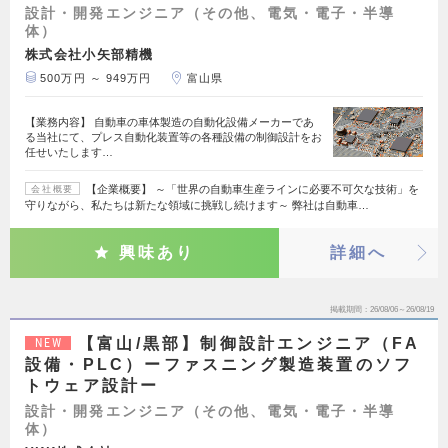
設計・開発エンジニア（その他、電気・電子・半導
体）
株式会社小矢部精機
500万円 ～ 949万円
富山県
【業務内容】 自動車の車体製造の自動化設備メーカーであ
る当社にて、プレス自動化装置等の各種設備の制御設計をお
任せいたします…
【企業概要】 ～「世界の自動車生産ラインに必要不可欠な技術」を
会社概要
守りながら、私たちは新たな領域に挑戦し続けます～ 弊社は自動車…
興味あり
詳細へ
掲載期間
26/08/06～26/08/19
【富山/黒部】制御設計エンジニア（FA
NEW
設備・PLC）ーファスニング製造装置のソフ
トウェア設計ー
設計・開発エンジニア（その他、電気・電子・半導
体）