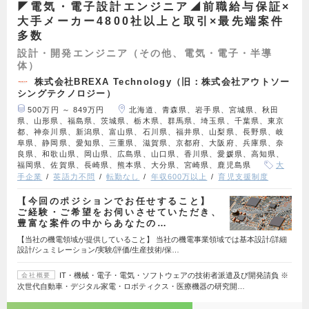
◤電気・電子設計エンジニア◢前職給与保証×
大手メーカー4800社以上と取引×最先端案件
多数
設計・開発エンジニア（その他、電気・電子・半導
体）
株式会社BREXA Technology（旧：株式会社アウトソー
シングテクノロジー）
500万円 ～ 849万円
北海道、青森県、岩手県、宮城県、秋田
県、山形県、福島県、茨城県、栃木県、群馬県、埼玉県、千葉県、東京
都、神奈川県、新潟県、富山県、石川県、福井県、山梨県、長野県、岐
阜県、静岡県、愛知県、三重県、滋賀県、京都府、大阪府、兵庫県、奈
良県、和歌山県、岡山県、広島県、山口県、香川県、愛媛県、高知県、
福岡県、佐賀県、長崎県、熊本県、大分県、宮崎県、鹿児島県
大
手企業
英語力不問
転勤なし
年収600万以上
育児支援制度
【今回のポジションでお任せすること】
ご経験・ご希望をお伺いさせていただき、
豊富な案件の中からあなたの…
【当社の機電領域が提供していること】 当社の機電事業領域では基本設計/詳細
設計/シュミレーション/実験/評価/生産技術/保…
IT・機械・電子・電気・ソフトウェアの技術者派遣及び開発請負 ※
会社概要
次世代自動車・デジタル家電・ロボティクス・医療機器の研究開…