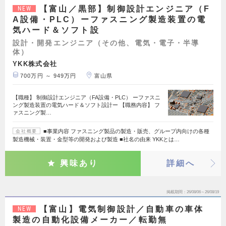
【富山／黒部】制御設計エンジニア（F
NEW
A設備・PLC）ーファスニング製造装置の電
気ハード＆ソフト設
設計・開発エンジニア（その他、電気・電子・半導
体）
YKK株式会社
700万円 ～ 949万円
富山県
【職種】 制御設計エンジニア（FA設備・PLC） ーファスニ
ング製造装置の電気ハード＆ソフト設計ー 【職務内容】 フ
ァスニング製…
■事業内容 ファスニング製品の製造・販売、グループ内向けの各種
会社概要
製造機械・装置・金型等の開発および製造 ■社名の由来 YKKとは…
興味あり
詳細へ
掲載期間
26/08/06～26/08/19
【富山】電気制御設計／自動車の車体
NEW
製造の自動化設備メーカー／転勤無