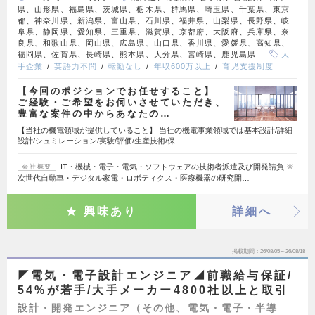
県、山形県、福島県、茨城県、栃木県、群馬県、埼玉県、千葉県、東京
都、神奈川県、新潟県、富山県、石川県、福井県、山梨県、長野県、岐
阜県、静岡県、愛知県、三重県、滋賀県、京都府、大阪府、兵庫県、奈
良県、和歌山県、岡山県、広島県、山口県、香川県、愛媛県、高知県、
福岡県、佐賀県、長崎県、熊本県、大分県、宮崎県、鹿児島県
大
手企業
英語力不問
転勤なし
年収600万以上
育児支援制度
【今回のポジションでお任せすること】
ご経験・ご希望をお伺いさせていただき、
豊富な案件の中からあなたの…
【当社の機電領域が提供していること】 当社の機電事業領域では基本設計/詳細
設計/シュミレーション/実験/評価/生産技術/保…
IT・機械・電子・電気・ソフトウェアの技術者派遣及び開発請負 ※
会社概要
次世代自動車・デジタル家電・ロボティクス・医療機器の研究開…
興味あり
詳細へ
掲載期間
26/08/05～26/08/18
◤電気・電子設計エンジニア◢前職給与保証/
54%が若手/大手メーカー4800社以上と取引
設計・開発エンジニア（その他、電気・電子・半導