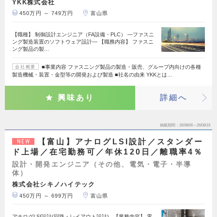
YKK株式会社
450万円 ～ 749万円
富山県
【職種】 制御設計エンジニア（FA設備・PLC） ―ファスニ
ング製造装置のソフトウェア設計― 【職務内容】 ファスニ
ング製品の製…
■事業内容 ファスニング製品の製造・販売、グループ内向けの各種
会社概要
製造機械・装置・金型等の開発および製造 ■社名の由来 YKKとは…
興味あり
詳細へ
掲載期間
26/08/06～26/08/19
【富山】アナログLSI設計／スタンダー
NEW
ド上場／在宅勤務可／年休120日／離職率4％
設計・開発エンジニア（その他、電気・電子・半導
体）
株式会社シキノハイテック
450万円 ～ 699万円
富山県
アナログLSI設計(回路・レイアウト設計) 【業務内容】 電