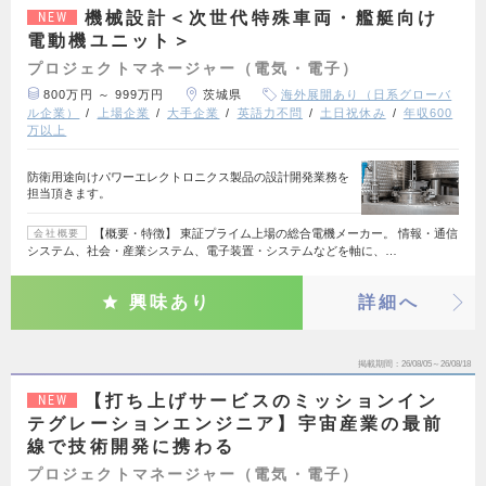
機械設計＜次世代特殊車両・艦艇向け
NEW
電動機ユニット＞
プロジェクトマネージャー（電気・電子）
800万円 ～ 999万円
茨城県
海外展開あり（日系グローバ
ル企業）
上場企業
大手企業
英語力不問
土日祝休み
年収600
万以上
防衛用途向けパワーエレクトロニクス製品の設計開発業務を
担当頂きます。
【概要・特徴】 東証プライム上場の総合電機メーカー。 情報・通信
会社概要
システム、社会・産業システム、電子装置・システムなどを軸に、…
興味あり
詳細へ
掲載期間
26/08/05～26/08/18
【打ち上げサービスのミッションイン
NEW
テグレーションエンジニア】宇宙産業の最前
線で技術開発に携わる
プロジェクトマネージャー（電気・電子）