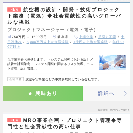
航空機の設計・開発・技術プロジェク
NEW
ト業務（電気）◆社会貢献性の高いグローバ
ルな挑戦
プロジェクトマネージャー（電気・電子）
750万円 ～ 1699万円
岐阜県
上場企業
英語力不問
土
日祝休み
3,000万円以上資金調達済
1億円以上資金調達済
年収60
0万以上
以下業務をお任せします。 ・システム開発における設計／
試験の計画策定 ・システム開発に関するリスク管理、コス
ト管理、設計管理…
航空宇宙事業などの事業を展開している会社です。
会社概要
興味あり
詳細へ
掲載期間
26/08/04～26/08/17
MRO事業企画・プロジェクト管理◆専
NEW
門性と社会貢献性の高い仕事