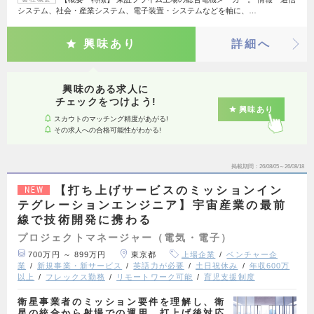
システム、社会・産業システム、電子装置・システムなどを軸に、…
興味あり
詳細へ
興味のある求人に
チェックをつけよう!
興味あり
スカウトのマッチング精度があがる!
その求人への合格可能性がわかる!
掲載期間
26/08/05～26/08/18
【打ち上げサービスのミッションイン
NEW
テグレーションエンジニア】宇宙産業の最前
線で技術開発に携わる
プロジェクトマネージャー（電気・電子）
700万円 ～ 899万円
東京都
上場企業
ベンチャー企
業
新規事業・新サービス
英語力が必要
土日祝休み
年収600万
以上
フレックス勤務
リモートワーク可能
育児支援制度
衛星事業者のミッション要件を理解し、衛
星の統合から射場での運用、打上げ後対応