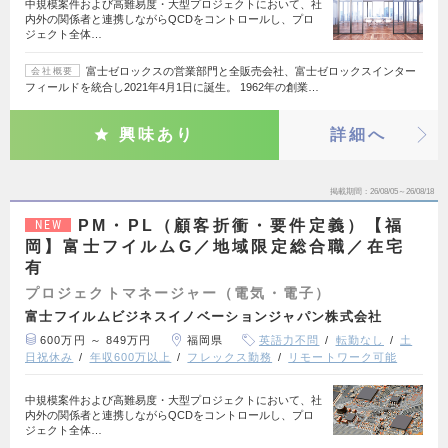
中規模案件および高難易度・大型プロジェクトにおいて、社
内外の関係者と連携しながらQCDをコントロールし、プロ
ジェクト全体…
富士ゼロックスの営業部門と全販売会社、富士ゼロックスインター
会社概要
フィールドを統合し2021年4月1日に誕生。 1962年の創業…
興味あり
詳細へ
掲載期間
26/08/05～26/08/18
PM・PL（顧客折衝・要件定義）【福
NEW
岡】富士フイルムG／地域限定総合職／在宅
有
プロジェクトマネージャー（電気・電子）
富士フイルムビジネスイノベーションジャパン株式会社
600万円 ～ 849万円
福岡県
英語力不問
転勤なし
土
日祝休み
年収600万以上
フレックス勤務
リモートワーク可能
中規模案件および高難易度・大型プロジェクトにおいて、社
内外の関係者と連携しながらQCDをコントロールし、プロ
ジェクト全体…