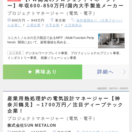
ー】年収600-850万円/国内大手製造メーカー
プロジェクトマネージャー（電気・電子）
600万円 ～ 849万円
東京都
海外展開あり（日系グローバ
ル企業）
上場企業
大手企業
土日祝休み
コニカミノルタの主力製品であるMFP（Multi Function Perip
heral）開発において、顧客価値を高める…
デジタルワークプレイス事業、プロフェッショナルプリント事業、
会社概要
インダストリー事業、 画像ソリューション事業
興味あり
詳細へ
掲載期間
26/07/31～26/08/20
産業用熱処理炉の電気設計マネージャー【神
奈川鶴見】～1700万円／注目ディープテック
企業！
プロジェクトマネージャー（電気・電子）
株式会社SUN METALON