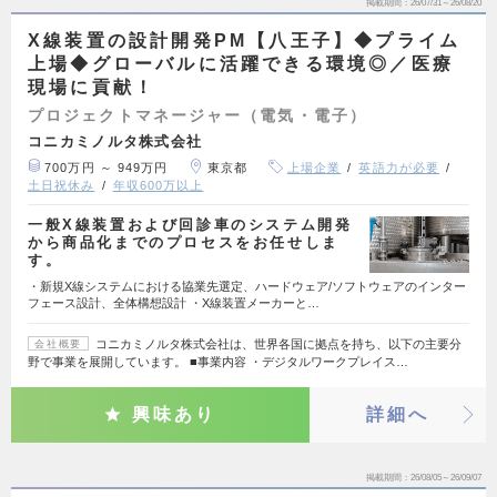
掲載期間
26/07/31～26/08/20
X線装置の設計開発PM【八王子】◆プライム
上場◆グローバルに活躍できる環境◎／医療
現場に貢献！
プロジェクトマネージャー（電気・電子）
コニカミノルタ株式会社
700万円 ～ 949万円
東京都
上場企業
英語力が必要
土日祝休み
年収600万以上
一般X線装置および回診車のシステム開発
から商品化までのプロセスをお任せしま
す。
・新規X線システムにおける協業先選定、ハードウェア/ソフトウェアのインター
フェース設計、全体構想設計 ・X線装置メーカーと…
コニカミノルタ株式会社は、世界各国に拠点を持ち、以下の主要分
会社概要
野で事業を展開しています。 ■事業内容 ・デジタルワークプレイス…
興味あり
詳細へ
掲載期間
26/08/05～26/09/07