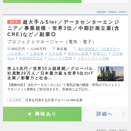
掲載期間
26/08/04～26/08/17
超大手ルSIer／データセンターエンジ
NEW
ニア／事業規模・世界3位／中期計画立案(含
CRE)など／副業◎
プロジェクトマネージャー（電気・電子）
800万円 ～ 1149万円
東京都
海外展開あり（日系グロー
バル企業）
上場企業
大手企業
英語力が必要
転勤なし
土日祝
休み
年収600万以上
フレックス勤務
リモートワーク可能
売上5兆円／世界55カ国展開／グローバル
社員数20万人／日本最大級＆世界5位のIT
企業／影響力と社会…
【職務内容】 当社データセンタにおいて電気設備の構築・管理のプロジェクト
マネジメント業務をご担当頂きます。具体的には下記の…
日本を代表する日系グローバルSIer企業
会社概要
興味あり
詳細へ
掲載期間
26/08/04～26/08/17