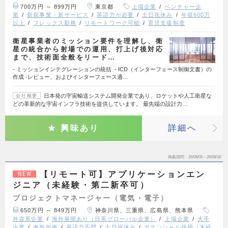
700万円 ～ 899万円
東京都
上場企業
ベンチャー企
業
新規事業・新サービス
英語力が必要
土日祝休み
年収600万
以上
フレックス勤務
リモートワーク可能
育児支援制度
衛星事業者のミッション要件を理解し、衛
星の統合から射場での運用、打上げ後対応
まで、技術面全般をリード…
- ミッションインテグレーションの統括 - ICD（インターフェース制御文書）の
作成 -レビュー、およびインターフェース適…
日本発の宇宙輸送システム開発企業であり、ロケットや人工衛星な
会社概要
どの革新的な宇宙インフラ技術を提供しています。 最先端の設計力…
興味あり
詳細へ
掲載期間
26/08/05～26/08/18
【リモート可】アプリケーションエン
NEW
ジニア（未経験・第二新卒可）
プロジェクトマネージャー（電気・電子）
650万円 ～ 849万円
神奈川県、三重県、広島県、熊本県
外資系企業
海外展開あり（日系グローバル企業）
上場企業
大手
企業
海外折衝
英語力不問
土日祝休み
ポテンシャル採用（未経