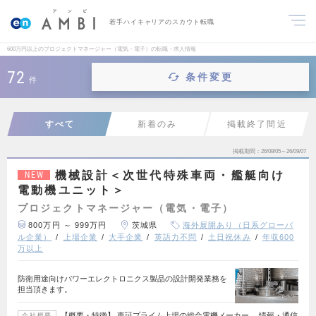
若手ハイキャリアのスカウト転職
600万円以上のプロジェクトマネージャー（電気・電子）の転職・求人情報
72
条件変更
件
すべて
新着のみ
掲載終了間近
掲載期間
26/08/05～26/09/07
機械設計＜次世代特殊車両・艦艇向け
NEW
電動機ユニット＞
プロジェクトマネージャー（電気・電子）
800万円 ～ 999万円
茨城県
海外展開あり（日系グローバ
ル企業）
上場企業
大手企業
英語力不問
土日祝休み
年収600
万以上
防衛用途向けパワーエレクトロニクス製品の設計開発業務を
担当頂きます。
【概要・特徴】 東証プライム上場の総合電機メーカー。 情報・通信
会社概要