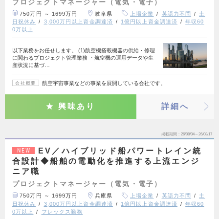
プロジェクトマネージャー（電気・電子）
750万円 ～ 1699万円
岐阜県
上場企業
英語力不問
土
日祝休み
3,000万円以上資金調達済
1億円以上資金調達済
年収60
0万以上
以下業務をお任せします。 (1)航空機搭載機器の供給・修理
に関わるプロジェクト管理業務 ・航空機の運用データや生
産状況に基づ…
航空宇宙事業などの事業を展開している会社です。
会社概要
興味あり
詳細へ
掲載期間
26/08/04～26/08/17
EV／ハイブリッド船パワートレイン統
NEW
合設計◆船舶の電動化を推進する上流エンジ
ニア職
プロジェクトマネージャー（電気・電子）
750万円 ～ 1699万円
兵庫県
上場企業
英語力不問
土
日祝休み
3,000万円以上資金調達済
1億円以上資金調達済
年収60
0万以上
フレックス勤務