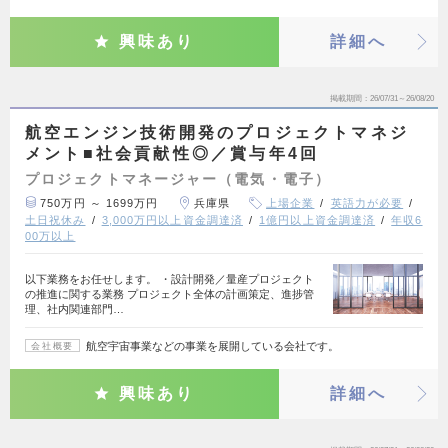
興味あり
詳細へ
掲載期間
26/07/31～26/08/20
航空エンジン技術開発のプロジェクトマネジ
メント■社会貢献性◎／賞与年4回
プロジェクトマネージャー（電気・電子）
750万円 ～ 1699万円
兵庫県
上場企業
英語力が必要
土日祝休み
3,000万円以上資金調達済
1億円以上資金調達済
年収6
00万以上
以下業務をお任せします。 ・設計開発／量産プロジェクト
の推進に関する業務 プロジェクト全体の計画策定、進捗管
理、社内関連部門…
航空宇宙事業などの事業を展開している会社です。
会社概要
興味あり
詳細へ