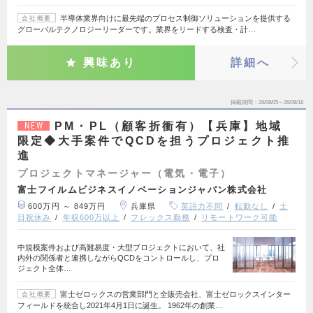
半導体業界向けに最先端のプロセス制御ソリューションを提供する
会社概要
グローバルテクノロジーリーダーです。業界をリードする検査・計…
興味あり
詳細へ
掲載期間
26/08/05～26/08/18
PM・PL（顧客折衝有）【兵庫】地域
NEW
限定◆大手案件でQCDを担うプロジェクト推
進
プロジェクトマネージャー（電気・電子）
富士フイルムビジネスイノベーションジャパン株式会社
600万円 ～ 849万円
兵庫県
英語力不問
転勤なし
土
日祝休み
年収600万以上
フレックス勤務
リモートワーク可能
中規模案件および高難易度・大型プロジェクトにおいて、社
内外の関係者と連携しながらQCDをコントロールし、プロ
ジェクト全体…
富士ゼロックスの営業部門と全販売会社、富士ゼロックスインター
会社概要
フィールドを統合し2021年4月1日に誕生。 1962年の創業…