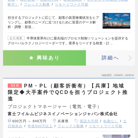
験可）
フレックス勤務
リモートワーク可能
担当するプロジェクトに応じて、顧客の装置稼働状況をヒア
リングし、顧客のニーズに近づけるために装置のデータ解
析・調整・新規…
半導体業界向けに最先端のプロセス制御ソリューションを提供する
会社概要
グローバルテクノロジーリーダーです。業界をリードする検査・計…
興味あり
詳細へ
掲載期間
26/08/05～26/08/18
PM・PL（顧客折衝有）【兵庫】地域
NEW
限定◆大手案件でQCDを担うプロジェクト推
進
プロジェクトマネージャー（電気・電子）
富士フイルムビジネスイノベーションジャパン株式会社
600万円 ～ 849万円
兵庫県
英語力不問
転勤なし
土
日祝休み
年収600万以上
フレックス勤務
リモートワーク可能