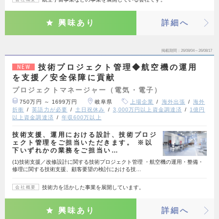
興味あり
詳細へ
掲載期間
26/08/04～26/08/17
技術プロジェクト管理◆航空機の運用
NEW
を支援／安全保障に貢献
プロジェクトマネージャー（電気・電子）
750万円 ～ 1699万円
岐阜県
上場企業
海外出張
海外
折衝
英語力が必要
土日祝休み
3,000万円以上資金調達済
1億円
以上資金調達済
年収600万以上
技術支援、運用における設計、技術プロジ
ェクト管理をご担当いただきます。 ※以
下いずれかの業務をご担当い…
(1)技術支援／改修設計に関する技術プロジェクト管理 ・航空機の運用・整備・
修理に関する技術支援、顧客要望の検討における技…
技術力を活かした事業を展開しています。
会社概要
興味あり
詳細へ