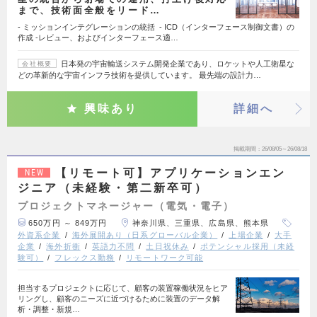
まで、技術面全般をリード…
- ミッションインテグレーションの統括 - ICD（インターフェース制御文書）の
作成 -レビュー、およびインターフェース適…
日本発の宇宙輸送システム開発企業であり、ロケットや人工衛星な
会社概要
どの革新的な宇宙インフラ技術を提供しています。 最先端の設計力…
興味あり
詳細へ
掲載期間
26/08/05～26/08/18
【リモート可】アプリケーションエン
NEW
ジニア（未経験・第二新卒可）
プロジェクトマネージャー（電気・電子）
650万円 ～ 849万円
神奈川県、三重県、広島県、熊本県
外資系企業
海外展開あり（日系グローバル企業）
上場企業
大手
企業
海外折衝
英語力不問
土日祝休み
ポテンシャル採用（未経
験可）
フレックス勤務
リモートワーク可能
担当するプロジェクトに応じて、顧客の装置稼働状況をヒア
リングし、顧客のニーズに近づけるために装置のデータ解
析・調整・新規…