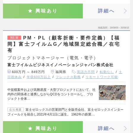
興味あり
詳細へ
掲載期間
26/08/05～26/08/18
PM・PL（顧客折衝・要件定義）【福
NEW
岡】富士フイルムG／地域限定総合職／在宅
有
プロジェクトマネージャー（電気・電子）
富士フイルムビジネスイノベーションジャパン株式会社
600万円 ～ 849万円
福岡県
英語力不問
転勤なし
土
日祝休み
年収600万以上
フレックス勤務
リモートワーク可能
中規模案件および高難易度・大型プロジェクトにおいて、社
内外の関係者と連携しながらQCDをコントロールし、プロ
ジェクト全体…
富士ゼロックスの営業部門と全販売会社、富士ゼロックスインター
会社概要
フィールドを統合し2021年4月1日に誕生。 1962年の創業…
興味あり
詳細へ