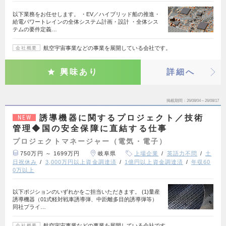
以下業務をお任せします。 ・EV／ハイブリッド船の推進・
給電パワートレインの全体システム計画・設計 ・全体シス
テムの要件定義…
航空宇宙事業などの事業を展開している会社です。
会社概要
興味あり
詳細へ
掲載期間
26/08/04～26/08/17
誘導機器に関するプロジェクト／技術
NEW
管理◆国の安全保障に直結する仕事
プロジェクトマネージャー（電気・電子）
750万円 ～ 1699万円
岐阜県
上場企業
英語力不問
土
日祝休み
3,000万円以上資金調達済
1億円以上資金調達済
年収60
0万以上
以下ポジションのいずれかをご担当いただきます。 (1)量産
誘導機器（01式軽対戦車誘導弾、中距離多目的誘導弾等）
同社プライ…
航空宇宙事業などの事業を展開している会社です。
会社概要