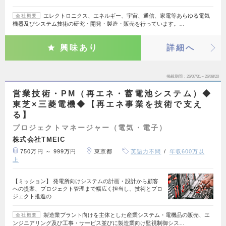
エレクトロニクス、エネルギー、宇宙、通信、家電等あらゆる電気
会社概要
機器及びシステム技術の研究・開発・製造・販売を行っています。…
興味あり
詳細へ
掲載期間
26/07/31～26/08/20
営業技術・PM（再エネ・蓄電池システム）◆
東芝×三菱電機◆【再エネ事業を技術で支え
る】
プロジェクトマネージャー（電気・電子）
株式会社TMEIC
750万円 ～ 999万円
東京都
英語力不問
年収600万以
上
【ミッション】 発電所向けシステムの計画・設計から顧客
への提案、プロジェクト管理まで幅広く担当し、技術とプロ
ジェクト推進の…
製造業プラント向けを主体とした産業システム・電機品の販売、エ
会社概要
ンジニアリング及び工事・サービス並びに製造業向け監視制御シス…