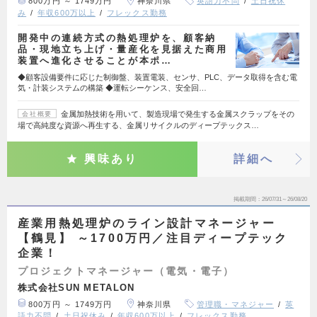
800万円 ～ 1749万円
神奈川県
英語力不問
土日祝休
み
年収600万以上
フレックス勤務
開発中の連続方式の熱処理炉を、顧客納
品・現地立ち上げ・量産化を見据えた商用
装置へ進化させることが本ポ…
◆顧客設備要件に応じた制御盤、装置電装、センサ、PLC、データ取得を含む電
気・計装システムの構築 ◆運転シーケンス、安全回…
金属加熱技術を用いて、製造現場で発生する金属スクラップをその
会社概要
場で高純度な資源へ再生する、金属リサイクルのディープテックス…
興味あり
詳細へ
掲載期間
26/07/31～26/08/20
産業用熱処理炉のライン設計マネージャー
【鶴見】 ～1700万円／注目ディープテック
企業！
プロジェクトマネージャー（電気・電子）
株式会社SUN METALON
800万円 ～ 1749万円
神奈川県
管理職・マネジャー
英
語力不問
土日祝休み
年収600万以上
フレックス勤務