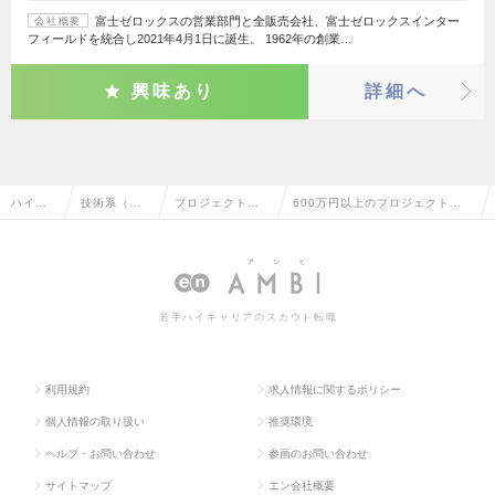
富士ゼロックスの営業部門と全販売会社、富士ゼロックスインター
会社概要
フィールドを統合し2021年4月1日に誕生。 1962年の創業…
興味あり
詳細へ
ハイク
技術系（電
プロジェクトマ
600万円以上のプロジェクトマ
ラス求
気・電子・
ネージャー（電
ネージャー（電気・電子）の転
人TOP
半導体）
気・電子）
職・求人情報一覧
若手ハイキャリアのスカウト転職
利用規約
求人情報に関するポリシー
個人情報の取り扱い
推奨環境
ヘルプ・お問い合わせ
参画のお問い合わせ
サイトマップ
エン会社概要