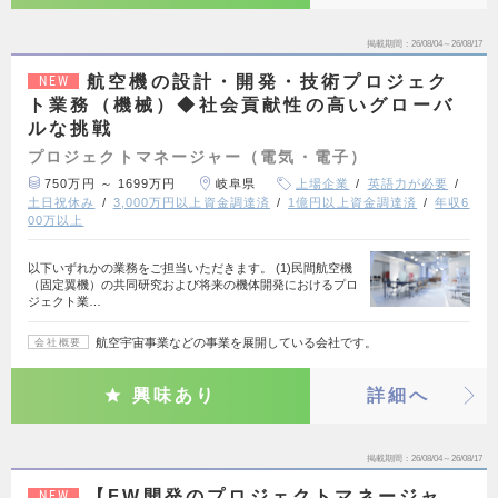
掲載期間
26/08/04～26/08/17
航空機の設計・開発・技術プロジェク
NEW
ト業務（機械）◆社会貢献性の高いグローバ
ルな挑戦
プロジェクトマネージャー（電気・電子）
750万円 ～ 1699万円
岐阜県
上場企業
英語力が必要
土日祝休み
3,000万円以上資金調達済
1億円以上資金調達済
年収6
00万以上
以下いずれかの業務をご担当いただきます。 (1)民間航空機
（固定翼機）の共同研究および将来の機体開発におけるプロ
ジェクト業…
航空宇宙事業などの事業を展開している会社です。
会社概要
興味あり
詳細へ
掲載期間
26/08/04～26/08/17
【FW開発のプロジェクトマネージャ
NEW