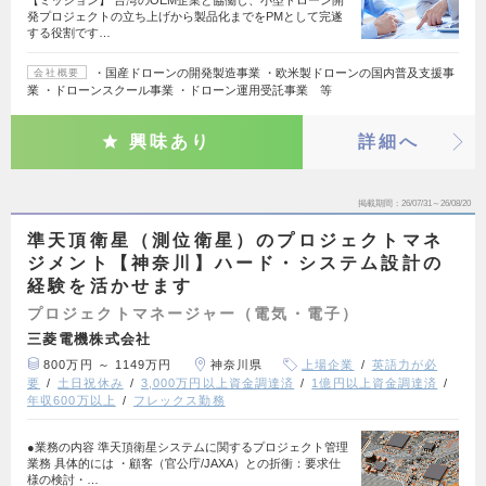
【ミッション】 台湾のOEM企業と協働し、小型ドローン開
発プロジェクトの立ち上げから製品化までをPMとして完遂
する役割です…
・国産ドローンの開発製造事業 ・欧米製ドローンの国内普及支援事
会社概要
業 ・ドローンスクール事業 ・ドローン運用受託事業 等
興味あり
詳細へ
掲載期間
26/07/31～26/08/20
準天頂衛星（測位衛星）のプロジェクトマネ
ジメント【神奈川】ハード・システム設計の
経験を活かせます
プロジェクトマネージャー（電気・電子）
三菱電機株式会社
800万円 ～ 1149万円
神奈川県
上場企業
英語力が必
要
土日祝休み
3,000万円以上資金調達済
1億円以上資金調達済
年収600万以上
フレックス勤務
●業務の内容 準天頂衛星システムに関するプロジェクト管理
業務 具体的には ・顧客（官公庁/JAXA）との折衝：要求仕
様の検討・…