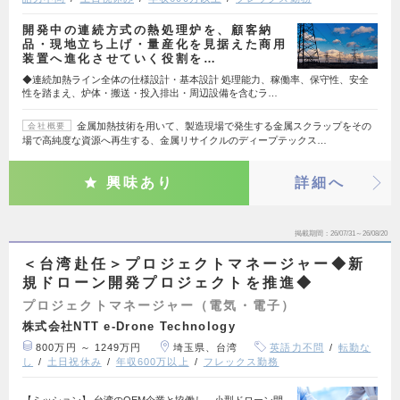
開発中の連続方式の熱処理炉を、顧客納
品・現地立ち上げ・量産化を見据えた商用
装置へ進化させていく役割を…
◆連続加熱ライン全体の仕様設計・基本設計 処理能力、稼働率、保守性、安全
性を踏まえ、炉体・搬送・投入排出・周辺設備を含むラ…
金属加熱技術を用いて、製造現場で発生する金属スクラップをその
会社概要
場で高純度な資源へ再生する、金属リサイクルのディープテックス…
興味あり
詳細へ
掲載期間
26/07/31～26/08/20
＜台湾赴任＞プロジェクトマネージャー◆新
規ドローン開発プロジェクトを推進◆
プロジェクトマネージャー（電気・電子）
株式会社NTT e-Drone Technology
800万円 ～ 1249万円
埼玉県、台湾
英語力不問
転勤な
し
土日祝休み
年収600万以上
フレックス勤務